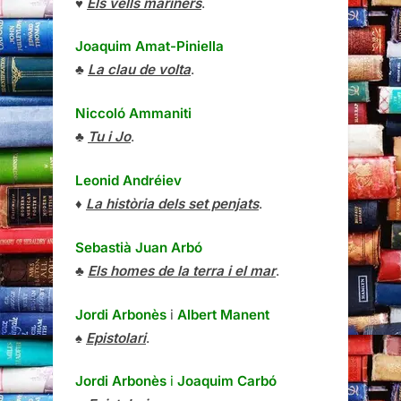
♥
Els vells mariners
.
Joaquim Amat-Piniella
♣
La clau de volta
.
Niccoló Ammaniti
♣
Tu i Jo
.
Leonid Andréiev
♦
La història dels set penjats
.
Sebastià Juan Arbó
♣
Els homes de la terra i el mar
.
Jordi Arbonès
i
Albert Manent
♠
Epistolari
.
Jordi Arbonès
i
Joaquim Carbó