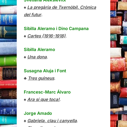
♠
La pregària de Txernòbil. Crònica
del futur
.
Sibilla Aleramo
i
Dino Campana
♠
Cartes (1916-1918)
.
Sibilla Aleramo
♠
Una dona
.
Susagna Aluja i Font
♣
Tres guineus
.
Francesc-Marc Álvaro
♠
Ara sí que toca!
.
Jorge Amado
♠
Gabriela, clau i canyella
.