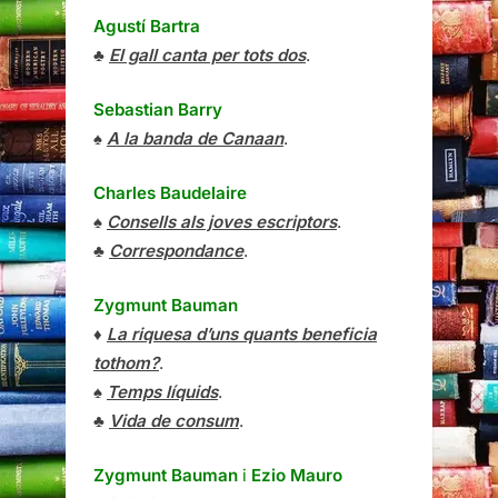
Agustí Bartra
♣
El gall canta per tots dos
.
Sebastian Barry
♠
A la banda de Canaan
.
Charles Baudelaire
♠
Consells als joves escriptors
.
♣
Correspondance
.
Zygmunt Bauman
♦
La riquesa d’uns quants beneficia
tothom?
.
♠
Temps líquids
.
♣
Vida de consum
.
Zygmunt Bauman
i
Ezio Mauro