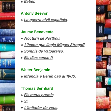
♠
Babel
.
Antony Beevor
♠
La guerra civil española
.
Jaume Benavente
♥
Nocturn de Portbou
.
♣
L’home que llegia Miquel Strogoff
.
♠
Somnis de Valparaíso
.
♦
Els dies sense fi
.
Walter Benjamin
♠
Infància a Berlín cap al 1900
.
Thomas Bernhard
♠
Els meus premis
.
♦
Sí
.
♥
L’imitador de veus
.