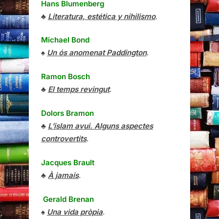
Hans Blumenberg
♣
Literatura, estética y nihilismo
.
Michael Bond
♠
Un ós anomenat Paddington
.
Ramon Bosch
♣
El temps revingut
.
Dolors Bramon
♣
L’islam avui. Alguns aspectes
controvertits
.
Jacques Brault
♣
À jamais
.
Gerald Brenan
♠
Una vida pròpia
.