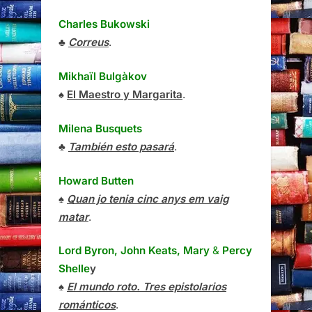
Charles Bukowski
♣
Correus
.
Mikhaïl Bulgàkov
♠
El Maestro y Margarita
.
Milena Busquets
♣
También esto pasará
.
Howard Butten
♠
Quan jo tenia cinc anys em vaig
matar
.
Lord Byron, John Keats, Mary
&
Percy
Shelle
y
♠
El mundo roto. Tres epistolarios
románticos
.