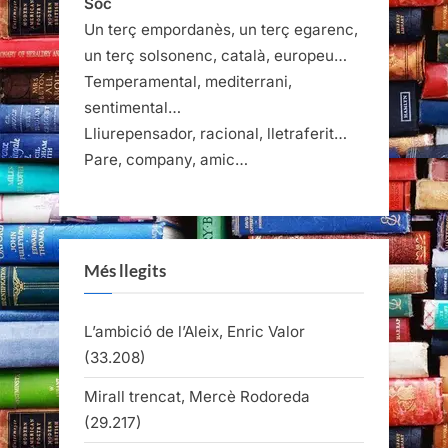
Sóc
Un terç empordanès, un terç egarenc,
un terç solsonenc, català, europeu…
Temperamental, mediterrani,
sentimental…
Lliurepensador, racional, lletraferit…
Pare, company, amic…
Més llegits
L’ambició de l’Aleix, Enric Valor
(33.208)
Mirall trencat, Mercè Rodoreda
(29.217)