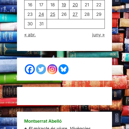
16
17
18
19
20
21
22
23
24
25
26
27
28
29
30
31
« abr.
juny »
Montserrat Abelló
♣
El miracle és viure. Vivències
.