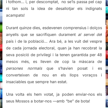
i tothom… i, per descomptat, no se’ls passa pel cap
ni tan sols la idea de desallotjar els indignats
acampats!
Durant quinze dies, esdevenen comprensius i dolços
anyells que se sacrifiquen durament
al servei de
l
país i de la població… Ara bé, a les vuit del vespre
de cada jornada electoral, quan ja han recobrat la
seva posició de privilegi i la tenen garantida per 48
mesos més, es lleven de cop la màscara de
persones normals
que s’havien posat i es
converteixen de nou en els llops voraços i
insaciables que sempre han estat.
Una volta els hem votat, ja poden enviar-nos els
seus Mossos a botar-nos —amb “be” de bota!