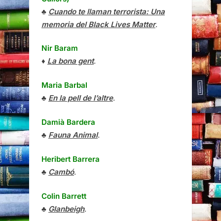
♣
Cuando te llaman terrorista: Una
memoria del Black Lives Matter
.
Nir Baram
♦
La bona gent
.
Maria Barbal
♣
En la pell de l’altre
.
Damià Bardera
♣
Fauna Animal
.
Heribert Barrera
♣
Cambó
.
Colin Barrett
♣
Glanbeigh
.