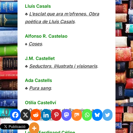
Lluís Casals
♣
L’esclat que ara m’ofrenes. Obra
poètica de Lluís Casals
.
Alfonso R. Castelao
♠
Coses
.
J.M. Castellet
♣
Seductors, il·lustrats i visionaris
.
Ada Castells
♣
Pura sang
.
Otília Castellví
0
♠
De les txeques de Barcelona a
Shares
l’Alemanya nazi
.
Louis-Ferdinand Céline