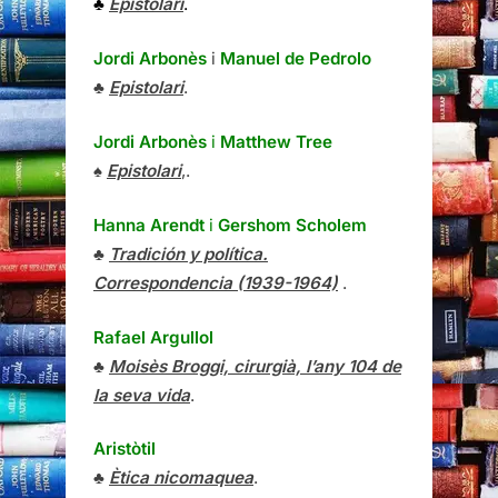
♣
Epistolari
.
Jordi Arbonès
i
Manuel de Pedrolo
♣
Epistolari
.
Jordi Arbonès
i
Matthew Tree
♠
Epistolari
,.
Hanna Arendt
i
Gershom Scholem
♣
Tradición y política.
Correspondencia (1939-1964)
.
Rafael Argullol
♣
Moisès Broggi, cirurgià, l’any 104 de
la seva vida
.
Aristòtil
♣
Ètica nicomaquea
.