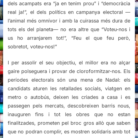
dels acampats era “ja en tenim prou” i “democràcia
real ja!”, el dels polítics en campanya electoral —
l’animal més omnívor i amb la cuirassa més dura de
tots els del planeta— no era altre que “Voteu-nos i
us ho arranjarem tot!”, “Feu el que feu però,
sobretot, voteu-nos!”
I per assolir el seu objectiu, el millor era no alçar
gaire polseguera i provar de cloroformitzar-nos. Els
períodes electorals són una mena de Nadal: els
candidats aturen les retallades socials, viatgen en
metro o autobús, deixen les criades a casa i es
passegen pels mercats, descobreixen barris nous,
inauguren fins i tot les obres que no estan
finalitzades, prometen pel broc gros allò que saben
que no podran complir, es mostren solidaris amb tot