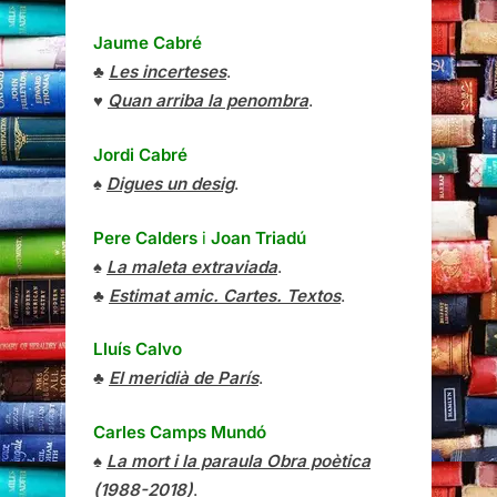
Jaume Cabré
♣
Les incerteses
.
♥
Quan arriba la penombra
.
Jordi Cabré
♠
Digues un desig
.
Pere Calders
i
Joan Triadú
♠
La maleta extraviada
.
♣
Estimat amic. Cartes. Textos
.
Lluís Calvo
♣
El meridià de París
.
Carles Camps Mundó
♠
La mort i la paraula Obra poètica
(1988-2018)
.