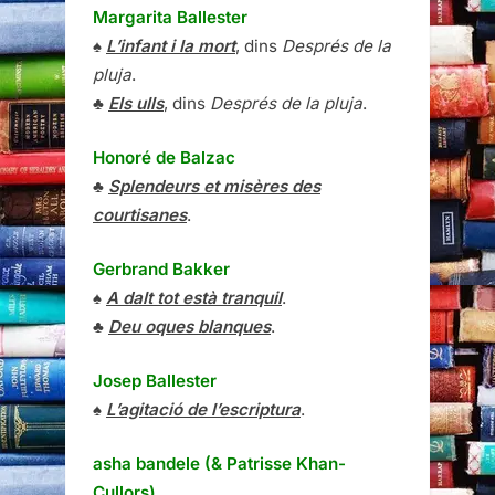
Margarita Ballester
♠
L’infant i la mort
, dins
Després de la
pluja
.
♣
Els ulls
, dins
Després de la pluja
.
Honoré de Balzac
♣
Splendeurs et misères des
courtisanes
.
Gerbrand Bakker
♠
A dalt tot està tranquil
.
♣
Deu oques blanques
.
Josep Ballester
♠
L’agitació de l’escriptura
.
asha bandele (& Patrisse Khan-
Cullors)