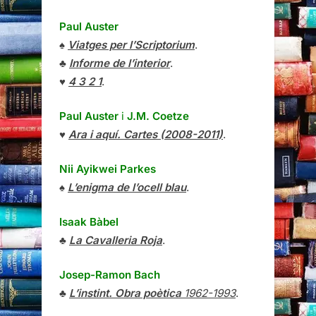
Paul Auster
♠
Viatges per l’Scriptorium
.
♣
Informe de l’interior
.
♥
4 3 2 1
.
Paul Auster
i
J.M. Coetze
♥
Ara i aquí. Cartes (2008-2011)
.
Nii Ayikwei Parkes
♠
L’enigma de l’ocell blau
.
Isaak Bàbel
♣
La Cavalleria Roja
.
Josep-Ramon Bach
♣
L’instint. Obra poètica
1962-1993
.