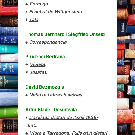
♣
Formigó
.
♠
El nebot de Wittgenstein
.
♦
Tala
.
Thomas Bernhard
i
Siegfried Unseld
♠
Correspondencia
.
Prudenci Bertrana
♣
Violeta
.
♥
Josafat
.
David Bezmozgis
♠
Nataixa i altres històries
.
Artur Bladé i Desumvila
♠
L’exiliada Dietari de l’exili 1939-
1940
.
♣
Viure a Tarragona, Fulls d’un dietari