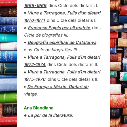
1966-1969
, dins Cicle dels dietaris I.
♥
Viure a Tarragona, Fulls d’un dietari
1970-1971
, dins Cicle dels dietaris I.
♣
Francesc Pujols per ell mateix
, dins
Cicle de biografies III
.
♥
Geografia espiritual de Catalunya
,
dins
Cicle de biografies III
.
♦
Viure a Tarragona, Fulls d’un dietari
1972-1974
, dins Cicle dels dietaris II.
♠
Viure a Tarragona, Fulls d’un dietari
1975-1976
, dins Cicle dels dietaris II.
♦
De França a Mèxic. Dietari de
viatge
.
Ana Blandiana
♣
La por de la literatura
.