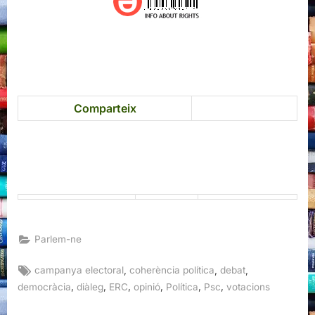
Comparteix
Parlem-ne
Tags:
,
,
,
campanya electoral
coherència política
debat
,
,
,
,
,
,
democràcia
diàleg
ERC
opinió
Política
Psc
votacions