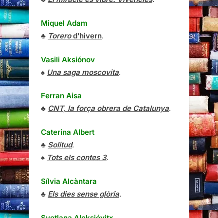
Miquel Adam
♣
Torero
d’hivern
.
Vasili Aksiónov
♠
Una saga moscovita
.
Ferran Aisa
♣
CNT, la força obrera de Catalunya
.
Caterina Albert
♣
Solitud
.
♠
Tots els contes 3
.
Sílvia Alcàntara
♣
Els dies sense glòria
.
Svetlana Aleksiévitx