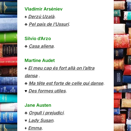
Vladímir Arséniev
♠
Derzú Uzalà
.
♣
Pel país de l’Ussuri
.
Silvio d’Arzo
♣
Casa aliena
.
Martine Audet
♠
El meu cap és fort allà on l’altra
dansa
.
♣
Ma tête est forte de celle qui danse
.
♥
Des formes utiles
.
Jane Austen
♣
Orgull i prejudici
.
♥
Lady Susan
.
♦
Emma
.