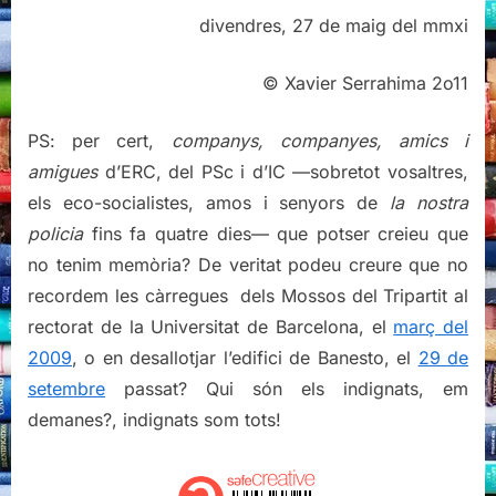
divendres, 27 de maig del mmxi
© Xavier Serrahima 2o11
PS: per cert,
companys, companyes, amics i
amigues
d’ERC, del PSc i d’IC —sobretot vosaltres,
els eco-socialistes, amos i senyors de
la nostra
policia
fins fa quatre dies— que potser creieu que
no tenim memòria? De veritat podeu creure que no
recordem les càrregues dels Mossos del Tripartit al
rectorat de la Universitat de Barcelona, el
març del
2009
, o en desallotjar l’edifici de Banesto, el
29 de
setembre
passat? Qui són els indignats, em
demanes?, indignats som tots!