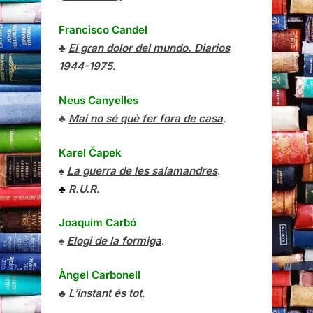
Francisco Candel
♣
El gran dolor del mundo. Diarios
1944-1975
.
Neus Canyelles
♣
Mai no sé què fer fora de casa
.
Karel Čapek
♠
La guerra de les salamandres
.
♣
R.U.R
.
Joaquim Carbó
♠
Elogi de la formiga
.
Àngel Carbonell
♣
L’instant és tot
.