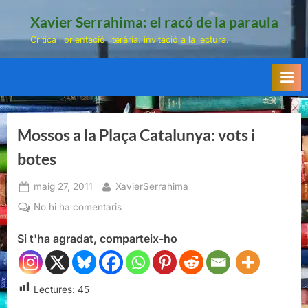
Skip
Xavier Serrahima: el racó de la paraula
to
Crítica i orientació literària: invitació a la lectura.
content
Mossos a la Plaça Catalunya: vots i
botes
Posted
By
maig 27, 2011
XavierSerrahima
on
a
No hi ha comentaris
Mossos
Si t'ha agradat, comparteix-ho
a
la
Plaça
Catalunya:
Lectures:
45
vots