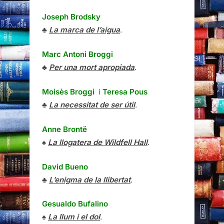
Joseph Brodsky
♣
La marca de l’aigua
.
Marc Antoni Broggi
♣
Per una mort apropiada
.
Moisès Broggi
i
Teresa Pous
♣
La necessitat de ser útil
.
Anne Brontë
♠
La llogatera de Wildfell Hall
.
David Bueno
♣
L’enigma de la llibertat
.
Gesualdo Bufalino
♠
La llum i el dol
.