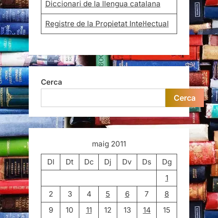
Diccionari de la llengua catalana
Registre de la Propietat Intel·lectual
Cerca
Cerca
maig 2011
Dl
Dt
Dc
Dj
Dv
Ds
Dg
1
2
3
4
5
6
7
8
9
10
11
12
13
14
15