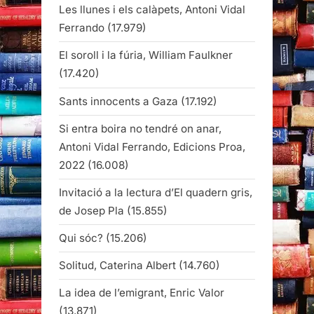
Les llunes i els calàpets, Antoni Vidal
Ferrando
(17.979)
El soroll i la fúria, William Faulkner
(17.420)
Sants innocents a Gaza
(17.192)
Si entra boira no tendré on anar,
Antoni Vidal Ferrando, Edicions Proa,
2022
(16.008)
Invitació a la lectura d’El quadern gris,
de Josep Pla
(15.855)
Qui sóc?
(15.206)
Solitud, Caterina Albert
(14.760)
La idea de l’emigrant, Enric Valor
(13.871)