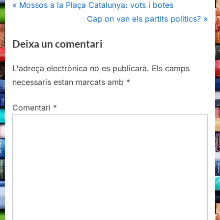
Navegació
P
Mossos a la Plaça Catalunya: vots i botes
r
N
Cap on van els partits polítics?
d'entrades
e
e
Deixa un comentari
v
x
i
t
L'adreça electrònica no es publicarà.
Els camps
o
P
necessaris estan marcats amb
*
u
o
s
s
Comentari
*
P
t
o
:
s
t
: