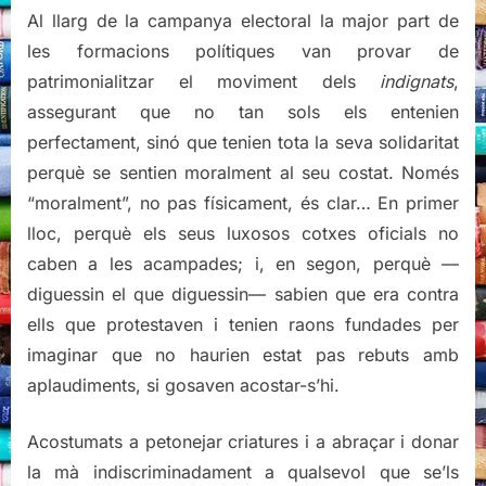
i
Al llarg de la campanya electoral la major part de
botes
les formacions polítiques van provar de
patrimonialitzar el moviment dels
indignats
,
assegurant que no tan sols els entenien
perfectament, sinó que tenien tota la seva solidaritat
perquè se sentien moralment al seu costat. Només
“moralment”, no pas físicament, és clar… En primer
lloc, perquè els seus luxosos cotxes oficials no
caben a les acampades; i, en segon, perquè —
diguessin el que diguessin— sabien que era contra
ells que protestaven i tenien raons fundades per
imaginar que no haurien estat pas rebuts amb
aplaudiments, si gosaven acostar-s’hi.
Acostumats a petonejar criatures i a abraçar i donar
la mà indiscriminadament a qualsevol que se’ls