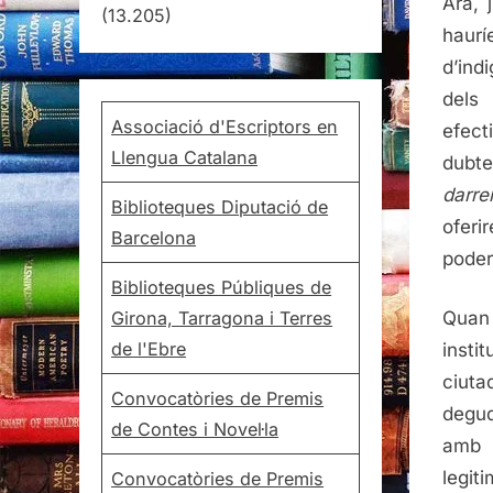
Ara, 
(13.205)
haur
d’ind
dels 
Associació d'Escriptors en
efect
Llengua Catalana
dubt
darre
Biblioteques Diputació de
oferi
Barcelona
poder
Biblioteques Públiques de
Girona, Tarragona i Terres
Quan
de l'Ebre
insti
ciut
Convocatòries de Premis
degu
de Contes i Novel·la
amb 
legit
Convocatòries de Premis