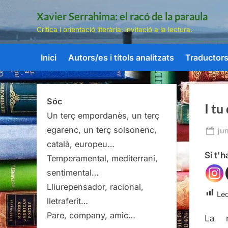
Skip
Xavier Serrahima: el racó de la paraula
to
Crítica i orientació literària: invitació a la lectura.
content
Inici
Autors/es i títols analitzats
Traductors/
Sóc
I tu
Un terç empordanès, un terç
egarenc, un terç solsonenc,
Po
ju
on
català, europeu…
Si t'
Temperamental, mediterrani,
sentimental…
Lliurepensador, racional,
Lec
lletraferit…
Pare, company, amic…
La r