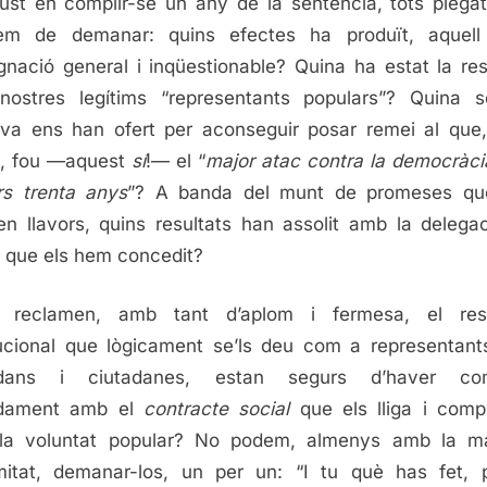
just en complir-se un any de la sentència, tots plega
íem de demanar: quins efectes ha produït, aquell
ignació general i inqüestionable? Quina ha estat la re
nostres legítims “representants populars”? Quina s
iva ens han ofert per aconseguir posar remei al que
e, fou —aquest
sí
!— el “
major atac contra la democràci
rs trenta anys
”? A banda del munt de promeses qu
ren llavors, quins resultats han assolit amb la delega
 que els hem concedit?
 reclamen, amb tant d’aplom i fermesa, el res
tucional que lògicament se’ls deu com a representant
adans i ciutadanes, estan segurs d’haver com
dament amb el
contracte social
que els lliga i com
la voluntat popular? No podem, almenys amb la ma
imitat, demanar-los, un per un: “I tu què has fet, 