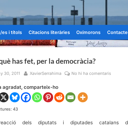
es i títols
Citacions literàries
Oxímorons
Contacte
 què has fet, per la democràcia?
sted
By
a
ny 30, 2011
XavierSerrahima
No hi ha comentaris
I
ha agradat, comparteix-ho
tu
què
has
fet,
tures:
43
per
eacció dels diputats i diputades catalans d
la