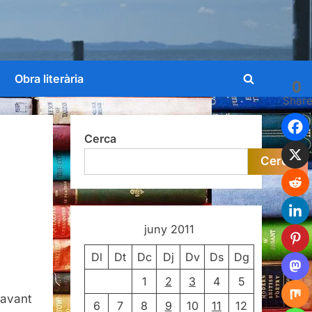
Obra literària
0
Toggle
Shar
search
form
Cerca
Cerca
juny 2011
Dl
Dt
Dc
Dj
Dv
Ds
Dg
1
2
3
4
5
avant
6
7
8
9
10
11
12