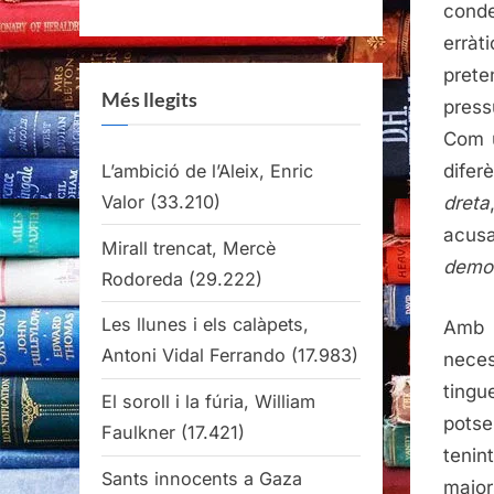
cond
erràt
prete
Més llegits
press
Com u
L’ambició de l’Aleix, Enric
difer
Valor
(33.210)
dreta
acusa
Mirall trencat, Mercè
democ
Rodoreda
(29.222)
Les llunes i els calàpets,
Amb 
Antoni Vidal Ferrando
(17.983)
nece
tingu
El soroll i la fúria, William
potse
Faulkner
(17.421)
teni
Sants innocents a Gaza
major