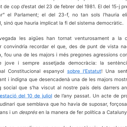
nt de cop d’estat del 23 de febrer del 1981. El del 15-j p
ar” el Parlament; el del 23-f, no tan sols l’hauria el
l, sinó que hauria implicat la fi del sistema democràtic.
vegada les aigües han tornat venturosament a la c
r convindria recordar el que, des de punt de vista na
à, fou una de les majors i més pregones agressions con
e jove i sempre assetjada democràcia: la sentènc
nal Constitucional espanyol
sobre l’Estatut
! Una sen
ant i indigna que desencadenà una de les majors most
g social que s’ha viscut al nostre país dels darrers an
estació del 10 de juliol
de l’any passat. Un acte de pr
tudinari que semblava que ho havia de suposar, forços
ans i un
després
en la manera de fer política a Catalun