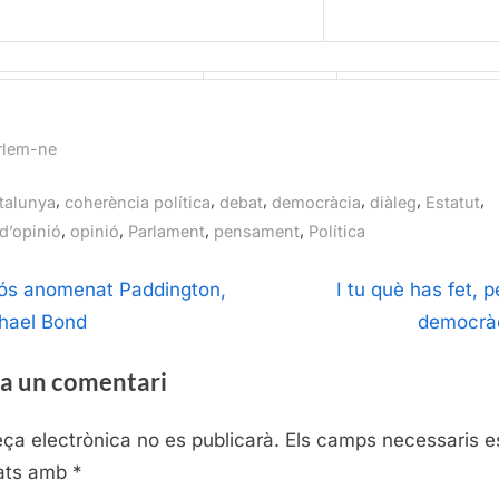
rlem-ne
gs:
,
,
,
,
,
,
talunya
coherència política
debat
democràcia
diàleg
Estatut
,
,
,
,
d’opinió
opinió
Parlament
pensament
Política
egació
N
ós anomenat Paddington,
I tu què has fet, p
e
hael Bond
democrà
ntrades
x
a un comentari
t
P
eça electrònica no es publicarà.
Els camps necessaris e
o
ats amb
*
s