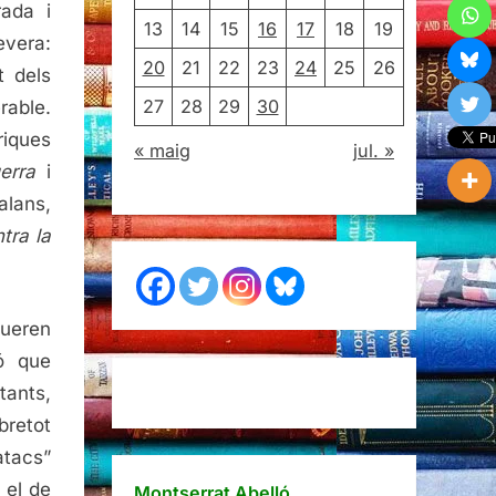
cia?
ada i
13
14
15
16
17
18
19
evera:
20
21
22
23
24
25
26
t dels
27
28
29
30
rable.
riques
« maig
jul. »
erra
i
lans,
tra la
ueren
ó que
tants,
bretot
tacs”
 el de
Montserrat Abelló