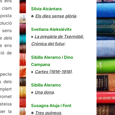
ts ens
 clam
Sílvia Alcàntara
sposta
♣
Els dies sense glòria
.
olució
Svetlana Aleksiévitx
, sens
♠
La pregària de Txernòbil.
a dels
Crònica del futur
.
e ens
ció de
Sibilla Aleramo
i
Dino
Campana
♠
Cartes (1916-1918)
.
pecte
s dels
Sibilla Aleramo
plert
♠
Una dona
.
promet
teixa
Susagna Aluja i Font
per la
♣
Tres guineus
.