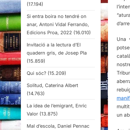
(17.194)
l’inte
“atur
Si entra boira no tendré on
d’arre
anar, Antoni Vidal Ferrando,
Edicions Proa, 2022
(16.010)
Una 
Invitació a la lectura d’El
potse
quadern gris, de Josep Pla
catal
(15.859)
nostr
Tribu
Qui sóc?
(15.209)
aberr
Solitud, Caterina Albert
rebui
(14.763)
manif
La idea de l’emigrant, Enric
multi
Valor
(13.875)
un ab
Mal d’escola, Daniel Pennac