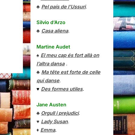
♣
Pel país de l’Ussuri
.
Silvio d’Arzo
♣
Casa aliena
.
Martine Audet
♠
El meu cap és fort allà on
l’altra dansa
.
♣
Ma tête est forte de celle
qui danse
.
♥
Des formes utiles
.
Jane Austen
♣
Orgull i prejudici
.
♥
Lady Susan
.
♦
Emma
.