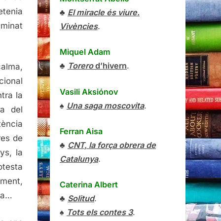
retenia
♣
El miracle és viure.
iminat
Vivències
.
Miquel Adam
♣
Torero
d’hivern
.
alma,
cional
Vasili Aksiónov
tra la
♠
Una saga moscovita
.
ia del
tència
Ferran Aisa
res de
♣
CNT, la força obrera de
ys, la
Catalunya
.
otesta
ament,
Caterina Albert
ya…
♣
Solitud
.
♠
Tots els contes 3
.