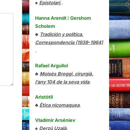
♠
Epistolari
,.
Hanna Arendt
i
Gershom
Scholem
♣
Tradición y política.
Correspondencia (1939-1964)
.
Rafael Argullol
♣
Moisès Broggi, cirurgià,
l’any 104 de la seva vida
.
Aristòtil
♣
Ètica nicomaquea
.
Vladímir Arséniev
♠
Derzú Uzalà
.