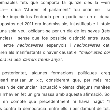
democrà
emnables fets que comportà fa quinze dies la —err
ica— crida “Aturem el parlament” fou unànime i s
ndre impedir-los l’entrada per a participar en el deba
upostos del 2011 era inadmissible, injustificable i intole
na sola veu, oblidant-se per un dia de les seves (teò
ències) i sense que fos possible distinció entre
esqu
, entre
nacionalistes
espanyols i
nacionalistes
cata
ren als manifestants d’haver causat el “
major atac con
ràcia dels darrers trenta anys
”.
posterioritat, algunes formacions polítiques creg
ssari matisar un xic, considerant que, per més ra
essin de denunciar l’actuació violenta d’alguns manifes
r n’havien fet un gra massa amb aquesta afirmació. So
nt en compte que precedentment hi havia hagut “a
s contra la democràcia, entre ells, i per damunt de tot,