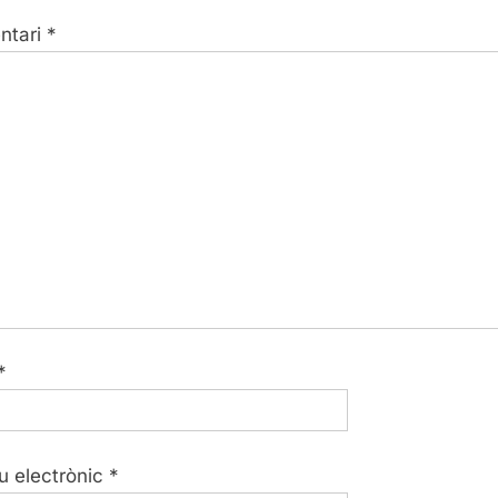
t
ntari
*
:
*
u electrònic
*