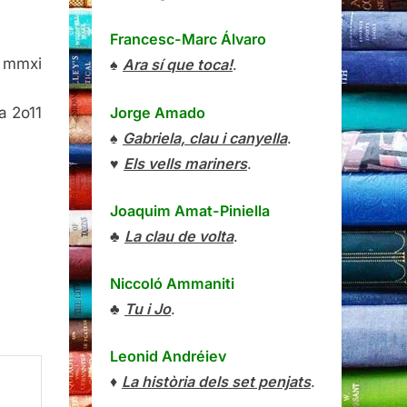
Francesc-Marc Álvaro
l mmxi
♠
Ara sí que toca!
.
Jorge Amado
a 2o11
♠
Gabriela, clau i canyella
.
♥
Els vells mariners
.
Joaquim Amat-Piniella
♣
La clau de volta
.
Niccoló Ammaniti
♣
Tu i Jo
.
Leonid Andréiev
♦
La història dels set penjats
.