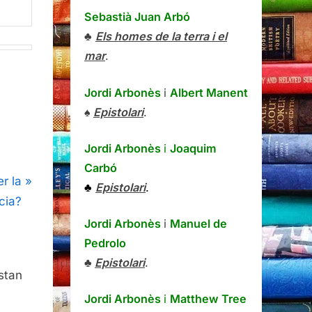
Sebastià Juan Arbó
♣
Els homes de la terra i el
mar
.
Jordi Arbonès
i
Albert Manent
♠
Epistolari
.
Jordi Arbonès
i
Joaquim
Carbó
er la
♣
Epistolari
.
cia?
Jordi Arbonès
i
Manuel de
Pedrolo
♣
Epistolari
.
stan
Jordi Arbonès
i
Matthew Tree