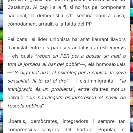
Catalunya. Al cap i a la fi, si no fos pel component
nacional, el democristià s’hi sentiria com a casa,
cómodament arraulit a la falda del PP.
Pel camí, el líder unionista ha anat llaurant llavors
d’amistat entre els pagesos andalusos i estremenys
—els quals “
reben un PER per a passar un matí o
tota la jornada al bar del poble
”—, els homosexuals
—“
Si algú vol anar al psicòleg per a canviar la seva
sexualitat, hi té tot el dret
”— i els immigrants —“
la
immigració és un problema
”, entre d’altres motius
perquè “
els nouvinguts endarrereixen el nivell de
l’escola pública
”.
Liberals, demòcrates, integradors i sempre tan
comprensius senyors del Partido Popular, si