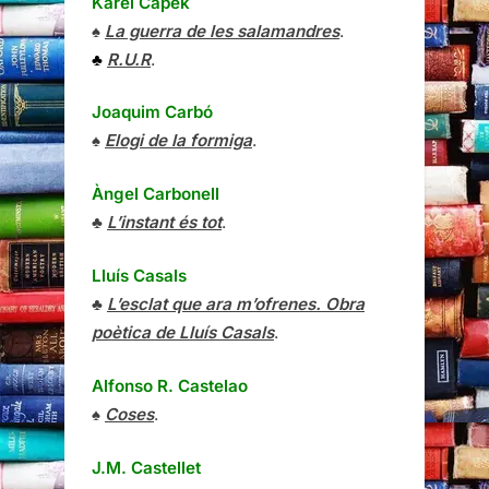
Karel Čapek
♠
La guerra de les salamandres
.
♣
R.U.R
.
Joaquim Carbó
♠
Elogi de la formiga
.
Àngel Carbonell
♣
L’instant és tot
.
Lluís Casals
♣
L’esclat que ara m’ofrenes. Obra
poètica de Lluís Casals
.
Alfonso R. Castelao
♠
Coses
.
J.M. Castellet