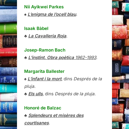
Nii Ayikwei Parkes
♠
L’enigma de l’ocell blau
.
Isaak Bàbel
♣
La Cavalleria Roja
.
Josep-Ramon Bach
♣
L’instint. Obra poètica
1962-1993
.
Margarita Ballester
♠
L’infant i la mort
, dins
Després de la
pluja
.
♣
Els ulls
, dins
Després de la pluja
.
Honoré de Balzac
♣
Splendeurs et misères des
courtisanes
.