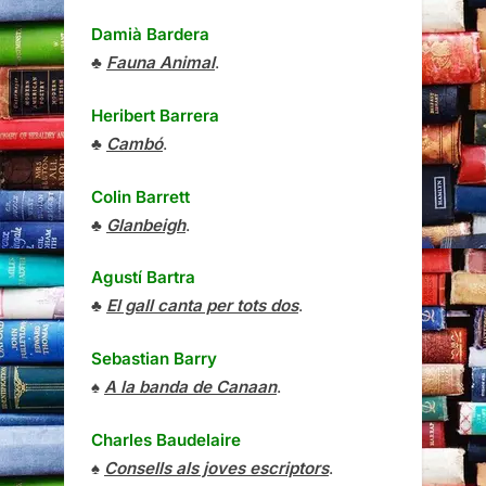
Damià Bardera
♣
Fauna Animal
.
Heribert Barrera
♣
Cambó
.
Colin Barrett
♣
Glanbeigh
.
Agustí Bartra
♣
El gall canta per tots dos
.
Sebastian Barry
♠
A la banda de Canaan
.
Charles Baudelaire
♠
Consells als joves escriptors
.