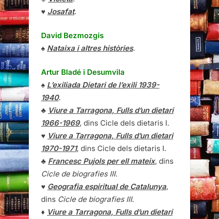
♥
Josafat
.
David Bezmozgis
♠
Nataixa i altres històries
.
Artur Bladé i Desumvila
♠
L’exiliada Dietari de l’exili 1939-
1940
.
♣
Viure a Tarragona, Fulls d’un dietari
1966-1969
, dins Cicle dels dietaris I.
♥
Viure a Tarragona, Fulls d’un dietari
1970-1971
, dins Cicle dels dietaris I.
♣
Francesc Pujols per ell mateix
, dins
Cicle de biografies III
.
♥
Geografia espiritual de Catalunya
,
dins
Cicle de biografies III
.
♦
Viure a Tarragona, Fulls d’un dietari