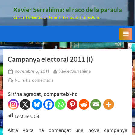
Skip
Xavier Serrahima: el racó de la paraula
to
Crítica i orientació literària: invitació a la lectura.
content
Campanya electoral 2011 (I)
Posted
By
novembre 5, 2011
XavierSerrahima
on
a
No hi ha comentaris
Campanya
Si t'ha agradat, comparteix-ho
electoral
2011
(I)
Lectures:
58
Altra volta ha començat una nova campanya