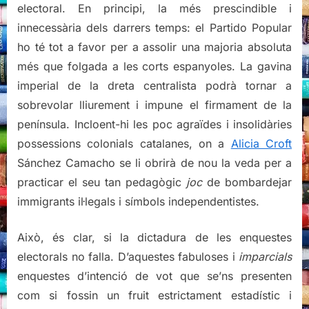
electoral. En principi, la més prescindible i
innecessària dels darrers temps: el Partido Popular
ho té tot a favor per a assolir una majoria absoluta
més que folgada a les corts espanyoles. La gavina
imperial de la dreta centralista podrà tornar a
sobrevolar lliurement i impune el firmament de la
península. Incloent-hi les poc agraïdes i insolidàries
possessions colonials catalanes, on a
Alicia Croft
Sánchez Camacho se li obrirà de nou la veda per a
practicar el seu tan pedagògic
joc
de bombardejar
immigrants il·legals i símbols independentistes.
Això, és clar, si la dictadura de les enquestes
electorals no falla. D’aquestes fabuloses i
imparcials
enquestes d’intenció de vot que se’ns presenten
com si fossin un fruit estrictament estadístic i