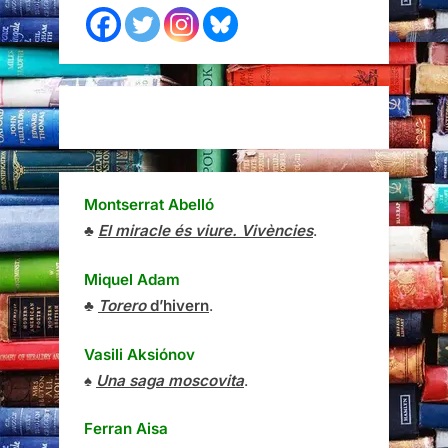
Montserrat Abelló
♣
El miracle és viure. Vivències
.
Miquel Adam
♣
Torero
d’hivern
.
Vasili Aksiónov
♠
Una saga moscovita
.
Ferran Aisa