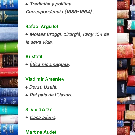
♣
Tradición y política.
Correspondencia (1939-1964)
.
Rafael Argullol
♣
Moisès Broggi, cirurgià, l’any 104 de
la seva vida
.
Aristòtil
♣
Ètica nicomaquea
.
Vladímir Arséniev
♠
Derzú Uzalà
.
♣
Pel país de l’Ussuri
.
Silvio d’Arzo
♣
Casa aliena
.
Martine Audet