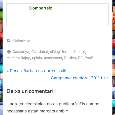
Comparteix
Parlem-ne
Tags:
,
,
,
,
,
Catalunya
Ciu
debat
diàleg
fòrum d’opinió
,
,
,
,
,
Mariano Rajoy
opinió
pensament
Política
PP
PsoE
Navegació
P
Peces-Barba ens obre els ulls
r
N
Campanya electoral 2011 (I)
d'entrades
e
e
Deixa un comentari
v
x
i
t
L'adreça electrònica no es publicarà.
Els camps
o
P
necessaris estan marcats amb
*
u
o