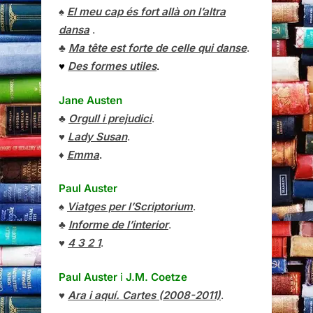
♠
El meu cap és fort allà on l’altra
dansa
.
♣
Ma tête est forte de celle qui danse
.
♥
Des formes utiles
.
Jane Austen
♣
Orgull i prejudici
.
♥
Lady Susan
.
♦
Emma
.
Paul Auster
♠
Viatges per l’Scriptorium
.
♣
Informe de l’interior
.
♥
4 3 2 1
.
Paul Auster
i
J.M. Coetze
♥
Ara i aquí. Cartes (2008-2011)
.