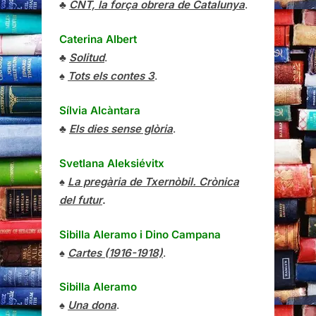
♣
CNT, la força obrera de Catalunya
.
Caterina Albert
♣
Solitud
.
♠
Tots els contes 3
.
Sílvia Alcàntara
♣
Els dies sense glòria
.
Svetlana Aleksiévitx
♠
La pregària de Txernòbil. Crònica
del futur
.
Sibilla Aleramo
i
Dino Campana
♠
Cartes (1916-1918)
.
Sibilla Aleramo
♠
Una dona
.