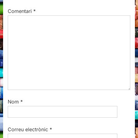
s
s
Comentari
*
P
t
o
:
s
t
:
Nom
*
Correu electrònic
*