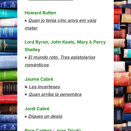
Howard Butten
♠
Quan jo tenia cinc anys em vaig
matar
.
Lord Byron, John Keats, Mary
&
Percy
Shelle
y
♠
El mundo roto. Tres epistolarios
románticos
.
Jaume Cabré
♣
Les incerteses
.
♥
Quan arriba la penombra
.
Jordi Cabré
♠
Digues un desig
.
Pere Calders
i
Joan Triadú