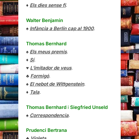
♦
Els dies sense fi
.
Walter Benjamin
♠
Infància a Berlín cap al 1900
.
Thomas Bernhard
♠
Els meus premis
.
♦
Sí
.
♥
L’imitador de veus
.
♣
Formigó
.
♠
El nebot de Wittgenstein
.
♦
Tala
.
Thomas Bernhard
i
Siegfried Unseld
♠
Correspondencia
.
Prudenci Bertrana
♣
Violeta
.