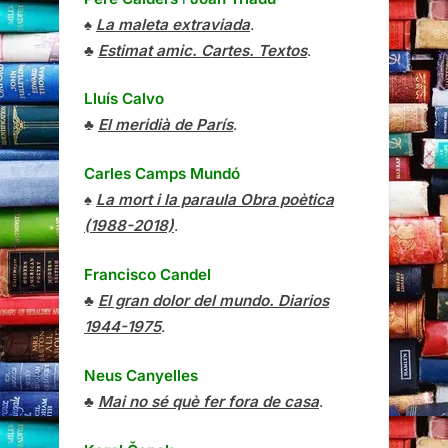
♠
La maleta extraviada
.
♣
Estimat amic. Cartes. Textos
.
Lluís Calvo
♣
El meridià de París
.
Carles Camps Mundó
♠
La mort i la paraula Obra poètica
(1988-2018)
.
Francisco Candel
♣
El gran dolor del mundo. Diarios
1944-1975
.
Neus Canyelles
♣
Mai no sé què fer fora de casa
.