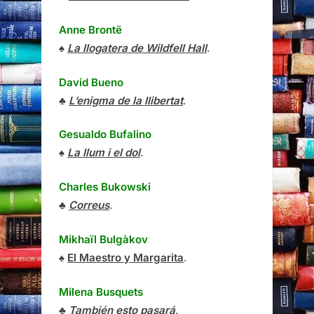
Anne Brontë
♠
La llogatera de Wildfell Hall
.
David Bueno
♣
L’enigma de la llibertat
.
Gesualdo Bufalino
♠
La llum i el dol
.
Charles Bukowski
♣
Correus
.
Mikhaïl Bulgàkov
♠
El Maestro y Margarita
.
Milena Busquets
♣
También esto pasará
.