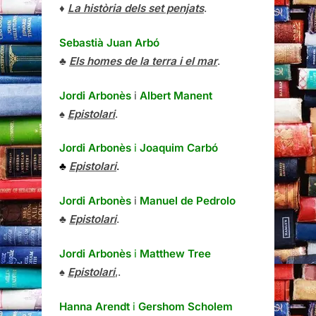
♦
La història dels set penjats
.
Sebastià Juan Arbó
♣
Els homes de la terra i el mar
.
Jordi Arbonès
i
Albert Manent
♠
Epistolari
.
Jordi Arbonès
i
Joaquim Carbó
♣
Epistolari
.
Jordi Arbonès
i
Manuel de Pedrolo
♣
Epistolari
.
Jordi Arbonès
i
Matthew Tree
♠
Epistolari
,.
Hanna Arendt
i
Gershom Scholem