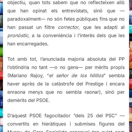
objectiu, quan tots sabem que no reflecteixen allò
que han opinat els entrevistats, sinó que —
paradoxalment— no són fetes públiques fins que no
han passat un filtre
corrector
, que les adapti al
pronòstic,
a la conveniència i l’interès dels que les
han encarregades.
Tot amb tot, l’anunciada majoria absoluta del PP
l’obtindria no tant —o no gens— per mèrits propis
(Mariano Rajoy, “
el señor de los hilillos
” sembla
haver après de la catàstrofe del Prestige i encara
enraona menys que no sembla raonar), sinó per
demèrits del PSOE.
D’aquest PSOE fagocitador “dels 25 del PSC” —
convertits en hieràtiques i submises figures del