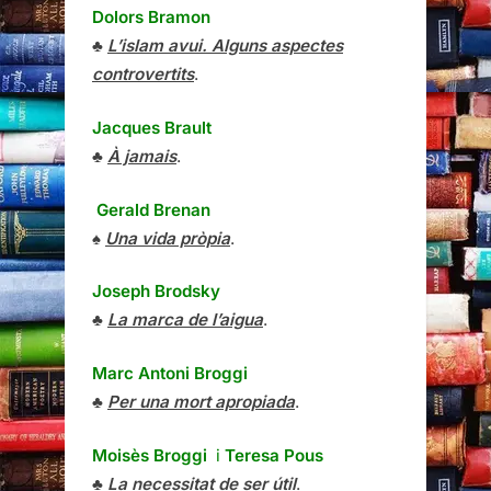
Dolors Bramon
♣
L’islam avui. Alguns aspectes
controvertits
.
Jacques Brault
♣
À jamais
.
Gerald Brenan
♠
Una vida pròpia
.
Joseph Brodsky
♣
La marca de l’aigua
.
Marc Antoni Broggi
♣
Per una mort apropiada
.
Moisès Broggi
i
Teresa Pous
♣
La necessitat de ser útil
.