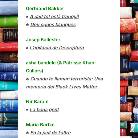
Gerbrand Bakker
♠
A dalt tot està tranquil
.
♣
Deu oques blanques
.
Josep Ballester
♠
L’agitació de l’escriptura
.
asha bandele (& Patrisse Khan-
Cullors)
♣
Cuando te llaman terrorista: Una
memoria del Black Lives Matter
.
Nir Baram
♦
La bona gent
.
Maria Barbal
♣
En la pell de l’altre
.