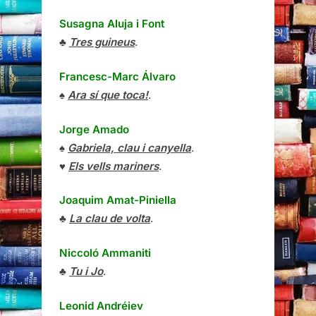
Susagna Aluja i Font
♣
Tres guineus
.
Francesc-Marc Álvaro
♠
Ara sí que toca!
.
Jorge Amado
♠
Gabriela, clau i canyella
.
♥
Els vells mariners
.
Joaquim Amat-Piniella
♣
La clau de volta
.
Niccoló Ammaniti
♣
Tu i Jo
.
Leonid Andréiev