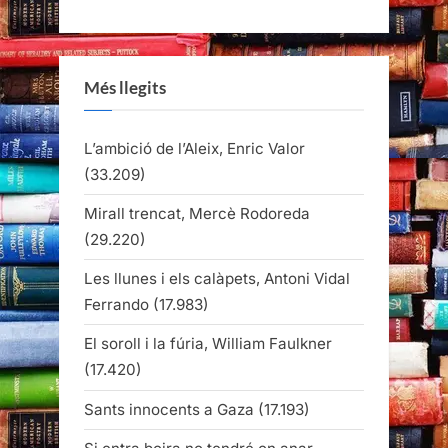
Més llegits
L’ambició de l’Aleix, Enric Valor
(33.209)
Mirall trencat, Mercè Rodoreda
(29.220)
Les llunes i els calàpets, Antoni Vidal
Ferrando
(17.983)
El soroll i la fúria, William Faulkner
(17.420)
Sants innocents a Gaza
(17.193)