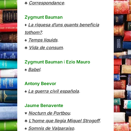
♣
Correspondance
.
Zygmunt Bauman
♦
La riquesa d’uns quants beneficia
tothom?
.
♠
Temps líquids
.
♣
Vida de consum
.
Zygmunt Bauman
i
Ezio Mauro
♠
Babel
.
Antony Beevor
♠
La guerra civil española
.
Jaume Benavente
♥
Nocturn de Portbou
.
♣
L’home que llegia Miquel Strogoff
.
♠
Somnis de Valparaíso
.