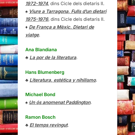
1972-1974
, dins Cicle dels dietaris II.
♠
Viure a Tarragona, Fulls d’un dietari
1975-1976
, dins Cicle dels dietaris II.
♦
De França a Mèxic. Dietari de
viatge
.
Ana Blandiana
♣
La por de la literatura
.
Hans Blumenberg
♣
Literatura, estética y nihilismo
.
Michael Bond
♠
Un ós anomenat Paddington
.
Ramon Bosch
♣
El temps revingut
.