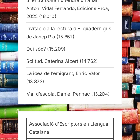
Si entra boira no tendré on anar,
Antoni Vidal Ferrando, Edicions Proa,
2022
(16.010)
Invitació a la lectura d’El quadern gris,
de Josep Pla
(15.857)
Qui sóc?
(15.209)
Solitud, Caterina Albert
(14.762)
La idea de l’emigrant, Enric Valor
(13.873)
Mal d’escola, Daniel Pennac
(13.204)
Associació d'Escriptors en Llengua
Catalana