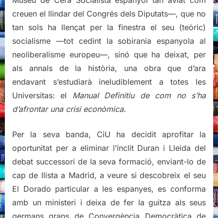
Museu de Cera Socialista espanyol tan aviat com
creuen el llindar del Congrés dels Diputats—, que no
tan sols ha llençat per la finestra el seu (teòric)
socialisme —tot cedint la sobirania espanyola al
neoliberalisme europeu—, sinó que ha deixat, per
als annals de la història, una obra que d’ara
endavant s’estudiarà ineludiblement a totes les
Universitas: el
Manual Definitiu de com no s’ha
d’afrontar una crisi econòmica
.
Per la seva banda, CiU ha decidit aprofitar la
oportunitat per a eliminar l’ínclit Duran i Lleida del
debat successori de la seva formació, enviant-lo de
cap de llista a Madrid, a veure si descobreix el seu
El Dorado particular a les espanyes, es conforma
amb un ministeri i deixa de fer la guitza als seus
germans grans de Convergència Democràtica de