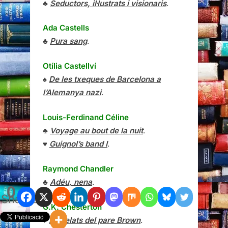
♣
Seductors, il·lustrats i visionaris
.
Ada Castells
♣
Pura sang
.
Otília Castellví
♠
De les txeques de Barcelona a
l’Alemanya nazi
.
Louis-Ferdinand Céline
♣
Voyage au bout de la nuit
.
♥
Guignol’s band I
.
Raymond Chandler
♣
Adéu, nena
.
0
Shares
G.K. Chesterton
♦
Els relats del pare Brown
.