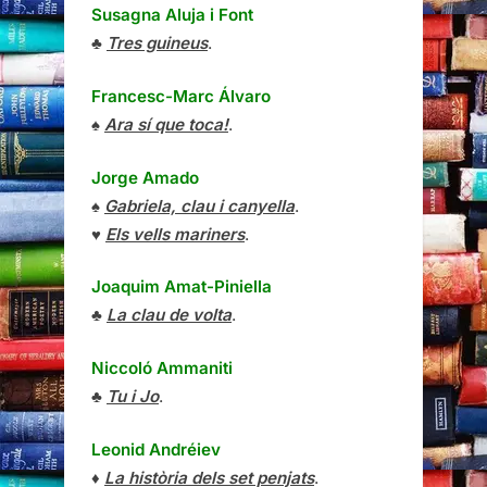
Susagna Aluja i Font
♣
Tres guineus
.
Francesc-Marc Álvaro
♠
Ara sí que toca!
.
Jorge Amado
♠
Gabriela, clau i canyella
.
♥
Els vells mariners
.
Joaquim Amat-Piniella
♣
La clau de volta
.
Niccoló Ammaniti
♣
Tu i Jo
.
Leonid Andréiev
♦
La història dels set penjats
.