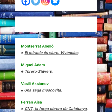
Montserrat Abelló
♣
El miracle és viure. Vivències
.
Miquel Adam
♣
Torero
d’hivern
.
Vasili Aksiónov
♠
Una saga moscovita
.
Ferran Aisa
♣
CNT, la força obrera de Catalunya
.