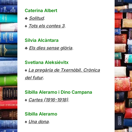
Caterina Albert
♣
Solitud
.
♠
Tots els contes 3
.
Sílvia Alcàntara
♣
Els dies sense glòria
.
Svetlana Aleksiévitx
♠
La pregària de Txernòbil. Crònica
del futur
.
Sibilla Aleramo
i
Dino Campana
♠
Cartes (1916-1918)
.
Sibilla Aleramo
♠
Una dona
.