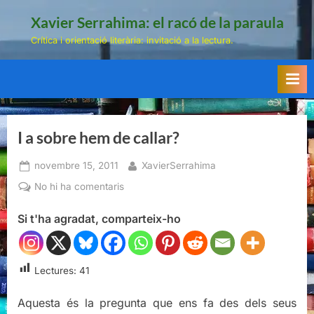
Skip
Xavier Serrahima: el racó de la paraula
to
Crítica i orientació literària: invitació a la lectura.
content
I a sobre hem de callar?
Posted
By
novembre 15, 2011
XavierSerrahima
on
a
No hi ha comentaris
I
Si t'ha agradat, comparteix-ho
a
sobre
hem
de
Lectures:
41
callar?
Aquesta és la pregunta que ens fa des dels seus