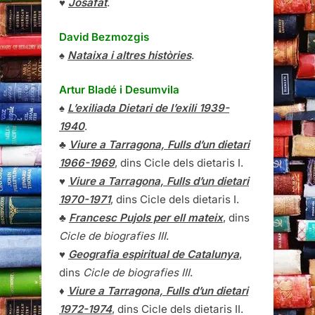
♥
Josafat
.
David Bezmozgis
♠
Nataixa i altres històries
.
Artur Bladé i Desumvila
♠
L’exiliada Dietari de l’exili 1939-
1940
.
♣
Viure a Tarragona, Fulls d’un dietari
1966-1969
, dins Cicle dels dietaris I.
♥
Viure a Tarragona, Fulls d’un dietari
1970-1971
, dins Cicle dels dietaris I.
♣
Francesc Pujols per ell mateix
, dins
Cicle de biografies III
.
♥
Geografia espiritual de Catalunya
,
dins
Cicle de biografies III
.
♦
Viure a Tarragona, Fulls d’un dietari
1972-1974
, dins Cicle dels dietaris II.