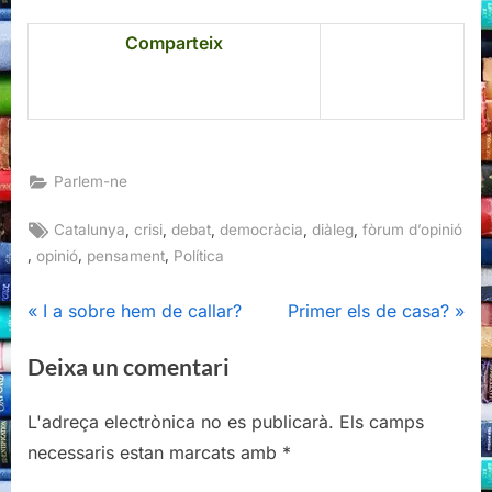
Comparteix
Parlem-ne
Tags:
,
,
,
,
,
Catalunya
crisi
debat
democràcia
diàleg
fòrum d’opinió
,
,
,
opinió
pensament
Política
Navegació
P
N
I a sobre hem de callar?
Primer els de casa?
r
e
d'entrades
Deixa un comentari
e
x
v
t
L'adreça electrònica no es publicarà.
Els camps
i
P
necessaris estan marcats amb
*
o
o