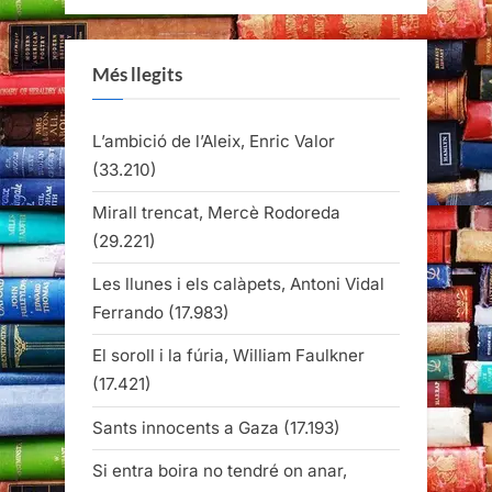
Més llegits
L’ambició de l’Aleix, Enric Valor
(33.210)
Mirall trencat, Mercè Rodoreda
(29.221)
Les llunes i els calàpets, Antoni Vidal
Ferrando
(17.983)
El soroll i la fúria, William Faulkner
(17.421)
Sants innocents a Gaza
(17.193)
Si entra boira no tendré on anar,