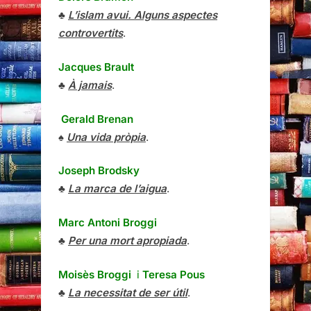
♣
L’islam avui. Alguns aspectes
controvertits
.
Jacques Brault
♣
À jamais
.
Gerald Brenan
♠
Una vida pròpia
.
Joseph Brodsky
♣
La marca de l’aigua
.
Marc Antoni Broggi
♣
Per una mort apropiada
.
Moisès Broggi
i
Teresa Pous
♣
La necessitat de ser útil
.