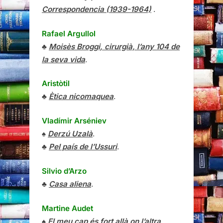
Correspondencia (1939-1964)
.
Rafael Argullol
♣
Moisès Broggi, cirurgià, l’any 104 de
la seva vida
.
Aristòtil
♣
Ètica nicomaquea
.
Vladímir Arséniev
♠
Derzú Uzalà
.
♣
Pel país de l’Ussuri
.
Silvio d’Arzo
♣
Casa aliena
.
Martine Audet
♠
El meu cap és fort allà on l’altra