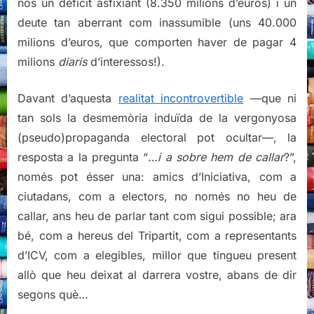
nos un dèficit asfixiant (8.350 milions d’euros) i un
deute tan aberrant com inassumible (uns 40.000
milions d’euros, que comporten haver de pagar 4
milions
diaris
d’interessos!).
Davant d’aquesta
realitat incontrovertible
—que ni
tan sols la desmemòria induïda de la vergonyosa
(pseudo)propaganda electoral pot ocultar—, la
resposta a la pregunta “
…i a sobre hem de callar
?”,
només pot ésser una: amics d’Iniciativa, com a
ciutadans, com a electors, no només no heu de
callar, ans heu de parlar tant com sigui possible; ara
bé, com a hereus del Tripartit, com a representants
d’ICV, com a elegibles, millor que tingueu present
allò que heu deixat al darrera vostre, abans de dir
segons què…