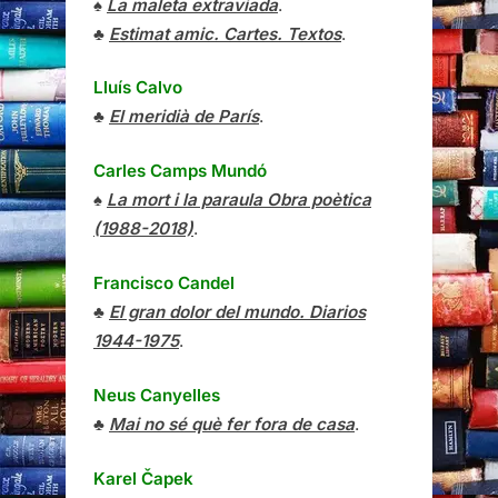
♠
La maleta extraviada
.
♣
Estimat amic. Cartes. Textos
.
Lluís Calvo
♣
El meridià de París
.
Carles Camps Mundó
♠
La mort i la paraula Obra poètica
(1988-2018)
.
Francisco Candel
♣
El gran dolor del mundo. Diarios
1944-1975
.
Neus Canyelles
♣
Mai no sé què fer fora de casa
.
Karel Čapek