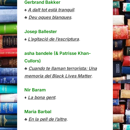
Gerbrand Bakker
♠
A dalt tot està tranquil
.
♣
Deu oques blanques
.
Josep Ballester
♠
L’agitació de l’escriptura
.
asha bandele (& Patrisse Khan-
Cullors)
♣
Cuando te llaman terrorista: Una
memoria del Black Lives Matter
.
Nir Baram
♦
La bona gent
.
Maria Barbal
♣
En la pell de l’altre
.