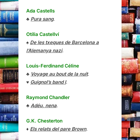
Ada Castells
♣
Pura sang
.
Otília Castellví
♠
De les txeques de Barcelona a
l’Alemanya nazi
.
Louis-Ferdinand Céline
♣
Voyage au bout de la nuit
.
♥
Guignol’s band I
.
Raymond Chandler
♣
Adéu, nena
.
G.K. Chesterton
♦
Els relats del pare Brown
.