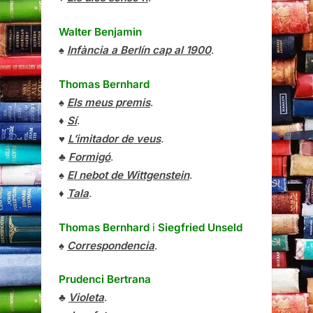
Walter Benjamin
♠
Infància a Berlín cap al 1900
.
Thomas Bernhard
♠
Els meus premis
.
♦
Sí
.
♥
L’imitador de veus
.
♣
Formigó
.
♠
El nebot de Wittgenstein
.
♦
Tala
.
Thomas Bernhard
i
Siegfried Unseld
♠
Correspondencia
.
Prudenci Bertrana
♣
Violeta
.