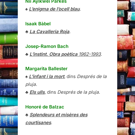
Nii Ayikwei Parkes
♠
L’enigma de l’ocell blau
.
Isaak Bàbel
♣
La Cavalleria Roja
.
Josep-Ramon Bach
♣
L’instint. Obra poètica
1962-1993
.
Margarita Ballester
♠
L’infant i la mort
, dins
Després de la
pluja
.
♣
Els ulls
, dins
Després de la pluja
.
Honoré de Balzac
♣
Splendeurs et misères des
courtisanes
.