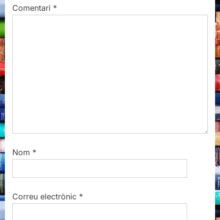
u
s
Comentari
*
s
t
P
:
o
s
t
:
Nom
*
Correu electrònic
*