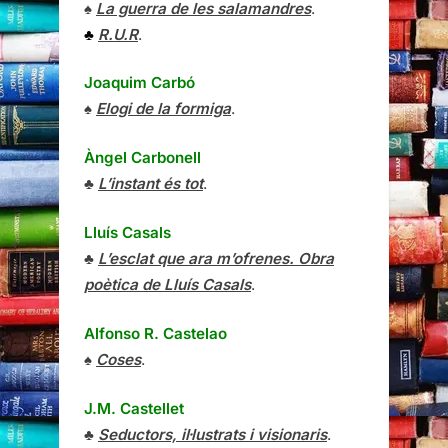
♠
La guerra de les salamandres
.
♣
R.U.R
.
Joaquim Carbó
♠
Elogi de la formiga
.
Àngel Carbonell
♣
L’instant és tot
.
Lluís Casals
♣
L’esclat que ara m’ofrenes. Obra
poètica de Lluís Casals
.
Alfonso R. Castelao
♠
Coses
.
J.M. Castellet
♣
Seductors, il·lustrats i visionaris
.