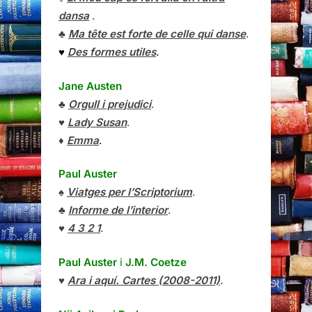
dansa
.
♣
Ma tête est forte de celle qui danse
.
♥
Des formes utiles
.
Jane Austen
♣
Orgull i prejudici
.
♥
Lady Susan
.
♦
Emma
.
Paul Auster
♠
Viatges per l’Scriptorium
.
♣
Informe de l’interior
.
♥
4 3 2 1
.
Paul Auster
i
J.M. Coetze
♥
Ara i aquí. Cartes (2008-2011)
.