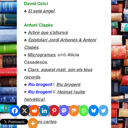
David Cirici
♣
El setè àngel
.
Antoni Clapés
♥
Arbre que s’allunyà
.
♣
Epistolari Jordi Arbonès & Antoni
Clapés
.
♠
Microgrames
, amb
Alícia
Casadesús
.
♠
Clars, aquest matí, són els teus
records
.
♣
Riu brogent
I:
Riu brogent
.
♥
Riu brogent
II:
Heimat (suite
helvètica)
.
0
♦
Riu brogent
III:
Allí on la llum
.
Shares
♠
Converses
.
♣
Fer les cartes
.