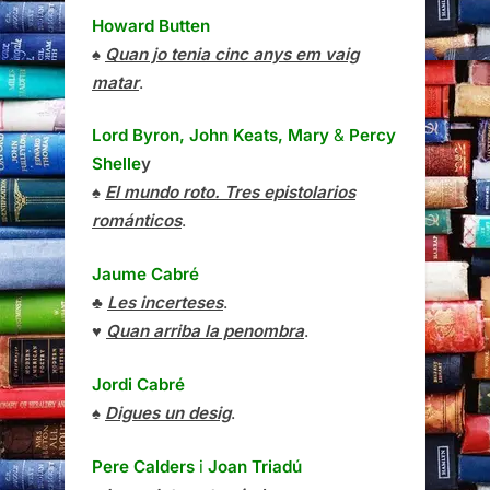
Howard Butten
♠
Quan jo tenia cinc anys em vaig
matar
.
Lord Byron, John Keats, Mary
&
Percy
Shelle
y
♠
El mundo roto. Tres epistolarios
románticos
.
Jaume Cabré
♣
Les incerteses
.
♥
Quan arriba la penombra
.
Jordi Cabré
♠
Digues un desig
.
Pere Calders
i
Joan Triadú