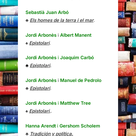
Sebastià Juan Arbó
♣
Els homes de la terra i el mar
.
Jordi Arbonès
i
Albert Manent
♠
Epistolari
.
Jordi Arbonès
i
Joaquim Carbó
♣
Epistolari
.
Jordi Arbonès
i
Manuel de Pedrolo
♣
Epistolari
.
Jordi Arbonès
i
Matthew Tree
♠
Epistolari
,.
Hanna Arendt
i
Gershom Scholem
♣
Tradición y política.