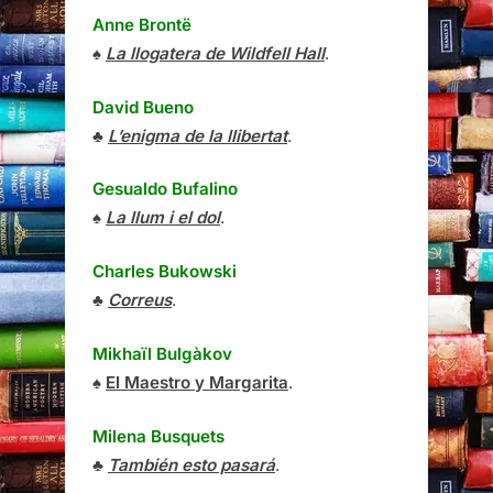
Anne Brontë
♠
La llogatera de Wildfell Hall
.
David Bueno
♣
L’enigma de la llibertat
.
Gesualdo Bufalino
♠
La llum i el dol
.
Charles Bukowski
♣
Correus
.
Mikhaïl Bulgàkov
♠
El Maestro y Margarita
.
Milena Busquets
♣
También esto pasará
.