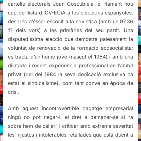
cartells electorals Joan Coscubiela, el flamant nou
cap de llista d’ICV-EUiA a les eleccions espanyoles,
després d’ésser escollit a la soviètica (amb un 97,36
% dels vots) a les primàries del seu partit. Una
disputadíssima elecció que demostra palesament la
voluntat de renovació de la formació ecosocialista:
es tracta d’un home jove (nascut el 1954) i amb una
dilatada i recent experiència professional en l’àmbit
privat (del del 1984 la seva dedicació exclusiva ha
estat el sindicalisme), com tant convé en època de
crisi.
Amb aquest incontrovertible bagatge empresarial
ningú no pot negar-li el dret a demanar-se si “a
sobre hem de callar” i criticar amb extrema severitat
les injustes i intolerables retallades que està duent a