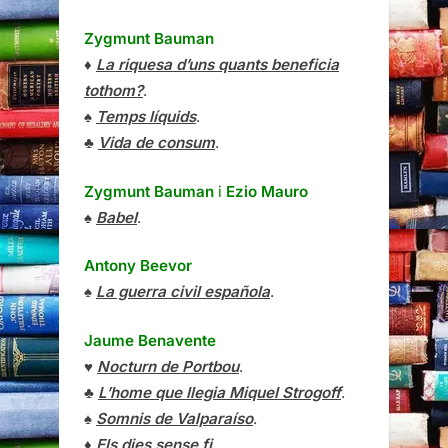
Zygmunt Bauman
♦
La riquesa d’uns quants beneficia
tothom?
.
♠
Temps líquids
.
♣
Vida de consum
.
Zygmunt Bauman
i
Ezio Mauro
♠
Babel
.
Antony Beevor
♠
La guerra civil española
.
Jaume Benavente
♥
Nocturn de Portbou
.
♣
L’home que llegia Miquel Strogoff
.
♠
Somnis de Valparaíso
.
♦
Els dies sense fi
.