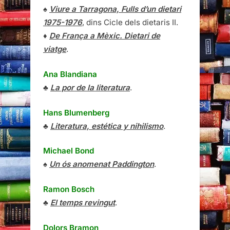
♠
Viure a Tarragona, Fulls d’un dietari
1975-1976
, dins Cicle dels dietaris II.
♦
De França a Mèxic. Dietari de
viatge
.
Ana Blandiana
♣
La por de la literatura
.
Hans Blumenberg
♣
Literatura, estética y nihilismo
.
Michael Bond
♠
Un ós anomenat Paddington
.
Ramon Bosch
♣
El temps revingut
.
Dolors Bramon