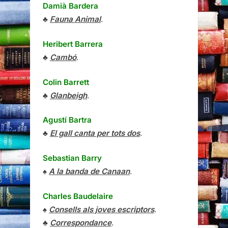
Damià Bardera
♣
Fauna Animal
.
Heribert Barrera
♣
Cambó
.
Colin Barrett
♣
Glanbeigh
.
Agustí Bartra
♣
El gall canta per tots dos
.
Sebastian Barry
♠
A la banda de Canaan
.
Charles Baudelaire
♠
Consells als joves escriptors
.
♣
Correspondance
.