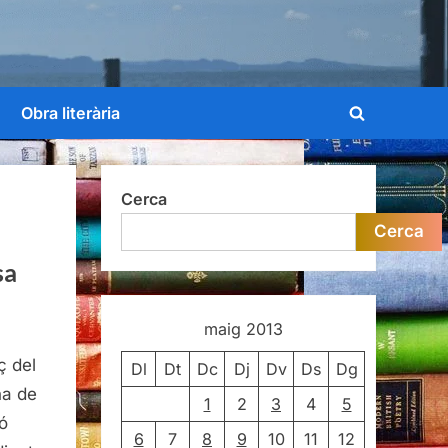
Obra literària
Toggle
search
form
Cerca
Cerca
sa
maig 2013
ç del
Dl
Dt
Dc
Dj
Dv
Ds
Dg
na de
1
2
3
4
5
ó
6
7
8
9
10
11
12