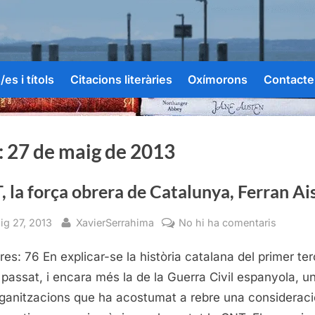
es i títols
Citacions literàries
Oxímorons
Contacte
:
27 de maig de 2013
 la força obrera de Catalunya, Ferran Ai
sted
By
a
ig 27, 2013
XavierSerrahima
No hi ha comentaris
CNT,
res: 76 En explicar-se la història catalana del primer ter
la
força
 passat, i encara més la de la Guerra Civil espanyola, u
obrera
rganitzacions que ha acostumat a rebre una consideraci
de