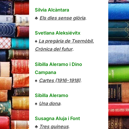
Sílvia Alcàntara
♣
Els dies sense glòria
.
Svetlana Aleksiévitx
♠
La pregària de Txernòbil.
Crònica del futur
.
Sibilla Aleramo
i
Dino
Campana
♠
Cartes (1916-1918)
.
Sibilla Aleramo
♠
Una dona
.
Susagna Aluja i Font
♣
Tres guineus
.