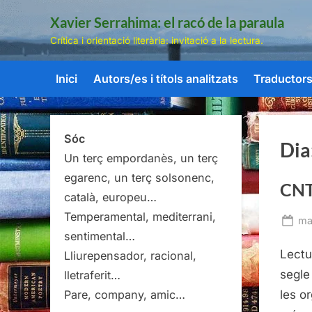
Skip
Xavier Serrahima: el racó de la paraula
to
Crítica i orientació literària: invitació a la lectura.
content
Inici
Autors/es i títols analitzats
Traductors/
Sóc
Dia
Un terç empordanès, un terç
egarenc, un terç solsonenc,
CNT,
català, europeu…
Temperamental, mediterrani,
Po
ma
sentimental…
on
Lectu
Lliurepensador, racional,
segle
lletraferit…
les o
Pare, company, amic…