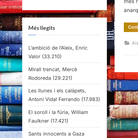
més n
anarq
Cont
Més llegits
Ai
L’ambició de l’Aleix, Enric
Valor
(33.210)
Mirall trencat, Mercè
Rodoreda
(29.221)
Les llunes i els calàpets,
Antoni Vidal Ferrando
(17.983)
El soroll i la fúria, William
Faulkner
(17.421)
Sants innocents a Gaza