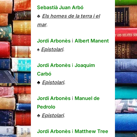
Sebastià Juan Arbó
♣
Els homes de la terra i el
mar
.
Jordi Arbonès
i
Albert Manent
♠
Epistolari
.
Jordi Arbonès
i
Joaquim
Carbó
♣
Epistolari
.
Jordi Arbonès
i
Manuel de
Pedrolo
♣
Epistolari
.
Jordi Arbonès
i
Matthew Tree