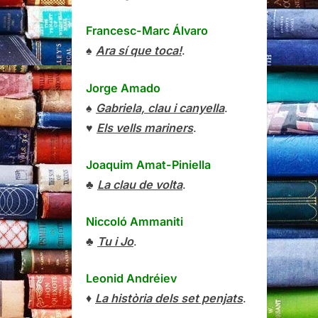
Francesc-Marc Álvaro
♠
Ara sí que toca!
.
Jorge Amado
♠
Gabriela, clau i canyella
.
♥
Els vells mariners
.
Joaquim Amat-Piniella
♣
La clau de volta
.
Niccoló Ammaniti
♣
Tu i Jo
.
Leonid Andréiev
♦
La història dels set penjats
.