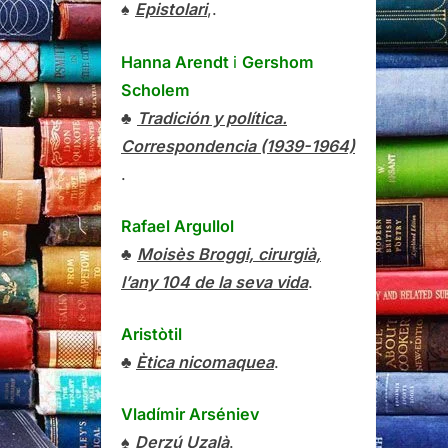
♠
Epistolari
,.
Hanna Arendt
i
Gershom
Scholem
♣
Tradición y política.
Correspondencia (1939-1964)
.
Rafael Argullol
♣
Moisès Broggi, cirurgià,
l’any 104 de la seva vida
.
Aristòtil
♣
Ètica nicomaquea
.
Vladímir Arséniev
♠
Derzú Uzalà
.