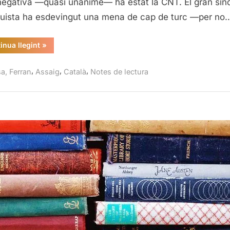
egativa —quasi unànime— ha estat la CNT. El gran sind
Catalun
uista ha esdevingut una mena de cap de turc —per no
Ferran
Aisa
“CNT,
inua llegint
»
la
força
obrera
,
,
,
sa, Ferran
Assaig
Català
Notes de lectura
de
Catalunya,
Ferran
Aisa”