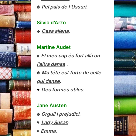
♣
Pel país de l’Ussuri
.
Silvio d’Arzo
♣
Casa aliena
.
Martine Audet
♠
El meu cap és fort allà on
l’altra dansa
.
♣
Ma tête est forte de celle
qui danse
.
♥
Des formes utiles
.
Jane Austen
♣
Orgull i prejudici
.
♥
Lady Susan
.
♦
Emma
.