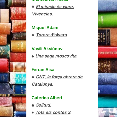
♣
El miracle és viure.
Vivències
.
Miquel Adam
♣
Torero
d’hivern
.
Vasili Aksiónov
♠
Una saga moscovita
.
Ferran Aisa
♣
CNT, la força obrera de
Catalunya
.
Caterina Albert
♣
Solitud
.
♠
Tots els contes 3
.