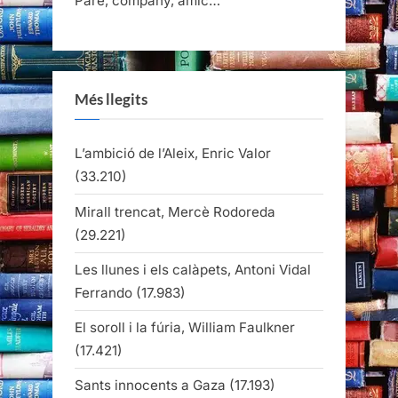
Pare, company, amic…
Més llegits
L’ambició de l’Aleix, Enric Valor
(33.210)
Mirall trencat, Mercè Rodoreda
(29.221)
Les llunes i els calàpets, Antoni Vidal
Ferrando
(17.983)
El soroll i la fúria, William Faulkner
(17.421)
Sants innocents a Gaza
(17.193)