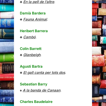
♣
En la pell de l’altre
.
Damià Bardera
♣
Fauna Animal
.
Heribert Barrera
♣
Cambó
.
Colin Barrett
♣
Glanbeigh
.
Agustí Bartra
♣
El gall canta per tots dos
.
Sebastian Barry
♠
A la banda de Canaan
.
Charles Baudelaire