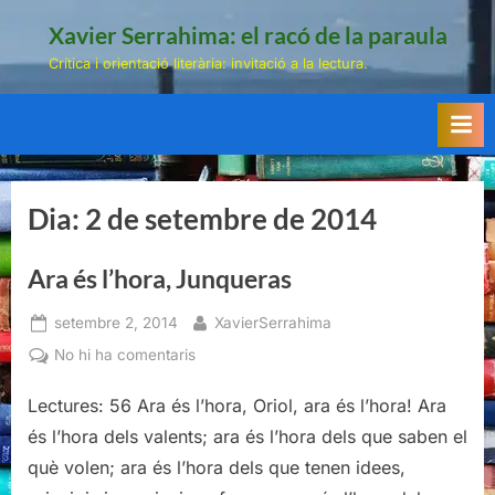
Skip
Xavier Serrahima: el racó de la paraula
to
Crítica i orientació literària: invitació a la lectura.
content
Dia:
2 de setembre de 2014
Ara és l’hora, Junqueras
Posted
By
setembre 2, 2014
XavierSerrahima
on
a
No hi ha comentaris
Ara
Lectures: 56 Ara és l’hora, Oriol, ara és l’hora! Ara
és
l’hora,
és l’hora dels valents; ara és l’hora dels que saben el
Junqueras
què volen; ara és l’hora dels que tenen idees,