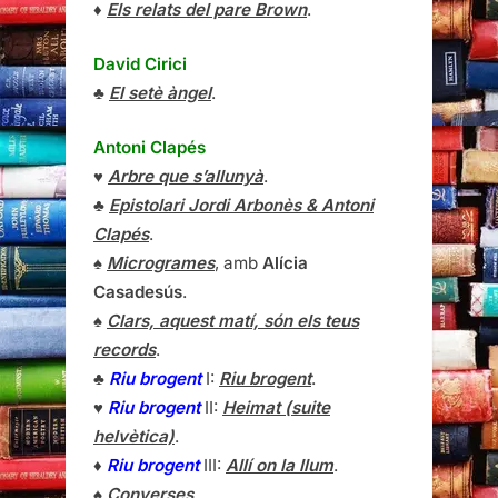
♦
Els relats del pare Brown
.
David Cirici
♣
El setè àngel
.
Antoni Clapés
♥
Arbre que s’allunyà
.
♣
Epistolari Jordi Arbonès & Antoni
Clapés
.
♠
Microgrames
, amb
Alícia
Casadesús
.
♠
Clars, aquest matí, són els teus
records
.
♣
Riu brogent
I:
Riu brogent
.
♥
Riu brogent
II:
Heimat (suite
helvètica)
.
♦
Riu brogent
III:
Allí on la llum
.
♠
Converses
.