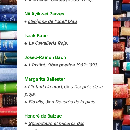
Nii Ayikwei Parkes
♠
L’enigma de l’ocell blau
.
Isaak Bàbel
♣
La Cavalleria Roja
.
Josep-Ramon Bach
♣
L’instint. Obra poètica
1962-1993
.
Margarita Ballester
♠
L’infant i la mort
, dins
Després de la
pluja
.
♣
Els ulls
, dins
Després de la pluja
.
Honoré de Balzac
♣
Splendeurs et misères des