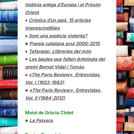
història antiga d’Europa i el Pròxim
Orient
.
♦
Crònica d’un país, 15 articles
imprescindibles
.
♠
Som una espècie violenta?
.
♣
Poesia catalana avui 2000-2015
.
♦
Tafanejar. Llibreries del món
.
♥
Les baules que falten Antologia del
premi Bernat Vidal i Tomàs
.
♠
«The Paris Review», Entrevistas,
Vol. I (1953-1983)
.
♣
«The Paris Review»,
Entrevistas
,
Vol. II (1984-2012)
.
Maiol de Gràcia Clotet
♣
La Peixera
.