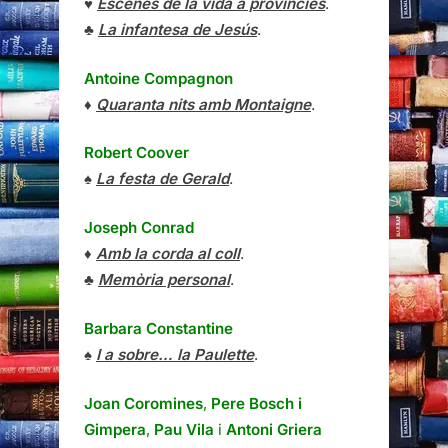
♥
Escenes de la vida a províncies
.
♣
La infantesa de Jesús
.
Antoine Compagnon
♦
Quaranta nits amb Montaigne
.
Robert Coover
♠
La festa de Gerald
.
Joseph Conrad
♦
Amb la corda al coll
.
♣
Memòria personal
.
Barbara Constantine
♠
I a sobre… la Paulette
.
Joan Coromines
,
Pere Bosch i
Gimpera
,
Pau Vila
i
Antoni Griera