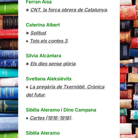
Ferran Aisa
♣
CNT, la força obrera de Catalunya
.
Caterina Albert
♣
Solitud
.
♠
Tots els contes 3
.
Sílvia Alcàntara
♣
Els dies sense glòria
.
Svetlana Aleksiévitx
♠
La pregària de Txernòbil. Crònica
del futur
.
Sibilla Aleramo
i
Dino Campana
♠
Cartes (1916-1918)
.
Sibilla Aleramo