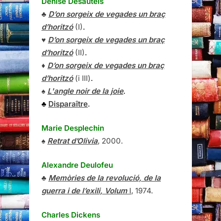
Denise Desautels
♣
D’on sorgeix de vegades un braç
d’horitzó
(I)
.
♥
D’on sorgeix de vegades un braç
d’horitzó
(II)
.
♦
D’on sorgeix de vegades un braç
d’horitzó
(i III)
.
♠
L'angle noir de la joie
.
♣
Disparaître
.
Marie Desplechin
♠
Retrat d’Olivia
, 2000.
Alexandre Deulofeu
♣
Memòries de la revolució, de la
guerra i de l’exili, Volum
I
, 1974.
Charles Dickens