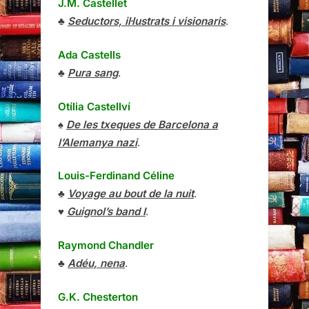
J.M. Castellet
♣
Seductors, il·lustrats i visionaris
.
Ada Castells
♣
Pura sang
.
Otília Castellví
♠
De les txeques de Barcelona a
l’Alemanya nazi
.
Louis-Ferdinand Céline
♣
Voyage au bout de la nuit
.
♥
Guignol’s band I
.
Raymond Chandler
♣
Adéu, nena
.
G.K. Chesterton