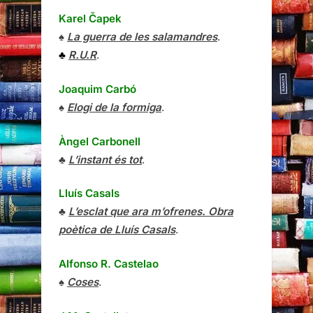
Karel Čapek
♠
La guerra de les salamandres
.
♣
R.U.R
.
Joaquim Carbó
♠
Elogi de la formiga
.
Àngel Carbonell
♣
L’instant és tot
.
Lluís Casals
♣
L’esclat que ara m’ofrenes. Obra
poètica de Lluís Casals
.
Alfonso R. Castelao
♠
Coses
.