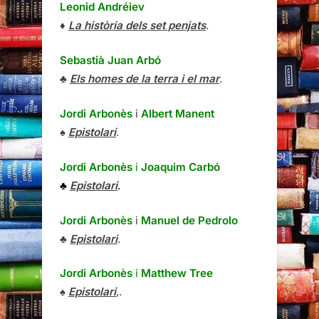
Leonid Andréiev
♦
La història dels set penjats
.
Sebastià Juan Arbó
♣
Els homes de la terra i el mar
.
Jordi Arbonès
i
Albert Manent
♠
Epistolari
.
Jordi Arbonès
i
Joaquim Carbó
♣
Epistolari
.
Jordi Arbonès
i
Manuel de Pedrolo
♣
Epistolari
.
Jordi Arbonès
i
Matthew Tree
♠
Epistolari
,.