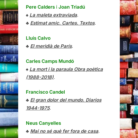
Pere Calders
i
Joan Triadú
♠
La maleta extraviada
.
♣
Estimat amic. Cartes. Textos
.
Lluís Calvo
♣
El meridià de París
.
Carles Camps Mundó
♠
La mort i la paraula Obra poètica
(1988-2018)
.
Francisco Candel
♣
El gran dolor del mundo. Diarios
1944-1975
.
Neus Canyelles
♣
Mai no sé què fer fora de casa
.