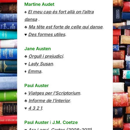
Martine Audet
♠
El meu cap és fort allà on l’altra
dansa
.
♣
Ma tête est forte de celle qui danse
.
♥
Des formes utiles
.
Jane Austen
♣
Orgull i prejudici
.
♥
Lady Susan
.
♦
Emma
.
Paul Auster
♠
Viatges per l’Scriptorium
.
♣
Informe de l’interior
.
♥
4 3 2 1
.
Paul Auster
i
J.M. Coetze
♥
Ara i aquí. Cartes (2008-2011)
.