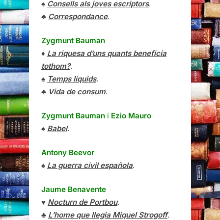
♠
Consells als joves escriptors
.
♣
Correspondance
.
Zygmunt Bauman
♦
La riquesa d’uns quants beneficia
tothom?
.
♠
Temps líquids
.
♣
Vida de consum
.
Zygmunt Bauman
i
Ezio Mauro
♠
Babel
.
Antony Beevor
♠
La guerra civil española
.
Jaume Benavente
♥
Nocturn de Portbou
.
♣
L’home que llegia Miquel Strogoff
.