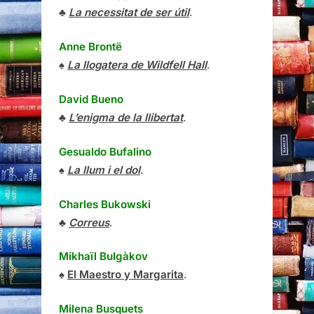
♣
La necessitat de ser útil
.
Anne Brontë
♠
La llogatera de Wildfell Hall
.
David Bueno
♣
L’enigma de la llibertat
.
Gesualdo Bufalino
♠
La llum i el dol
.
Charles Bukowski
♣
Correus
.
Mikhaïl Bulgàkov
♠
El Maestro y Margarita
.
Milena Busquets