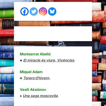
Montserrat Abelló
♣
El miracle és viure. Vivències
.
Miquel Adam
♣
Torero
d’hivern
.
Vasili Aksiónov
♠
Una saga moscovita
.