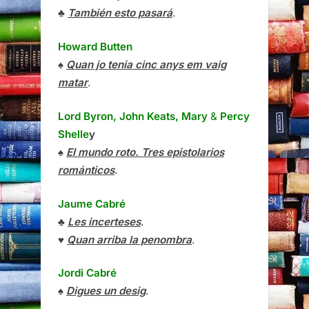
♣
También esto pasará
.
Howard Butten
♠
Quan jo tenia cinc anys em vaig
matar
.
Lord Byron, John Keats, Mary
&
Percy
Shelle
y
♠
El mundo roto. Tres epistolarios
románticos
.
Jaume Cabré
♣
Les incerteses
.
♥
Quan arriba la penombra
.
Jordi Cabré
♠
Digues un desig
.