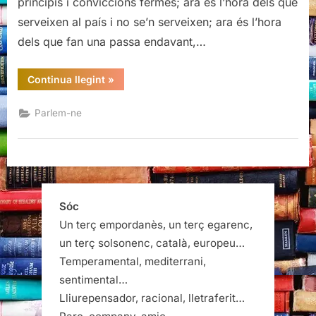
principis i conviccions fermes; ara és l’hora dels que
serveixen al país i no se’n serveixen; ara és l’hora
dels que fan una passa endavant,…
“Ara
Continua llegint
»
és
l’hora,
Junqueras”
Parlem-ne
Sóc
Un terç empordanès, un terç egarenc,
un terç solsonenc, català, europeu…
Temperamental, mediterrani,
sentimental…
Lliurepensador, racional, lletraferit…