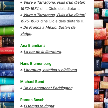
♦
Viure a Tarragona, Fulls d’un dietari
1972-1974
, dins Cicle dels dietaris II.
♠
Viure a Tarragona, Fulls d’un dietari
1975-1976
, dins Cicle dels dietaris II.
♦
De França a Mèxic. Dietari de
viatge
.
Ana Blandiana
♣
La por de la literatura
.
Hans Blumenberg
♣
Literatura, estética y nihilismo
.
Michael Bond
♠
Un ós anomenat Paddington
.
Ramon Bosch
♣
El temps revingut
.