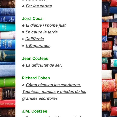
♣
Fer les cartes
.
Jordi Coca
♣
El diable i l’home just
.
♥
En caure la tarda
.
♦
Califòrnia
.
♣
L’Emperador
.
Jean Cocteau
♣
La dificultat de ser
.
Richard Cohen
♣
Cómo piensan los escritores.
Técnicas, manías y miedos de los
grandes escritores
.
J.M. Coetzee