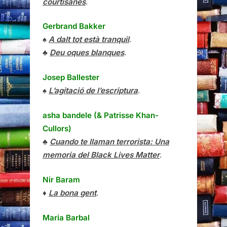
courtisanes
.
Gerbrand Bakker
♠
A dalt tot està tranquil
.
♣
Deu oques blanques
.
Josep Ballester
♠
L’agitació de l’escriptura
.
asha bandele (& Patrisse Khan-
Cullors)
♣
Cuando te llaman terrorista: Una
memoria del Black Lives Matter
.
Nir Baram
♦
La bona gent
.
Maria Barbal