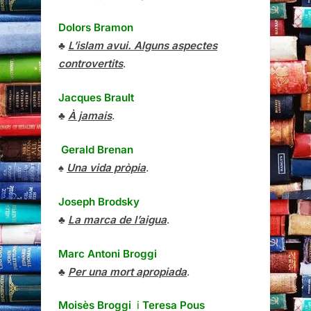
Dolors Bramon
♣
L’islam avui. Alguns aspectes
controvertits
.
Jacques Brault
♣
À jamais
.
Gerald Brenan
♠
Una vida pròpia
.
Joseph Brodsky
♣
La marca de l’aigua
.
Marc Antoni Broggi
♣
Per una mort apropiada
.
Moisès Broggi
i
Teresa Pous