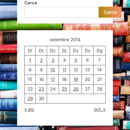
Cerca
Cerca
setembre 2014
Dl
Dt
Dc
Dj
Dv
Ds
Dg
1
2
3
4
5
6
7
8
9
10
11
12
13
14
15
16
17
18
19
20
21
22
23
24
25
26
27
28
29
30
« ag.
oct. »