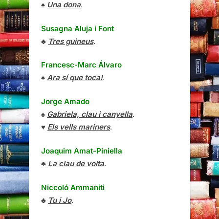
♠
Una dona
.
Susagna Aluja i Font
♣
Tres guineus
.
Francesc-Marc Álvaro
♠
Ara sí que toca!
.
Jorge Amado
♠
Gabriela, clau i canyella
.
♥
Els vells mariners
.
Joaquim Amat-Piniella
♣
La clau de volta
.
Niccoló Ammaniti
♣
Tu i Jo
.