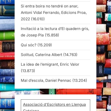
Si entra boira no tendré on anar,
Antoni Vidal Ferrando, Edicions Proa,
2022
(16.010)
Invitació a la lectura d’El quadern gris,
de Josep Pla
(15.858)
Qui sóc?
(15.209)
Solitud, Caterina Albert
(14.763)
La idea de l’emigrant, Enric Valor
(13.873)
Mal d’escola, Daniel Pennac
(13.204)
Associació d'Escriptors en Llengua
Catalana