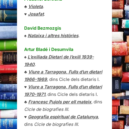
♣
Violeta
.
♥
Josafat
.
David Bezmozgis
♠
Nataixa i altres històries
.
Artur Bladé i Desumvila
♠
L’exiliada Dietari de l’exili 1939-
1940
.
♣
Viure a Tarragona, Fulls d’un dietari
1966-1969
, dins Cicle dels dietaris I.
♥
Viure a Tarragona, Fulls d’un dietari
1970-1971
, dins Cicle dels dietaris I.
♣
Francesc Pujols per ell mateix
, dins
Cicle de biografies III
.
♥
Geografia espiritual de Catalunya
,
dins
Cicle de biografies III
.