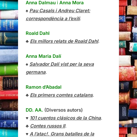
Anna Dalmau
i
Anna Mora
♠
Pau Casals i Andreu Claret:
correspondència a l’exili
.
Roald Dahl
♣
Els millors relats de Roald Dahl
.
Anna Maria Dalí
♠
Salvador Dalí vist per la seva
germana
.
Ramon d’Abadal
♣
Els primers comtes catalans
.
DD. AA.
(Diversos autors)
♥
101 cuentos clásicos de la China
.
♣
Contes russos II
.
♥
A l’atac!, Grans batalles de la