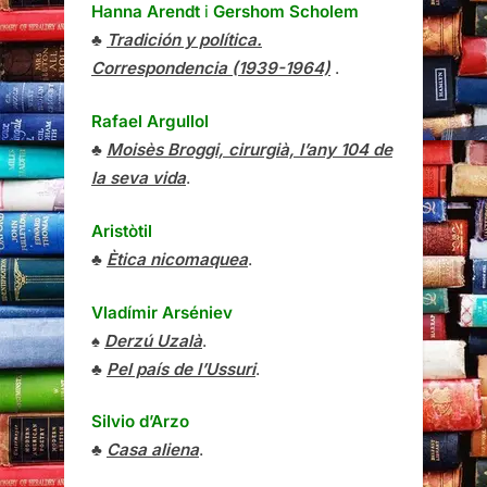
Hanna Arendt
i
Gershom Scholem
♣
Tradición y política.
Correspondencia (1939-1964)
.
Rafael Argullol
♣
Moisès Broggi, cirurgià, l’any 104 de
la seva vida
.
Aristòtil
♣
Ètica nicomaquea
.
Vladímir Arséniev
♠
Derzú Uzalà
.
♣
Pel país de l’Ussuri
.
Silvio d’Arzo
♣
Casa aliena
.