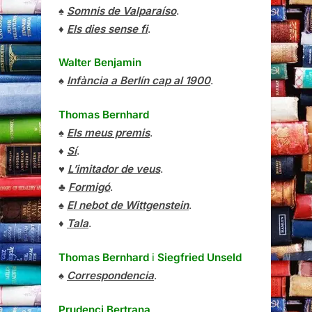
♠
Somnis de Valparaíso
.
♦
Els dies sense fi
.
Walter Benjamin
♠
Infància a Berlín cap al 1900
.
Thomas Bernhard
♠
Els meus premis
.
♦
Sí
.
♥
L’imitador de veus
.
♣
Formigó
.
♠
El nebot de Wittgenstein
.
♦
Tala
.
Thomas Bernhard
i
Siegfried Unseld
♠
Correspondencia
.
Prudenci Bertrana