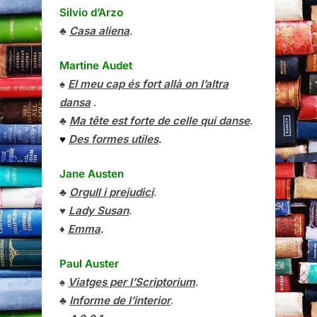
Silvio d’Arzo
♣
Casa aliena
.
Martine Audet
♠
El meu cap és fort allà on l’altra
dansa
.
♣
Ma tête est forte de celle qui danse
.
♥
Des formes utiles
.
Jane Austen
♣
Orgull i prejudici
.
♥
Lady Susan
.
♦
Emma
.
Paul Auster
♠
Viatges per l’Scriptorium
.
♣
Informe de l’interior
.