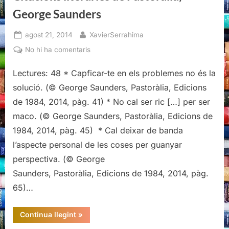
George Saunders
Posted
By
agost 21, 2014
XavierSerrahima
on
a
No hi ha comentaris
Citacions
Lectures: 48 * Capficar-te en els problemes no és la
literàries
de
solució. (© George Saunders, Pastoràlia, Edicions
Pastoràlia,
de 1984, 2014, pàg. 41) * No cal ser ric […] per ser
George
maco. (© George Saunders, Pastoràlia, Edicions de
Saunders
1984, 2014, pàg. 45) * Cal deixar de banda
l’aspecte personal de les coses per guanyar
perspectiva. (© George
Saunders, Pastoràlia, Edicions de 1984, 2014, pàg.
65)…
“Citacions
Continua llegint
»
literàries
de