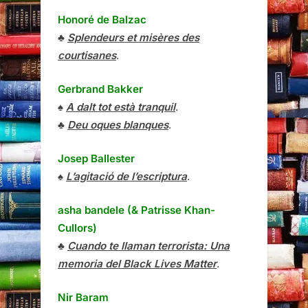
Honoré de Balzac
♣
Splendeurs et misères des
courtisanes
.
Gerbrand Bakker
♠
A dalt tot està tranquil
.
♣
Deu oques blanques
.
Josep Ballester
♠
L’agitació de l’escriptura
.
asha bandele (& Patrisse Khan-
Cullors)
♣
Cuando te llaman terrorista: Una
memoria del Black Lives Matter
.
Nir Baram