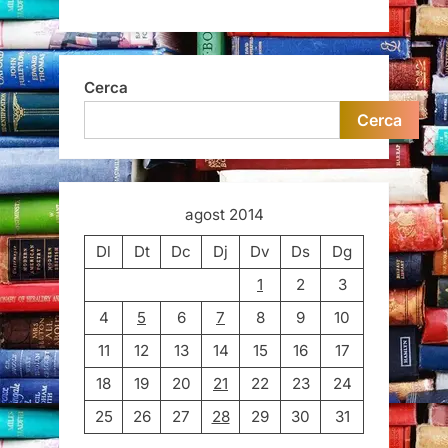
Cerca
Cerca
agost 2014
Dl
Dt
Dc
Dj
Dv
Ds
Dg
1
2
3
4
5
6
7
8
9
10
11
12
13
14
15
16
17
18
19
20
21
22
23
24
25
26
27
28
29
30
31