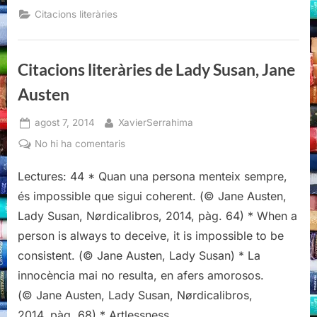
Pastoràlia,
Citacions literàries
George
Saunders”
Citacions literàries de Lady Susan, Jane
Austen
Posted
By
agost 7, 2014
XavierSerrahima
on
a
No hi ha comentaris
Citacions
Lectures: 44 * Quan una persona menteix sempre,
literàries
de
és impossible que sigui coherent. (© Jane Austen,
Lady
Lady Susan, Nørdicalibros, 2014, pàg. 64) * When a
Susan,
person is always to deceive, it is impossible to be
Jane
consistent. (© Jane Austen, Lady Susan) * La
Austen
innocència mai no resulta, en afers amorosos.
(© Jane Austen, Lady Susan, Nørdicalibros,
2014, pàg. 68) * Artlessness…