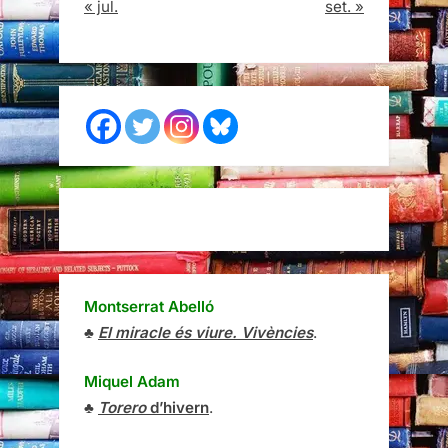
« jul.
set. »
Montserrat Abelló
♣
El miracle és viure. Vivències
.
Miquel Adam
♣
Torero
d’hivern
.