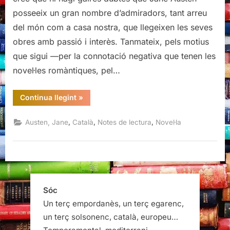
posseeix un gran nombre d’admiradors, tant arreu
del món com a casa nostra, que llegeixen les seves
obres amb passió i interès. Tanmateix, pels motius
que sigui —per la connotació negativa que tenen les
novel·les romàntiques, pel…
“Lady
Continua llegint
»
Susan
i
Emma,
,
,
,
Austen, Jane
Català
Notes de lectura
Novel·la
Jane
Austen”
Sóc
Un terç empordanès, un terç egarenc,
un terç solsonenc, català, europeu…