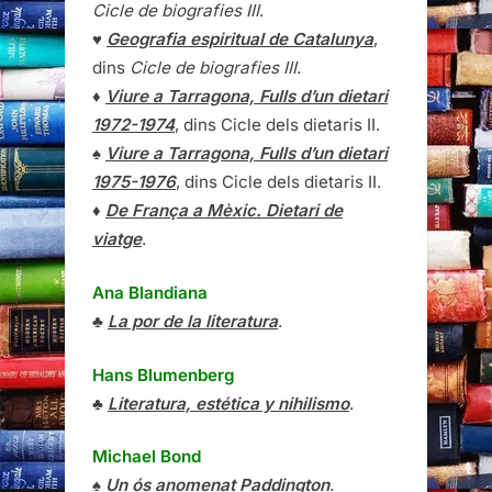
Cicle de biografies III
.
♥
Geografia espiritual de Catalunya
,
dins
Cicle de biografies III
.
♦
Viure a Tarragona, Fulls d’un dietari
1972-1974
, dins Cicle dels dietaris II.
♠
Viure a Tarragona, Fulls d’un dietari
1975-1976
, dins Cicle dels dietaris II.
♦
De França a Mèxic. Dietari de
viatge
.
Ana Blandiana
♣
La por de la literatura
.
Hans Blumenberg
♣
Literatura, estética y nihilismo
.
Michael Bond
♠
Un ós anomenat Paddington
.