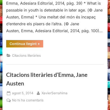
Jane
Emma, Adesiara Editorial, 2014, pàg. 39) * What is
Austen
passable in youth is detestable in later age. (© Jane
Austen, Emma) * Una meitat del món és incapaç
d’entendre els plaers de l’altra. (© Jane
Austen, Emma, Adesiara Editorial, 2014, pàg. 100)…
“Citacions
Continua llegint
»
literàries
d’Emma,
Jane
Citacions literàries
Austen”
Citacions literàries d’Emma, Jane
Austen
Posted
By
agost 5, 2014
XavierSerrahima
on
a
No hi ha comentaris
Citacions