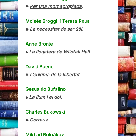
♣
Per una mort apropiada
.
Moisès Broggi
i
Teresa Pous
♣
La necessitat de ser útil
.
Anne Brontë
♠
La llogatera de Wildfell Hall
.
David Bueno
♣
L’enigma de la llibertat
.
Gesualdo Bufalino
♠
La llum i el dol
.
Charles Bukowski
♣
Correus
.
Mikhaïl Bulgàkov