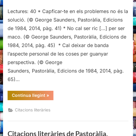
Citacions
Lectures: 40 * Capficar-te en els problemes no és la
literàries
de
solució. (© George Saunders, Pastoràlia, Edicions
Pastoràlia,
de 1984, 2014, pàg. 41) * No cal ser ric […] per ser
George
maco. (© George Saunders, Pastoràlia, Edicions de
Saunders
1984, 2014, pàg. 45) * Cal deixar de banda
l’aspecte personal de les coses per guanyar
perspectiva. (© George
Saunders, Pastoràlia, Edicions de 1984, 2014, pàg.
65)…
“Citacions
Continua llegint
»
literàries
de
Pastoràlia,
Citacions literàries
George
Saunders”
Citacions literàries de Pastoràlia,