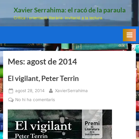
Skip
Xavier Serrahima: el racó de la paraula
to
Crítica i orientació literària: invitació a la lectura.
content
Mes:
agost de 2014
El vigilant, Peter Terrin
Posted
By
agost 28, 2014
XavierSerrahima
on
a
No hi ha comentaris
El
vigilant,
Peter
Terrin