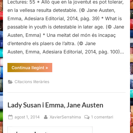
Lectures: 55 * Allò que en la joventut es pot tolerar,
literàries
d’Emma,
en la vellesa resulta detestable. (© Jane Austen,
Jane
Emma, Adesiara Editorial, 2014, pàg. 39) * What is
Austen
passable in youth is detestable in later age. (© Jane
Austen, Emma) * Una meitat del món és incapaç
d’entendre els plaers de l’altra. (© Jane
Austen, Emma, Adesiara Editorial, 2014, pàg. 100)…
“Citacions
Continua llegint
»
literàries
d’Emma,
Jane
Citacions literàries
Austen”
Lady Susan i Emma, Jane Austen
Posted
By
a
agost 1, 2014
XavierSerrahima
1 comentari
on
Lady
Susan