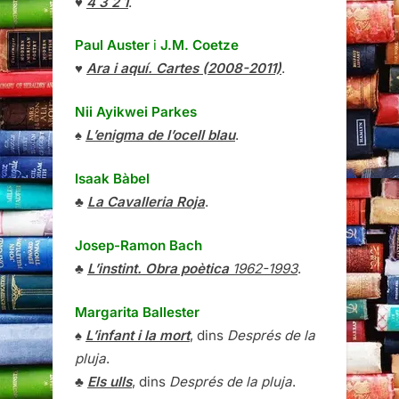
♥
4 3 2 1
.
Paul Auster
i
J.M. Coetze
♥
Ara i aquí. Cartes (2008-2011)
.
Nii Ayikwei Parkes
♠
L’enigma de l’ocell blau
.
Isaak Bàbel
♣
La Cavalleria Roja
.
Josep-Ramon Bach
♣
L’instint. Obra poètica
1962-1993
.
Margarita Ballester
♠
L’infant i la mort
, dins
Després de la
pluja
.
♣
Els ulls
, dins
Després de la pluja
.