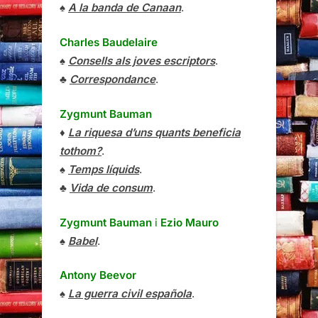
♠
A la banda de Canaan
.
Charles Baudelaire
♠
Consells als joves escriptors
.
♣
Correspondance
.
Zygmunt Bauman
♦
La riquesa d’uns quants beneficia
tothom?
.
♠
Temps líquids
.
♣
Vida de consum
.
Zygmunt Bauman
i
Ezio Mauro
♠
Babel
.
Antony Beevor
♠
La guerra civil española
.