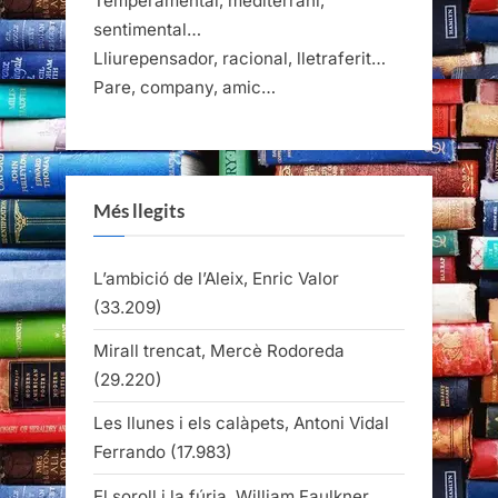
Temperamental, mediterrani,
sentimental…
Lliurepensador, racional, lletraferit…
Pare, company, amic…
Més llegits
L’ambició de l’Aleix, Enric Valor
(33.209)
Mirall trencat, Mercè Rodoreda
(29.220)
Les llunes i els calàpets, Antoni Vidal
Ferrando
(17.983)
El soroll i la fúria, William Faulkner