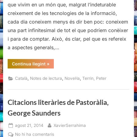
que vivim en un món que, malgrat l’indeturable
creixement de les tecnologies de la informació,
cada dia coneixem menys és dir ben poc: coneixem
una part infinitesimal de tot el que podríem conèixer
i para de comptar. Això, és clar, pel que es refereix
a aspectes generals,…
“El
Continua llegint
»
vigilant,
Peter
Terrin”
,
,
,
Català
Notes de lectura
Novel·la
Terrin, Peter
Citacions literàries de Pastoràlia,
George Saunders
Posted
By
agost 21, 2014
XavierSerrahima
on
a
No hi ha comentaris