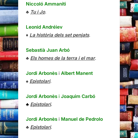
Niccoló Ammaniti
♣
Tu i Jo
.
Leonid Andréiev
♦
La història dels set penjats
.
Sebastià Juan Arbó
♣
Els homes de la terra i el mar
.
Jordi Arbonès
i
Albert Manent
♠
Epistolari
.
Jordi Arbonès
i
Joaquim Carbó
♣
Epistolari
.
Jordi Arbonès
i
Manuel de Pedrolo
♣
Epistolari
.