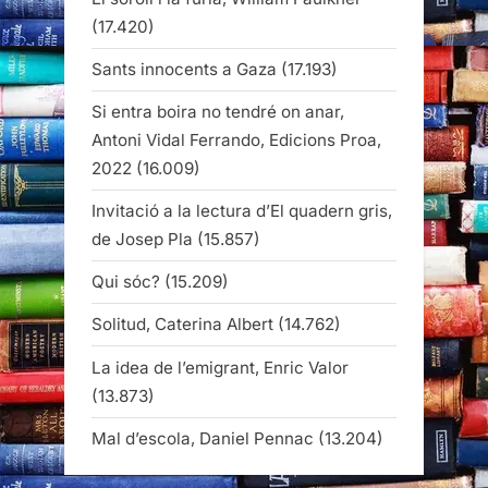
(17.420)
Sants innocents a Gaza
(17.193)
Si entra boira no tendré on anar,
Antoni Vidal Ferrando, Edicions Proa,
2022
(16.009)
Invitació a la lectura d’El quadern gris,
de Josep Pla
(15.857)
Qui sóc?
(15.209)
Solitud, Caterina Albert
(14.762)
La idea de l’emigrant, Enric Valor
(13.873)
Mal d’escola, Daniel Pennac
(13.204)