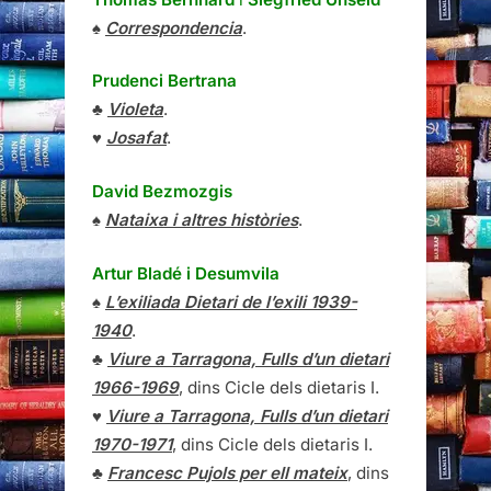
♠
Correspondencia
.
Prudenci Bertrana
♣
Violeta
.
♥
Josafat
.
David Bezmozgis
♠
Nataixa i altres històries
.
Artur Bladé i Desumvila
♠
L’exiliada Dietari de l’exili 1939-
1940
.
♣
Viure a Tarragona, Fulls d’un dietari
1966-1969
, dins Cicle dels dietaris I.
♥
Viure a Tarragona, Fulls d’un dietari
1970-1971
, dins Cicle dels dietaris I.
♣
Francesc Pujols per ell mateix
, dins