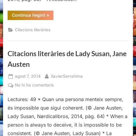
“Citacions
Continua llegint
»
literàries
de
Lady
Citacions literàries
Susan,
Jane
Austen”
Citacions literàries de Lady Susan, Jane
Austen
Posted
By
agost 7, 2014
XavierSerrahima
on
a
No hi ha comentaris
Citacions
Lectures: 49 * Quan una persona menteix sempre,
literàries
de
és impossible que sigui coherent. (© Jane Austen,
Lady
Lady Susan, Nørdicalibros, 2014, pàg. 64) * When a
Susan,
person is always to deceive, it is impossible to be
Jane
consistent. (© Jane Austen, Lady Susan) * La
Austen