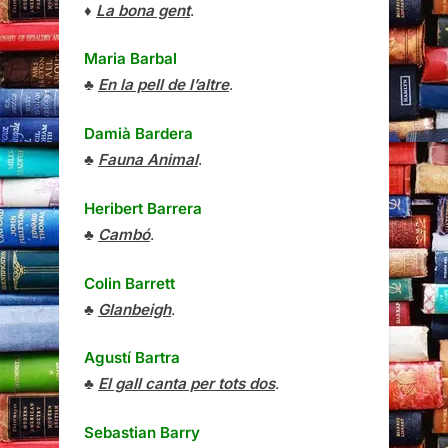
♦
La bona gent
.
Maria Barbal
♣
En la pell de l’altre
.
Damià Bardera
♣
Fauna Animal
.
Heribert Barrera
♣
Cambó
.
Colin Barrett
♣
Glanbeigh
.
Agustí Bartra
♣
El gall canta per tots dos
.
Sebastian Barry