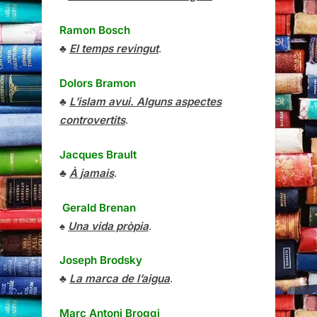
Ramon Bosch
♣
El temps revingut
.
Dolors Bramon
♣
L’islam avui. Alguns aspectes
controvertits
.
Jacques Brault
♣
À jamais
.
Gerald Brenan
♠
Una vida pròpia
.
Joseph Brodsky
♣
La marca de l’aigua
.
Marc Antoni Broggi