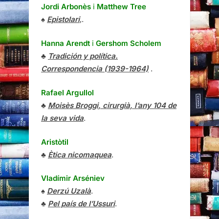
Jordi Arbonès
i
Matthew Tree
♠
Epistolari
,.
Hanna Arendt
i
Gershom Scholem
♣
Tradición y política.
Correspondencia (1939-1964)
.
Rafael Argullol
♣
Moisès Broggi, cirurgià, l’any 104 de
la seva vida
.
Aristòtil
♣
Ètica nicomaquea
.
Vladímir Arséniev
♠
Derzú Uzalà
.
♣
Pel país de l’Ussuri
.