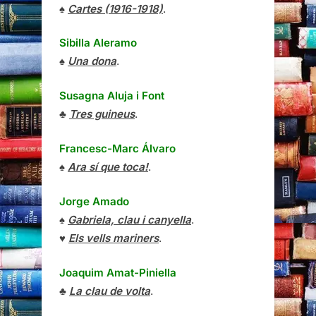
♠
Cartes (1916-1918)
.
Sibilla Aleramo
♠
Una dona
.
Susagna Aluja i Font
♣
Tres guineus
.
Francesc-Marc Álvaro
♠
Ara sí que toca!
.
Jorge Amado
♠
Gabriela, clau i canyella
.
♥
Els vells mariners
.
Joaquim Amat-Piniella
♣
La clau de volta
.