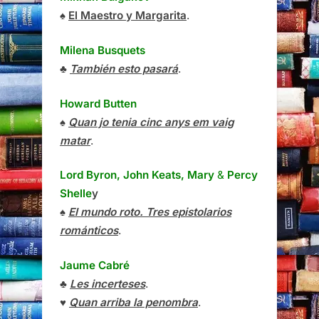
♠
El Maestro y Margarita
.
Milena Busquets
♣
También esto pasará
.
Howard Butten
♠
Quan jo tenia cinc anys em vaig
matar
.
Lord Byron, John Keats, Mary
&
Percy
Shelle
y
♠
El mundo roto. Tres epistolarios
románticos
.
Jaume Cabré
♣
Les incerteses
.
♥
Quan arriba la penombra
.