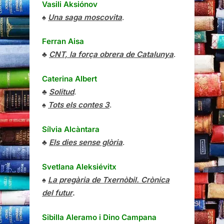
Vasili Aksiónov
♠
Una saga moscovita
.
Ferran Aisa
♣
CNT, la força obrera de Catalunya
.
Caterina Albert
♣
Solitud
.
♠
Tots els contes 3
.
Sílvia Alcàntara
♣
Els dies sense glòria
.
Svetlana Aleksiévitx
♠
La pregària de Txernòbil. Crònica
del futur
.
Sibilla Aleramo
i
Dino Campana