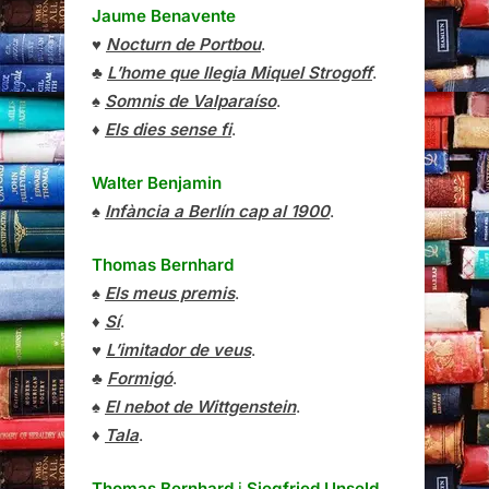
Jaume Benavente
♥
Nocturn de Portbou
.
♣
L’home que llegia Miquel Strogoff
.
♠
Somnis de Valparaíso
.
♦
Els dies sense fi
.
Walter Benjamin
♠
Infància a Berlín cap al 1900
.
Thomas Bernhard
♠
Els meus premis
.
♦
Sí
.
♥
L’imitador de veus
.
♣
Formigó
.
♠
El nebot de Wittgenstein
.
♦
Tala
.
Thomas Bernhard
i
Siegfried Unseld