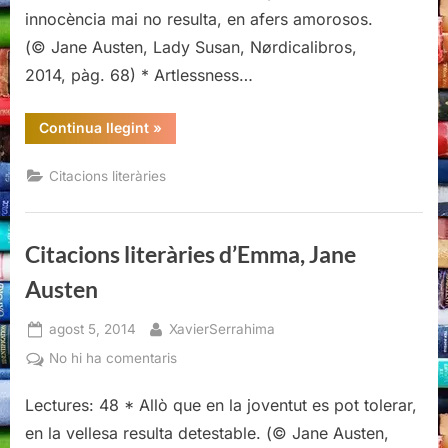
innocència mai no resulta, en afers amorosos.
(© Jane Austen, Lady Susan, Nørdicalibros,
2014, pàg. 68) * Artlessness…
“Citacions
Continua llegint
»
literàries
de
Lady
Citacions literàries
Susan,
Jane
Austen”
Citacions literàries d’Emma, Jane
Austen
Posted
By
agost 5, 2014
XavierSerrahima
on
a
No hi ha comentaris
Citacions
Lectures: 48 * Allò que en la joventut es pot tolerar,
literàries
d’Emma,
en la vellesa resulta detestable. (© Jane Austen,