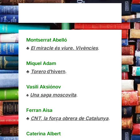
Montserrat Abelló
♣
El miracle és viure. Vivències
.
Miquel Adam
♣
Torero
d’hivern
.
Vasili Aksiónov
♠
Una saga moscovita
.
Ferran Aisa
♣
CNT, la força obrera de Catalunya
.
Caterina Albert