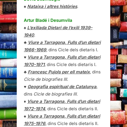
♠
Nataixa i altres històries
.
Artur Bladé i Desumvila
♠
L’exiliada Dietari de l’exili 1939-
1940
.
♣
Viure a Tarragona, Fulls d’un dietari
1966-1969
, dins Cicle dels dietaris I.
♥
Viure a Tarragona, Fulls d’un dietari
1970-1971
, dins Cicle dels dietaris I.
♣
Francesc Pujols per ell mateix
, dins
Cicle de biografies III
.
♥
Geografia espiritual de Catalunya
,
dins
Cicle de biografies III
.
♦
Viure a Tarragona, Fulls d’un dietari
1972-1974
, dins Cicle dels dietaris II.
♠
Viure a Tarragona, Fulls d’un dietari
1975-1976
, dins Cicle dels dietaris II.