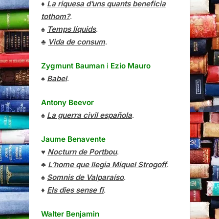
♦
La riquesa d’uns quants beneficia
tothom?
.
♠
Temps líquids
.
♣
Vida de consum
.
Zygmunt Bauman
i
Ezio Mauro
♠
Babel
.
Antony Beevor
♠
La guerra civil española
.
Jaume Benavente
♥
Nocturn de Portbou
.
♣
L’home que llegia Miquel Strogoff
.
♠
Somnis de Valparaíso
.
♦
Els dies sense fi
.
Walter Benjamin