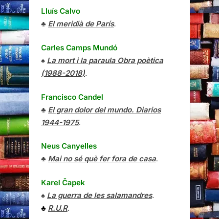
Lluís Calvo
♣
El meridià de París
.
Carles Camps Mundó
♠
La mort i la paraula Obra poètica
(1988-2018)
.
Francisco Candel
♣
El gran dolor del mundo. Diarios
1944-1975
.
Neus Canyelles
♣
Mai no sé què fer fora de casa
.
Karel Čapek
♠
La guerra de les salamandres
.
♣
R.U.R
.