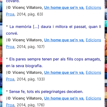
covard.
(©
Vicenç Villatoro,
Un home que se’n va
,
Edicions
Proa
, 2014, pàg. 63)
*
La memòria […] daura i millora el passat, quan li
convé.
(©
Vicenç Villatoro,
Un home que se’n va
,
Edicions
Proa
, 2014, pàg. 107)
*
Els pares sempre tenen per als fills cops amagats,
en la seva biografia.
(©
Vicenç Villatoro,
Un home que se’n va
,
Edicions
Proa
, 2014, pàg. 133)
*
Sense fe, tots els pelegrinatges deceben.
(©
Vicenç Villatoro,
Un home que se’n va
,
Edicions
Proa
, 2014, pàg. 176)