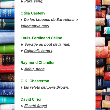
♣
Pura sang
.
Otília Castellví
♠
De les txeques de Barcelona a
l’Alemanya nazi
.
Louis-Ferdinand Céline
♣
Voyage au bout de la nuit
.
♥
Guignol’s band I
.
Raymond Chandler
♣
Adéu, nena
.
G.K. Chesterton
♦
Els relats del pare Brown
.
David Cirici
♣
El setè àngel
.