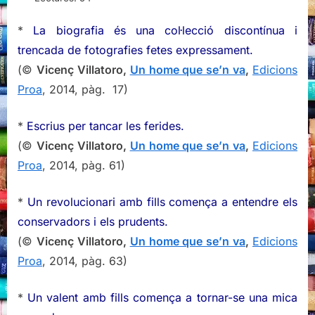
se’n
va,
*
La biografia és una col·lecció discontínua i
Vicenç
trencada de fotografies fetes expressament.
Villatoro
(©
Vicenç Villatoro,
Un home que se’n va
,
Edicions
(I)
Proa
, 2014, pàg. 17)
*
Escrius per tancar les ferides.
(©
Vicenç Villatoro,
Un home que se’n va
,
Edicions
Proa
, 2014, pàg. 61)
*
Un revolucionari amb fills comença a entendre els
conservadors i els prudents.
(©
Vicenç Villatoro,
Un home que se’n va
,
Edicions
Proa
, 2014, pàg. 63)
*
Un valent amb fills comença a tornar-se una mica