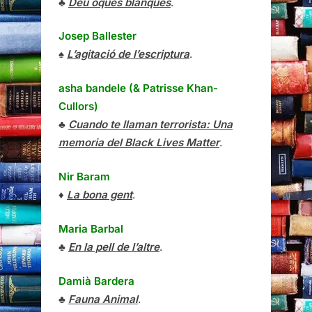
♣
Deu oques blanques
.
Josep Ballester
♠
L’agitació de l’escriptura
.
asha bandele (& Patrisse Khan-
Cullors)
♣
Cuando te llaman terrorista: Una
memoria del Black Lives Matter
.
Nir Baram
♦
La bona gent
.
Maria Barbal
♣
En la pell de l’altre
.
Damià Bardera
♣
Fauna Animal
.