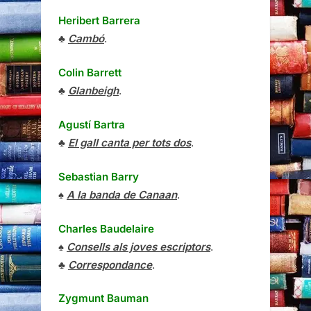
Heribert Barrera
♣
Cambó
.
Colin Barrett
♣
Glanbeigh
.
Agustí Bartra
♣
El gall canta per tots dos
.
Sebastian Barry
♠
A la banda de Canaan
.
Charles Baudelaire
♠
Consells als joves escriptors
.
♣
Correspondance
.
Zygmunt Bauman