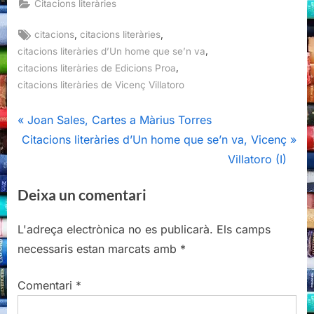
Citacions literàries
Tags:
,
,
citacions
citacions literàries
,
citacions literàries d’Un home que se’n va
,
citacions literàries de Edicions Proa
citacions literàries de Vicenç Villatoro
Navegació
P
Joan Sales, Cartes a Màrius Torres
N
r
Citacions literàries d’Un home que se’n va, Vicenç
d'entrades
e
e
Villatoro (I)
x
v
Deixa un comentari
t
i
P
o
L'adreça electrònica no es publicarà.
Els camps
o
u
necessaris estan marcats amb
*
s
s
t
P
Comentari
*
:
o