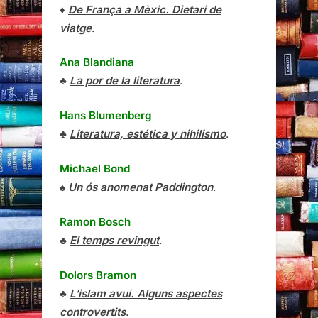
♦
De França a Mèxic. Dietari de
viatge
.
Ana Blandiana
♣
La por de la literatura
.
Hans Blumenberg
♣
Literatura, estética y nihilismo
.
Michael Bond
♠
Un ós anomenat Paddington
.
Ramon Bosch
♣
El temps revingut
.
Dolors Bramon
♣
L’islam avui. Alguns aspectes
controvertits
.