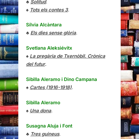
♣
Solitud
.
♠
Tots els contes 3
.
Sílvia Alcàntara
♣
Els dies sense glòria
.
Svetlana Aleksiévitx
♠
La pregària de Txernòbil. Crònica
del futur
.
Sibilla Aleramo
i
Dino Campana
♠
Cartes (1916-1918)
.
Sibilla Aleramo
♠
Una dona
.
Susagna Aluja i Font
♣
Tres guineus
.