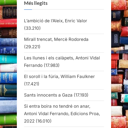
Més llegits
L’ambició de l’Aleix, Enric Valor
(33.210)
Mirall trencat, Mercè Rodoreda
(29.221)
Les llunes i els calàpets, Antoni Vidal
Ferrando
(17.983)
El soroll i la fúria, William Faulkner
(17.421)
Sants innocents a Gaza
(17.193)
Si entra boira no tendré on anar,
Antoni Vidal Ferrando, Edicions Proa,
2022
(16.010)