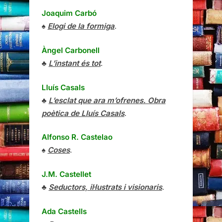
Joaquim Carbó
♠
Elogi de la formiga
.
Àngel Carbonell
♣
L’instant és tot
.
Lluís Casals
♣
L’esclat que ara m’ofrenes. Obra
poètica de Lluís Casals
.
Alfonso R. Castelao
♠
Coses
.
J.M. Castellet
♣
Seductors, il·lustrats i visionaris
.
Ada Castells