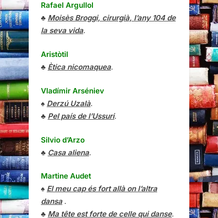
Rafael Argullol
♣
Moisès Broggi, cirurgià, l’any 104 de
la seva vida
.
Aristòtil
♣
Ètica nicomaquea
.
Vladímir Arséniev
♠
Derzú Uzalà
.
♣
Pel país de l’Ussuri
.
Silvio d’Arzo
♣
Casa aliena
.
Martine Audet
♠
El meu cap és fort allà on l’altra
dansa
.
♣
Ma tête est forte de celle qui danse
.