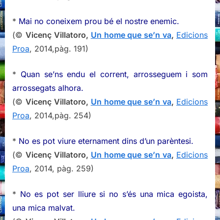
*
Mai no coneixem prou bé el nostre enemic.
(©
Vicenç Villatoro,
Un home que se’n va
,
Edicions
Proa
, 2014,pàg. 191)
*
Quan se’ns endu el corrent, arrosseguem i som
arrossegats alhora.
(©
Vicenç Villatoro,
Un home que se’n va
,
Edicions
Proa
, 2014,pàg. 254)
*
No es pot viure eternament dins d’un parèntesi.
(©
Vicenç Villatoro,
Un home que se’n va
,
Edicions
Proa
, 2014, pàg. 259)
*
No es pot ser lliure si no s’és una mica egoista,
una mica malvat.