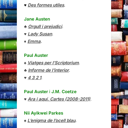
♥
Des formes utiles
.
Jane Austen
♣
Orgull i prejudici
.
♥
Lady Susan
.
♦
Emma
.
Paul Auster
♠
Viatges per l’Scriptorium
.
♣
Informe de l’interior
.
♥
4 3 2 1
.
Paul Auster
i
J.M. Coetze
♥
Ara i aquí. Cartes (2008-2011)
.
Nii Ayikwei Parkes
♠
L’enigma de l’ocell blau
.