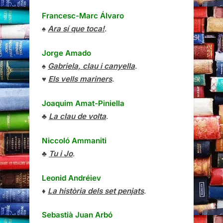
Francesc-Marc Álvaro
♠
Ara sí que toca!
.
Jorge Amado
♠
Gabriela, clau i canyella
.
♥
Els vells mariners
.
Joaquim Amat-Piniella
♣
La clau de volta
.
Niccoló Ammaniti
♣
Tu i Jo
.
Leonid Andréiev
♦
La història dels set penjats
.
Sebastià Juan Arbó