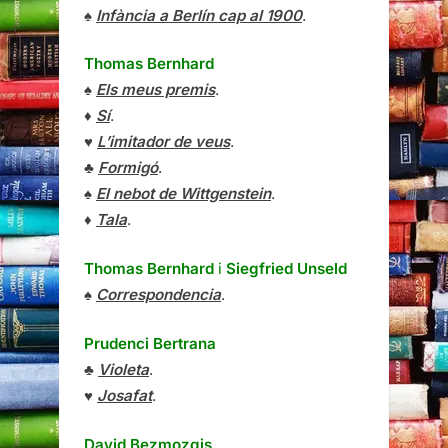
♠
Infància a Berlín cap al 1900
.
Thomas Bernhard
♠
Els meus premis
.
♦
Sí
.
♥
L’imitador de veus
.
♣
Formigó
.
♠
El nebot de Wittgenstein
.
♦
Tala
.
Thomas Bernhard
i
Siegfried Unseld
♠
Correspondencia
.
Prudenci Bertrana
♣
Violeta
.
♥
Josafat
.
David Bezmozgis