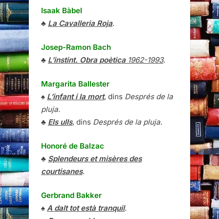
Isaak Bàbel
♣
La Cavalleria Roja
.
Josep-Ramon Bach
♣
L’instint. Obra poètica
1962-1993
.
Margarita Ballester
♠
L’infant i la mort
, dins
Després de la
pluja
.
♣
Els ulls
, dins
Després de la pluja
.
Honoré de Balzac
♣
Splendeurs et misères des
courtisanes
.
Gerbrand Bakker
♠
A dalt tot està tranquil
.