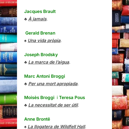
Jacques Brault
♣
À jamais
.
Gerald Brenan
♠
Una vida pròpia
.
Joseph Brodsky
♣
La marca de l’aigua
.
Marc Antoni Broggi
♣
Per una mort apropiada
.
Moisès Broggi
i
Teresa Pous
♣
La necessitat de ser útil
.
Anne Brontë
♠
La llogatera de Wildfell Hall
.