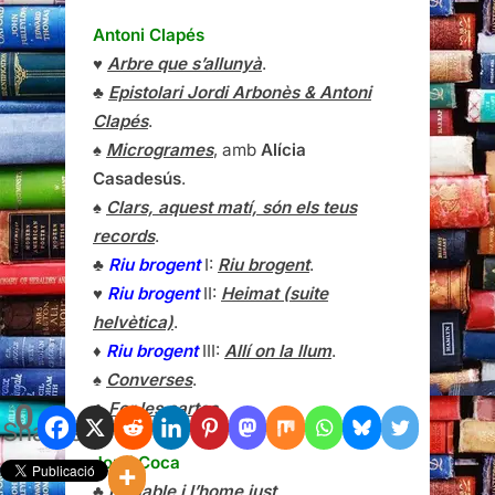
Antoni Clapés
♥
Arbre que s’allunyà
.
♣
Epistolari Jordi Arbonès & Antoni
Clapés
.
♠
Microgrames
, amb
Alícia
Casadesús
.
♠
Clars, aquest matí, són els teus
records
.
♣
Riu brogent
I:
Riu brogent
.
♥
Riu brogent
II:
Heimat (suite
helvètica)
.
♦
Riu brogent
III:
Allí on la llum
.
♠
Converses
.
0
♣
Fer les cartes
.
Shares
Jordi Coca
♣
El diable i l’home just
.