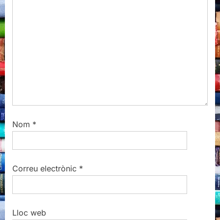
s
t
:
Nom
*
Correu electrònic
*
Lloc web