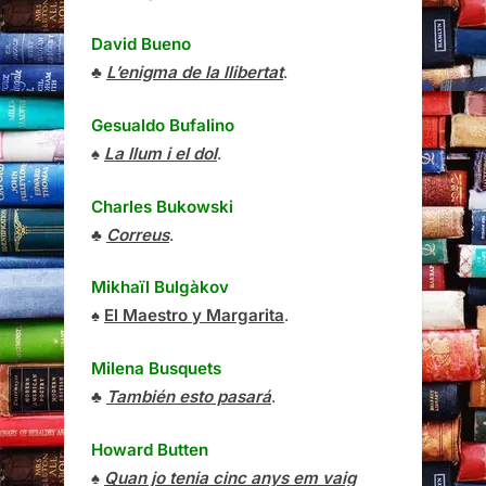
David Bueno
♣
L’enigma de la llibertat
.
Gesualdo Bufalino
♠
La llum i el dol
.
Charles Bukowski
♣
Correus
.
Mikhaïl Bulgàkov
♠
El Maestro y Margarita
.
Milena Busquets
♣
También esto pasará
.
Howard Butten
♠
Quan jo tenia cinc anys em vaig