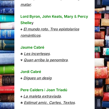
matar
.
Lord Byron, John Keats, Mary
&
Percy
Shelle
y
♠
El mundo roto. Tres epistolarios
románticos
.
Jaume Cabré
♣
Les incerteses
.
♥
Quan arriba la penombra
.
Jordi Cabré
♠
Digues un desig
.
Pere Calders
i
Joan Triadú
♠
La maleta extraviada
.
♣
Estimat amic. Cartes. Textos
.