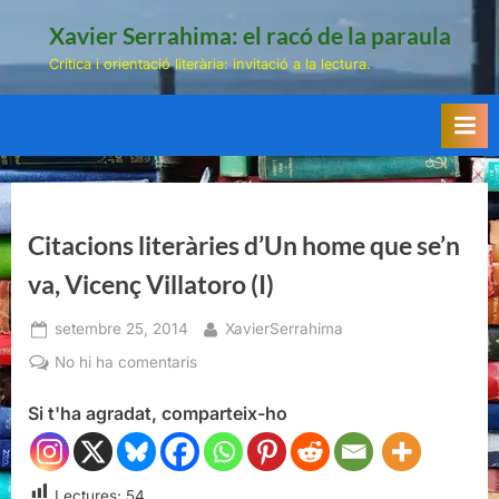
Skip
Xavier Serrahima: el racó de la paraula
to
Crítica i orientació literària: invitació a la lectura.
content
Citacions literàries d’Un home que se’n
va, Vicenç Villatoro (I)
Posted
By
setembre 25, 2014
XavierSerrahima
on
a
No hi ha comentaris
Citacions
Si t'ha agradat, comparteix-ho
literàries
d’Un
home
que
Lectures:
54