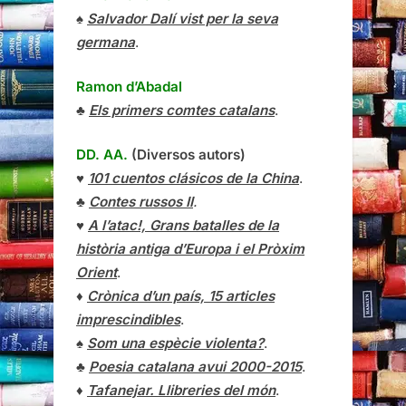
♠
Salvador Dalí vist per la seva
germana
.
Ramon d’Abadal
♣
Els primers comtes catalans
.
DD. AA.
(Diversos autors)
♥
101 cuentos clásicos de la China
.
♣
Contes russos II
.
♥
A l’atac!, Grans batalles de la
història antiga d’Europa i el Pròxim
Orient
.
♦
Crònica d’un país, 15 articles
imprescindibles
.
♠
Som una espècie violenta?
.
♣
Poesia catalana avui 2000-2015
.
♦
Tafanejar. Llibreries del món
.