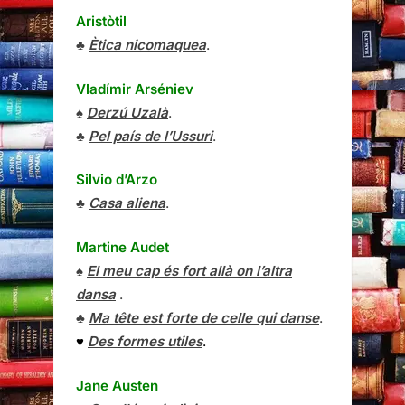
Aristòtil
♣
Ètica nicomaquea
.
Vladímir Arséniev
♠
Derzú Uzalà
.
♣
Pel país de l’Ussuri
.
Silvio d’Arzo
♣
Casa aliena
.
Martine Audet
♠
El meu cap és fort allà on l’altra
dansa
.
♣
Ma tête est forte de celle qui danse
.
♥
Des formes utiles
.
Jane Austen