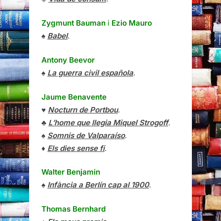
Zygmunt Bauman
i
Ezio Mauro
♠
Babel
.
Antony Beevor
♠
La guerra civil española
.
Jaume Benavente
♥
Nocturn de Portbou
.
♣
L’home que llegia Miquel Strogoff
.
♠
Somnis de Valparaíso
.
♦
Els dies sense fi
.
Walter Benjamin
♠
Infància a Berlín cap al 1900
.
Thomas Bernhard