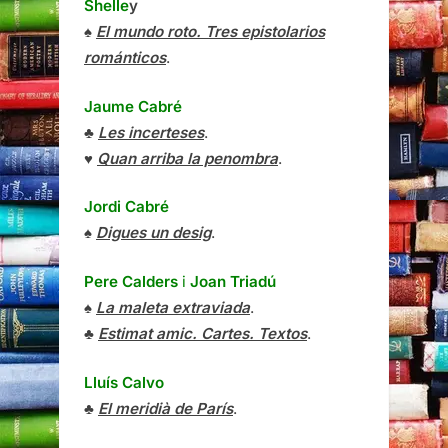
Shelle
y
♠
El mundo roto. Tres epistolarios
románticos
.
Jaume Cabré
♣
Les incerteses
.
♥
Quan arriba la penombra
.
Jordi Cabré
♠
Digues un desig
.
Pere Calders
i
Joan Triadú
♠
La maleta extraviada
.
♣
Estimat amic. Cartes. Textos
.
Lluís Calvo
♣
El meridià de París
.