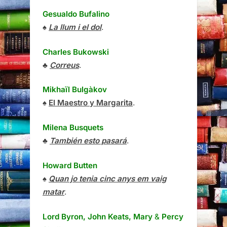
Gesualdo Bufalino
♠
La llum i el dol
.
Charles Bukowski
♣
Correus
.
Mikhaïl Bulgàkov
♠
El Maestro y Margarita
.
Milena Busquets
♣
También esto pasará
.
Howard Butten
♠
Quan jo tenia cinc anys em vaig
matar
.
Lord Byron, John Keats, Mary
&
Percy