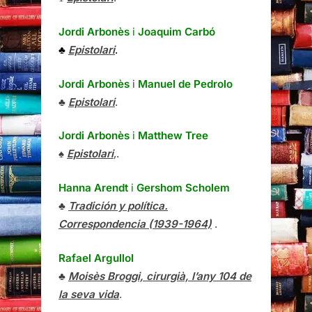
Jordi Arbonès
i
Joaquim Carbó
♣
Epistolari
.
Jordi Arbonès
i
Manuel de Pedrolo
♣
Epistolari
.
Jordi Arbonès
i
Matthew Tree
♠
Epistolari
,.
Hanna Arendt
i
Gershom Scholem
♣
Tradición y política.
Correspondencia (1939-1964)
.
Rafael Argullol
♣
Moisès Broggi, cirurgià, l’any 104 de
la seva vida
.