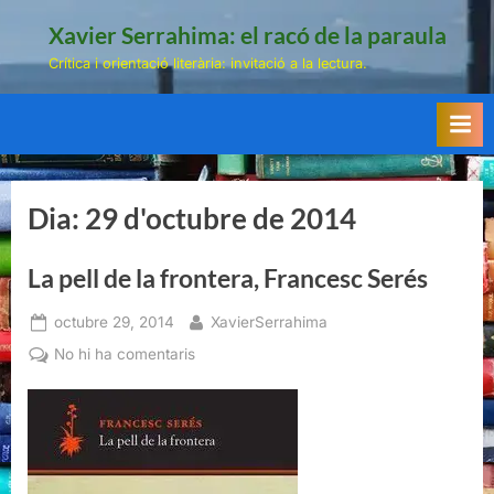
Skip
Xavier Serrahima: el racó de la paraula
to
Crítica i orientació literària: invitació a la lectura.
content
Dia:
29 d'octubre de 2014
La pell de la frontera, Francesc Serés
Posted
By
octubre 29, 2014
XavierSerrahima
on
a
No hi ha comentaris
La
pell
de
la
frontera,