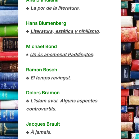
♣
La por de la literatura
.
Hans Blumenberg
♣
Literatura, estética y nihilismo
.
Michael Bond
♠
Un ós anomenat Paddington
.
Ramon Bosch
♣
El temps revingut
.
Dolors Bramon
♣
L’islam avui. Alguns aspectes
controvertits
.
Jacques Brault
♣
À jamais
.