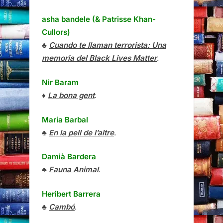
asha bandele (& Patrisse Khan-
Cullors)
♣
Cuando te llaman terrorista: Una
memoria del Black Lives Matter
.
Nir Baram
♦
La bona gent
.
Maria Barbal
♣
En la pell de l’altre
.
Damià Bardera
♣
Fauna Animal
.
Heribert Barrera
♣
Cambó
.