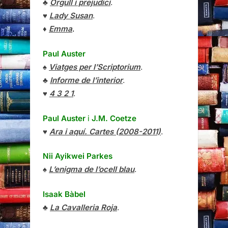
♣
Orgull i prejudici
.
♥
Lady Susan
.
♦
Emma
.
Paul Auster
♠
Viatges per l’Scriptorium
.
♣
Informe de l’interior
.
♥
4 3 2 1
.
Paul Auster
i
J.M. Coetze
♥
Ara i aquí. Cartes (2008-2011)
.
Nii Ayikwei Parkes
♠
L’enigma de l’ocell blau
.
Isaak Bàbel
♣
La Cavalleria Roja
.