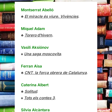
Montserrat Abelló
♣
El miracle és viure. Vivències
.
Miquel Adam
♣
Torero
d’hivern
.
Vasili Aksiónov
♠
Una saga moscovita
.
Ferran Aisa
♣
CNT, la força obrera de Catalunya
.
Caterina Albert
♣
Solitud
.
♠
Tots els contes 3
.
Sílvia Alcàntara