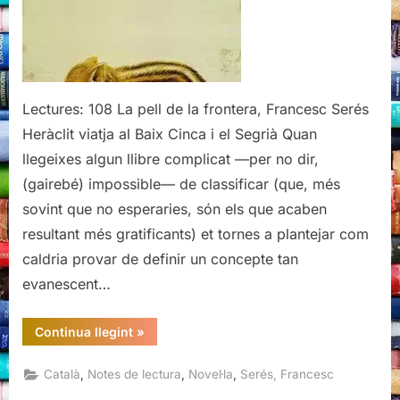
Francesc
Serés
Lectures: 108 La pell de la frontera, Francesc Serés
Heràclit viatja al Baix Cinca i el Segrià Quan
llegeixes algun llibre complicat —per no dir,
(gairebé) impossible— de classificar (que, més
sovint que no esperaries, són els que acaben
resultant més gratificants) et tornes a plantejar com
caldria provar de definir un concepte tan
evanescent…
“La
Continua llegint
»
pell
de
la
,
,
,
Català
Notes de lectura
Novel·la
Serés, Francesc
frontera,
Francesc