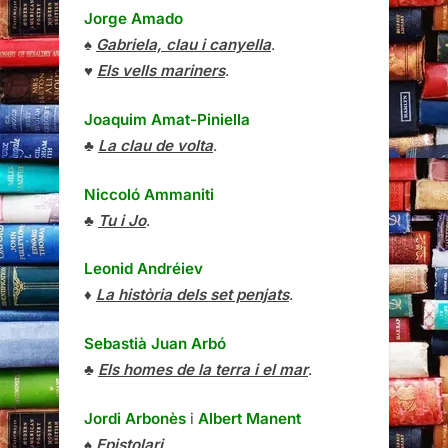
Jorge Amado
♠
Gabriela, clau i canyella
.
♥
Els vells mariners
.
Joaquim Amat-Piniella
♣
La clau de volta
.
Niccoló Ammaniti
♣
Tu i Jo
.
Leonid Andréiev
♦
La història dels set penjats
.
Sebastià Juan Arbó
♣
Els homes de la terra i el mar
.
Jordi Arbonès
i
Albert Manent
♠
Epistolari
.