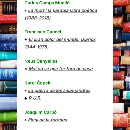
Carles Camps Mundó
♠
La mort i la paraula Obra poètica
(1988-2018)
.
Francisco Candel
♣
El gran dolor del mundo. Diarios
1944-1975
.
Neus Canyelles
♣
Mai no sé què fer fora de casa
.
Karel Čapek
♠
La guerra de les salamandres
.
♣
R.U.R
.
Joaquim Carbó
♠
Elogi de la formiga
.