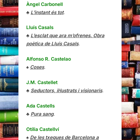
Àngel Carbonell
♣
L’instant és tot
.
Lluís Casals
♣
L’esclat que ara m’ofrenes. Obra
poètica de Lluís Casals
.
Alfonso R. Castelao
♠
Coses
.
J.M. Castellet
♣
Seductors, il·lustrats i visionaris
.
Ada Castells
♣
Pura sang
.
Otília Castellví
♠
De les txeques de Barcelona a