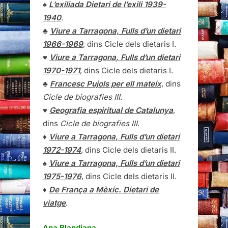
♠
L’exiliada Dietari de l’exili 1939-
1940
.
♣
Viure a Tarragona, Fulls d’un dietari
1966-1969
, dins Cicle dels dietaris I.
♥
Viure a Tarragona, Fulls d’un dietari
1970-1971
, dins Cicle dels dietaris I.
♣
Francesc Pujols per ell mateix
, dins
Cicle de biografies III
.
♥
Geografia espiritual de Catalunya
,
dins
Cicle de biografies III
.
♦
Viure a Tarragona, Fulls d’un dietari
1972-1974
, dins Cicle dels dietaris II.
♠
Viure a Tarragona, Fulls d’un dietari
1975-1976
, dins Cicle dels dietaris II.
♦
De França a Mèxic. Dietari de
viatge
.
Ana Blandiana