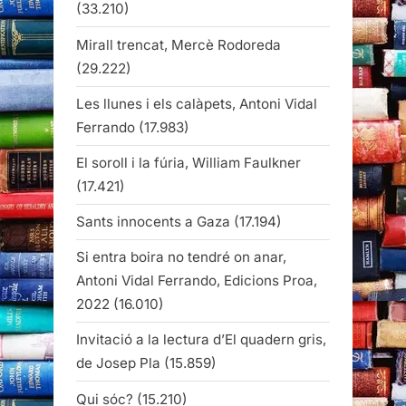
(33.210)
Mirall trencat, Mercè Rodoreda
(29.222)
Les llunes i els calàpets, Antoni Vidal
Ferrando
(17.983)
El soroll i la fúria, William Faulkner
(17.421)
Sants innocents a Gaza
(17.194)
Si entra boira no tendré on anar,
Antoni Vidal Ferrando, Edicions Proa,
2022
(16.010)
Invitació a la lectura d’El quadern gris,
de Josep Pla
(15.859)
Qui sóc?
(15.210)