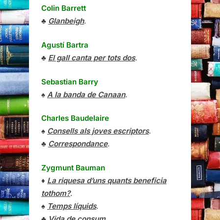
Colin Barrett
♣
Glanbeigh
.
Agustí Bartra
♣
El gall canta per tots dos
.
Sebastian Barry
♠
A la banda de Canaan
.
Charles Baudelaire
♠
Consells als joves escriptors
.
♣
Correspondance
.
Zygmunt Bauman
♦
La riquesa d’uns quants beneficia
tothom?
.
♠
Temps líquids
.
♣
Vida de consum
.