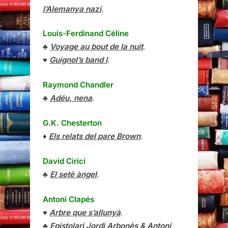
l’Alemanya nazi
.
Louis-Ferdinand Céline
♣
Voyage au bout de la nuit
.
♥
Guignol’s band I
.
Raymond Chandler
♣
Adéu, nena
.
G.K. Chesterton
♦
Els relats del pare Brown
.
David Cirici
♣
El setè àngel
.
Antoni Clapés
♥
Arbre que s’allunyà
.
♣
Epistolari Jordi Arbonès & Antoni