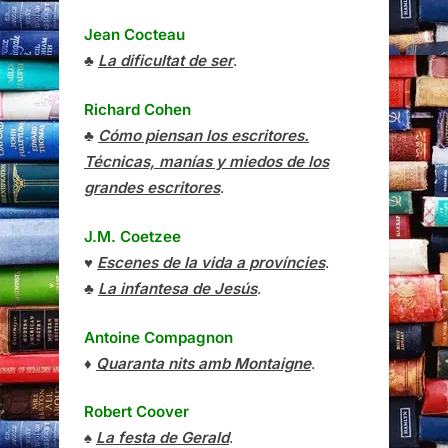
Jean Cocteau
♣
La dificultat de ser
.
Richard Cohen
♣
Cómo piensan los escritores.
Técnicas, manías y miedos de los
grandes escritores
.
J.M. Coetzee
♥
Escenes de la vida a províncies
.
♣
La infantesa de Jesús
.
Antoine Compagnon
♦
Quaranta nits amb Montaigne
.
Robert Coover
♠
La festa de Gerald
.