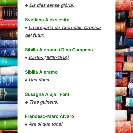
♣
Els dies sense glòria
.
Svetlana Aleksiévitx
♠
La pregària de Txernòbil. Crònica
del futur
.
Sibilla Aleramo
i
Dino Campana
♠
Cartes (1916-1918)
.
Sibilla Aleramo
♠
Una dona
.
Susagna Aluja i Font
♣
Tres guineus
.
Francesc-Marc Álvaro
♠
Ara sí que toca!
.