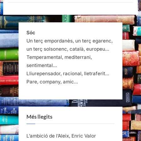
Serés”
Sóc
Un terç empordanès, un terç egarenc,
un terç solsonenc, català, europeu…
Temperamental, mediterrani,
sentimental…
Lliurepensador, racional, lletraferit…
Pare, company, amic…
Més llegits
L’ambició de l’Aleix, Enric Valor