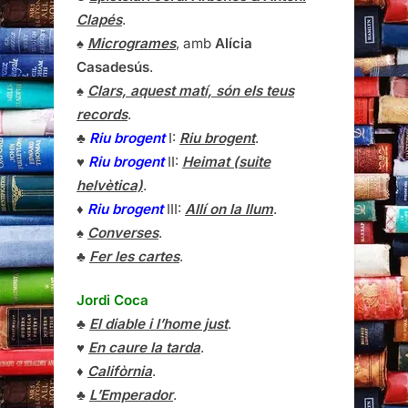
Clapés
.
♠
Microgrames
, amb
Alícia
Casadesús
.
♠
Clars, aquest matí, són els teus
records
.
♣
Riu brogent
I:
Riu brogent
.
♥
Riu brogent
II:
Heimat (suite
helvètica)
.
♦
Riu brogent
III:
Allí on la llum
.
♠
Converses
.
♣
Fer les cartes
.
Jordi Coca
♣
El diable i l’home just
.
♥
En caure la tarda
.
♦
Califòrnia
.
♣
L’Emperador
.