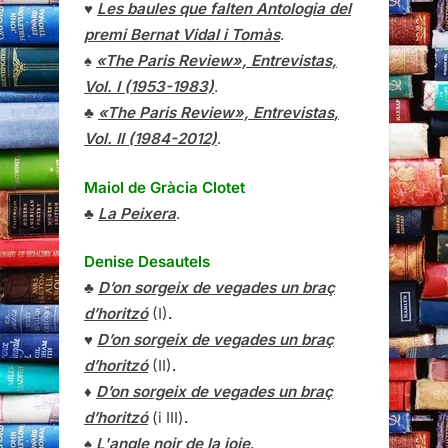
♥
Les baules que falten Antologia del
premi Bernat Vidal i Tomàs
.
♠
«The Paris Review», Entrevistas,
Vol. I (1953-1983)
.
♣
«The Paris Review»,
Entrevistas
,
Vol. II (1984-2012)
.
Maiol de Gràcia Clotet
♣
La Peixera
.
Denise Desautels
♣
D’on sorgeix de vegades un braç
d’horitzó
(I)
.
♥
D’on sorgeix de vegades un braç
d’horitzó
(II)
.
♦
D’on sorgeix de vegades un braç
d’horitzó
(i III)
.
♠
L'angle noir de la joie
.