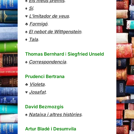
♠
Els meus premis
.
♦
Sí
.
♥
L’imitador de veus
.
♣
Formigó
.
♠
El nebot de Wittgenstein
.
♦
Tala
.
Thomas Bernhard
i
Siegfried Unseld
♠
Correspondencia
.
Prudenci Bertrana
♣
Violeta
.
♥
Josafat
.
David Bezmozgis
♠
Nataixa i altres històries
.
Artur Bladé i Desumvila