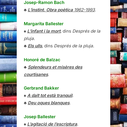
Josep-Ramon Bach
♣
L’instint. Obra poètica
1962-1993
.
Margarita Ballester
♠
L’infant i la mort
, dins
Després de la
pluja
.
♣
Els ulls
, dins
Després de la pluja
.
Honoré de Balzac
♣
Splendeurs et misères des
courtisanes
.
Gerbrand Bakker
♠
A dalt tot està tranquil
.
♣
Deu oques blanques
.
Josep Ballester
♠
L’agitació de l’escriptura
.