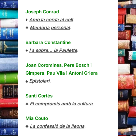
Joseph Conrad
♦
Amb la corda al coll
.
♣
Memòria personal
.
Barbara Constantine
♠
I a sobre… la Paulette
.
Joan Coromines
,
Pere Bosch i
Gimpera
,
Pau Vila
i
Antoni Griera
♠
Epistolari
.
Santi Cortés
♣
El compromís amb la cultura
.
Mia Couto
♣
La confessió de la lleona
.