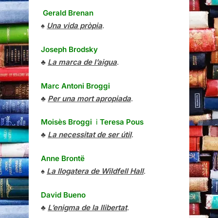
Gerald Brenan
♠
Una vida pròpia
.
Joseph Brodsky
♣
La marca de l’aigua
.
Marc Antoni Broggi
♣
Per una mort apropiada
.
Moisès Broggi
i
Teresa Pous
♣
La necessitat de ser útil
.
Anne Brontë
♠
La llogatera de Wildfell Hall
.
David Bueno
♣
L’enigma de la llibertat
.