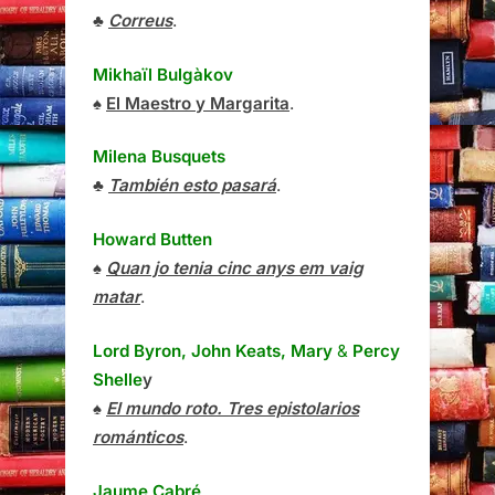
♣
Correus
.
Mikhaïl Bulgàkov
♠
El Maestro y Margarita
.
Milena Busquets
♣
También esto pasará
.
Howard Butten
♠
Quan jo tenia cinc anys em vaig
matar
.
Lord Byron, John Keats, Mary
&
Percy
Shelle
y
♠
El mundo roto. Tres epistolarios
románticos
.
Jaume Cabré