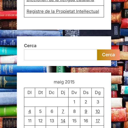
Registre de la Propietat Intel·lectual
Cerca
Cerca
maig 2015
Dl
Dt
Dc
Dj
Dv
Ds
Dg
1
2
3
4
5
6
7
8
9
10
11
12
13
14
15
16
17