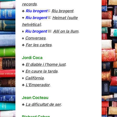
records
.
♣
Riu brogent
I:
Riu brogent
.
♥
Riu brogent
II:
Heimat (suite
helvètica)
.
♦
Riu brogent
III:
Allí on la llum
.
♠
Converses
.
♣
Fer les cartes
.
Jordi Coca
♣
El diable i l’home just
.
♥
En caure la tarda
.
♦
Califòrnia
.
♣
L’Emperador
.
Jean Cocteau
♣
La dificultat de ser
.
Richard Cohen