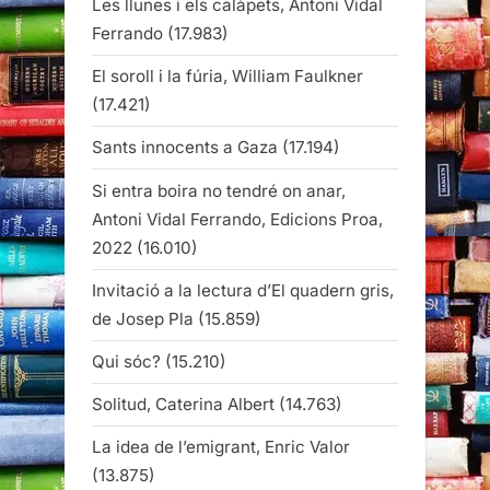
Les llunes i els calàpets, Antoni Vidal
Ferrando
(17.983)
El soroll i la fúria, William Faulkner
(17.421)
Sants innocents a Gaza
(17.194)
Si entra boira no tendré on anar,
Antoni Vidal Ferrando, Edicions Proa,
2022
(16.010)
Invitació a la lectura d’El quadern gris,
de Josep Pla
(15.859)
Qui sóc?
(15.210)
Solitud, Caterina Albert
(14.763)
La idea de l’emigrant, Enric Valor
(13.875)