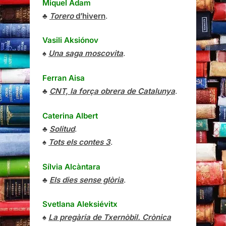
Miquel Adam
♣
Torero
d’hivern
.
Vasili Aksiónov
♠
Una saga moscovita
.
Ferran Aisa
♣
CNT, la força obrera de Catalunya
.
Caterina Albert
♣
Solitud
.
♠
Tots els contes 3
.
Sílvia Alcàntara
♣
Els dies sense glòria
.
Svetlana Aleksiévitx
♠
La pregària de Txernòbil. Crònica