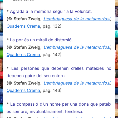
la
metamorfosi,
*
Agrada a la memòria seguir a la voluntat.
Stefan
(©
Stefan Zweig
,
L’embriaguesa de la metamorfosi
,
Zweig
Quaderns Crema
, pàg. 132)
(II)
*
La por és un mirall de distorsió.
(©
Stefan Zweig
,
L’embriaguesa de la metamorfosi
,
Quaderns Crema
, pàg. 142)
*
Les persones que depenen d’elles mateixes no
depenen gaire del seu entorn.
(©
Stefan Zweig
,
L’embriaguesa de la metamorfosi
,
Quaderns Crema
, pàg. 146)
*
La compassió d’un home per una dona que pateix
és sempre, involuntàriament, tendresa.