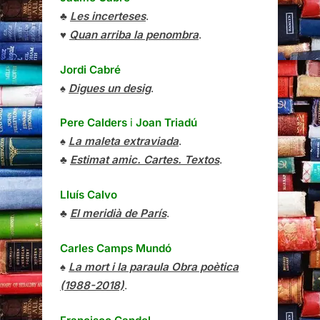
♣
Les incerteses
.
♥
Quan arriba la penombra
.
Jordi Cabré
♠
Digues un desig
.
Pere Calders
i
Joan Triadú
♠
La maleta extraviada
.
♣
Estimat amic. Cartes. Textos
.
Lluís Calvo
♣
El meridià de París
.
Carles Camps Mundó
♠
La mort i la paraula Obra poètica
(1988-2018)
.