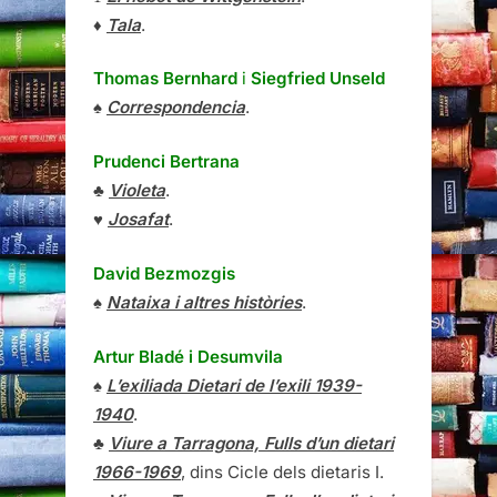
♦
Tala
.
Thomas Bernhard
i
Siegfried Unseld
♠
Correspondencia
.
Prudenci Bertrana
♣
Violeta
.
♥
Josafat
.
David Bezmozgis
♠
Nataixa i altres històries
.
Artur Bladé i Desumvila
♠
L’exiliada Dietari de l’exili 1939-
1940
.
♣
Viure a Tarragona, Fulls d’un dietari
1966-1969
, dins Cicle dels dietaris I.