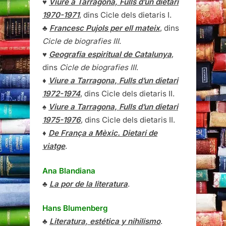
♥
Viure a Tarragona, Fulls d’un dietari
1970-1971
, dins Cicle dels dietaris I.
♣
Francesc Pujols per ell mateix
, dins
Cicle de biografies III
.
♥
Geografia espiritual de Catalunya
,
dins
Cicle de biografies III
.
♦
Viure a Tarragona, Fulls d’un dietari
1972-1974
, dins Cicle dels dietaris II.
♠
Viure a Tarragona, Fulls d’un dietari
1975-1976
, dins Cicle dels dietaris II.
♦
De França a Mèxic. Dietari de
viatge
.
Ana Blandiana
♣
La por de la literatura
.
Hans Blumenberg
♣
Literatura, estética y nihilismo
.