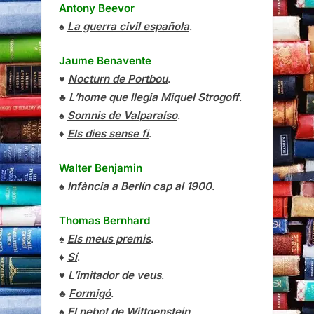
Antony Beevor
♠
La guerra civil española
.
Jaume Benavente
♥
Nocturn de Portbou
.
♣
L’home que llegia Miquel Strogoff
.
♠
Somnis de Valparaíso
.
♦
Els dies sense fi
.
Walter Benjamin
♠
Infància a Berlín cap al 1900
.
Thomas Bernhard
♠
Els meus premis
.
♦
Sí
.
♥
L’imitador de veus
.
♣
Formigó
.
♠
El nebot de Wittgenstein
.