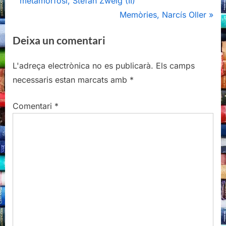
metamorfosi, Stefan Zweig (II)
d'entrades
e
N
Memòries, Narcís Oller
v
e
Deixa un comentari
i
x
o
t
L'adreça electrònica no es publicarà.
Els camps
u
P
necessaris estan marcats amb
*
s
o
P
s
Comentari
*
o
t
s
:
t
: