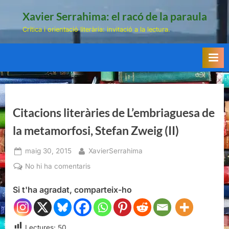
Skip
Xavier Serrahima: el racó de la paraula
to
Crítica i orientació literària: invitació a la lectura.
content
Citacions literàries de L’embriaguesa de
la metamorfosi, Stefan Zweig (II)
Posted
By
maig 30, 2015
XavierSerrahima
on
a
No hi ha comentaris
Citacions
Si t'ha agradat, comparteix-ho
literàries
de
L’embriaguesa
de
Lectures:
50