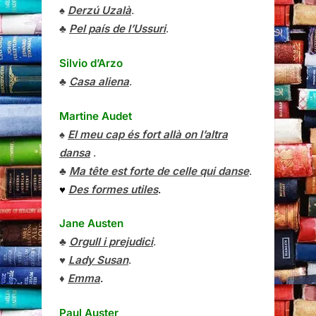
♠
Derzú Uzalà
.
♣
Pel país de l’Ussuri
.
Silvio d’Arzo
♣
Casa aliena
.
Martine Audet
♠
El meu cap és fort allà on l’altra
dansa
.
♣
Ma tête est forte de celle qui danse
.
♥
Des formes utiles
.
Jane Austen
♣
Orgull i prejudici
.
♥
Lady Susan
.
♦
Emma
.
Paul Auster