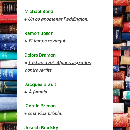
Michael Bond
♠
Un ós anomenat Paddington
.
Ramon Bosch
♣
El temps revingut
.
Dolors Bramon
♣
L’islam avui. Alguns aspectes
controvertits
.
Jacques Brault
♣
À jamais
.
Gerald Brenan
♠
Una vida pròpia
.
Joseph Brodsky