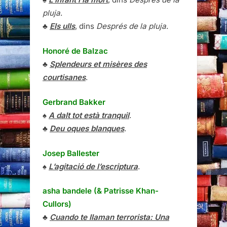
pluja
.
♣
Els ulls
, dins
Després de la pluja
.
Honoré de Balzac
♣
Splendeurs et misères des
courtisanes
.
Gerbrand Bakker
♠
A dalt tot està tranquil
.
♣
Deu oques blanques
.
Josep Ballester
♠
L’agitació de l’escriptura
.
asha bandele (& Patrisse Khan-
Cullors)
♣
Cuando te llaman terrorista: Una