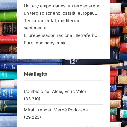
Un terç empordanès, un terç egarenc,
un terç solsonenc, català, europeu…
Temperamental, mediterrani,
sentimental…
Lliurepensador, racional, lletraferit…
Pare, company, amic…
Més llegits
L’ambició de l’Aleix, Enric Valor
(33.210)
Mirall trencat, Mercè Rodoreda
(29.223)