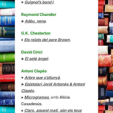
♥
Guignol’s band I
.
Raymond Chandler
♣
Adéu, nena
.
G.K. Chesterton
♦
Els relats del pare Brown
.
David Cirici
♣
El setè àngel
.
Antoni Clapés
♥
Arbre que s’allunyà
.
♣
Epistolari Jordi Arbonès & Antoni
Clapés
.
♠
Microgrames
, amb
Alícia
Casadesús
.
♠
Clars, aquest matí, són els teus