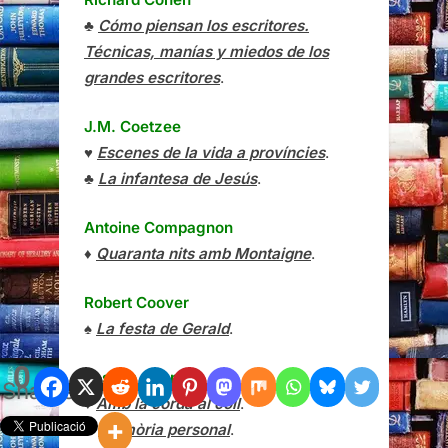
♣
Cómo piensan los escritores.
Técnicas, manías y miedos de los
grandes escritores
.
J.M. Coetzee
♥
Escenes de la vida a províncies
.
♣
La infantesa de Jesús
.
Antoine Compagnon
♦
Quaranta nits amb Montaigne
.
Robert Coover
♠
La festa de Gerald
.
0
Joseph Conrad
Shares
♦
Amb la corda al coll
.
♣
Memòria personal
.