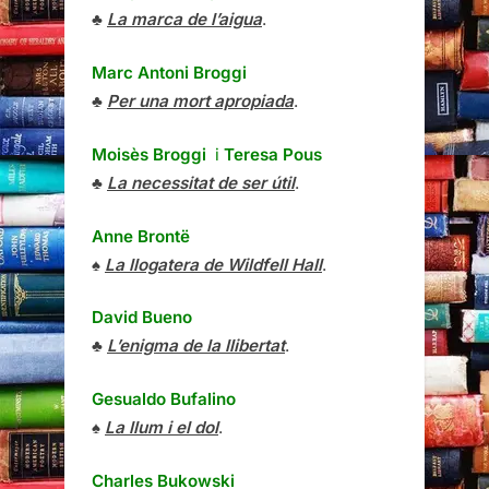
♣
La marca de l’aigua
.
Marc Antoni Broggi
♣
Per una mort apropiada
.
Moisès Broggi
i
Teresa Pous
♣
La necessitat de ser útil
.
Anne Brontë
♠
La llogatera de Wildfell Hall
.
David Bueno
♣
L’enigma de la llibertat
.
Gesualdo Bufalino
♠
La llum i el dol
.
Charles Bukowski