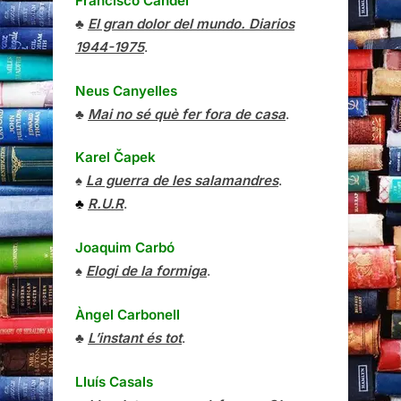
Francisco Candel
♣
El gran dolor del mundo. Diarios
1944-1975
.
Neus Canyelles
♣
Mai no sé què fer fora de casa
.
Karel Čapek
♠
La guerra de les salamandres
.
♣
R.U.R
.
Joaquim Carbó
♠
Elogi de la formiga
.
Àngel Carbonell
♣
L’instant és tot
.
Lluís Casals