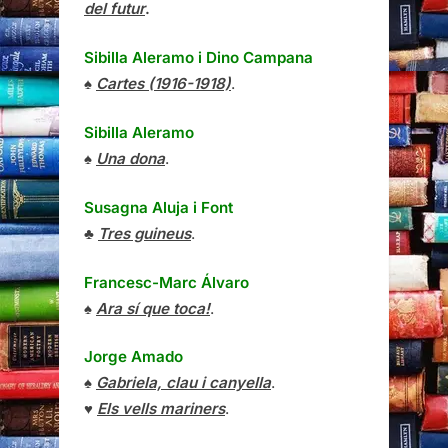
del futur
.
Sibilla Aleramo
i
Dino Campana
♠
Cartes (1916-1918)
.
Sibilla Aleramo
♠
Una dona
.
Susagna Aluja i Font
♣
Tres guineus
.
Francesc-Marc Álvaro
♠
Ara sí que toca!
.
Jorge Amado
♠
Gabriela, clau i canyella
.
♥
Els vells mariners
.