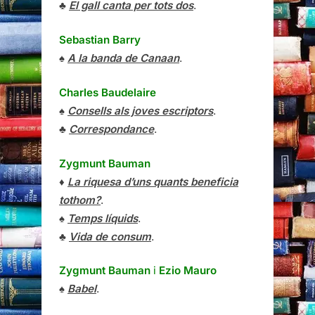
♣
El gall canta per tots dos
.
Sebastian Barry
♠
A la banda de Canaan
.
Charles Baudelaire
♠
Consells als joves escriptors
.
♣
Correspondance
.
Zygmunt Bauman
♦
La riquesa d’uns quants beneficia
tothom?
.
♠
Temps líquids
.
♣
Vida de consum
.
Zygmunt Bauman
i
Ezio Mauro
♠
Babel
.