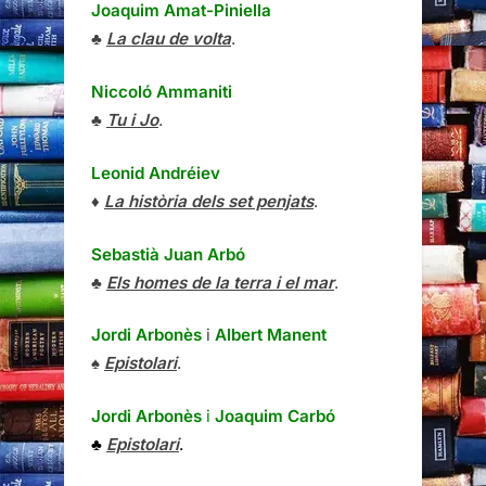
Joaquim Amat-Piniella
♣
La clau de volta
.
Niccoló Ammaniti
♣
Tu i Jo
.
Leonid Andréiev
♦
La història dels set penjats
.
Sebastià Juan Arbó
♣
Els homes de la terra i el mar
.
Jordi Arbonès
i
Albert Manent
♠
Epistolari
.
Jordi Arbonès
i
Joaquim Carbó
♣
Epistolari
.