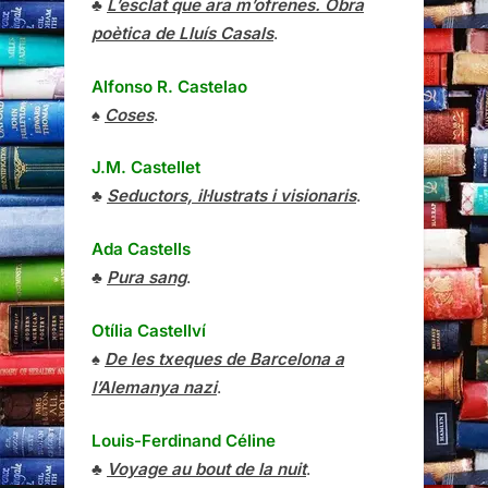
♣
L’esclat que ara m’ofrenes. Obra
poètica de Lluís Casals
.
Alfonso R. Castelao
♠
Coses
.
J.M. Castellet
♣
Seductors, il·lustrats i visionaris
.
Ada Castells
♣
Pura sang
.
Otília Castellví
♠
De les txeques de Barcelona a
l’Alemanya nazi
.
Louis-Ferdinand Céline
♣
Voyage au bout de la nuit
.