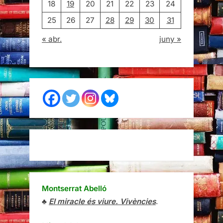
18
19
20
21
22
23
24
25
26
27
28
29
30
31
« abr.
juny »
Montserrat Abelló
♣
El miracle és viure. Vivències
.