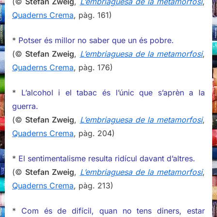
(©
Stefan Zweig
,
L’embriaguesa de la metamorfosi
,
Quaderns Crema
, pàg. 161)
*
Potser és millor no saber que un és pobre.
(©
Stefan Zweig
,
L’embriaguesa de la metamorfosi
,
Quaderns Crema
, pàg. 176)
*
L’alcohol i el tabac és l’únic que s’aprèn a la
guerra.
(©
Stefan Zweig
,
L’embriaguesa de la metamorfosi
,
Quaderns Crema
, pàg. 204)
*
El sentimentalisme resulta ridícul davant d’altres.
(©
Stefan Zweig
,
L’embriaguesa de la metamorfosi
,
Quaderns Crema
, pàg. 213)
*
Com és de difícil, quan no tens diners, estar