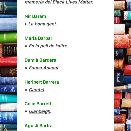
memoria del Black Lives Matter
.
Nir Baram
♦
La bona gent
.
Maria Barbal
♣
En la pell de l’altre
.
Damià Bardera
♣
Fauna Animal
.
Heribert Barrera
♣
Cambó
.
Colin Barrett
♣
Glanbeigh
.
Agustí Bartra