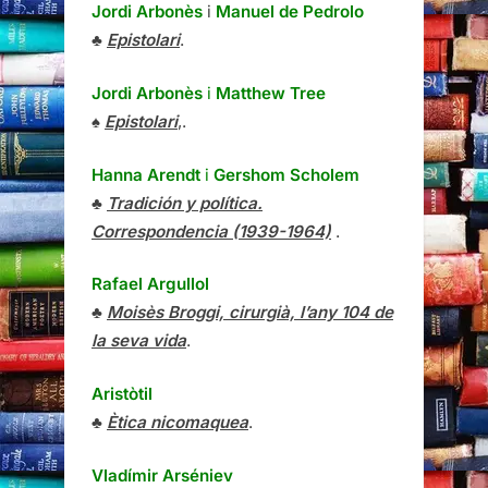
Jordi Arbonès
i
Manuel de Pedrolo
♣
Epistolari
.
Jordi Arbonès
i
Matthew Tree
♠
Epistolari
,.
Hanna Arendt
i
Gershom Scholem
♣
Tradición y política.
Correspondencia (1939-1964)
.
Rafael Argullol
♣
Moisès Broggi, cirurgià, l’any 104 de
la seva vida
.
Aristòtil
♣
Ètica nicomaquea
.
Vladímir Arséniev