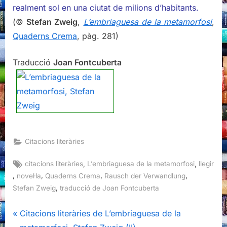
realment sol en una ciutat de milions d’habitants.
(©
Stefan Zweig
,
L’embriaguesa de la metamorfosi
,
Quaderns Crema
, pàg. 281)
Traducció
Joan Fontcuberta
Citacions literàries
Tags:
,
,
citacions literàries
L’embriaguesa de la metamorfosi
llegir
,
,
,
,
novel·la
Quaderns Crema
Rausch der Verwandlung
,
Stefan Zweig
traducció de Joan Fontcuberta
Navegació
P
Citacions literàries de L’embriaguesa de la
r