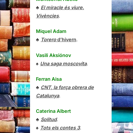
♣
El miracle és viure.
Vivències
.
Miquel Adam
♣
Torero
d’hivern
.
Vasili Aksiónov
♠
Una saga moscovita
.
Ferran Aisa
♣
CNT, la força obrera de
Catalunya
.
Caterina Albert
♣
Solitud
.
♠
Tots els contes 3
.