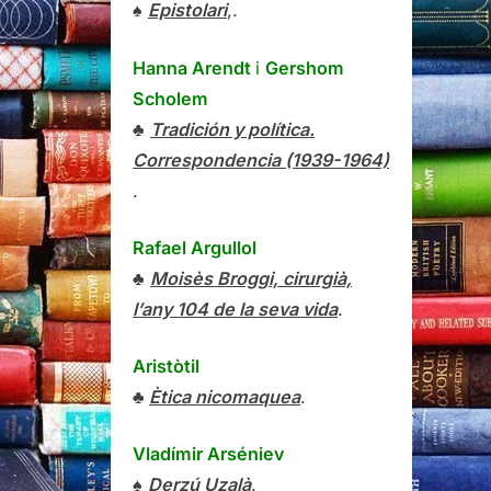
♠
Epistolari
,.
Hanna Arendt
i
Gershom
Scholem
♣
Tradición y política.
Correspondencia (1939-1964)
.
Rafael Argullol
♣
Moisès Broggi, cirurgià,
l’any 104 de la seva vida
.
Aristòtil
♣
Ètica nicomaquea
.
Vladímir Arséniev
♠
Derzú Uzalà
.