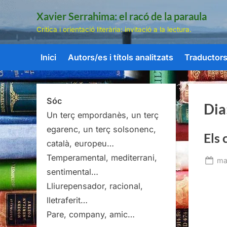
Skip
Xavier Serrahima: el racó de la paraula
to
Crítica i orientació literària: invitació a la lectura.
content
Inici
Autors/es i títols analitzats
Traductors/
Sóc
Dia
Un terç empordanès, un terç
egarenc, un terç solsonenc,
Els 
català, europeu…
Temperamental, mediterrani,
Po
ma
sentimental…
on
Lliurepensador, racional,
lletraferit…
Pare, company, amic…