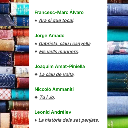
Francesc-Marc Álvaro
♠
Ara sí que toca!
.
Jorge Amado
♠
Gabriela, clau i canyella
.
♥
Els vells mariners
.
Joaquim Amat-Piniella
♣
La clau de volta
.
Niccoló Ammaniti
♣
Tu i Jo
.
Leonid Andréiev
♦
La història dels set penjats
.