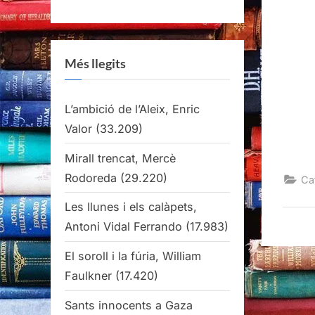
Més llegits
L’ambició de l’Aleix, Enric
Valor
(33.209)
Mirall trencat, Mercè
Rodoreda
(29.220)
Ca
Les llunes i els calàpets,
Antoni Vidal Ferrando
(17.983)
El soroll i la fúria, William
Faulkner
(17.420)
Sants innocents a Gaza