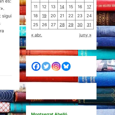
an és:
11
12
13
14
15
16
17
?».
18
19
20
21
22
23
24
 sigui
s
25
26
27
28
29
30
31
ra
« abr.
juny »
Montserrat Abelló