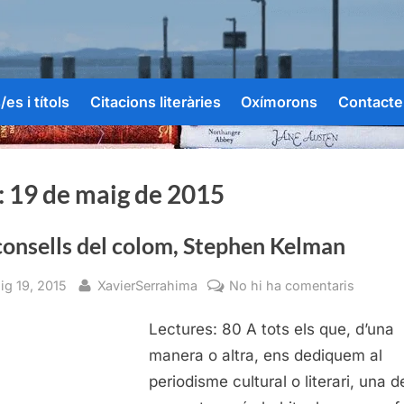
es i títols
Citacions literàries
Oxímorons
Contacte
:
19 de maig de 2015
consells del colom, Stephen Kelman
sted
By
a
ig 19, 2015
XavierSerrahima
No hi ha comentaris
Els
Lectures: 80 A tots els que, d’una
consell
del
manera o altra, ens dediquem al
colom,
periodisme cultural o literari, una d
Stephe