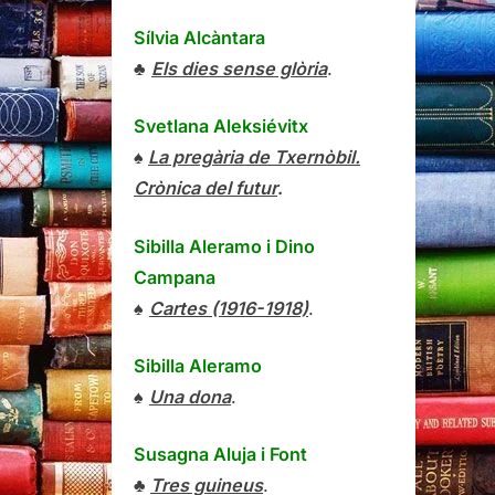
Sílvia Alcàntara
♣
Els dies sense glòria
.
Svetlana Aleksiévitx
♠
La pregària de Txernòbil.
Crònica del futur
.
Sibilla Aleramo
i
Dino
Campana
♠
Cartes (1916-1918)
.
Sibilla Aleramo
♠
Una dona
.
Susagna Aluja i Font
♣
Tres guineus
.