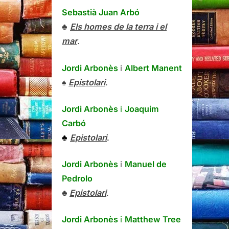
Sebastià Juan Arbó
♣
Els homes de la terra i el
mar
.
Jordi Arbonès
i
Albert Manent
♠
Epistolari
.
Jordi Arbonès
i
Joaquim
Carbó
♣
Epistolari
.
Jordi Arbonès
i
Manuel de
Pedrolo
♣
Epistolari
.
Jordi Arbonès
i
Matthew Tree