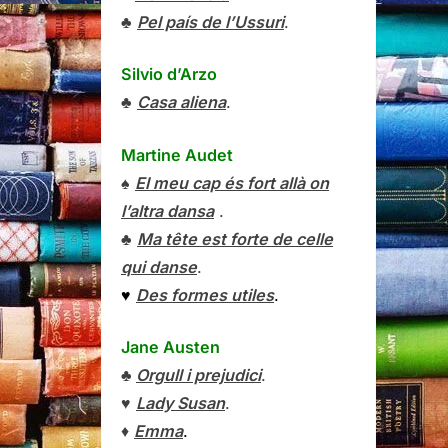
♣
Pel país de l’Ussuri
.
Silvio d’Arzo
♣
Casa aliena
.
Martine Audet
♠
El meu cap és fort allà on
l’altra dansa
.
♣
Ma tête est forte de celle
qui danse
.
♥
Des formes utiles
.
Jane Austen
♣
Orgull i prejudici
.
♥
Lady Susan
.
♦
Emma
.