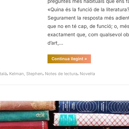
preguntes més habituals que ens f
Kelman
«Quina és la funció de la literatura
Segurament la resposta més adient
que no en té cap, de funció; o, mé
exactament que, com qualsevol ob
d’art,…
“Els
Continua llegint
»
consells
del
colom,
,
,
,
talà
Kelman, Stephen
Notes de lectura
Novel·la
Stephen
Kelman”