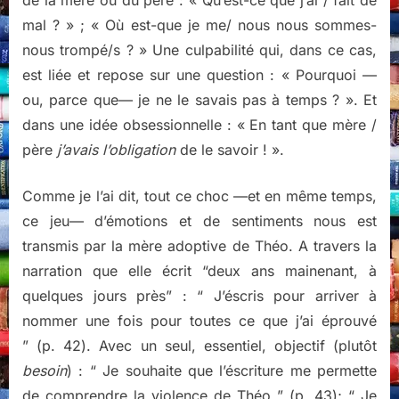
de la mère ou du père : « Qu’est-ce que j’ai / fait de
mal ? » ; « Où est-que je me/ nous nous sommes-
nous trompé/s ? » Une culpabilité qui, dans ce cas,
est liée et repose sur une question : « Pourquoi —
ou, parce que— je ne le savais pas à temps ? ». Et
dans une idée obsessionnelle : « En tant que mère /
père
j’avais l’obligation
de le savoir ! ».
Comme je l’ai dit, tout ce choc —et en même temps,
ce jeu— d’émotions et de sentiments nous est
transmis par la mère adoptive de Théo. A travers la
narration que elle écrit “deux ans mainenant, à
quelques jours près” : “ J’éscris pour arriver à
nommer une fois pour toutes ce que j’ai éprouvé
” (p. 42). Avec un seul, essentiel, objectif (plutôt
besoin
) : “ Je souhaite que l’éscriture me permette
de comprendre la violence de Théo ” (p. 43); “ Je