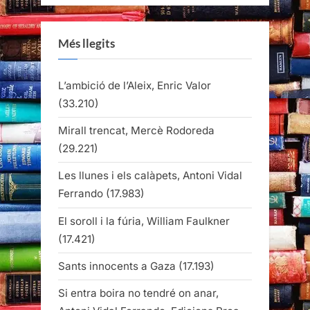
Més llegits
L’ambició de l’Aleix, Enric Valor
(33.210)
Mirall trencat, Mercè Rodoreda
(29.221)
Les llunes i els calàpets, Antoni Vidal
Ferrando
(17.983)
El soroll i la fúria, William Faulkner
(17.421)
Sants innocents a Gaza
(17.193)
Si entra boira no tendré on anar,