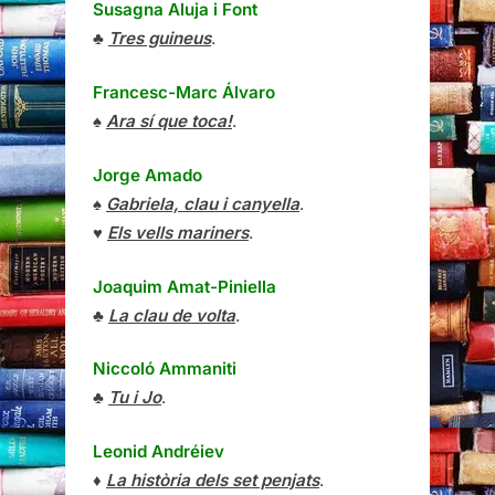
Susagna Aluja i Font
♣
Tres guineus
.
Francesc-Marc Álvaro
♠
Ara sí que toca!
.
Jorge Amado
♠
Gabriela, clau i canyella
.
♥
Els vells mariners
.
Joaquim Amat-Piniella
♣
La clau de volta
.
Niccoló Ammaniti
♣
Tu i Jo
.
Leonid Andréiev
♦
La història dels set penjats
.