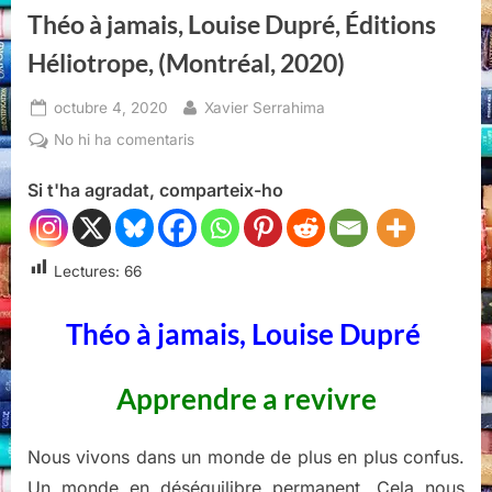
Théo à jamais, Louise Dupré, Éditions
Héliotrope, (Montréal, 2020)
Posted
By
octubre 4, 2020
Xavier Serrahima
on
a
No hi ha comentaris
Théo
Si t'ha agradat, comparteix-ho
à
jamais,
Louise
Dupré,
Lectures:
66
Éditions
Héliotrope,
Théo à jamais, Louise Dupré
(Montréal,
2020)
Apprendre a revivre
Nous vivons dans un monde de plus en plus confus.
Un monde en déséquilibre permanent. Cela nous