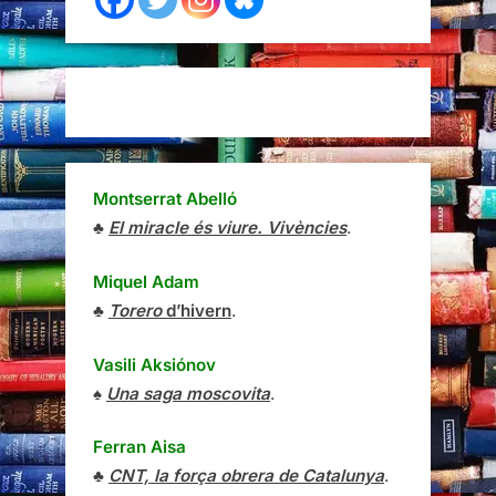
Montserrat Abelló
♣
El miracle és viure. Vivències
.
Miquel Adam
♣
Torero
d’hivern
.
Vasili Aksiónov
♠
Una saga moscovita
.
Ferran Aisa
♣
CNT, la força obrera de Catalunya
.