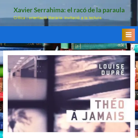
Skip
Xavier Serrahima: el racó de la paraula
to
Crítica i orientació literària: invitació a la lectura.
content