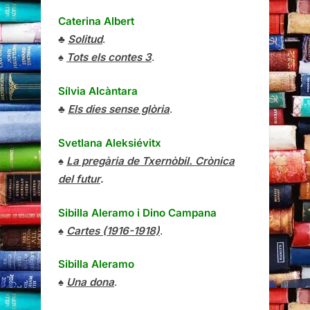
Caterina Albert
♣
Solitud
.
♠
Tots els contes 3
.
Sílvia Alcàntara
♣
Els dies sense glòria
.
Svetlana Aleksiévitx
♠
La pregària de Txernòbil. Crònica
del futur
.
Sibilla Aleramo
i
Dino Campana
♠
Cartes (1916-1918)
.
Sibilla Aleramo
♠
Una dona
.