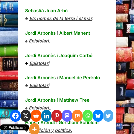
Sebastià Juan Arbó
♣
Els homes de la terra i el mar
.
Jordi Arbonès
i
Albert Manent
♠
Epistolari
.
Jordi Arbonès
i
Joaquim Carbó
♣
Epistolari
.
Jordi Arbonès
i
Manuel de Pedrolo
♣
Epistolari
.
Jordi Arbonès
i
Matthew Tree
♠
Epistolari
,.
0
Shares
Hanna Arendt
i
Gershom Scholem
♣
Tradición y política.