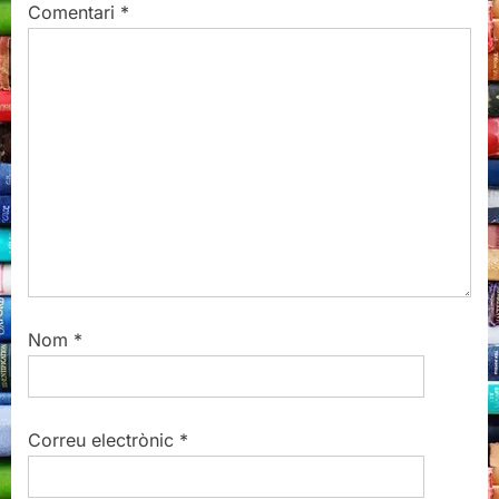
Comentari
*
:
o
s
t
:
Nom
*
Correu electrònic
*