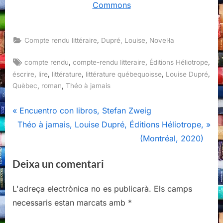
Commons
,
,
Compte rendu littéraire
Dupré, Louise
Novel·la
Tags:
,
,
,
compte rendu
compte-rendu litteraire
Éditions Héliotrope
,
,
,
,
,
éscrire
lire
littérature
littérature québequoisse
Louise Dupré
,
,
Quèbec
roman
Théo à jamais
Navegació
P
Encuentro con libros, Stefan Zweig
N
r
Théo à jamais, Louise Dupré, Éditions Héliotrope,
d'entrades
e
e
(Montréal, 2020)
x
v
Deixa un comentari
t
i
P
o
L'adreça electrònica no es publicarà.
Els camps
o
u
necessaris estan marcats amb
*
s
s
t
P