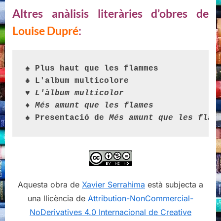
Altres anàlisis literàries d’obres de
Louise Dupré
:
♠ 
Plus haut que les flammes
♣ 
L'album multicolore
♥ 
L'àlbum multicolor
♦ 
Més amunt que les flames
♠ 
Presentació de
Més amunt que les flam
Aquesta obra de
Xavier Serrahima
està subjecta a
una llicència de
Attribution-NonCommercial-
NoDerivatives 4.0 Internacional de Creative