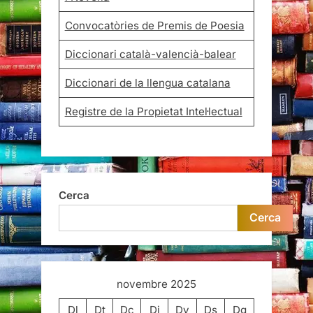
Convocatòries de Premis de Poesia
Diccionari català-valencià-balear
Diccionari de la llengua catalana
Registre de la Propietat Intel·lectual
Cerca
Cerca
novembre 2025
Dl
Dt
Dc
Dj
Dv
Ds
Dg