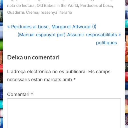
,
,
,
nota de lectura
Old Babes in the World
Perdudes al bosc
,
Quaderns Crema
ressenya literària
Navegació
P
Perdudes al bosc, Margaret Attwood (I)
r
N
(Manual espanyol per) Assumir resposabilitats
d'entrades
e
e
polítiques
v
x
Deixa un comentari
i
t
o
P
L'adreça electrònica no es publicarà.
Els camps
u
o
necessaris estan marcats amb
*
s
s
P
t
Comentari
*
o
:
s
t
: