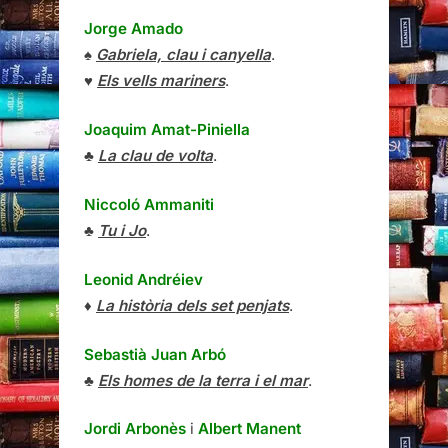
Jorge Amado
♠
Gabriela, clau i canyella
.
♥
Els vells mariners
.
Joaquim Amat-Piniella
♣
La clau de volta
.
Niccoló Ammaniti
♣
Tu i Jo
.
Leonid Andréiev
♦
La història dels set penjats
.
Sebastià Juan Arbó
♣
Els homes de la terra i el mar
.
Jordi Arbonès
i
Albert Manent