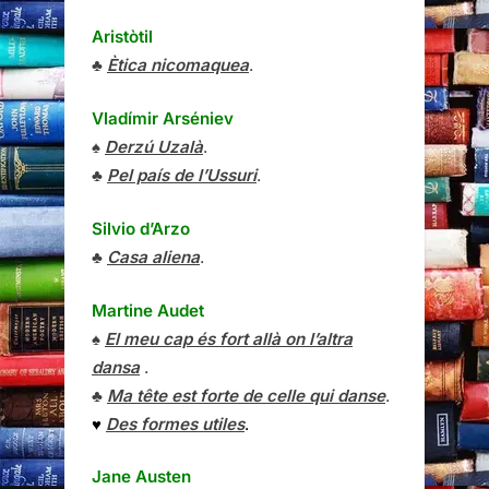
Aristòtil
♣
Ètica nicomaquea
.
Vladímir Arséniev
♠
Derzú Uzalà
.
♣
Pel país de l’Ussuri
.
Silvio d’Arzo
♣
Casa aliena
.
Martine Audet
♠
El meu cap és fort allà on l’altra
dansa
.
♣
Ma tête est forte de celle qui danse
.
♥
Des formes utiles
.
Jane Austen