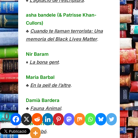
♠
L’agitació de l’escriptura
.
asha bandele (& Patrisse Khan-
Cullors)
♣
Cuando te llaman terrorista: Una
memoria del Black Lives Matter
.
Nir Baram
♦
La bona gent
.
Maria Barbal
♣
En la pell de l’altre
.
Damià Bardera
♣
Fauna Animal
.
0
Shares
Heribert Barrera
♣
Cambó
.