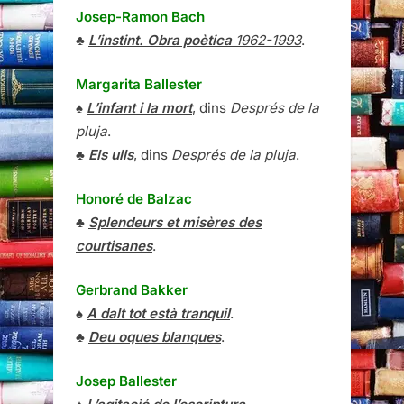
Josep-Ramon Bach
♣
L’instint. Obra poètica
1962-1993
.
Margarita Ballester
♠
L’infant i la mort
, dins
Després de la
pluja
.
♣
Els ulls
, dins
Després de la pluja
.
Honoré de Balzac
♣
Splendeurs et misères des
courtisanes
.
Gerbrand Bakker
♠
A dalt tot està tranquil
.
♣
Deu oques blanques
.
Josep Ballester