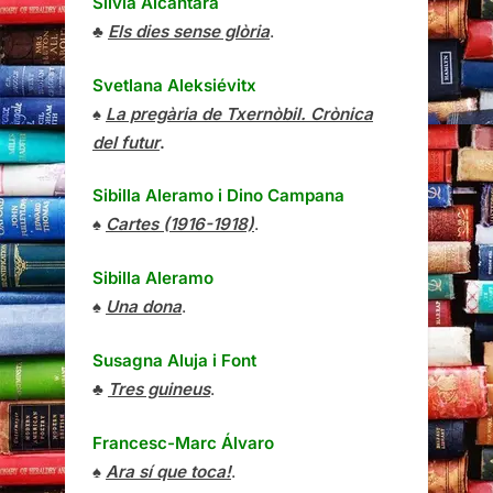
Sílvia Alcàntara
♣
Els dies sense glòria
.
Svetlana Aleksiévitx
♠
La pregària de Txernòbil. Crònica
del futur
.
Sibilla Aleramo
i
Dino Campana
♠
Cartes (1916-1918)
.
Sibilla Aleramo
♠
Una dona
.
Susagna Aluja i Font
♣
Tres guineus
.
Francesc-Marc Álvaro
♠
Ara sí que toca!
.