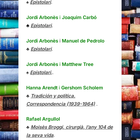
♠
Epistolari
.
Jordi Arbonès
i
Joaquim Carbó
♣
Epistolari
.
Jordi Arbonès
i
Manuel de Pedrolo
♣
Epistolari
.
Jordi Arbonès
i
Matthew Tree
♠
Epistolari
,.
Hanna Arendt
i
Gershom Scholem
♣
Tradición y política.
Correspondencia (1939-1964)
.
Rafael Argullol
♣
Moisès Broggi, cirurgià, l’any 104 de
la seva vida
.