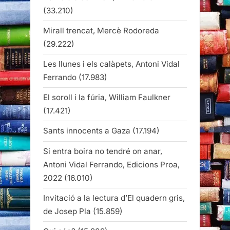
(33.210)
Mirall trencat, Mercè Rodoreda
(29.222)
Les llunes i els calàpets, Antoni Vidal
Ferrando
(17.983)
El soroll i la fúria, William Faulkner
(17.421)
Sants innocents a Gaza
(17.194)
Si entra boira no tendré on anar,
Antoni Vidal Ferrando, Edicions Proa,
2022
(16.010)
Invitació a la lectura d’El quadern gris,
de Josep Pla
(15.859)