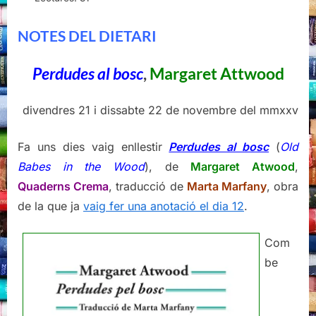
(II)
NOTES DEL DIETARI
Perdudes al bosc
,
Margaret Attwood
divendres 21 i dissabte 22 de novembre del mmxxv
Fa uns dies vaig enllestir
Perdudes al bosc
(
Old
Babes in the Wood
), de
Margaret Atwood
,
Quaderns Crema
, traducció de
Marta Marfany
, obra
de la que ja
vaig fer una anotació el dia 12
.
Com
be