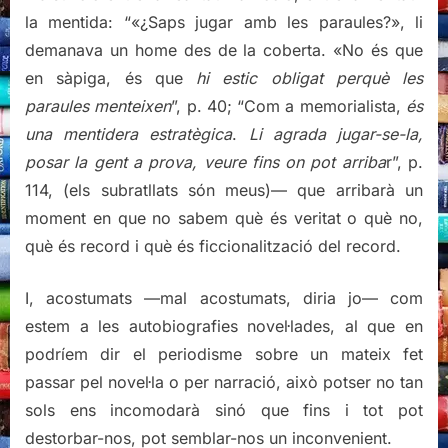
la mentida: “«¿Saps jugar amb les paraules?», li
demanava un home des de la coberta. «No és que
en sàpiga, és que
hi estic obligat perquè les
paraules menteixen
”, p. 40; “Com a memorialista,
és
una mentidera estratègica
.
Li agrada jugar-se-la,
posar la gent a prova, veure fins on pot arriba
r”, p.
114, (els subratllats són meus)— que arribarà un
moment en que no sabem què és veritat o què no,
què és record i què és ficcionalització del record.
I, acostumats —mal acostumats, diria jo— com
estem a les autobiografies novel·lades, al que en
podríem dir el periodisme sobre un mateix fet
passar pel novel·la o per narració, això potser no tan
sols ens incomodarà sinó que fins i tot pot
destorbar-nos, pot semblar-nos un inconvenient.