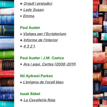
♣
Orgull i prejudici
.
♥
Lady Susan
.
♦
Emma
.
Paul Auster
♠
Viatges per l’Scriptorium
.
♣
Informe de l’interior
.
♥
4 3 2 1
.
Paul Auster
i
J.M. Coetze
♥
Ara i aquí. Cartes (2008-2011)
.
Nii Ayikwei Parkes
♠
L’enigma de l’ocell blau
.
Isaak Bàbel
♣
La Cavalleria Roja
.