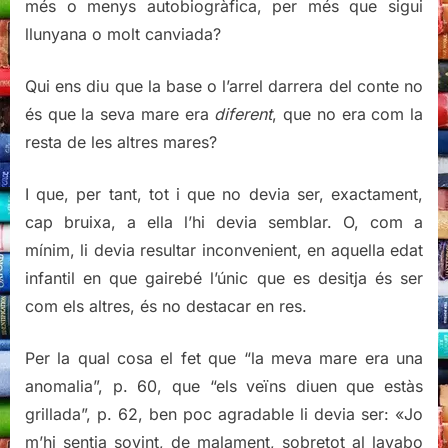
més o menys autobiogràfica, per més que sigui
llunyana o molt canviada?
Qui ens diu que la base o l’arrel darrera del conte no
és que la seva mare era
diferent
, que no era com la
resta de les altres mares?
I que, per tant, tot i que no devia ser, exactament,
cap bruixa, a ella l’hi devia semblar. O, com a
mínim, li devia resultar inconvenient, en aquella edat
infantil en que gairebé l’únic que es desitja és ser
com els altres, és no destacar en res.
Per la qual cosa el fet que “la meva mare era una
anomalia”, p. 60, que “els veïns diuen que estàs
grillada”, p. 62, ben poc agradable li devia ser: «Jo
m’hi sentia sovint, de malament, sobretot al lavabo