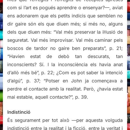
com si l’art es pogués aprendre o ensenyar?—, aviat
ens adonarem que els petits indicis que semblen no
dir gaire són els que diuen més; si més no, alguns
dels que diuen més: “Val més preservar la il·lusió de
seguretat. Val més improvisar. Val més caminar pels
boscos de tardor no gaire ben preparats”, p. 21;
“Havien estat de debò tan descurats, tan
inconscients? Sí. I la inconsciència els havia anat
d’allò més bé”, p. 22; ¿Com es pot saber la intenció
d’algú”, p. 37; “Potser en John ja començava a
perdre el contacte amb la realitat. Però, ¿havia estat
mai estable, aquell contacte?”, p. 39.
Indistinció
És segurament per tot això —per aquesta volguda
indistinció entre la realitat i la ficció, entre la veritat i