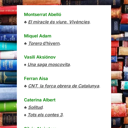
Montserrat Abelló
♣
El miracle és viure. Vivències
.
Miquel Adam
♣
Torero
d’hivern
.
Vasili Aksiónov
♠
Una saga moscovita
.
Ferran Aisa
♣
CNT, la força obrera de Catalunya
.
Caterina Albert
♣
Solitud
.
♠
Tots els contes 3
.