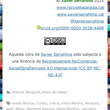
©
Xavier Serrahima
2025
www.racodelaparaula.cat
www.xavierserrahima.cat
@Xavierserrahima
orcid.org/0000-0003-3528-4499
Aquesta obra de
Xavier Serrahima
està subjecta a
una llicència de
Reconeixement-NoComercial-
SenseObraDerivada 4.0 Internacional (CC BY-NC-
ND 4.0)
,
Atwood, Margaret
Notes del dietari
Tags:
,
,
,
,
,
anàlisi literària
Contes
crítica
crítica literària
literatura
,
,
,
,
,
llegir
llibres
Margaret Attwood
Marta Marfany
narrativa