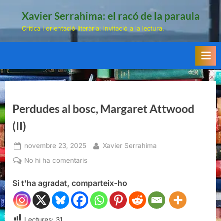
Skip
Xavier Serrahima: el racó de la paraula
to
Crítica i orientació literària: invitació a la lectura.
content
Perdudes al bosc, Margaret Attwood
(II)
Posted
By
novembre 23, 2025
Xavier Serrahima
on
a
No hi ha comentaris
Perdudes
Si t'ha agradat, comparteix-ho
al
bosc,
Margaret
Attwood
Lectures:
31