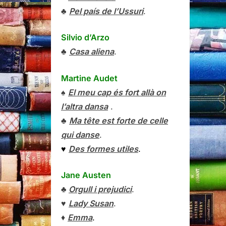
♣
Pel país de l’Ussuri
.
Silvio d’Arzo
♣
Casa aliena
.
Martine Audet
♠
El meu cap és fort allà on
l’altra dansa
.
♣
Ma tête est forte de celle
qui danse
.
♥
Des formes utiles
.
Jane Austen
♣
Orgull i prejudici
.
♥
Lady Susan
.
♦
Emma
.