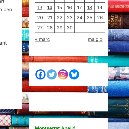
art
13
14
15
16
17
18
19
ón ben
20
21
22
23
24
25
26
27
28
29
30
« març
maig »
tant
Montserrat Abelló