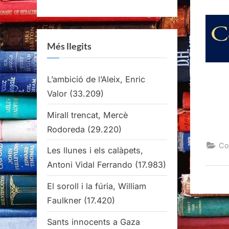
Més llegits
L’ambició de l’Aleix, Enric
Valor
(33.209)
Mirall trencat, Mercè
Rodoreda
(29.220)
Co
Les llunes i els calàpets,
Antoni Vidal Ferrando
(17.983)
El soroll i la fúria, William
Faulkner
(17.420)
Sants innocents a Gaza