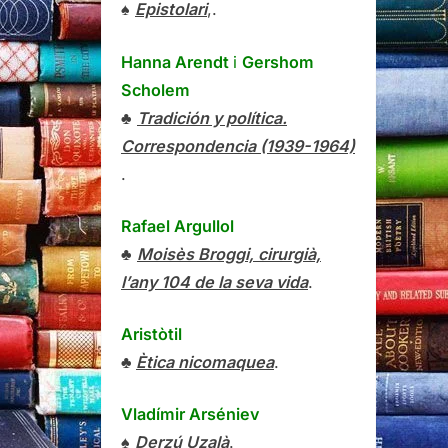
♠
Epistolari
,.
Hanna Arendt
i
Gershom
Scholem
♣
Tradición y política.
Correspondencia (1939-1964)
.
Rafael Argullol
♣
Moisès Broggi, cirurgià,
l’any 104 de la seva vida
.
Aristòtil
♣
Ètica nicomaquea
.
Vladímir Arséniev
♠
Derzú Uzalà
.