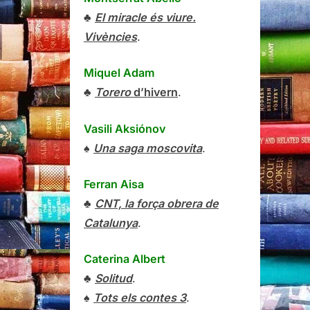
♣
El miracle és viure.
Vivències
.
Miquel Adam
♣
Torero
d’hivern
.
Vasili Aksiónov
♠
Una saga moscovita
.
Ferran Aisa
♣
CNT, la força obrera de
Catalunya
.
Caterina Albert
♣
Solitud
.
♠
Tots els contes 3
.