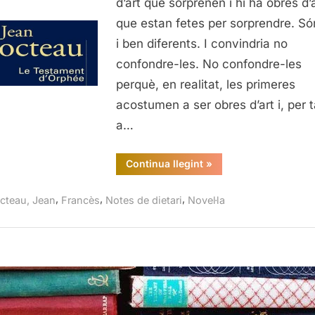
d’art que sorprenen i hi ha obres d’
que estan fetes per sorprendre. S
i ben diferents. I convindria no
confondre-les. No confondre-les
perquè, en realitat, les primeres
acostumen a ser obres d’art i, per 
a…
“Le
Continua llegint
»
testament
d’Orphée,
Jean
,
,
,
cteau, Jean
Francès
Notes de dietari
Novel·la
Cocteau”