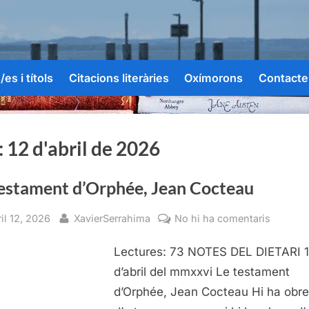
es i títols
Citacions literàries
Oxímorons
Contacte
:
12 d'abril de 2026
testament d’Orphée, Jean Cocteau
sted
By
a
il 12, 2026
XavierSerrahima
No hi ha comentaris
Le
Lectures: 73 NOTES DEL DIETARI 1
testame
d’Orphé
d’abril del mmxxvi Le testament
Jean
d’Orphée, Jean Cocteau Hi ha obr
Coctea