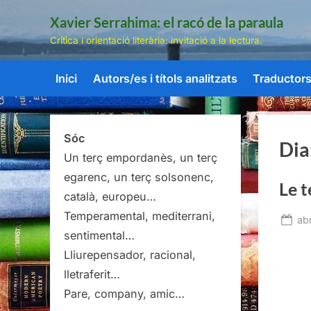
Skip
Xavier Serrahima: el racó de la paraula
to
Crítica i orientació literària: invitació a la lectura.
content
Inici
Autors/es i títols analitzats
Traductors/
Sóc
Dia
Un terç empordanès, un terç
egarenc, un terç solsonenc,
Le 
català, europeu…
Temperamental, mediterrani,
Po
abr
sentimental…
on
Lliurepensador, racional,
lletraferit…
Pare, company, amic…