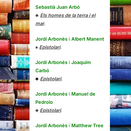
Sebastià Juan Arbó
♣
Els homes de la terra i el
mar
.
Jordi Arbonès
i
Albert Manent
♠
Epistolari
.
Jordi Arbonès
i
Joaquim
Carbó
♣
Epistolari
.
Jordi Arbonès
i
Manuel de
Pedrolo
♣
Epistolari
.
Jordi Arbonès
i
Matthew Tree