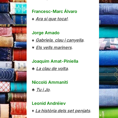
Francesc-Marc Álvaro
♠
Ara sí que toca!
.
Jorge Amado
♠
Gabriela, clau i canyella
.
♥
Els vells mariners
.
Joaquim Amat-Piniella
♣
La clau de volta
.
Niccoló Ammaniti
♣
Tu i Jo
.
Leonid Andréiev
♦
La història dels set penjats
.