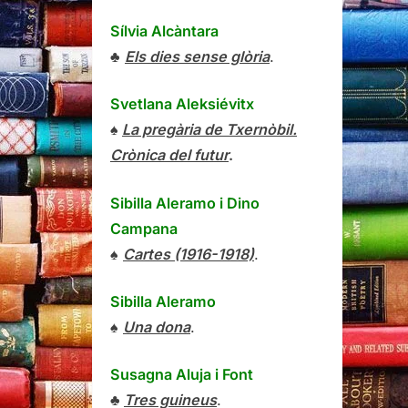
Sílvia Alcàntara
♣
Els dies sense glòria
.
Svetlana Aleksiévitx
♠
La pregària de Txernòbil.
Crònica del futur
.
Sibilla Aleramo
i
Dino
Campana
♠
Cartes (1916-1918)
.
Sibilla Aleramo
♠
Una dona
.
Susagna Aluja i Font
♣
Tres guineus
.