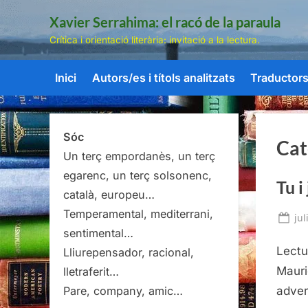
Skip
Xavier Serrahima: el racó de la paraula
to
Crítica i orientació literària: invitació a la lectura.
content
Inici
Autors/es i títols analitzats
Traductors/
Sóc
Cat
Un terç empordanès, un terç
egarenc, un terç solsonenc,
Tu i
català, europeu…
Temperamental, mediterrani,
Po
jul
sentimental…
on
Lectu
Lliurepensador, racional,
Mauri
lletraferit…
adver
Pare, company, amic…