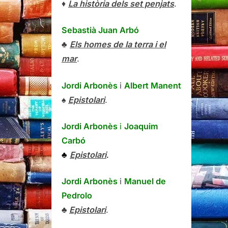
♦
La història dels set penjats
.
Sebastià Juan Arbó
♣
Els homes de la terra i el
mar
.
Jordi Arbonès
i
Albert Manent
♠
Epistolari
.
Jordi Arbonès
i
Joaquim
Carbó
♣
Epistolari
.
Jordi Arbonès
i
Manuel de
Pedrolo
♣
Epistolari
.