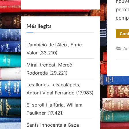
nouve
perme
compt
Més llegits
Cont
L’ambició de l’Aleix, Enric
Am
Valor
(33.210)
Mirall trencat, Mercè
Rodoreda
(29.221)
Les llunes i els calàpets,
Antoni Vidal Ferrando
(17.983)
El soroll i la fúria, William
Faulkner
(17.421)
Sants innocents a Gaza