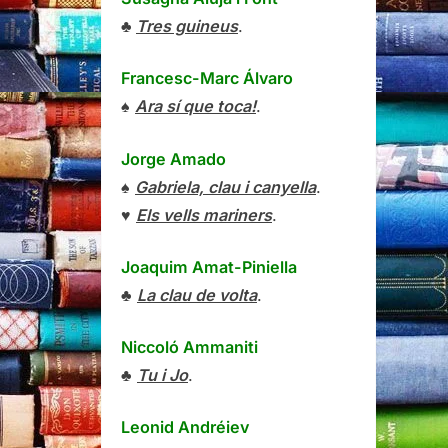
♣
Tres guineus
.
Francesc-Marc Álvaro
♠
Ara sí que toca!
.
Jorge Amado
♠
Gabriela, clau i canyella
.
♥
Els vells mariners
.
Joaquim Amat-Piniella
♣
La clau de volta
.
Niccoló Ammaniti
♣
Tu i Jo
.
Leonid Andréiev