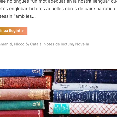
lle no tingués “un mot adequat en la nostra llengua” qu
tés englobar-hi totes aquelles obres de caire narratiu 
essin “amb les…
“Tu
inua llegint
»
i
jo,
Niccolò
,
,
,
maniti, Niccolò
Català
Notes de lectura
Novel·la
Ammaniti”