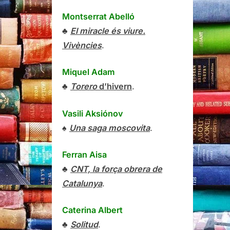
Montserrat Abelló
♣
El miracle és viure.
Vivències
.
Miquel Adam
♣
Torero
d’hivern
.
Vasili Aksiónov
♠
Una saga moscovita
.
Ferran Aisa
♣
CNT, la força obrera de
Catalunya
.
Caterina Albert
♣
Solitud
.