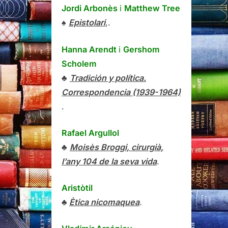
Jordi Arbonès
i
Matthew Tree
♠
Epistolari
,.
Hanna Arendt
i
Gershom
Scholem
♣
Tradición y política.
Correspondencia (1939-1964)
.
Rafael Argullol
♣
Moisès Broggi, cirurgià,
l’any 104 de la seva vida
.
Aristòtil
♣
Ètica nicomaquea
.