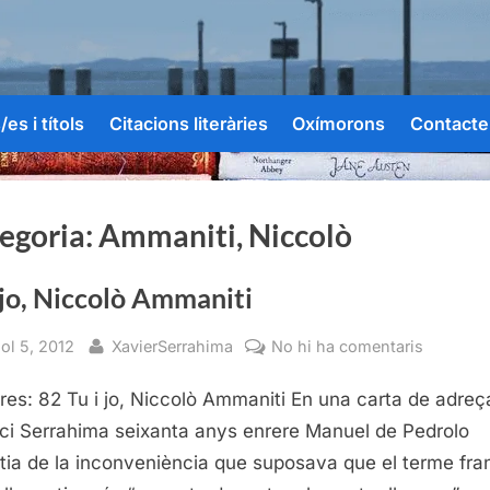
es i títols
Citacions literàries
Oxímorons
Contacte
egoria:
Ammaniti, Niccolò
 jo, Niccolò Ammaniti
sted
By
a
iol 5, 2012
XavierSerrahima
No hi ha comentaris
Tu
res: 82 Tu i jo, Niccolò Ammaniti En una carta de adreç
i
jo,
ci Serrahima seixanta anys enrere Manuel de Pedrolo
Niccolò
tia de la inconveniència que suposava que el terme fra
Ammanit