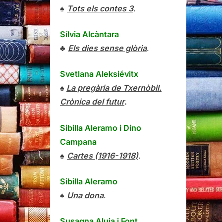
♠
Tots els contes 3
.
Sílvia Alcàntara
♣
Els dies sense glòria
.
Svetlana Aleksiévitx
♠
La pregària de Txernòbil.
Crònica del futur
.
Sibilla Aleramo
i
Dino
Campana
♠
Cartes (1916-1918)
.
Sibilla Aleramo
♠
Una dona
.
Susagna Aluja i Font