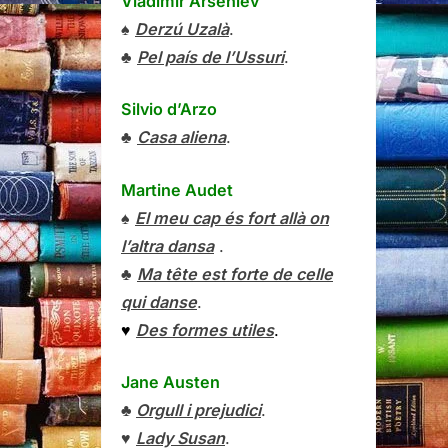
Vladímir Arséniev
♠
Derzú Uzalà
.
♣
Pel país de l’Ussuri
.
Silvio d’Arzo
♣
Casa aliena
.
Martine Audet
♠
El meu cap és fort allà on
l’altra dansa
.
♣
Ma tête est forte de celle
qui danse
.
♥
Des formes utiles
.
Jane Austen
♣
Orgull i prejudici
.
♥
Lady Susan
.