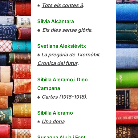
♠
Tots els contes 3
.
Sílvia Alcàntara
♣
Els dies sense glòria
.
Svetlana Aleksiévitx
♠
La pregària de Txernòbil.
Crònica del futur
.
Sibilla Aleramo
i
Dino
Campana
♠
Cartes (1916-1918)
.
Sibilla Aleramo
♠
Una dona
.
Susagna Aluja i Font