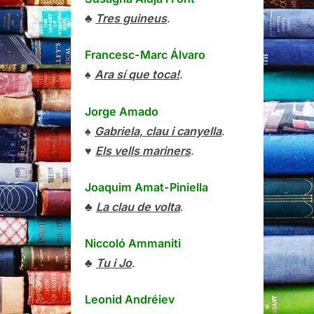
♣
Tres guineus
.
Francesc-Marc Álvaro
♠
Ara sí que toca!
.
Jorge Amado
♠
Gabriela, clau i canyella
.
♥
Els vells mariners
.
Joaquim Amat-Piniella
♣
La clau de volta
.
Niccoló Ammaniti
♣
Tu i Jo
.
Leonid Andréiev