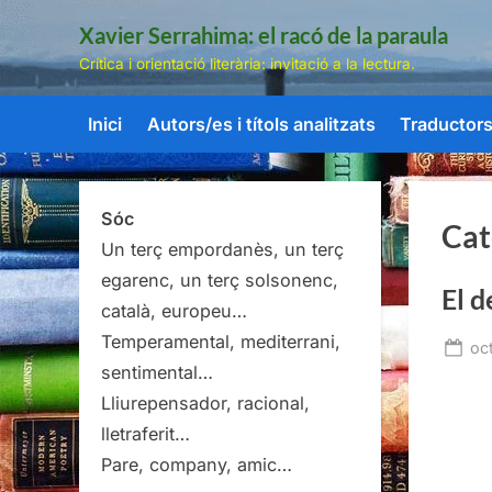
Skip
Xavier Serrahima: el racó de la paraula
to
Crítica i orientació literària: invitació a la lectura.
content
Inici
Autors/es i títols analitzats
Traductors/
Sóc
Cat
Un terç empordanès, un terç
egarenc, un terç solsonenc,
El d
català, europeu…
Temperamental, mediterrani,
Po
oc
sentimental…
on
Lliurepensador, racional,
lletraferit…
Pare, company, amic…