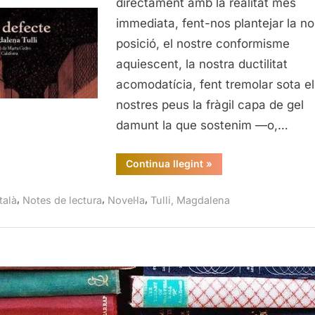
directament amb la realitat més
immediata, fent-nos plantejar la no
posició, el nostre conformisme
aquiescent, la nostra ductilitat
acomodatícia, fent tremolar sota el
nostres peus la fràgil capa de gel
damunt la que sostenim —o,…
“El
Continua llegint
»
defecte,
Magdalena
Tulli”
,
,
,
talà
Notes de lectura
Novel·la
Tulli, Magdalena