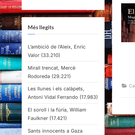
Més llegits
L’ambició de l’Aleix, Enric
Valor
(33.210)
Mirall trencat, Mercè
Rodoreda
(29.221)
Ca
Les llunes i els calàpets,
Antoni Vidal Ferrando
(17.983)
El soroll i la fúria, William
Faulkner
(17.421)
Sants innocents a Gaza