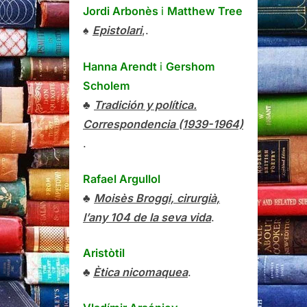
Jordi Arbonès
i
Matthew Tree
♠
Epistolari
,.
Hanna Arendt
i
Gershom
Scholem
♣
Tradición y política.
Correspondencia (1939-1964)
.
Rafael Argullol
♣
Moisès Broggi, cirurgià,
l’any 104 de la seva vida
.
Aristòtil
♣
Ètica nicomaquea
.