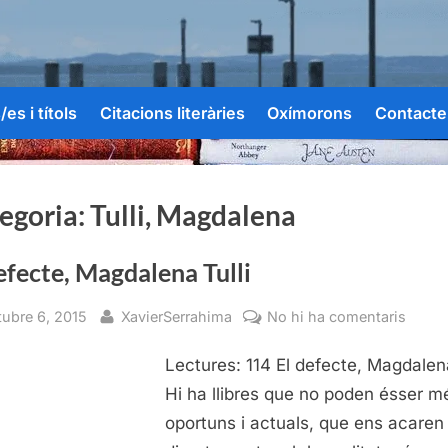
es i títols
Citacions literàries
Oxímorons
Contacte
egoria:
Tulli, Magdalena
efecte, Magdalena Tulli
sted
By
a
tubre 6, 2015
XavierSerrahima
No hi ha comentaris
El
Lectures: 114 El defecte, Magdalena
defect
Magda
Hi ha llibres que no poden ésser m
Tulli
oportuns i actuals, que ens acaren