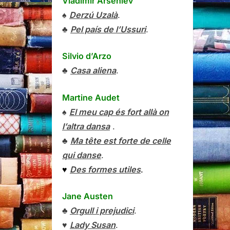
Vladímir Arséniev
♠
Derzú Uzalà
.
♣
Pel país de l’Ussuri
.
Silvio d’Arzo
♣
Casa aliena
.
Martine Audet
♠
El meu cap és fort allà on
l’altra dansa
.
♣
Ma tête est forte de celle
qui danse
.
♥
Des formes utiles
.
Jane Austen
♣
Orgull i prejudici
.
♥
Lady Susan
.