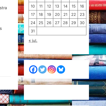
10
11
12
13
14
15
16
stra
17
18
19
20
21
22
23
24
25
26
27
28
29
30
s
31
« jul.