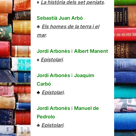
♦
La història dels set penjats
.
Sebastià Juan Arbó
♣
Els homes de la terra i el
mar
.
Jordi Arbonès
i
Albert Manent
♠
Epistolari
.
Jordi Arbonès
i
Joaquim
Carbó
♣
Epistolari
.
Jordi Arbonès
i
Manuel de
Pedrolo
♣
Epistolari
.