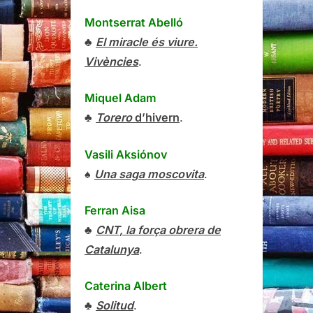
Montserrat Abelló
♣
El miracle és viure.
Vivències
.
Miquel Adam
♣
Torero
d’hivern
.
Vasili Aksiónov
♠
Una saga moscovita
.
Ferran Aisa
♣
CNT, la força obrera de
Catalunya
.
Caterina Albert
♣
Solitud
.