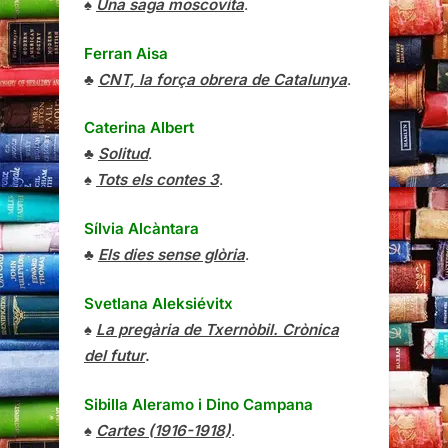
♠
Una saga moscovita
.
Ferran Aisa
♣
CNT, la força obrera de Catalunya
.
Caterina Albert
♣
Solitud
.
♠
Tots els contes 3
.
Sílvia Alcàntara
♣
Els dies sense glòria
.
Svetlana Aleksiévitx
♠
La pregària de Txernòbil. Crònica
del futur
.
Sibilla Aleramo
i
Dino Campana
♠
Cartes (1916-1918)
.