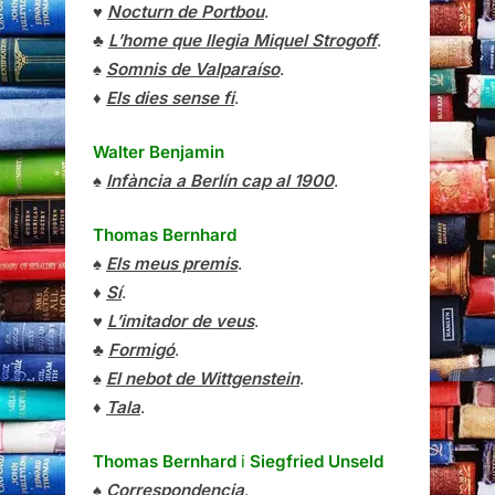
♥
Nocturn de Portbou
.
♣
L’home que llegia Miquel Strogoff
.
♠
Somnis de Valparaíso
.
♦
Els dies sense fi
.
Walter Benjamin
♠
Infància a Berlín cap al 1900
.
Thomas Bernhard
♠
Els meus premis
.
♦
Sí
.
♥
L’imitador de veus
.
♣
Formigó
.
♠
El nebot de Wittgenstein
.
♦
Tala
.
Thomas Bernhard
i
Siegfried Unseld
♠
Correspondencia
.