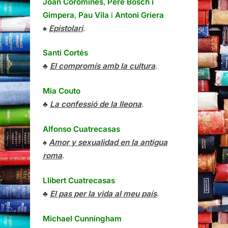
Joan Coromines
,
Pere Bosch i
Gimpera
,
Pau Vila
i
Antoni Griera
♠
Epistolari
.
Santi Cortés
♣
El compromís amb la cultura
.
Mia Couto
♣
La confessió de la lleona
.
Alfonso Cuatrecasas
♠
Amor y sexualidad en la antigua
roma
.
Llibert Cuatrecasas
♣
El pas per la vida al meu país
.
Michael Cunningham