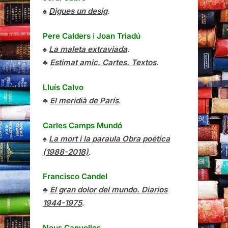
♠
Digues un desig
.
Pere Calders
i
Joan Triadú
♠
La maleta extraviada
.
♣
Estimat amic. Cartes. Textos
.
Lluís Calvo
♣
El meridià de París
.
Carles Camps Mundó
♠
La mort i la paraula Obra poètica
(1988-2018)
.
Francisco Candel
♣
El gran dolor del mundo. Diarios
1944-1975
.
Neus Canyelles