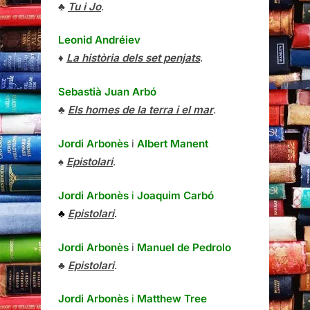
♣
Tu i Jo
.
Leonid Andréiev
♦
La història dels set penjats
.
Sebastià Juan Arbó
♣
Els homes de la terra i el mar
.
Jordi Arbonès
i
Albert Manent
♠
Epistolari
.
Jordi Arbonès
i
Joaquim Carbó
♣
Epistolari
.
Jordi Arbonès
i
Manuel de Pedrolo
♣
Epistolari
.
Jordi Arbonès
i
Matthew Tree