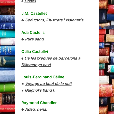
♠
Coses
.
J.M. Castellet
♣
Seductors, il·lustrats i visionaris
.
Ada Castells
♣
Pura sang
.
Otília Castellví
♠
De les txeques de Barcelona a
l’Alemanya nazi
.
Louis-Ferdinand Céline
♣
Voyage au bout de la nuit
.
♥
Guignol’s band I
.
Raymond Chandler
♣
Adéu, nena
.