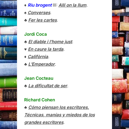
♦
Riu brogent
III:
Allí on la llum
.
♠
Converses
.
♣
Fer les cartes
.
Jordi Coca
♣
El diable i l’home just
.
♥
En caure la tarda
.
♦
Califòrnia
.
♣
L’Emperador
.
Jean Cocteau
♣
La dificultat de ser
.
Richard Cohen
♣
Cómo piensan los escritores.
Técnicas, manías y miedos de los
grandes escritores
.