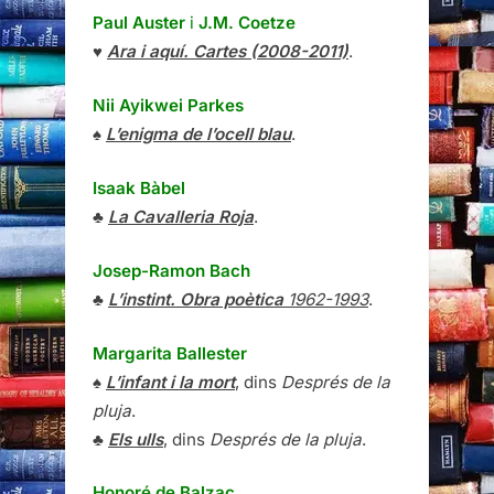
Paul Auster
i
J.M. Coetze
♥
Ara i aquí. Cartes (2008-2011)
.
Nii Ayikwei Parkes
♠
L’enigma de l’ocell blau
.
Isaak Bàbel
♣
La Cavalleria Roja
.
Josep-Ramon Bach
♣
L’instint. Obra poètica
1962-1993
.
Margarita Ballester
♠
L’infant i la mort
, dins
Després de la
pluja
.
♣
Els ulls
, dins
Després de la pluja
.
Honoré de Balzac