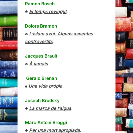
Ramon Bosch
♣
El temps revingut
.
Dolors Bramon
♣
L’islam avui. Alguns aspectes
controvertits
.
Jacques Brault
♣
À jamais
.
Gerald Brenan
♠
Una vida pròpia
.
Joseph Brodsky
♣
La marca de l’aigua
.
Marc Antoni Broggi
♣
Per una mort apropiada
.