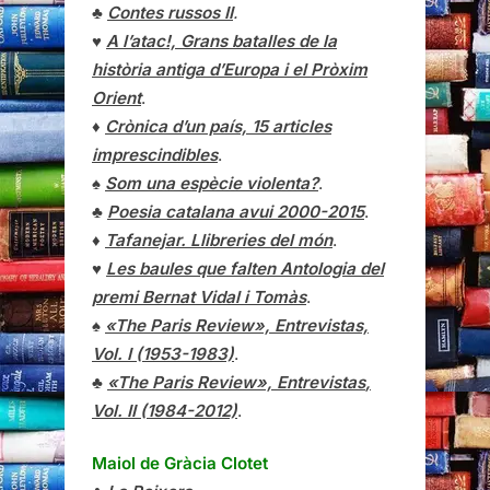
♣
Contes russos II
.
♥
A l’atac!, Grans batalles de la
història antiga d’Europa i el Pròxim
Orient
.
♦
Crònica d’un país, 15 articles
imprescindibles
.
♠
Som una espècie violenta?
.
♣
Poesia catalana avui 2000-2015
.
♦
Tafanejar. Llibreries del món
.
♥
Les baules que falten Antologia del
premi Bernat Vidal i Tomàs
.
♠
«The Paris Review», Entrevistas,
Vol. I (1953-1983)
.
♣
«The Paris Review»,
Entrevistas
,
Vol. II (1984-2012)
.
Maiol de Gràcia Clotet