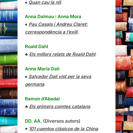
♠
Quan cau la nit
.
Anna Dalmau
i
Anna Mora
♠
Pau Casals i Andreu Claret:
correspondència a l’exili
.
Roald Dahl
♣
Els millors relats de Roald Dahl
.
Anna Maria Dalí
♠
Salvador Dalí vist per la seva
germana
.
Ramon d’Abadal
♣
Els primers comtes catalans
.
DD. AA.
(Diversos autors)
♥
101 cuentos clásicos de la China
.