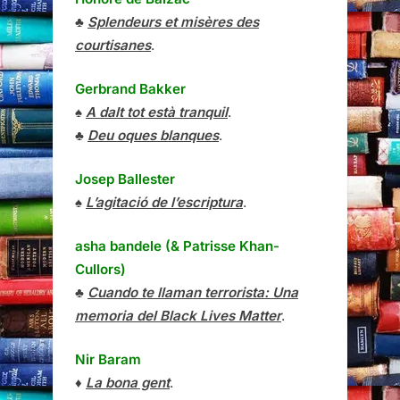
♣
Splendeurs et misères des
courtisanes
.
Gerbrand Bakker
♠
A dalt tot està tranquil
.
♣
Deu oques blanques
.
Josep Ballester
♠
L’agitació de l’escriptura
.
asha bandele (& Patrisse Khan-
Cullors)
♣
Cuando te llaman terrorista: Una
memoria del Black Lives Matter
.
Nir Baram
♦
La bona gent
.