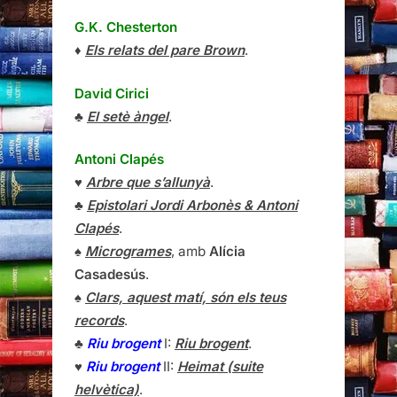
G.K. Chesterton
♦
Els relats del pare Brown
.
David Cirici
♣
El setè àngel
.
Antoni Clapés
♥
Arbre que s’allunyà
.
♣
Epistolari Jordi Arbonès & Antoni
Clapés
.
♠
Microgrames
, amb
Alícia
Casadesús
.
♠
Clars, aquest matí, són els teus
records
.
♣
Riu brogent
I:
Riu brogent
.
♥
Riu brogent
II:
Heimat (suite
helvètica)
.