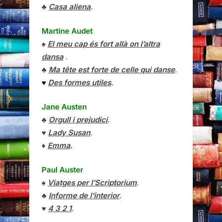
♣
Casa aliena
.
Martine Audet
♠
El meu cap és fort allà on l’altra
dansa
.
♣
Ma tête est forte de celle qui danse
.
♥
Des formes utiles
.
Jane Austen
♣
Orgull i prejudici
.
♥
Lady Susan
.
♦
Emma
.
Paul Auster
♠
Viatges per l’Scriptorium
.
♣
Informe de l’interior
.
♥
4 3 2 1
.