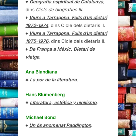
♥
Geografia espiritual de Catalunya
,
dins
Cicle de biografies III
.
♦
Viure a Tarragona, Fulls d’un dietari
1972-1974
, dins Cicle dels dietaris II.
♠
Viure a Tarragona, Fulls d’un dietari
1975-1976
, dins Cicle dels dietaris II.
♦
De França a Mèxic. Dietari de
viatge
.
Ana Blandiana
♣
La por de la literatura
.
Hans Blumenberg
♣
Literatura, estética y nihilismo
.
Michael Bond
♠
Un ós anomenat Paddington
.