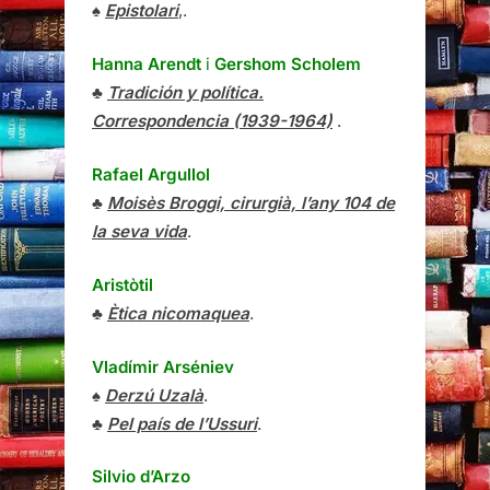
♠
Epistolari
,.
Hanna Arendt
i
Gershom Scholem
♣
Tradición y política.
Correspondencia (1939-1964)
.
Rafael Argullol
♣
Moisès Broggi, cirurgià, l’any 104 de
la seva vida
.
Aristòtil
♣
Ètica nicomaquea
.
Vladímir Arséniev
♠
Derzú Uzalà
.
♣
Pel país de l’Ussuri
.
Silvio d’Arzo