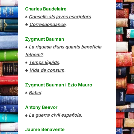
Charles Baudelaire
♠
Consells als joves escriptors
.
♣
Correspondance
.
Zygmunt Bauman
♦
La riquesa d’uns quants beneficia
tothom?
.
♠
Temps líquids
.
♣
Vida de consum
.
Zygmunt Bauman
i
Ezio Mauro
♠
Babel
.
Antony Beevor
♠
La guerra civil española
.
Jaume Benavente