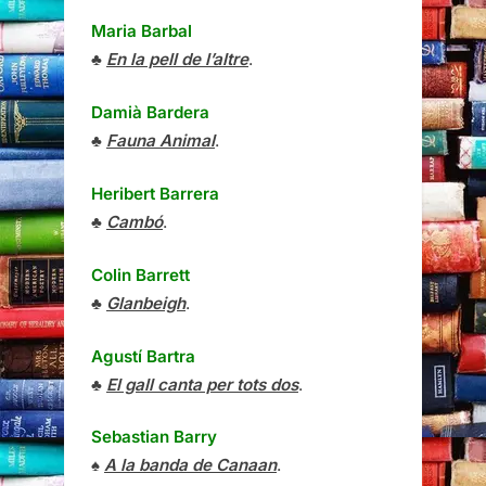
Maria Barbal
♣
En la pell de l’altre
.
Damià Bardera
♣
Fauna Animal
.
Heribert Barrera
♣
Cambó
.
Colin Barrett
♣
Glanbeigh
.
Agustí Bartra
♣
El gall canta per tots dos
.
Sebastian Barry
♠
A la banda de Canaan
.