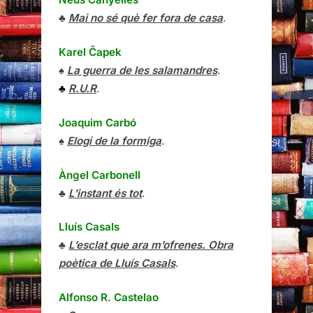
♣
Mai no sé què fer fora de casa
.
Karel Čapek
♠
La guerra de les salamandres
.
♣
R.U.R
.
Joaquim Carbó
♠
Elogi de la formiga
.
Àngel Carbonell
♣
L’instant és tot
.
Lluís Casals
♣
L’esclat que ara m’ofrenes. Obra
poètica de Lluís Casals
.
Alfonso R. Castelao