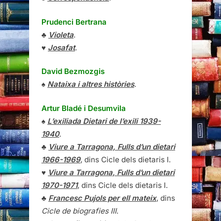
Prudenci Bertrana
♣
Violeta
.
♥
Josafat
.
David Bezmozgis
♠
Nataixa i altres històries
.
Artur Bladé i Desumvila
♠
L’exiliada Dietari de l’exili 1939-
1940
.
♣
Viure a Tarragona, Fulls d’un dietari
1966-1969
, dins Cicle dels dietaris I.
♥
Viure a Tarragona, Fulls d’un dietari
1970-1971
, dins Cicle dels dietaris I.
♣
Francesc Pujols per ell mateix
, dins
Cicle de biografies III
.