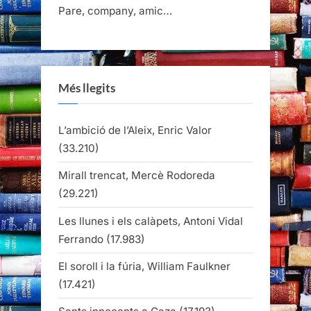
Pare, company, amic…
Més llegits
L’ambició de l’Aleix, Enric Valor
(33.210)
Mirall trencat, Mercè Rodoreda
(29.221)
Les llunes i els calàpets, Antoni Vidal
Ferrando
(17.983)
El soroll i la fúria, William Faulkner
(17.421)