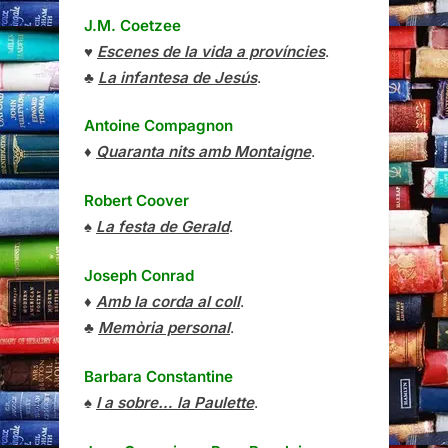
J.M. Coetzee
♥
Escenes de la vida a províncies
.
♣
La infantesa de Jesús
.
Antoine Compagnon
♦
Quaranta nits amb Montaigne
.
Robert Coover
♠
La festa de Gerald
.
Joseph Conrad
♦
Amb la corda al coll
.
♣
Memòria personal
.
Barbara Constantine
♠
I a sobre… la Paulette
.