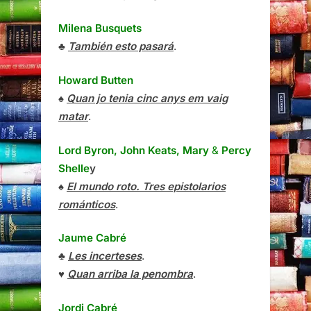
Milena Busquets
♣
También esto pasará
.
Howard Butten
♠
Quan jo tenia cinc anys em vaig
matar
.
Lord Byron, John Keats, Mary
&
Percy
Shelle
y
♠
El mundo roto. Tres epistolarios
románticos
.
Jaume Cabré
♣
Les incerteses
.
♥
Quan arriba la penombra
.
Jordi Cabré