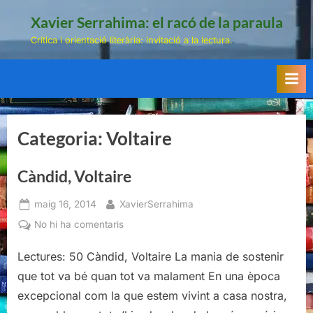
Skip
Xavier Serrahima: el racó de la paraula
to
Crítica i orientació literària: invitació a la lectura.
content
Categoria:
Voltaire
Càndid, Voltaire
Posted
By
maig 16, 2014
XavierSerrahima
on
a
No hi ha comentaris
Càndid,
Lectures: 50 Càndid, Voltaire La mania de sostenir
Voltaire
que tot va bé quan tot va malament En una època
excepcional com la que estem vivint a casa nostra,