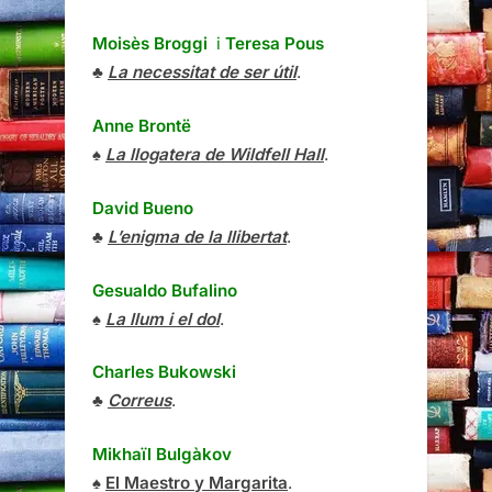
Moisès Broggi
i
Teresa Pous
♣
La necessitat de ser útil
.
Anne Brontë
♠
La llogatera de Wildfell Hall
.
David Bueno
♣
L’enigma de la llibertat
.
Gesualdo Bufalino
♠
La llum i el dol
.
Charles Bukowski
♣
Correus
.
Mikhaïl Bulgàkov
♠
El Maestro y Margarita
.