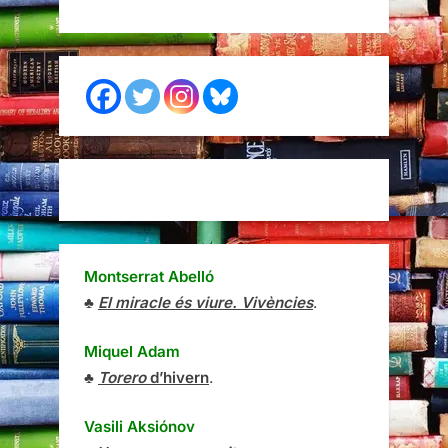
Montserrat Abelló
♣
El miracle és viure. Vivències
.
Miquel Adam
♣
Torero
d’hivern
.
Vasili Aksiónov