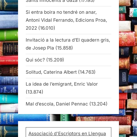
Sants innocents a Gaza
(17.193)
Si entra boira no tendré on anar,
Antoni Vidal Ferrando, Edicions Proa,
2022
(16.010)
Invitació a la lectura d’El quadern gris,
de Josep Pla
(15.858)
Qui sóc?
(15.209)
Solitud, Caterina Albert
(14.763)
La idea de l’emigrant, Enric Valor
(13.874)
Mal d’escola, Daniel Pennac
(13.204)
Associació d'Escriptors en Llengua