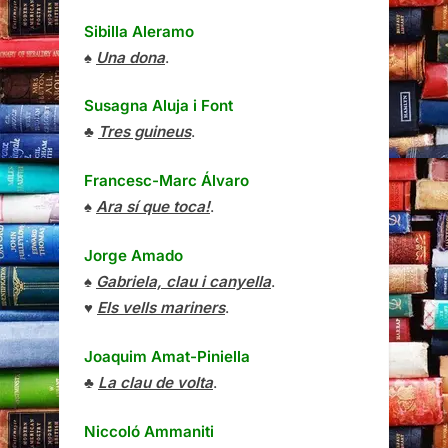
Sibilla Aleramo
♠
Una dona
.
Susagna Aluja i Font
♣
Tres guineus
.
Francesc-Marc Álvaro
♠
Ara sí que toca!
.
Jorge Amado
♠
Gabriela, clau i canyella
.
♥
Els vells mariners
.
Joaquim Amat-Piniella
♣
La clau de volta
.
Niccoló Ammaniti