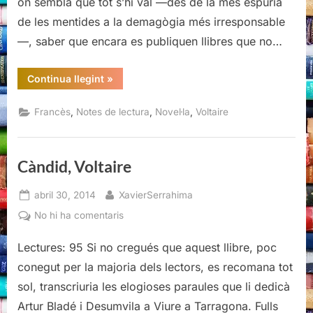
on sembla que tot s’hi val —des de la més espúria
de les mentides a la demagògia més irresponsable
—, saber que encara es publiquen llibres que no…
“Càndid,
Continua llegint
»
Voltaire”
,
,
,
Francès
Notes de lectura
Novel·la
Voltaire
Càndid, Voltaire
Posted
By
abril 30, 2014
XavierSerrahima
on
a
No hi ha comentaris
Càndid,
Lectures: 95 Si no cregués que aquest llibre, poc
Voltaire
conegut per la majoria dels lectors, es recomana tot
sol, transcriuria les elogioses paraules que li dedicà
Artur Bladé i Desumvila a Viure a Tarragona. Fulls