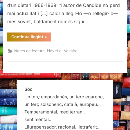
d’un dietari 1966-1969: “l’autor de Candide no perd
mai actualitat i […] caldria llegir-lo —o relle­gir-lo—
més sovint, baldament només sigui…
“Càndid,
Continua llegint
»
Voltaire”
,
,
Notes de lectura
Novel·la
Voltaire
Sóc
Un terç empordanès, un terç egarenc,
un terç solsonenc, català, europeu…
Temperamental, mediterrani,
sentimental…
Lliurepensador, racional, lletraferit…