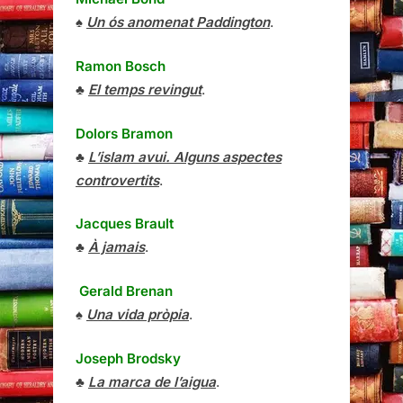
♠
Un ós anomenat Paddington
.
Ramon Bosch
♣
El temps revingut
.
Dolors Bramon
♣
L’islam avui. Alguns aspectes
controvertits
.
Jacques Brault
♣
À jamais
.
Gerald Brenan
♠
Una vida pròpia
.
Joseph Brodsky
♣
La marca de l’aigua
.