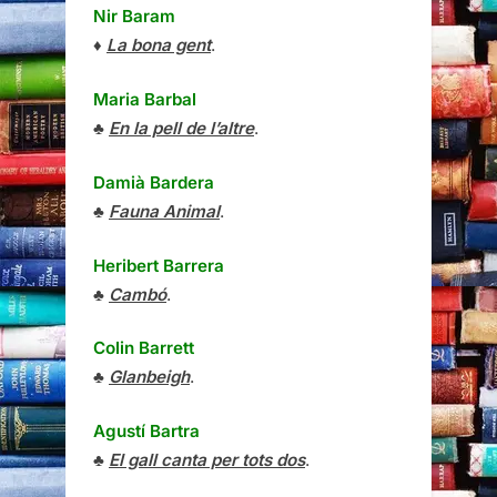
Nir Baram
♦
La bona gent
.
Maria Barbal
♣
En la pell de l’altre
.
Damià Bardera
♣
Fauna Animal
.
Heribert Barrera
♣
Cambó
.
Colin Barrett
♣
Glanbeigh
.
Agustí Bartra
♣
El gall canta per tots dos
.