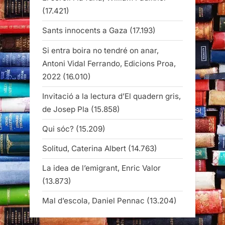
(17.421)
Sants innocents a Gaza
(17.193)
Si entra boira no tendré on anar,
Antoni Vidal Ferrando, Edicions Proa,
2022
(16.010)
Invitació a la lectura d’El quadern gris,
de Josep Pla
(15.858)
Qui sóc?
(15.209)
Solitud, Caterina Albert
(14.763)
La idea de l’emigrant, Enric Valor
(13.873)
Mal d’escola, Daniel Pennac
(13.204)