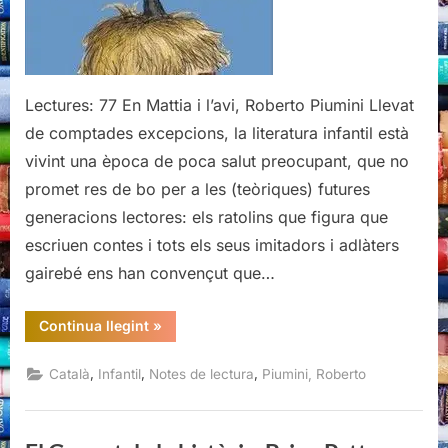
Lectures: 77 En Mattia i l’avi, Roberto Piumini Llevat
de comptades excepcions, la literatura infantil està
vivint una època de poca salut preocupant, que no
promet res de bo per a les (teòriques) futures
generacions lectores: els ratolins que figura que
escriuen contes i tots els seus imitadors i adlàters
gairebé ens han convençut que…
“En
Continua llegint
»
Mattia
i
l’avi,
,
,
,
Català
Infantil
Notes de lectura
Piumini, Roberto
Roberto
Piumini”