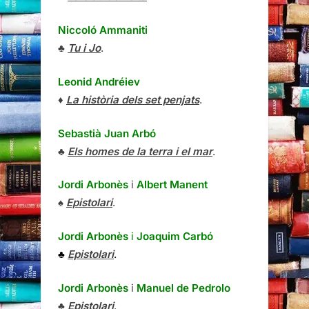
Niccoló Ammaniti
♣
Tu i Jo
.
Leonid Andréiev
♦
La història dels set penjats
.
Sebastià Juan Arbó
♣
Els homes de la terra i el mar
.
Jordi Arbonès
i
Albert Manent
♠
Epistolari
.
Jordi Arbonès
i
Joaquim Carbó
♣
Epistolari
.
Jordi Arbonès
i
Manuel de Pedrolo
♣
Epistolari
.