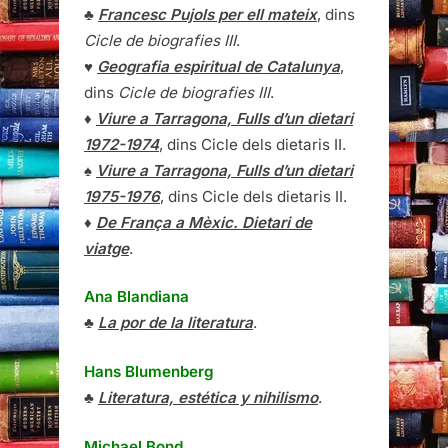
♣
Francesc Pujols per ell mateix
, dins
Cicle de biografies III
.
♥
Geografia espiritual de Catalunya
,
dins
Cicle de biografies III
.
♦
Viure a Tarragona, Fulls d’un dietari
1972-1974
, dins Cicle dels dietaris II.
♠
Viure a Tarragona, Fulls d’un dietari
1975-1976
, dins Cicle dels dietaris II.
♦
De França a Mèxic. Dietari de
viatge
.
Ana Blandiana
♣
La por de la literatura
.
Hans Blumenberg
♣
Literatura, estética y nihilismo
.
Michael Bond