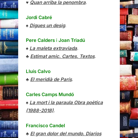
♥
Quan arriba la penombra
.
Jordi Cabré
♠
Digues un desig
.
Pere Calders
i
Joan Triadú
♠
La maleta extraviada
.
♣
Estimat amic. Cartes. Textos
.
Lluís Calvo
♣
El meridià de París
.
Carles Camps Mundó
♠
La mort i la paraula Obra poètica
(1988-2018)
.
Francisco Candel
♣
El gran dolor del mundo. Diarios