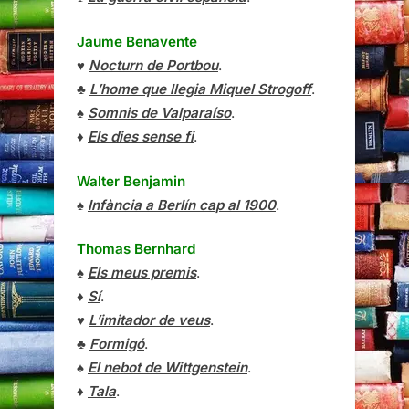
Jaume Benavente
♥
Nocturn de Portbou
.
♣
L’home que llegia Miquel Strogoff
.
♠
Somnis de Valparaíso
.
♦
Els dies sense fi
.
Walter Benjamin
♠
Infància a Berlín cap al 1900
.
Thomas Bernhard
♠
Els meus premis
.
♦
Sí
.
♥
L’imitador de veus
.
♣
Formigó
.
♠
El nebot de Wittgenstein
.
♦
Tala
.