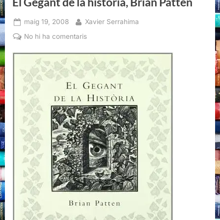
El Gegant de la història, Brian Patten
Posted
By
maig 19, 2008
Xavier Serrahima
on
a
No hi ha comentaris
El
Gegant
de
la
història,
Brian
Patten