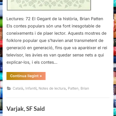
Lectures: 72 El Gegant de la història, Brian Patten
Els contes populars són una font inesgotable de
coneixements i de plaer lector. Aquests mostres de
folklore popular que s’havien anat transmetent de
generació en generació, fins que va aparèixer el rei
televisor, les àvies es van quedar sense nets a qui
explicar-los, i els contes…
“El
Continua llegint
»
Gegant
de
la
,
,
,
Català
Infantil
Notes de lectura
Patten, Brian
història,
Brian
Patten”
Varjak, SF Said