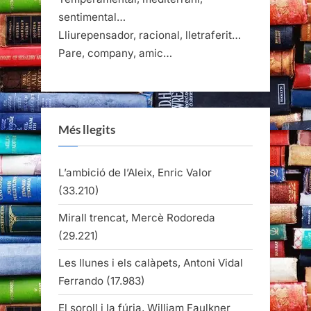
sentimental…
Lliurepensador, racional, lletraferit…
Pare, company, amic…
Més llegits
L’ambició de l’Aleix, Enric Valor
(33.210)
Mirall trencat, Mercè Rodoreda
(29.221)
Les llunes i els calàpets, Antoni Vidal
Ferrando
(17.983)
El soroll i la fúria, William Faulkner