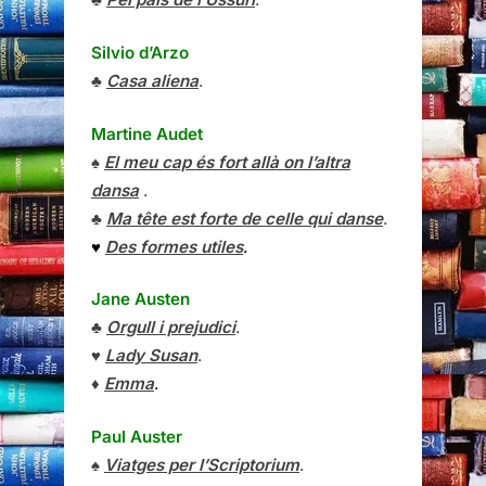
Silvio d’Arzo
♣
Casa aliena
.
Martine Audet
♠
El meu cap és fort allà on l’altra
dansa
.
♣
Ma tête est forte de celle qui danse
.
♥
Des formes utiles
.
Jane Austen
♣
Orgull i prejudici
.
♥
Lady Susan
.
♦
Emma
.
Paul Auster
♠
Viatges per l’Scriptorium
.