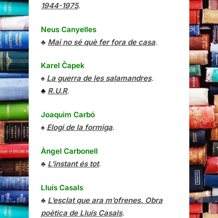
1944-1975
.
Neus Canyelles
♣
Mai no sé què fer fora de casa
.
Karel Čapek
♠
La guerra de les salamandres
.
♣
R.U.R
.
Joaquim Carbó
♠
Elogi de la formiga
.
Àngel Carbonell
♣
L’instant és tot
.
Lluís Casals
♣
L’esclat que ara m’ofrenes. Obra
poètica de Lluís Casals
.