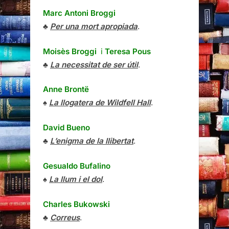
Marc Antoni Broggi
♣
Per una mort apropiada
.
Moisès Broggi
i
Teresa Pous
♣
La necessitat de ser útil
.
Anne Brontë
♠
La llogatera de Wildfell Hall
.
David Bueno
♣
L’enigma de la llibertat
.
Gesualdo Bufalino
♠
La llum i el dol
.
Charles Bukowski
♣
Correus
.