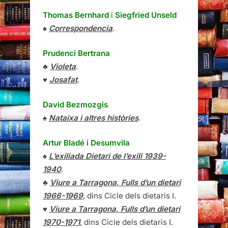
Thomas Bernhard
i
Siegfried Unseld
♠
Correspondencia
.
Prudenci Bertrana
♣
Violeta
.
♥
Josafat
.
David Bezmozgis
♠
Nataixa i altres històries
.
Artur Bladé i Desumvila
♠
L’exiliada Dietari de l’exili 1939-
1940
.
♣
Viure a Tarragona, Fulls d’un dietari
1966-1969
, dins Cicle dels dietaris I.
♥
Viure a Tarragona, Fulls d’un dietari
1970-1971
, dins Cicle dels dietaris I.