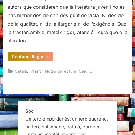
autors que consideren que la literatura juvenil no és
pas menor des de cap des punt de vista. Ni des del
de la qualitat, ni de la llargària ni de l’exigència. Que
la tracten amb el mateix rigor, atenció i cura que a la
literatura…
“Varjak,
Continua llegint
»
SF
Said”
,
,
,
Català
Infantil
Notes de lectura
Said, SF
Sóc
Un terç empordanès, un terç egarenc,
un terç solsonenc, català, europeu…
Temperamental, mediterrani,