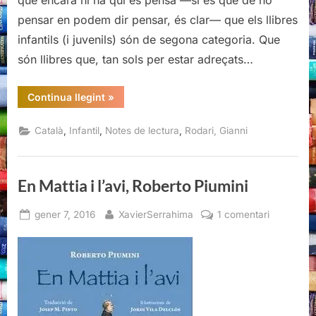
que encara hi ha qui es pensa —si és que de no
pensar en podem dir pensar, és clar— que els llibres
infantils (i juvenils) són de segona categoria. Que
són llibres que, tan sols per estar adreçats…
“El
Continua llegint
»
llibre
de
Gianni
,
,
,
Català
Infantil
Notes de lectura
Rodari, Gianni
Rodari.
Contes,
versos
i
vida,
En Mattia i l’avi, Roberto Piumini
Blackie
Books,
2020”
Posted
By
a
gener 7, 2016
XavierSerrahima
1 comentari
on
En
Mattia
i
l’avi,
Roberto
Piumini