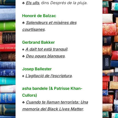
♣
Els ulls
, dins
Després de la pluja
.
Honoré de Balzac
♣
Splendeurs et misères des
courtisanes
.
Gerbrand Bakker
♠
A dalt tot està tranquil
.
♣
Deu oques blanques
.
Josep Ballester
♠
L’agitació de l’escriptura
.
asha bandele (& Patrisse Khan-
Cullors)
♣
Cuando te llaman terrorista: Una
memoria del Black Lives Matter
.