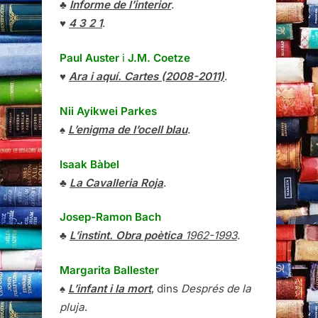
♣
Informe de l’interior
.
♥
4 3 2 1
.
Paul Auster
i
J.M. Coetze
♥
Ara i aquí. Cartes (2008-2011)
.
Nii Ayikwei Parkes
♠
L’enigma de l’ocell blau
.
Isaak Bàbel
♣
La Cavalleria Roja
.
Josep-Ramon Bach
♣
L’instint. Obra poètica
1962-1993
.
Margarita Ballester
♠
L’infant i la mort
, dins
Després de la
pluja
.