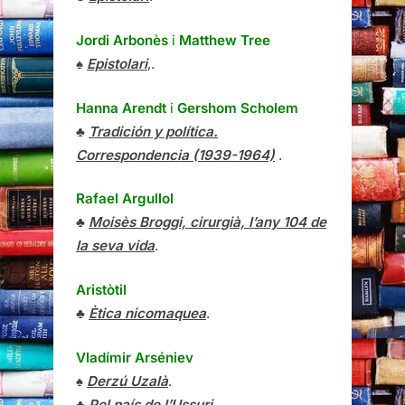
Jordi Arbonès
i
Matthew Tree
♠
Epistolari
,.
Hanna Arendt
i
Gershom Scholem
♣
Tradición y política.
Correspondencia (1939-1964)
.
Rafael Argullol
♣
Moisès Broggi, cirurgià, l’any 104 de
la seva vida
.
Aristòtil
♣
Ètica nicomaquea
.
Vladímir Arséniev
♠
Derzú Uzalà
.
♣
Pel país de l’Ussuri
.