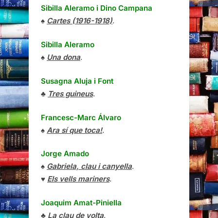
Sibilla Aleramo
i
Dino Campana
♠
Cartes (1916-1918)
.
Sibilla Aleramo
♠
Una dona
.
Susagna Aluja i Font
♣
Tres guineus
.
Francesc-Marc Álvaro
♠
Ara sí que toca!
.
Jorge Amado
♠
Gabriela, clau i canyella
.
♥
Els vells mariners
.
Joaquim Amat-Piniella
♣
La clau de volta
.