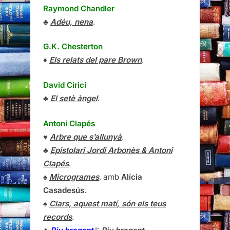
Raymond Chandler
♣
Adéu, nena
.
G.K. Chesterton
♦
Els relats del pare Brown
.
David Cirici
♣
El setè àngel
.
Antoni Clapés
♥
Arbre que s’allunyà
.
♣
Epistolari Jordi Arbonès & Antoni
Clapés
.
♠
Microgrames
, amb
Alícia
Casadesús
.
♠
Clars, aquest matí, són els teus
records
.