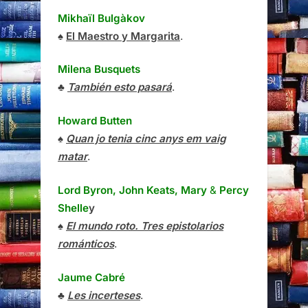
Mikhaïl Bulgàkov
♠
El Maestro y Margarita
.
Milena Busquets
♣
También esto pasará
.
Howard Butten
♠
Quan jo tenia cinc anys em vaig
matar
.
Lord Byron, John Keats, Mary
&
Percy
Shelle
y
♠
El mundo roto. Tres epistolarios
románticos
.
Jaume Cabré
♣
Les incerteses
.