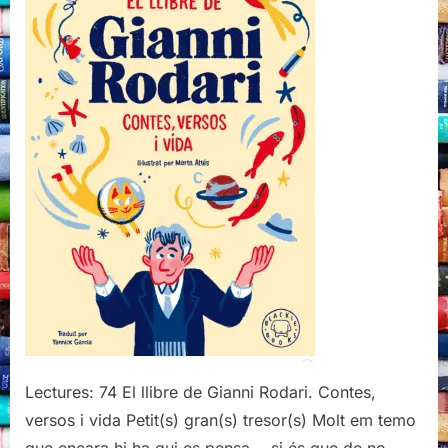
Rodari.
Contes,
versos
i
vida,
Blackie
Books,
2020
Lectures: 74 El llibre de Gianni Rodari. Contes,
versos i vida Petit(s) gran(s) tresor(s) Molt em temo