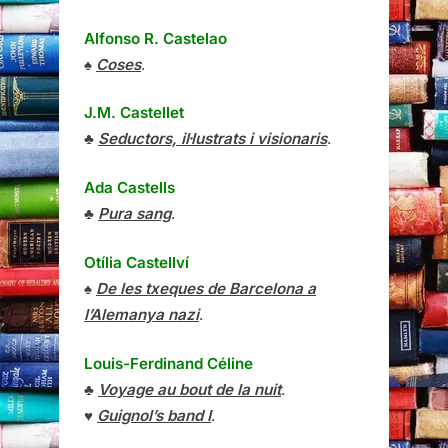
Alfonso R. Castelao
♠
Coses
.
J.M. Castellet
♣
Seductors, il·lustrats i visionaris
.
Ada Castells
♣
Pura sang
.
Otília Castellví
♠
De les txeques de Barcelona a
l’Alemanya nazi
.
Louis-Ferdinand Céline
♣
Voyage au bout de la nuit
.
♥
Guignol’s band I
.