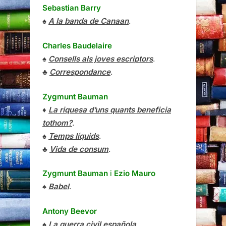
Sebastian Barry
♠
A la banda de Canaan
.
Charles Baudelaire
♠
Consells als joves escriptors
.
♣
Correspondance
.
Zygmunt Bauman
♦
La riquesa d’uns quants beneficia
tothom?
.
♠
Temps líquids
.
♣
Vida de consum
.
Zygmunt Bauman
i
Ezio Mauro
♠
Babel
.
Antony Beevor
♠
La guerra civil española
.