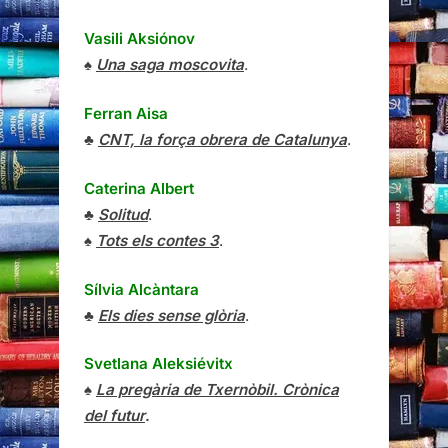
Vasili Aksiónov
♠
Una saga moscovita
.
Ferran Aisa
♣
CNT, la força obrera de Catalunya
.
Caterina Albert
♣
Solitud
.
♠
Tots els contes 3
.
Sílvia Alcàntara
♣
Els dies sense glòria
.
Svetlana Aleksiévitx
♠
La pregària de Txernòbil. Crònica
del futur
.