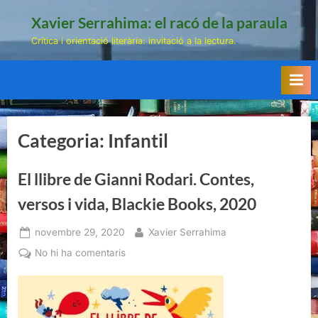
Skip
Xavier Serrahima: el racó de la paraula
to
Crítica i orientació literària: invitació a la lectura.
content
Categoria:
Infantil
El llibre de Gianni Rodari. Contes,
versos i vida, Blackie Books, 2020
Posted
By
novembre 29, 2020
Xavier Serrahima
on
a
No hi ha comentaris
El
llibre
de
Gianni