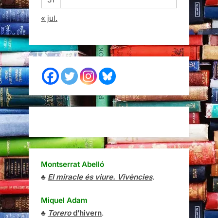
« jul.
Montserrat Abelló
♣
El miracle és viure. Vivències
.
Miquel Adam
♣
Torero
d’hivern
.