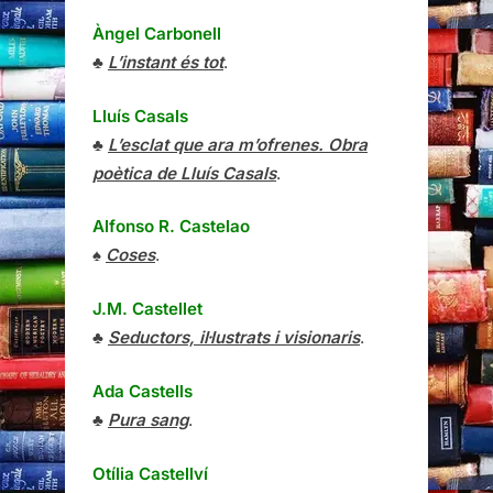
Àngel Carbonell
♣
L’instant és tot
.
Lluís Casals
♣
L’esclat que ara m’ofrenes. Obra
poètica de Lluís Casals
.
Alfonso R. Castelao
♠
Coses
.
J.M. Castellet
♣
Seductors, il·lustrats i visionaris
.
Ada Castells
♣
Pura sang
.
Otília Castellví