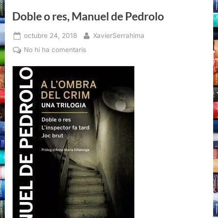
Doble o res, Manuel de Pedrolo
Posted
By
octubre 24, 2018
XavierSerrahima
on
a
No hi ha comentaris
Doble
o
res,
Manuel
de
Pedrolo