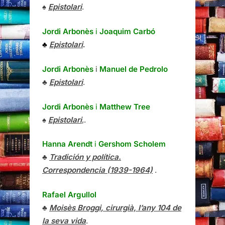
♠
Epistolari
.
Jordi Arbonès
i
Joaquim Carbó
♣
Epistolari
.
Jordi Arbonès
i
Manuel de Pedrolo
♣
Epistolari
.
Jordi Arbonès
i
Matthew Tree
♠
Epistolari
,.
Hanna Arendt
i
Gershom Scholem
♣
Tradición y política.
Correspondencia (1939-1964)
.
Rafael Argullol
♣
Moisès Broggi, cirurgià, l’any 104 de
la seva vida
.