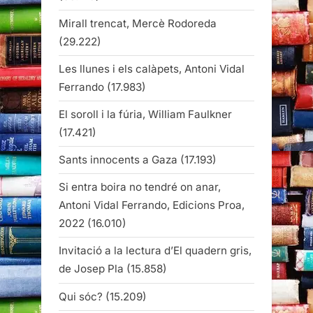
Mirall trencat, Mercè Rodoreda
(29.222)
Les llunes i els calàpets, Antoni Vidal
Ferrando
(17.983)
El soroll i la fúria, William Faulkner
(17.421)
Sants innocents a Gaza
(17.193)
Si entra boira no tendré on anar,
Antoni Vidal Ferrando, Edicions Proa,
2022
(16.010)
Invitació a la lectura d’El quadern gris,
de Josep Pla
(15.858)
Qui sóc?
(15.209)