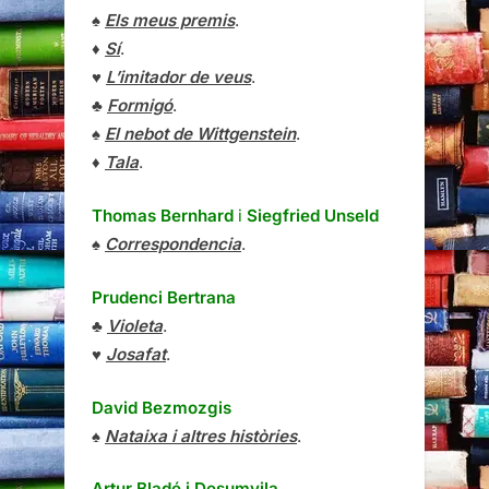
♠
Els meus premis
.
♦
Sí
.
♥
L’imitador de veus
.
♣
Formigó
.
♠
El nebot de Wittgenstein
.
♦
Tala
.
Thomas Bernhard
i
Siegfried Unseld
♠
Correspondencia
.
Prudenci Bertrana
♣
Violeta
.
♥
Josafat
.
David Bezmozgis
♠
Nataixa i altres històries
.
Artur Bladé i Desumvila