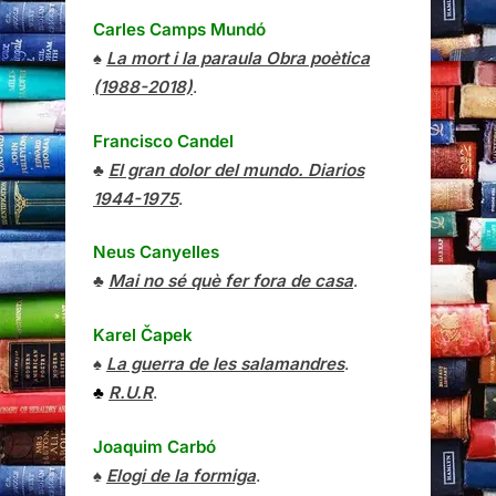
Carles Camps Mundó
♠
La mort i la paraula Obra poètica
(1988-2018)
.
Francisco Candel
♣
El gran dolor del mundo. Diarios
1944-1975
.
Neus Canyelles
♣
Mai no sé què fer fora de casa
.
Karel Čapek
♠
La guerra de les salamandres
.
♣
R.U.R
.
Joaquim Carbó
♠
Elogi de la formiga
.