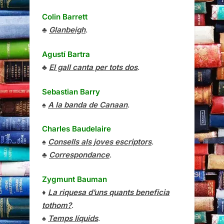
Colin Barrett
♣
Glanbeigh
.
Agustí Bartra
♣
El gall canta per tots dos
.
Sebastian Barry
♠
A la banda de Canaan
.
Charles Baudelaire
♠
Consells als joves escriptors
.
♣
Correspondance
.
Zygmunt Bauman
♦
La riquesa d’uns quants beneficia
tothom?
.
♠
Temps líquids
.