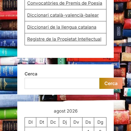
Convocatòries de Premis de Poesia
Diccionari català-valencià-balear
Diccionari de la llengua catalana
Registre de la Propietat Intel·lectual
Cerca
Cerca
agost 2026
Dl
Dt
Dc
Dj
Dv
Ds
Dg