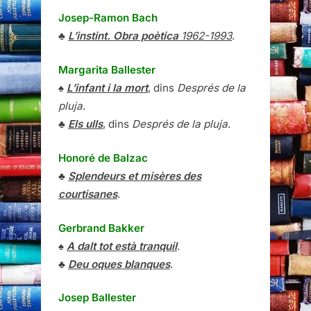
Josep-Ramon Bach
♣
L’instint. Obra poètica
1962-1993
.
Margarita Ballester
♠
L’infant i la mort
, dins
Després de la
pluja
.
♣
Els ulls
, dins
Després de la pluja
.
Honoré de Balzac
♣
Splendeurs et misères des
courtisanes
.
Gerbrand Bakker
♠
A dalt tot està tranquil
.
♣
Deu oques blanques
.
Josep Ballester