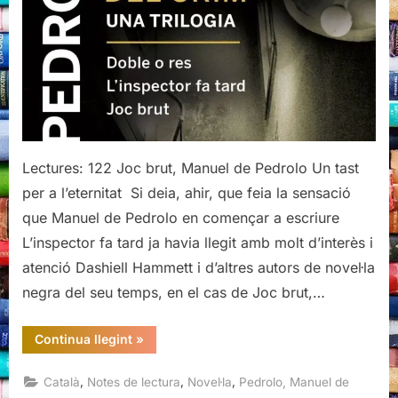
Lectures: 122 Joc brut, Manuel de Pedrolo Un tast
per a l’eternitat Si deia, ahir, que feia la sensació
que Manuel de Pedrolo en començar a escriure
L’inspector fa tard ja havia llegit amb molt d’interès i
atenció Dashiell Hammett i d’altres autors de novel·la
negra del seu temps, en el cas de Joc brut,…
“Joc
Continua llegint
»
brut,
Manuel
de
,
,
,
Català
Notes de lectura
Novel·la
Pedrolo, Manuel de
Pedrolo”