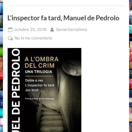
L’inspector fa tard, Manuel de Pedrolo
Posted
By
octubre 25, 2018
XavierSerrahima
on
a
No hi ha comentaris
L’inspector
fa
tard,
Manuel
de
Pedrolo