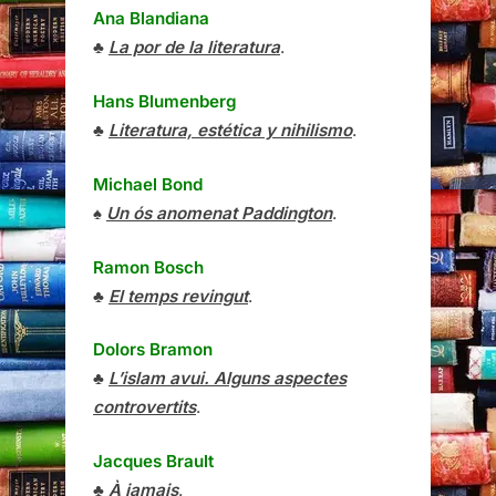
Ana Blandiana
♣
La por de la literatura
.
Hans Blumenberg
♣
Literatura, estética y nihilismo
.
Michael Bond
♠
Un ós anomenat Paddington
.
Ramon Bosch
♣
El temps revingut
.
Dolors Bramon
♣
L’islam avui. Alguns aspectes
controvertits
.
Jacques Brault
♣
À jamais
.