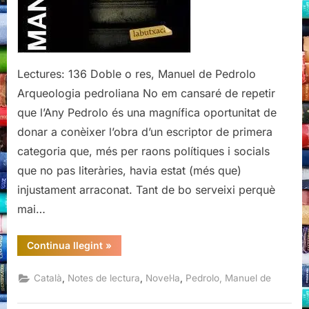
Lectures: 136 Doble o res, Manuel de Pedrolo
Arqueologia pedroliana No em cansaré de repetir
que l’Any Pedrolo és una magnífica oportunitat de
donar a conèixer l’obra d’un escriptor de primera
categoria que, més per raons polítiques i socials
que no pas literàries, havia estat (més que)
injustament arraconat. Tant de bo serveixi perquè
mai…
“Doble
Continua llegint
»
o
res,
Manuel
,
,
,
Català
Notes de lectura
Novel·la
Pedrolo, Manuel de
de
Pedrolo”