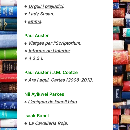
♣
Orgull i prejudici
.
♥
Lady Susan
.
♦
Emma
.
Paul Auster
♠
Viatges per l’Scriptorium
.
♣
Informe de l’interior
.
♥
4 3 2 1
.
Paul Auster
i
J.M. Coetze
♥
Ara i aquí. Cartes (2008-2011)
.
Nii Ayikwei Parkes
♠
L’enigma de l’ocell blau
.
Isaak Bàbel
♣
La Cavalleria Roja
.