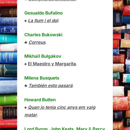
Gesualdo Bufalino
♠
La llum i el dol
.
Charles Bukowski
♣
Correus
.
Mikhaïl Bulgàkov
♠
El Maestro y Margarita
.
Milena Busquets
♣
También esto pasará
.
Howard Butten
♠
Quan jo tenia cinc anys em vaig
matar
.
Lord Byron, John Keats, Mary
&
Percy