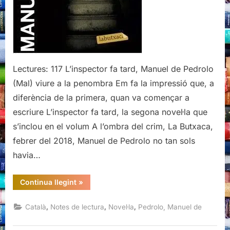
Lectures: 117 L’inspector fa tard, Manuel de Pedrolo
(Mal) viure a la penombra Em fa la impressió que, a
diferència de la primera, quan va començar a
escriure L’inspector fa tard, la segona novel·la que
s’inclou en el volum A l’ombra del crim, La Butxaca,
febrer del 2018, Manuel de Pedrolo no tan sols
havia…
“L’inspector
Continua llegint
»
fa
tard,
Manuel
,
,
,
Català
Notes de lectura
Novel·la
Pedrolo, Manuel de
de
Pedrolo”