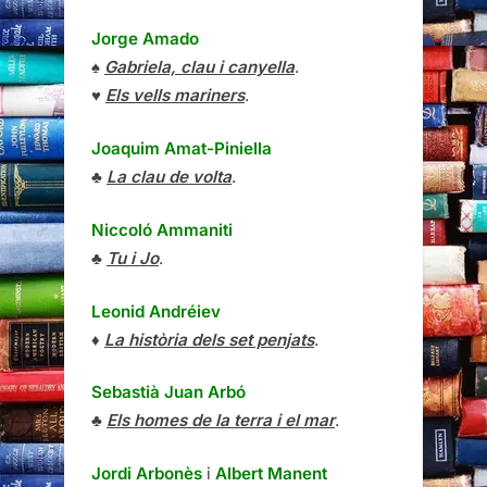
Jorge Amado
♠
Gabriela, clau i canyella
.
♥
Els vells mariners
.
Joaquim Amat-Piniella
♣
La clau de volta
.
Niccoló Ammaniti
♣
Tu i Jo
.
Leonid Andréiev
♦
La història dels set penjats
.
Sebastià Juan Arbó
♣
Els homes de la terra i el mar
.
Jordi Arbonès
i
Albert Manent