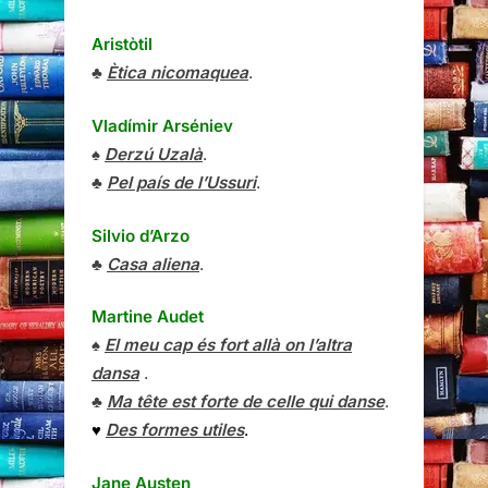
Aristòtil
♣
Ètica nicomaquea
.
Vladímir Arséniev
♠
Derzú Uzalà
.
♣
Pel país de l’Ussuri
.
Silvio d’Arzo
♣
Casa aliena
.
Martine Audet
♠
El meu cap és fort allà on l’altra
dansa
.
♣
Ma tête est forte de celle qui danse
.
♥
Des formes utiles
.
Jane Austen