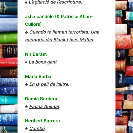
♠
L’agitació de l’escriptura
.
asha bandele (& Patrisse Khan-
Cullors)
♣
Cuando te llaman terrorista: Una
memoria del Black Lives Matter
.
Nir Baram
♦
La bona gent
.
Maria Barbal
♣
En la pell de l’altre
.
Damià Bardera
♣
Fauna Animal
.
Heribert Barrera
♣
Cambó
.