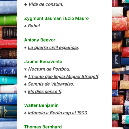
♣
Vida de consum
.
Zygmunt Bauman
i
Ezio Mauro
♠
Babel
.
Antony Beevor
♠
La guerra civil española
.
Jaume Benavente
♥
Nocturn de Portbou
.
♣
L’home que llegia Miquel Strogoff
.
♠
Somnis de Valparaíso
.
♦
Els dies sense fi
.
Walter Benjamin
♠
Infància a Berlín cap al 1900
.
Thomas Bernhard