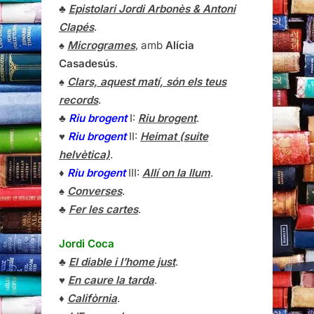
♣
Epistolari Jordi Arbonès & Antoni
Clapés
.
♠
Microgrames
, amb
Alícia
Casadesús
.
♠
Clars, aquest matí, són els teus
records
.
♣
Riu brogent
I:
Riu brogent
.
♥
Riu brogent
II:
Heimat (suite
helvètica)
.
♦
Riu brogent
III:
Allí on la llum
.
♠
Converses
.
♣
Fer les cartes
.
Jordi Coca
♣
El diable i l’home just
.
♥
En caure la tarda
.
♦
Califòrnia
.