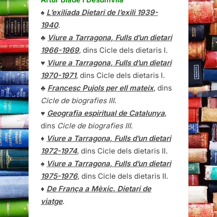
♠
L’exiliada Dietari de l’exili 1939-
1940
.
♣
Viure a Tarragona, Fulls d’un dietari
1966-1969
, dins Cicle dels dietaris I.
♥
Viure a Tarragona, Fulls d’un dietari
1970-1971
, dins Cicle dels dietaris I.
♣
Francesc Pujols per ell mateix
, dins
Cicle de biografies III
.
♥
Geografia espiritual de Catalunya
,
dins
Cicle de biografies III
.
♦
Viure a Tarragona, Fulls d’un dietari
1972-1974
, dins Cicle dels dietaris II.
♠
Viure a Tarragona, Fulls d’un dietari
1975-1976
, dins Cicle dels dietaris II.
♦
De França a Mèxic. Dietari de
viatge
.