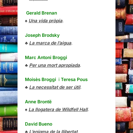
Gerald Brenan
♠
Una vida pròpia
.
Joseph Brodsky
♣
La marca de l’aigua
.
Marc Antoni Broggi
♣
Per una mort apropiada
.
Moisès Broggi
i
Teresa Pous
♣
La necessitat de ser útil
.
Anne Brontë
♠
La llogatera de Wildfell Hall
.
David Bueno
♣
L’enigma de la llibertat
.