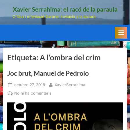
Skip
Xavier Serrahima: el racó de la paraula
to
Crítica i orientació literària: invitació a la lectura.
content
Etiqueta:
A l’ombra del crim
Joc brut, Manuel de Pedrolo
Posted
By
octubre 27, 2018
XavierSerrahima
on
a
No hi ha comentaris
Joc
brut,
Manuel
de
Pedrolo