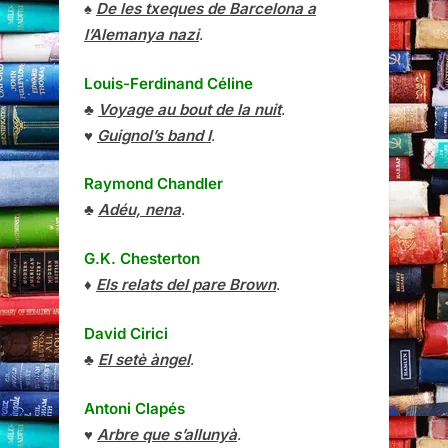
♠
De les txeques de Barcelona a
l’Alemanya nazi
.
Louis-Ferdinand Céline
♣
Voyage au bout de la nuit
.
♥
Guignol’s band I
.
Raymond Chandler
♣
Adéu, nena
.
G.K. Chesterton
♦
Els relats del pare Brown
.
David Cirici
♣
El setè àngel
.
Antoni Clapés
♥
Arbre que s’allunyà
.