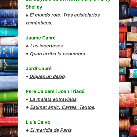
Shelle
y
♠
El mundo roto. Tres epistolarios
románticos
.
Jaume Cabré
♣
Les incerteses
.
♥
Quan arriba la penombra
.
Jordi Cabré
♠
Digues un desig
.
Pere Calders
i
Joan Triadú
♠
La maleta extraviada
.
♣
Estimat amic. Cartes. Textos
.
Lluís Calvo
♣
El meridià de París
.