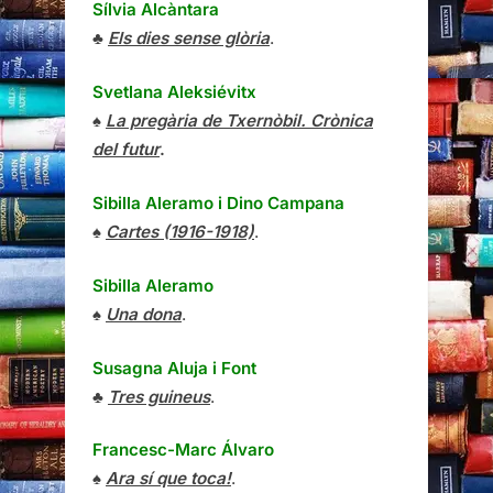
Sílvia Alcàntara
♣
Els dies sense glòria
.
Svetlana Aleksiévitx
♠
La pregària de Txernòbil. Crònica
del futur
.
Sibilla Aleramo
i
Dino Campana
♠
Cartes (1916-1918)
.
Sibilla Aleramo
♠
Una dona
.
Susagna Aluja i Font
♣
Tres guineus
.
Francesc-Marc Álvaro
♠
Ara sí que toca!
.