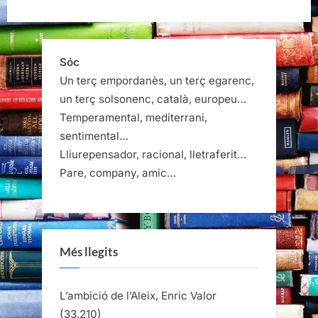
Sóc
Un terç empordanès, un terç egarenc,
un terç solsonenc, català, europeu…
Temperamental, mediterrani,
sentimental…
Lliurepensador, racional, lletraferit…
Pare, company, amic…
Més llegits
L’ambició de l’Aleix, Enric Valor
(33.210)