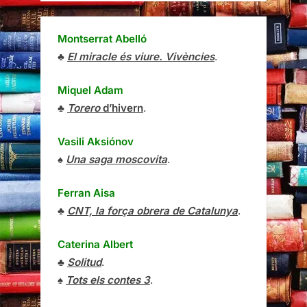
Montserrat Abelló
♣
El miracle és viure. Vivències
.
Miquel Adam
♣
Torero
d’hivern
.
Vasili Aksiónov
♠
Una saga moscovita
.
Ferran Aisa
♣
CNT, la força obrera de Catalunya
.
Caterina Albert
♣
Solitud
.
♠
Tots els contes 3
.