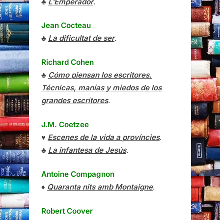
♣
L’Emperador
.
Jean Cocteau
♣
La dificultat de ser
.
Richard Cohen
♣
Cómo piensan los escritores.
Técnicas, manías y miedos de los
grandes escritores
.
J.M. Coetzee
♥
Escenes de la vida a províncies
.
♣
La infantesa de Jesús
.
Antoine Compagnon
♦
Quaranta nits amb Montaigne
.
Robert Coover