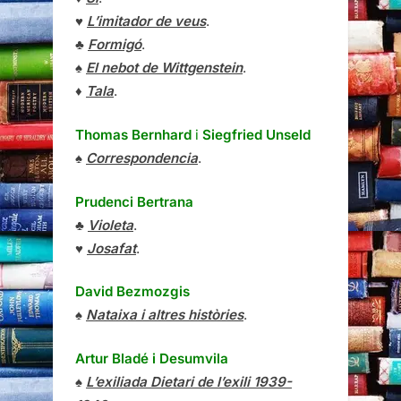
♥
L’imitador de veus
.
♣
Formigó
.
♠
El nebot de Wittgenstein
.
♦
Tala
.
Thomas Bernhard
i
Siegfried Unseld
♠
Correspondencia
.
Prudenci Bertrana
♣
Violeta
.
♥
Josafat
.
David Bezmozgis
♠
Nataixa i altres històries
.
Artur Bladé i Desumvila
♠
L’exiliada Dietari de l’exili 1939-