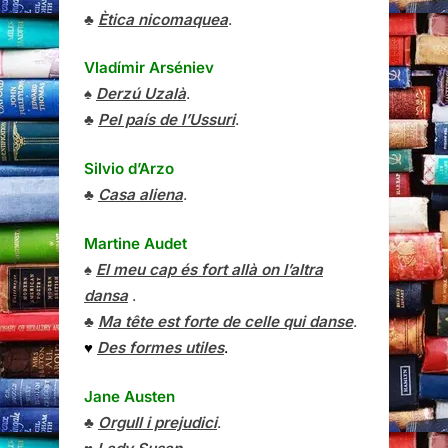
♣
Ètica nicomaquea
.
Vladímir Arséniev
♠
Derzú Uzalà
.
♣
Pel país de l’Ussuri
.
Silvio d’Arzo
♣
Casa aliena
.
Martine Audet
♠
El meu cap és fort allà on l’altra
dansa
.
♣
Ma tête est forte de celle qui danse
.
♥
Des formes utiles
.
Jane Austen
♣
Orgull i prejudici
.