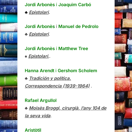
Jordi Arbonès
i
Joaquim Carbó
♣
Epistolari
.
Jordi Arbonès
i
Manuel de Pedrolo
♣
Epistolari
.
Jordi Arbonès
i
Matthew Tree
♠
Epistolari
,.
Hanna Arendt
i
Gershom Scholem
♣
Tradición y política.
Correspondencia (1939-1964)
.
Rafael Argullol
♣
Moisès Broggi, cirurgià, l’any 104 de
la seva vida
.
Aristòtil