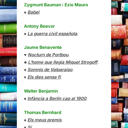
Zygmunt Bauman
i
Ezio Mauro
♠
Babel
.
Antony Beevor
♠
La guerra civil española
.
Jaume Benavente
♥
Nocturn de Portbou
.
♣
L’home que llegia Miquel Strogoff
.
♠
Somnis de Valparaíso
.
♦
Els dies sense fi
.
Walter Benjamin
♠
Infància a Berlín cap al 1900
.
Thomas Bernhard
♠
Els meus premis
.
♦
Sí
.