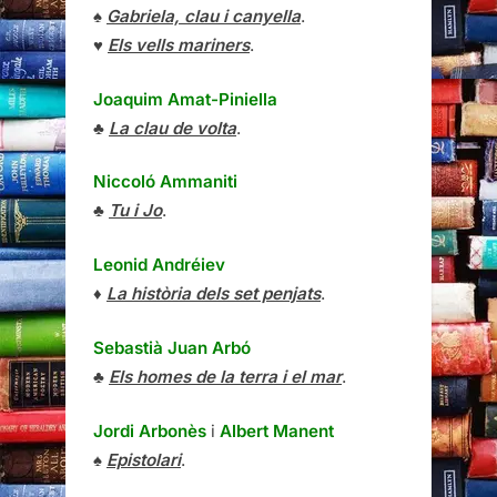
♠
Gabriela, clau i canyella
.
♥
Els vells mariners
.
Joaquim Amat-Piniella
♣
La clau de volta
.
Niccoló Ammaniti
♣
Tu i Jo
.
Leonid Andréiev
♦
La història dels set penjats
.
Sebastià Juan Arbó
♣
Els homes de la terra i el mar
.
Jordi Arbonès
i
Albert Manent
♠
Epistolari
.