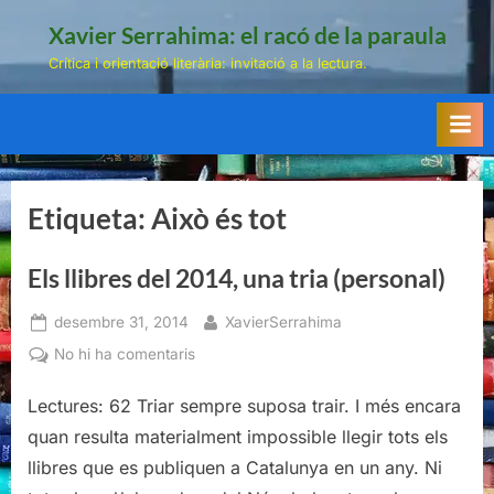
Skip
Xavier Serrahima: el racó de la paraula
to
Crítica i orientació literària: invitació a la lectura.
content
Etiqueta:
Això és tot
Els llibres del 2014, una tria (personal)
Posted
By
desembre 31, 2014
XavierSerrahima
on
a
No hi ha comentaris
Els
llibres
Lectures: 62 Triar sempre suposa trair. I més encara
del
quan resulta materialment impossible llegir tots els
2014,
llibres que es publiquen a Catalunya en un any. Ni
una