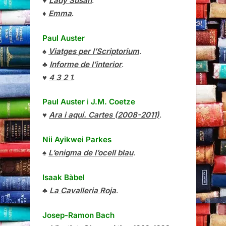
♥
Lady Susan
.
♦
Emma
.
Paul Auster
♠
Viatges per l’Scriptorium
.
♣
Informe de l’interior
.
♥
4 3 2 1
.
Paul Auster
i
J.M. Coetze
♥
Ara i aquí. Cartes (2008-2011)
.
Nii Ayikwei Parkes
♠
L’enigma de l’ocell blau
.
Isaak Bàbel
♣
La Cavalleria Roja
.
Josep-Ramon Bach