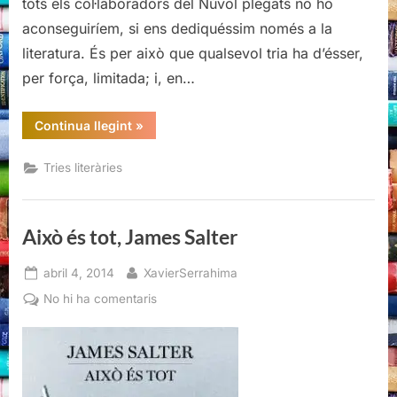
tots els col·laboradors del Núvol plegats no ho
tria
aconseguiríem, si ens dediquéssim només a la
(personal)
literatura. És per això que qualsevol tria ha d’ésser,
per força, limitada; i, en…
“Els
Continua llegint
»
llibres
del
2014,
Tries literàries
una
tria
(personal)”
Això és tot, James Salter
Posted
By
abril 4, 2014
XavierSerrahima
on
a
No hi ha comentaris
Això
és
tot,
James