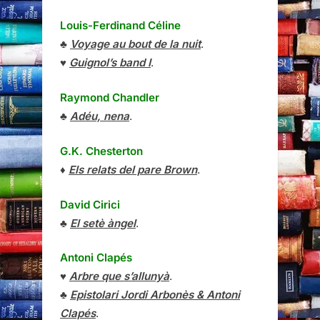
Louis-Ferdinand Céline
♣
Voyage au bout de la nuit
.
♥
Guignol’s band I
.
Raymond Chandler
♣
Adéu, nena
.
G.K. Chesterton
♦
Els relats del pare Brown
.
David Cirici
♣
El setè àngel
.
Antoni Clapés
♥
Arbre que s’allunyà
.
♣
Epistolari Jordi Arbonès & Antoni
Clapés
.