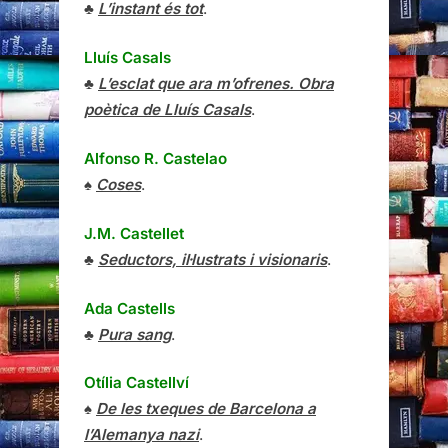
♣
L’instant és tot
.
Lluís Casals
♣
L’esclat que ara m’ofrenes. Obra
poètica de Lluís Casals
.
Alfonso R. Castelao
♠
Coses
.
J.M. Castellet
♣
Seductors, il·lustrats i visionaris
.
Ada Castells
♣
Pura sang
.
Otília Castellví
♠
De les txeques de Barcelona a
l’Alemanya nazi
.