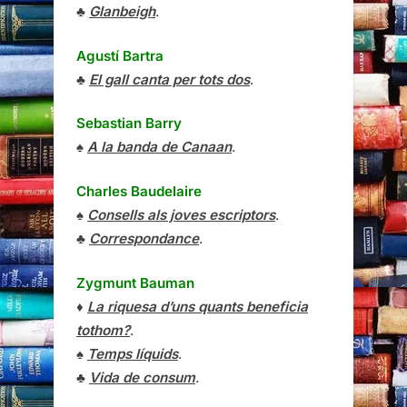
♣
Glanbeigh
.
Agustí Bartra
♣
El gall canta per tots dos
.
Sebastian Barry
♠
A la banda de Canaan
.
Charles Baudelaire
♠
Consells als joves escriptors
.
♣
Correspondance
.
Zygmunt Bauman
♦
La riquesa d’uns quants beneficia
tothom?
.
♠
Temps líquids
.
♣
Vida de consum
.