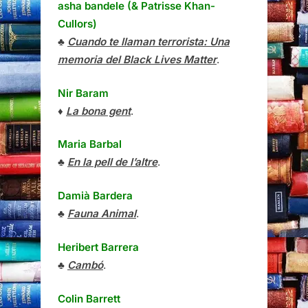
asha bandele (& Patrisse Khan-
Cullors)
♣
Cuando te llaman terrorista: Una
memoria del Black Lives Matter
.
Nir Baram
♦
La bona gent
.
Maria Barbal
♣
En la pell de l’altre
.
Damià Bardera
♣
Fauna Animal
.
Heribert Barrera
♣
Cambó
.
Colin Barrett