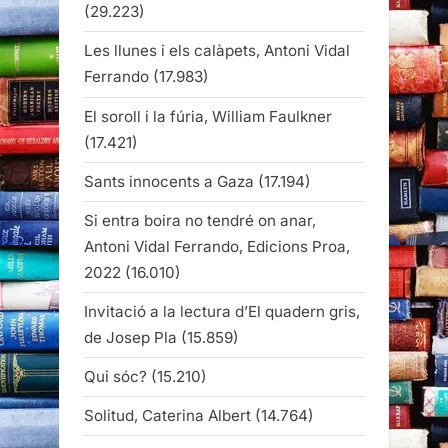
(29.223)
Les llunes i els calàpets, Antoni Vidal
Ferrando
(17.983)
El soroll i la fúria, William Faulkner
(17.421)
Sants innocents a Gaza
(17.194)
Si entra boira no tendré on anar,
Antoni Vidal Ferrando, Edicions Proa,
2022
(16.010)
Invitació a la lectura d’El quadern gris,
de Josep Pla
(15.859)
Qui sóc?
(15.210)
Solitud, Caterina Albert
(14.764)