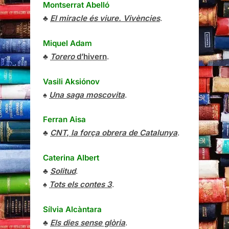
Montserrat Abelló
♣
El miracle és viure. Vivències
.
Miquel Adam
♣
Torero
d’hivern
.
Vasili Aksiónov
♠
Una saga moscovita
.
Ferran Aisa
♣
CNT, la força obrera de Catalunya
.
Caterina Albert
♣
Solitud
.
♠
Tots els contes 3
.
Sílvia Alcàntara
♣
Els dies sense glòria
.