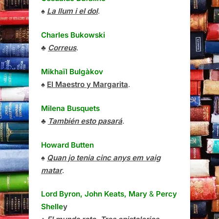
♠
La llum i el dol
.
Charles Bukowski
♣
Correus
.
Mikhaïl Bulgàkov
♠
El Maestro y Margarita
.
Milena Busquets
♣
También esto pasará
.
Howard Butten
♠
Quan jo tenia cinc anys em vaig
matar
.
Lord Byron, John Keats, Mary
&
Percy
Shelle
y