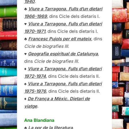
1940
.
♣
Viure a Tarragona, Fulls d’un dietari
1966-1969
, dins Cicle dels dietaris I.
♥
Viure a Tarragona, Fulls d’un dietari
1970-1971
, dins Cicle dels dietaris I.
♣
Francesc Pujols per ell mateix
, dins
Cicle de biografies III
.
♥
Geografia espiritual de Catalunya
,
dins
Cicle de biografies III
.
♦
Viure a Tarragona, Fulls d’un dietari
1972-1974
, dins Cicle dels dietaris II.
♠
Viure a Tarragona, Fulls d’un dietari
1975-1976
, dins Cicle dels dietaris II.
♦
De França a Mèxic. Dietari de
viatge
.
Ana Blandiana
♣
La por de la literatura
.