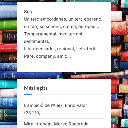
Sóc
Un terç empordanès, un terç egarenc,
un terç solsonenc, català, europeu…
Temperamental, mediterrani,
sentimental…
Lliurepensador, racional, lletraferit…
Pare, company, amic…
Més llegits
L’ambició de l’Aleix, Enric Valor
(33.210)
Mirall trencat, Mercè Rodoreda