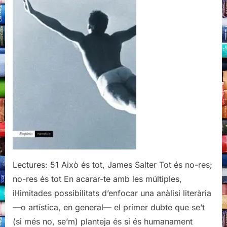
Salter
Lectures: 51 Això és tot, James Salter Tot és no-res;
no-res és tot En acarar-te amb les múltiples,
il·limitades possibilitats d’enfocar una anàlisi literària
—o artística, en general— el primer dubte que se’t
(si més no, se’m) planteja és si és humanament