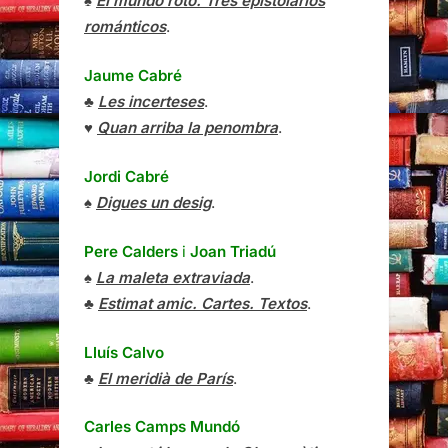
♠
El mundo roto. Tres epistolarios
románticos
.
Jaume Cabré
♣
Les incerteses
.
♥
Quan arriba la penombra
.
Jordi Cabré
♠
Digues un desig
.
Pere Calders
i
Joan Triadú
♠
La maleta extraviada
.
♣
Estimat amic. Cartes. Textos
.
Lluís Calvo
♣
El meridià de París
.
Carles Camps Mundó