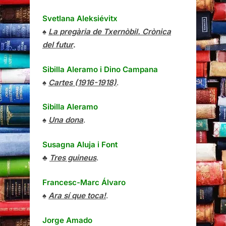
Svetlana Aleksiévitx
♠
La pregària de Txernòbil. Crònica
del futur
.
Sibilla Aleramo
i
Dino Campana
♠
Cartes (1916-1918)
.
Sibilla Aleramo
♠
Una dona
.
Susagna Aluja i Font
♣
Tres guineus
.
Francesc-Marc Álvaro
♠
Ara sí que toca!
.
Jorge Amado