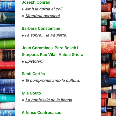
Joseph Conrad
♦
Amb la corda al coll
.
♣
Memòria personal
.
Barbara Constantine
♠
I a sobre… la Paulette
.
Joan Coromines
,
Pere Bosch i
Gimpera
,
Pau Vila
i
Antoni Griera
♠
Epistolari
.
Santi Cortés
♣
El compromís amb la cultura
.
Mia Couto
♣
La confessió de la lleona
.
Alfonso Cuatrecasas