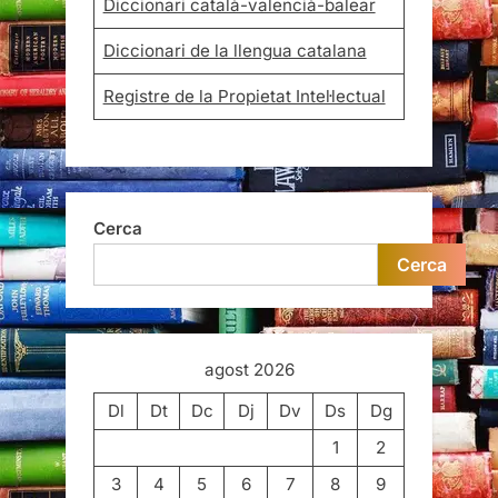
Diccionari català-valencià-balear
Diccionari de la llengua catalana
Registre de la Propietat Intel·lectual
Cerca
Cerca
agost 2026
Dl
Dt
Dc
Dj
Dv
Ds
Dg
1
2
3
4
5
6
7
8
9