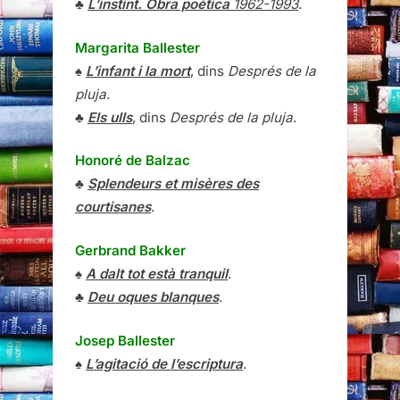
♣
L’instint. Obra poètica
1962-1993
.
Margarita Ballester
♠
L’infant i la mort
, dins
Després de la
pluja
.
♣
Els ulls
, dins
Després de la pluja
.
Honoré de Balzac
♣
Splendeurs et misères des
courtisanes
.
Gerbrand Bakker
♠
A dalt tot està tranquil
.
♣
Deu oques blanques
.
Josep Ballester
♠
L’agitació de l’escriptura
.