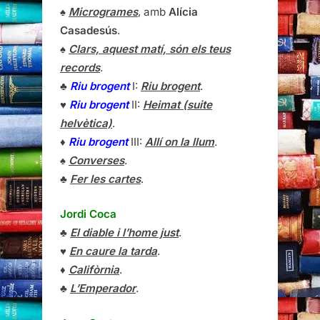
♠
Microgrames
, amb
Alícia
Casadesús
.
♠
Clars, aquest matí, són els teus
records
.
♣
Riu brogent
I:
Riu brogent
.
♥
Riu brogent
II:
Heimat (suite
helvètica)
.
♦
Riu brogent
III:
Allí on la llum
.
♠
Converses
.
♣
Fer les cartes
.
Jordi Coca
♣
El diable i l’home just
.
♥
En caure la tarda
.
♦
Califòrnia
.
♣
L’Emperador
.