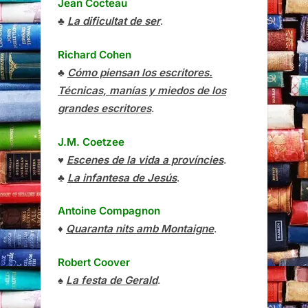
Jean Cocteau
♣
La dificultat de ser
.
Richard Cohen
♣
Cómo piensan los escritores.
Técnicas, manías y miedos de los
grandes escritores
.
J.M. Coetzee
♥
Escenes de la vida a províncies
.
♣
La infantesa de Jesús
.
Antoine Compagnon
♦
Quaranta nits amb Montaigne
.
Robert Coover
♠
La festa de Gerald
.