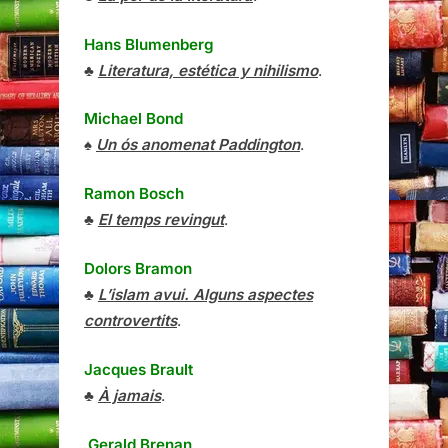
Hans Blumenberg
♣
Literatura, estética y nihilismo
.
Michael Bond
♠
Un ós anomenat Paddington
.
Ramon Bosch
♣
El temps revingut
.
Dolors Bramon
♣
L’islam avui. Alguns aspectes
controvertits
.
Jacques Brault
♣
À jamais
.
Gerald Brenan