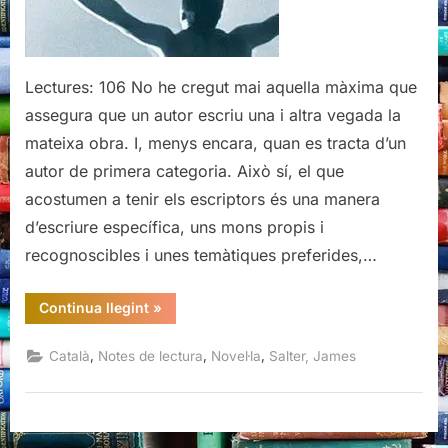
Lectures: 106 No he cregut mai aquella màxima que
assegura que un autor escriu una i altra vegada la
mateixa obra. I, menys encara, quan es tracta d’un
autor de primera categoria. Això sí, el que
acostumen a tenir els escriptors és una manera
d’escriure específica, uns mons propis i
recognoscibles i unes temàtiques preferides,…
“Això
Continua llegint
»
és
tot,
James
,
,
,
Català
Notes de lectura
Novel·la
Salter, James
Salter”