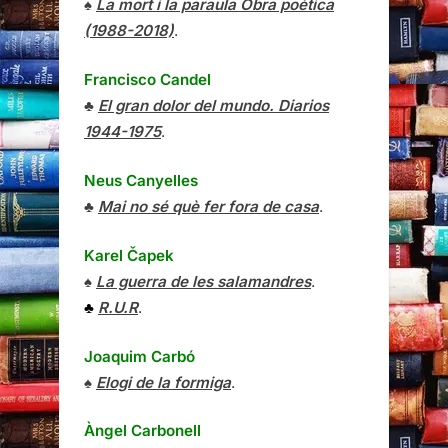
♠
La mort i la paraula Obra poètica
(1988-2018)
.
Francisco Candel
♣
El gran dolor del mundo. Diarios
1944-1975
.
Neus Canyelles
♣
Mai no sé què fer fora de casa
.
Karel Čapek
♠
La guerra de les salamandres
.
♣
R.U.R
.
Joaquim Carbó
♠
Elogi de la formiga
.
Àngel Carbonell