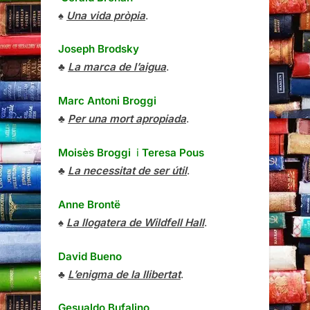
♠
Una vida pròpia
.
Joseph Brodsky
♣
La marca de l’aigua
.
Marc Antoni Broggi
♣
Per una mort apropiada
.
Moisès Broggi
i
Teresa Pous
♣
La necessitat de ser útil
.
Anne Brontë
♠
La llogatera de Wildfell Hall
.
David Bueno
♣
L’enigma de la llibertat
.
Gesualdo Bufalino