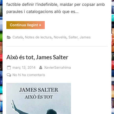
factible definir l’indefinible, maldar per copsar amb
paraules i catalogacions allò que es…
“Això
Continua llegint
»
és
tot,
James
,
,
,
Català
Notes de lectura
Novel·la
Salter, James
Salter”
Això és tot, James Salter
Posted
By
març 13, 2014
XavierSerrahima
on
a
No hi ha comentaris
Això
és
tot,
James
Salter