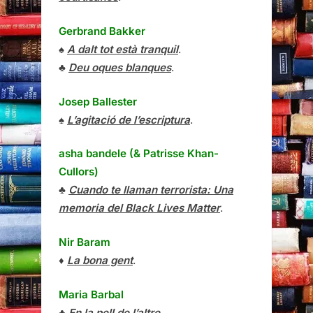
Gerbrand Bakker
♠
A dalt tot està tranquil
.
♣
Deu oques blanques
.
Josep Ballester
♠
L’agitació de l’escriptura
.
asha bandele (& Patrisse Khan-
Cullors)
♣
Cuando te llaman terrorista: Una
memoria del Black Lives Matter
.
Nir Baram
♦
La bona gent
.
Maria Barbal
♣
En la pell de l’altre
.