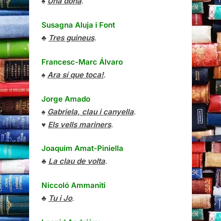
♠
Una dona
.
Susagna Aluja i Font
♣
Tres guineus
.
Francesc-Marc Álvaro
♠
Ara sí que toca!
.
Jorge Amado
♠
Gabriela, clau i canyella
.
♥
Els vells mariners
.
Joaquim Amat-Piniella
♣
La clau de volta
.
Niccoló Ammaniti
♣
Tu i Jo
.