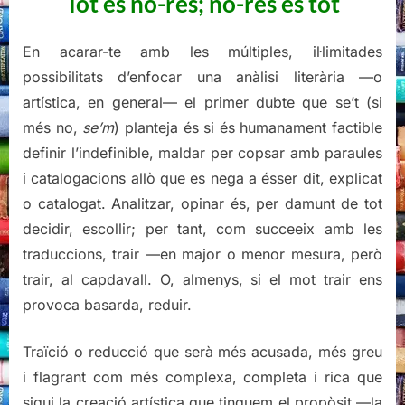
Tot és no-res; no-res és tot
En acarar-te amb les múltiples, il·limitades
possibilitats d’enfocar una anàlisi literària —o
artística, en general— el primer dubte que se’t (si
més no,
se’m
) planteja és si és humanament factible
definir l’indefinible, maldar per copsar amb paraules
i catalogacions allò que es nega a ésser dit, explicat
o catalogat. Analitzar, opinar és, per damunt de tot
decidir, escollir; per tant, com succeeix amb les
traduccions, trair —en major o menor mesura, però
trair, al capdavall. O, almenys, si el mot trair ens
provoca basarda, reduir.
Traïció o reducció que serà més acusada, més greu
i flagrant com més complexa, completa i rica que
sigui la creació artística que tinguem el propòsit —la