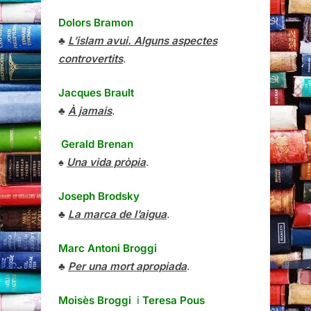
Dolors Bramon
♣
L’islam avui. Alguns aspectes
controvertits
.
Jacques Brault
♣
À jamais
.
Gerald Brenan
♠
Una vida pròpia
.
Joseph Brodsky
♣
La marca de l’aigua
.
Marc Antoni Broggi
♣
Per una mort apropiada
.
Moisès Broggi
i
Teresa Pous