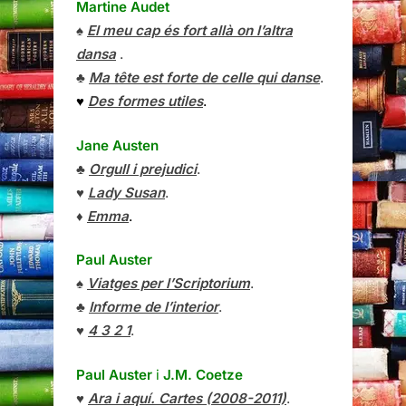
Martine Audet
♠
El meu cap és fort allà on l’altra
dansa
.
♣
Ma tête est forte de celle qui danse
.
♥
Des formes utiles
.
Jane Austen
♣
Orgull i prejudici
.
♥
Lady Susan
.
♦
Emma
.
Paul Auster
♠
Viatges per l’Scriptorium
.
♣
Informe de l’interior
.
♥
4 3 2 1
.
Paul Auster
i
J.M. Coetze
♥
Ara i aquí. Cartes (2008-2011)
.