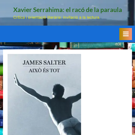
Skip
Xavier Serrahima: el racó de la paraula
to
Crítica i orientació literària: invitació a la lectura.
content