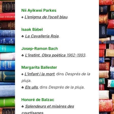
Nii Ayikwei Parkes
♠
L’enigma de l’ocell blau
.
Isaak Bàbel
♣
La Cavalleria Roja
.
Josep-Ramon Bach
♣
L’instint. Obra poètica
1962-1993
.
Margarita Ballester
♠
L’infant i la mort
, dins
Després de la
pluja
.
♣
Els ulls
, dins
Després de la pluja
.
Honoré de Balzac
♣
Splendeurs et misères des
courtisanes
.