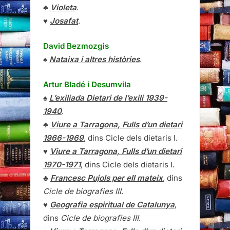
♣
Violeta
.
♥
Josafat
.
David Bezmozgis
♠
Nataixa i altres històries
.
Artur Bladé i Desumvila
♠
L’exiliada Dietari de l’exili 1939-
1940
.
♣
Viure a Tarragona, Fulls d’un dietari
1966-1969
, dins Cicle dels dietaris I.
♥
Viure a Tarragona, Fulls d’un dietari
1970-1971
, dins Cicle dels dietaris I.
♣
Francesc Pujols per ell mateix
, dins
Cicle de biografies III
.
♥
Geografia espiritual de Catalunya
,
dins
Cicle de biografies III
.