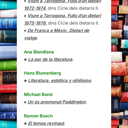
♦
Viure a Tarragona, Fulls d’un dietari
1972-1974
, dins Cicle dels dietaris II.
♠
Viure a Tarragona, Fulls d’un dietari
1975-1976
, dins Cicle dels dietaris II.
♦
De França a Mèxic. Dietari de
viatge
.
Ana Blandiana
♣
La por de la literatura
.
Hans Blumenberg
♣
Literatura, estética y nihilismo
.
Michael Bond
♠
Un ós anomenat Paddington
.
Ramon Bosch
♣
El temps revingut
.