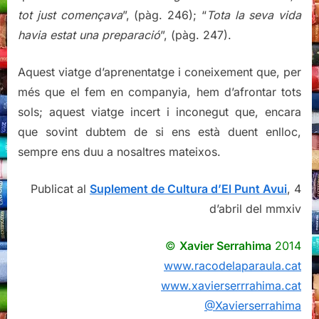
tot just començava
”, (pàg. 246); “
Tota la seva vida
havia estat una preparació
”, (pàg. 247).
Aquest viatge d’aprenentatge i coneixement que, per
més que el fem en companyia, hem d’afrontar tots
sols; aquest viatge incert i inconegut que, encara
que sovint dubtem de si ens està duent enlloc,
sempre ens duu a nosaltres mateixos.
Publicat al
Suplement de Cultura d’El Punt Avui
, 4
d’abril del mmxiv
©
Xavier Serrahima
2014
www.racodelaparaula.cat
www.xavierserrrahima.cat
@Xavierserrahima