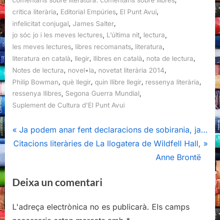
comentaris sobre literatura. comentaris sobre llibres
,
,
,
crítica literària
Editorial Empúries
El Punt Avui
,
,
infelicitat conjugal
James Salter
,
,
,
jo sóc jo i les meves lectures
L’última nit
lectura
,
,
,
les meves lectures
libres recomanats
literatura
,
,
,
,
literatura en català
llegir
llibres en català
nota de lectura
,
,
,
Notes de lectura
novel•la
novetat literària 2014
,
,
,
,
Philip Bowman
què llegir
quin llibre llegir
ressenya literària
,
,
ressenya llibres
Segona Guerra Mundial
Suplement de Cultura d'El Punt Avui
Navegació
P
Ja podem anar fent declaracions de sobirania, ja…
N
r
Citacions literàries de La llogatera de Wildfell Hall,
d'entrades
e
e
Anne Brontë
x
v
Deixa un comentari
t
i
P
o
L'adreça electrònica no es publicarà.
Els camps
o
u