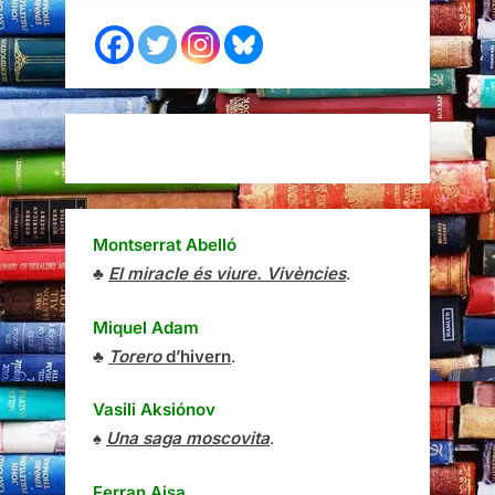
Montserrat Abelló
♣
El miracle és viure. Vivències
.
Miquel Adam
♣
Torero
d’hivern
.
Vasili Aksiónov
♠
Una saga moscovita
.
Ferran Aisa