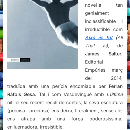
novel·la tan
genialment
inclassificable i
irreductible com
Això és tot
(All
That Is)
, de
James Salter
,
Editorial
Empúries, març
del 2014,
traduïda amb una perícia encomiable per
Ferran
Ràfols Gesa
. Tal i com s’esdevingué amb
L’última
nit, el seu recent recull de contes, la seva escriptura
(precisa i preciosa) ens deixa, literalment, sense alè;
ens atrapa amb una força poderosíssima,
enlluernadora, irresistible.