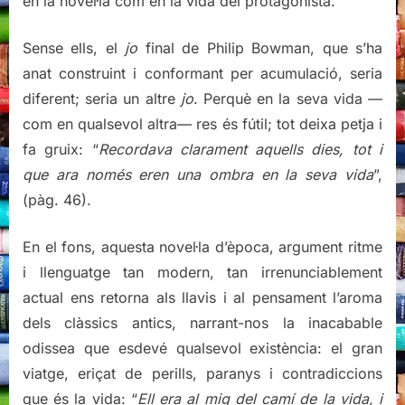
en la novel·la com en la vida del protagonista.
Sense ells, el
jo
final de Philip Bowman, que s’ha
anat construint i conformant per acumulació, seria
diferent; seria un altre
jo
. Perquè en la seva vida —
com en qualsevol altra— res és fútil; tot deixa petja i
fa gruix: “
Recordava clarament aquells dies, tot i
que ara només eren una ombra en la seva vida
”,
(pàg. 46).
En el fons, aquesta novel·la d’època, argument ritme
i llenguatge tan modern, tan irrenunciablement
actual ens retorna als llavis i al pensament l’aroma
dels clàssics antics, narrant-nos la inacabable
odissea que esdevé qualsevol existència: el gran
viatge, eriçat de perills, paranys i contradiccions
que és la vida: “
Ell era al mig del camí de la vida, i