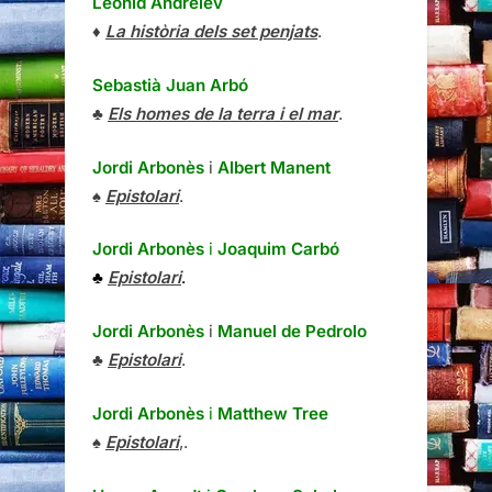
Leonid Andréiev
♦
La història dels set penjats
.
Sebastià Juan Arbó
♣
Els homes de la terra i el mar
.
Jordi Arbonès
i
Albert Manent
♠
Epistolari
.
Jordi Arbonès
i
Joaquim Carbó
♣
Epistolari
.
Jordi Arbonès
i
Manuel de Pedrolo
♣
Epistolari
.
Jordi Arbonès
i
Matthew Tree
♠
Epistolari
,.