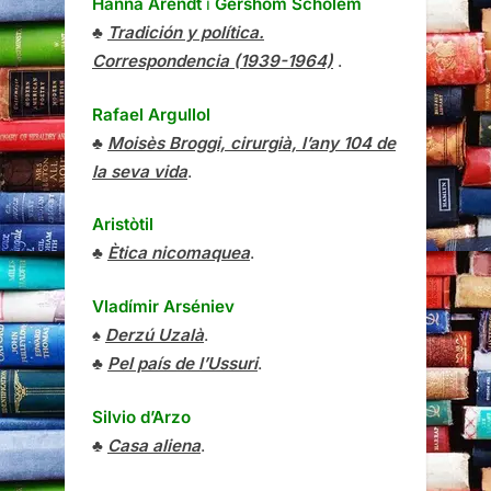
Hanna Arendt
i
Gershom Scholem
♣
Tradición y política.
Correspondencia (1939-1964)
.
Rafael Argullol
♣
Moisès Broggi, cirurgià, l’any 104 de
la seva vida
.
Aristòtil
♣
Ètica nicomaquea
.
Vladímir Arséniev
♠
Derzú Uzalà
.
♣
Pel país de l’Ussuri
.
Silvio d’Arzo
♣
Casa aliena
.