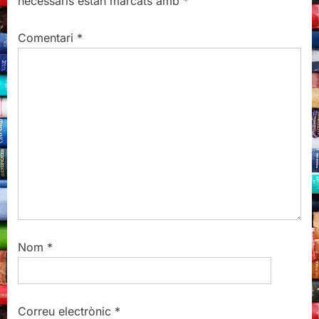
necessaris estan marcats amb
*
s
s
t
P
Comentari
*
:
o
s
t
:
Nom
*
Correu electrònic
*