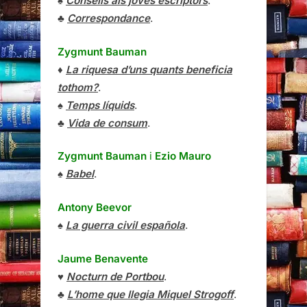
♠
Consells als joves escriptors
.
♣
Correspondance
.
Zygmunt Bauman
♦
La riquesa d’uns quants beneficia
tothom?
.
♠
Temps líquids
.
♣
Vida de consum
.
Zygmunt Bauman
i
Ezio Mauro
♠
Babel
.
Antony Beevor
♠
La guerra civil española
.
Jaume Benavente
♥
Nocturn de Portbou
.
♣
L’home que llegia Miquel Strogoff
.