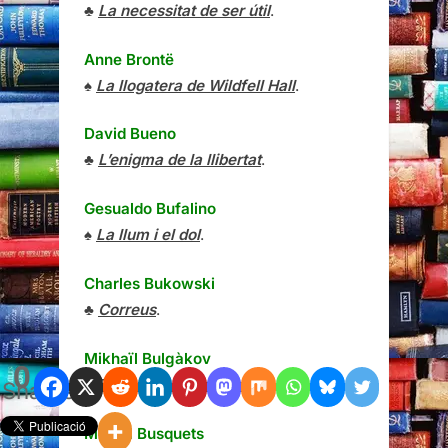
♣
La necessitat de ser útil
.
Anne Brontë
♠
La llogatera de Wildfell Hall
.
David Bueno
♣
L’enigma de la llibertat
.
Gesualdo Bufalino
♠
La llum i el dol
.
Charles Bukowski
♣
Correus
.
Mikhaïl Bulgàkov
0
♠
El Maestro y Margarita
.
Shares
Milena Busquets