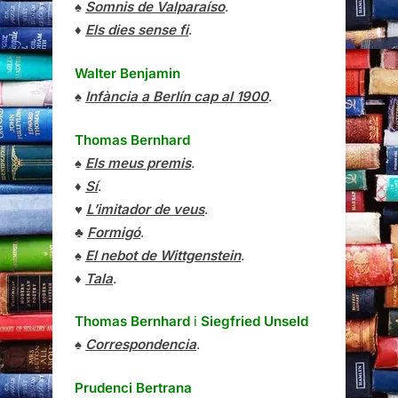
♠
Somnis de Valparaíso
.
♦
Els dies sense fi
.
Walter Benjamin
♠
Infància a Berlín cap al 1900
.
Thomas Bernhard
♠
Els meus premis
.
♦
Sí
.
♥
L’imitador de veus
.
♣
Formigó
.
♠
El nebot de Wittgenstein
.
♦
Tala
.
Thomas Bernhard
i
Siegfried Unseld
♠
Correspondencia
.
Prudenci Bertrana