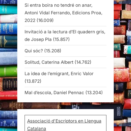
Si entra boira no tendré on anar,
Antoni Vidal Ferrando, Edicions Proa,
2022
(16.009)
Invitació a la lectura d’El quadern gris,
de Josep Pla
(15.857)
Qui sóc?
(15.208)
Solitud, Caterina Albert
(14.762)
La idea de l’emigrant, Enric Valor
(13.872)
Mal d’escola, Daniel Pennac
(13.204)
Associació d'Escriptors en Llengua
Catalana