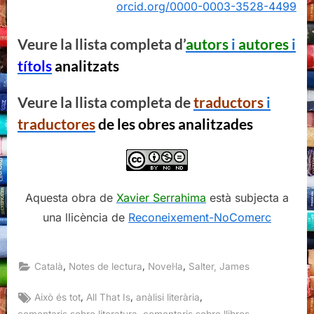
orcid.org/0000-0003-3528-4499
Veure la llista completa d’
autors
i
autores
i
títols
analitzats
Veure la llista completa de
traductors
i
traductores
de les obres analitzades
Aquesta obra de
Xavier Serrahima
està subjecta a
una llicència de
Reconeixement-NoComerc
,
,
,
Català
Notes de lectura
Novel·la
Salter, James
Tags:
,
,
,
Això és tot
All That Is
anàlisi literària
,