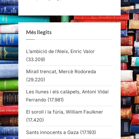
Més llegits
L’ambició de l’Aleix, Enric Valor
(33.209)
Mirall trencat, Mercè Rodoreda
(29.220)
Les llunes i els calàpets, Antoni Vidal
Ferrando
(17.981)
El soroll i la fúria, William Faulkner
(17.420)
Sants innocents a Gaza
(17.193)