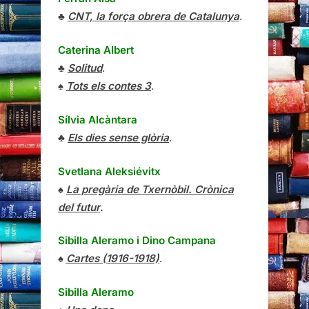
♣
CNT, la força obrera de Catalunya
.
Caterina Albert
♣
Solitud
.
♠
Tots els contes 3
.
Sílvia Alcàntara
♣
Els dies sense glòria
.
Svetlana Aleksiévitx
♠
La pregària de Txernòbil. Crònica
del futur
.
Sibilla Aleramo
i
Dino Campana
♠
Cartes (1916-1918)
.
Sibilla Aleramo