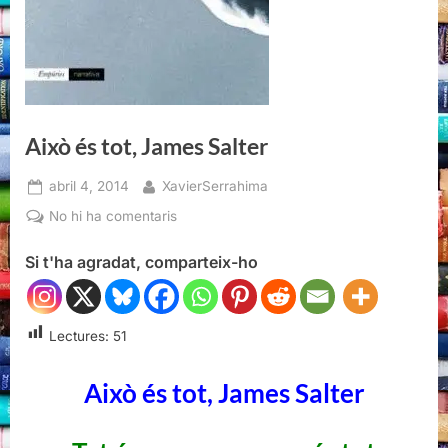
Això és tot, James Salter
Posted
By
abril 4, 2014
XavierSerrahima
on
a
No hi ha comentaris
Això
Si t'ha agradat, comparteix-ho
és
tot,
James
Salter
Lectures:
51
Això és tot, James Salter