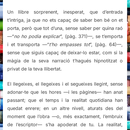
Un llibre sorprenent, inesperat, que d’entrada
t’intriga, ja que no ets capaç de saber ben bé on et
porta, però que tot d’una, sense saber per quina raó
—“
no ho podia explicar
”, (pàg. 371)—, se t’emporta
i et transporta —“
t’ho empasses tot
”, (pàg. 64)—,
sense que siguis capaç de deixar-lo estar, com si la
màgia de la seva narració t’hagués hipnotitzat o
privat de la teva llibertat.
El llegeixes, el llegeixes i el segueixes llegint, sense
adonar-te que les hores —i les pàgines— han anat
passant; que el temps i la realitat quotidiana han
quedat enrere; en un altre nivell, aturats des del
moment que l’obra —o, més exactament, l’embruix
de l’escriptor— s’ha apoderat de tu. La realitat,