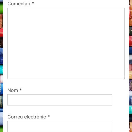
Comentari
*
P
t
o
:
s
t
:
Nom
*
Correu electrònic
*