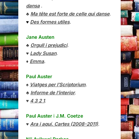
dansa
.
♣
Ma tête est forte de celle qui danse
.
♥
Des formes utiles
.
Jane Austen
♣
Orgull i prejudici
.
♥
Lady Susan
.
♦
Emma
.
Paul Auster
♠
Viatges per l’Scriptorium
.
♣
Informe de l’interior
.
♥
4 3 2 1
.
Paul Auster
i
J.M. Coetze
♥
Ara i aquí. Cartes (2008-2011)
.