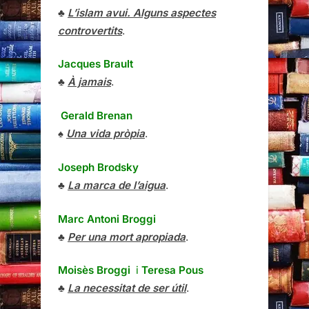
♣
L’islam avui. Alguns aspectes
controvertits
.
Jacques Brault
♣
À jamais
.
Gerald Brenan
♠
Una vida pròpia
.
Joseph Brodsky
♣
La marca de l’aigua
.
Marc Antoni Broggi
♣
Per una mort apropiada
.
Moisès Broggi
i
Teresa Pous
♣
La necessitat de ser útil
.