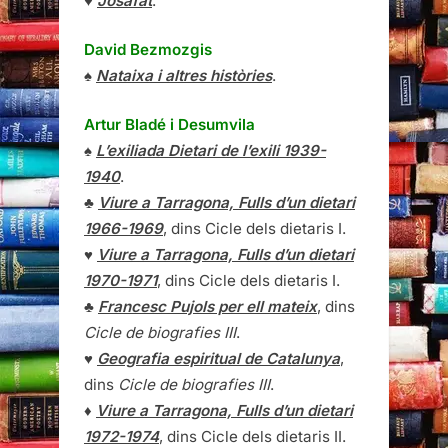
♥
Josafat
.
David Bezmozgis
♠
Nataixa i altres històries
.
Artur Bladé i Desumvila
♠
L’exiliada Dietari de l’exili 1939-
1940
.
♣
Viure a Tarragona, Fulls d’un dietari
1966-1969
, dins Cicle dels dietaris I.
♥
Viure a Tarragona, Fulls d’un dietari
1970-1971
, dins Cicle dels dietaris I.
♣
Francesc Pujols per ell mateix
, dins
Cicle de biografies III
.
♥
Geografia espiritual de Catalunya
,
dins
Cicle de biografies III
.
♦
Viure a Tarragona, Fulls d’un dietari
1972-1974
, dins Cicle dels dietaris II.