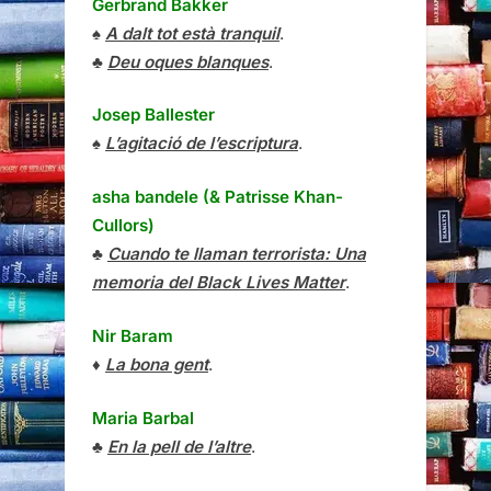
Gerbrand Bakker
♠
A dalt tot està tranquil
.
♣
Deu oques blanques
.
Josep Ballester
♠
L’agitació de l’escriptura
.
asha bandele (& Patrisse Khan-
Cullors)
♣
Cuando te llaman terrorista: Una
memoria del Black Lives Matter
.
Nir Baram
♦
La bona gent
.
Maria Barbal
♣
En la pell de l’altre
.