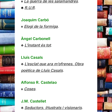
♠
La guerra de les salamandres
.
♣
R.U.R
.
Joaquim Carbó
♠
Elogi de la formiga
.
Àngel Carbonell
♣
L’instant és tot
.
Lluís Casals
♣
L’esclat que ara m’ofrenes. Obra
poètica de Lluís Casals
.
Alfonso R. Castelao
♠
Coses
.
J.M. Castellet
♣
Seductors, il·lustrats i visionaris
.