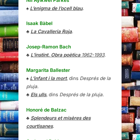
Nii Ayikwei Parkes
♠
L’enigma de l’ocell blau
.
Isaak Bàbel
♣
La Cavalleria Roja
.
Josep-Ramon Bach
♣
L’instint. Obra poètica
1962-1993
.
Margarita Ballester
♠
L’infant i la mort
, dins
Després de la
pluja
.
♣
Els ulls
, dins
Després de la pluja
.
Honoré de Balzac
♣
Splendeurs et misères des
courtisanes
.