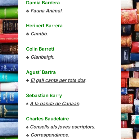
Damià Bardera
♣
Fauna Animal
.
Heribert Barrera
♣
Cambó
.
Colin Barrett
♣
Glanbeigh
.
Agustí Bartra
♣
El gall canta per tots dos
.
Sebastian Barry
♠
A la banda de Canaan
.
Charles Baudelaire
♠
Consells als joves escriptors
.
♣
Correspondance
.