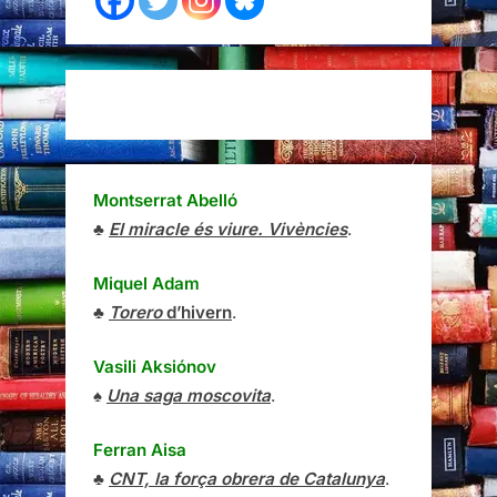
Montserrat Abelló
♣
El miracle és viure. Vivències
.
Miquel Adam
♣
Torero
d’hivern
.
Vasili Aksiónov
♠
Una saga moscovita
.
Ferran Aisa
♣
CNT, la força obrera de Catalunya
.