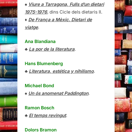
♠
Viure a Tarragona, Fulls d’un dietari
1975-1976
, dins Cicle dels dietaris II.
♦
De França a Mèxic. Dietari de
viatge
.
Ana Blandiana
♣
La por de la literatura
.
Hans Blumenberg
♣
Literatura, estética y nihilismo
.
Michael Bond
♠
Un ós anomenat Paddington
.
Ramon Bosch
♣
El temps revingut
.
Dolors Bramon