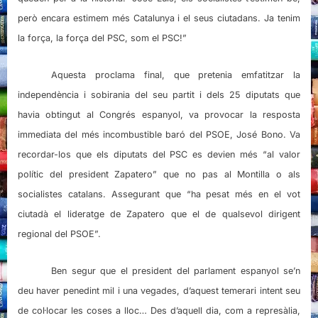
però encara estimem més Catalunya i el seus ciutadans. Ja tenim
la força, la força del PSC, som el PSC!”
Aquesta proclama final, que pretenia emfatitzar la
independència i sobirania del seu partit i dels 25 diputats que
havia obtingut al Congrés espanyol, va provocar la resposta
immediata del més incombustible baró del PSOE, José Bono. Va
recordar-los que els diputats del PSC es devien més “al valor
polític del president Zapatero” que no pas al Montilla o als
socialistes catalans. Assegurant que “ha pesat més en el vot
ciutadà el lideratge de Zapatero que el de qualsevol dirigent
regional del PSOE”.
Ben segur que el president del parlament espanyol se’n
deu haver penedint mil i una vegades, d’aquest temerari intent seu
de col·locar les coses a lloc… Des d’aquell dia, com a represàlia,