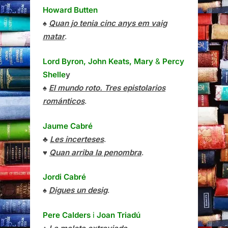
Howard Butten
♠
Quan jo tenia cinc anys em vaig
matar
.
Lord Byron, John Keats, Mary
&
Percy
Shelle
y
♠
El mundo roto. Tres epistolarios
románticos
.
Jaume Cabré
♣
Les incerteses
.
♥
Quan arriba la penombra
.
Jordi Cabré
♠
Digues un desig
.
Pere Calders
i
Joan Triadú