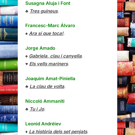
Susagna Aluja i Font
♣
Tres guineus
.
Francesc-Marc Álvaro
♠
Ara sí que toca!
.
Jorge Amado
♠
Gabriela, clau i canyella
.
♥
Els vells mariners
.
Joaquim Amat-Piniella
♣
La clau de volta
.
Niccoló Ammaniti
♣
Tu i Jo
.
Leonid Andréiev
♦
La història dels set penjats
.