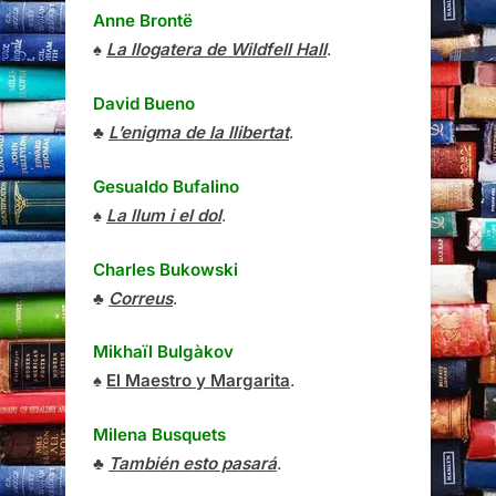
Anne Brontë
♠
La llogatera de Wildfell Hall
.
David Bueno
♣
L’enigma de la llibertat
.
Gesualdo Bufalino
♠
La llum i el dol
.
Charles Bukowski
♣
Correus
.
Mikhaïl Bulgàkov
♠
El Maestro y Margarita
.
Milena Busquets
♣
También esto pasará
.