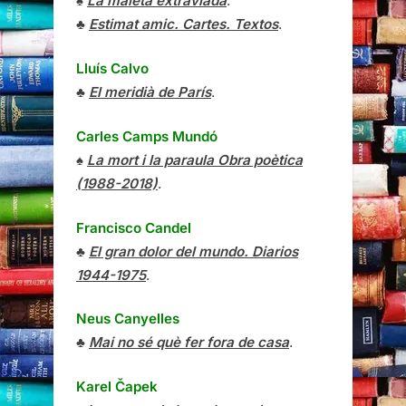
♠
La maleta extraviada
.
♣
Estimat amic. Cartes. Textos
.
Lluís Calvo
♣
El meridià de París
.
Carles Camps Mundó
♠
La mort i la paraula Obra poètica
(1988-2018)
.
Francisco Candel
♣
El gran dolor del mundo. Diarios
1944-1975
.
Neus Canyelles
♣
Mai no sé què fer fora de casa
.
Karel Čapek