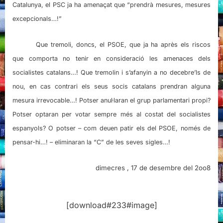
Catalunya, el PSC ja ha amenaçat que “prendrà mesures, mesures
excepcionals…!”
Que tremoli, doncs, el PSOE, que ja ha après els riscos
que comporta no tenir en consideració les amenaces dels
socialistes catalans…! Que tremolin i s’afanyin a no decebre’ls de
nou, en cas contrari els seus socis catalans prendran alguna
mesura irrevocable…! Potser anul·laran el grup parlamentari propi?
Potser optaran per votar sempre més al costat del socialistes
espanyols? O potser – com deuen patir els del PSOE, només de
pensar-hi…! – eliminaran la “C” de les seves sigles…!
dimecres , 17 de desembre del 2oo8
[download#233#image]