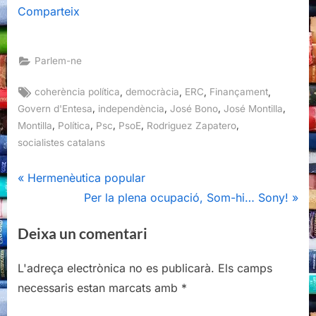
Comparteix
Parlem-ne
Tags:
,
,
,
,
coherència política
democràcia
ERC
Finançament
,
,
,
,
Govern d'Entesa
independència
José Bono
José Montilla
,
,
,
,
,
Montilla
Política
Psc
PsoE
Rodriguez Zapatero
socialistes catalans
Navegació
P
Hermenèutica popular
r
N
Per la plena ocupació, Som-hi… Sony!
d'entrades
e
e
Deixa un comentari
v
x
i
t
L'adreça electrònica no es publicarà.
Els camps
o
P
necessaris estan marcats amb
*
u
o
s
s