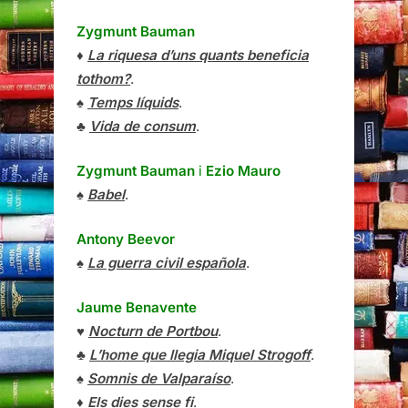
Zygmunt Bauman
♦
La riquesa d’uns quants beneficia
tothom?
.
♠
Temps líquids
.
♣
Vida de consum
.
Zygmunt Bauman
i
Ezio Mauro
♠
Babel
.
Antony Beevor
♠
La guerra civil española
.
Jaume Benavente
♥
Nocturn de Portbou
.
♣
L’home que llegia Miquel Strogoff
.
♠
Somnis de Valparaíso
.
♦
Els dies sense fi
.