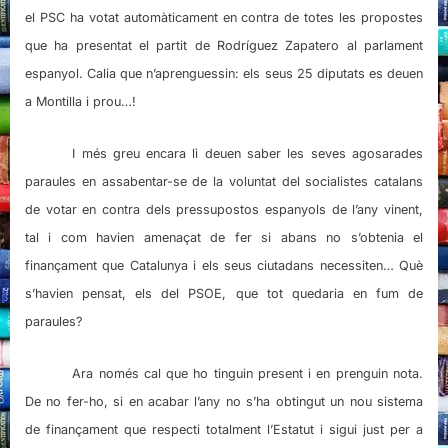
el PSC ha votat automàticament en contra de totes les propostes
que ha presentat el partit de Rodríguez Zapatero al parlament
espanyol. Calia que n’aprenguessin: els seus 25 diputats es deuen
a Montilla i prou…!
I més greu encara li deuen saber les seves agosarades
paraules en assabentar-se de la voluntat del socialistes catalans
de votar en contra dels pressupostos espanyols de l’any vinent,
tal i com havien amenaçat de fer si abans no s’obtenia el
finançament que Catalunya i els seus ciutadans necessiten… Què
s’havien pensat, els del PSOE, que tot quedaria en fum de
paraules?
Ara només cal que ho tinguin present i en prenguin nota.
De no fer-ho, si en acabar l’any no s’ha obtingut un nou sistema
de finançament que respecti totalment l’Estatut i sigui just per a