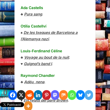
Ada Castells
♣
Pura sang
.
Otília Castellví
♠
De les txeques de Barcelona a
l’Alemanya nazi
.
Louis-Ferdinand Céline
♣
Voyage au bout de la nuit
.
♥
Guignol’s band I
.
Raymond Chandler
♣
Adéu, nena
.
0
G.K. Chesterton
Shares
♦
Els relats del pare Brown
.