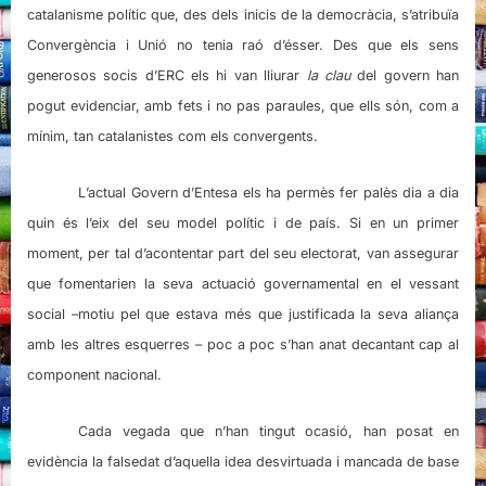
catalanisme polític que, des dels inicis de la democràcia, s’atribuïa
Convergència i Unió no tenia raó d’ésser. Des que els sens
generosos socis d’ERC els hi van lliurar
la clau
del govern han
pogut evidenciar, amb fets i no pas paraules, que ells són, com a
mínim, tan catalanistes com els convergents.
L’actual Govern d’Entesa els ha permès fer palès dia a dia
quin és l’eix del seu model polític i de país. Si en un primer
moment, per tal d’acontentar part del seu electorat, van assegurar
que fomentarien la seva actuació governamental en el vessant
social –motiu pel que estava més que justificada la seva aliança
amb les altres esquerres – poc a poc s’han anat decantant cap al
component nacional.
Cada vegada que n’han tingut ocasió, han posat en
evidència la falsedat d’aquella idea desvirtuada i mancada de base