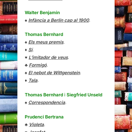
Walter Benjamin
♠
Infància a Berlín cap al 1900
.
Thomas Bernhard
♠
Els meus premis
.
♦
Sí
.
♥
L’imitador de veus
.
♣
Formigó
.
♠
El nebot de Wittgenstein
.
♦
Tala
.
Thomas Bernhard
i
Siegfried Unseld
♠
Correspondencia
.
Prudenci Bertrana
♣
Violeta
.