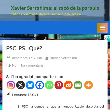
Skip
Xavier Serrahima: el racó de la paraula
to
Crítica i orientació literària: invitació a la lectura.
content
PSC, PS…Què?
Posted
By
desembre 17, 2008
Xavier Serrahima
on
a
No hi ha comentaris
PSC,
Si t'ha agradat, comparteix-ho
PS…
Què?
Lectures:
12.041
El PSC ha demostrat que la monopolització absoluta del