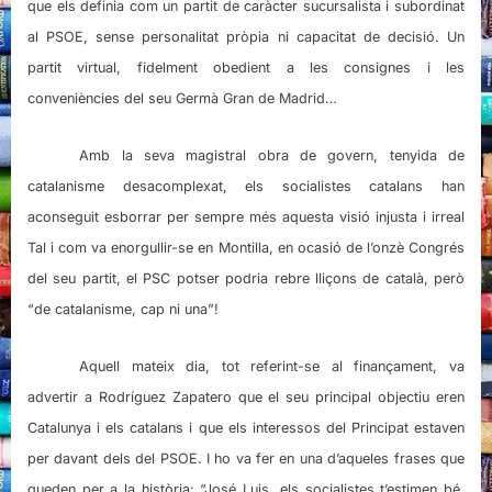
que els definia com un partit de caràcter sucursalista i subordinat
al PSOE, sense personalitat pròpia ni capacitat de decisió. Un
partit virtual, fidelment obedient a les consignes i les
conveniències del seu Germà Gran de Madrid…
Amb la seva magistral obra de govern, tenyida de
catalanisme desacomplexat, els socialistes catalans han
aconseguit esborrar per sempre més aquesta visió injusta i irreal
Tal i com va enorgullir-se en Montilla, en ocasió de l’onzè Congrés
del seu partit, el PSC potser podria rebre lliçons de català, però
“de catalanisme, cap ni una”!
Aquell mateix dia, tot referint-se al finançament, va
advertir a Rodríguez Zapatero que el seu principal objectiu eren
Catalunya i els catalans i que els interessos del Principat estaven
per davant dels del PSOE. I ho va fer en una d’aqueles frases que
queden per a la història: “José Luis, els socialistes t’estimen bé,