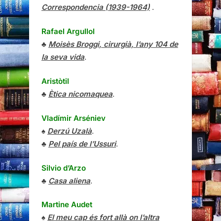
Correspondencia (1939-1964)
.
Rafael Argullol
♣
Moisès Broggi, cirurgià, l’any 104 de
la seva vida
.
Aristòtil
♣
Ètica nicomaquea
.
Vladímir Arséniev
♠
Derzú Uzalà
.
♣
Pel país de l’Ussuri
.
Silvio d’Arzo
♣
Casa aliena
.
Martine Audet
♠
El meu cap és fort allà on l’altra