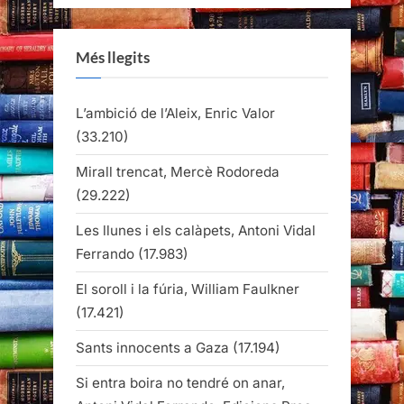
Més llegits
L’ambició de l’Aleix, Enric Valor
(33.210)
Mirall trencat, Mercè Rodoreda
(29.222)
Les llunes i els calàpets, Antoni Vidal
Ferrando
(17.983)
El soroll i la fúria, William Faulkner
(17.421)
Sants innocents a Gaza
(17.194)
Si entra boira no tendré on anar,