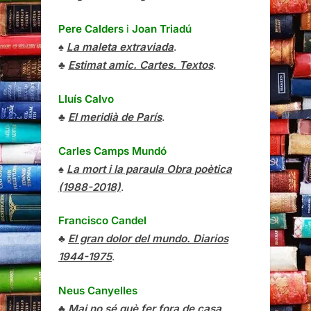
Pere Calders
i
Joan Triadú
♠
La maleta extraviada
.
♣
Estimat amic. Cartes. Textos
.
Lluís Calvo
♣
El meridià de París
.
Carles Camps Mundó
♠
La mort i la paraula Obra poètica
(1988-2018)
.
Francisco Candel
♣
El gran dolor del mundo. Diarios
1944-1975
.
Neus Canyelles
♣
Mai no sé què fer fora de casa
.