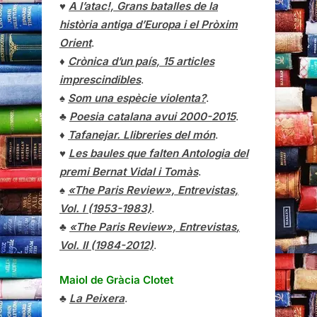
♥
A l’atac!, Grans batalles de la
història antiga d’Europa i el Pròxim
Orient
.
♦
Crònica d’un país, 15 articles
imprescindibles
.
♠
Som una espècie violenta?
.
♣
Poesia catalana avui 2000-2015
.
♦
Tafanejar. Llibreries del món
.
♥
Les baules que falten Antologia del
premi Bernat Vidal i Tomàs
.
♠
«The Paris Review», Entrevistas,
Vol. I (1953-1983)
.
♣
«The Paris Review»,
Entrevistas
,
Vol. II (1984-2012)
.
Maiol de Gràcia Clotet
♣
La Peixera
.