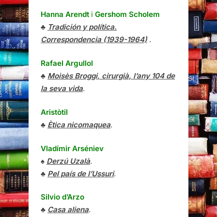
Hanna Arendt
i
Gershom Scholem
♣
Tradición y política.
Correspondencia (1939-1964)
.
Rafael Argullol
♣
Moisès Broggi, cirurgià, l’any 104 de
la seva vida
.
Aristòtil
♣
Ètica nicomaquea
.
Vladímir Arséniev
♠
Derzú Uzalà
.
♣
Pel país de l’Ussuri
.
Silvio d’Arzo
♣
Casa aliena
.