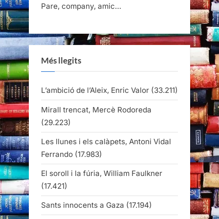
Pare, company, amic…
Més llegits
L’ambició de l’Aleix, Enric Valor
(33.211)
Mirall trencat, Mercè Rodoreda
(29.223)
Les llunes i els calàpets, Antoni Vidal
Ferrando
(17.983)
El soroll i la fúria, William Faulkner
(17.421)
Sants innocents a Gaza
(17.194)