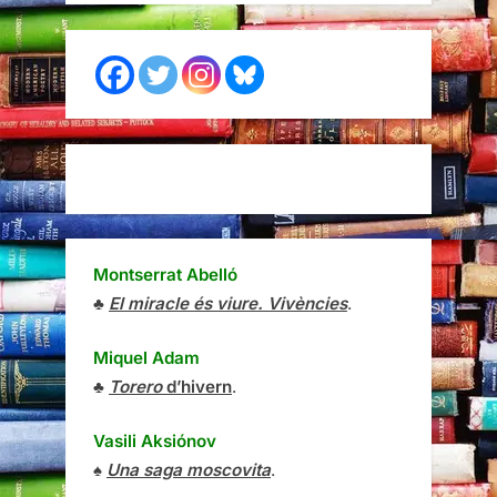
Montserrat Abelló
♣
El miracle és viure. Vivències
.
Miquel Adam
♣
Torero
d’hivern
.
Vasili Aksiónov
♠
Una saga moscovita
.