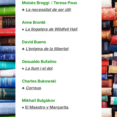
Moisès Broggi
i
Teresa Pous
♣
La necessitat de ser útil
.
Anne Brontë
♠
La llogatera de Wildfell Hall
.
David Bueno
♣
L’enigma de la llibertat
.
Gesualdo Bufalino
♠
La llum i el dol
.
Charles Bukowski
♣
Correus
.
Mikhaïl Bulgàkov
♠
El Maestro y Margarita
.