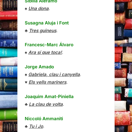
Sibilla Aleramo
♠
Una dona
.
Susagna Aluja i Font
♣
Tres guineus
.
Francesc-Marc Álvaro
♠
Ara sí que toca!
.
Jorge Amado
♠
Gabriela, clau i canyella
.
♥
Els vells mariners
.
Joaquim Amat-Piniella
♣
La clau de volta
.
Niccoló Ammaniti
♣
Tu i Jo
.