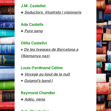
J.M. Castellet
♣
Seductors, il·lustrats i visionaris
.
Ada Castells
♣
Pura sang
.
Otília Castellví
♠
De les txeques de Barcelona a
l’Alemanya nazi
.
Louis-Ferdinand Céline
♣
Voyage au bout de la nuit
.
♥
Guignol’s band I
.
Raymond Chandler
♣
Adéu, nena
.