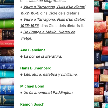
dins
Cicle de biografies III
.
♦
Viure a Tarragona, Fulls d’un dietari
1972-1974
, dins Cicle dels dietaris II.
♠
Viure a Tarragona, Fulls d’un dietari
1975-1976
, dins Cicle dels dietaris II.
♦
De França a Mèxic. Dietari de
viatge
.
Ana Blandiana
♣
La por de la literatura
.
Hans Blumenberg
♣
Literatura, estética y nihilismo
.
Michael Bond
♠
Un ós anomenat Paddington
.
Ramon Bosch