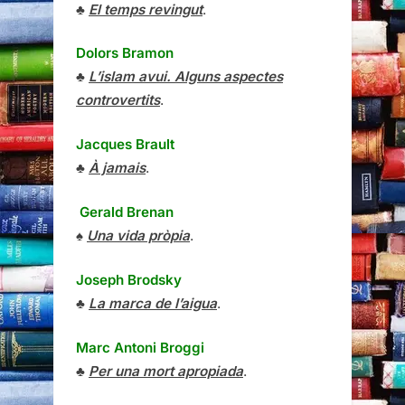
♣
El temps revingut
.
Dolors Bramon
♣
L’islam avui. Alguns aspectes
controvertits
.
Jacques Brault
♣
À jamais
.
Gerald Brenan
♠
Una vida pròpia
.
Joseph Brodsky
♣
La marca de l’aigua
.
Marc Antoni Broggi
♣
Per una mort apropiada
.