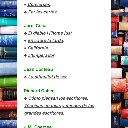
♠
Converses
.
♣
Fer les cartes
.
Jordi Coca
♣
El diable i l’home just
.
♥
En caure la tarda
.
♦
Califòrnia
.
♣
L’Emperador
.
Jean Cocteau
♣
La dificultat de ser
.
Richard Cohen
♣
Cómo piensan los escritores.
Técnicas, manías y miedos de los
grandes escritores
.
J.M. Coetzee