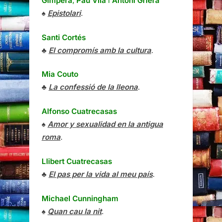
Gimpera
,
Pau Vila
i
Antoni Griera
♠
Epistolari
.
Santi Cortés
♣
El compromís amb la cultura
.
Mia Couto
♣
La confessió de la lleona
.
Alfonso Cuatrecasas
♠
Amor y sexualidad en la antigua
roma
.
Llibert Cuatrecasas
♣
El pas per la vida al meu país
.
Michael Cunningham
♠
Quan cau la nit
.