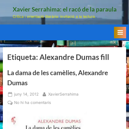
Skip
Xavier Serrahima: el racó de la paraula
to
Crítica i orientació literària: invitació a la lectura.
content
Etiqueta:
Alexandre Dumas fill
La dama de les camèlies, Alexandre
Dumas
Posted
By
juny 14, 2012
XavierSerrahima
on
a
No hi ha comentaris
La
dama
de
les