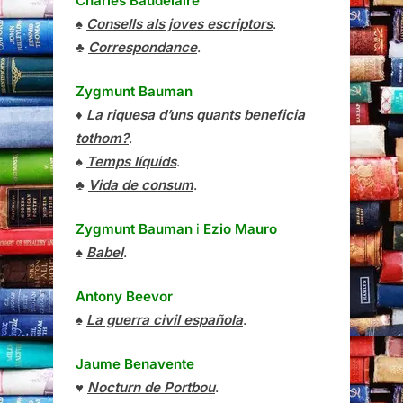
Charles Baudelaire
♠
Consells als joves escriptors
.
♣
Correspondance
.
Zygmunt Bauman
♦
La riquesa d’uns quants beneficia
tothom?
.
♠
Temps líquids
.
♣
Vida de consum
.
Zygmunt Bauman
i
Ezio Mauro
♠
Babel
.
Antony Beevor
♠
La guerra civil española
.
Jaume Benavente
♥
Nocturn de Portbou
.