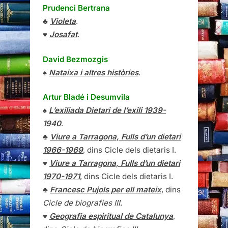
Prudenci Bertrana
♣
Violeta
.
♥
Josafat
.
David Bezmozgis
♠
Nataixa i altres històries
.
Artur Bladé i Desumvila
♠
L’exiliada Dietari de l’exili 1939-
1940
.
♣
Viure a Tarragona, Fulls d’un dietari
1966-1969
, dins Cicle dels dietaris I.
♥
Viure a Tarragona, Fulls d’un dietari
1970-1971
, dins Cicle dels dietaris I.
♣
Francesc Pujols per ell mateix
, dins
Cicle de biografies III
.
♥
Geografia espiritual de Catalunya
,