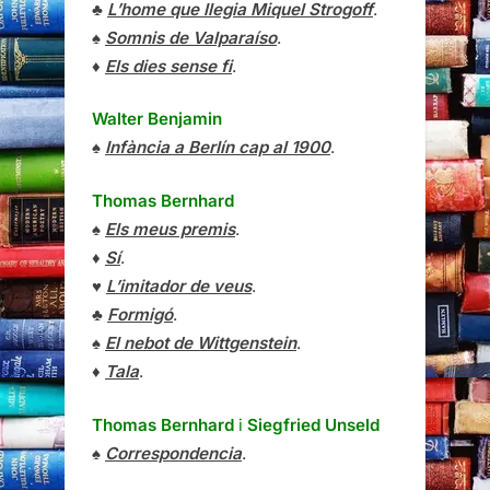
♣
L’home que llegia Miquel Strogoff
.
♠
Somnis de Valparaíso
.
♦
Els dies sense fi
.
Walter Benjamin
♠
Infància a Berlín cap al 1900
.
Thomas Bernhard
♠
Els meus premis
.
♦
Sí
.
♥
L’imitador de veus
.
♣
Formigó
.
♠
El nebot de Wittgenstein
.
♦
Tala
.
Thomas Bernhard
i
Siegfried Unseld
♠
Correspondencia
.