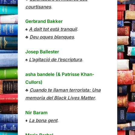
courtisanes
.
Gerbrand Bakker
♠
A dalt tot està tranquil
.
♣
Deu oques blanques
.
Josep Ballester
♠
L’agitació de l’escriptura
.
asha bandele (& Patrisse Khan-
Cullors)
♣
Cuando te llaman terrorista: Una
memoria del Black Lives Matter
.
Nir Baram
♦
La bona gent
.