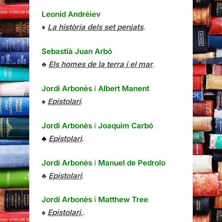
Leonid Andréiev
♦
La història dels set penjats
.
Sebastià Juan Arbó
♣
Els homes de la terra i el mar
.
Jordi Arbonès
i
Albert Manent
♠
Epistolari
.
Jordi Arbonès
i
Joaquim Carbó
♣
Epistolari
.
Jordi Arbonès
i
Manuel de Pedrolo
♣
Epistolari
.
Jordi Arbonès
i
Matthew Tree
♠
Epistolari
,.