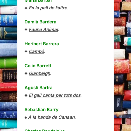
Maria Barbal
♣
En la pell de l’altre
.
Damià Bardera
♣
Fauna Animal
.
Heribert Barrera
♣
Cambó
.
Colin Barrett
♣
Glanbeigh
.
Agustí Bartra
♣
El gall canta per tots dos
.
Sebastian Barry
♠
A la banda de Canaan
.