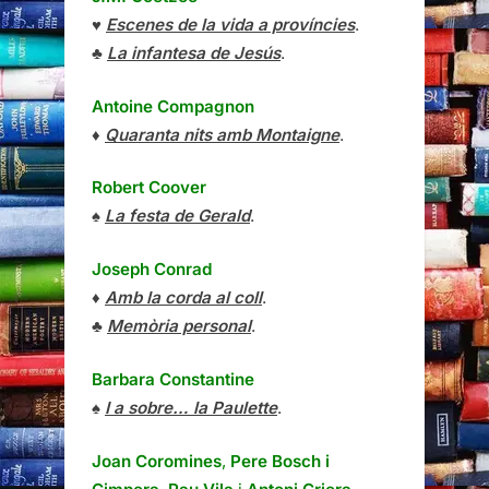
♥
Escenes de la vida a províncies
.
♣
La infantesa de Jesús
.
Antoine Compagnon
♦
Quaranta nits amb Montaigne
.
Robert Coover
♠
La festa de Gerald
.
Joseph Conrad
♦
Amb la corda al coll
.
♣
Memòria personal
.
Barbara Constantine
♠
I a sobre… la Paulette
.
Joan Coromines
,
Pere Bosch i