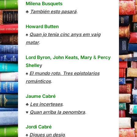
Milena Busquets
♣
También esto pasará
.
Howard Butten
♠
Quan jo tenia cinc anys em vaig
matar
.
Lord Byron, John Keats, Mary
&
Percy
Shelle
y
♠
El mundo roto. Tres epistolarios
románticos
.
Jaume Cabré
♣
Les incerteses
.
♥
Quan arriba la penombra
.
Jordi Cabré
♠
Digues un desig
.