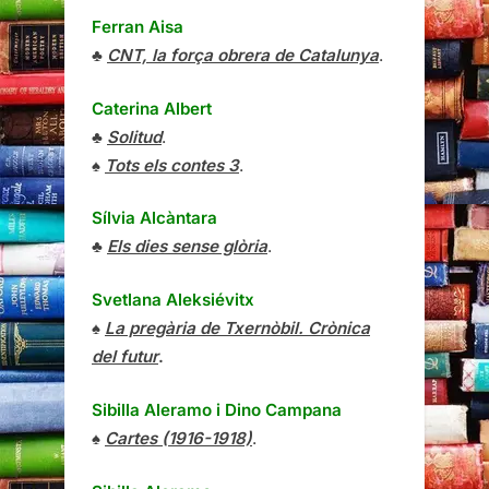
Ferran Aisa
♣
CNT, la força obrera de Catalunya
.
Caterina Albert
♣
Solitud
.
♠
Tots els contes 3
.
Sílvia Alcàntara
♣
Els dies sense glòria
.
Svetlana Aleksiévitx
♠
La pregària de Txernòbil. Crònica
del futur
.
Sibilla Aleramo
i
Dino Campana
♠
Cartes (1916-1918)
.