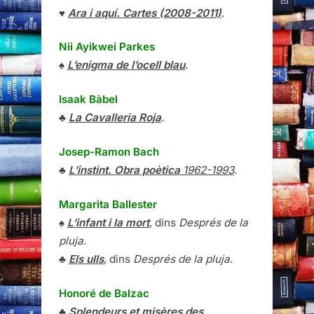
♥
Ara i aquí. Cartes (2008-2011)
.
Nii Ayikwei Parkes
♠
L’enigma de l’ocell blau
.
Isaak Bàbel
♣
La Cavalleria Roja
.
Josep-Ramon Bach
♣
L’instint. Obra poètica
1962-1993
.
Margarita Ballester
♠
L’infant i la mort
, dins
Després de la
pluja
.
♣
Els ulls
, dins
Després de la pluja
.
Honoré de Balzac
♣
Splendeurs et misères des