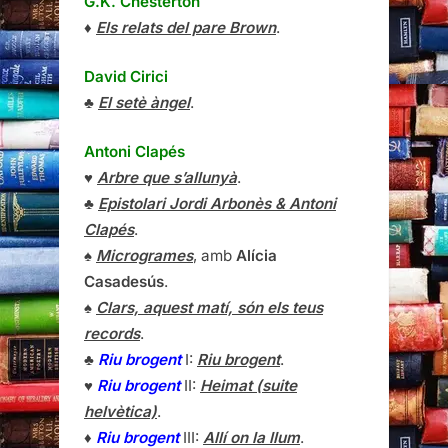
G.K. Chesterton
♦
Els relats del pare Brown
.
David Cirici
♣
El setè àngel
.
Antoni Clapés
♥
Arbre que s’allunyà
.
♣
Epistolari Jordi Arbonès & Antoni
Clapés
.
♠
Microgrames
, amb
Alícia
Casadesús
.
♠
Clars, aquest matí, són els teus
records
.
♣
Riu brogent
I:
Riu brogent
.
♥
Riu brogent
II:
Heimat (suite
helvètica)
.
♦
Riu brogent
III:
Allí on la llum
.