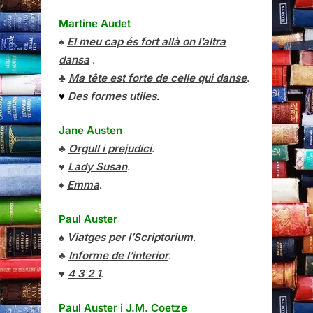
Martine Audet
♠
El meu cap és fort allà on l’altra
dansa
.
♣
Ma tête est forte de celle qui danse
.
♥
Des formes utiles
.
Jane Austen
♣
Orgull i prejudici
.
♥
Lady Susan
.
♦
Emma
.
Paul Auster
♠
Viatges per l’Scriptorium
.
♣
Informe de l’interior
.
♥
4 3 2 1
.
Paul Auster
i
J.M. Coetze