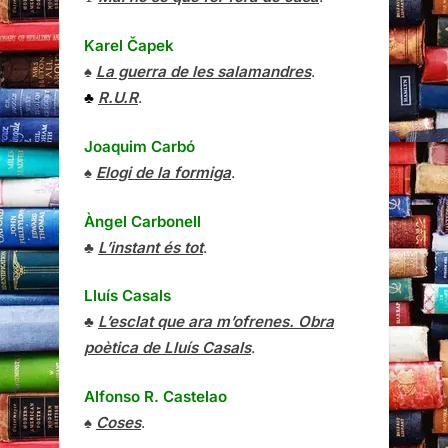
Karel Čapek
♠
La guerra de les salamandres
.
♣
R.U.R
.
Joaquim Carbó
♠
Elogi de la formiga
.
Àngel Carbonell
♣
L’instant és tot
.
Lluís Casals
♣
L’esclat que ara m’ofrenes. Obra
poètica de Lluís Casals
.
Alfonso R. Castelao
♠
Coses
.