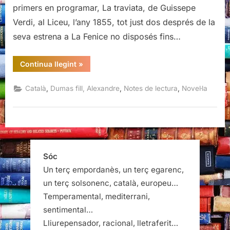
primers en programar, La traviata, de Guissepe
Verdi, al Liceu, l’any 1855, tot just dos després de la
seva estrena a La Fenice no disposés fins…
“La
Continua llegint
»
dama
de
les
,
,
,
Català
Dumas fill, Alexandre
Notes de lectura
Novel·la
camèlies,
Alexandre
Dumas”
Sóc
Un terç empordanès, un terç egarenc,
un terç solsonenc, català, europeu…
Temperamental, mediterrani,
sentimental…
Lliurepensador, racional, lletraferit…