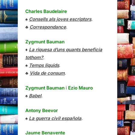
Charles Baudelaire
♠
Consells als joves escriptors
.
♣
Correspondance
.
Zygmunt Bauman
♦
La riquesa d’uns quants beneficia
tothom?
.
♠
Temps líquids
.
♣
Vida de consum
.
Zygmunt Bauman
i
Ezio Mauro
♠
Babel
.
Antony Beevor
♠
La guerra civil española
.
Jaume Benavente