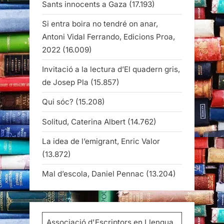
Sants innocents a Gaza
(17.193)
Si entra boira no tendré on anar,
Antoni Vidal Ferrando, Edicions Proa,
2022
(16.009)
Invitació a la lectura d’El quadern gris,
de Josep Pla
(15.857)
Qui sóc?
(15.208)
Solitud, Caterina Albert
(14.762)
La idea de l’emigrant, Enric Valor
(13.872)
Mal d’escola, Daniel Pennac
(13.204)
Associació d'Escriptors en Llengua