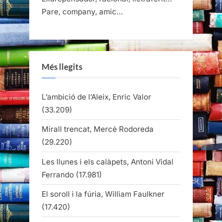
Pare, company, amic…
Més llegits
L’ambició de l’Aleix, Enric Valor
(33.209)
Mirall trencat, Mercè Rodoreda
(29.220)
Les llunes i els calàpets, Antoni Vidal
Ferrando
(17.981)
El soroll i la fúria, William Faulkner
(17.420)