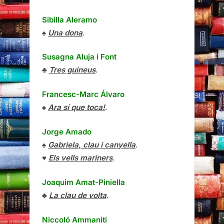
Sibilla Aleramo
♠
Una dona
.
Susagna Aluja i Font
♣
Tres guineus
.
Francesc-Marc Álvaro
♠
Ara sí que toca!
.
Jorge Amado
♠
Gabriela, clau i canyella
.
♥
Els vells mariners
.
Joaquim Amat-Piniella
♣
La clau de volta
.
Niccoló Ammaniti