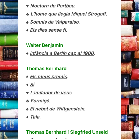
♥
Nocturn de Portbou
.
♣
L’home que llegia Miquel Strogoff
.
♠
Somnis de Valparaíso
.
♦
Els dies sense fi
.
Walter Benjamin
♠
Infància a Berlín cap al 1900
.
Thomas Bernhard
♠
Els meus premis
.
♦
Sí
.
♥
L’imitador de veus
.
♣
Formigó
.
♠
El nebot de Wittgenstein
.
♦
Tala
.
Thomas Bernhard
i
Siegfried Unseld