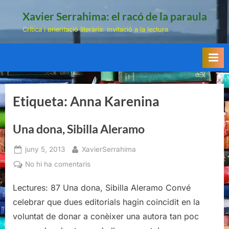
Skip
Xavier Serrahima: el racó de la paraula
to
Crítica i orientació literària: invitació a la lectura.
content
Etiqueta:
Anna Karenina
Una dona, Sibilla Aleramo
Posted
By
juny 5, 2013
XavierSerrahima
on
a
No hi ha comentaris
Una
Lectures: 87 Una dona, Sibilla Aleramo Convé
dona,
Sibilla
celebrar que dues editorials hagin coincidit en la
Aleramo
voluntat de donar a conèixer una autora tan poc