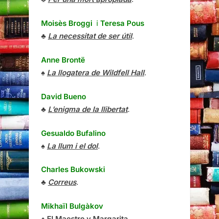
Moisès Broggi
i
Teresa Pous
♣
La necessitat de ser útil
.
Anne Brontë
♠
La llogatera de Wildfell Hall
.
David Bueno
♣
L’enigma de la llibertat
.
Gesualdo Bufalino
♠
La llum i el dol
.
Charles Bukowski
♣
Correus
.
Mikhaïl Bulgàkov
♠
El Maestro y Margarita
.