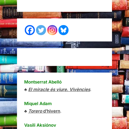
Montserrat Abelló
♣
El miracle és viure. Vivències
.
Miquel Adam
♣
Torero
d’hivern
.
Vasili Aksiónov