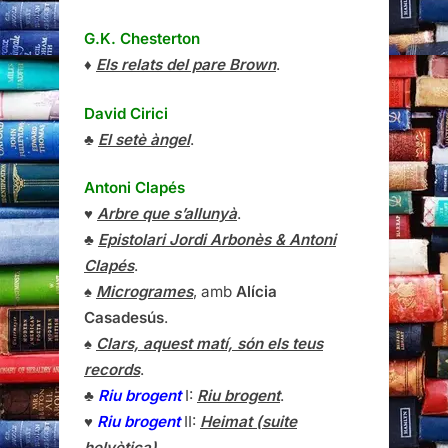
G.K. Chesterton
♦
Els relats del pare Brown
.
David Cirici
♣
El setè àngel
.
Antoni Clapés
♥
Arbre que s’allunyà
.
♣
Epistolari Jordi Arbonès & Antoni
Clapés
.
♠
Microgrames
, amb
Alícia
Casadesús
.
♠
Clars, aquest matí, són els teus
records
.
♣
Riu brogent
I:
Riu brogent
.
♥
Riu brogent
II:
Heimat (suite
helvètica)
.