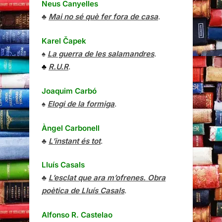
Neus Canyelles
♣
Mai no sé què fer fora de casa
.
Karel Čapek
♠
La guerra de les salamandres
.
♣
R.U.R
.
Joaquim Carbó
♠
Elogi de la formiga
.
Àngel Carbonell
♣
L’instant és tot
.
Lluís Casals
♣
L’esclat que ara m’ofrenes. Obra
poètica de Lluís Casals
.
Alfonso R. Castelao