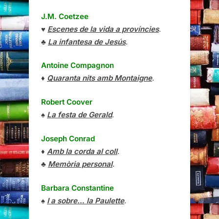
J.M. Coetzee
♥
Escenes de la vida a províncies
.
♣
La infantesa de Jesús
.
Antoine Compagnon
♦
Quaranta nits amb Montaigne
.
Robert Coover
♠
La festa de Gerald
.
Joseph Conrad
♦
Amb la corda al coll
.
♣
Memòria personal
.
Barbara Constantine
♠
I a sobre… la Paulette
.