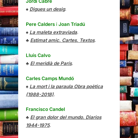
Jordi Cabré
♠
Digues un desig
.
Pere Calders
i
Joan Triadú
♠
La maleta extraviada
.
♣
Estimat amic. Cartes. Textos
.
Lluís Calvo
♣
El meridià de París
.
Carles Camps Mundó
♠
La mort i la paraula Obra poètica
(1988-2018)
.
Francisco Candel
♣
El gran dolor del mundo. Diarios
1944-1975
.