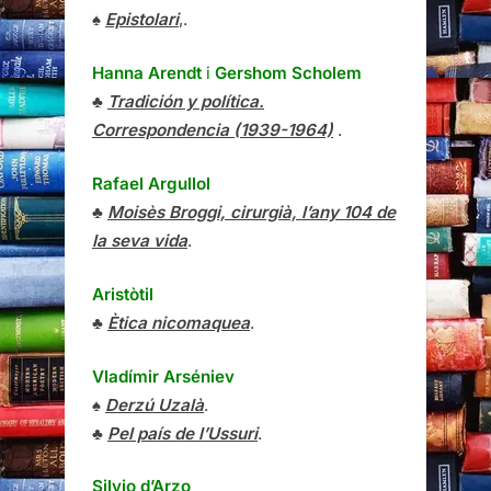
♠
Epistolari
,.
Hanna Arendt
i
Gershom Scholem
♣
Tradición y política.
Correspondencia (1939-1964)
.
Rafael Argullol
♣
Moisès Broggi, cirurgià, l’any 104 de
la seva vida
.
Aristòtil
♣
Ètica nicomaquea
.
Vladímir Arséniev
♠
Derzú Uzalà
.
♣
Pel país de l’Ussuri
.
Silvio d’Arzo