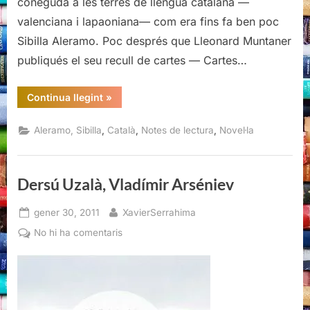
coneguda a les terres de llengua catalana —
valenciana i lapaoniana— com era fins fa ben poc
Sibilla Aleramo. Poc després que Lleonard Muntaner
publiqués el seu recull de cartes — Cartes…
“Una
Continua llegint
»
dona,
Sibilla
Aleramo”
,
,
,
Aleramo, Sibilla
Català
Notes de lectura
Novel·la
Dersú Uzalà, Vladímir Arséniev
Posted
By
gener 30, 2011
XavierSerrahima
on
a
No hi ha comentaris
Dersú
Uzalà,
Vladímir
Arséniev