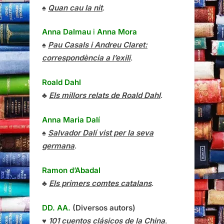
♠
Quan cau la nit
.
Anna Dalmau
i
Anna Mora
♠
Pau Casals i Andreu Claret:
correspondència a l’exili
.
Roald Dahl
♣
Els millors relats de Roald Dahl
.
Anna Maria Dalí
♠
Salvador Dalí vist per la seva
germana
.
Ramon d’Abadal
♣
Els primers comtes catalans
.
DD. AA.
(Diversos autors)
♥
101 cuentos clásicos de la China
.