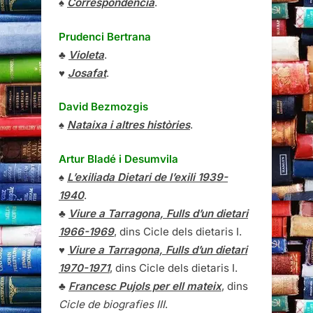
♠
Correspondencia
.
Prudenci Bertrana
♣
Violeta
.
♥
Josafat
.
David Bezmozgis
♠
Nataixa i altres històries
.
Artur Bladé i Desumvila
♠
L’exiliada Dietari de l’exili 1939-
1940
.
♣
Viure a Tarragona, Fulls d’un dietari
1966-1969
, dins Cicle dels dietaris I.
♥
Viure a Tarragona, Fulls d’un dietari
1970-1971
, dins Cicle dels dietaris I.
♣
Francesc Pujols per ell mateix
, dins
Cicle de biografies III
.