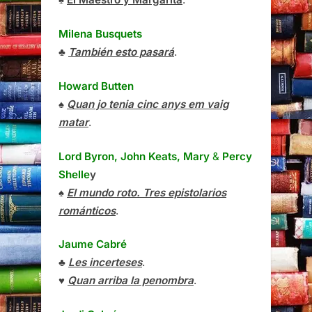
Milena Busquets
♣
También esto pasará
.
Howard Butten
♠
Quan jo tenia cinc anys em vaig
matar
.
Lord Byron, John Keats, Mary
&
Percy
Shelle
y
♠
El mundo roto. Tres epistolarios
románticos
.
Jaume Cabré
♣
Les incerteses
.
♥
Quan arriba la penombra
.