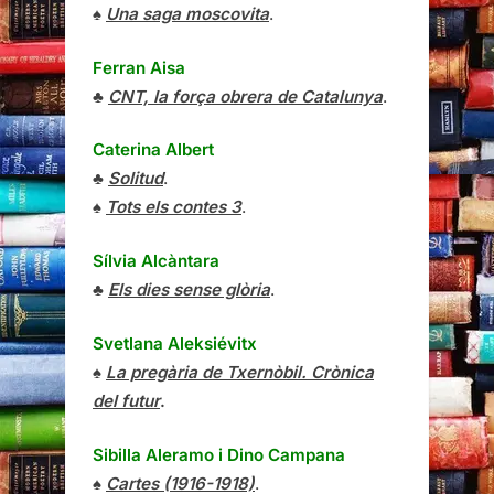
♠
Una saga moscovita
.
Ferran Aisa
♣
CNT, la força obrera de Catalunya
.
Caterina Albert
♣
Solitud
.
♠
Tots els contes 3
.
Sílvia Alcàntara
♣
Els dies sense glòria
.
Svetlana Aleksiévitx
♠
La pregària de Txernòbil. Crònica
del futur
.
Sibilla Aleramo
i
Dino Campana
♠
Cartes (1916-1918)
.