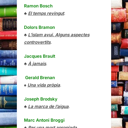
Ramon Bosch
♣
El temps revingut
.
Dolors Bramon
♣
L’islam avui. Alguns aspectes
controvertits
.
Jacques Brault
♣
À jamais
.
Gerald Brenan
♠
Una vida pròpia
.
Joseph Brodsky
♣
La marca de l’aigua
.
Marc Antoni Broggi
♣
Per una mort apropiada
.