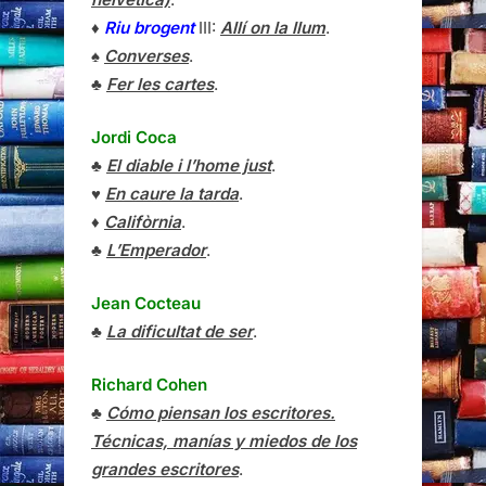
♦
Riu brogent
III:
Allí on la llum
.
♠
Converses
.
♣
Fer les cartes
.
Jordi Coca
♣
El diable i l’home just
.
♥
En caure la tarda
.
♦
Califòrnia
.
♣
L’Emperador
.
Jean Cocteau
♣
La dificultat de ser
.
Richard Cohen
♣
Cómo piensan los escritores.
Técnicas, manías y miedos de los
grandes escritores
.