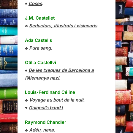
♠
Coses
.
J.M. Castellet
♣
Seductors, il·lustrats i visionaris
.
Ada Castells
♣
Pura sang
.
Otília Castellví
♠
De les txeques de Barcelona a
l’Alemanya nazi
.
Louis-Ferdinand Céline
♣
Voyage au bout de la nuit
.
♥
Guignol’s band I
.
Raymond Chandler
♣
Adéu, nena
.