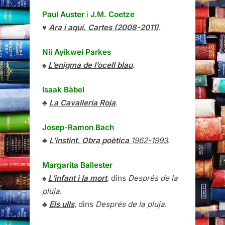
Paul Auster
i
J.M. Coetze
♥
Ara i aquí. Cartes (2008-2011)
.
Nii Ayikwei Parkes
♠
L’enigma de l’ocell blau
.
Isaak Bàbel
♣
La Cavalleria Roja
.
Josep-Ramon Bach
♣
L’instint. Obra poètica
1962-1993
.
Margarita Ballester
♠
L’infant i la mort
, dins
Després de la
pluja
.
♣
Els ulls
, dins
Després de la pluja
.