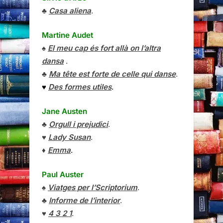
♣
Casa aliena
.
Martine Audet
♠
El meu cap és fort allà on l’altra
dansa
.
♣
Ma tête est forte de celle qui danse
.
♥
Des formes utiles
.
Jane Austen
♣
Orgull i prejudici
.
♥
Lady Susan
.
♦
Emma
.
Paul Auster
♠
Viatges per l’Scriptorium
.
♣
Informe de l’interior
.
♥
4 3 2 1
.