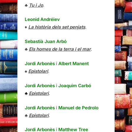
♣
Tu i Jo
.
Leonid Andréiev
♦
La història dels set penjats
.
Sebastià Juan Arbó
♣
Els homes de la terra i el mar
.
Jordi Arbonès
i
Albert Manent
♠
Epistolari
.
Jordi Arbonès
i
Joaquim Carbó
♣
Epistolari
.
Jordi Arbonès
i
Manuel de Pedrolo
♣
Epistolari
.
Jordi Arbonès
i
Matthew Tree