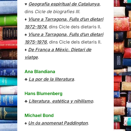
♥
Geografia espiritual de Catalunya
,
dins
Cicle de biografies III
.
♦
Viure a Tarragona, Fulls d’un dietari
1972-1974
, dins Cicle dels dietaris II.
♠
Viure a Tarragona, Fulls d’un dietari
1975-1976
, dins Cicle dels dietaris II.
♦
De França a Mèxic. Dietari de
viatge
.
Ana Blandiana
♣
La por de la literatura
.
Hans Blumenberg
♣
Literatura, estética y nihilismo
.
Michael Bond
♠
Un ós anomenat Paddington
.