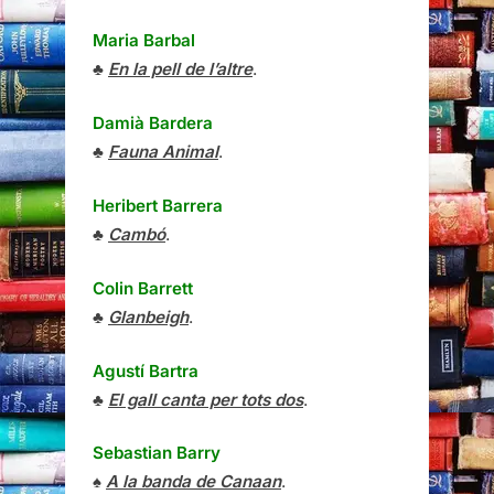
Maria Barbal
♣
En la pell de l’altre
.
Damià Bardera
♣
Fauna Animal
.
Heribert Barrera
♣
Cambó
.
Colin Barrett
♣
Glanbeigh
.
Agustí Bartra
♣
El gall canta per tots dos
.
Sebastian Barry
♠
A la banda de Canaan
.