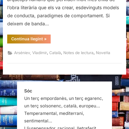
l’obra literària que els va crear, esdevinguts models
de conducta, paradigmes de comportament. Si
deixem de banda…
“Dersú
Continua llegint
»
Uzalà,
Vladímir
Arséniev”
,
,
,
Arséniev, Vladímir
Català
Notes de lectura
Novel·la
Sóc
Un terç empordanès, un terç egarenc,
un terç solsonenc, català, europeu…
Temperamental, mediterrani,
sentimental…
Lliurepensador, racional, lletraferit…