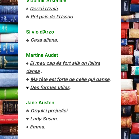
Vladímir Arséniev
♠
Derzú Uzalà
.
♣
Pel país de l’Ussuri
.
Silvio d’Arzo
♣
Casa aliena
.
Martine Audet
♠
El meu cap és fort allà on l’altra
dansa
.
♣
Ma tête est forte de celle qui danse
.
♥
Des formes utiles
.
Jane Austen
♣
Orgull i prejudici
.
♥
Lady Susan
.
♦
Emma
.