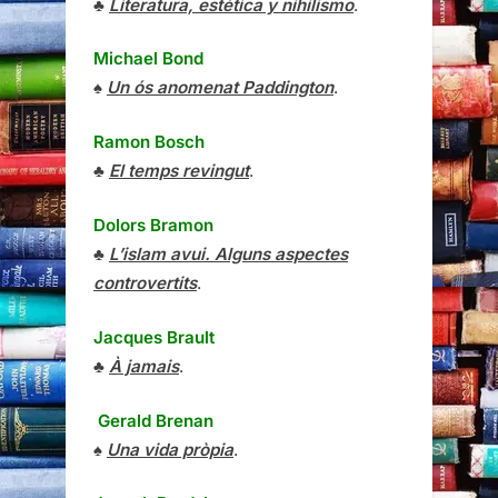
♣
Literatura, estética y nihilismo
.
Michael Bond
♠
Un ós anomenat Paddington
.
Ramon Bosch
♣
El temps revingut
.
Dolors Bramon
♣
L’islam avui. Alguns aspectes
controvertits
.
Jacques Brault
♣
À jamais
.
Gerald Brenan
♠
Una vida pròpia
.