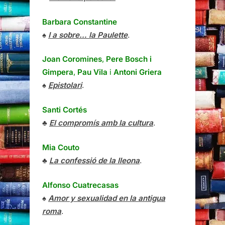
Barbara Constantine
♠
I a sobre… la Paulette
.
Joan Coromines
,
Pere Bosch i
Gimpera
,
Pau Vila
i
Antoni Griera
♠
Epistolari
.
Santi Cortés
♣
El compromís amb la cultura
.
Mia Couto
♣
La confessió de la lleona
.
Alfonso Cuatrecasas
♠
Amor y sexualidad en la antigua
roma
.