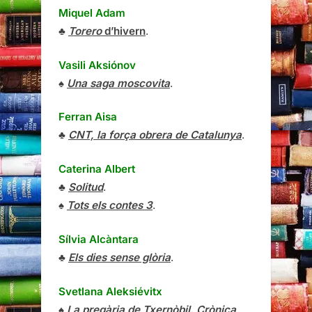
Miquel Adam
♣
Torero
d’hivern
.
Vasili Aksiónov
♠
Una saga moscovita
.
Ferran Aisa
♣
CNT, la força obrera de Catalunya
.
Caterina Albert
♣
Solitud
.
♠
Tots els contes 3
.
Sílvia Alcàntara
♣
Els dies sense glòria
.
Svetlana Aleksiévitx
♠
La pregària de Txernòbil. Crònica