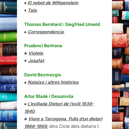
♠
El nebot de Wittgenstein
.
♦
Tala
.
Thomas Bernhard
i
Siegfried Unseld
♠
Correspondencia
.
Prudenci Bertrana
♣
Violeta
.
♥
Josafat
.
David Bezmozgis
♠
Nataixa i altres històries
.
Artur Bladé i Desumvila
♠
L’exiliada Dietari de l’exili 1939-
1940
.
♣
Viure a Tarragona, Fulls d’un dietari
1966-1969
, dins Cicle dels dietaris I.