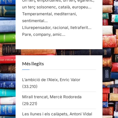
Un terç empordanès, un terç egarenc,
un terç solsonenc, català, europeu…
Temperamental, mediterrani,
sentimental…
Lliurepensador, racional, lletraferit…
Pare, company, amic…
Més llegits
L’ambició de l’Aleix, Enric Valor
(33.210)
Mirall trencat, Mercè Rodoreda
(29.221)
Les llunes i els calàpets, Antoni Vidal