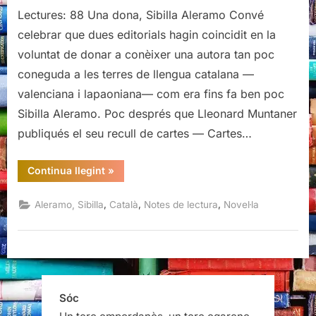
Lectures: 88 Una dona, Sibilla Aleramo Convé
dona,
Sibilla
celebrar que dues editorials hagin coincidit en la
Aleramo
voluntat de donar a conèixer una autora tan poc
coneguda a les terres de llengua catalana —
valenciana i lapaoniana— com era fins fa ben poc
Sibilla Aleramo. Poc després que Lleonard Muntaner
publiqués el seu recull de cartes — Cartes…
“Una
Continua llegint
»
dona,
Sibilla
Aleramo”
,
,
,
Aleramo, Sibilla
Català
Notes de lectura
Novel·la
Sóc