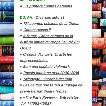
♣
Els primers comtes catalans
.
DD. AA.
(Diversos autors)
♥
101 cuentos clásicos de la China
.
♣
Contes russos II
.
♥
A l’atac!, Grans batalles de la
història antiga d’Europa i el Pròxim
Orient
.
♦
Crònica d’un país, 15 articles
imprescindibles
.
♠
Som una espècie violenta?
.
♣
Poesia catalana avui 2000-2015
.
♦
Tafanejar. Llibreries del món
.
♥
Les baules que falten Antologia del
premi Bernat Vidal i Tomàs
.
♠
«The Paris Review», Entrevistas,
Vol. I (1953-1983)
.