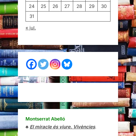
24
25
26
27
28
29
30
31
« jul.
Montserrat Abelló
♣
El miracle és viure. Vivències
.