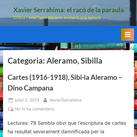
Skip
Xavier Serrahima: el racó de la paraula
to
Crítica i orientació literària: invitació a la lectura.
content
Categoria:
Aleramo, Sibilla
Cartes (1916-1918), Sibi·la Aleramo –
Dino Campana
Posted
By
juliol 5, 2013
XavierSerrahima
on
a
No hi ha comentaris
Cartes
Lectures: 79 Sembla obvi que l’escriptura de cartes
(1916-
1918),
ha resultat severament damnificada per la
Sibi·la