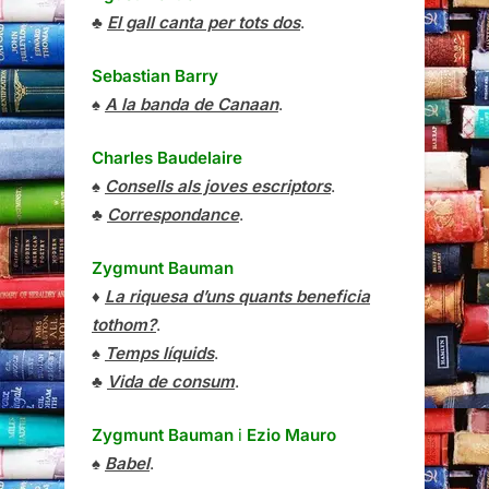
♣
El gall canta per tots dos
.
Sebastian Barry
♠
A la banda de Canaan
.
Charles Baudelaire
♠
Consells als joves escriptors
.
♣
Correspondance
.
Zygmunt Bauman
♦
La riquesa d’uns quants beneficia
tothom?
.
♠
Temps líquids
.
♣
Vida de consum
.
Zygmunt Bauman
i
Ezio Mauro
♠
Babel
.