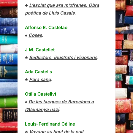
♣
L’esclat que ara m’ofrenes. Obra
poètica de Lluís Casals
.
Alfonso R. Castelao
♠
Coses
.
J.M. Castellet
♣
Seductors, il·lustrats i visionaris
.
Ada Castells
♣
Pura sang
.
Otília Castellví
♠
De les txeques de Barcelona a
l’Alemanya nazi
.
Louis-Ferdinand Céline
♣
Voyage au bout de la nuit
.