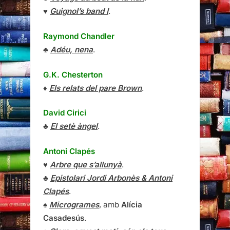
♥
Guignol’s band I
.
Raymond Chandler
♣
Adéu, nena
.
G.K. Chesterton
♦
Els relats del pare Brown
.
David Cirici
♣
El setè àngel
.
Antoni Clapés
♥
Arbre que s’allunyà
.
♣
Epistolari Jordi Arbonès & Antoni
Clapés
.
♠
Microgrames
, amb
Alícia
Casadesús
.