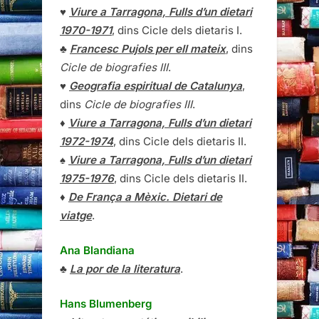
♥
Viure a Tarragona, Fulls d’un dietari
1970-1971
, dins Cicle dels dietaris I.
♣
Francesc Pujols per ell mateix
, dins
Cicle de biografies III
.
♥
Geografia espiritual de Catalunya
,
dins
Cicle de biografies III
.
♦
Viure a Tarragona, Fulls d’un dietari
1972-1974
, dins Cicle dels dietaris II.
♠
Viure a Tarragona, Fulls d’un dietari
1975-1976
, dins Cicle dels dietaris II.
♦
De França a Mèxic. Dietari de
viatge
.
Ana Blandiana
♣
La por de la literatura
.
Hans Blumenberg