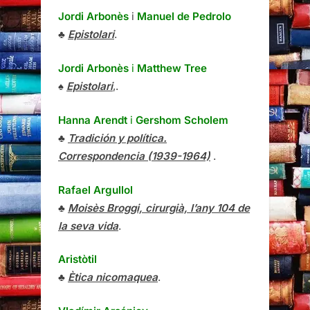
Jordi Arbonès
i
Manuel de Pedrolo
♣
Epistolari
.
Jordi Arbonès
i
Matthew Tree
♠
Epistolari
,.
Hanna Arendt
i
Gershom Scholem
♣
Tradición y política.
Correspondencia (1939-1964)
.
Rafael Argullol
♣
Moisès Broggi, cirurgià, l’any 104 de
la seva vida
.
Aristòtil
♣
Ètica nicomaquea
.