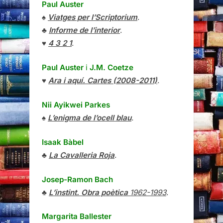
Paul Auster
♠
Viatges per l’Scriptorium
.
♣
Informe de l’interior
.
♥
4 3 2 1
.
Paul Auster
i
J.M. Coetze
♥
Ara i aquí. Cartes (2008-2011)
.
Nii Ayikwei Parkes
♠
L’enigma de l’ocell blau
.
Isaak Bàbel
♣
La Cavalleria Roja
.
Josep-Ramon Bach
♣
L’instint. Obra poètica
1962-1993
.
Margarita Ballester