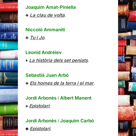
Joaquim Amat-Piniella
♣
La clau de volta
.
Niccoló Ammaniti
♣
Tu i Jo
.
Leonid Andréiev
♦
La història dels set penjats
.
Sebastià Juan Arbó
♣
Els homes de la terra i el mar
.
Jordi Arbonès
i
Albert Manent
♠
Epistolari
.
Jordi Arbonès
i
Joaquim Carbó
♣
Epistolari
.