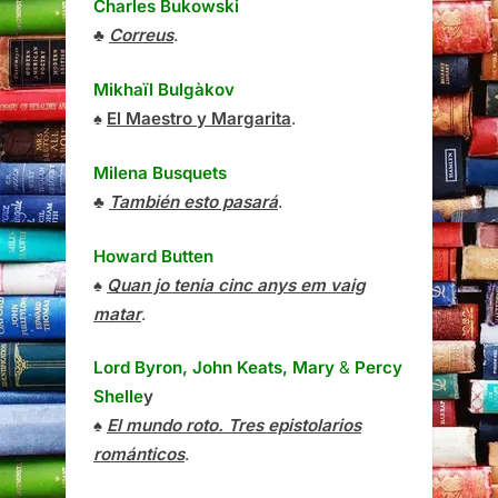
Charles Bukowski
♣
Correus
.
Mikhaïl Bulgàkov
♠
El Maestro y Margarita
.
Milena Busquets
♣
También esto pasará
.
Howard Butten
♠
Quan jo tenia cinc anys em vaig
matar
.
Lord Byron, John Keats, Mary
&
Percy
Shelle
y
♠
El mundo roto. Tres epistolarios
románticos
.