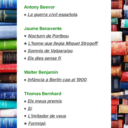
Antony Beevor
♠
La guerra civil española
.
Jaume Benavente
♥
Nocturn de Portbou
.
♣
L’home que llegia Miquel Strogoff
.
♠
Somnis de Valparaíso
.
♦
Els dies sense fi
.
Walter Benjamin
♠
Infància a Berlín cap al 1900
.
Thomas Bernhard
♠
Els meus premis
.
♦
Sí
.
♥
L’imitador de veus
.
♣
Formigó
.