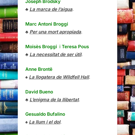
Joseph Brodsky
♣
La marca de l’aigua
.
Marc Antoni Broggi
♣
Per una mort apropiada
.
Moisès Broggi
i
Teresa Pous
♣
La necessitat de ser útil
.
Anne Brontë
♠
La llogatera de Wildfell Hall
.
David Bueno
♣
L’enigma de la llibertat
.
Gesualdo Bufalino
♠
La llum i el dol
.