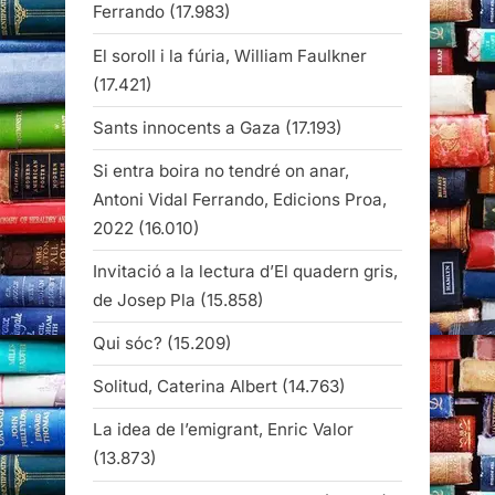
Ferrando
(17.983)
El soroll i la fúria, William Faulkner
(17.421)
Sants innocents a Gaza
(17.193)
Si entra boira no tendré on anar,
Antoni Vidal Ferrando, Edicions Proa,
2022
(16.010)
Invitació a la lectura d’El quadern gris,
de Josep Pla
(15.858)
Qui sóc?
(15.209)
Solitud, Caterina Albert
(14.763)
La idea de l’emigrant, Enric Valor
(13.873)