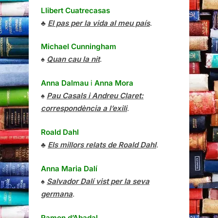
Llibert Cuatrecasas
♣
El pas per la vida al meu país
.
Michael Cunningham
♠
Quan cau la nit
.
Anna Dalmau
i
Anna Mora
♠
Pau Casals i Andreu Claret:
correspondència a l’exili
.
Roald Dahl
♣
Els millors relats de Roald Dahl
.
Anna Maria Dalí
♠
Salvador Dalí vist per la seva
germana
.
Ramon d’Abadal