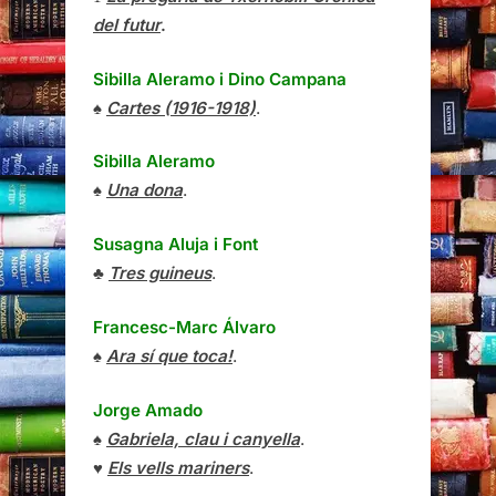
del futur
.
Sibilla Aleramo
i
Dino Campana
♠
Cartes (1916-1918)
.
Sibilla Aleramo
♠
Una dona
.
Susagna Aluja i Font
♣
Tres guineus
.
Francesc-Marc Álvaro
♠
Ara sí que toca!
.
Jorge Amado
♠
Gabriela, clau i canyella
.
♥
Els vells mariners
.