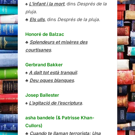
♠
L’infant i la mort
, dins
Després de la
pluja
.
♣
Els ulls
, dins
Després de la pluja
.
Honoré de Balzac
♣
Splendeurs et misères des
courtisanes
.
Gerbrand Bakker
♠
A dalt tot està tranquil
.
♣
Deu oques blanques
.
Josep Ballester
♠
L’agitació de l’escriptura
.
asha bandele (& Patrisse Khan-
Cullors)
♣
Cuando te llaman terrorista: Una