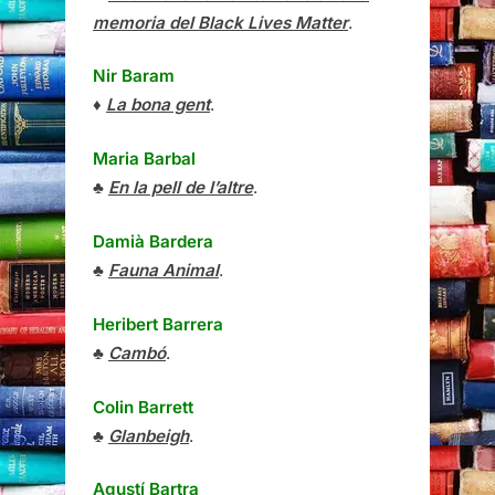
memoria del Black Lives Matter
.
Nir Baram
♦
La bona gent
.
Maria Barbal
♣
En la pell de l’altre
.
Damià Bardera
♣
Fauna Animal
.
Heribert Barrera
♣
Cambó
.
Colin Barrett
♣
Glanbeigh
.
Agustí Bartra