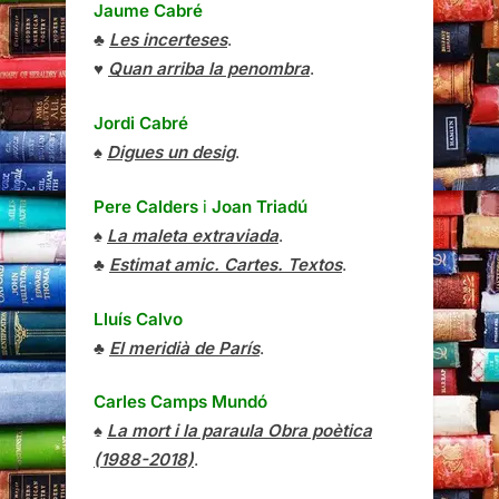
Jaume Cabré
♣
Les incerteses
.
♥
Quan arriba la penombra
.
Jordi Cabré
♠
Digues un desig
.
Pere Calders
i
Joan Triadú
♠
La maleta extraviada
.
♣
Estimat amic. Cartes. Textos
.
Lluís Calvo
♣
El meridià de París
.
Carles Camps Mundó
♠
La mort i la paraula Obra poètica
(1988-2018)
.