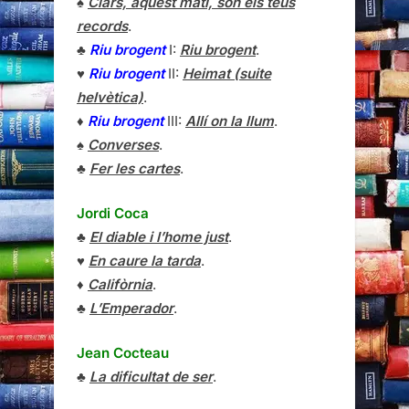
♠
Clars, aquest matí, són els teus
records
.
♣
Riu brogent
I:
Riu brogent
.
♥
Riu brogent
II:
Heimat (suite
helvètica)
.
♦
Riu brogent
III:
Allí on la llum
.
♠
Converses
.
♣
Fer les cartes
.
Jordi Coca
♣
El diable i l’home just
.
♥
En caure la tarda
.
♦
Califòrnia
.
♣
L’Emperador
.
Jean Cocteau
♣
La dificultat de ser
.