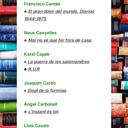
Francisco Candel
♣
El gran dolor del mundo. Diarios
1944-1975
.
Neus Canyelles
♣
Mai no sé què fer fora de casa
.
Karel Čapek
♠
La guerra de les salamandres
.
♣
R.U.R
.
Joaquim Carbó
♠
Elogi de la formiga
.
Àngel Carbonell
♣
L’instant és tot
.
Lluís Casals