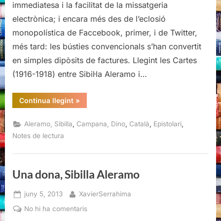
immediatesa i la facilitat de la missatgeria
Aleramo
electrònica; i encara més des de l’eclosió
–
monopolística de Faccebook, primer, i de Twitter,
Dino
Campana
més tard: les bústies convencionals s’han convertit
en simples dipòsits de factures. Llegint les Cartes
(1916-1918) entre Sibil·la Aleramo i…
“Cartes
Continua llegint
»
(1916-
1918),
Sibi·la
,
,
,
,
Aleramo, Sibilla
Campana, Dino
Català
Epistolari
Aleramo
–
Notes de lectura
Dino
Campana”
Una dona, Sibilla Aleramo
Posted
By
juny 5, 2013
XavierSerrahima
on
a
No hi ha comentaris
Una