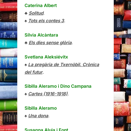
Caterina Albert
♣
Solitud
.
♠
Tots els contes 3
.
Sílvia Alcàntara
♣
Els dies sense glòria
.
Svetlana Aleksiévitx
♠
La pregària de Txernòbil. Crònica
del futur
.
Sibilla Aleramo
i
Dino Campana
♠
Cartes (1916-1918)
.
Sibilla Aleramo
♠
Una dona
.
Susagna Aluja i Font