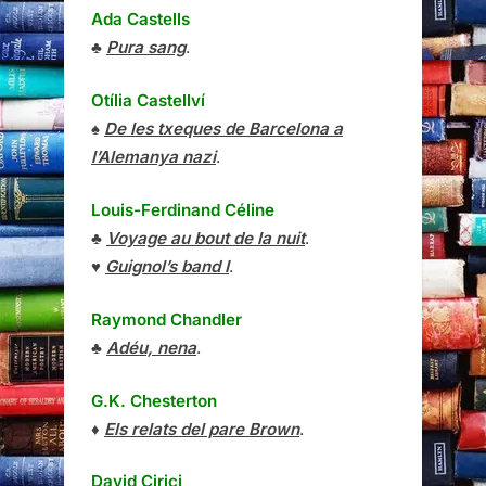
Ada Castells
♣
Pura sang
.
Otília Castellví
♠
De les txeques de Barcelona a
l’Alemanya nazi
.
Louis-Ferdinand Céline
♣
Voyage au bout de la nuit
.
♥
Guignol’s band I
.
Raymond Chandler
♣
Adéu, nena
.
G.K. Chesterton
♦
Els relats del pare Brown
.
David Cirici