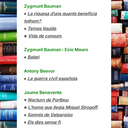
Zygmunt Bauman
♦
La riquesa d’uns quants beneficia
tothom?
.
♠
Temps líquids
.
♣
Vida de consum
.
Zygmunt Bauman
i
Ezio Mauro
♠
Babel
.
Antony Beevor
♠
La guerra civil española
.
Jaume Benavente
♥
Nocturn de Portbou
.
♣
L’home que llegia Miquel Strogoff
.
♠
Somnis de Valparaíso
.
♦
Els dies sense fi
.