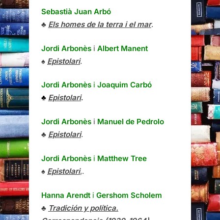
Sebastià Juan Arbó
♣
Els homes de la terra i el mar
.
Jordi Arbonès
i
Albert Manent
♠
Epistolari
.
Jordi Arbonès
i
Joaquim Carbó
♣
Epistolari
.
Jordi Arbonès
i
Manuel de Pedrolo
♣
Epistolari
.
Jordi Arbonès
i
Matthew Tree
♠
Epistolari
,.
Hanna Arendt
i
Gershom Scholem
♣
Tradición y política.