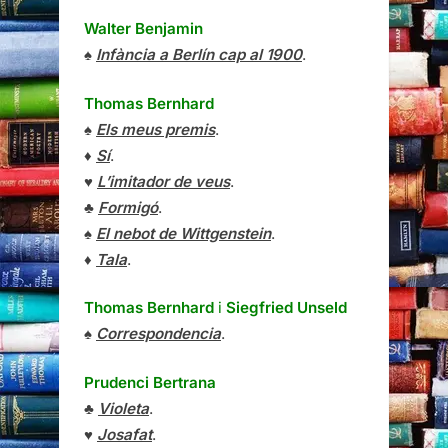
Walter Benjamin
♠
Infància a Berlín cap al 1900
.
Thomas Bernhard
♠
Els meus premis
.
♦
Sí
.
♥
L’imitador de veus
.
♣
Formigó
.
♠
El nebot de Wittgenstein
.
♦
Tala
.
Thomas Bernhard
i
Siegfried Unseld
♠
Correspondencia
.
Prudenci Bertrana
♣
Violeta
.
♥
Josafat
.