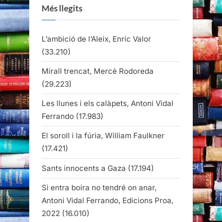
Més llegits
L’ambició de l’Aleix, Enric Valor
(33.210)
Mirall trencat, Mercè Rodoreda
(29.223)
Les llunes i els calàpets, Antoni Vidal
Ferrando
(17.983)
El soroll i la fúria, William Faulkner
(17.421)
Sants innocents a Gaza
(17.194)
Si entra boira no tendré on anar,
Antoni Vidal Ferrando, Edicions Proa,
2022
(16.010)