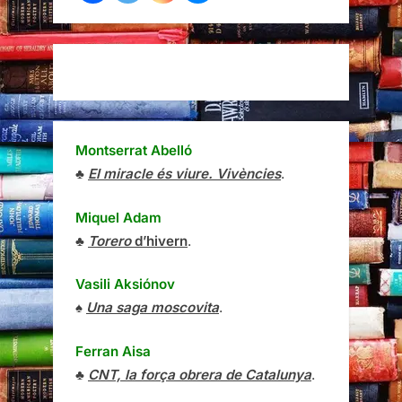
Montserrat Abelló
♣
El miracle és viure. Vivències
.
Miquel Adam
♣
Torero
d’hivern
.
Vasili Aksiónov
♠
Una saga moscovita
.
Ferran Aisa
♣
CNT, la força obrera de Catalunya
.