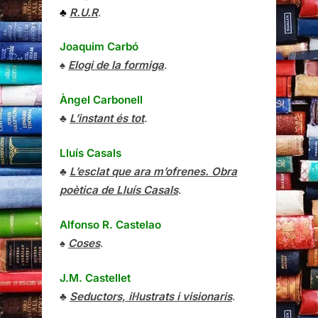
♣
R.U.R
.
Joaquim Carbó
♠
Elogi de la formiga
.
Àngel Carbonell
♣
L’instant és tot
.
Lluís Casals
♣
L’esclat que ara m’ofrenes. Obra
poètica de Lluís Casals
.
Alfonso R. Castelao
♠
Coses
.
J.M. Castellet
♣
Seductors, il·lustrats i visionaris
.