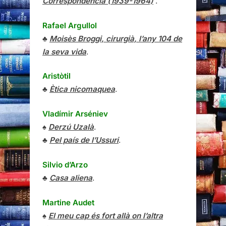
Correspondencia (1939-1964)
.
Rafael Argullol
♣
Moisès Broggi, cirurgià, l’any 104 de
la seva vida
.
Aristòtil
♣
Ètica nicomaquea
.
Vladímir Arséniev
♠
Derzú Uzalà
.
♣
Pel país de l’Ussuri
.
Silvio d’Arzo
♣
Casa aliena
.
Martine Audet
♠
El meu cap és fort allà on l’altra