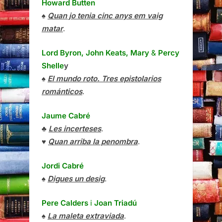
Howard Butten
♠
Quan jo tenia cinc anys em vaig
matar
.
Lord Byron, John Keats, Mary
&
Percy
Shelle
y
♠
El mundo roto. Tres epistolarios
románticos
.
Jaume Cabré
♣
Les incerteses
.
♥
Quan arriba la penombra
.
Jordi Cabré
♠
Digues un desig
.
Pere Calders
i
Joan Triadú
♠
La maleta extraviada
.