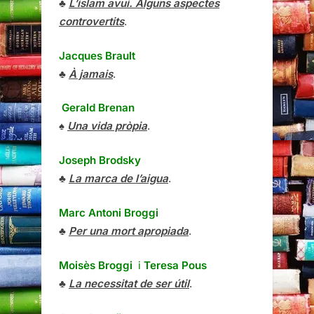
♣
L’islam avui. Alguns aspectes
controvertits
.
Jacques Brault
♣
À jamais
.
Gerald Brenan
♠
Una vida pròpia
.
Joseph Brodsky
♣
La marca de l’aigua
.
Marc Antoni Broggi
♣
Per una mort apropiada
.
Moisès Broggi
i
Teresa Pous
♣
La necessitat de ser útil
.