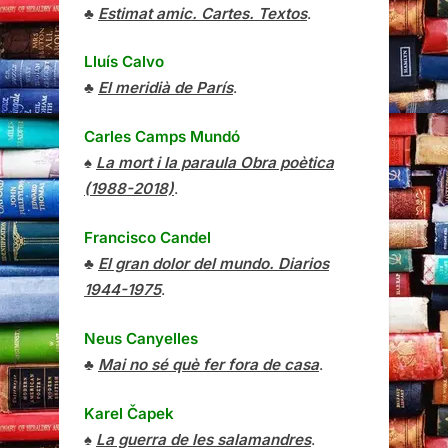
♣
Estimat amic. Cartes. Textos
.
Lluís Calvo
♣
El meridià de París
.
Carles Camps Mundó
♠
La mort i la paraula Obra poètica
(1988-2018)
.
Francisco Candel
♣
El gran dolor del mundo. Diarios
1944-1975
.
Neus Canyelles
♣
Mai no sé què fer fora de casa
.
Karel Čapek
♠
La guerra de les salamandres
.