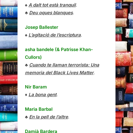
♠
A dalt tot està tranquil
.
♣
Deu oques blanques
.
Josep Ballester
♠
L’agitació de l’escriptura
.
asha bandele (& Patrisse Khan-
Cullors)
♣
Cuando te llaman terrorista: Una
memoria del Black Lives Matter
.
Nir Baram
♦
La bona gent
.
Maria Barbal
♣
En la pell de l’altre
.
Damià Bardera