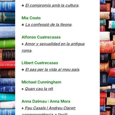
♣
El compromís amb la cultura
.
Mia Couto
♣
La confessió de la lleona
.
Alfonso Cuatrecasas
♠
Amor y sexualidad en la antigua
roma
.
Llibert Cuatrecasas
♣
El pas per la vida al meu país
.
Michael Cunningham
♠
Quan cau la nit
.
Anna Dalmau
i
Anna Mora
♠
Pau Casals i Andreu Claret:
correspondència a l’exili
.