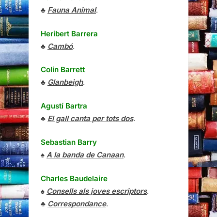
♣
Fauna Animal
.
Heribert Barrera
♣
Cambó
.
Colin Barrett
♣
Glanbeigh
.
Agustí Bartra
♣
El gall canta per tots dos
.
Sebastian Barry
♠
A la banda de Canaan
.
Charles Baudelaire
♠
Consells als joves escriptors
.
♣
Correspondance
.