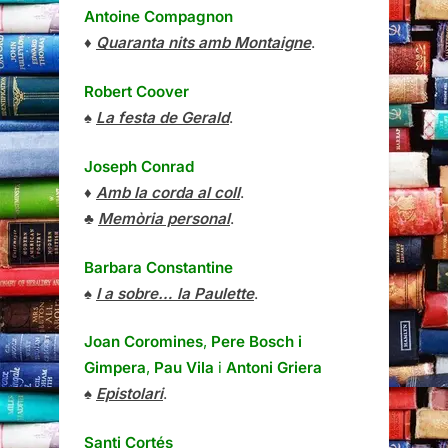
Antoine Compagnon
♦
Quaranta nits amb Montaigne
.
Robert Coover
♠
La festa de Gerald
.
Joseph Conrad
♦
Amb la corda al coll
.
♣
Memòria personal
.
Barbara Constantine
♠
I a sobre… la Paulette
.
Joan Coromines
,
Pere Bosch i
Gimpera
,
Pau Vila
i
Antoni Griera
♠
Epistolari
.
Santi Cortés