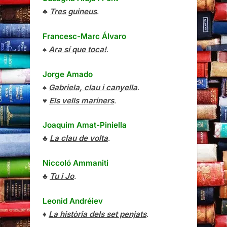
♣
Tres guineus
.
Francesc-Marc Álvaro
♠
Ara sí que toca!
.
Jorge Amado
♠
Gabriela, clau i canyella
.
♥
Els vells mariners
.
Joaquim Amat-Piniella
♣
La clau de volta
.
Niccoló Ammaniti
♣
Tu i Jo
.
Leonid Andréiev
♦
La història dels set penjats
.