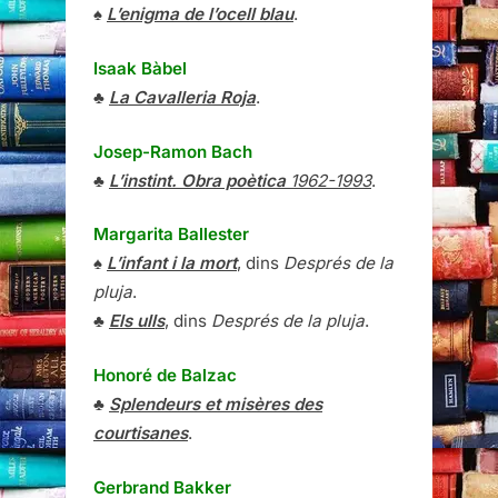
♠
L’enigma de l’ocell blau
.
Isaak Bàbel
♣
La Cavalleria Roja
.
Josep-Ramon Bach
♣
L’instint. Obra poètica
1962-1993
.
Margarita Ballester
♠
L’infant i la mort
, dins
Després de la
pluja
.
♣
Els ulls
, dins
Després de la pluja
.
Honoré de Balzac
♣
Splendeurs et misères des
courtisanes
.
Gerbrand Bakker