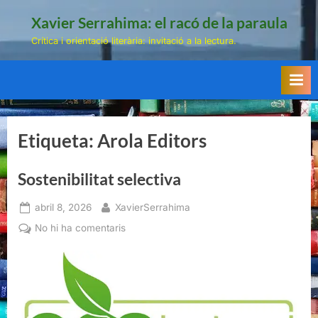
Skip
Xavier Serrahima: el racó de la paraula
to
Crítica i orientació literària: invitació a la lectura.
content
Etiqueta:
Arola Editors
Sostenibilitat selectiva
Posted
By
abril 8, 2026
XavierSerrahima
on
a
No hi ha comentaris
Sostenibilitat
selectiva