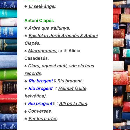
♣
El setè àngel
.
Antoni Clapés
♥
Arbre que s’allunyà
.
♣
Epistolari Jordi Arbonès & Antoni
Clapés
.
♠
Microgrames
, amb
Alícia
Casadesús
.
♠
Clars, aquest matí, són els teus
records
.
♣
Riu brogent
I:
Riu brogent
.
♥
Riu brogent
II:
Heimat (suite
helvètica)
.
♦
Riu brogent
III:
Allí on la llum
.
♠
Converses
.
♣
Fer les cartes
.