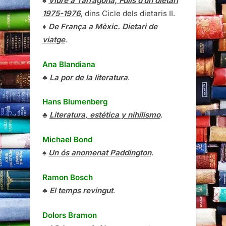
♠
Viure a Tarragona, Fulls d’un dietari
1975-1976
, dins Cicle dels dietaris II.
♦
De França a Mèxic. Dietari de
viatge
.
Ana Blandiana
♣
La por de la literatura
.
Hans Blumenberg
♣
Literatura, estética y nihilismo
.
Michael Bond
♠
Un ós anomenat Paddington
.
Ramon Bosch
♣
El temps revingut
.
Dolors Bramon