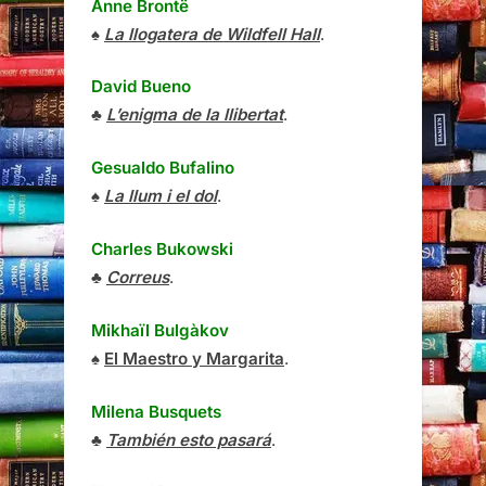
Anne Brontë
♠
La llogatera de Wildfell Hall
.
David Bueno
♣
L’enigma de la llibertat
.
Gesualdo Bufalino
♠
La llum i el dol
.
Charles Bukowski
♣
Correus
.
Mikhaïl Bulgàkov
♠
El Maestro y Margarita
.
Milena Busquets
♣
También esto pasará
.