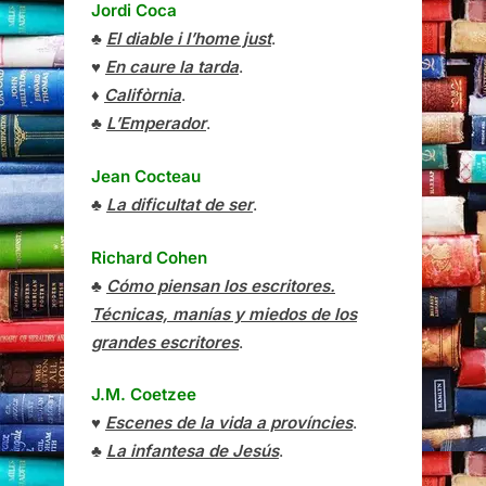
Jordi Coca
♣
El diable i l’home just
.
♥
En caure la tarda
.
♦
Califòrnia
.
♣
L’Emperador
.
Jean Cocteau
♣
La dificultat de ser
.
Richard Cohen
♣
Cómo piensan los escritores.
Técnicas, manías y miedos de los
grandes escritores
.
J.M. Coetzee
♥
Escenes de la vida a províncies
.
♣
La infantesa de Jesús
.