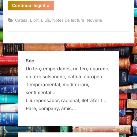
“La
Continua llegint
»
imperfecció
de
les
,
,
,
Català
Llort, Lluís
Notes de lectura
Novel·la
bombolles,
Llort”
Sóc
Un terç empordanès, un terç egarenc,
un terç solsonenc, català, europeu…
Temperamental, mediterrani,
sentimental…
Lliurepensador, racional, lletraferit…
Pare, company, amic…