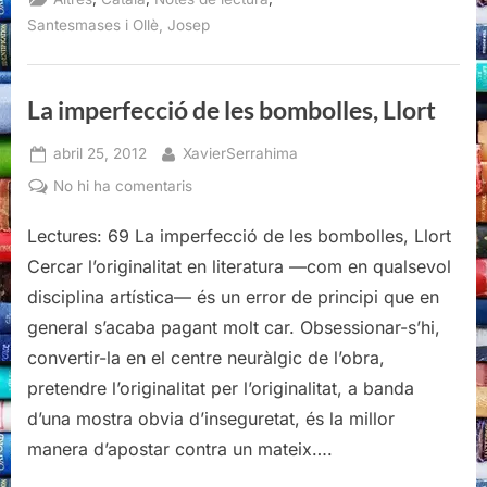
Societat
i
Santesmases i Ollè, Josep
política,
Josep
Santesmases
i
Ollè”
La imperfecció de les bombolles, Llort
Posted
By
abril 25, 2012
XavierSerrahima
on
a
No hi ha comentaris
La
Lectures: 69 La imperfecció de les bombolles, Llort
imperfecció
de
Cercar l’originalitat en literatura —com en qualsevol
les
disciplina artística— és un error de principi que en
bombolles,
general s’acaba pagant molt car. Obsessionar-s’hi,
Llort
convertir-la en el centre neuràlgic de l’obra,
pretendre l’originalitat per l’originalitat, a banda
d’una mostra obvia d’inseguretat, és la millor
manera d’apostar contra un mateix….