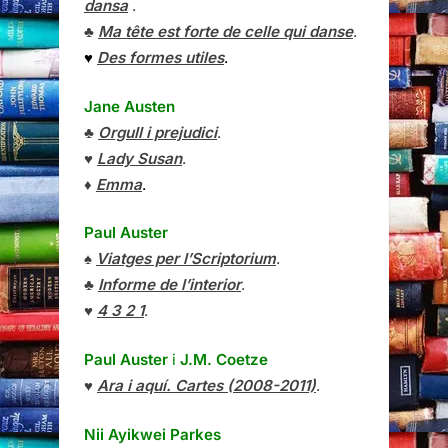
dansa
.
♣
Ma tête est forte de celle qui danse
.
♥
Des formes utiles
.
Jane Austen
♣
Orgull i prejudici
.
♥
Lady Susan
.
♦
Emma
.
Paul Auster
♠
Viatges per l’Scriptorium
.
♣
Informe de l’interior
.
♥
4 3 2 1
.
Paul Auster
i
J.M. Coetze
♥
Ara i aquí. Cartes (2008-2011)
.
Nii Ayikwei Parkes