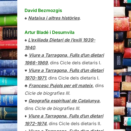
David Bezmozgis
♠
Nataixa i altres històries
.
Artur Bladé i Desumvila
♠
L’exiliada Dietari de l’exili 1939-
1940
.
♣
Viure a Tarragona, Fulls d’un dietari
1966-1969
, dins Cicle dels dietaris I.
♥
Viure a Tarragona, Fulls d’un dietari
1970-1971
, dins Cicle dels dietaris I.
♣
Francesc Pujols per ell mateix
, dins
Cicle de biografies III
.
♥
Geografia espiritual de Catalunya
,
dins
Cicle de biografies III
.
♦
Viure a Tarragona, Fulls d’un dietari
1972-1974
, dins Cicle dels dietaris II.