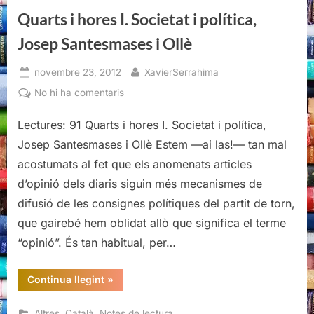
Quarts i hores I. Societat i política,
Josep Santesmases i Ollè
Posted
By
novembre 23, 2012
XavierSerrahima
on
a
No hi ha comentaris
Quarts
Lectures: 91 Quarts i hores I. Societat i política,
i
hores
Josep Santesmases i Ollè Estem —ai las!— tan mal
I.
acostumats al fet que els anomenats articles
Societat
d’opinió dels diaris siguin més mecanismes de
i
difusió de les consignes polítiques del partit de torn,
política,
Josep
que gairebé hem oblidat allò que significa el terme
Santesmases
“opinió”. És tan habitual, per…
i
Ollè
“Quarts
Continua llegint
»
i
hores
I.
,
,
,
Altres
Català
Notes de lectura