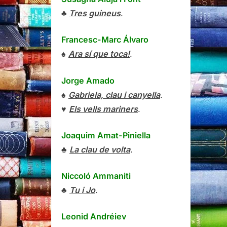
♣
Tres guineus
.
Francesc-Marc Álvaro
♠
Ara sí que toca!
.
Jorge Amado
♠
Gabriela, clau i canyella
.
♥
Els vells mariners
.
Joaquim Amat-Piniella
♣
La clau de volta
.
Niccoló Ammaniti
♣
Tu i Jo
.
Leonid Andréiev