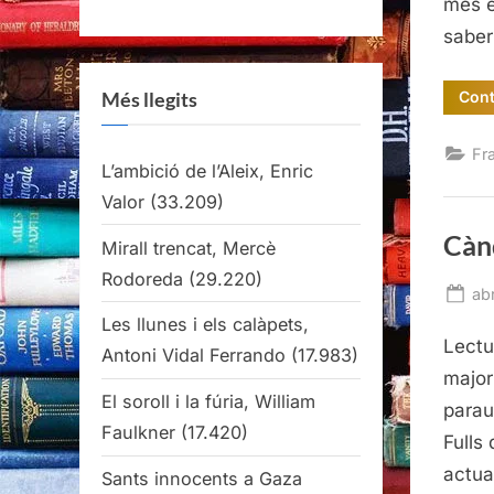
més e
saber
Cont
Més llegits
Fr
L’ambició de l’Aleix, Enric
Valor
(33.209)
Cànd
Mirall trencat, Mercè
Rodoreda
(29.220)
Po
abr
on
Les llunes i els calàpets,
Lectu
Antoni Vidal Ferrando
(17.983)
major
El soroll i la fúria, William
parau
Faulkner
(17.420)
Fulls
actual
Sants innocents a Gaza