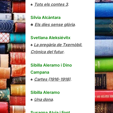
♠
Tots els contes 3
.
Sílvia Alcàntara
♣
Els dies sense glòria
.
Svetlana Aleksiévitx
♠
La pregària de Txernòbil.
Crònica del futur
.
Sibilla Aleramo
i
Dino
Campana
♠
Cartes (1916-1918)
.
Sibilla Aleramo
♠
Una dona
.
Susagna Aluja i Font