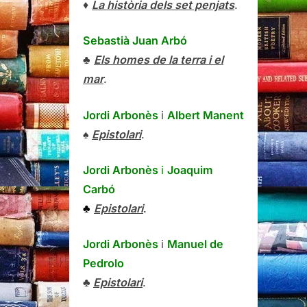
♦
La història dels set penjats
.
Sebastià Juan Arbó
♣
Els homes de la terra i el
mar
.
Jordi Arbonès
i
Albert Manent
♠
Epistolari
.
Jordi Arbonès
i
Joaquim
Carbó
♣
Epistolari
.
Jordi Arbonès
i
Manuel de
Pedrolo
♣
Epistolari
.