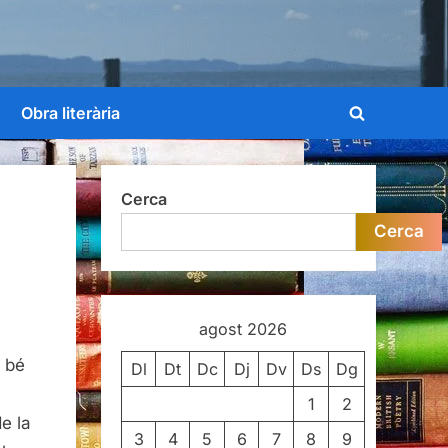
Obra literària
Toggle
search
form
Cerca
Cerca
agost 2026
a bé
Dl
Dt
Dc
Dj
Dv
Ds
Dg
1
2
e la
3
4
5
6
7
8
9