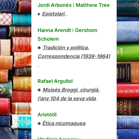
Jordi Arbonès
i
Matthew Tree
♠
Epistolari
,.
Hanna Arendt
i
Gershom
Scholem
♣
Tradición y política.
Correspondencia (1939-1964)
.
Rafael Argullol
♣
Moisès Broggi, cirurgià,
l’any 104 de la seva vida
.
Aristòtil
♣
Ètica nicomaquea
.