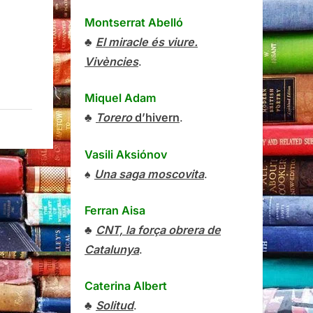
Montserrat Abelló
♣
El miracle és viure.
Vivències
.
Miquel Adam
♣
Torero
d’hivern
.
Vasili Aksiónov
♠
Una saga moscovita
.
Ferran Aisa
♣
CNT, la força obrera de
Catalunya
.
Caterina Albert
♣
Solitud
.