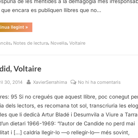
spúria de les mentides a la demagògia més irresponsa
 que encara es publiquen llibres que no…
“Càndid,
inua llegint
»
Voltaire”
,
,
,
ancès
Notes de lectura
Novel·la
Voltaire
id, Voltaire
sted
By
a
il 30, 2014
XavierSerrahima
No hi ha comentaris
Càndid,
res: 95 Si no cregués que aquest llibre, poc conegut per
Voltaire
ia dels lectors, es recomana tot sol, transcriuria les elo
les que li dedicà Artur Bladé i Desumvila a Viure a Tarr
 d’un dietari 1966-1969: “l’autor de Candide no perd mai
itat i […] caldria llegir-lo —o relle­gir-lo— més sovint,