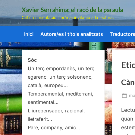
Skip
Xavier Serrahima: el racó de la paraula
to
Crítica i orientació literària: invitació a la lectura.
content
Inici
Autors/es i títols analitzats
Traductors/
Sóc
Eti
Un terç empordanès, un terç
egarenc, un terç solsonenc,
Cànd
català, europeu…
Temperamental, mediterrani,
Po
ma
sentimental…
on
Lectu
Lliurepensador, racional,
quan 
lletraferit…
estem
Pare, company, amic…