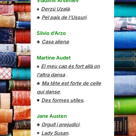
Vladímir Arséniev
♠
Derzú Uzalà
.
♣
Pel país de l’Ussuri
.
Silvio d’Arzo
♣
Casa aliena
.
Martine Audet
♠
El meu cap és fort allà on
l’altra dansa
.
♣
Ma tête est forte de celle
qui danse
.
♥
Des formes utiles
.
Jane Austen
♣
Orgull i prejudici
.
♥
Lady Susan
.