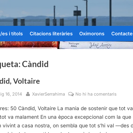
es i títols
Citacions literàries
Oxímorons
Contacte
queta:
Càndid
id, Voltaire
sted
By
a
ig 16, 2014
XavierSerrahima
No hi ha comentaris
Càndid,
res: 50 Càndid, Voltaire La mania de sostenir que tot v
Voltaire
tot va malament En una època excepcional com la que
 vivint a casa nostra, on sembla que tot s’hi val —des d