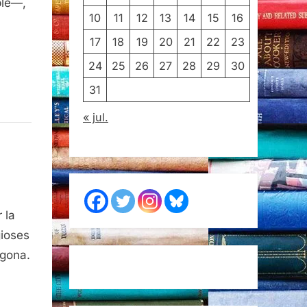
ble—,
10
11
12
13
14
15
16
17
18
19
20
21
22
23
24
25
26
27
28
29
30
31
« jul.
 la
gioses
agona.