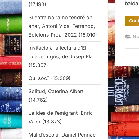
balda
(17.193)
Si entra boira no tendré on
Cont
anar, Antoni Vidal Ferrando,
Edicions Proa, 2022
(16.010)
No
Invitació a la lectura d’El
quadern gris, de Josep Pla
(15.857)
Qui sóc?
(15.209)
Solitud, Caterina Albert
(14.762)
La idea de l’emigrant, Enric
Valor
(13.873)
Mal d’escola, Daniel Pennac