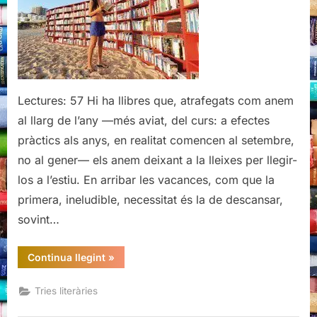
estiu
Lectures: 57 Hi ha llibres que, atrafegats com anem
al llarg de l’any —més aviat, del curs: a efectes
pràctics als anys, en realitat comencen al setembre,
no al gener— els anem deixant a la lleixes per llegir-
los a l’estiu. En arribar les vacances, com que la
primera, ineludible, necessitat és la de descansar,
sovint…
“Recomanacions
Continua llegint
»
literàries
per
aquest
Tries literàries
estiu”