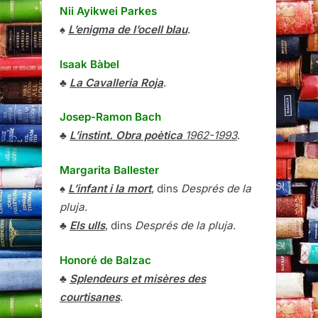
Nii Ayikwei Parkes
♠
L’enigma de l’ocell blau
.
Isaak Bàbel
♣
La Cavalleria Roja
.
Josep-Ramon Bach
♣
L’instint. Obra poètica
1962-1993
.
Margarita Ballester
♠
L’infant i la mort
, dins
Després de la
pluja
.
♣
Els ulls
, dins
Després de la pluja
.
Honoré de Balzac
♣
Splendeurs et misères des
courtisanes
.