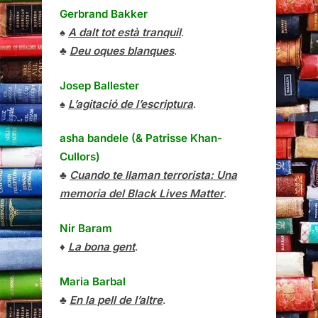
Gerbrand Bakker
♠
A dalt tot està tranquil
.
♣
Deu oques blanques
.
Josep Ballester
♠
L’agitació de l’escriptura
.
asha bandele (& Patrisse Khan-
Cullors)
♣
Cuando te llaman terrorista: Una
memoria del Black Lives Matter
.
Nir Baram
♦
La bona gent
.
Maria Barbal
♣
En la pell de l’altre
.