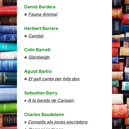
Damià Bardera
♣
Fauna Animal
.
Heribert Barrera
♣
Cambó
.
Colin Barrett
♣
Glanbeigh
.
Agustí Bartra
♣
El gall canta per tots dos
.
Sebastian Barry
♠
A la banda de Canaan
.
Charles Baudelaire
♠
Consells als joves escriptors
.