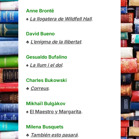
Anne Brontë
♠
La llogatera de Wildfell Hall
.
David Bueno
♣
L’enigma de la llibertat
.
Gesualdo Bufalino
♠
La llum i el dol
.
Charles Bukowski
♣
Correus
.
Mikhaïl Bulgàkov
♠
El Maestro y Margarita
.
Milena Busquets
♣
También esto pasará
.