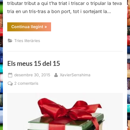
tributar tribut a qui t’ha triat i triscar o tripular la teva
tria en un tris-tras a bon port, tot i sortejant la…
“Els
Continua llegint
»
meus
15
del
Tries literàries
15”
Els meus 15 del 15
Posted
By
desembre 30, 2015
XavierSerrahima
on
a
2 comentaris
Els
meus
15
del
15