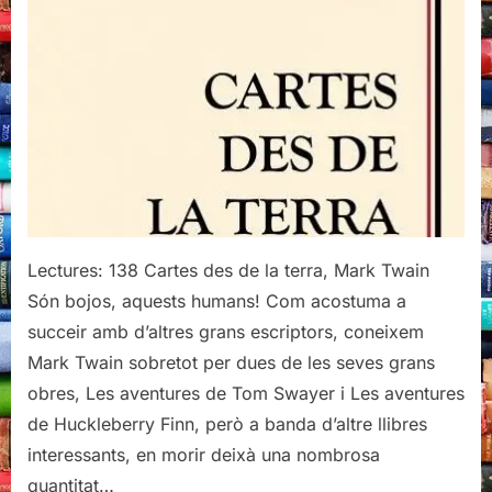
Mark
Twain
Lectures: 138 Cartes des de la terra, Mark Twain
Són bojos, aquests humans! Com acostuma a
succeir amb d’altres grans escriptors, coneixem
Mark Twain sobretot per dues de les seves grans
obres, Les aventures de Tom Swayer i Les aventures
de Huckleberry Finn, però a banda d’altre llibres
interessants, en morir deixà una nombrosa
quantitat…