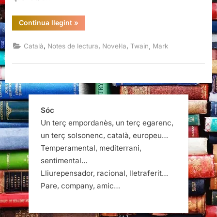
“Cartes
Continua llegint
»
des
de
la
,
,
,
Català
Notes de lectura
Novel·la
Twain, Mark
terra,
Mark
Twain”
Sóc
Un terç empordanès, un terç egarenc,
un terç solsonenc, català, europeu…
Temperamental, mediterrani,
sentimental…
Lliurepensador, racional, lletraferit…
Pare, company, amic…