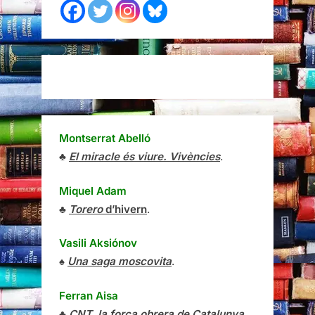
Montserrat Abelló
♣
El miracle és viure. Vivències
.
Miquel Adam
♣
Torero
d’hivern
.
Vasili Aksiónov
♠
Una saga moscovita
.
Ferran Aisa
♣
CNT, la força obrera de Catalunya
.