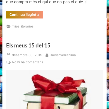
que compta més el qui que no pas el què: si…
“Tria
Continua llegint
»
per
Sant
Jordi”
Tries literàries
Els meus 15 del 15
Posted
By
desembre 30, 2015
XavierSerrahima
on
a
No hi ha comentaris
Els
meus
15
del
15