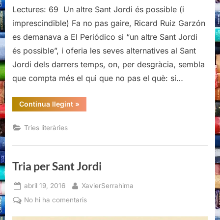
Lectures: 69 Un altre Sant Jordi és possible (i
imprescindible) Fa no pas gaire, Ricard Ruiz Garzón
es demanava a El Periódico si “un altre Sant Jordi
és possible”, i oferia les seves alternatives al Sant
Jordi dels darrers temps, on, per desgràcia, sembla
que compta més el qui que no pas el què: si…
“Tria
Continua llegint
»
per
Sant
Jordi”
Tries literàries
Tria per Sant Jordi
Posted
By
abril 19, 2016
XavierSerrahima
on
a
No hi ha comentaris
Tria