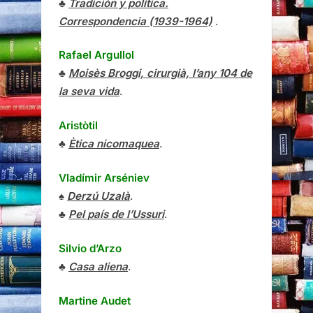
♣
Tradición y política.
Correspondencia (1939-1964)
.
Rafael Argullol
♣
Moisès Broggi, cirurgià, l’any 104 de
la seva vida
.
Aristòtil
♣
Ètica nicomaquea
.
Vladímir Arséniev
♠
Derzú Uzalà
.
♣
Pel país de l’Ussuri
.
Silvio d’Arzo
♣
Casa aliena
.
Martine Audet