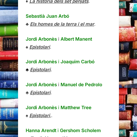
♦
La història dels set penjats
.
Sebastià Juan Arbó
♣
Els homes de la terra i el mar
.
Jordi Arbonès
i
Albert Manent
♠
Epistolari
.
Jordi Arbonès
i
Joaquim Carbó
♣
Epistolari
.
Jordi Arbonès
i
Manuel de Pedrolo
♣
Epistolari
.
Jordi Arbonès
i
Matthew Tree
♠
Epistolari
,.
Hanna Arendt
i
Gershom Scholem