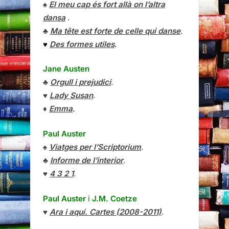
♠
El meu cap és fort allà on l’altra
dansa
.
♣
Ma tête est forte de celle qui danse
.
♥
Des formes utiles
.
Jane Austen
♣
Orgull i prejudici
.
♥
Lady Susan
.
♦
Emma
.
Paul Auster
♠
Viatges per l’Scriptorium
.
♣
Informe de l’interior
.
♥
4 3 2 1
.
Paul Auster
i
J.M. Coetze
♥
Ara i aquí. Cartes (2008-2011)
.