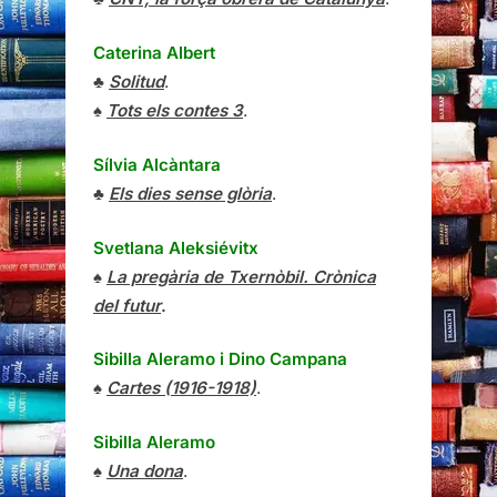
Caterina Albert
♣
Solitud
.
♠
Tots els contes 3
.
Sílvia Alcàntara
♣
Els dies sense glòria
.
Svetlana Aleksiévitx
♠
La pregària de Txernòbil. Crònica
del futur
.
Sibilla Aleramo
i
Dino Campana
♠
Cartes (1916-1918)
.
Sibilla Aleramo
♠
Una dona
.