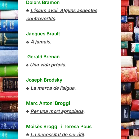
Dolors Bramon
♣
L’islam avui. Alguns aspectes
controvertits
.
Jacques Brault
♣
À jamais
.
Gerald Brenan
♠
Una vida pròpia
.
Joseph Brodsky
♣
La marca de l’aigua
.
Marc Antoni Broggi
♣
Per una mort apropiada
.
Moisès Broggi
i
Teresa Pous
♣
La necessitat de ser útil
.