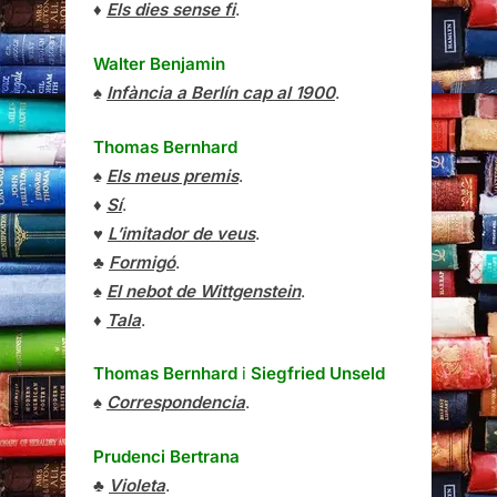
♦
Els dies sense fi
.
Walter Benjamin
♠
Infància a Berlín cap al 1900
.
Thomas Bernhard
♠
Els meus premis
.
♦
Sí
.
♥
L’imitador de veus
.
♣
Formigó
.
♠
El nebot de Wittgenstein
.
♦
Tala
.
Thomas Bernhard
i
Siegfried Unseld
♠
Correspondencia
.
Prudenci Bertrana
♣
Violeta
.