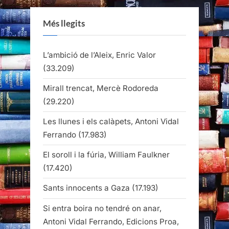
Més llegits
L’ambició de l’Aleix, Enric Valor
(33.209)
Mirall trencat, Mercè Rodoreda
(29.220)
Les llunes i els calàpets, Antoni Vidal
Ferrando
(17.983)
El soroll i la fúria, William Faulkner
(17.420)
Sants innocents a Gaza
(17.193)
Si entra boira no tendré on anar,
Antoni Vidal Ferrando, Edicions Proa,