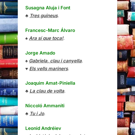
Susagna Aluja i Font
♣
Tres guineus
.
Francesc-Marc Álvaro
♠
Ara sí que toca!
.
Jorge Amado
♠
Gabriela, clau i canyella
.
♥
Els vells mariners
.
Joaquim Amat-Piniella
♣
La clau de volta
.
Niccoló Ammaniti
♣
Tu i Jo
.
Leonid Andréiev