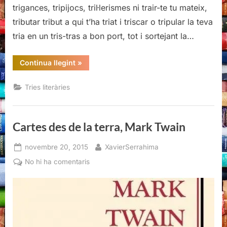
trigances, tripijocs, tril·lerismes ni trair-te tu mateix,
tributar tribut a qui t’ha triat i triscar o tripular la teva
tria en un tris-tras a bon port, tot i sortejant la…
“Els
Continua llegint
»
meus
15
del
Tries literàries
15”
Cartes des de la terra, Mark Twain
Posted
By
novembre 20, 2015
XavierSerrahima
on
a
No hi ha comentaris
Cartes
des
de
la
terra,