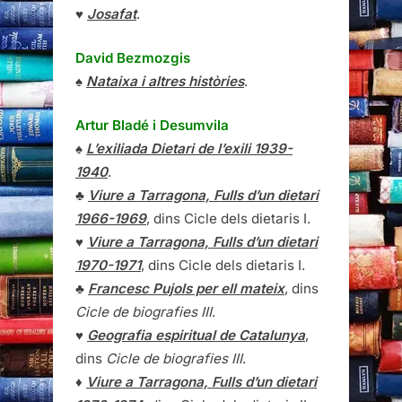
♥
Josafat
.
David Bezmozgis
♠
Nataixa i altres històries
.
Artur Bladé i Desumvila
♠
L’exiliada Dietari de l’exili 1939-
1940
.
♣
Viure a Tarragona, Fulls d’un dietari
1966-1969
, dins Cicle dels dietaris I.
♥
Viure a Tarragona, Fulls d’un dietari
1970-1971
, dins Cicle dels dietaris I.
♣
Francesc Pujols per ell mateix
, dins
Cicle de biografies III
.
♥
Geografia espiritual de Catalunya
,
dins
Cicle de biografies III
.
♦
Viure a Tarragona, Fulls d’un dietari