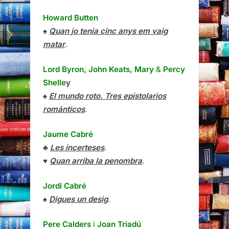
Howard Butten
♠
Quan jo tenia cinc anys em vaig
matar
.
Lord Byron, John Keats, Mary
&
Percy
Shelle
y
♠
El mundo roto. Tres epistolarios
románticos
.
Jaume Cabré
♣
Les incerteses
.
♥
Quan arriba la penombra
.
Jordi Cabré
♠
Digues un desig
.
Pere Calders
i
Joan Triadú