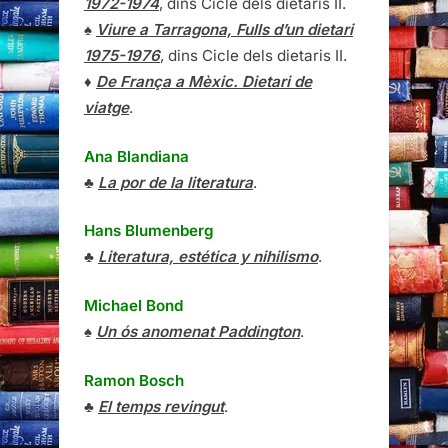
1972-1974
, dins Cicle dels dietaris II.
♠
Viure a Tarragona, Fulls d’un dietari
1975-1976
, dins Cicle dels dietaris II.
♦
De França a Mèxic. Dietari de
viatge
.
Ana Blandiana
♣
La por de la literatura
.
Hans Blumenberg
♣
Literatura, estética y nihilismo
.
Michael Bond
♠
Un ós anomenat Paddington
.
Ramon Bosch
♣
El temps revingut
.