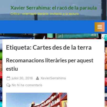
Skip
Xavier Serrahima: el racó de la paraula
to
Crítica i orientació literària: invitació a la lectura.
content
Etiqueta:
Cartes des de la terra
Recomanacions literàries per aquest
estiu
Posted
By
juliol 30, 2016
XavierSerrahima
on
a
No hi ha comentaris
Recomanacions
literàries
per
aquest