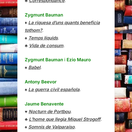
♣
Correspondance
.
Zygmunt Bauman
♦
La riquesa d’uns quants beneficia
tothom?
.
♠
Temps líquids
.
♣
Vida de consum
.
Zygmunt Bauman
i
Ezio Mauro
♠
Babel
.
Antony Beevor
♠
La guerra civil española
.
Jaume Benavente
♥
Nocturn de Portbou
.
♣
L’home que llegia Miquel Strogoff
.
♠
Somnis de Valparaíso
.