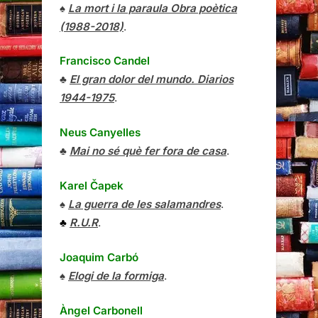
♠
La mort i la paraula Obra poètica
(1988-2018)
.
Francisco Candel
♣
El gran dolor del mundo. Diarios
1944-1975
.
Neus Canyelles
♣
Mai no sé què fer fora de casa
.
Karel Čapek
♠
La guerra de les salamandres
.
♣
R.U.R
.
Joaquim Carbó
♠
Elogi de la formiga
.
Àngel Carbonell