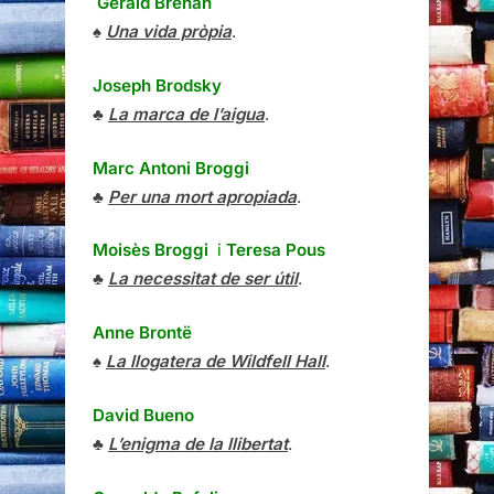
Gerald Brenan
♠
Una vida pròpia
.
Joseph Brodsky
♣
La marca de l’aigua
.
Marc Antoni Broggi
♣
Per una mort apropiada
.
Moisès Broggi
i
Teresa Pous
♣
La necessitat de ser útil
.
Anne Brontë
♠
La llogatera de Wildfell Hall
.
David Bueno
♣
L’enigma de la llibertat
.