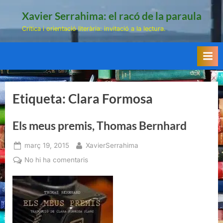
Skip
Xavier Serrahima: el racó de la paraula
to
Crítica i orientació literària: invitació a la lectura.
content
Etiqueta:
Clara Formosa
Els meus premis, Thomas Bernhard
Posted
By
març 19, 2015
XavierSerrahima
on
a
No hi ha comentaris
Els
meus
premis,
Thomas
Bernhard