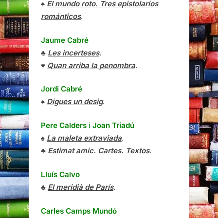
♠
El mundo roto. Tres epistolarios
románticos
.
Jaume Cabré
♣
Les incerteses
.
♥
Quan arriba la penombra
.
Jordi Cabré
♠
Digues un desig
.
Pere Calders
i
Joan Triadú
♠
La maleta extraviada
.
♣
Estimat amic. Cartes. Textos
.
Lluís Calvo
♣
El meridià de París
.
Carles Camps Mundó