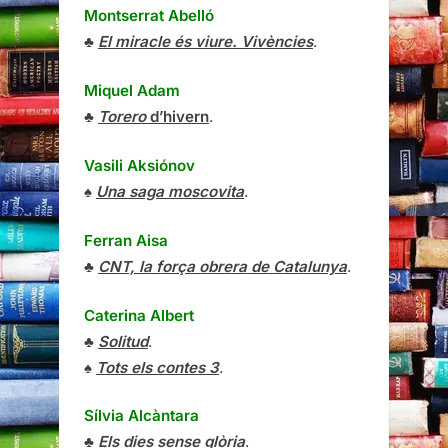
Montserrat Abelló
♣
El miracle és viure. Vivències
.
Miquel Adam
♣
Torero
d’hivern
.
Vasili Aksiónov
♠
Una saga moscovita
.
Ferran Aisa
♣
CNT, la força obrera de Catalunya
.
Caterina Albert
♣
Solitud
.
♠
Tots els contes 3
.
Sílvia Alcàntara
♣
Els dies sense glòria
.