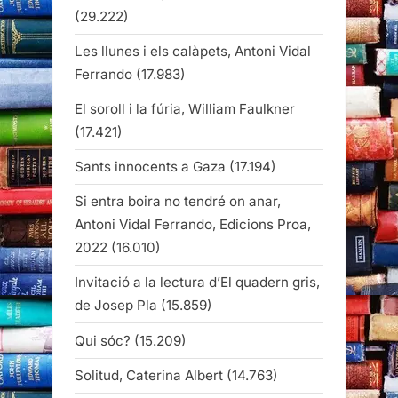
(29.222)
Les llunes i els calàpets, Antoni Vidal
Ferrando
(17.983)
El soroll i la fúria, William Faulkner
(17.421)
Sants innocents a Gaza
(17.194)
Si entra boira no tendré on anar,
Antoni Vidal Ferrando, Edicions Proa,
2022
(16.010)
Invitació a la lectura d’El quadern gris,
de Josep Pla
(15.859)
Qui sóc?
(15.209)
Solitud, Caterina Albert
(14.763)