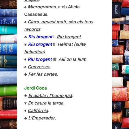
♠
Microgrames
, amb
Alícia
Casadesús
.
♠
Clars, aquest matí, són els teus
records
.
♣
Riu brogent
I:
Riu brogent
.
♥
Riu brogent
II:
Heimat (suite
helvètica)
.
♦
Riu brogent
III:
Allí on la llum
.
♠
Converses
.
♣
Fer les cartes
.
Jordi Coca
♣
El diable i l’home just
.
♥
En caure la tarda
.
♦
Califòrnia
.
♣
L’Emperador
.