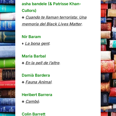
asha bandele (& Patrisse Khan-
Cullors)
♣
Cuando te llaman terrorista: Una
memoria del Black Lives Matter
.
Nir Baram
♦
La bona gent
.
Maria Barbal
♣
En la pell de l’altre
.
Damià Bardera
♣
Fauna Animal
.
Heribert Barrera
♣
Cambó
.
Colin Barrett