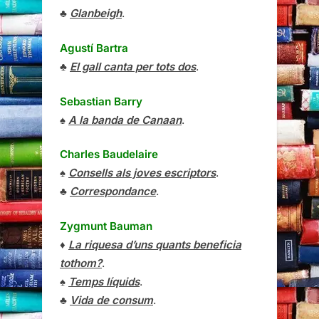
♣
Glanbeigh
.
Agustí Bartra
♣
El gall canta per tots dos
.
Sebastian Barry
♠
A la banda de Canaan
.
Charles Baudelaire
♠
Consells als joves escriptors
.
♣
Correspondance
.
Zygmunt Bauman
♦
La riquesa d’uns quants beneficia
tothom?
.
♠
Temps líquids
.
♣
Vida de consum
.