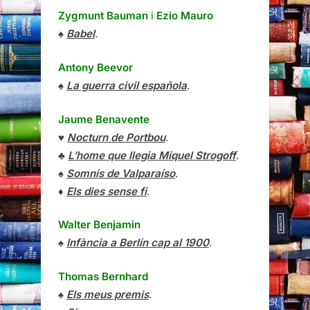
Zygmunt Bauman
i
Ezio Mauro
♠
Babel
.
Antony Beevor
♠
La guerra civil española
.
Jaume Benavente
♥
Nocturn de Portbou
.
♣
L’home que llegia Miquel Strogoff
.
♠
Somnis de Valparaíso
.
♦
Els dies sense fi
.
Walter Benjamin
♠
Infància a Berlín cap al 1900
.
Thomas Bernhard
♠
Els meus premis
.