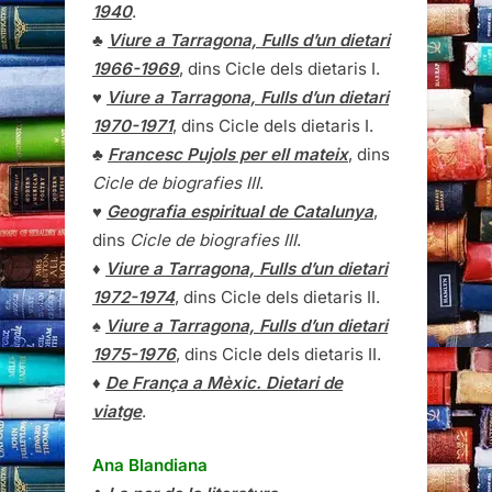
1940
.
♣
Viure a Tarragona, Fulls d’un dietari
1966-1969
, dins Cicle dels dietaris I.
♥
Viure a Tarragona, Fulls d’un dietari
1970-1971
, dins Cicle dels dietaris I.
♣
Francesc Pujols per ell mateix
, dins
Cicle de biografies III
.
♥
Geografia espiritual de Catalunya
,
dins
Cicle de biografies III
.
♦
Viure a Tarragona, Fulls d’un dietari
1972-1974
, dins Cicle dels dietaris II.
♠
Viure a Tarragona, Fulls d’un dietari
1975-1976
, dins Cicle dels dietaris II.
♦
De França a Mèxic. Dietari de
viatge
.
Ana Blandiana