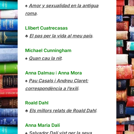
♠
Amor y sexualidad en la antigua
roma
.
Llibert Cuatrecasas
♣
El pas per la vida al meu país
.
Michael Cunningham
♠
Quan cau la nit
.
Anna Dalmau
i
Anna Mora
♠
Pau Casals i Andreu Claret:
correspondència a l’exili
.
Roald Dahl
♣
Els millors relats de Roald Dahl
.
Anna Maria Dalí
♠
Salvador Dalí vist per la seva