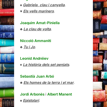
♠
Gabriela, clau i canyella
.
♥
Els vells mariners
.
Joaquim Amat-Piniella
♣
La clau de volta
.
Niccoló Ammaniti
♣
Tu i Jo
.
Leonid Andréiev
♦
La història dels set penjats
.
Sebastià Juan Arbó
♣
Els homes de la terra i el mar
.
Jordi Arbonès
i
Albert Manent
♠
Epistolari
.