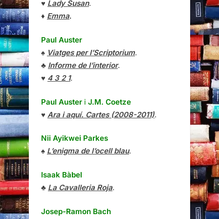
♥
Lady Susan
.
♦
Emma
.
Paul Auster
♠
Viatges per l’Scriptorium
.
♣
Informe de l’interior
.
♥
4 3 2 1
.
Paul Auster
i
J.M. Coetze
♥
Ara i aquí. Cartes (2008-2011)
.
Nii Ayikwei Parkes
♠
L’enigma de l’ocell blau
.
Isaak Bàbel
♣
La Cavalleria Roja
.
Josep-Ramon Bach