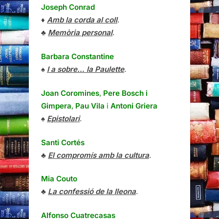
Joseph Conrad
♦
Amb la corda al coll
.
♣
Memòria personal
.
Barbara Constantine
♠
I a sobre… la Paulette
.
Joan Coromines
,
Pere Bosch i
Gimpera
,
Pau Vila
i
Antoni Griera
♠
Epistolari
.
Santi Cortés
♣
El compromís amb la cultura
.
Mia Couto
♣
La confessió de la lleona
.
Alfonso Cuatrecasas