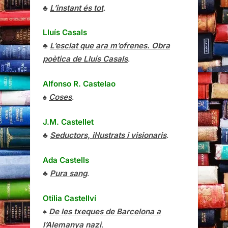
♣
L’instant és tot
.
Lluís Casals
♣
L’esclat que ara m’ofrenes. Obra
poètica de Lluís Casals
.
Alfonso R. Castelao
♠
Coses
.
J.M. Castellet
♣
Seductors, il·lustrats i visionaris
.
Ada Castells
♣
Pura sang
.
Otília Castellví
♠
De les txeques de Barcelona a
l’Alemanya nazi
.