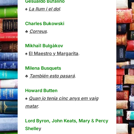
Gesualdo Bufalino
♠
La llum i el dol
.
Charles Bukowski
♣
Correus
.
Mikhaïl Bulgàkov
♠
El Maestro y Margarita
.
Milena Busquets
♣
También esto pasará
.
Howard Butten
♠
Quan jo tenia cinc anys em vaig
matar
.
Lord Byron, John Keats, Mary
&
Percy
Shelle
y