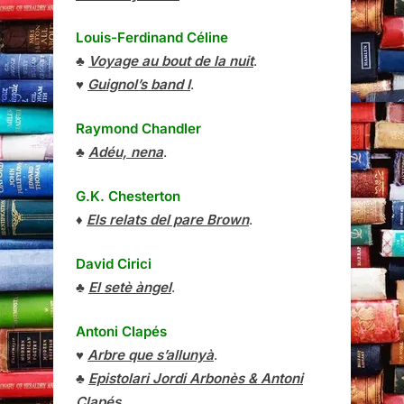
Louis-Ferdinand Céline
♣
Voyage au bout de la nuit
.
♥
Guignol’s band I
.
Raymond Chandler
♣
Adéu, nena
.
G.K. Chesterton
♦
Els relats del pare Brown
.
David Cirici
♣
El setè àngel
.
Antoni Clapés
♥
Arbre que s’allunyà
.
♣
Epistolari Jordi Arbonès & Antoni
Clapés
.