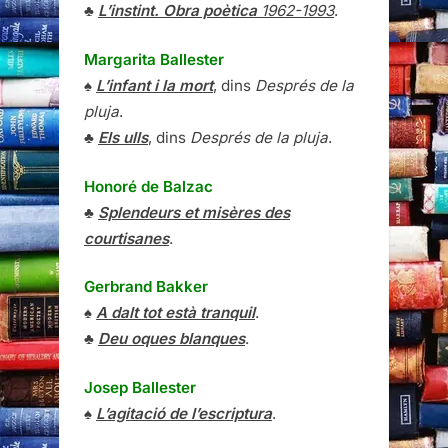
♣
L’instint. Obra poètica
1962-1993
.
Margarita Ballester
♠
L’infant i la mort
, dins
Després de la
pluja
.
♣
Els ulls
, dins
Després de la pluja
.
Honoré de Balzac
♣
Splendeurs et misères des
courtisanes
.
Gerbrand Bakker
♠
A dalt tot està tranquil
.
♣
Deu oques blanques
.
Josep Ballester
♠
L’agitació de l’escriptura
.