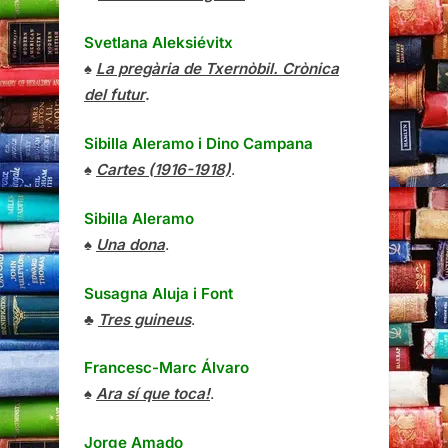
Svetlana Aleksiévitx
♠
La pregària de Txernòbil. Crònica
del futur
.
Sibilla Aleramo
i
Dino Campana
♠
Cartes (1916-1918)
.
Sibilla Aleramo
♠
Una dona
.
Susagna Aluja i Font
♣
Tres guineus
.
Francesc-Marc Álvaro
♠
Ara sí que toca!
.
Jorge Amado