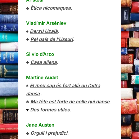
♣
Ètica nicomaquea
.
Vladímir Arséniev
♠
Derzú Uzalà
.
♣
Pel país de l’Ussuri
.
Silvio d’Arzo
♣
Casa aliena
.
Martine Audet
♠
El meu cap és fort allà on l’altra
dansa
.
♣
Ma tête est forte de celle qui danse
.
♥
Des formes utiles
.
Jane Austen
♣
Orgull i prejudici
.