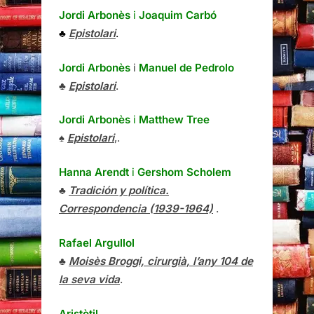
Jordi Arbonès
i
Joaquim Carbó
♣
Epistolari
.
Jordi Arbonès
i
Manuel de Pedrolo
♣
Epistolari
.
Jordi Arbonès
i
Matthew Tree
♠
Epistolari
,.
Hanna Arendt
i
Gershom Scholem
♣
Tradición y política.
Correspondencia (1939-1964)
.
Rafael Argullol
♣
Moisès Broggi, cirurgià, l’any 104 de
la seva vida
.
Aristòtil