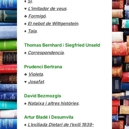
♦
Sí
.
♥
L’imitador de veus
.
♣
Formigó
.
♠
El nebot de Wittgenstein
.
♦
Tala
.
Thomas Bernhard
i
Siegfried Unseld
♠
Correspondencia
.
Prudenci Bertrana
♣
Violeta
.
♥
Josafat
.
David Bezmozgis
♠
Nataixa i altres històries
.
Artur Bladé i Desumvila
♠
L’exiliada Dietari de l’exili 1939-