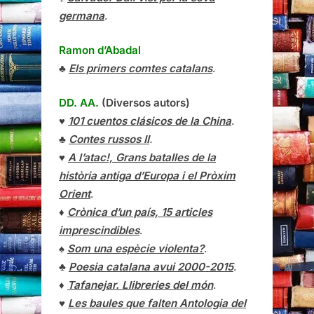
germana
.
Ramon d’Abadal
♣
Els primers comtes catalans
.
DD. AA.
(Diversos autors)
♥
101 cuentos clásicos de la China
.
♣
Contes russos II
.
♥
A l’atac!, Grans batalles de la
història antiga d’Europa i el Pròxim
Orient
.
♦
Crònica d’un país, 15 articles
imprescindibles
.
♠
Som una espècie violenta?
.
♣
Poesia catalana avui 2000-2015
.
♦
Tafanejar. Llibreries del món
.
♥
Les baules que falten Antologia del