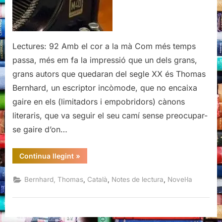
Lectures: 92 Amb el cor a la mà Com més temps
passa, més em fa la impressió que un dels grans,
grans autors que quedaran del segle XX és Thomas
Bernhard, un escriptor incòmode, que no encaixa
gaire en els (limitadors i empobridors) cànons
literaris, que va seguir el seu camí sense preocupar-
se gaire d’on…
“Els
Continua llegint
»
meus
premis,
Thomas
,
,
,
Bernhard, Thomas
Català
Notes de lectura
Novel·la
Bernhard”