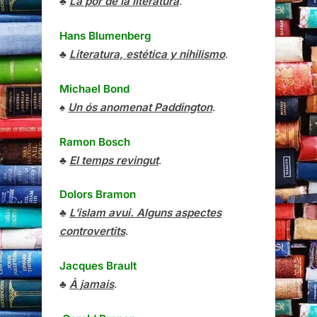
♣
La por de la literatura
.
Hans Blumenberg
♣
Literatura, estética y nihilismo
.
Michael Bond
♠
Un ós anomenat Paddington
.
Ramon Bosch
♣
El temps revingut
.
Dolors Bramon
♣
L’islam avui. Alguns aspectes
controvertits
.
Jacques Brault
♣
À jamais
.