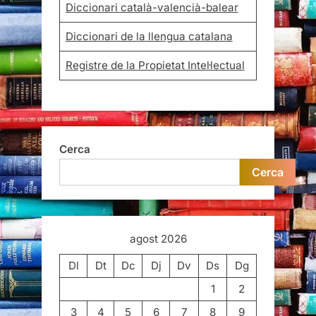
Diccionari català-valencià-balear
Diccionari de la llengua catalana
Registre de la Propietat Intel·lectual
Cerca
Cerca
agost 2026
Dl
Dt
Dc
Dj
Dv
Ds
Dg
1
2
3
4
5
6
7
8
9