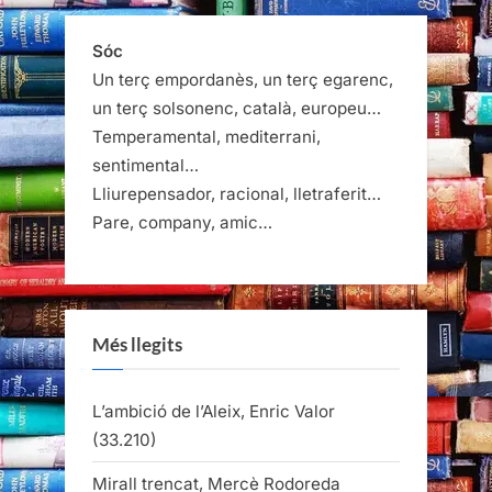
Sóc
Un terç empordanès, un terç egarenc,
un terç solsonenc, català, europeu…
Temperamental, mediterrani,
sentimental…
Lliurepensador, racional, lletraferit…
Pare, company, amic…
Més llegits
L’ambició de l’Aleix, Enric Valor
(33.210)
Mirall trencat, Mercè Rodoreda