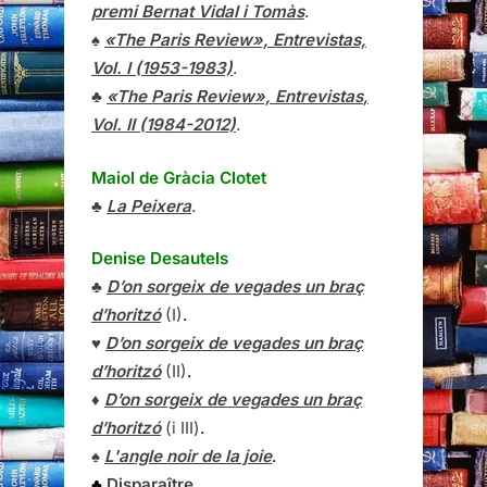
premi Bernat Vidal i Tomàs
.
♠
«The Paris Review», Entrevistas,
Vol. I (1953-1983)
.
♣
«The Paris Review»,
Entrevistas
,
Vol. II (1984-2012)
.
Maiol de Gràcia Clotet
♣
La Peixera
.
Denise Desautels
♣
D’on sorgeix de vegades un braç
d’horitzó
(I)
.
♥
D’on sorgeix de vegades un braç
d’horitzó
(II)
.
♦
D’on sorgeix de vegades un braç
d’horitzó
(i III)
.
♠
L'angle noir de la joie
.
♣
Disparaître
.