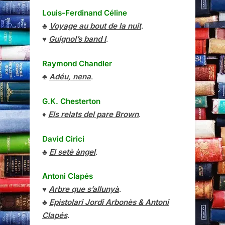
Louis-Ferdinand Céline
♣
Voyage au bout de la nuit
.
♥
Guignol’s band I
.
Raymond Chandler
♣
Adéu, nena
.
G.K. Chesterton
♦
Els relats del pare Brown
.
David Cirici
♣
El setè àngel
.
Antoni Clapés
♥
Arbre que s’allunyà
.
♣
Epistolari Jordi Arbonès & Antoni
Clapés
.