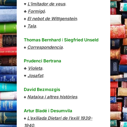
♥
L’imitador de veus
.
♣
Formigó
.
♠
El nebot de Wittgenstein
.
♦
Tala
.
Thomas Bernhard
i
Siegfried Unseld
♠
Correspondencia
.
Prudenci Bertrana
♣
Violeta
.
♥
Josafat
.
David Bezmozgis
♠
Nataixa i altres històries
.
Artur Bladé i Desumvila
♠
L’exiliada Dietari de l’exili 1939-
1940
.