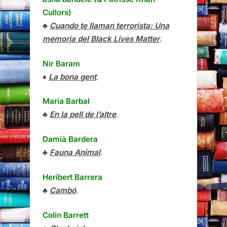
Cullors)
♣
Cuando te llaman terrorista: Una
memoria del Black Lives Matter
.
Nir Baram
♦
La bona gent
.
Maria Barbal
♣
En la pell de l’altre
.
Damià Bardera
♣
Fauna Animal
.
Heribert Barrera
♣
Cambó
.
Colin Barrett