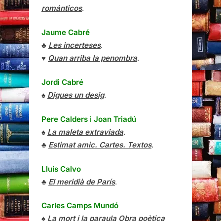
románticos
.
Jaume Cabré
♣
Les incerteses
.
♥
Quan arriba la penombra
.
Jordi Cabré
♠
Digues un desig
.
Pere Calders
i
Joan Triadú
♠
La maleta extraviada
.
♣
Estimat amic. Cartes. Textos
.
Lluís Calvo
♣
El meridià de París
.
Carles Camps Mundó
♠
La mort i la paraula Obra poètica