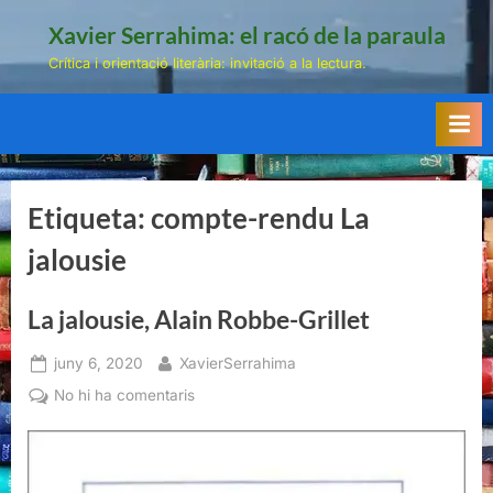
Skip
Xavier Serrahima: el racó de la paraula
to
Crítica i orientació literària: invitació a la lectura.
content
Etiqueta:
compte-rendu La
jalousie
La jalousie, Alain Robbe-Grillet
Posted
By
juny 6, 2020
XavierSerrahima
on
a
No hi ha comentaris
La
jalousie,
Alain