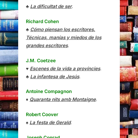
♣
La dificultat de ser
.
Richard Cohen
♣
Cómo piensan los escritores.
Técnicas, manías y miedos de los
grandes escritores
.
J.M. Coetzee
♥
Escenes de la vida a províncies
.
♣
La infantesa de Jesús
.
Antoine Compagnon
♦
Quaranta nits amb Montaigne
.
Robert Coover
♠
La festa de Gerald
.
Joseph Conrad