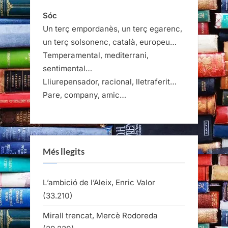
Sóc
Un terç empordanès, un terç egarenc,
un terç solsonenc, català, europeu…
Temperamental, mediterrani,
sentimental…
Lliurepensador, racional, lletraferit…
Pare, company, amic…
Més llegits
L’ambició de l’Aleix, Enric Valor
(33.210)
Mirall trencat, Mercè Rodoreda