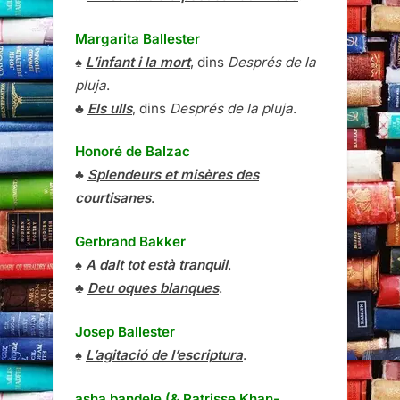
Margarita Ballester
♠
L’infant i la mort
, dins
Després de la
pluja
.
♣
Els ulls
, dins
Després de la pluja
.
Honoré de Balzac
♣
Splendeurs et misères des
courtisanes
.
Gerbrand Bakker
♠
A dalt tot està tranquil
.
♣
Deu oques blanques
.
Josep Ballester
♠
L’agitació de l’escriptura
.
asha bandele (& Patrisse Khan-