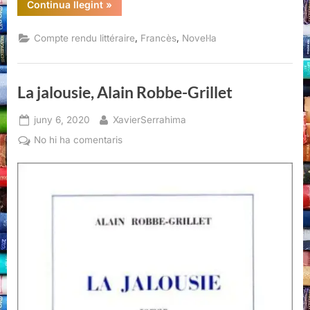
“La
Continua llegint
»
jalousie,
Alain
Robbe-
,
,
Compte rendu littéraire
Francès
Novel·la
Grillet”
La jalousie, Alain Robbe-Grillet
Posted
By
juny 6, 2020
XavierSerrahima
on
a
No hi ha comentaris
La
jalousie,
Alain
Robbe-
Grillet