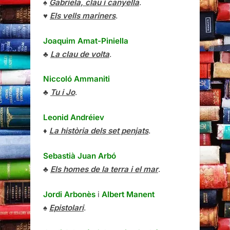
♠
Gabriela, clau i canyella
.
♥
Els vells mariners
.
Joaquim Amat-Piniella
♣
La clau de volta
.
Niccoló Ammaniti
♣
Tu i Jo
.
Leonid Andréiev
♦
La història dels set penjats
.
Sebastià Juan Arbó
♣
Els homes de la terra i el mar
.
Jordi Arbonès
i
Albert Manent
♠
Epistolari
.