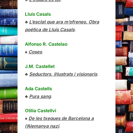
Lluís Casals
♣
L’esclat que ara m’ofrenes. Obra
poètica de Lluís Casals
.
Alfonso R. Castelao
♠
Coses
.
J.M. Castellet
♣
Seductors, il·lustrats i visionaris
.
Ada Castells
♣
Pura sang
.
Otília Castellví
♠
De les txeques de Barcelona a
l’Alemanya nazi
.