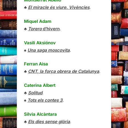
♣
El miracle és viure. Vivències
.
Miquel Adam
♣
Torero
d’hivern
.
Vasili Aksiónov
♠
Una saga moscovita
.
Ferran Aisa
♣
CNT, la força obrera de Catalunya
.
Caterina Albert
♣
Solitud
.
♠
Tots els contes 3
.
Sílvia Alcàntara
♣
Els dies sense glòria
.