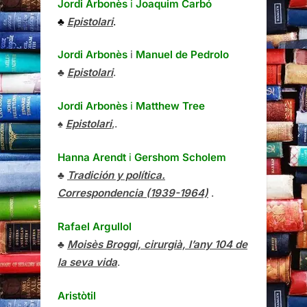
Jordi Arbonès
i
Joaquim Carbó
♣
Epistolari
.
Jordi Arbonès
i
Manuel de Pedrolo
♣
Epistolari
.
Jordi Arbonès
i
Matthew Tree
♠
Epistolari
,.
Hanna Arendt
i
Gershom Scholem
♣
Tradición y política.
Correspondencia (1939-1964)
.
Rafael Argullol
♣
Moisès Broggi, cirurgià, l’any 104 de
la seva vida
.
Aristòtil