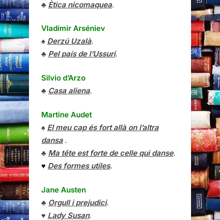
♣
Ètica nicomaquea
.
Vladímir Arséniev
♠
Derzú Uzalà
.
♣
Pel país de l’Ussuri
.
Silvio d’Arzo
♣
Casa aliena
.
Martine Audet
♠
El meu cap és fort allà on l’altra
dansa
.
♣
Ma tête est forte de celle qui danse
.
♥
Des formes utiles
.
Jane Austen
♣
Orgull i prejudici
.
♥
Lady Susan
.