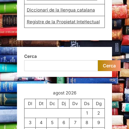
Diccionari de la llengua catalana
Registre de la Propietat Intel·lectual
Cerca
Cerca
agost 2026
Dl
Dt
Dc
Dj
Dv
Ds
Dg
1
2
3
4
5
6
7
8
9