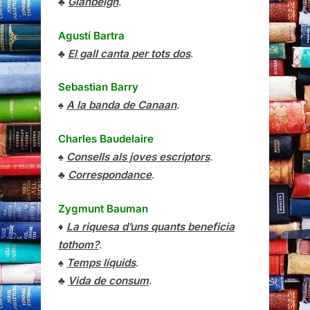
♣
Glanbeigh
.
Agustí Bartra
♣
El gall canta per tots dos
.
Sebastian Barry
♠
A la banda de Canaan
.
Charles Baudelaire
♠
Consells als joves escriptors
.
♣
Correspondance
.
Zygmunt Bauman
♦
La riquesa d’uns quants beneficia
tothom?
.
♠
Temps líquids
.
♣
Vida de consum
.