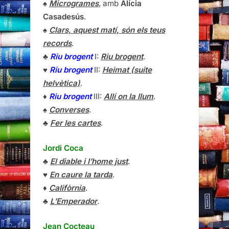
♠
Microgrames
, amb
Alícia
Casadesús
.
♠
Clars, aquest matí, són els teus
records
.
♣
Riu brogent
I:
Riu brogent
.
♥
Riu brogent
II:
Heimat (suite
helvètica)
.
♦
Riu brogent
III:
Allí on la llum
.
♠
Converses
.
♣
Fer les cartes
.
Jordi Coca
♣
El diable i l’home just
.
♥
En caure la tarda
.
♦
Califòrnia
.
♣
L’Emperador
.
Jean Cocteau