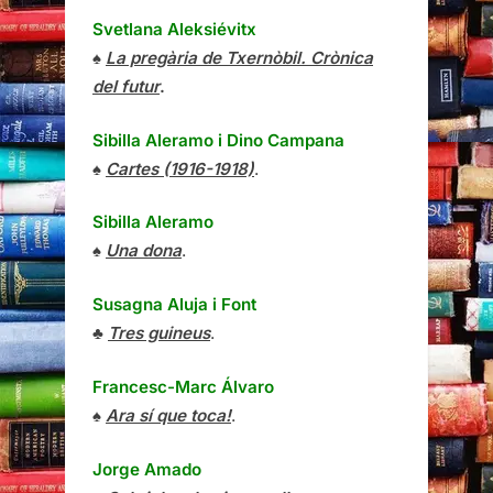
Svetlana Aleksiévitx
♠
La pregària de Txernòbil. Crònica
del futur
.
Sibilla Aleramo
i
Dino Campana
♠
Cartes (1916-1918)
.
Sibilla Aleramo
♠
Una dona
.
Susagna Aluja i Font
♣
Tres guineus
.
Francesc-Marc Álvaro
♠
Ara sí que toca!
.
Jorge Amado