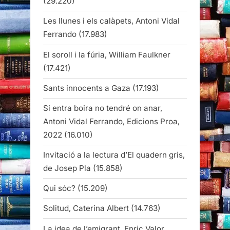
(29.220)
Les llunes i els calàpets, Antoni Vidal
Ferrando
(17.983)
El soroll i la fúria, William Faulkner
(17.421)
Sants innocents a Gaza
(17.193)
Si entra boira no tendré on anar,
Antoni Vidal Ferrando, Edicions Proa,
2022
(16.010)
Invitació a la lectura d’El quadern gris,
de Josep Pla
(15.858)
Qui sóc?
(15.209)
Solitud, Caterina Albert
(14.763)
La idea de l’emigrant, Enric Valor