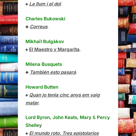
♠
La llum i el dol
.
Charles Bukowski
♣
Correus
.
Mikhaïl Bulgàkov
♠
El Maestro y Margarita
.
Milena Busquets
♣
También esto pasará
.
Howard Butten
♠
Quan jo tenia cinc anys em vaig
matar
.
Lord Byron, John Keats, Mary
&
Percy
Shelle
y
♠
El mundo roto. Tres epistolarios