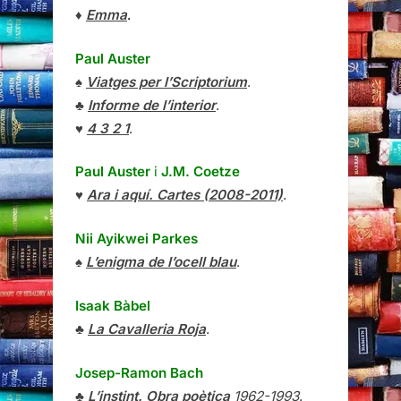
♦
Emma
.
Paul Auster
♠
Viatges per l’Scriptorium
.
♣
Informe de l’interior
.
♥
4 3 2 1
.
Paul Auster
i
J.M. Coetze
♥
Ara i aquí. Cartes (2008-2011)
.
Nii Ayikwei Parkes
♠
L’enigma de l’ocell blau
.
Isaak Bàbel
♣
La Cavalleria Roja
.
Josep-Ramon Bach
♣
L’instint. Obra poètica
1962-1993
.