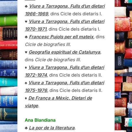
♣
Viure a Tarragona, Fulls d’un dietari
1966-1969
, dins Cicle dels dietaris I.
♥
Viure a Tarragona, Fulls d’un dietari
1970-1971
, dins Cicle dels dietaris I.
♣
Francesc Pujols per ell mateix
, dins
Cicle de biografies III
.
♥
Geografia espiritual de Catalunya
,
dins
Cicle de biografies III
.
♦
Viure a Tarragona, Fulls d’un dietari
1972-1974
, dins Cicle dels dietaris II.
♠
Viure a Tarragona, Fulls d’un dietari
1975-1976
, dins Cicle dels dietaris II.
♦
De França a Mèxic. Dietari de
viatge
.
Ana Blandiana
♣
La por de la literatura
.