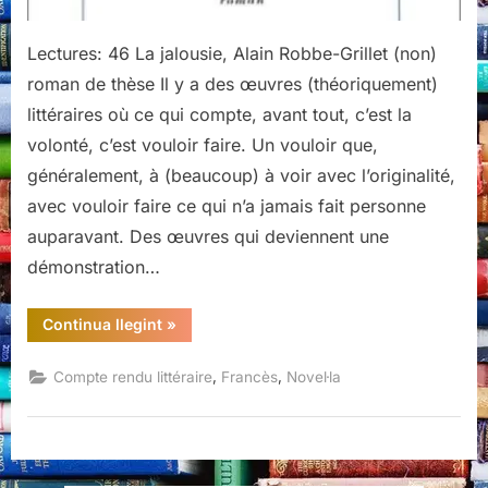
Lectures: 46 La jalousie, Alain Robbe-Grillet (non)
roman de thèse Il y a des œuvres (théoriquement)
littéraires où ce qui compte, avant tout, c’est la
volonté, c’est vouloir faire. Un vouloir que,
généralement, à (beaucoup) à voir avec l’originalité,
avec vouloir faire ce qui n’a jamais fait personne
auparavant. Des œuvres qui deviennent une
démonstration…
“La
Continua llegint
»
jalousie,
Alain
Robbe-
,
,
Compte rendu littéraire
Francès
Novel·la
Grillet”