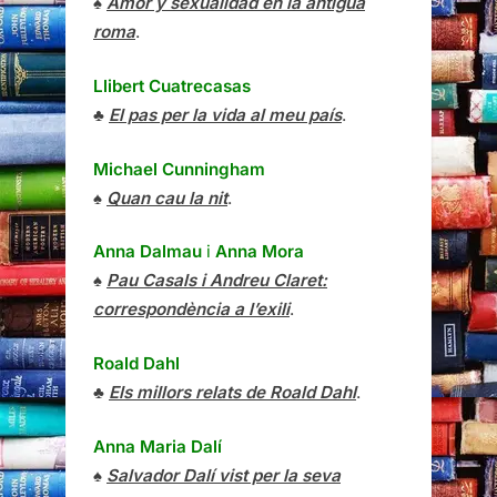
♠
Amor y sexualidad en la antigua
roma
.
Llibert Cuatrecasas
♣
El pas per la vida al meu país
.
Michael Cunningham
♠
Quan cau la nit
.
Anna Dalmau
i
Anna Mora
♠
Pau Casals i Andreu Claret:
correspondència a l’exili
.
Roald Dahl
♣
Els millors relats de Roald Dahl
.
Anna Maria Dalí
♠
Salvador Dalí vist per la seva