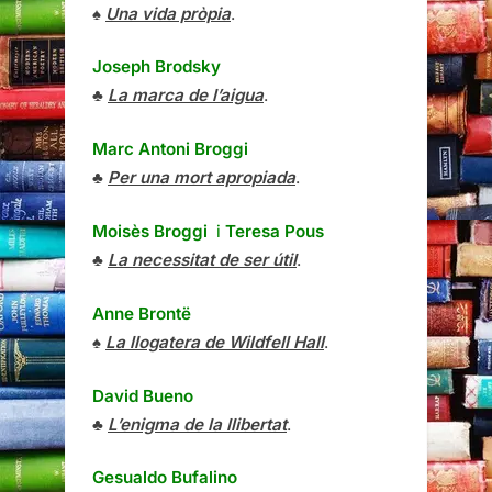
♠
Una vida pròpia
.
Joseph Brodsky
♣
La marca de l’aigua
.
Marc Antoni Broggi
♣
Per una mort apropiada
.
Moisès Broggi
i
Teresa Pous
♣
La necessitat de ser útil
.
Anne Brontë
♠
La llogatera de Wildfell Hall
.
David Bueno
♣
L’enigma de la llibertat
.
Gesualdo Bufalino