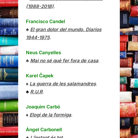
(1988-2018)
.
Francisco Candel
♣
El gran dolor del mundo. Diarios
1944-1975
.
Neus Canyelles
♣
Mai no sé què fer fora de casa
.
Karel Čapek
♠
La guerra de les salamandres
.
♣
R.U.R
.
Joaquim Carbó
♠
Elogi de la formiga
.
Àngel Carbonell
♣
L’instant és tot
.