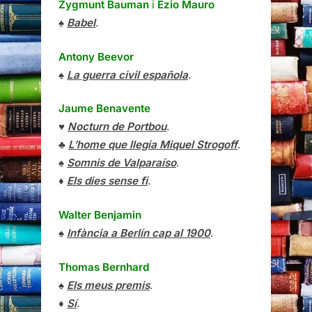
Zygmunt Bauman
i
Ezio Mauro
♠
Babel
.
Antony Beevor
♠
La guerra civil española
.
Jaume Benavente
♥
Nocturn de Portbou
.
♣
L’home que llegia Miquel Strogoff
.
♠
Somnis de Valparaíso
.
♦
Els dies sense fi
.
Walter Benjamin
♠
Infància a Berlín cap al 1900
.
Thomas Bernhard
♠
Els meus premis
.
♦
Sí
.