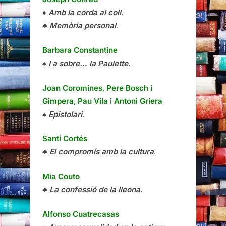
♦
Amb la corda al coll
.
♣
Memòria personal
.
Barbara Constantine
♠
I a sobre… la Paulette
.
Joan Coromines
,
Pere Bosch i
Gimpera
,
Pau Vila
i
Antoni Griera
♠
Epistolari
.
Santi Cortés
♣
El compromís amb la cultura
.
Mia Couto
♣
La confessió de la lleona
.
Alfonso Cuatrecasas