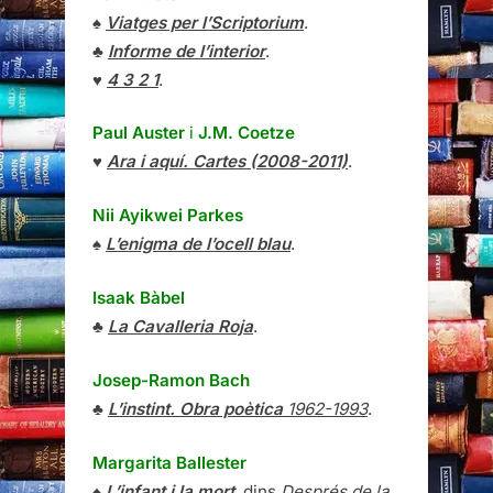
♠
Viatges per l’Scriptorium
.
♣
Informe de l’interior
.
♥
4 3 2 1
.
Paul Auster
i
J.M. Coetze
♥
Ara i aquí. Cartes (2008-2011)
.
Nii Ayikwei Parkes
♠
L’enigma de l’ocell blau
.
Isaak Bàbel
♣
La Cavalleria Roja
.
Josep-Ramon Bach
♣
L’instint. Obra poètica
1962-1993
.
Margarita Ballester
♠
L’infant i la mort
, dins
Després de la