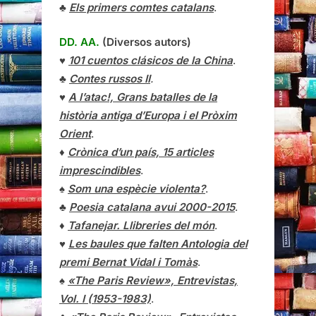
♣
Els primers comtes catalans
.
DD. AA.
(Diversos autors)
♥
101 cuentos clásicos de la China
.
♣
Contes russos II
.
♥
A l’atac!, Grans batalles de la
història antiga d’Europa i el Pròxim
Orient
.
♦
Crònica d’un país, 15 articles
imprescindibles
.
♠
Som una espècie violenta?
.
♣
Poesia catalana avui 2000-2015
.
♦
Tafanejar. Llibreries del món
.
♥
Les baules que falten Antologia del
premi Bernat Vidal i Tomàs
.
♠
«The Paris Review», Entrevistas,
Vol. I (1953-1983)
.