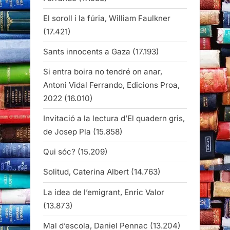
El soroll i la fúria, William Faulkner
(17.421)
Sants innocents a Gaza
(17.193)
Si entra boira no tendré on anar,
Antoni Vidal Ferrando, Edicions Proa,
2022
(16.010)
Invitació a la lectura d’El quadern gris,
de Josep Pla
(15.858)
Qui sóc?
(15.209)
Solitud, Caterina Albert
(14.763)
La idea de l’emigrant, Enric Valor
(13.873)
Mal d’escola, Daniel Pennac
(13.204)