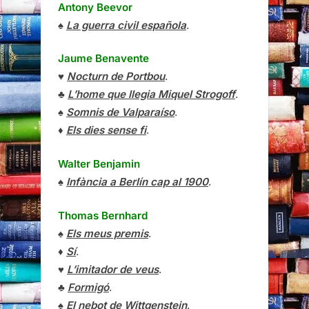
Antony Beevor
♠
La guerra civil española
.
Jaume Benavente
♥
Nocturn de Portbou
.
♣
L’home que llegia Miquel Strogoff
.
♠
Somnis de Valparaíso
.
♦
Els dies sense fi
.
Walter Benjamin
♠
Infància a Berlín cap al 1900
.
Thomas Bernhard
♠
Els meus premis
.
♦
Sí
.
♥
L’imitador de veus
.
♣
Formigó
.
♠
El nebot de Wittgenstein
.