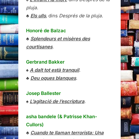
pluja
.
♣
Els ulls
, dins
Després de la pluja
.
Honoré de Balzac
♣
Splendeurs et misères des
courtisanes
.
Gerbrand Bakker
♠
A dalt tot està tranquil
.
♣
Deu oques blanques
.
Josep Ballester
♠
L’agitació de l’escriptura
.
asha bandele (& Patrisse Khan-
Cullors)
♣
Cuando te llaman terrorista: Una