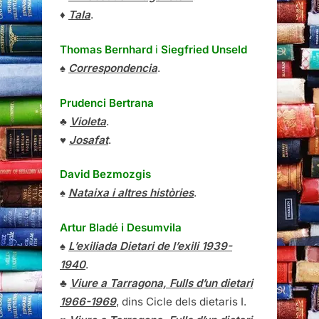
♦
Tala
.
Thomas Bernhard
i
Siegfried Unseld
♠
Correspondencia
.
Prudenci Bertrana
♣
Violeta
.
♥
Josafat
.
David Bezmozgis
♠
Nataixa i altres històries
.
Artur Bladé i Desumvila
♠
L’exiliada Dietari de l’exili 1939-
1940
.
♣
Viure a Tarragona, Fulls d’un dietari
1966-1969
, dins Cicle dels dietaris I.