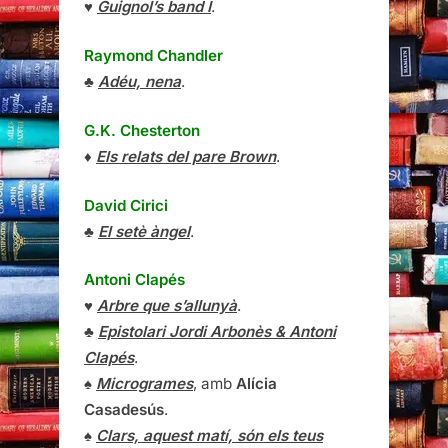
♥
Guignol’s band I
.
Raymond Chandler
♣
Adéu, nena
.
G.K. Chesterton
♦
Els relats del pare Brown
.
David Cirici
♣
El setè àngel
.
Antoni Clapés
♥
Arbre que s’allunyà
.
♣
Epistolari Jordi Arbonès & Antoni
Clapés
.
♠
Microgrames
, amb
Alícia
Casadesús
.
♠
Clars, aquest matí, són els teus