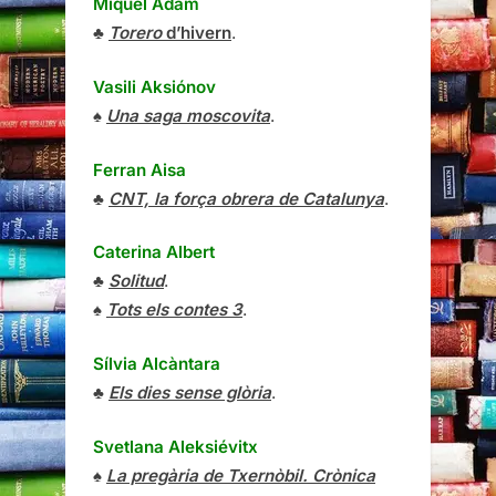
Miquel Adam
♣
Torero
d’hivern
.
Vasili Aksiónov
♠
Una saga moscovita
.
Ferran Aisa
♣
CNT, la força obrera de Catalunya
.
Caterina Albert
♣
Solitud
.
♠
Tots els contes 3
.
Sílvia Alcàntara
♣
Els dies sense glòria
.
Svetlana Aleksiévitx
♠
La pregària de Txernòbil. Crònica