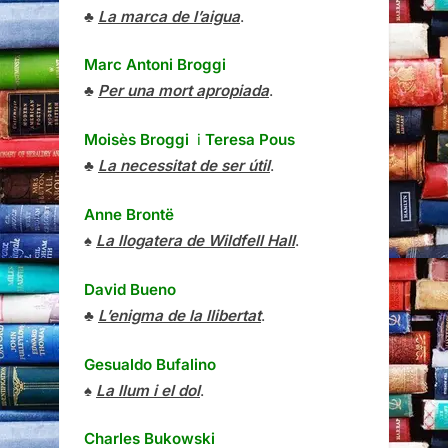
♣
La marca de l’aigua
.
Marc Antoni Broggi
♣
Per una mort apropiada
.
Moisès Broggi
i
Teresa Pous
♣
La necessitat de ser útil
.
Anne Brontë
♠
La llogatera de Wildfell Hall
.
David Bueno
♣
L’enigma de la llibertat
.
Gesualdo Bufalino
♠
La llum i el dol
.
Charles Bukowski