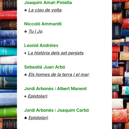
Joaquim Amat-Piniella
♣
La clau de volta
.
Niccoló Ammaniti
♣
Tu i Jo
.
Leonid Andréiev
♦
La història dels set penjats
.
Sebastià Juan Arbó
♣
Els homes de la terra i el mar
.
Jordi Arbonès
i
Albert Manent
♠
Epistolari
.
Jordi Arbonès
i
Joaquim Carbó
♣
Epistolari
.