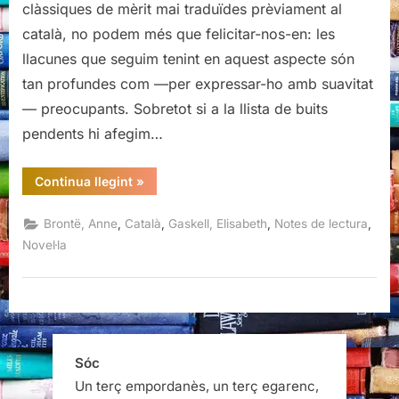
clàssiques de mèrit mai traduïdes prèviament al
Hall,
català, no podem més que felicitar-nos-en: les
Anne
llacunes que seguim tenint en aquest aspecte són
Brontë
/
tan profundes com —per expressar-ho amb suavitat
Cranford,
— preocupants. Sobretot si a la llista de buits
Elisabeth
pendents hi afegim…
Gaskell
“La
Continua llegint
»
llogatera
de
Wildfell
,
,
,
,
Brontë, Anne
Català
Gaskell, Elisabeth
Notes de lectura
Hall,
Anne
Novel·la
Brontë
/
Cranford,
Elisabeth
Gaskell”
Sóc
Un terç empordanès, un terç egarenc,