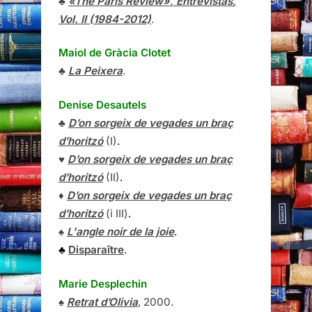
♣
«The Paris Review»,
Entrevistas
,
Vol. II (1984-2012)
.
Maiol de Gràcia Clotet
♣
La Peixera
.
Denise Desautels
♣
D’on sorgeix de vegades un braç
d’horitzó
(I)
.
♥
D’on sorgeix de vegades un braç
d’horitzó
(II)
.
♦
D’on sorgeix de vegades un braç
d’horitzó
(i III)
.
♠
L'angle noir de la joie
.
♣
Disparaître
.
Marie Desplechin
♠
Retrat d’Olivia
, 2000.