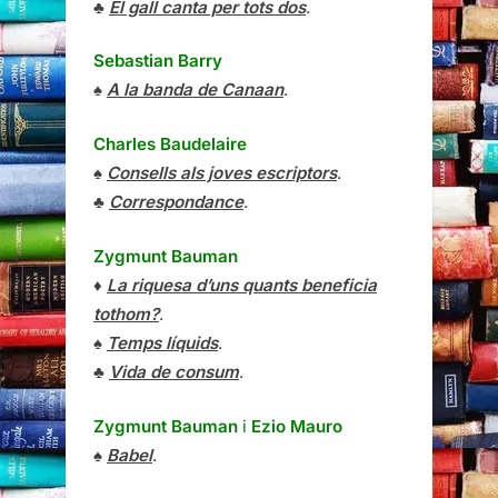
♣
El gall canta per tots dos
.
Sebastian Barry
♠
A la banda de Canaan
.
Charles Baudelaire
♠
Consells als joves escriptors
.
♣
Correspondance
.
Zygmunt Bauman
♦
La riquesa d’uns quants beneficia
tothom?
.
♠
Temps líquids
.
♣
Vida de consum
.
Zygmunt Bauman
i
Ezio Mauro
♠
Babel
.