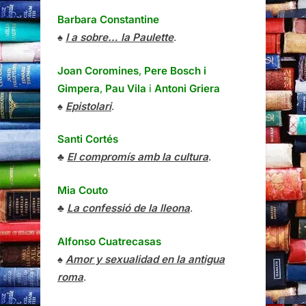
Barbara Constantine
♠
I a sobre… la Paulette
.
Joan Coromines
,
Pere Bosch i
Gimpera
,
Pau Vila
i
Antoni Griera
♠
Epistolari
.
Santi Cortés
♣
El compromís amb la cultura
.
Mia Couto
♣
La confessió de la lleona
.
Alfonso Cuatrecasas
♠
Amor y sexualidad en la antigua
roma
.