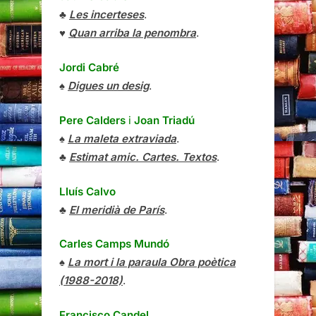
♣
Les incerteses
.
♥
Quan arriba la penombra
.
Jordi Cabré
♠
Digues un desig
.
Pere Calders
i
Joan Triadú
♠
La maleta extraviada
.
♣
Estimat amic. Cartes. Textos
.
Lluís Calvo
♣
El meridià de París
.
Carles Camps Mundó
♠
La mort i la paraula Obra poètica
(1988-2018)
.
Francisco Candel