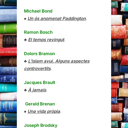
Michael Bond
♠
Un ós anomenat Paddington
.
Ramon Bosch
♣
El temps revingut
.
Dolors Bramon
♣
L’islam avui. Alguns aspectes
controvertits
.
Jacques Brault
♣
À jamais
.
Gerald Brenan
♠
Una vida pròpia
.
Joseph Brodsky