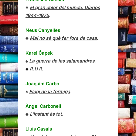
♣
El gran dolor del mundo. Diarios
1944-1975
.
Neus Canyelles
♣
Mai no sé què fer fora de casa
.
Karel Čapek
♠
La guerra de les salamandres
.
♣
R.U.R
.
Joaquim Carbó
♠
Elogi de la formiga
.
Àngel Carbonell
♣
L’instant és tot
.
Lluís Casals