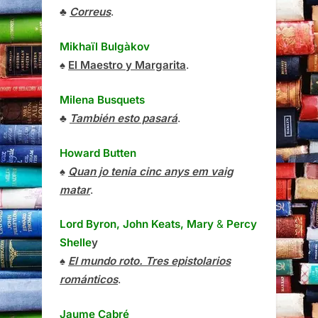
♣
Correus
.
Mikhaïl Bulgàkov
♠
El Maestro y Margarita
.
Milena Busquets
♣
También esto pasará
.
Howard Butten
♠
Quan jo tenia cinc anys em vaig
matar
.
Lord Byron, John Keats, Mary
&
Percy
Shelle
y
♠
El mundo roto. Tres epistolarios
románticos
.
Jaume Cabré