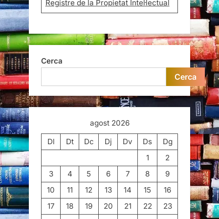
Registre de la Propietat Intel·lectual
Cerca
Cerca
agost 2026
Dl
Dt
Dc
Dj
Dv
Ds
Dg
1
2
3
4
5
6
7
8
9
10
11
12
13
14
15
16
17
18
19
20
21
22
23