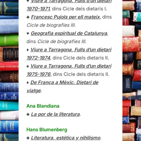
♥
Viure a Tarragona, Fulls d’un dietari
1970-1971
, dins Cicle dels dietaris I.
♣
Francesc Pujols per ell mateix
, dins
Cicle de biografies III
.
♥
Geografia espiritual de Catalunya
,
dins
Cicle de biografies III
.
♦
Viure a Tarragona, Fulls d’un dietari
1972-1974
, dins Cicle dels dietaris II.
♠
Viure a Tarragona, Fulls d’un dietari
1975-1976
, dins Cicle dels dietaris II.
♦
De França a Mèxic. Dietari de
viatge
.
Ana Blandiana
♣
La por de la literatura
.
Hans Blumenberg
♣
Literatura, estética y nihilismo
.