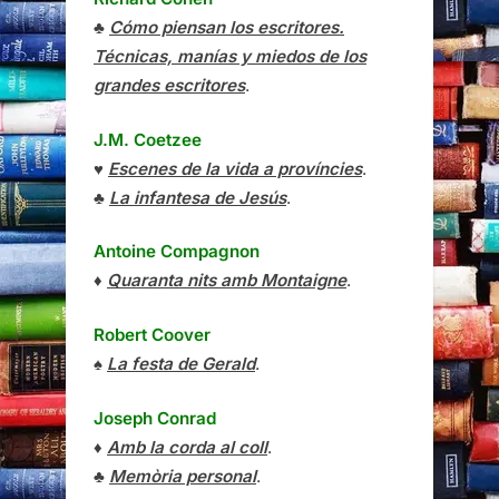
♣
Cómo piensan los escritores.
Técnicas, manías y miedos de los
grandes escritores
.
J.M. Coetzee
♥
Escenes de la vida a províncies
.
♣
La infantesa de Jesús
.
Antoine Compagnon
♦
Quaranta nits amb Montaigne
.
Robert Coover
♠
La festa de Gerald
.
Joseph Conrad
♦
Amb la corda al coll
.
♣
Memòria personal
.