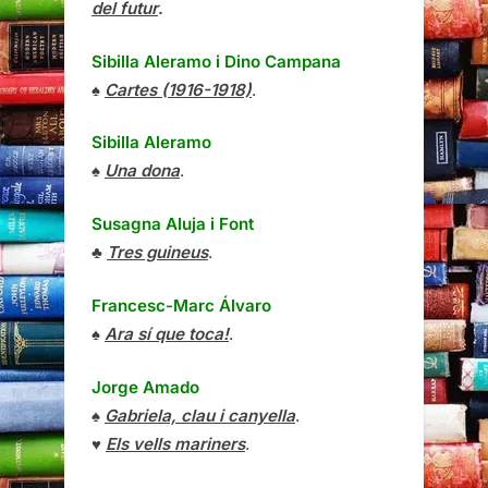
del futur
.
Sibilla Aleramo
i
Dino Campana
♠
Cartes (1916-1918)
.
Sibilla Aleramo
♠
Una dona
.
Susagna Aluja i Font
♣
Tres guineus
.
Francesc-Marc Álvaro
♠
Ara sí que toca!
.
Jorge Amado
♠
Gabriela, clau i canyella
.
♥
Els vells mariners
.