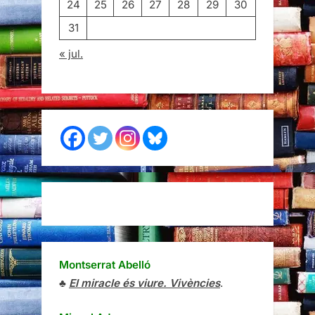
24
25
26
27
28
29
30
31
« jul.
Montserrat Abelló
♣
El miracle és viure. Vivències
.