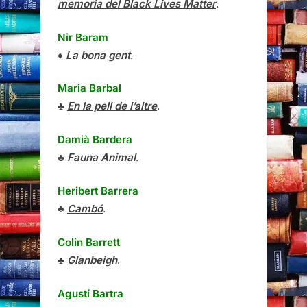
memoria del Black Lives Matter
.
Nir Baram
♦
La bona gent
.
Maria Barbal
♣
En la pell de l’altre
.
Damià Bardera
♣
Fauna Animal
.
Heribert Barrera
♣
Cambó
.
Colin Barrett
♣
Glanbeigh
.
Agustí Bartra