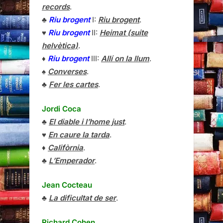
records
.
♣
Riu brogent
I:
Riu brogent
.
♥
Riu brogent
II:
Heimat (suite
helvètica)
.
♦
Riu brogent
III:
Allí on la llum
.
♠
Converses
.
♣
Fer les cartes
.
Jordi Coca
♣
El diable i l’home just
.
♥
En caure la tarda
.
♦
Califòrnia
.
♣
L’Emperador
.
Jean Cocteau
♣
La dificultat de ser
.
Richard Cohen