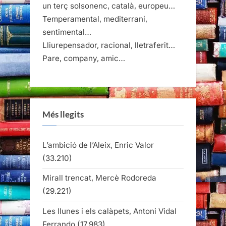
un terç solsonenc, català, europeu…
Temperamental, mediterrani,
sentimental…
Lliurepensador, racional, lletraferit…
Pare, company, amic…
Més llegits
L’ambició de l’Aleix, Enric Valor
(33.210)
Mirall trencat, Mercè Rodoreda
(29.221)
Les llunes i els calàpets, Antoni Vidal
Ferrando
(17.983)