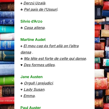
♠
Derzú Uzalà
.
♣
Pel país de l’Ussuri
.
Silvio d’Arzo
♣
Casa aliena
.
Martine Audet
♠
El meu cap és fort allà on l’altra
dansa
.
♣
Ma tête est forte de celle qui danse
.
♥
Des formes utiles
.
Jane Austen
♣
Orgull i prejudici
.
♥
Lady Susan
.
♦
Emma
.
Paul Auster