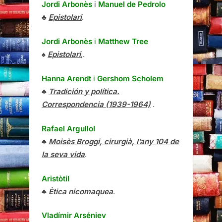
Jordi Arbonès
i
Manuel de Pedrolo
♣
Epistolari
.
Jordi Arbonès
i
Matthew Tree
♠
Epistolari
,.
Hanna Arendt
i
Gershom Scholem
♣
Tradición y política.
Correspondencia (1939-1964)
.
Rafael Argullol
♣
Moisès Broggi, cirurgià, l’any 104 de
la seva vida
.
Aristòtil
♣
Ètica nicomaquea
.
Vladímir Arséniev