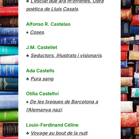
♣
L’esclat que ara m’ofrenes. Obra
poètica de Lluís Casals
.
Alfonso R. Castelao
♠
Coses
.
J.M. Castellet
♣
Seductors, il·lustrats i visionaris
.
Ada Castells
♣
Pura sang
.
Otília Castellví
♠
De les txeques de Barcelona a
l’Alemanya nazi
.
Louis-Ferdinand Céline
♣
Voyage au bout de la nuit
.