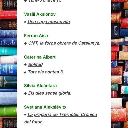
♣
Torero
d’hivern
.
Vasili Aksiónov
♠
Una saga moscovita
.
Ferran Aisa
♣
CNT, la força obrera de Catalunya
.
Caterina Albert
♣
Solitud
.
♠
Tots els contes 3
.
Sílvia Alcàntara
♣
Els dies sense glòria
.
Svetlana Aleksiévitx
♠
La pregària de Txernòbil. Crònica
del futur
.