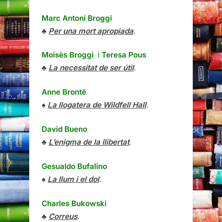
Marc Antoni Broggi
♣
Per una mort apropiada
.
Moisès Broggi
i
Teresa Pous
♣
La necessitat de ser útil
.
Anne Brontë
♠
La llogatera de Wildfell Hall
.
David Bueno
♣
L’enigma de la llibertat
.
Gesualdo Bufalino
♠
La llum i el dol
.
Charles Bukowski
♣
Correus
.