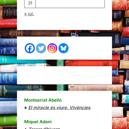
31
« jul.
Montserrat Abelló
♣
El miracle és viure. Vivències
.
Miquel Adam