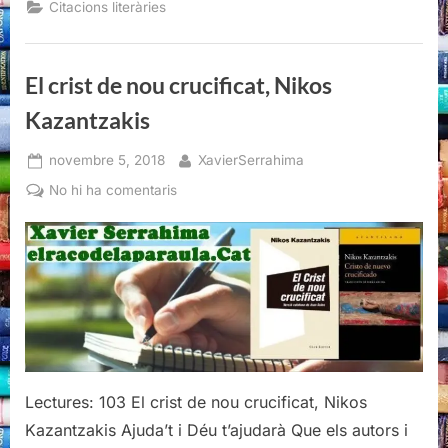
Citacions literàries
de
nou
crucificat,
Nikos
Kazantzakis”
El crist de nou crucificat, Nikos
Kazantzakis
Posted
By
novembre 5, 2018
XavierSerrahima
on
a
No hi ha comentaris
El
crist
de
nou
crucificat,
Nikos
Kazantzakis
Lectures: 103 El crist de nou crucificat, Nikos
Kazantzakis Ajuda’t i Déu t’ajudarà Que els autors i