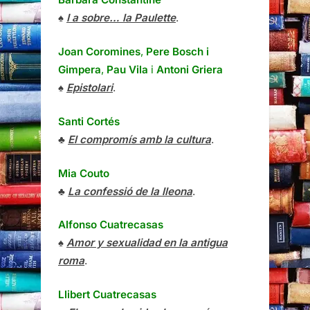
♠
I a sobre… la Paulette
.
Joan Coromines
,
Pere Bosch i
Gimpera
,
Pau Vila
i
Antoni Griera
♠
Epistolari
.
Santi Cortés
♣
El compromís amb la cultura
.
Mia Couto
♣
La confessió de la lleona
.
Alfonso Cuatrecasas
♠
Amor y sexualidad en la antigua
roma
.
Llibert Cuatrecasas