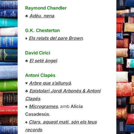
Raymond Chandler
♣
Adéu, nena
.
G.K. Chesterton
♦
Els relats del pare Brown
.
David Cirici
♣
El setè àngel
.
Antoni Clapés
♥
Arbre que s’allunyà
.
♣
Epistolari Jordi Arbonès & Antoni
Clapés
.
♠
Microgrames
, amb
Alícia
Casadesús
.
♠
Clars, aquest matí, són els teus
records
.