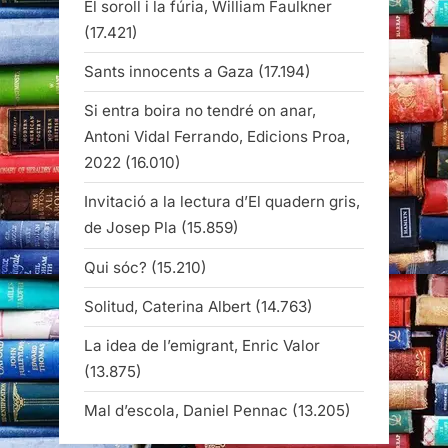
El soroll i la fúria, William Faulkner
(17.421)
Sants innocents a Gaza
(17.194)
Si entra boira no tendré on anar,
Antoni Vidal Ferrando, Edicions Proa,
2022
(16.010)
Invitació a la lectura d’El quadern gris,
de Josep Pla
(15.859)
Qui sóc?
(15.210)
Solitud, Caterina Albert
(14.763)
La idea de l’emigrant, Enric Valor
(13.875)
Mal d’escola, Daniel Pennac
(13.205)