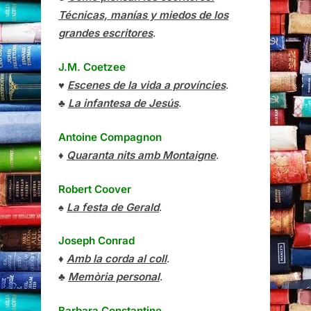
Técnicas, manías y miedos de los
grandes escritores
.
J.M. Coetzee
♥
Escenes de la vida a províncies
.
♣
La infantesa de Jesús
.
Antoine Compagnon
♦
Quaranta nits amb Montaigne
.
Robert Coover
♠
La festa de Gerald
.
Joseph Conrad
♦
Amb la corda al coll
.
♣
Memòria personal
.
Barbara Constantine