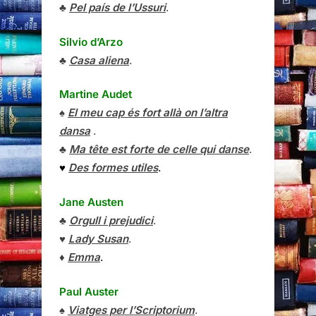
♣
Pel país de l’Ussuri
.
Silvio d’Arzo
♣
Casa aliena
.
Martine Audet
♠
El meu cap és fort allà on l’altra
dansa
.
♣
Ma tête est forte de celle qui danse
.
♥
Des formes utiles
.
Jane Austen
♣
Orgull i prejudici
.
♥
Lady Susan
.
♦
Emma
.
Paul Auster
♠
Viatges per l’Scriptorium
.