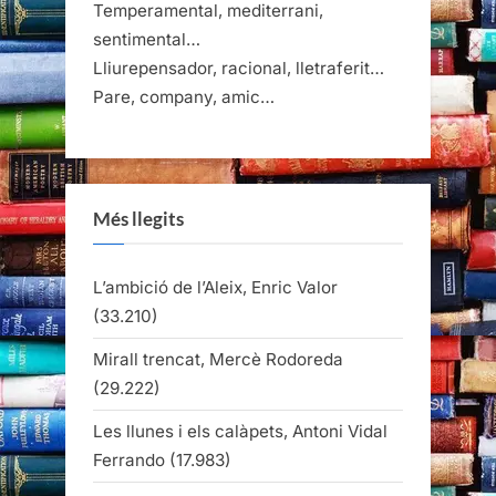
Temperamental, mediterrani,
sentimental…
Lliurepensador, racional, lletraferit…
Pare, company, amic…
Més llegits
L’ambició de l’Aleix, Enric Valor
(33.210)
Mirall trencat, Mercè Rodoreda
(29.222)
Les llunes i els calàpets, Antoni Vidal
Ferrando
(17.983)