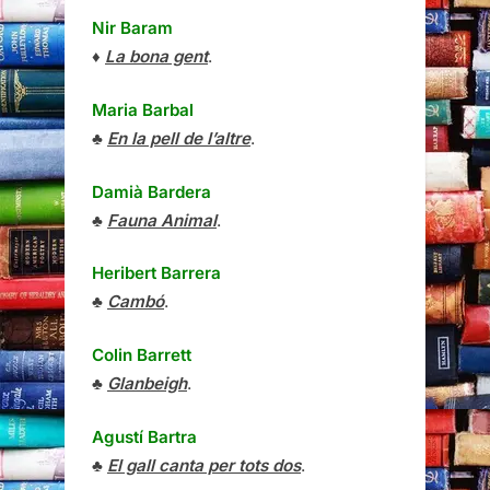
Nir Baram
♦
La bona gent
.
Maria Barbal
♣
En la pell de l’altre
.
Damià Bardera
♣
Fauna Animal
.
Heribert Barrera
♣
Cambó
.
Colin Barrett
♣
Glanbeigh
.
Agustí Bartra
♣
El gall canta per tots dos
.