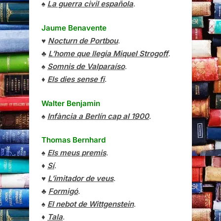
♠
La guerra civil española
.
Jaume Benavente
♥
Nocturn de Portbou
.
♣
L’home que llegia Miquel Strogoff
.
♠
Somnis de Valparaíso
.
♦
Els dies sense fi
.
Walter Benjamin
♠
Infància a Berlín cap al 1900
.
Thomas Bernhard
♠
Els meus premis
.
♦
Sí
.
♥
L’imitador de veus
.
♣
Formigó
.
♠
El nebot de Wittgenstein
.
♦
Tala
.