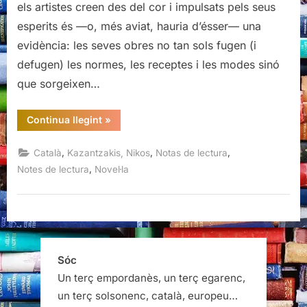
els artistes creen des del cor i impulsats pels seus
esperits és —o, més aviat, hauria d’ésser— una
evidència: les seves obres no tan sols fugen (i
defugen) les normes, les receptes i les modes sinó
que sorgeixen…
“El
Continua llegint
»
crist
de
nou
,
,
,
Català
Kazantzakis, Nikos
Notas de lectura
crucificat,
Nikos
,
Notes de lectura
Novel·la
Kazantzakis”
Sóc
Un terç empordanès, un terç egarenc,
un terç solsonenc, català, europeu…