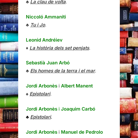
♣
La clau de volta
.
Niccoló Ammaniti
♣
Tu i Jo
.
Leonid Andréiev
♦
La història dels set penjats
.
Sebastià Juan Arbó
♣
Els homes de la terra i el mar
.
Jordi Arbonès
i
Albert Manent
♠
Epistolari
.
Jordi Arbonès
i
Joaquim Carbó
♣
Epistolari
.
Jordi Arbonès
i
Manuel de Pedrolo