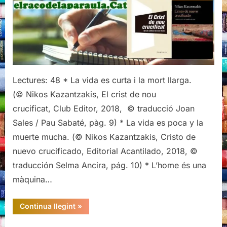
d'El
crist
de
nou
crucificat,
Nikos
Kazantzakis
Lectures: 48 * La vida es curta i la mort llarga.
(© Nikos Kazantzakis, El crist de nou
crucificat, Club Editor, 2018, © traducció Joan
Sales / Pau Sabaté, pàg. 9) * La vida es poca y la
muerte mucha. (© Nikos Kazantzakis, Cristo de
nuevo crucificado, Editorial Acantilado, 2018, ©
traducción Selma Ancira, pág. 10) * L’home és una
màquina…
“Citacions
Continua llegint
»
literàries
d'El
crist