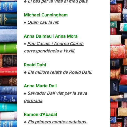
♣
El pas per la vida al meu país
.
Michael Cunningham
♠
Quan cau la nit
.
Anna Dalmau
i
Anna Mora
♠
Pau Casals i Andreu Claret:
correspondència a l’exili
.
Roald Dahl
♣
Els millors relats de Roald Dahl
.
Anna Maria Dalí
♠
Salvador Dalí vist per la seva
germana
.
Ramon d’Abadal
♣
Els primers comtes catalans
.