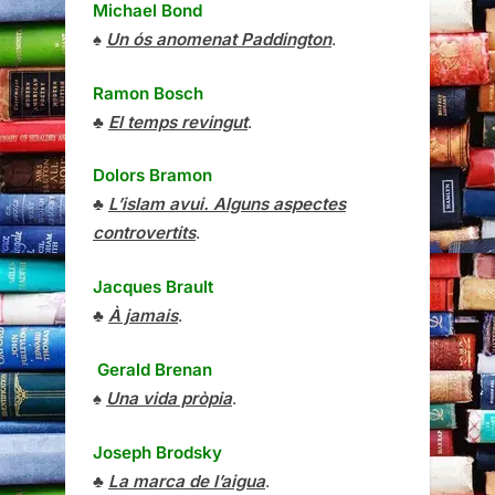
Michael Bond
♠
Un ós anomenat Paddington
.
Ramon Bosch
♣
El temps revingut
.
Dolors Bramon
♣
L’islam avui. Alguns aspectes
controvertits
.
Jacques Brault
♣
À jamais
.
Gerald Brenan
♠
Una vida pròpia
.
Joseph Brodsky
♣
La marca de l’aigua
.