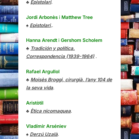
♣
Epistolari
.
Jordi Arbonès
i
Matthew Tree
♠
Epistolari
,.
Hanna Arendt
i
Gershom Scholem
♣
Tradición y política.
Correspondencia (1939-1964)
.
Rafael Argullol
♣
Moisès Broggi, cirurgià, l’any 104 de
la seva vida
.
Aristòtil
♣
Ètica nicomaquea
.
Vladímir Arséniev
♠
Derzú Uzalà
.