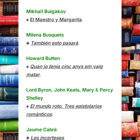
Mikhaïl Bulgàkov
♠
El Maestro y Margarita
.
Milena Busquets
♣
También esto pasará
.
Howard Butten
♠
Quan jo tenia cinc anys em vaig
matar
.
Lord Byron, John Keats, Mary
&
Percy
Shelle
y
♠
El mundo roto. Tres epistolarios
románticos
.
Jaume Cabré
♣
Les incerteses
.