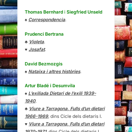
Thomas Bernhard
i
Siegfried Unseld
♠
Correspondencia
.
Prudenci Bertrana
♣
Violeta
.
♥
Josafat
.
David Bezmozgis
♠
Nataixa i altres històries
.
Artur Bladé i Desumvila
♠
L’exiliada Dietari de l’exili 1939-
1940
.
♣
Viure a Tarragona, Fulls d’un dietari
1966-1969
, dins Cicle dels dietaris I.
♥
Viure a Tarragona, Fulls d’un dietari
1970-1971
, dins Cicle dels dietaris I.