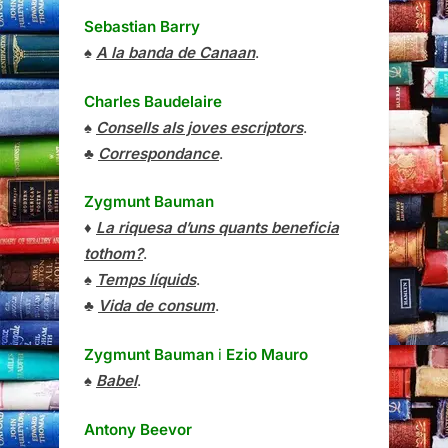
Sebastian Barry
♠
A la banda de Canaan
.
Charles Baudelaire
♠
Consells als joves escriptors
.
♣
Correspondance
.
Zygmunt Bauman
♦
La riquesa d’uns quants beneficia
tothom?
.
♠
Temps líquids
.
♣
Vida de consum
.
Zygmunt Bauman
i
Ezio Mauro
♠
Babel
.
Antony Beevor