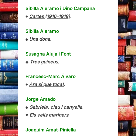
Sibilla Aleramo
i
Dino Campana
♠
Cartes (1916-1918)
.
Sibilla Aleramo
♠
Una dona
.
Susagna Aluja i Font
♣
Tres guineus
.
Francesc-Marc Álvaro
♠
Ara sí que toca!
.
Jorge Amado
♠
Gabriela, clau i canyella
.
♥
Els vells mariners
.
Joaquim Amat-Piniella