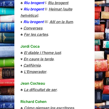
♣
Riu brogent
I:
Riu brogent
.
♥
Riu brogent
II:
Heimat (suite
helvètica)
.
♦
Riu brogent
III:
Allí on la llum
.
♠
Converses
.
♣
Fer les cartes
.
Jordi Coca
♣
El diable i l’home just
.
♥
En caure la tarda
.
♦
Califòrnia
.
♣
L’Emperador
.
Jean Cocteau
♣
La dificultat de ser
.
Richard Cohen
♣
Cómo piensan los escritores.