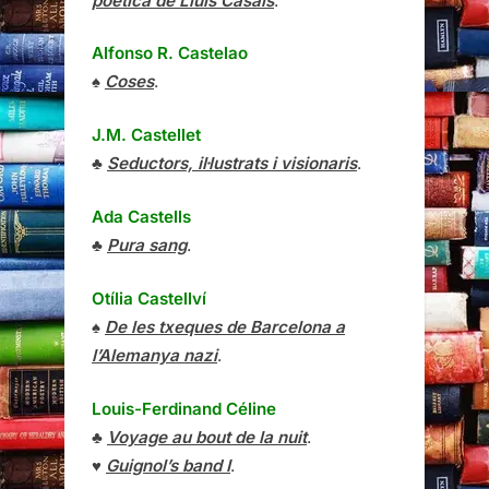
poètica de Lluís Casals
.
Alfonso R. Castelao
♠
Coses
.
J.M. Castellet
♣
Seductors, il·lustrats i visionaris
.
Ada Castells
♣
Pura sang
.
Otília Castellví
♠
De les txeques de Barcelona a
l’Alemanya nazi
.
Louis-Ferdinand Céline
♣
Voyage au bout de la nuit
.
♥
Guignol’s band I
.