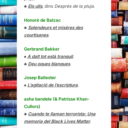
♣
Els ulls
, dins
Després de la pluja
.
Honoré de Balzac
♣
Splendeurs et misères des
courtisanes
.
Gerbrand Bakker
♠
A dalt tot està tranquil
.
♣
Deu oques blanques
.
Josep Ballester
♠
L’agitació de l’escriptura
.
asha bandele (& Patrisse Khan-
Cullors)
♣
Cuando te llaman terrorista: Una
memoria del Black Lives Matter
.