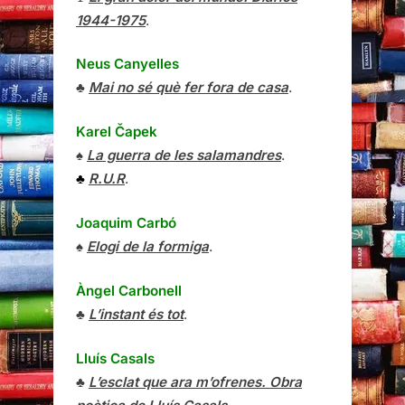
1944-1975
.
Neus Canyelles
♣
Mai no sé què fer fora de casa
.
Karel Čapek
♠
La guerra de les salamandres
.
♣
R.U.R
.
Joaquim Carbó
♠
Elogi de la formiga
.
Àngel Carbonell
♣
L’instant és tot
.
Lluís Casals
♣
L’esclat que ara m’ofrenes. Obra