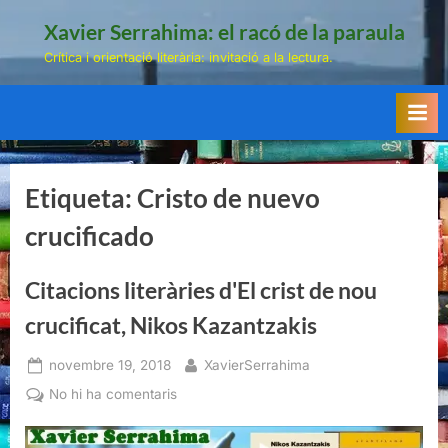
Skip
Xavier Serrahima: el racó de la paraula
to
Crítica i orientació literària: invitació a la lectura.
content
Etiqueta:
Cristo de nuevo
crucificado
Citacions literàries d'El crist de nou
crucificat, Nikos Kazantzakis
Posted
By
novembre 19, 2018
XavierSerrahima
on
a
No hi ha comentaris
Citacions
literàries