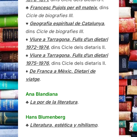
♣
Francesc Pujols per ell mateix
, dins
Cicle de biografies III
.
♥
Geografia espiritual de Catalunya
,
dins
Cicle de biografies III
.
♦
Viure a Tarragona, Fulls d’un dietari
1972-1974
, dins Cicle dels dietaris II.
♠
Viure a Tarragona, Fulls d’un dietari
1975-1976
, dins Cicle dels dietaris II.
♦
De França a Mèxic. Dietari de
viatge
.
Ana Blandiana
♣
La por de la literatura
.
Hans Blumenberg
♣
Literatura, estética y nihilismo
.