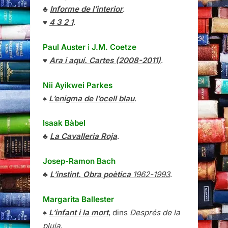
♣
Informe de l’interior
.
♥
4 3 2 1
.
Paul Auster
i
J.M. Coetze
♥
Ara i aquí. Cartes (2008-2011)
.
Nii Ayikwei Parkes
♠
L’enigma de l’ocell blau
.
Isaak Bàbel
♣
La Cavalleria Roja
.
Josep-Ramon Bach
♣
L’instint. Obra poètica
1962-1993
.
Margarita Ballester
♠
L’infant i la mort
, dins
Després de la
pluja
.