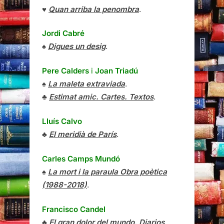
♥
Quan arriba la penombra
.
Jordi Cabré
♠
Digues un desig
.
Pere Calders
i
Joan Triadú
♠
La maleta extraviada
.
♣
Estimat amic. Cartes. Textos
.
Lluís Calvo
♣
El meridià de París
.
Carles Camps Mundó
♠
La mort i la paraula Obra poètica
(1988-2018)
.
Francisco Candel
♣
El gran dolor del mundo. Diarios