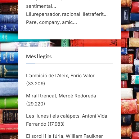
sentimental…
Lliurepensador, racional, lletraferit…
Pare, company, amic…
Més llegits
L’ambició de l’Aleix, Enric Valor
(33.209)
Mirall trencat, Mercè Rodoreda
(29.220)
Les llunes i els calàpets, Antoni Vidal
Ferrando
(17.983)
El soroll i la fúria, William Faulkner