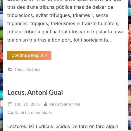
triïs des d’una tribuna pública t’has de deixar de
tribulacions, evitar trifulgues, trilemes i, sense
trigances, tripijocs, tril·lerismes ni trair-te tu mateix,
tributar tribut a qui t’ha triat i triscar o tripular la teva
tria en un tris-tras a bon port, tot i sortejant la…
“Els
Continua llegint
»
meus
15
del
Tries literàries
15”
Locus, Antoni Gual
Posted
By
abril 20, 2015
XavierSerrahima
on
a
No hi ha comentaris
Locus,
Antoni
Lectures: 97 Ludicus lucidus De tard en tard algun