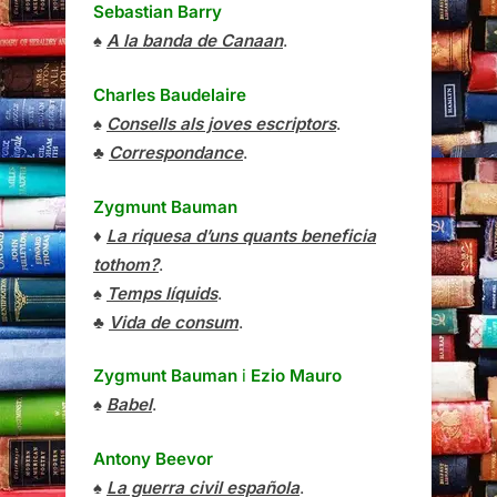
Sebastian Barry
♠
A la banda de Canaan
.
Charles Baudelaire
♠
Consells als joves escriptors
.
♣
Correspondance
.
Zygmunt Bauman
♦
La riquesa d’uns quants beneficia
tothom?
.
♠
Temps líquids
.
♣
Vida de consum
.
Zygmunt Bauman
i
Ezio Mauro
♠
Babel
.
Antony Beevor
♠
La guerra civil española
.