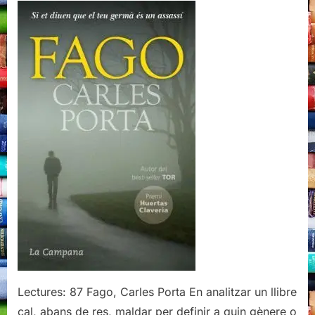
Carles
Porta,
La
Campana,
2012
Lectures: 87 Fago, Carles Porta En analitzar un llibre
cal, abans de res, maldar per definir a quin gènere o