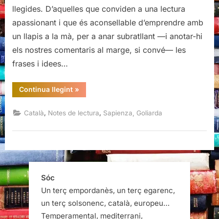
llegides. D’aquelles que conviden a una lectura
apassionant i que és aconsellable d’emprendre amb
un llapis a la mà, per a anar subratllant —i anotar-hi
els nostres comentaris al marge, si convé— les
frases i idees…
“L’art
Continua llegint
»
de
viure,
Goliarda
,
,
Català
Notes de lectura
Sapienza, Goliarda
Sapienza”
Sóc
Un terç empordanès, un terç egarenc,
un terç solsonenc, català, europeu…
Temperamental, mediterrani,