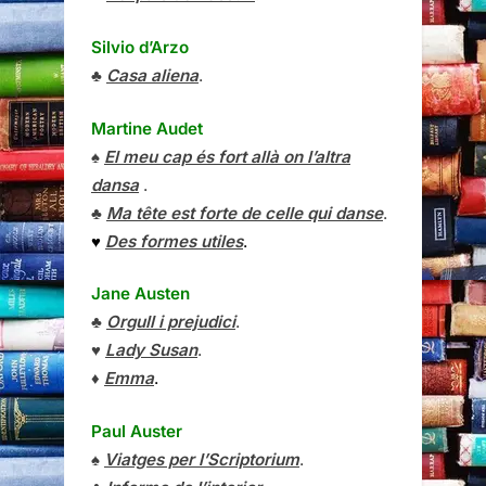
Silvio d’Arzo
♣
Casa aliena
.
Martine Audet
♠
El meu cap és fort allà on l’altra
dansa
.
♣
Ma tête est forte de celle qui danse
.
♥
Des formes utiles
.
Jane Austen
♣
Orgull i prejudici
.
♥
Lady Susan
.
♦
Emma
.
Paul Auster
♠
Viatges per l’Scriptorium
.