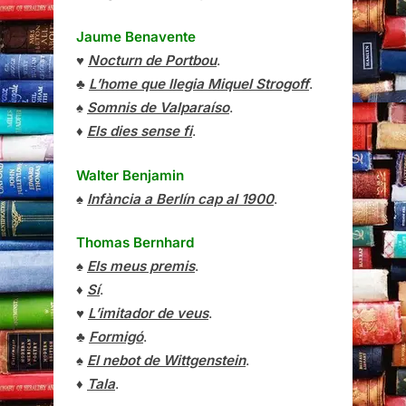
Jaume Benavente
♥
Nocturn de Portbou
.
♣
L’home que llegia Miquel Strogoff
.
♠
Somnis de Valparaíso
.
♦
Els dies sense fi
.
Walter Benjamin
♠
Infància a Berlín cap al 1900
.
Thomas Bernhard
♠
Els meus premis
.
♦
Sí
.
♥
L’imitador de veus
.
♣
Formigó
.
♠
El nebot de Wittgenstein
.
♦
Tala
.