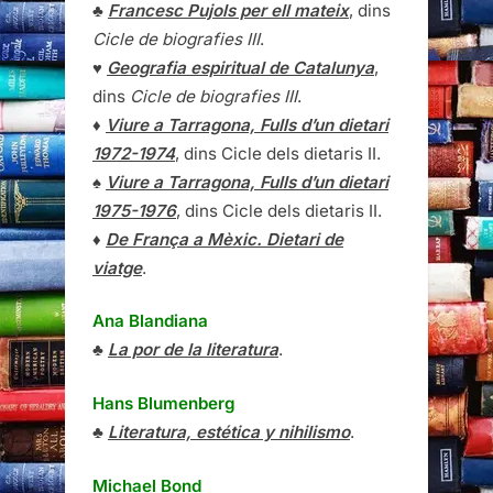
♣
Francesc Pujols per ell mateix
, dins
Cicle de biografies III
.
♥
Geografia espiritual de Catalunya
,
dins
Cicle de biografies III
.
♦
Viure a Tarragona, Fulls d’un dietari
1972-1974
, dins Cicle dels dietaris II.
♠
Viure a Tarragona, Fulls d’un dietari
1975-1976
, dins Cicle dels dietaris II.
♦
De França a Mèxic. Dietari de
viatge
.
Ana Blandiana
♣
La por de la literatura
.
Hans Blumenberg
♣
Literatura, estética y nihilismo
.
Michael Bond