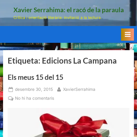
Skip
Xavier Serrahima: el racó de la paraula
to
Crítica i orientació literària: invitació a la lectura.
content
Etiqueta:
Edicions La Campana
Els meus 15 del 15
Posted
By
desembre 30, 2015
XavierSerrahima
on
a
No hi ha comentaris
Els
meus
15
del
15