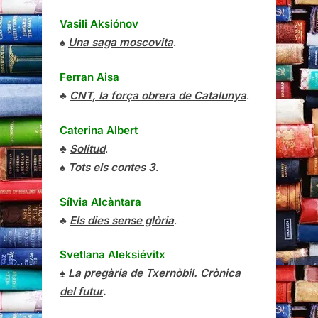
Vasili Aksiónov
♠
Una saga moscovita
.
Ferran Aisa
♣
CNT, la força obrera de Catalunya
.
Caterina Albert
♣
Solitud
.
♠
Tots els contes 3
.
Sílvia Alcàntara
♣
Els dies sense glòria
.
Svetlana Aleksiévitx
♠
La pregària de Txernòbil. Crònica
del futur
.