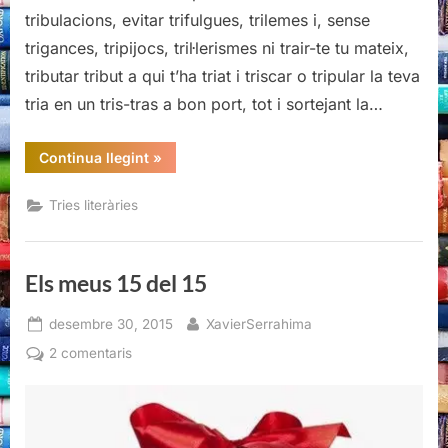
tribulacions, evitar trifulgues, trilemes i, sense
trigances, tripijocs, tril·lerismes ni trair-te tu mateix,
tributar tribut a qui t’ha triat i triscar o tripular la teva
tria en un tris-tras a bon port, tot i sortejant la…
“Els
Continua llegint
»
meus
15
del
Tries literàries
15”
Els meus 15 del 15
Posted
By
desembre 30, 2015
XavierSerrahima
on
a
2 comentaris
Els
meus
15
del