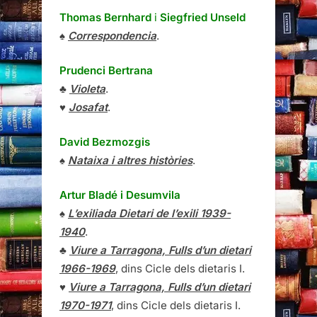
Thomas Bernhard
i
Siegfried Unseld
♠
Correspondencia
.
Prudenci Bertrana
♣
Violeta
.
♥
Josafat
.
David Bezmozgis
♠
Nataixa i altres històries
.
Artur Bladé i Desumvila
♠
L’exiliada Dietari de l’exili 1939-
1940
.
♣
Viure a Tarragona, Fulls d’un dietari
1966-1969
, dins Cicle dels dietaris I.
♥
Viure a Tarragona, Fulls d’un dietari
1970-1971
, dins Cicle dels dietaris I.