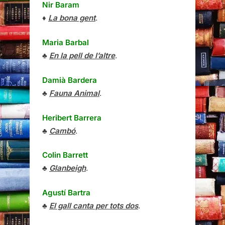
Nir Baram
♦
La bona gent
.
Maria Barbal
♣
En la pell de l’altre
.
Damià Bardera
♣
Fauna Animal
.
Heribert Barrera
♣
Cambó
.
Colin Barrett
♣
Glanbeigh
.
Agustí Bartra
♣
El gall canta per tots dos
.