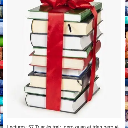
15
Lectures: 57 Triar és trair, però quan et trien perquè