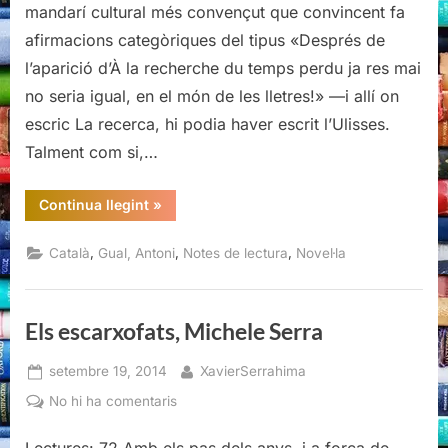
Gual
mandarí cultural més convençut que convincent fa
afirmacions categòriques del tipus «Després de
l’aparició d’À la recherche du temps perdu ja res mai
no seria igual, en el món de les lletres!» —i allí on
escric La recerca, hi podia haver escrit l’Ulisses.
Talment com si,…
“Locus,
Continua llegint
»
Antoni
Gual”
,
,
,
Català
Gual, Antoni
Notes de lectura
Novel·la
Els escarxofats, Michele Serra
Posted
By
setembre 19, 2014
XavierSerrahima
on
a
No hi ha comentaris
Els
escarxofats,