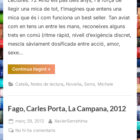
Lectures: 72 Amb els pas dels anys, i a força de
Michele
llegir una mica de tot, t’imagines que entens una
Serra
mica que és i com funciona un best seller. Tan aviat
com en tens un entre les mans, reconeixes alguns
trets en comú (ritme ràpid, nivell d’exigència discret,
mescla sàviament dosificada entre acció, amor,
sexe…
“Els
Continua llegint
»
escarxofats,
Michele
Serra”
,
,
,
Català
Notes de lectura
Novel·la
Serra, Michele
Fago, Carles Porta, La Campana, 2012
Posted
By
març 29, 2012
XavierSerrahima
on
a
No hi ha comentaris
Fago,