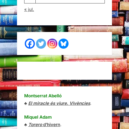
« jul.
Montserrat Abelló
♣
El miracle és viure. Vivències
.
Miquel Adam
♣
Torero
d’hivern
.