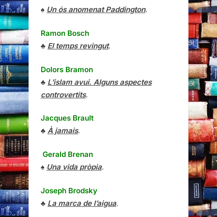
♠
Un ós anomenat Paddington
.
Ramon Bosch
♣
El temps revingut
.
Dolors Bramon
♣
L’islam avui. Alguns aspectes
controvertits
.
Jacques Brault
♣
À jamais
.
Gerald Brenan
♠
Una vida pròpia
.
Joseph Brodsky
♣
La marca de l’aigua
.