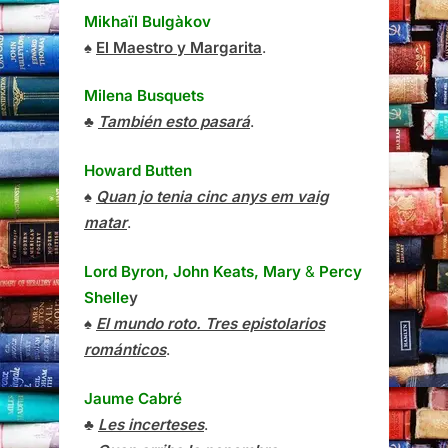
Mikhaïl Bulgàkov
♠
El Maestro y Margarita
.
Milena Busquets
♣
También esto pasará
.
Howard Butten
♠
Quan jo tenia cinc anys em vaig
matar
.
Lord Byron, John Keats, Mary
&
Percy
Shelle
y
♠
El mundo roto. Tres epistolarios
románticos
.
Jaume Cabré
♣
Les incerteses
.