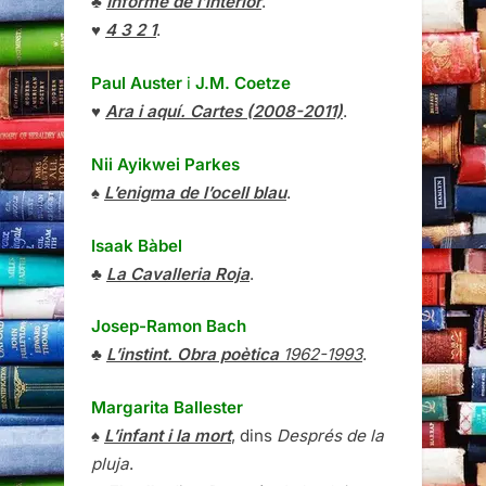
♣
Informe de l’interior
.
♥
4 3 2 1
.
Paul Auster
i
J.M. Coetze
♥
Ara i aquí. Cartes (2008-2011)
.
Nii Ayikwei Parkes
♠
L’enigma de l’ocell blau
.
Isaak Bàbel
♣
La Cavalleria Roja
.
Josep-Ramon Bach
♣
L’instint. Obra poètica
1962-1993
.
Margarita Ballester
♠
L’infant i la mort
, dins
Després de la
pluja
.