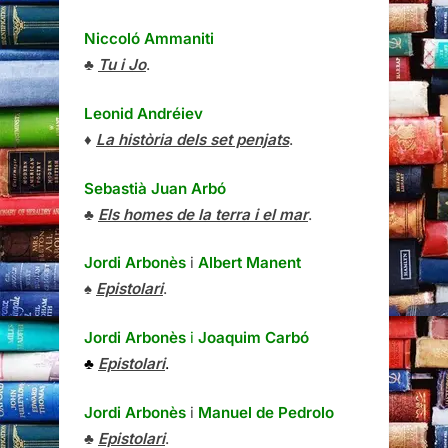
Niccoló Ammaniti
♣
Tu i Jo
.
Leonid Andréiev
♦
La història dels set penjats
.
Sebastià Juan Arbó
♣
Els homes de la terra i el mar
.
Jordi Arbonès
i
Albert Manent
♠
Epistolari
.
Jordi Arbonès
i
Joaquim Carbó
♣
Epistolari
.
Jordi Arbonès
i
Manuel de Pedrolo
♣
Epistolari
.