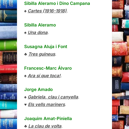
Sibilla Aleramo
i
Dino Campana
♠
Cartes (1916-1918)
.
Sibilla Aleramo
♠
Una dona
.
Susagna Aluja i Font
♣
Tres guineus
.
Francesc-Marc Álvaro
♠
Ara sí que toca!
.
Jorge Amado
♠
Gabriela, clau i canyella
.
♥
Els vells mariners
.
Joaquim Amat-Piniella
♣
La clau de volta
.