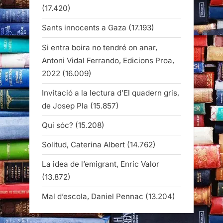
(17.420)
Sants innocents a Gaza
(17.193)
Si entra boira no tendré on anar,
Antoni Vidal Ferrando, Edicions Proa,
2022
(16.009)
Invitació a la lectura d’El quadern gris,
de Josep Pla
(15.857)
Qui sóc?
(15.208)
Solitud, Caterina Albert
(14.762)
La idea de l’emigrant, Enric Valor
(13.872)
Mal d’escola, Daniel Pennac
(13.204)