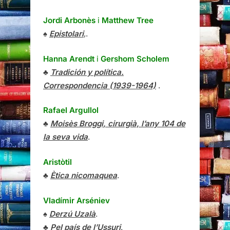
Jordi Arbonès
i
Matthew Tree
♠
Epistolari
,.
Hanna Arendt
i
Gershom Scholem
♣
Tradición y política.
Correspondencia (1939-1964)
.
Rafael Argullol
♣
Moisès Broggi, cirurgià, l’any 104 de
la seva vida
.
Aristòtil
♣
Ètica nicomaquea
.
Vladímir Arséniev
♠
Derzú Uzalà
.
♣
Pel país de l’Ussuri
.