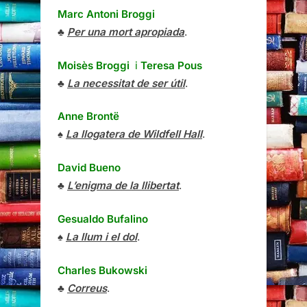
Marc Antoni Broggi
♣
Per una mort apropiada
.
Moisès Broggi
i
Teresa Pous
♣
La necessitat de ser útil
.
Anne Brontë
♠
La llogatera de Wildfell Hall
.
David Bueno
♣
L’enigma de la llibertat
.
Gesualdo Bufalino
♠
La llum i el dol
.
Charles Bukowski
♣
Correus
.