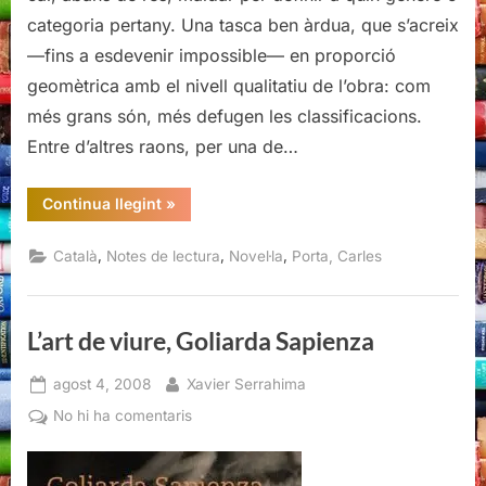
categoria pertany. Una tasca ben àrdua, que s’acreix
—fins a esdevenir impossible— en proporció
geomètrica amb el nivell qualitatiu de l’obra: com
més grans són, més defugen les classificacions.
Entre d’altres raons, per una de…
“Fago,
Continua llegint
»
Carles
Porta,
La
,
,
,
Català
Notes de lectura
Novel·la
Porta, Carles
Campana,
2012”
L’art de viure, Goliarda Sapienza
Posted
By
agost 4, 2008
Xavier Serrahima
on
a
No hi ha comentaris
L’art
de