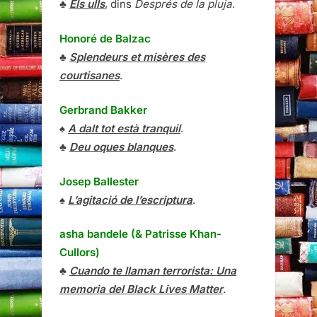
♣
Els ulls
, dins
Després de la pluja
.
Honoré de Balzac
♣
Splendeurs et misères des
courtisanes
.
Gerbrand Bakker
♠
A dalt tot està tranquil
.
♣
Deu oques blanques
.
Josep Ballester
♠
L’agitació de l’escriptura
.
asha bandele (& Patrisse Khan-
Cullors)
♣
Cuando te llaman terrorista: Una
memoria del Black Lives Matter
.