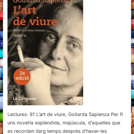
viure,
Goliarda
Sapienza
Lectures: 91 L’art de viure, Goliarda Sapienza Per fi
uns novel·la esplèndida, majúscula, d’aquelles que
es recorden llarg temps després d’haver-les