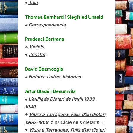
♦
Tala
.
Thomas Bernhard
i
Siegfried Unseld
♠
Correspondencia
.
Prudenci Bertrana
♣
Violeta
.
♥
Josafat
.
David Bezmozgis
♠
Nataixa i altres històries
.
Artur Bladé i Desumvila
♠
L’exiliada Dietari de l’exili 1939-
1940
.
♣
Viure a Tarragona, Fulls d’un dietari
1966-1969
, dins Cicle dels dietaris I.
♥
Viure a Tarragona, Fulls d’un dietari