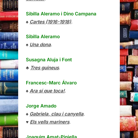
Sibilla Aleramo
i
Dino Campana
♠
Cartes (1916-1918)
.
Sibilla Aleramo
♠
Una dona
.
Susagna Aluja i Font
♣
Tres guineus
.
Francesc-Marc Álvaro
♠
Ara sí que toca!
.
Jorge Amado
♠
Gabriela, clau i canyella
.
♥
Els vells mariners
.
Joaquim Amat-Piniella