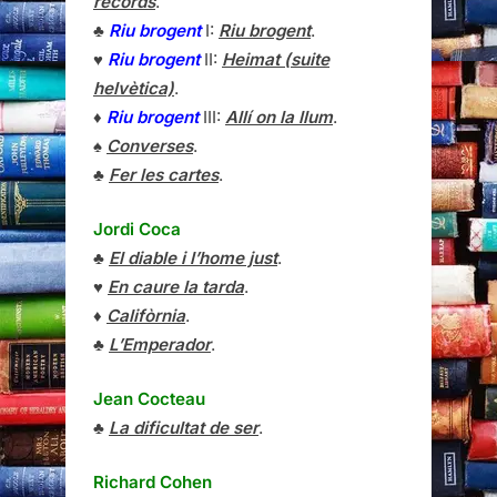
records
.
♣
Riu brogent
I:
Riu brogent
.
♥
Riu brogent
II:
Heimat (suite
helvètica)
.
♦
Riu brogent
III:
Allí on la llum
.
♠
Converses
.
♣
Fer les cartes
.
Jordi Coca
♣
El diable i l’home just
.
♥
En caure la tarda
.
♦
Califòrnia
.
♣
L’Emperador
.
Jean Cocteau
♣
La dificultat de ser
.
Richard Cohen