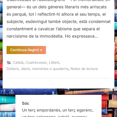
la
general— és un dels gèneres literaris més arriscats
vida
és perquè, tot i reflectint-hi alhora el seu temps, el
al
subjecte, esdevingut també objecte, està condemnat
meu
país,
constantment a cavalcar l’abisme que separa el
Llibert
narcisisme de la immodèstia. Ho expressava…
Cuatrecasas
“El
Continua llegint
»
pas
per
la
,
,
Català
Cuatrecasas, Llibert
vida
al
,
Dietaris, diaris, memòries o quaderns
Notes de lectura
meu
país,
Llibert
Cuatrecasas”
Sóc
Un terç empordanès, un terç egarenc,
un terç solsonenc, català, europeu…