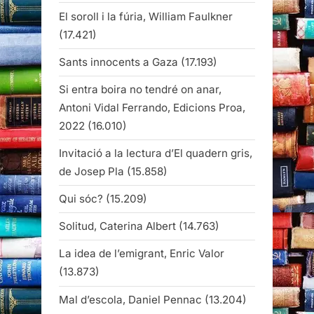
El soroll i la fúria, William Faulkner
(17.421)
Sants innocents a Gaza
(17.193)
Si entra boira no tendré on anar,
Antoni Vidal Ferrando, Edicions Proa,
2022
(16.010)
Invitació a la lectura d’El quadern gris,
de Josep Pla
(15.858)
Qui sóc?
(15.209)
Solitud, Caterina Albert
(14.763)
La idea de l’emigrant, Enric Valor
(13.873)
Mal d’escola, Daniel Pennac
(13.204)