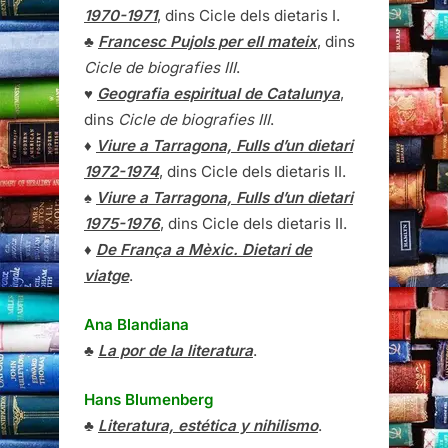
1970-1971
, dins Cicle dels dietaris I.
♣
Francesc Pujols per ell mateix
, dins
Cicle de biografies III
.
♥
Geografia espiritual de Catalunya
,
dins
Cicle de biografies III
.
♦
Viure a Tarragona, Fulls d’un dietari
1972-1974
, dins Cicle dels dietaris II.
♠
Viure a Tarragona, Fulls d’un dietari
1975-1976
, dins Cicle dels dietaris II.
♦
De França a Mèxic. Dietari de
viatge
.
Ana Blandiana
♣
La por de la literatura
.
Hans Blumenberg
♣
Literatura, estética y nihilismo
.