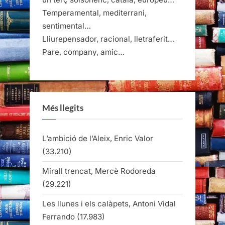
Temperamental, mediterrani,
sentimental…
Lliurepensador, racional, lletraferit…
Pare, company, amic…
Més llegits
L’ambició de l’Aleix, Enric Valor
(33.210)
Mirall trencat, Mercè Rodoreda
(29.221)
Les llunes i els calàpets, Antoni Vidal
Ferrando
(17.983)