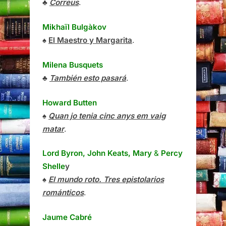
♣
Correus
.
Mikhaïl Bulgàkov
♠
El Maestro y Margarita
.
Milena Busquets
♣
También esto pasará
.
Howard Butten
♠
Quan jo tenia cinc anys em vaig
matar
.
Lord Byron, John Keats, Mary
&
Percy
Shelle
y
♠
El mundo roto. Tres epistolarios
románticos
.
Jaume Cabré