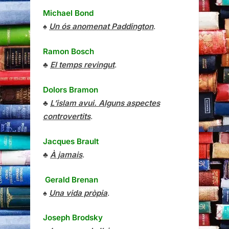
Michael Bond
♠
Un ós anomenat Paddington
.
Ramon Bosch
♣
El temps revingut
.
Dolors Bramon
♣
L’islam avui. Alguns aspectes
controvertits
.
Jacques Brault
♣
À jamais
.
Gerald Brenan
♠
Una vida pròpia
.
Joseph Brodsky