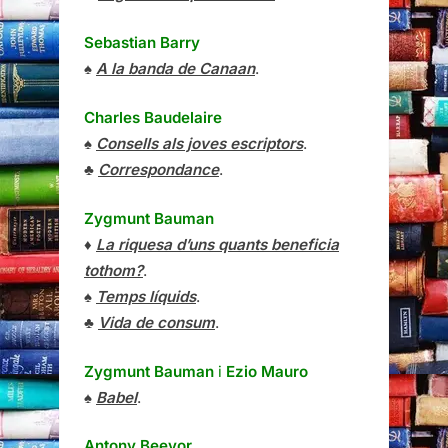
Sebastian Barry
♠
A la banda de Canaan
.
Charles Baudelaire
♠
Consells als joves escriptors
.
♣
Correspondance
.
Zygmunt Bauman
♦
La riquesa d’uns quants beneficia
tothom?
.
♠
Temps líquids
.
♣
Vida de consum
.
Zygmunt Bauman
i
Ezio Mauro
♠
Babel
.
Antony Beevor