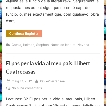
«Quina és la funció de la literatura?». Segurament la
Kelman
resposta més adient sigui que no en té cap, de
funció; o, més exactament que, com qualsevol obra
d’art,…
“Els
Continua llegint
»
consells
del
colom,
,
,
,
Català
Kelman, Stephen
Notes de lectura
Novel·la
Stephen
Kelman”
El pas per la vida al meu país, Llibert
Cuatrecasas
Posted
By
maig 17, 2012
XavierSerrahima
on
a
No hi ha comentaris
El
Lectures: 82 El pas per la vida al meu país, Llibert
pas
per
Cuatrecasas Si l’autobiogràfic —i el memorialístic en