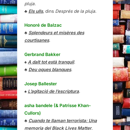
pluja
.
♣
Els ulls
, dins
Després de la pluja
.
Honoré de Balzac
♣
Splendeurs et misères des
courtisanes
.
Gerbrand Bakker
♠
A dalt tot està tranquil
.
♣
Deu oques blanques
.
Josep Ballester
♠
L’agitació de l’escriptura
.
asha bandele (& Patrisse Khan-
Cullors)
♣
Cuando te llaman terrorista: Una
memoria del Black Lives Matter
.