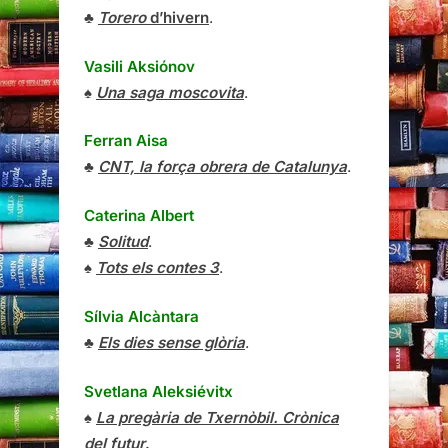
♣
Torero
d’hivern
.
Vasili Aksiónov
♠
Una saga moscovita
.
Ferran Aisa
♣
CNT, la força obrera de Catalunya
.
Caterina Albert
♣
Solitud
.
♠
Tots els contes 3
.
Sílvia Alcàntara
♣
Els dies sense glòria
.
Svetlana Aleksiévitx
♠
La pregària de Txernòbil. Crònica
del futur
.