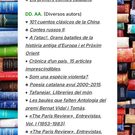
DD. AA.
(Diversos autors)
♥
101 cuentos clásicos de la China
.
♣
Contes russos II
.
♥
A l’atac!, Grans batalles de la
història antiga d’Europa i el Pròxim
Orient
.
♦
Crònica d’un país, 15 articles
imprescindibles
.
♠
Som una espècie violenta?
.
♣
Poesia catalana avui 2000-2015
.
♦
Tafanejar. Llibreries del món
.
♥
Les baules que falten Antologia del
premi Bernat Vidal i Tomàs
.
♠
«The Paris Review», Entrevistas,
Vol. I (1953-1983)
.
♣
«The Paris Review»,
Entrevistas
,