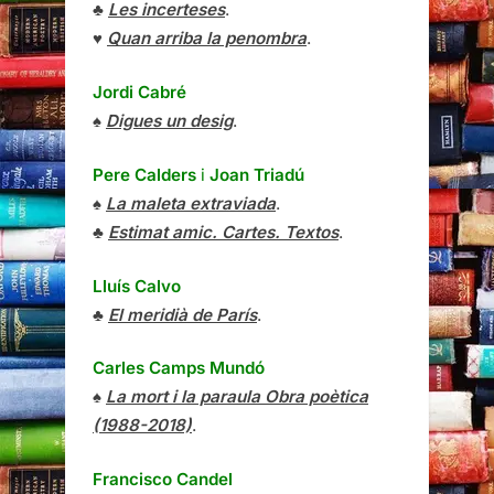
♣
Les incerteses
.
♥
Quan arriba la penombra
.
Jordi Cabré
♠
Digues un desig
.
Pere Calders
i
Joan Triadú
♠
La maleta extraviada
.
♣
Estimat amic. Cartes. Textos
.
Lluís Calvo
♣
El meridià de París
.
Carles Camps Mundó
♠
La mort i la paraula Obra poètica
(1988-2018)
.
Francisco Candel