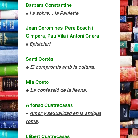
Barbara Constantine
♠
I a sobre… la Paulette
.
Joan Coromines
,
Pere Bosch i
Gimpera
,
Pau Vila
i
Antoni Griera
♠
Epistolari
.
Santi Cortés
♣
El compromís amb la cultura
.
Mia Couto
♣
La confessió de la lleona
.
Alfonso Cuatrecasas
♠
Amor y sexualidad en la antigua
roma
.
Llibert Cuatrecasas