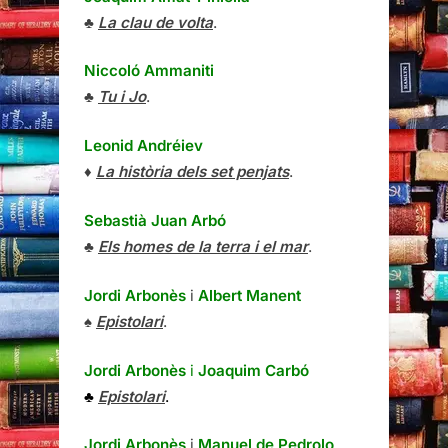
♣
La clau de volta
.
Niccoló Ammaniti
♣
Tu i Jo
.
Leonid Andréiev
♦
La història dels set penjats
.
Sebastià Juan Arbó
♣
Els homes de la terra i el mar
.
Jordi Arbonès
i
Albert Manent
♠
Epistolari
.
Jordi Arbonès
i
Joaquim Carbó
♣
Epistolari
.
Jordi Arbonès
i
Manuel de Pedrolo