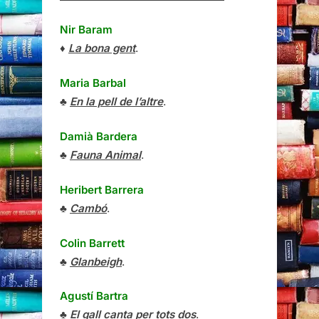
Nir Baram
♦
La bona gent
.
Maria Barbal
♣
En la pell de l’altre
.
Damià Bardera
♣
Fauna Animal
.
Heribert Barrera
♣
Cambó
.
Colin Barrett
♣
Glanbeigh
.
Agustí Bartra
♣
El gall canta per tots dos
.