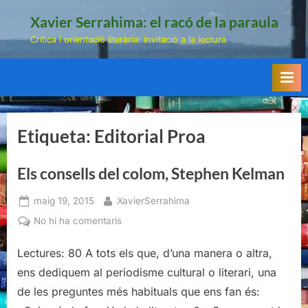
Skip
Xavier Serrahima: el racó de la paraula
to
Crítica i orientació literària: invitació a la lectura.
content
Etiqueta:
Editorial Proa
Els consells del colom, Stephen Kelman
Posted
By
maig 19, 2015
XavierSerrahima
on
a
No hi ha comentaris
Els
consells
Lectures: 80 A tots els que, d’una manera o altra,
del
ens dediquem al periodisme cultural o literari, una
colom,
de les preguntes més habituals que ens fan és:
Stephen