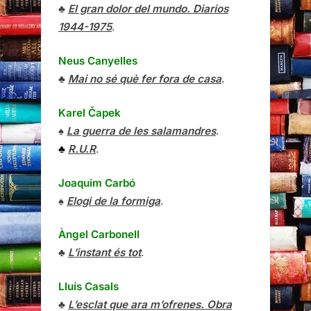
♣
El gran dolor del mundo. Diarios
1944-1975
.
Neus Canyelles
♣
Mai no sé què fer fora de casa
.
Karel Čapek
♠
La guerra de les salamandres
.
♣
R.U.R
.
Joaquim Carbó
♠
Elogi de la formiga
.
Àngel Carbonell
♣
L’instant és tot
.
Lluís Casals
♣
L’esclat que ara m’ofrenes. Obra