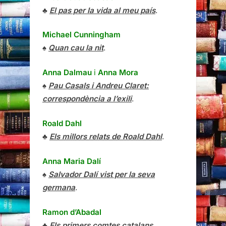
♣
El pas per la vida al meu país
.
Michael Cunningham
♠
Quan cau la nit
.
Anna Dalmau
i
Anna Mora
♠
Pau Casals i Andreu Claret:
correspondència a l’exili
.
Roald Dahl
♣
Els millors relats de Roald Dahl
.
Anna Maria Dalí
♠
Salvador Dalí vist per la seva
germana
.
Ramon d’Abadal
♣
Els primers comtes catalans
.