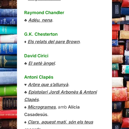
Raymond Chandler
♣
Adéu, nena
.
G.K. Chesterton
♦
Els relats del pare Brown
.
David Cirici
♣
El setè àngel
.
Antoni Clapés
♥
Arbre que s’allunyà
.
♣
Epistolari Jordi Arbonès & Antoni
Clapés
.
♠
Microgrames
, amb
Alícia
Casadesús
.
♠
Clars, aquest matí, són els teus