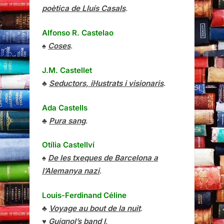
poètica de Lluís Casals
.
Alfonso R. Castelao
♠
Coses
.
J.M. Castellet
♣
Seductors, il·lustrats i visionaris
.
Ada Castells
♣
Pura sang
.
Otília Castellví
♠
De les txeques de Barcelona a
l’Alemanya nazi
.
Louis-Ferdinand Céline
♣
Voyage au bout de la nuit
.
♥
Guignol’s band I
.