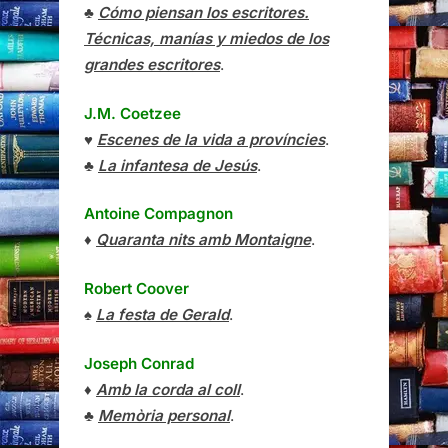
♣
Cómo piensan los escritores.
Técnicas, manías y miedos de los
grandes escritores
.
J.M. Coetzee
♥
Escenes de la vida a províncies
.
♣
La infantesa de Jesús
.
Antoine Compagnon
♦
Quaranta nits amb Montaigne
.
Robert Coover
♠
La festa de Gerald
.
Joseph Conrad
♦
Amb la corda al coll
.
♣
Memòria personal
.