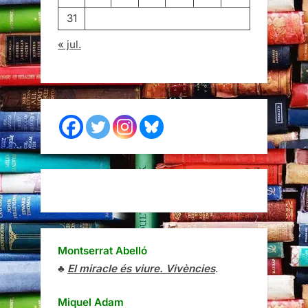
31
« jul.
Montserrat Abelló
♣
El miracle és viure. Vivències
.
Miquel Adam