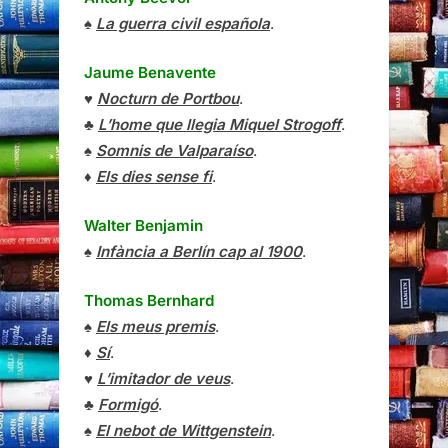
♠
La guerra civil española
.
Jaume Benavente
♥
Nocturn de Portbou
.
♣
L’home que llegia Miquel Strogoff
.
♠
Somnis de Valparaíso
.
♦
Els dies sense fi
.
Walter Benjamin
♠
Infància a Berlín cap al 1900
.
Thomas Bernhard
♠
Els meus premis
.
♦
Sí
.
♥
L’imitador de veus
.
♣
Formigó
.
♠
El nebot de Wittgenstein
.