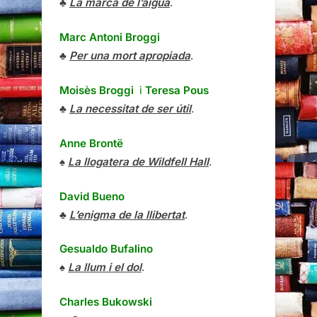
♣
La marca de l’aigua
.
Marc Antoni Broggi
♣
Per una mort apropiada
.
Moisès Broggi
i
Teresa Pous
♣
La necessitat de ser útil
.
Anne Brontë
♠
La llogatera de Wildfell Hall
.
David Bueno
♣
L’enigma de la llibertat
.
Gesualdo Bufalino
♠
La llum i el dol
.
Charles Bukowski