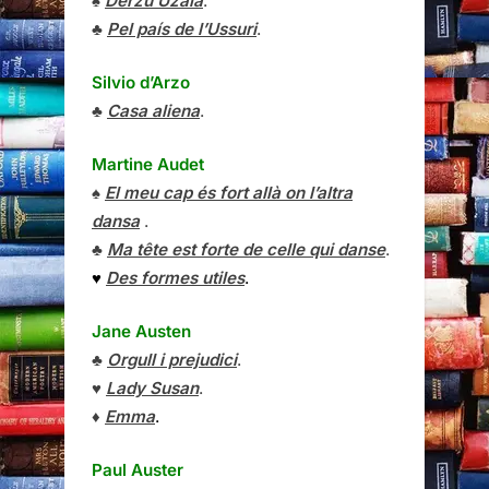
♠
Derzú Uzalà
.
♣
Pel país de l’Ussuri
.
Silvio d’Arzo
♣
Casa aliena
.
Martine Audet
♠
El meu cap és fort allà on l’altra
dansa
.
♣
Ma tête est forte de celle qui danse
.
♥
Des formes utiles
.
Jane Austen
♣
Orgull i prejudici
.
♥
Lady Susan
.
♦
Emma
.
Paul Auster