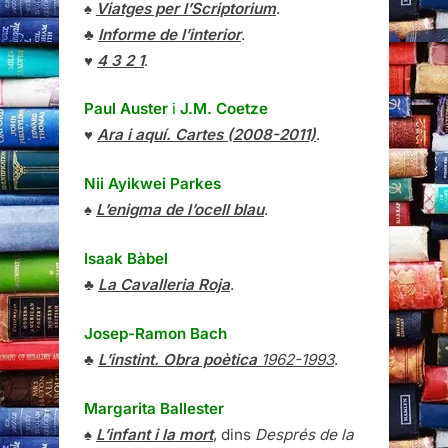
♠
Viatges per l’Scriptorium
.
♣
Informe de l’interior
.
♥
4 3 2 1
.
Paul Auster
i
J.M. Coetze
♥
Ara i aquí. Cartes (2008-2011)
.
Nii Ayikwei Parkes
♠
L’enigma de l’ocell blau
.
Isaak Bàbel
♣
La Cavalleria Roja
.
Josep-Ramon Bach
♣
L’instint. Obra poètica
1962-1993
.
Margarita Ballester
♠
L’infant i la mort
, dins
Després de la