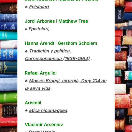
♣
Epistolari
.
Jordi Arbonès
i
Matthew Tree
♠
Epistolari
,.
Hanna Arendt
i
Gershom Scholem
♣
Tradición y política.
Correspondencia (1939-1964)
.
Rafael Argullol
♣
Moisès Broggi, cirurgià, l’any 104 de
la seva vida
.
Aristòtil
♣
Ètica nicomaquea
.
Vladímir Arséniev