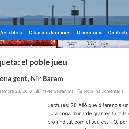
es i títols
Citacions literàries
Oxímorons
Contacte
queta:
el poble jueu
bona gent, Nir Baram
sted
By
a
sembre 28, 2013
XavierSerrahima
No hi ha comentaris
La
Lectures: 78 Allò que diferencia u
bo
ge
obra bona d’una de gran és tant la
Ni
profunditat com el seu estil. O, per
Ba