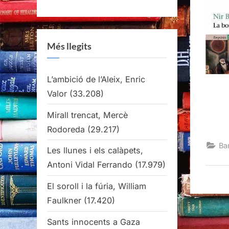
Més llegits
L’ambició de l’Aleix, Enric
Valor
(33.208)
Mirall trencat, Mercè
Rodoreda
(29.217)
Ba
Les llunes i els calàpets,
Antoni Vidal Ferrando
(17.979)
El soroll i la fúria, William
Faulkner
(17.420)
Sants innocents a Gaza