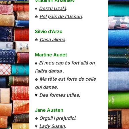
Vladímir Arséniev
♠
Derzú Uzalà
.
♣
Pel país de l’Ussuri
.
Silvio d’Arzo
♣
Casa aliena
.
Martine Audet
♠
El meu cap és fort allà on
l’altra dansa
.
♣
Ma tête est forte de celle
qui danse
.
♥
Des formes utiles
.
Jane Austen
♣
Orgull i prejudici
.
♥
Lady Susan
.