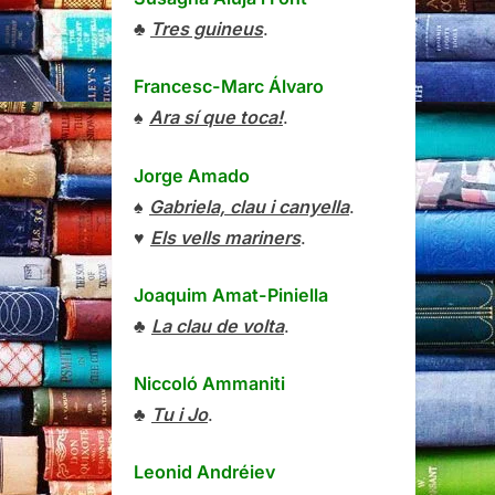
♣
Tres guineus
.
Francesc-Marc Álvaro
♠
Ara sí que toca!
.
Jorge Amado
♠
Gabriela, clau i canyella
.
♥
Els vells mariners
.
Joaquim Amat-Piniella
♣
La clau de volta
.
Niccoló Ammaniti
♣
Tu i Jo
.
Leonid Andréiev