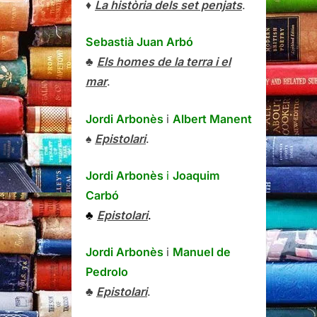
♦
La història dels set penjats
.
Sebastià Juan Arbó
♣
Els homes de la terra i el
mar
.
Jordi Arbonès
i
Albert Manent
♠
Epistolari
.
Jordi Arbonès
i
Joaquim
Carbó
♣
Epistolari
.
Jordi Arbonès
i
Manuel de
Pedrolo
♣
Epistolari
.