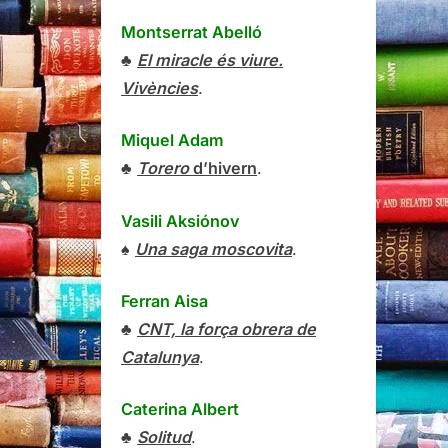
Montserrat Abelló
♣
El miracle és viure.
Vivències
.
Miquel Adam
♣
Torero
d’hivern
.
Vasili Aksiónov
♠
Una saga moscovita
.
Ferran Aisa
♣
CNT, la força obrera de
Catalunya
.
Caterina Albert
♣
Solitud
.