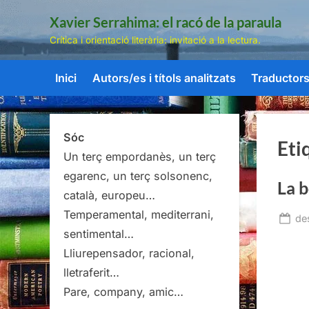
Skip
Xavier Serrahima: el racó de la paraula
to
Crítica i orientació literària: invitació a la lectura.
content
Inici
Autors/es i títols analitzats
Traductors/
Sóc
Eti
Un terç empordanès, un terç
egarenc, un terç solsonenc,
La 
català, europeu…
Temperamental, mediterrani,
Po
de
sentimental…
on
Lliurepensador, racional,
lletraferit…
Pare, company, amic…