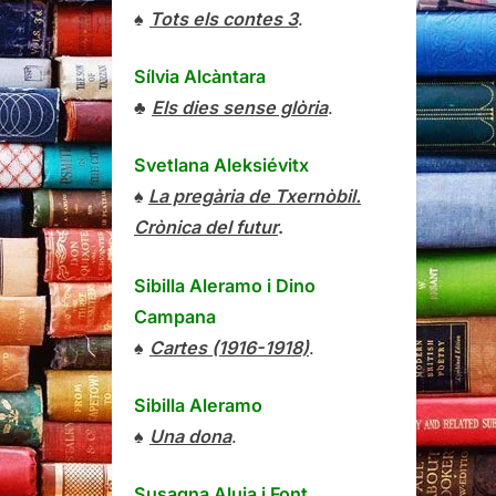
♠
Tots els contes 3
.
Sílvia Alcàntara
♣
Els dies sense glòria
.
Svetlana Aleksiévitx
♠
La pregària de Txernòbil.
Crònica del futur
.
Sibilla Aleramo
i
Dino
Campana
♠
Cartes (1916-1918)
.
Sibilla Aleramo
♠
Una dona
.
Susagna Aluja i Font