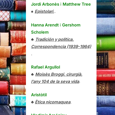
Jordi Arbonès
i
Matthew Tree
♠
Epistolari
,.
Hanna Arendt
i
Gershom
Scholem
♣
Tradición y política.
Correspondencia (1939-1964)
.
Rafael Argullol
♣
Moisès Broggi, cirurgià,
l’any 104 de la seva vida
.
Aristòtil
♣
Ètica nicomaquea
.