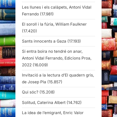
Les llunes i els calàpets, Antoni Vidal
Ferrando
(17.981)
El soroll i la fúria, William Faulkner
(17.420)
Sants innocents a Gaza
(17.193)
Si entra boira no tendré on anar,
Antoni Vidal Ferrando, Edicions Proa,
2022
(16.009)
Invitació a la lectura d’El quadern gris,
de Josep Pla
(15.857)
Qui sóc?
(15.208)
Solitud, Caterina Albert
(14.762)
La idea de l’emigrant, Enric Valor