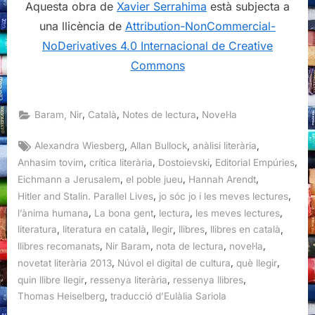
Aquesta obra de
Xavier Serrahima
està subjecta a
una llicència de
Attribution-NonCommercial-
NoDerivatives 4.0 Internacional de Creative
Commons
,
,
,
Baram, Nir
Català
Notes de lectura
Novel·la
Tags:
,
,
,
Alexandra Wiesberg
Allan Bullock
anàlisi literària
,
,
,
,
Anhasim tovim
crítica literària
Dostoievski
Editorial Empúries
,
,
,
Eichmann a Jerusalem
el poble jueu
Hannah Arendt
,
,
Hitler and Stalin. Parallel Lives
jo sóc jo i les meves lectures
,
,
,
,
l’ànima humana
La bona gent
lectura
les meves lectures
,
,
,
,
,
literatura
literatura en català
llegir
llibres
llibres en català
,
,
,
,
llibres recomanats
Nir Baram
nota de lectura
novel·la
,
,
,
novetat literària 2013
Núvol el digital de cultura
què llegir
,
,
,
quin llibre llegir
ressenya literària
ressenya llibres
,
Thomas Heiselberg
traducció d’Eulàlia Sariola