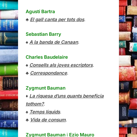
Agustí Bartra
♣
El gall canta per tots dos
.
Sebastian Barry
♠
A la banda de Canaan
.
Charles Baudelaire
♠
Consells als joves escriptors
.
♣
Correspondance
.
Zygmunt Bauman
♦
La riquesa d’uns quants beneficia
tothom?
.
♠
Temps líquids
.
♣
Vida de consum
.
Zygmunt Bauman
i
Ezio Mauro