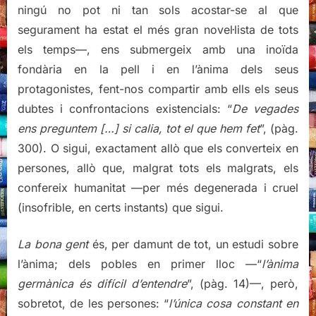
ningú no pot ni tan sols acostar-se al que
segurament ha estat el més gran novel·lista de tots
els temps—, ens submergeix amb una inoïda
fondària en la pell i en l’ànima dels seus
protagonistes, fent-nos compartir amb ells els seus
dubtes i confrontacions existencials: “
De vegades
ens preguntem […] si calia, tot el que hem fet
”, (pàg.
300). O sigui, exactament allò que els converteix en
persones, allò que, malgrat tots els malgrats, els
confereix humanitat —per més degenerada i cruel
(insofrible, en certs instants) que sigui.
La bona gent
és, per damunt de tot, un estudi sobre
l’ànima; dels pobles en primer lloc —“
l’ànima
germànica és difícil d’entendre
”, (pàg. 14)—, però,
sobretot, de les persones: “
l’única cosa constant en