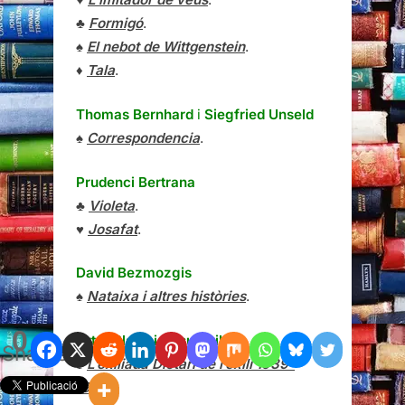
♣
Formigó
.
♠
El nebot de Wittgenstein
.
♦
Tala
.
Thomas Bernhard
i
Siegfried Unseld
♠
Correspondencia
.
Prudenci Bertrana
♣
Violeta
.
♥
Josafat
.
David Bezmozgis
♠
Nataixa i altres històries
.
0
Artur Bladé i Desumvila
Shares
♠
L’exiliada Dietari de l’exili 1939-
1940
.