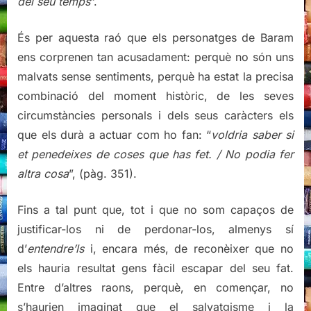
del seu temps
”.
És per aquesta raó que els personatges de Baram
ens corprenen tan acusadament: perquè no són uns
malvats sense sentiments, perquè ha estat la precisa
combinació del moment històric, de les seves
circumstàncies personals i dels seus caràcters els
que els durà a actuar com ho fan: “
voldria saber si
et penedeixes de coses que has fet. / No podia fer
altra cosa
”, (pàg. 351).
Fins a tal punt que, tot i que no som capaços de
justificar-los ni de perdonar-los, almenys sí
d’
entendre’ls
i, encara més, de reconèixer que no
els hauria resultat gens fàcil escapar del seu fat.
Entre d’altres raons, perquè, en començar, no
s’haurien imaginat que el salvatgisme i la