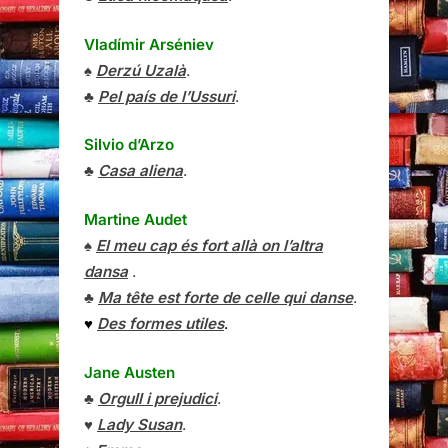
Vladímir Arséniev
♠
Derzú Uzalà
.
♣
Pel país de l’Ussuri
.
Silvio d’Arzo
♣
Casa aliena
.
Martine Audet
♠
El meu cap és fort allà on l’altra
dansa
.
♣
Ma tête est forte de celle qui danse
.
♥
Des formes utiles
.
Jane Austen
♣
Orgull i prejudici
.
♥
Lady Susan
.