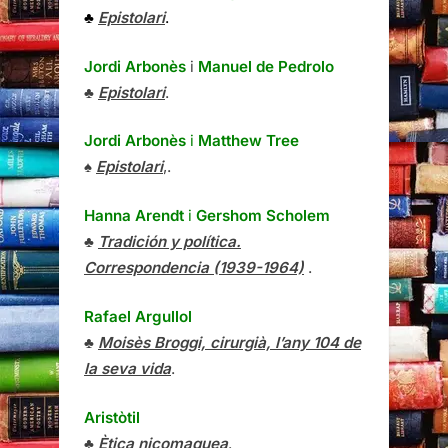
♣
Epistolari
.
Jordi Arbonès
i
Manuel de Pedrolo
♣
Epistolari
.
Jordi Arbonès
i
Matthew Tree
♠
Epistolari
,.
Hanna Arendt
i
Gershom Scholem
♣
Tradición y política.
Correspondencia (1939-1964)
.
Rafael Argullol
♣
Moisès Broggi, cirurgià, l’any 104 de
la seva vida
.
Aristòtil
♣
Ètica nicomaquea
.