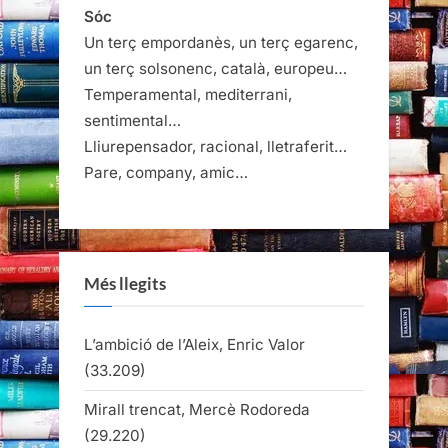
Sóc
Un terç empordanès, un terç egarenc,
un terç solsonenc, català, europeu…
Temperamental, mediterrani,
sentimental…
Lliurepensador, racional, lletraferit…
Pare, company, amic…
Més llegits
L’ambició de l’Aleix, Enric Valor
(33.209)
Mirall trencat, Mercè Rodoreda
(29.220)