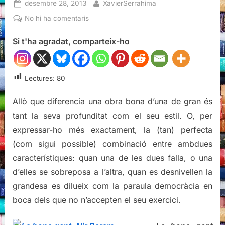
Posted
By
desembre 28, 2013
XavierSerrahima
on
a
No hi ha comentaris
La
Si t'ha agradat, comparteix-ho
bona
gent,
Nir
Baram
Lectures:
80
Allò que diferencia una obra bona d’una de gran és
tant la seva profunditat com el seu estil. O, per
expressar-ho més exactament, la (tan) perfecta
(com sigui possible) combinació entre ambdues
característiques: quan una de les dues falla, o una
d’elles se sobreposa a l’altra, quan es desnivellen la
grandesa es dilueix com la paraula democràcia en
boca dels que no n’accepten el seu exercici.