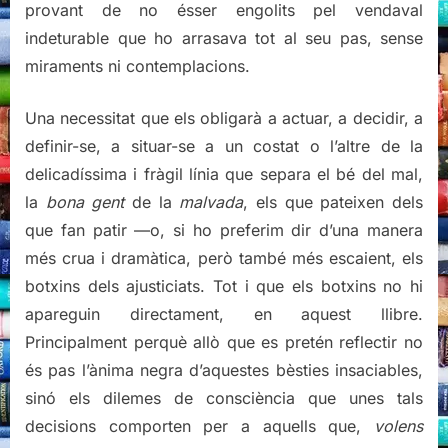
provant de no ésser engolits pel vendaval
indeturable que ho arrasava tot al seu pas, sense
miraments ni contemplacions.
Una necessitat que els obligarà a actuar, a decidir, a
definir-se, a situar-se a un costat o l’altre de la
delicadíssima i fràgil línia que separa el bé del mal,
la
bona gent
de la
malvada
, els que pateixen dels
que fan patir —o, si ho preferim dir d’una manera
més crua i dramàtica, però també més escaient, els
botxins dels ajusticiats. Tot i que els botxins no hi
apareguin directament, en aquest llibre.
Principalment perquè allò que es pretén reflectir no
és pas l’ànima negra d’aquestes bèsties insaciables,
sinó els dilemes de consciència que unes tals
decisions comporten per a aquells que,
volens