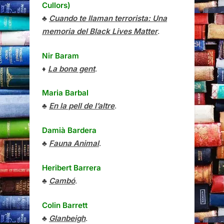
Cullors)
♣
Cuando te llaman terrorista: Una
memoria del Black Lives Matter
.
Nir Baram
♦
La bona gent
.
Maria Barbal
♣
En la pell de l’altre
.
Damià Bardera
♣
Fauna Animal
.
Heribert Barrera
♣
Cambó
.
Colin Barrett
♣
Glanbeigh
.