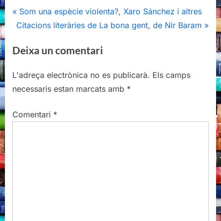
Navegació
P
Som una espècie violenta?, Xaro Sánchez i altres
N
r
Citacions literàries de La bona gent, de Nir Baram
d'entrades
e
e
Deixa un comentari
x
v
t
i
L'adreça electrònica no es publicarà.
Els camps
P
o
necessaris estan marcats amb
*
o
u
s
s
Comentari
*
t
P
:
o
s
t
: