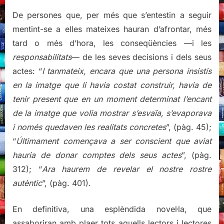
De persones que, per més que s’entestin a seguir
mentint-se a elles mateixes hauran d’afrontar, més
tard o més d’hora, les conseqüències —i les
responsabilitats
— de les seves decisions i dels seus
actes: “
I tanmateix, encara que una persona insistís
en la imatge que li havia costat construir, havia de
tenir present que en un moment determinat l’encant
de la imatge que volia mostrar s’esvaïa, s’evaporava
i només quedaven les realitats concretes
”, (pàg. 45);
“
Últimament començava a ser conscient que aviat
hauria de donar comptes dels seus actes
”, (pàg.
312); “
Ara haurem de revelar el nostre rostre
autèntic
”, (pàg. 401).
En definitiva, una esplèndida novel·la, que
assaboriran amb plaer tots aquells lectors i lectores