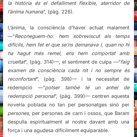
la història és el defalliment flexible, aterridor de
l’ànima humana
”, (pàg. 226).
L’ànima, la consciència d’haver actuat malament
—“
Reconeguem-ho: hem sobreviscut als temps
difícils, hem fet el que se’ns demanava i, quan no hi
ha hagut més remei, ens hem comportat amb
crueltat
”, (pàg. 314)—, el sentiment de culpa —“
faig
examen de consciència cada nit i no sempre és
reconfortant
”, (pàg. 398)— i la necessitat de
redempció —“
potser també té un anhel de
redempció personal
”, (pàg. 399)— centren aquesta
novel·la poblada no tan per personatges sinó per
persones
, per persones de carn i ossos, que Baram
despulla espiritualment al nostre davant amb una
força i una agudesa difícilment equiparable.