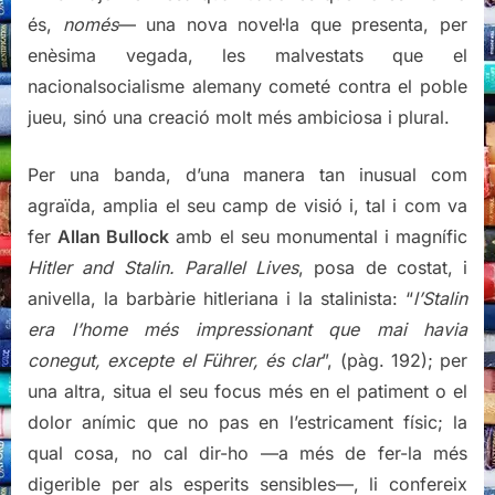
és,
només
— una nova novel·la que presenta, per
enèsima vegada, les malvestats que el
nacionalsocialisme alemany cometé contra el poble
jueu, sinó una creació molt més ambiciosa i plural.
Per una banda, d’una manera tan inusual com
agraïda, amplia el seu camp de visió i, tal i com va
fer
Allan Bullock
amb el seu monumental i magnífic
Hitler and Stalin. Parallel Lives
, posa de costat, i
anivella, la barbàrie hitleriana i la stalinista: “
l’Stalin
era l’home més impressionant que mai havia
conegut, excepte el Führer, és clar
”, (pàg. 192); per
una altra, situa el seu focus més en el patiment o el
dolor anímic que no pas en l’estricament físic; la
qual cosa, no cal dir-ho —a més de fer-la més
digerible per als esperits sensibles—, li confereix