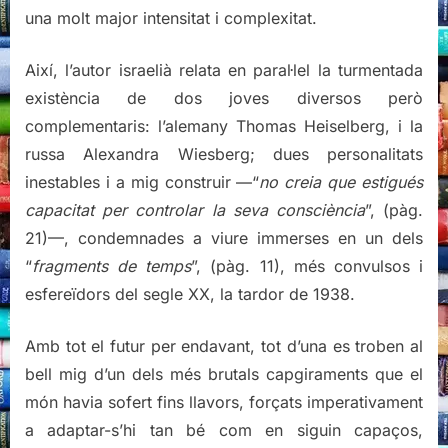
una molt major intensitat i complexitat.
Així, l’autor israelià relata en paral·lel la turmentada
existència de dos joves diversos però
complementaris: l’alemany Thomas Heiselberg, i la
russa Alexandra Wiesberg; dues personalitats
inestables i a mig construir —“
no creia que estigués
capacitat per controlar la seva consciència
”, (pàg.
21)—, condemnades a viure immerses en un dels
“
fragments de temps
”, (pàg. 11), més convulsos i
esfereïdors del segle XX, la tardor de 1938.
Amb tot el futur per endavant, tot d’una es troben al
bell mig d’un dels més brutals capgiraments que el
món havia sofert fins llavors, forçats imperativament
a adaptar-s’hi tan bé com en siguin capaços,