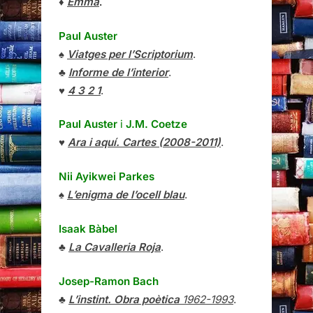
♦
Emma
.
Paul Auster
♠
Viatges per l’Scriptorium
.
♣
Informe de l’interior
.
♥
4 3 2 1
.
Paul Auster
i
J.M. Coetze
♥
Ara i aquí. Cartes (2008-2011)
.
Nii Ayikwei Parkes
♠
L’enigma de l’ocell blau
.
Isaak Bàbel
♣
La Cavalleria Roja
.
Josep-Ramon Bach
♣
L’instint. Obra poètica
1962-1993
.