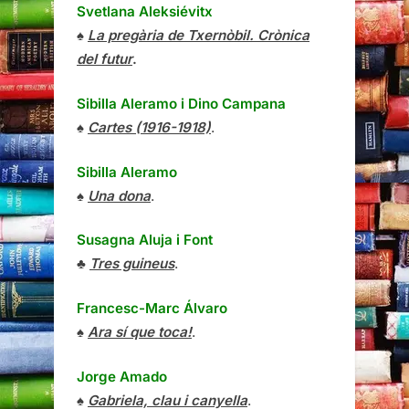
Svetlana Aleksiévitx
♠
La pregària de Txernòbil. Crònica
del futur
.
Sibilla Aleramo
i
Dino Campana
♠
Cartes (1916-1918)
.
Sibilla Aleramo
♠
Una dona
.
Susagna Aluja i Font
♣
Tres guineus
.
Francesc-Marc Álvaro
♠
Ara sí que toca!
.
Jorge Amado
♠
Gabriela, clau i canyella
.