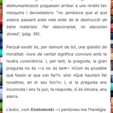
deshumanització poguessin arribar a uns nivells tan
mesquins i devastadors: “
no semblava que el que
estava passant anés més enllà de la destrucció de
béns materials. Per descomptat, no atacarien
dones
”, (pàg. 36).
Perquè existir és, per damunt de tot, una qüestió de
moralitat: viure
de veritat
significa conviure amb la
nostra consciència. I, per tant, la pregunta, la gran
pregunta no és —o no és
tant
— «Com és possible
què fessin el que van fer?», sinó «Què hauríem fet
nosaltres, en el seu lloc?»; i, si la pregunta ens
incomoda i ens fa por, la resposta, si és sincera, ens
aterra.
L’autor, com
Dostoievski
—i perdoneu-me l’heretgia: