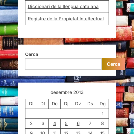
Diccionari de la llengua catalana
Registre de la Propietat Intel·lectual
Cerca
Cerca
desembre 2013
Dl
Dt
Dc
Dj
Dv
Ds
Dg
1
2
3
4
5
6
7
8
9
10
11
12
13
14
15