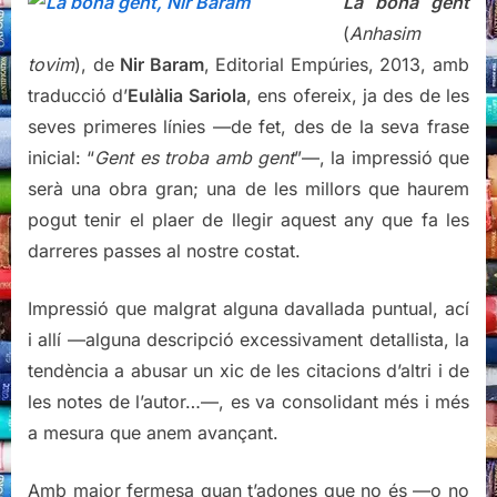
La bona gent
(
Anhasim
tovim
), de
Nir Baram
, Editorial Empúries, 2013, amb
traducció d’
Eulàlia Sariola
, ens ofereix, ja des de les
seves primeres línies —de fet, des de la seva frase
inicial: “
Gent es troba amb gent
”—, la impressió que
serà una obra gran; una de les millors que haurem
pogut tenir el plaer de llegir aquest any que fa les
darreres passes al nostre costat.
Impressió que malgrat alguna davallada puntual, ací
i allí —alguna descripció excessivament detallista, la
tendència a abusar un xic de les citacions d’altri i de
les notes de l’autor…—, es va consolidant més i més
a mesura que anem avançant.
Amb major fermesa quan t’adones que no és —o no