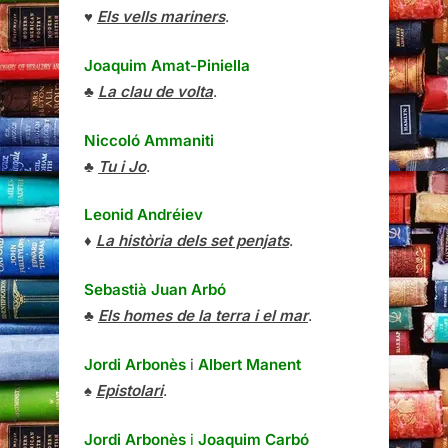
♥
Els vells mariners
.
Joaquim Amat-Piniella
♣
La clau de volta
.
Niccoló Ammaniti
♣
Tu i Jo
.
Leonid Andréiev
♦
La història dels set penjats
.
Sebastià Juan Arbó
♣
Els homes de la terra i el mar
.
Jordi Arbonès
i
Albert Manent
♠
Epistolari
.
Jordi Arbonès
i
Joaquim Carbó