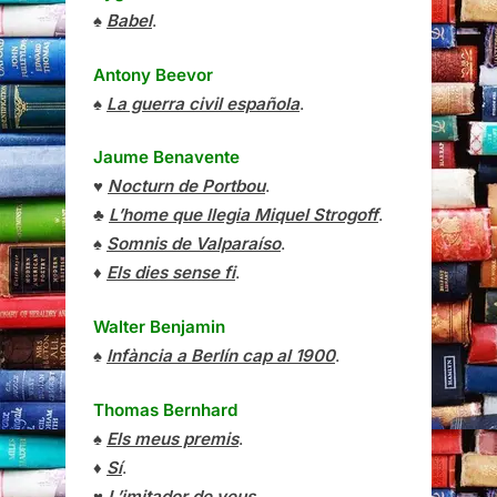
♠
Babel
.
Antony Beevor
♠
La guerra civil española
.
Jaume Benavente
♥
Nocturn de Portbou
.
♣
L’home que llegia Miquel Strogoff
.
♠
Somnis de Valparaíso
.
♦
Els dies sense fi
.
Walter Benjamin
♠
Infància a Berlín cap al 1900
.
Thomas Bernhard
♠
Els meus premis
.
♦
Sí
.
♥
L’imitador de veus
.