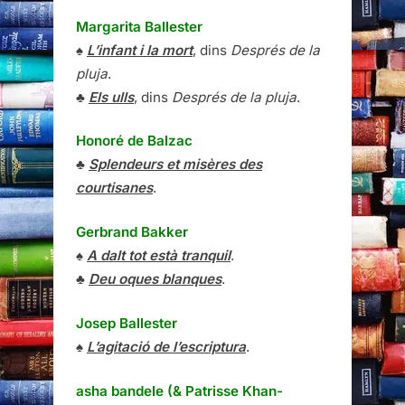
Margarita Ballester
♠
L’infant i la mort
, dins
Després de la
pluja
.
♣
Els ulls
, dins
Després de la pluja
.
Honoré de Balzac
♣
Splendeurs et misères des
courtisanes
.
Gerbrand Bakker
♠
A dalt tot està tranquil
.
♣
Deu oques blanques
.
Josep Ballester
♠
L’agitació de l’escriptura
.
asha bandele (& Patrisse Khan-