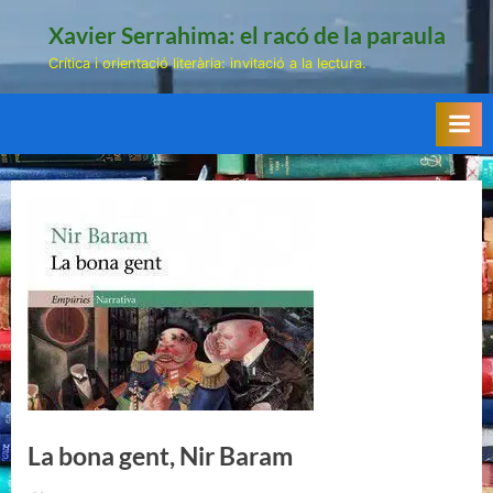
Skip
Xavier Serrahima: el racó de la paraula
to
Crítica i orientació literària: invitació a la lectura.
content
La bona gent, Nir Baram