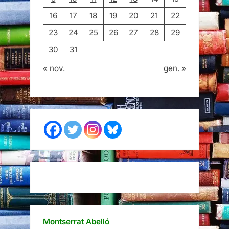
16
17
18
19
20
21
22
23
24
25
26
27
28
29
30
31
« nov.
gen. »
Montserrat Abelló