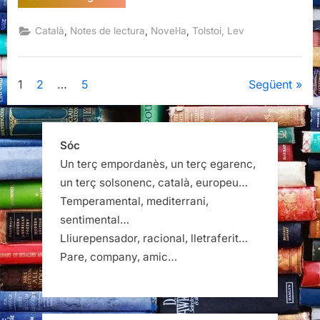
Lev
Tolstoi”
,
,
,
Català
Notes de lectura
Novel·la
Tolstoi, Lev
Paginació
1
2
…
5
Següent
de
les
Sóc
Un terç empordanès, un terç egarenc,
entrades
un terç solsonenc, català, europeu…
Temperamental, mediterrani,
sentimental…
Lliurepensador, racional, lletraferit…
Pare, company, amic…