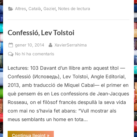
perdut,
Gaziel”
,
,
,
Altres
Català
Gaziel
Notes de lectura
Confessió, Lev Tolstoi
Posted
By
gener 10, 2014
XavierSerrahima
on
a
No hi ha comentaris
Confessió,
Lectures: 103 Davant d’un llibre amb aquest títol —
Lev
Tolstoi
Confessió (Исповедь), Lev Tolstoi, Angle Editorial,
2013, amb traducció de Miquel Cabal— el primer en
què pensem és en Les confessions de Jean-Jacques
Rosseau, on el filòsof francès despullà la seva vida
com mai no s’havia fet abans: “Vull mostrar als
meus semblants un home en tota…
“Confessió,
Continua llegint
»