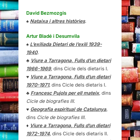
David Bezmozgis
♠
Nataixa i altres històries
.
Artur Bladé i Desumvila
♠
L’exiliada Dietari de l’exili 1939-
1940
.
♣
Viure a Tarragona, Fulls d’un dietari
1966-1969
, dins Cicle dels dietaris I.
♥
Viure a Tarragona, Fulls d’un dietari
1970-1971
, dins Cicle dels dietaris I.
♣
Francesc Pujols per ell mateix
, dins
Cicle de biografies III
.
♥
Geografia espiritual de Catalunya
,
dins
Cicle de biografies III
.
♦
Viure a Tarragona, Fulls d’un dietari
1972-1974
, dins Cicle dels dietaris II.