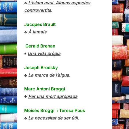
♣
L’islam avui. Alguns aspectes
controvertits
.
Jacques Brault
♣
À jamais
.
Gerald Brenan
♠
Una vida pròpia
.
Joseph Brodsky
♣
La marca de l’aigua
.
Marc Antoni Broggi
♣
Per una mort apropiada
.
Moisès Broggi
i
Teresa Pous
♣
La necessitat de ser útil
.