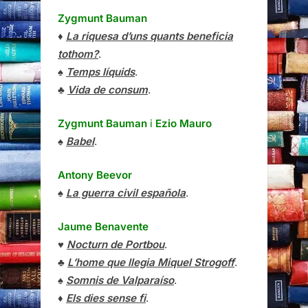
Zygmunt Bauman
♦
La riquesa d’uns quants beneficia
tothom?
.
♠
Temps líquids
.
♣
Vida de consum
.
Zygmunt Bauman
i
Ezio Mauro
♠
Babel
.
Antony Beevor
♠
La guerra civil española
.
Jaume Benavente
♥
Nocturn de Portbou
.
♣
L’home que llegia Miquel Strogoff
.
♠
Somnis de Valparaíso
.
♦
Els dies sense fi
.