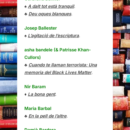
♠
A dalt tot està tranquil
.
♣
Deu oques blanques
.
Josep Ballester
♠
L’agitació de l’escriptura
.
asha bandele (& Patrisse Khan-
Cullors)
♣
Cuando te llaman terrorista: Una
memoria del Black Lives Matter
.
Nir Baram
♦
La bona gent
.
Maria Barbal
♣
En la pell de l’altre
.
Damià Bardera