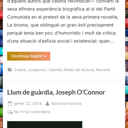
d’aquells autors que caldria reivindicar— convertí la
Josipovici
seva efímera experiència biogràfica al si del Partit
Comunista en el pretext de la seva primera novel·la,
La broma, que obtingué un gran èxit precisament
perquè tenia ben poc d’humorístic i molt de critica
d’una situació d’asfíxia social i existencial: quan…
“Era
Continua llegint
»
broma,
Gabriel
Josipovici”
,
,
,
Català
Josipovici, Gabriel
Notes de lectura
Novel·la
Llum de guàrdia, Joseph O’Connor
Posted
By
gener 22, 2014
XavierSerrahima
on
a
No hi ha comentaris
Llum
de