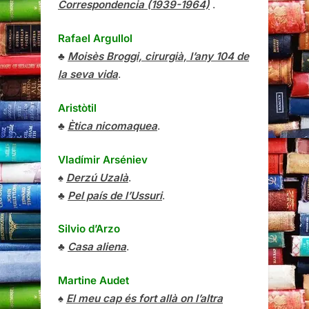
Correspondencia (1939-1964)
.
Rafael Argullol
♣
Moisès Broggi, cirurgià, l’any 104 de
la seva vida
.
Aristòtil
♣
Ètica nicomaquea
.
Vladímir Arséniev
♠
Derzú Uzalà
.
♣
Pel país de l’Ussuri
.
Silvio d’Arzo
♣
Casa aliena
.
Martine Audet
♠
El meu cap és fort allà on l’altra