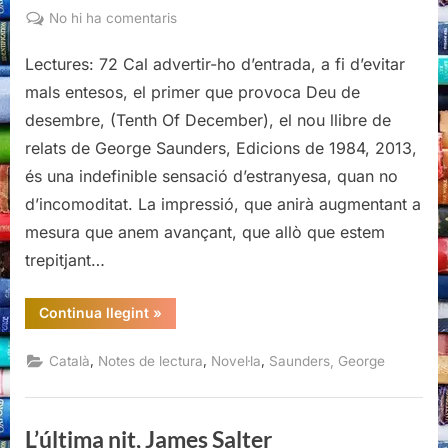
on
a
No hi ha comentaris
Deu
Lectures: 72 Cal advertir-ho d’entrada, a fi d’evitar
de
desembre,
mals entesos, el primer que provoca Deu de
George
desembre, (Tenth Of December), el nou llibre de
Saunders
relats de George Saunders, Edicions de 1984, 2013,
és una indefinible sensació d’estranyesa, quan no
d’incomoditat. La impressió, que anirà augmentant a
mesura que anem avançant, que allò que estem
trepitjant…
“Deu
Continua llegint
»
de
desembre,
George
,
,
,
Català
Notes de lectura
Novel·la
Saunders, George
Saunders”
L’última nit, James Salter