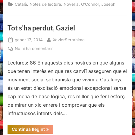
Joseph
,
,
,
Català
Notes de lectura
Novel·la
O’Connor, Joseph
O’Connor”
Tot s’ha perdut, Gaziel
Posted
By
gener 17, 2014
XavierSerrahima
on
a
No hi ha comentaris
Tot
Lectures: 86 En aquests dies nostres en que alguns
s’ha
perdut,
que tenen interès en que res canviï asseguren que el
Gaziel
moviment social sobiranista que vivim a Catalunya
és un estat d’excitació emocional excepcional sense
cap mena de base lògica, res millor que fer l’esforç
de mirar un xic enrere i comprovar que els
infructuosos intents dels…
“Tot
Continua llegint
»
s’ha