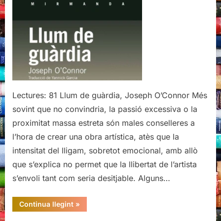
guàrdia,
Joseph
O’Connor
Lectures: 81 Llum de guàrdia, Joseph O’Connor Més
sovint que no convindria, la passió excessiva o la
proximitat massa estreta són males conselleres a
l’hora de crear una obra artística, atès que la
intensitat del lligam, sobretot emocional, amb allò
que s’explica no permet que la llibertat de l’artista
s’envoli tant com seria desitjable. Alguns…
“Llum
Continua llegint
»
de
guàrdia,