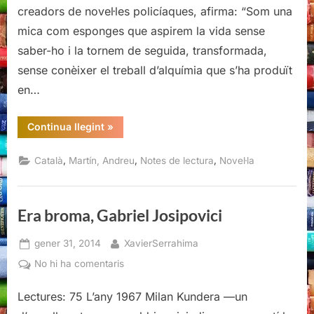
creadors de novel·les policíaques, afirma: “Som una
Martín
mica com esponges que aspirem la vida sense
saber-ho i la tornem de seguida, transformada,
sense conèixer el treball d’alquímia que s’ha produït
en…
“Les
Continua llegint
»
escopinades
dels
escarabats,
,
,
,
Català
Martín, Andreu
Notes de lectura
Novel·la
Andreu
Martín”
Era broma, Gabriel Josipovici
Posted
By
gener 31, 2014
XavierSerrahima
on
a
No hi ha comentaris
Era
Lectures: 75 L’any 1967 Milan Kundera —un
broma,
Gabriel