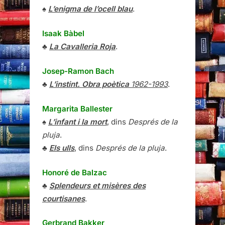
♠
L’enigma de l’ocell blau
.
Isaak Bàbel
♣
La Cavalleria Roja
.
Josep-Ramon Bach
♣
L’instint. Obra poètica
1962-1993
.
Margarita Ballester
♠
L’infant i la mort
, dins
Després de la
pluja
.
♣
Els ulls
, dins
Després de la pluja
.
Honoré de Balzac
♣
Splendeurs et misères des
courtisanes
.
Gerbrand Bakker