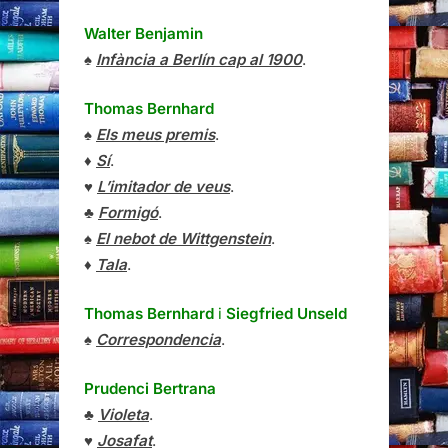
Walter Benjamin
♠
Infància a Berlín cap al 1900
.
Thomas Bernhard
♠
Els meus premis
.
♦
Sí
.
♥
L’imitador de veus
.
♣
Formigó
.
♠
El nebot de Wittgenstein
.
♦
Tala
.
Thomas Bernhard
i
Siegfried Unseld
♠
Correspondencia
.
Prudenci Bertrana
♣
Violeta
.
♥
Josafat
.