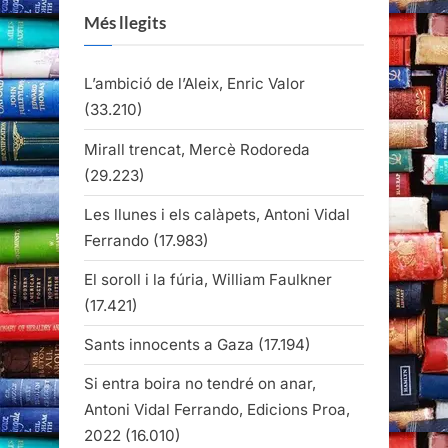
Més llegits
L’ambició de l’Aleix, Enric Valor
(33.210)
Mirall trencat, Mercè Rodoreda
(29.223)
Les llunes i els calàpets, Antoni Vidal
Ferrando
(17.983)
El soroll i la fúria, William Faulkner
(17.421)
Sants innocents a Gaza
(17.194)
Si entra boira no tendré on anar,
Antoni Vidal Ferrando, Edicions Proa,
2022
(16.010)