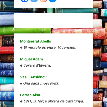
Montserrat Abelló
♣
El miracle és viure. Vivències
.
Miquel Adam
♣
Torero
d’hivern
.
Vasili Aksiónov
♠
Una saga moscovita
.
Ferran Aisa
♣
CNT, la força obrera de Catalunya
.