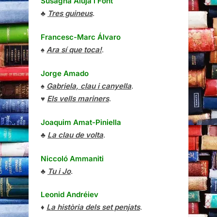
Susagna Aluja i Font
♣
Tres guineus
.
Francesc-Marc Álvaro
♠
Ara sí que toca!
.
Jorge Amado
♠
Gabriela, clau i canyella
.
♥
Els vells mariners
.
Joaquim Amat-Piniella
♣
La clau de volta
.
Niccoló Ammaniti
♣
Tu i Jo
.
Leonid Andréiev
♦
La història dels set penjats
.