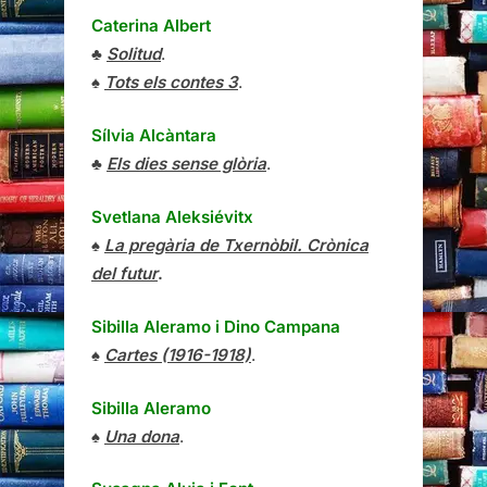
Caterina Albert
♣
Solitud
.
♠
Tots els contes 3
.
Sílvia Alcàntara
♣
Els dies sense glòria
.
Svetlana Aleksiévitx
♠
La pregària de Txernòbil. Crònica
del futur
.
Sibilla Aleramo
i
Dino Campana
♠
Cartes (1916-1918)
.
Sibilla Aleramo
♠
Una dona
.