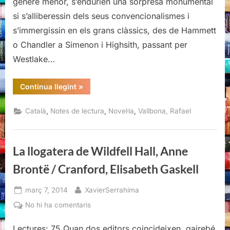
gènere menor, s’endurien una sorpresa monumental
Vallbona
si s’alliberessin dels seus convencionalismes i
s’immergissin en els grans clàssics, des de Hammett
o Chandler a Simenon i Highsith, passant per
Westlake…
“El
Continua llegint
»
tant
per
cent,
,
,
,
Català
Notes de lectura
Novel·la
Vallbona, Rafael
Rafael
Vallbona”
La llogatera de Wildfell Hall, Anne
Brontë / Cranford, Elisabeth Gaskell
Posted
By
març 7, 2014
XavierSerrahima
on
a
No hi ha comentaris
La
Lectures: 75 Quan dos editors coincideixen, gairebé
llogatera