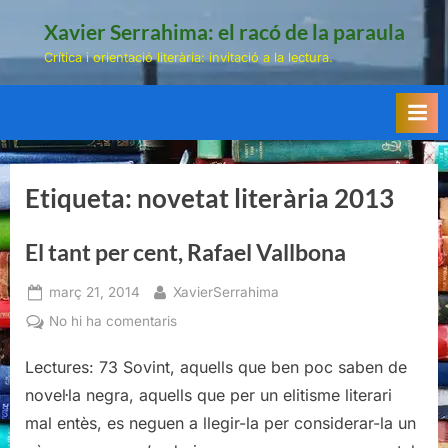
Skip
Xavier Serrahima: el racó de la paraula
to
Crítica i orientació literària: invitació a la lectura.
content
Etiqueta:
novetat literària 2013
El tant per cent, Rafael Vallbona
Posted
By
març 21, 2014
XavierSerrahima
on
a
No hi ha comentaris
El
Lectures: 73 Sovint, aquells que ben poc saben de
tant
per
novel·la negra, aquells que per un elitisme literari
cent,
mal entès, es neguen a llegir-la per considerar-la un
Rafael