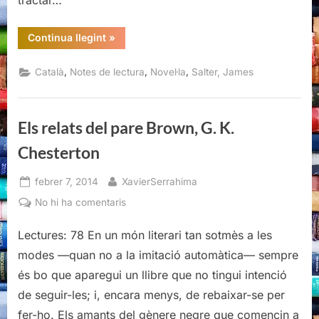
tractar…
“L’última
Continua llegint
»
nit,
James
Salter”
,
,
,
Català
Notes de lectura
Novel·la
Salter, James
Els relats del pare Brown, G. K.
Chesterton
Posted
By
febrer 7, 2014
XavierSerrahima
on
a
No hi ha comentaris
Els
Lectures: 78 En un món literari tan sotmès a les
relats
del
modes —quan no a la imitació automàtica— sempre
pare
és bo que aparegui un llibre que no tingui intenció
Brown,
de seguir-les; i, encara menys, de rebaixar-se per
G.
fer-ho. Els amants del gènere negre que comencin a
K.