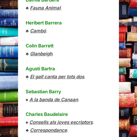
♣
Fauna Animal
.
Heribert Barrera
♣
Cambó
.
Colin Barrett
♣
Glanbeigh
.
Agustí Bartra
♣
El gall canta per tots dos
.
Sebastian Barry
♠
A la banda de Canaan
.
Charles Baudelaire
♠
Consells als joves escriptors
.
♣
Correspondance
.