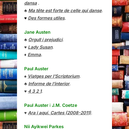
dansa
.
♣
Ma tête est forte de celle qui danse
.
♥
Des formes utiles
.
Jane Austen
♣
Orgull i prejudici
.
♥
Lady Susan
.
♦
Emma
.
Paul Auster
♠
Viatges per l’Scriptorium
.
♣
Informe de l’interior
.
♥
4 3 2 1
.
Paul Auster
i
J.M. Coetze
♥
Ara i aquí. Cartes (2008-2011)
.
Nii Ayikwei Parkes