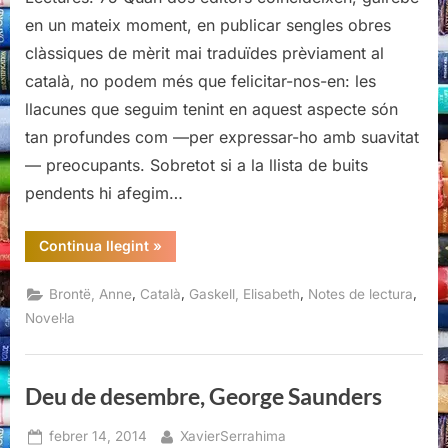
de
en un mateix moment, en publicar sengles obres
Wildfell
clàssiques de mèrit mai traduïdes prèviament al
Hall,
català, no podem més que felicitar-nos-en: les
Anne
llacunes que seguim tenint en aquest aspecte són
Brontë
/
tan profundes com —per expressar-ho amb suavitat
Cranford,
— preocupants. Sobretot si a la llista de buits
Elisabeth
pendents hi afegim…
Gaskell
“La
Continua llegint
»
llogatera
de
Wildfell
,
,
,
,
Brontë, Anne
Català
Gaskell, Elisabeth
Notes de lectura
Hall,
Anne
Novel·la
Brontë
/
Cranford,
Elisabeth
Gaskell”
Deu de desembre, George Saunders
Posted
By
febrer 14, 2014
XavierSerrahima