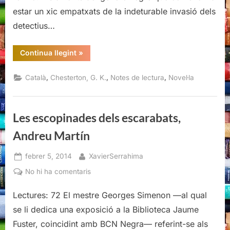
Chesterton
estar un xic empatxats de la indeturable invasió dels
detectius…
“Els
Continua llegint
»
relats
del
pare
,
,
,
Català
Chesterton, G. K.
Notes de lectura
Novel·la
Brown,
G.
K.
Chesterton”
Les escopinades dels escarabats,
Andreu Martín
Posted
By
febrer 5, 2014
XavierSerrahima
on
a
No hi ha comentaris
Les
Lectures: 72 El mestre Georges Simenon —al qual
escopinades
dels
se li dedica una exposició a la Biblioteca Jaume
escarabats,
Fuster, coincidint amb BCN Negra— referint-se als
Andreu