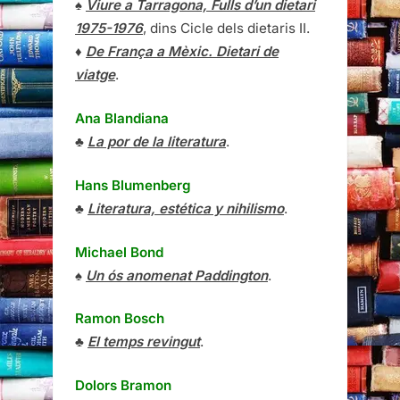
♠
Viure a Tarragona, Fulls d’un dietari
1975-1976
, dins Cicle dels dietaris II.
♦
De França a Mèxic. Dietari de
viatge
.
Ana Blandiana
♣
La por de la literatura
.
Hans Blumenberg
♣
Literatura, estética y nihilismo
.
Michael Bond
♠
Un ós anomenat Paddington
.
Ramon Bosch
♣
El temps revingut
.
Dolors Bramon