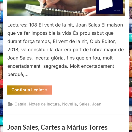
Joan
Sales
Lectures: 108 El vent de la nit, Joan Sales El malson
que va fer impossible la vida És prou sabut que
durant força temps, El vent de la nit, Club Editor,
2018, va constituir la darrera part de l’obra major de
Joan Sales, Incerta glòria, fins que en fou, molt
encertadament, segregada. Molt encertadament
perquè,…
“El
Continua llegint
»
vent
de
la
,
,
,
Català
Notes de lectura
Novel·la
Sales, Joan
nit,
Joan
Sales”
Joan Sales, Cartes a Màrius Torres