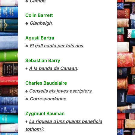
♣
Cambó
.
Colin Barrett
♣
Glanbeigh
.
Agustí Bartra
♣
El gall canta per tots dos
.
Sebastian Barry
♠
A la banda de Canaan
.
Charles Baudelaire
♠
Consells als joves escriptors
.
♣
Correspondance
.
Zygmunt Bauman
♦
La riquesa d’uns quants beneficia
tothom?
.