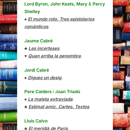
Lord Byron, John Keats, Mary
&
Percy
Shelle
y
♠
El mundo roto. Tres epistolarios
románticos
.
Jaume Cabré
♣
Les incerteses
.
♥
Quan arriba la penombra
.
Jordi Cabré
♠
Digues un desig
.
Pere Calders
i
Joan Triadú
♠
La maleta extraviada
.
♣
Estimat amic. Cartes. Textos
.
Lluís Calvo
♣
El meridià de París
.