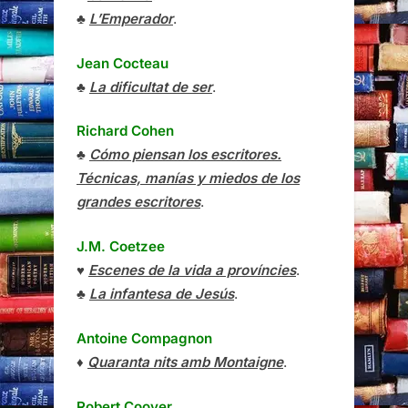
♣
L’Emperador
.
Jean Cocteau
♣
La dificultat de ser
.
Richard Cohen
♣
Cómo piensan los escritores.
Técnicas, manías y miedos de los
grandes escritores
.
J.M. Coetzee
♥
Escenes de la vida a províncies
.
♣
La infantesa de Jesús
.
Antoine Compagnon
♦
Quaranta nits amb Montaigne
.
Robert Coover