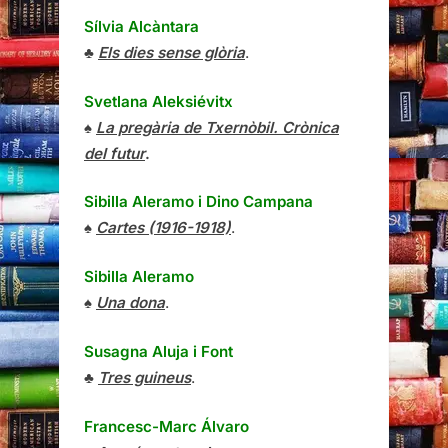
Sílvia Alcàntara
♣
Els dies sense glòria
.
Svetlana Aleksiévitx
♠
La pregària de Txernòbil. Crònica
del futur
.
Sibilla Aleramo
i
Dino Campana
♠
Cartes (1916-1918)
.
Sibilla Aleramo
♠
Una dona
.
Susagna Aluja i Font
♣
Tres guineus
.
Francesc-Marc Álvaro