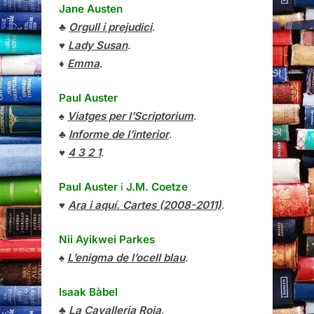
Jane Austen
♣
Orgull i prejudici
.
♥
Lady Susan
.
♦
Emma
.
Paul Auster
♠
Viatges per l’Scriptorium
.
♣
Informe de l’interior
.
♥
4 3 2 1
.
Paul Auster
i
J.M. Coetze
♥
Ara i aquí. Cartes (2008-2011)
.
Nii Ayikwei Parkes
♠
L’enigma de l’ocell blau
.
Isaak Bàbel
♣
La Cavalleria Roja
.