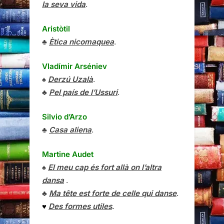
la seva vida
.
Aristòtil
♣
Ètica nicomaquea
.
Vladímir Arséniev
♠
Derzú Uzalà
.
♣
Pel país de l’Ussuri
.
Silvio d’Arzo
♣
Casa aliena
.
Martine Audet
♠
El meu cap és fort allà on l’altra
dansa
.
♣
Ma tête est forte de celle qui danse
.
♥
Des formes utiles
.