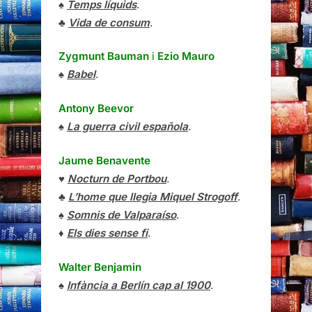
♠
Temps líquids
.
♣
Vida de consum
.
Zygmunt Bauman
i
Ezio Mauro
♠
Babel
.
Antony Beevor
♠
La guerra civil española
.
Jaume Benavente
♥
Nocturn de Portbou
.
♣
L’home que llegia Miquel Strogoff
.
♠
Somnis de Valparaíso
.
♦
Els dies sense fi
.
Walter Benjamin
♠
Infància a Berlín cap al 1900
.