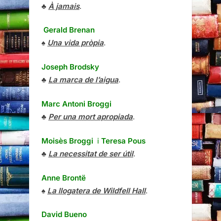
♣
À jamais
.
Gerald Brenan
♠
Una vida pròpia
.
Joseph Brodsky
♣
La marca de l’aigua
.
Marc Antoni Broggi
♣
Per una mort apropiada
.
Moisès Broggi
i
Teresa Pous
♣
La necessitat de ser útil
.
Anne Brontë
♠
La llogatera de Wildfell Hall
.
David Bueno