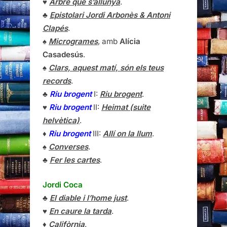
♥
Arbre que s’allunyà
.
♣
Epistolari Jordi Arbonès & Antoni
Clapés
.
♠
Microgrames
, amb
Alícia
Casadesús
.
♠
Clars, aquest matí, són els teus
records
.
♣
Riu brogent
I:
Riu brogent
.
♥
Riu brogent
II:
Heimat (suite
helvètica)
.
♦
Riu brogent
III:
Allí on la llum
.
♠
Converses
.
♣
Fer les cartes
.
Jordi Coca
♣
El diable i l’home just
.
♥
En caure la tarda
.
♦
Califòrnia
.