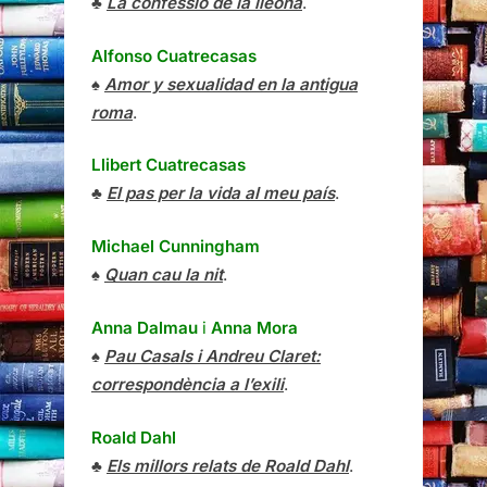
♣
La confessió de la lleona
.
Alfonso Cuatrecasas
♠
Amor y sexualidad en la antigua
roma
.
Llibert Cuatrecasas
♣
El pas per la vida al meu país
.
Michael Cunningham
♠
Quan cau la nit
.
Anna Dalmau
i
Anna Mora
♠
Pau Casals i Andreu Claret:
correspondència a l’exili
.
Roald Dahl
♣
Els millors relats de Roald Dahl
.