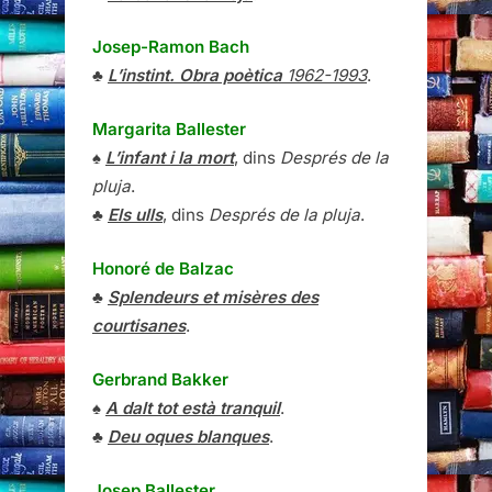
Josep-Ramon Bach
♣
L’instint. Obra poètica
1962-1993
.
Margarita Ballester
♠
L’infant i la mort
, dins
Després de la
pluja
.
♣
Els ulls
, dins
Després de la pluja
.
Honoré de Balzac
♣
Splendeurs et misères des
courtisanes
.
Gerbrand Bakker
♠
A dalt tot està tranquil
.
♣
Deu oques blanques
.
Josep Ballester