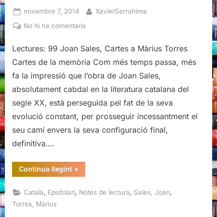
Posted
By
novembre 7, 2014
XavierSerrahima
on
a
No hi ha comentaris
Joan
Sales,
Lectures: 99 Joan Sales, Cartes a Màrius Torres
Cartes
Cartes de la memòria Com més temps passa, més
a
fa la impressió que l’obra de Joan Sales,
Màrius
absolutament cabdal en la literatura catalana del
Torres
segle XX, està perseguida pel fat de la seva
evolució constant, per prosseguir incessantment el
seu camí envers la seva configuració final,
definitiva….
“Joan
Continua llegint
»
Sales,
Cartes
a
,
,
,
,
Català
Epistolari
Notes de lectura
Sales, Joan
Màrius
Torres”
Torres, Màrius