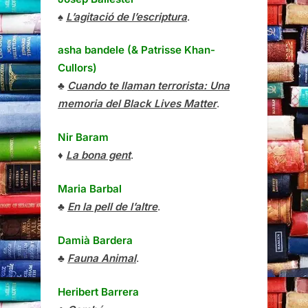
♠
L’agitació de l’escriptura
.
asha bandele (& Patrisse Khan-
Cullors)
♣
Cuando te llaman terrorista: Una
memoria del Black Lives Matter
.
Nir Baram
♦
La bona gent
.
Maria Barbal
♣
En la pell de l’altre
.
Damià Bardera
♣
Fauna Animal
.
Heribert Barrera