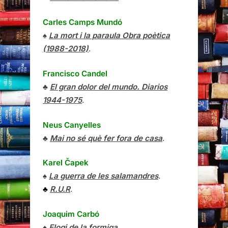
Carles Camps Mundó
♠
La mort i la paraula Obra poètica
(1988-2018)
.
Francisco Candel
♣
El gran dolor del mundo. Diarios
1944-1975
.
Neus Canyelles
♣
Mai no sé què fer fora de casa
.
Karel Čapek
♠
La guerra de les salamandres
.
♣
R.U.R
.
Joaquim Carbó
♠
Elogi de la formiga
.