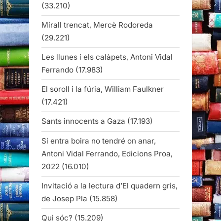
(33.210)
Mirall trencat, Mercè Rodoreda
(29.221)
Les llunes i els calàpets, Antoni Vidal
Ferrando
(17.983)
El soroll i la fúria, William Faulkner
(17.421)
Sants innocents a Gaza
(17.193)
Si entra boira no tendré on anar,
Antoni Vidal Ferrando, Edicions Proa,
2022
(16.010)
Invitació a la lectura d’El quadern gris,
de Josep Pla
(15.858)
Qui sóc?
(15.209)