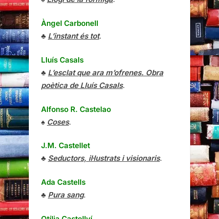
Àngel Carbonell
♣
L’instant és tot
.
Lluís Casals
♣
L’esclat que ara m’ofrenes. Obra
poètica de Lluís Casals
.
Alfonso R. Castelao
♠
Coses
.
J.M. Castellet
♣
Seductors, il·lustrats i visionaris
.
Ada Castells
♣
Pura sang
.
Otília Castellví