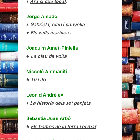
♠
Ara sí que toca!
.
Jorge Amado
♠
Gabriela, clau i canyella
.
♥
Els vells mariners
.
Joaquim Amat-Piniella
♣
La clau de volta
.
Niccoló Ammaniti
♣
Tu i Jo
.
Leonid Andréiev
♦
La història dels set penjats
.
Sebastià Juan Arbó
♣
Els homes de la terra i el mar
.