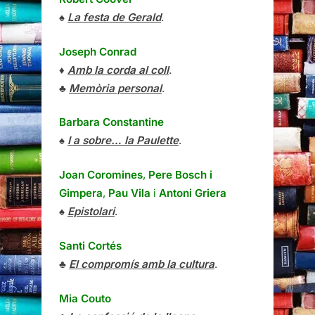
♠
La festa de Gerald
.
Joseph Conrad
♦
Amb la corda al coll
.
♣
Memòria personal
.
Barbara Constantine
♠
I a sobre… la Paulette
.
Joan Coromines
,
Pere Bosch i
Gimpera
,
Pau Vila
i
Antoni Griera
♠
Epistolari
.
Santi Cortés
♣
El compromís amb la cultura
.
Mia Couto