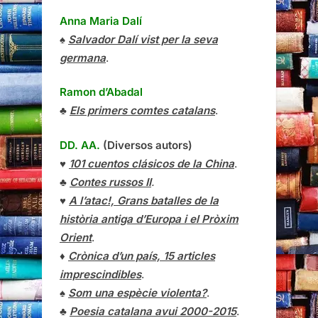
Anna Maria Dalí
♠
Salvador Dalí vist per la seva
germana
.
Ramon d’Abadal
♣
Els primers comtes catalans
.
DD. AA.
(Diversos autors)
♥
101 cuentos clásicos de la China
.
♣
Contes russos II
.
♥
A l’atac!, Grans batalles de la
història antiga d’Europa i el Pròxim
Orient
.
♦
Crònica d’un país, 15 articles
imprescindibles
.
♠
Som una espècie violenta?
.
♣
Poesia catalana avui 2000-2015
.