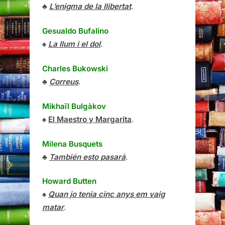
♣
L’enigma de la llibertat
.
Gesualdo Bufalino
♠
La llum i el dol
.
Charles Bukowski
♣
Correus
.
Mikhaïl Bulgàkov
♠
El Maestro y Margarita
.
Milena Busquets
♣
También esto pasará
.
Howard Butten
♠
Quan jo tenia cinc anys em vaig
matar
.