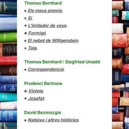
Thomas Bernhard
♠
Els meus premis
.
♦
Sí
.
♥
L’imitador de veus
.
♣
Formigó
.
♠
El nebot de Wittgenstein
.
♦
Tala
.
Thomas Bernhard
i
Siegfried Unseld
♠
Correspondencia
.
Prudenci Bertrana
♣
Violeta
.
♥
Josafat
.
David Bezmozgis
♠
Nataixa i altres històries
.