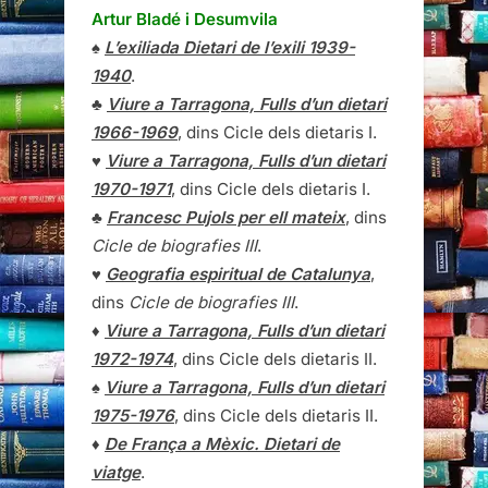
Artur Bladé i Desumvila
♠
L’exiliada Dietari de l’exili 1939-
1940
.
♣
Viure a Tarragona, Fulls d’un dietari
1966-1969
, dins Cicle dels dietaris I.
♥
Viure a Tarragona, Fulls d’un dietari
1970-1971
, dins Cicle dels dietaris I.
♣
Francesc Pujols per ell mateix
, dins
Cicle de biografies III
.
♥
Geografia espiritual de Catalunya
,
dins
Cicle de biografies III
.
♦
Viure a Tarragona, Fulls d’un dietari
1972-1974
, dins Cicle dels dietaris II.
♠
Viure a Tarragona, Fulls d’un dietari
1975-1976
, dins Cicle dels dietaris II.
♦
De França a Mèxic. Dietari de
viatge
.