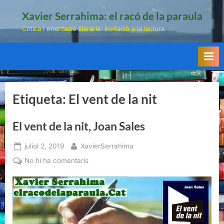
Skip
Xavier Serrahima: el racó de la paraula
to
Crítica i orientació literària: invitació a la lectura.
content
Etiqueta:
El vent de la nit
El vent de la nit, Joan Sales
Posted
By
juliol 2, 2019
XavierSerrahima
on
a
No hi ha comentaris
El
vent
de
la
nit,