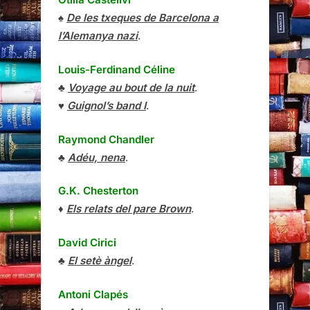
♠
De les txeques de Barcelona a
l’Alemanya nazi
.
Louis-Ferdinand Céline
♣
Voyage au bout de la nuit
.
♥
Guignol’s band I
.
Raymond Chandler
♣
Adéu, nena
.
G.K. Chesterton
♦
Els relats del pare Brown
.
David Cirici
♣
El setè àngel
.
Antoni Clapés