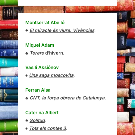
Montserrat Abelló
♣
El miracle és viure. Vivències
.
Miquel Adam
♣
Torero
d’hivern
.
Vasili Aksiónov
♠
Una saga moscovita
.
Ferran Aisa
♣
CNT, la força obrera de Catalunya
.
Caterina Albert
♣
Solitud
.
♠
Tots els contes 3
.