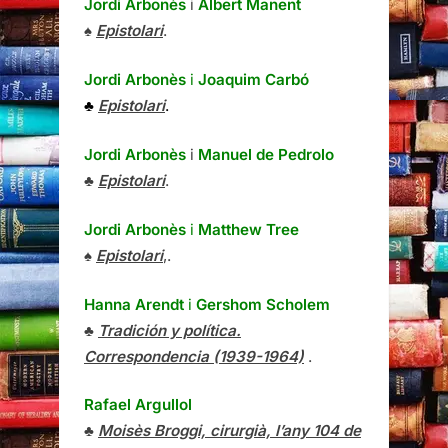
Jordi Arbonès
i
Albert Manent
♠
Epistolari
.
Jordi Arbonès
i
Joaquim Carbó
♣
Epistolari
.
Jordi Arbonès
i
Manuel de Pedrolo
♣
Epistolari
.
Jordi Arbonès
i
Matthew Tree
♠
Epistolari
,.
Hanna Arendt
i
Gershom Scholem
♣
Tradición y política.
Correspondencia (1939-1964)
.
Rafael Argullol
♣
Moisès Broggi, cirurgià, l’any 104 de