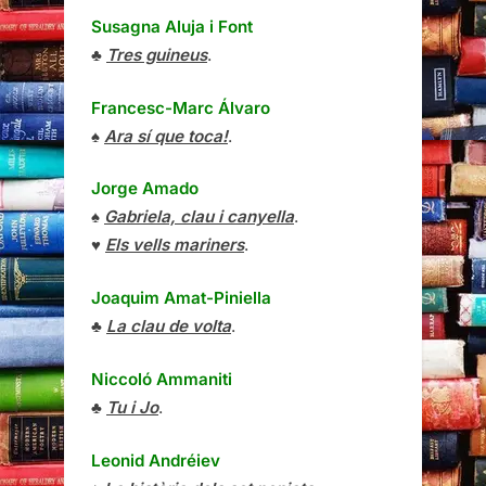
Susagna Aluja i Font
♣
Tres guineus
.
Francesc-Marc Álvaro
♠
Ara sí que toca!
.
Jorge Amado
♠
Gabriela, clau i canyella
.
♥
Els vells mariners
.
Joaquim Amat-Piniella
♣
La clau de volta
.
Niccoló Ammaniti
♣
Tu i Jo
.
Leonid Andréiev