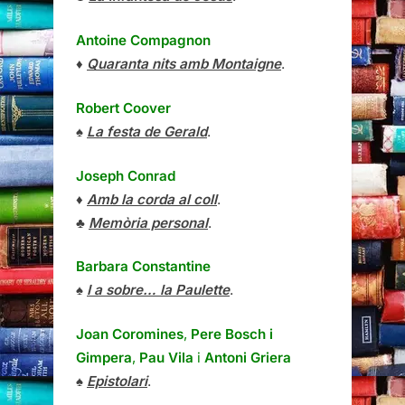
Antoine Compagnon
♦
Quaranta nits amb Montaigne
.
Robert Coover
♠
La festa de Gerald
.
Joseph Conrad
♦
Amb la corda al coll
.
♣
Memòria personal
.
Barbara Constantine
♠
I a sobre… la Paulette
.
Joan Coromines
,
Pere Bosch i
Gimpera
,
Pau Vila
i
Antoni Griera
♠
Epistolari
.