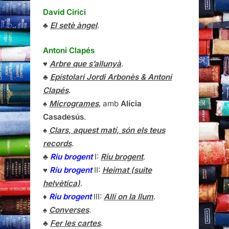
David Cirici
♣
El setè àngel
.
Antoni Clapés
♥
Arbre que s’allunyà
.
♣
Epistolari Jordi Arbonès & Antoni
Clapés
.
♠
Microgrames
, amb
Alícia
Casadesús
.
♠
Clars, aquest matí, són els teus
records
.
♣
Riu brogent
I:
Riu brogent
.
♥
Riu brogent
II:
Heimat (suite
helvètica)
.
♦
Riu brogent
III:
Allí on la llum
.
♠
Converses
.
♣
Fer les cartes
.