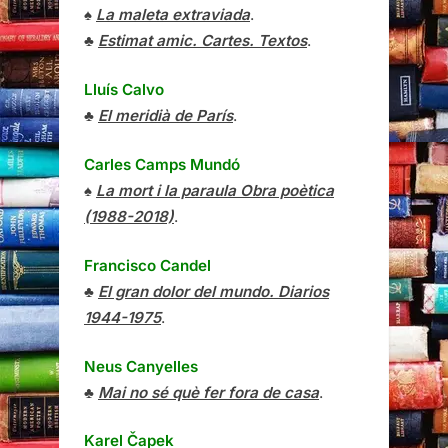
♠
La maleta extraviada
.
♣
Estimat amic. Cartes. Textos
.
Lluís Calvo
♣
El meridià de París
.
Carles Camps Mundó
♠
La mort i la paraula Obra poètica
(1988-2018)
.
Francisco Candel
♣
El gran dolor del mundo. Diarios
1944-1975
.
Neus Canyelles
♣
Mai no sé què fer fora de casa
.
Karel Čapek