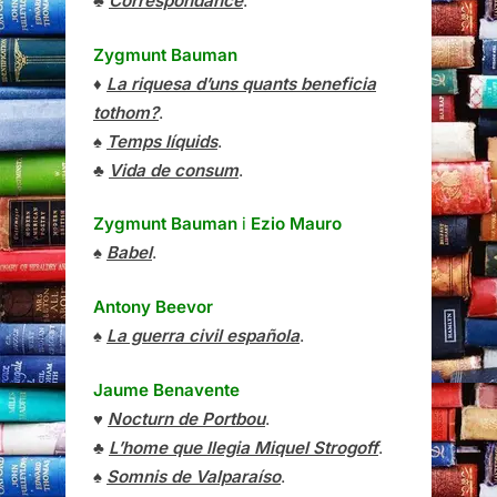
♣
Correspondance
.
Zygmunt Bauman
♦
La riquesa d’uns quants beneficia
tothom?
.
♠
Temps líquids
.
♣
Vida de consum
.
Zygmunt Bauman
i
Ezio Mauro
♠
Babel
.
Antony Beevor
♠
La guerra civil española
.
Jaume Benavente
♥
Nocturn de Portbou
.
♣
L’home que llegia Miquel Strogoff
.
♠
Somnis de Valparaíso
.