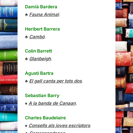
Damià Bardera
♣
Fauna Animal
.
Heribert Barrera
♣
Cambó
.
Colin Barrett
♣
Glanbeigh
.
Agustí Bartra
♣
El gall canta per tots dos
.
Sebastian Barry
♠
A la banda de Canaan
.
Charles Baudelaire
♠
Consells als joves escriptors
.