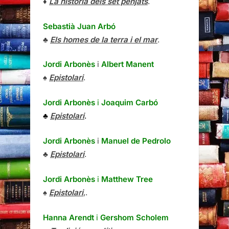
♦
La història dels set penjats
.
Sebastià Juan Arbó
♣
Els homes de la terra i el mar
.
Jordi Arbonès
i
Albert Manent
♠
Epistolari
.
Jordi Arbonès
i
Joaquim Carbó
♣
Epistolari
.
Jordi Arbonès
i
Manuel de Pedrolo
♣
Epistolari
.
Jordi Arbonès
i
Matthew Tree
♠
Epistolari
,.
Hanna Arendt
i
Gershom Scholem