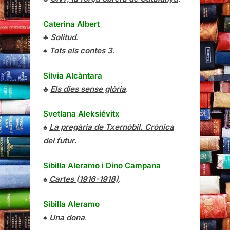
Caterina Albert
♣
Solitud
.
♠
Tots els contes 3
.
Sílvia Alcàntara
♣
Els dies sense glòria
.
Svetlana Aleksiévitx
♠
La pregària de Txernòbil. Crònica
del futur
.
Sibilla Aleramo
i
Dino Campana
♠
Cartes (1916-1918)
.
Sibilla Aleramo
♠
Una dona
.