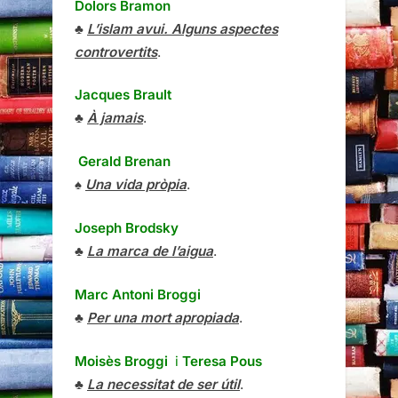
Dolors Bramon
♣
L’islam avui. Alguns aspectes
controvertits
.
Jacques Brault
♣
À jamais
.
Gerald Brenan
♠
Una vida pròpia
.
Joseph Brodsky
♣
La marca de l’aigua
.
Marc Antoni Broggi
♣
Per una mort apropiada
.
Moisès Broggi
i
Teresa Pous
♣
La necessitat de ser útil
.