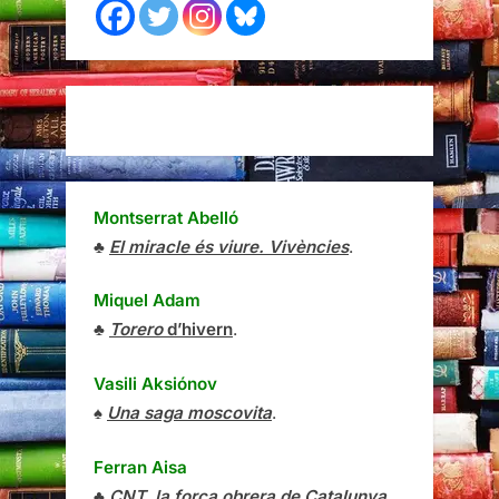
Montserrat Abelló
♣
El miracle és viure. Vivències
.
Miquel Adam
♣
Torero
d’hivern
.
Vasili Aksiónov
♠
Una saga moscovita
.
Ferran Aisa
♣
CNT, la força obrera de Catalunya
.