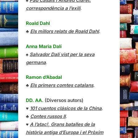
♠
Pau Casals i Andreu Claret:
correspondència a l’exili
.
Roald Dahl
♣
Els millors relats de Roald Dahl
.
Anna Maria Dalí
♠
Salvador Dalí vist per la seva
germana
.
Ramon d’Abadal
♣
Els primers comtes catalans
.
DD. AA.
(Diversos autors)
♥
101 cuentos clásicos de la China
.
♣
Contes russos II
.
♥
A l’atac!, Grans batalles de la
història antiga d’Europa i el Pròxim