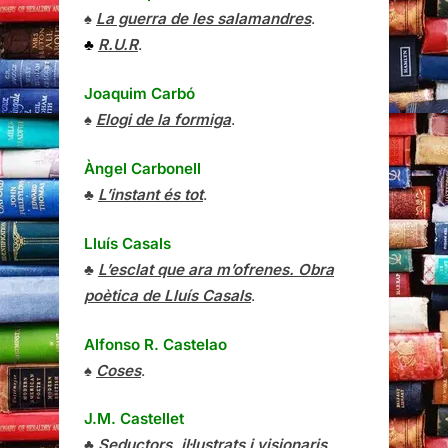
♠
La guerra de les salamandres
.
♣
R.U.R
.
Joaquim Carbó
♠
Elogi de la formiga
.
Àngel Carbonell
♣
L’instant és tot
.
Lluís Casals
♣
L’esclat que ara m’ofrenes. Obra
poètica de Lluís Casals
.
Alfonso R. Castelao
♠
Coses
.
J.M. Castellet
♣
Seductors, il·lustrats i visionaris
.