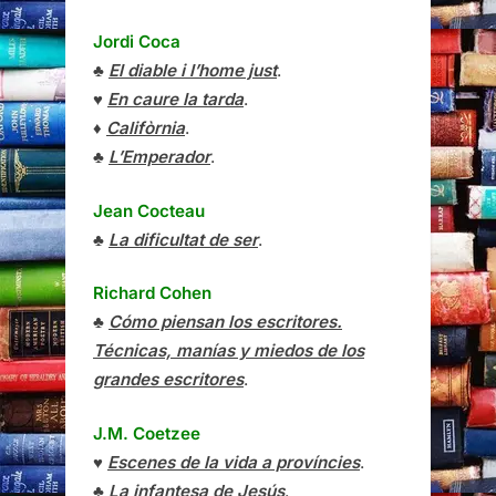
Jordi Coca
♣
El diable i l’home just
.
♥
En caure la tarda
.
♦
Califòrnia
.
♣
L’Emperador
.
Jean Cocteau
♣
La dificultat de ser
.
Richard Cohen
♣
Cómo piensan los escritores.
Técnicas, manías y miedos de los
grandes escritores
.
J.M. Coetzee
♥
Escenes de la vida a províncies
.
♣
La infantesa de Jesús
.