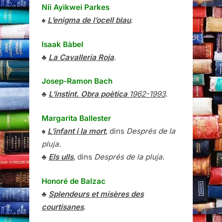
Nii Ayikwei Parkes
♠
L’enigma de l’ocell blau
.
Isaak Bàbel
♣
La Cavalleria Roja
.
Josep-Ramon Bach
♣
L’instint. Obra poètica
1962-1993
.
Margarita Ballester
♠
L’infant i la mort
, dins
Després de la
pluja
.
♣
Els ulls
, dins
Després de la pluja
.
Honoré de Balzac
♣
Splendeurs et misères des
courtisanes
.