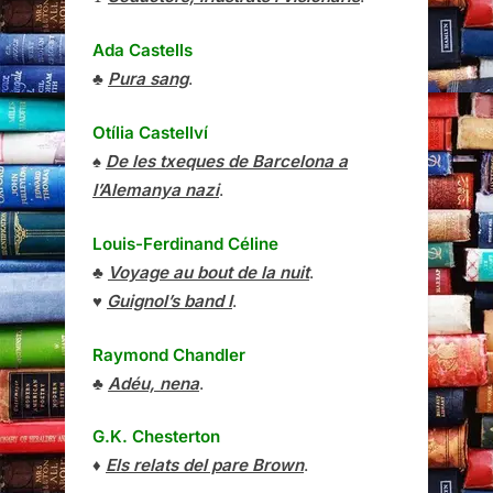
Ada Castells
♣
Pura sang
.
Otília Castellví
♠
De les txeques de Barcelona a
l’Alemanya nazi
.
Louis-Ferdinand Céline
♣
Voyage au bout de la nuit
.
♥
Guignol’s band I
.
Raymond Chandler
♣
Adéu, nena
.
G.K. Chesterton
♦
Els relats del pare Brown
.