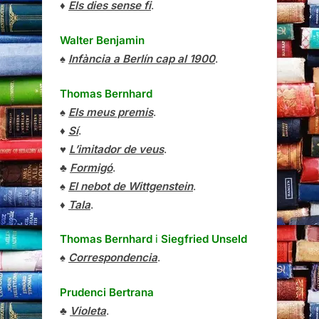
♦
Els dies sense fi
.
Walter Benjamin
♠
Infància a Berlín cap al 1900
.
Thomas Bernhard
♠
Els meus premis
.
♦
Sí
.
♥
L’imitador de veus
.
♣
Formigó
.
♠
El nebot de Wittgenstein
.
♦
Tala
.
Thomas Bernhard
i
Siegfried Unseld
♠
Correspondencia
.
Prudenci Bertrana
♣
Violeta
.