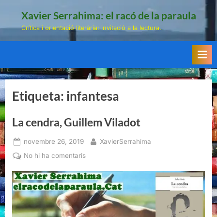
Skip
Xavier Serrahima: el racó de la paraula
to
Crítica i orientació literària: invitació a la lectura.
content
Etiqueta:
infantesa
La cendra, Guillem Viladot
Posted
By
novembre 26, 2019
XavierSerrahima
on
a
No hi ha comentaris
La
cendra,
Guillem
Viladot