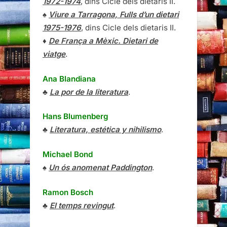
1972-1974
, dins Cicle dels dietaris II.
♠
Viure a Tarragona, Fulls d’un dietari
1975-1976
, dins Cicle dels dietaris II.
♦
De França a Mèxic. Dietari de
viatge
.
Ana Blandiana
♣
La por de la literatura
.
Hans Blumenberg
♣
Literatura, estética y nihilismo
.
Michael Bond
♠
Un ós anomenat Paddington
.
Ramon Bosch
♣
El temps revingut
.