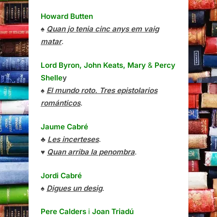
Howard Butten
♠
Quan jo tenia cinc anys em vaig
matar
.
Lord Byron, John Keats, Mary
&
Percy
Shelle
y
♠
El mundo roto. Tres epistolarios
románticos
.
Jaume Cabré
♣
Les incerteses
.
♥
Quan arriba la penombra
.
Jordi Cabré
♠
Digues un desig
.
Pere Calders
i
Joan Triadú