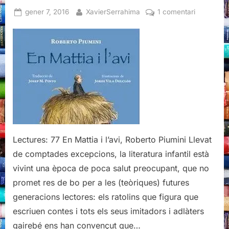
Posted
By
a
gener 7, 2016
XavierSerrahima
1 comentari
on
En
Mattia
i
l’avi,
Roberto
Piumini
Lectures: 77 En Mattia i l’avi, Roberto Piumini Llevat
de comptades excepcions, la literatura infantil està
vivint una època de poca salut preocupant, que no
promet res de bo per a les (teòriques) futures
generacions lectores: els ratolins que figura que
escriuen contes i tots els seus imitadors i adlàters
gairebé ens han convençut que…