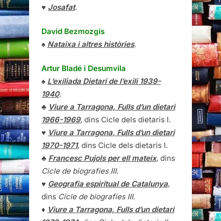
♥
Josafat
.
David Bezmozgis
♠
Nataixa i altres històries
.
Artur Bladé i Desumvila
♠
L’exiliada Dietari de l’exili 1939-
1940
.
♣
Viure a Tarragona, Fulls d’un dietari
1966-1969
, dins Cicle dels dietaris I.
♥
Viure a Tarragona, Fulls d’un dietari
1970-1971
, dins Cicle dels dietaris I.
♣
Francesc Pujols per ell mateix
, dins
Cicle de biografies III
.
♥
Geografia espiritual de Catalunya
,
dins
Cicle de biografies III
.
♦
Viure a Tarragona, Fulls d’un dietari