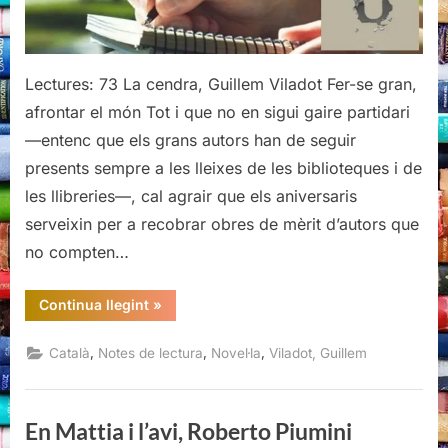
Lectures: 73 La cendra, Guillem Viladot Fer-se gran,
afrontar el món Tot i que no en sigui gaire partidari
—entenc que els grans autors han de seguir
presents sempre a les lleixes de les biblioteques i de
les llibreries—, cal agrair que els aniversaris
serveixin per a recobrar obres de mèrit d’autors que
no compten…
“La
Continua llegint
»
cendra,
Guillem
Viladot”
,
,
,
Català
Notes de lectura
Novel·la
Viladot, Guillem
En Mattia i l’avi, Roberto Piumini