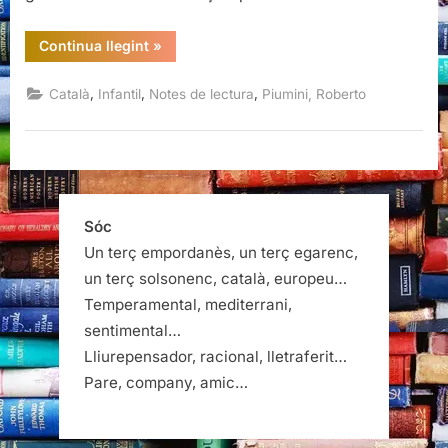
“En
Continua llegint
»
Mattia
i
l’avi,
,
,
,
Català
Infantil
Notes de lectura
Piumini, Roberto
Roberto
Piumini”
Sóc
Un terç empordanès, un terç egarenc,
un terç solsonenc, català, europeu…
Temperamental, mediterrani,
sentimental…
Lliurepensador, racional, lletraferit…
Pare, company, amic…