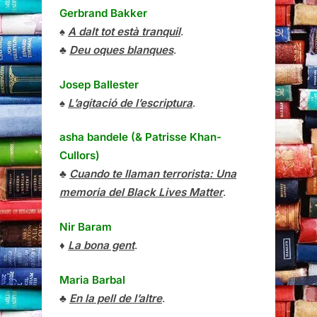
Gerbrand Bakker
♠
A dalt tot està tranquil
.
♣
Deu oques blanques
.
Josep Ballester
♠
L’agitació de l’escriptura
.
asha bandele (& Patrisse Khan-
Cullors)
♣
Cuando te llaman terrorista: Una
memoria del Black Lives Matter
.
Nir Baram
♦
La bona gent
.
Maria Barbal
♣
En la pell de l’altre
.