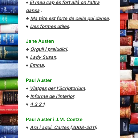
♠
El meu cap és fort allà on l’altra
dansa
.
♣
Ma tête est forte de celle qui danse
.
♥
Des formes utiles
.
Jane Austen
♣
Orgull i prejudici
.
♥
Lady Susan
.
♦
Emma
.
Paul Auster
♠
Viatges per l’Scriptorium
.
♣
Informe de l’interior
.
♥
4 3 2 1
.
Paul Auster
i
J.M. Coetze
♥
Ara i aquí. Cartes (2008-2011)
.