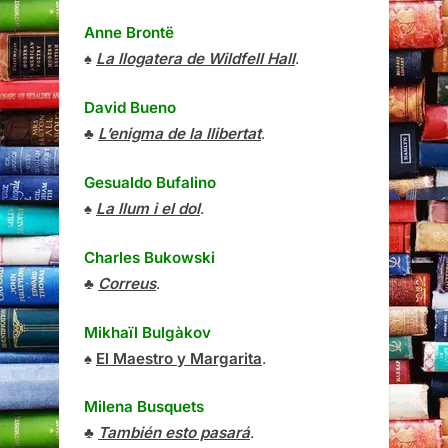
Anne Brontë
♠
La llogatera de Wildfell Hall
.
David Bueno
♣
L’enigma de la llibertat
.
Gesualdo Bufalino
♠
La llum i el dol
.
Charles Bukowski
♣
Correus
.
Mikhaïl Bulgàkov
♠
El Maestro y Margarita
.
Milena Busquets
♣
También esto pasará
.