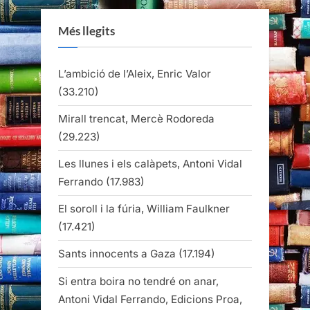
Més llegits
L’ambició de l’Aleix, Enric Valor
(33.210)
Mirall trencat, Mercè Rodoreda
(29.223)
Les llunes i els calàpets, Antoni Vidal
Ferrando
(17.983)
El soroll i la fúria, William Faulkner
(17.421)
Sants innocents a Gaza
(17.194)
Si entra boira no tendré on anar,
Antoni Vidal Ferrando, Edicions Proa,