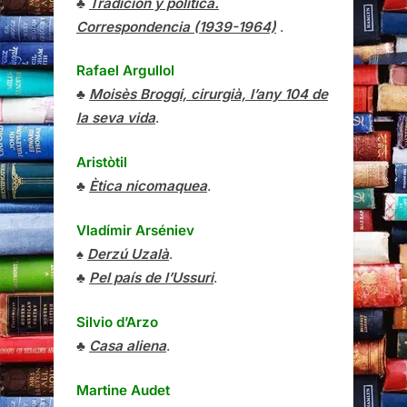
♣
Tradición y política.
Correspondencia (1939-1964)
.
Rafael Argullol
♣
Moisès Broggi, cirurgià, l’any 104 de
la seva vida
.
Aristòtil
♣
Ètica nicomaquea
.
Vladímir Arséniev
♠
Derzú Uzalà
.
♣
Pel país de l’Ussuri
.
Silvio d’Arzo
♣
Casa aliena
.
Martine Audet