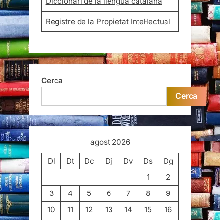
Diccionari de la llengua catalana
Registre de la Propietat Intel·lectual
Cerca
Cerca
agost 2026
Dl
Dt
Dc
Dj
Dv
Ds
Dg
1
2
3
4
5
6
7
8
9
10
11
12
13
14
15
16