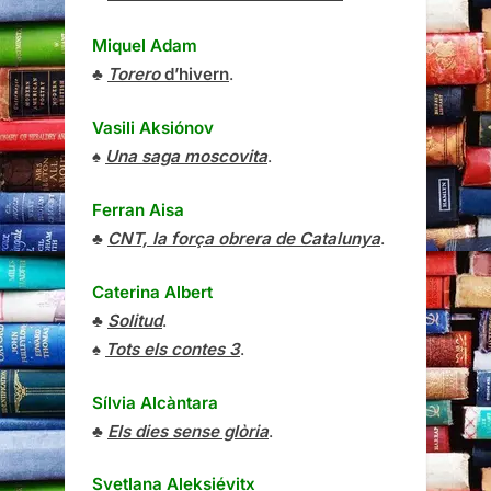
Miquel Adam
♣
Torero
d’hivern
.
Vasili Aksiónov
♠
Una saga moscovita
.
Ferran Aisa
♣
CNT, la força obrera de Catalunya
.
Caterina Albert
♣
Solitud
.
♠
Tots els contes 3
.
Sílvia Alcàntara
♣
Els dies sense glòria
.
Svetlana Aleksiévitx