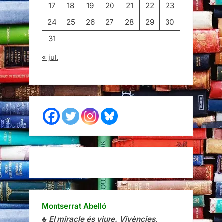
17
18
19
20
21
22
23
24
25
26
27
28
29
30
31
« jul.
Montserrat Abelló
♣
El miracle és viure. Vivències
.