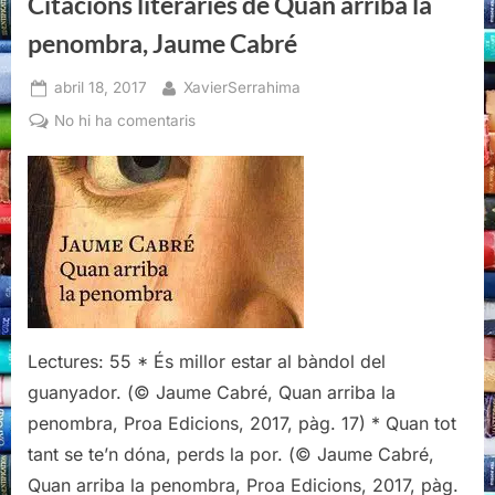
Citacions literàries de Quan arriba la
penombra, Jaume Cabré
Posted
By
abril 18, 2017
XavierSerrahima
on
a
No hi ha comentaris
Citacions
literàries
de
Quan
arriba
la
penombra,
Jaume
Cabré
Lectures: 55 * És millor estar al bàndol del
guanyador. (© Jaume Cabré, Quan arriba la
penombra, Proa Edicions, 2017, pàg. 17) * Quan tot
tant se te’n dóna, perds la por. (© Jaume Cabré,
Quan arriba la penombra, Proa Edicions, 2017, pàg.