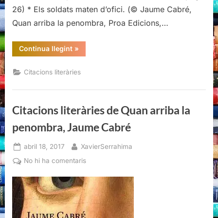
26) * Els soldats maten d’ofici. (© Jaume Cabré,
Quan arriba la penombra, Proa Edicions,…
“Citacions
Continua llegint
»
literàries
de
Quan
Citacions literàries
arriba
la
penombra,
Jaume
Cabré”
Citacions literàries de Quan arriba la
penombra, Jaume Cabré
Posted
By
abril 18, 2017
XavierSerrahima
on
a
No hi ha comentaris
Citacions
literàries
de
Quan
arriba