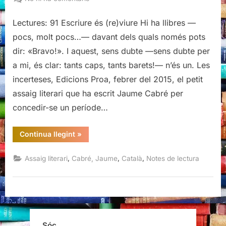
Les
incerteses,
Lectures: 91 Escriure és (re)viure Hi ha llibres —
Jaume
pocs, molt pocs…— davant dels quals només pots
Cabré
dir: «Bravo!». I aquest, sens dubte —sens dubte per
a mi, és clar: tants caps, tants barets!— n’és un. Les
incerteses, Edicions Proa, febrer del 2015, el petit
assaig literari que ha escrit Jaume Cabré per
concedir-se un període…
“Les
Continua llegint
»
incerteses,
Jaume
Cabré”
,
,
,
Assaig literari
Cabré, Jaume
Català
Notes de lectura
Sóc