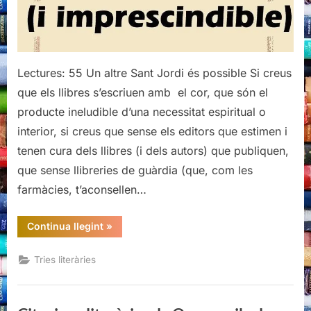
Lectures: 55 Un altre Sant Jordi és possible Si creus
que els llibres s’escriuen amb el cor, que són el
producte ineludible d’una necessitat espiritual o
interior, si creus que sense els editors que estimen i
tenen cura dels llibres (i dels autors) que publiquen,
que sense llibreries de guàrdia (que, com les
farmàcies, t’aconsellen…
“Tria
Continua llegint
»
Sant
Jordi
2017”
Tries literàries