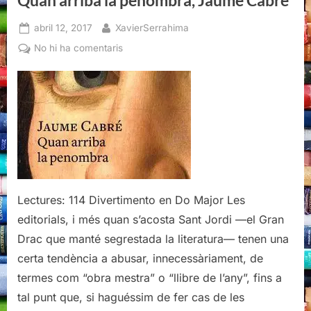
Posted
By
abril 12, 2017
XavierSerrahima
on
a
No hi ha comentaris
Quan
arriba
la
penombra,
Jaume
Cabré
Lectures: 114 Divertimento en Do Major Les
editorials, i més quan s’acosta Sant Jordi —el Gran
Drac que manté segrestada la literatura— tenen una
certa tendència a abusar, innecessàriament, de
termes com “obra mestra” o “llibre de l’any”, fins a
tal punt que, si haguéssim de fer cas de les