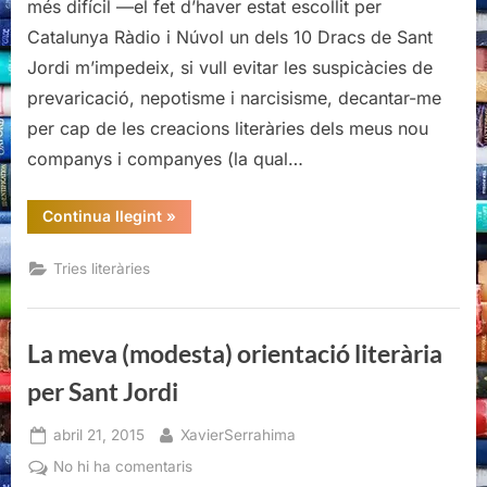
més difícil —el fet d’haver estat escollit per
orientació
Catalunya Ràdio i Núvol un dels 10 Dracs de Sant
literària
Jordi m’impedeix, si vull evitar les suspicàcies de
per
prevaricació, nepotisme i narcisisme, decantar-me
Sant
Jordi
per cap de les creacions literàries dels meus nou
companys i companyes (la qual…
“La
Continua llegint
»
meva
(modesta)
orientació
Tries literàries
literària
per
Sant
Jordi”
La meva (modesta) orientació literària
per Sant Jordi
Posted
By
abril 21, 2015
XavierSerrahima
on
a
No hi ha comentaris