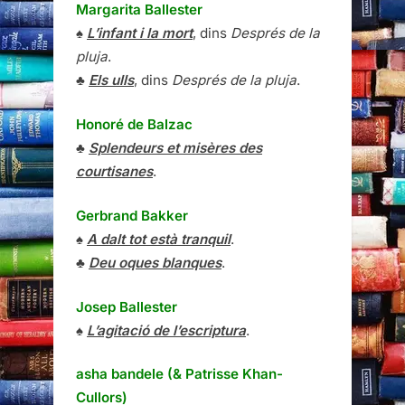
Margarita Ballester
♠
L’infant i la mort
, dins
Després de la
pluja
.
♣
Els ulls
, dins
Després de la pluja
.
Honoré de Balzac
♣
Splendeurs et misères des
courtisanes
.
Gerbrand Bakker
♠
A dalt tot està tranquil
.
♣
Deu oques blanques
.
Josep Ballester
♠
L’agitació de l’escriptura
.
asha bandele (& Patrisse Khan-
Cullors)