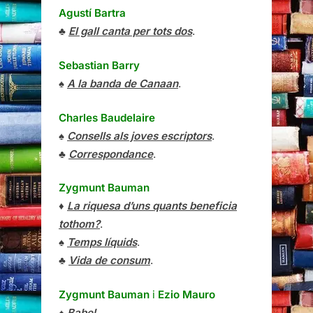
Agustí Bartra
♣
El gall canta per tots dos
.
Sebastian Barry
♠
A la banda de Canaan
.
Charles Baudelaire
♠
Consells als joves escriptors
.
♣
Correspondance
.
Zygmunt Bauman
♦
La riquesa d’uns quants beneficia
tothom?
.
♠
Temps líquids
.
♣
Vida de consum
.
Zygmunt Bauman
i
Ezio Mauro
♠
Babel
.