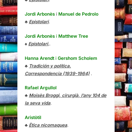
Jordi Arbonès
i
Manuel de Pedrolo
♣
Epistolari
.
Jordi Arbonès
i
Matthew Tree
♠
Epistolari
,.
Hanna Arendt
i
Gershom Scholem
♣
Tradición y política.
Correspondencia (1939-1964)
.
Rafael Argullol
♣
Moisès Broggi, cirurgià, l’any 104 de
la seva vida
.
Aristòtil
♣
Ètica nicomaquea
.