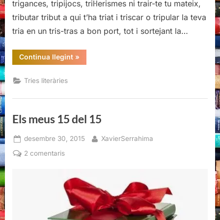
trigances, tripijocs, tril·lerismes ni trair-te tu mateix,
tributar tribut a qui t’ha triat i triscar o tripular la teva
tria en un tris-tras a bon port, tot i sortejant la…
“Els
Continua llegint
»
meus
15
del
Tries literàries
15”
Els meus 15 del 15
Posted
By
desembre 30, 2015
XavierSerrahima
on
a
2 comentaris
Els
meus
15
del
15