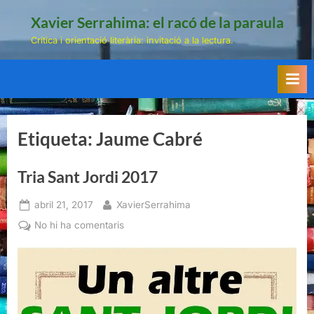
Skip
Xavier Serrahima: el racó de la paraula
to
Crítica i orientació literària: invitació a la lectura.
content
Etiqueta:
Jaume Cabré
Tria Sant Jordi 2017
Posted
By
abril 21, 2017
XavierSerrahima
on
a
No hi ha comentaris
Tria
Sant
Jordi
2017