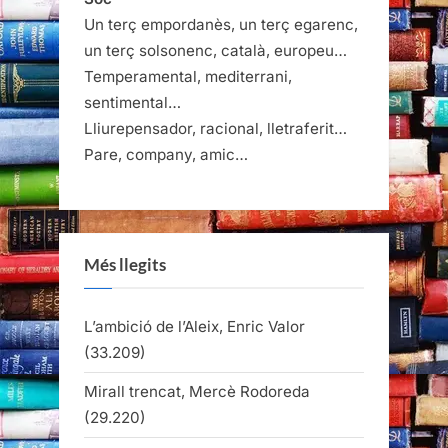
Un terç empordanès, un terç egarenc,
un terç solsonenc, català, europeu…
Temperamental, mediterrani,
sentimental…
Lliurepensador, racional, lletraferit…
Pare, company, amic…
Més llegits
L’ambició de l’Aleix, Enric Valor
(33.209)
Mirall trencat, Mercè Rodoreda
(29.220)