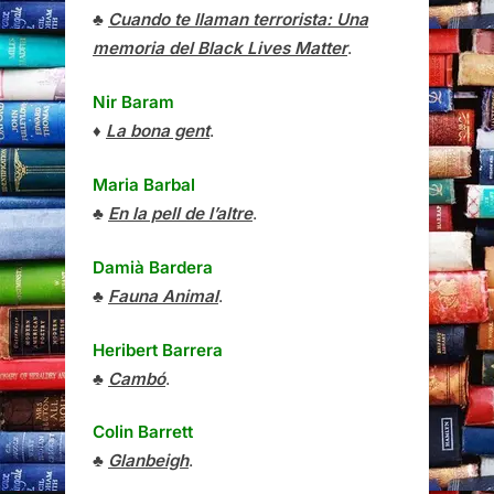
♣
Cuando te llaman terrorista: Una
memoria del Black Lives Matter
.
Nir Baram
♦
La bona gent
.
Maria Barbal
♣
En la pell de l’altre
.
Damià Bardera
♣
Fauna Animal
.
Heribert Barrera
♣
Cambó
.
Colin Barrett
♣
Glanbeigh
.