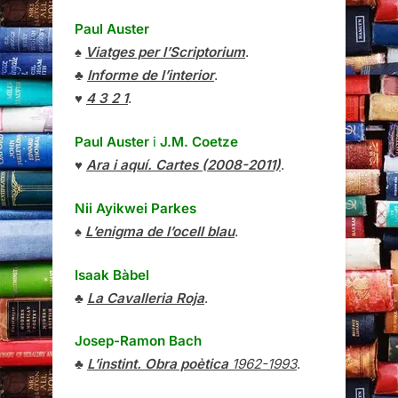
Paul Auster
♠
Viatges per l’Scriptorium
.
♣
Informe de l’interior
.
♥
4 3 2 1
.
Paul Auster
i
J.M. Coetze
♥
Ara i aquí. Cartes (2008-2011)
.
Nii Ayikwei Parkes
♠
L’enigma de l’ocell blau
.
Isaak Bàbel
♣
La Cavalleria Roja
.
Josep-Ramon Bach
♣
L’instint. Obra poètica
1962-1993
.