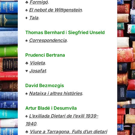
♣
Formigó
.
♠
El nebot de Wittgenstein
.
♦
Tala
.
Thomas Bernhard
i
Siegfried Unseld
♠
Correspondencia
.
Prudenci Bertrana
♣
Violeta
.
♥
Josafat
.
David Bezmozgis
♠
Nataixa i altres històries
.
Artur Bladé i Desumvila
♠
L’exiliada Dietari de l’exili 1939-
1940
.
♣
Viure a Tarragona, Fulls d’un dietari