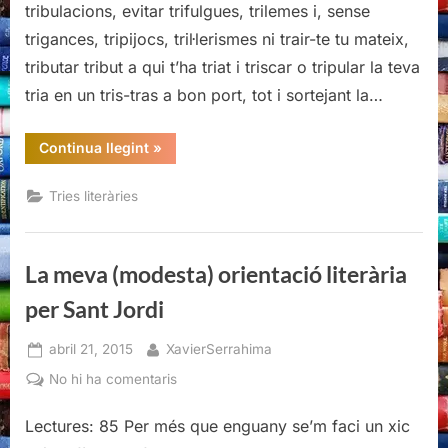
tribulacions, evitar trifulgues, trilemes i, sense
trigances, tripijocs, tril·lerismes ni trair-te tu mateix,
tributar tribut a qui t’ha triat i triscar o tripular la teva
tria en un tris-tras a bon port, tot i sortejant la…
“Els
Continua llegint
»
meus
15
del
Tries literàries
15”
La meva (modesta) orientació literària
per Sant Jordi
Posted
By
abril 21, 2015
XavierSerrahima
on
a
No hi ha comentaris
La
meva
Lectures: 85 Per més que enguany se’m faci un xic
(modesta)