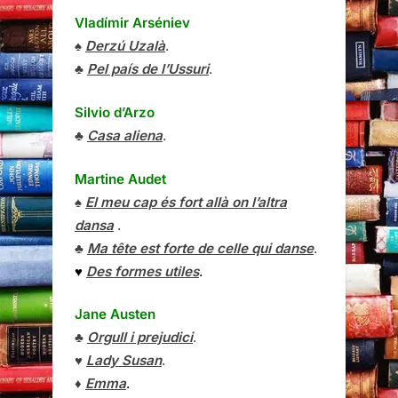
Vladímir Arséniev
♠
Derzú Uzalà
.
♣
Pel país de l’Ussuri
.
Silvio d’Arzo
♣
Casa aliena
.
Martine Audet
♠
El meu cap és fort allà on l’altra
dansa
.
♣
Ma tête est forte de celle qui danse
.
♥
Des formes utiles
.
Jane Austen
♣
Orgull i prejudici
.
♥
Lady Susan
.
♦
Emma
.