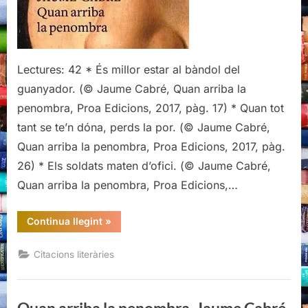
la
penombra,
Jaume
Cabré
Lectures: 42 * És millor estar al bàndol del
guanyador. (© Jaume Cabré, Quan arriba la
penombra, Proa Edicions, 2017, pàg. 17) * Quan tot
tant se te’n dóna, perds la por. (© Jaume Cabré,
Quan arriba la penombra, Proa Edicions, 2017, pàg.
26) * Els soldats maten d’ofici. (© Jaume Cabré,
Quan arriba la penombra, Proa Edicions,…
“Citacions
Continua llegint
»
literàries
de
Quan
Citacions literàries
arriba
la
penombra,
Jaume
Cabré”
Quan arriba la penombra, Jaume Cabré