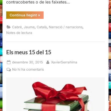
contracobertes o de les faixetes…
“Quan
Continua llegint
»
arriba
la
penombra,
,
,
,
Cabré, Jaume
Català
Narració / narracions
Jaume
Cabré”
Notes de lectura
Els meus 15 del 15
Posted
By
desembre 30, 2015
XavierSerrahima
on
a
No hi ha comentaris
Els
meus
15
del
15