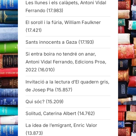
Les llunes i els calàpets, Antoni Vidal
Ferrando
(17.983)
El soroll i la fúria, William Faulkner
(17.421)
Sants innocents a Gaza
(17.193)
Si entra boira no tendré on anar,
Antoni Vidal Ferrando, Edicions Proa,
2022
(16.010)
Invitació a la lectura d’El quadern gris,
de Josep Pla
(15.857)
Qui sóc?
(15.209)
Solitud, Caterina Albert
(14.762)
La idea de l’emigrant, Enric Valor
(13.873)