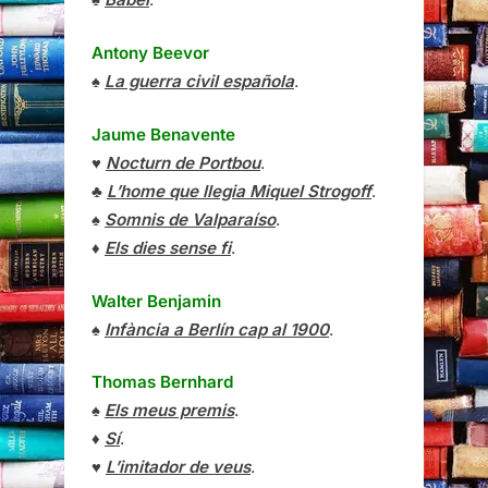
Antony Beevor
♠
La guerra civil española
.
Jaume Benavente
♥
Nocturn de Portbou
.
♣
L’home que llegia Miquel Strogoff
.
♠
Somnis de Valparaíso
.
♦
Els dies sense fi
.
Walter Benjamin
♠
Infància a Berlín cap al 1900
.
Thomas Bernhard
♠
Els meus premis
.
♦
Sí
.
♥
L’imitador de veus
.