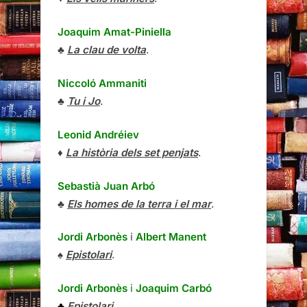
Joaquim Amat-Piniella
♣
La clau de volta
.
Niccoló Ammaniti
♣
Tu i Jo
.
Leonid Andréiev
♦
La història dels set penjats
.
Sebastià Juan Arbó
♣
Els homes de la terra i el mar
.
Jordi Arbonès
i
Albert Manent
♠
Epistolari
.
Jordi Arbonès
i
Joaquim Carbó
♣
Epistolari
.