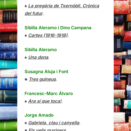
♠
La pregària de Txernòbil. Crònica
del futur
.
Sibilla Aleramo
i
Dino Campana
♠
Cartes (1916-1918)
.
Sibilla Aleramo
♠
Una dona
.
Susagna Aluja i Font
♣
Tres guineus
.
Francesc-Marc Álvaro
♠
Ara sí que toca!
.
Jorge Amado
♠
Gabriela, clau i canyella
.
♥
Els vells mariners
.