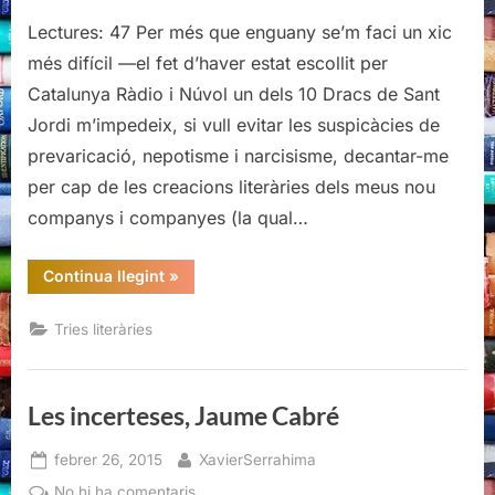
La
meva
Lectures: 47 Per més que enguany se’m faci un xic
(modesta)
més difícil —el fet d’haver estat escollit per
orientació
Catalunya Ràdio i Núvol un dels 10 Dracs de Sant
literària
Jordi m’impedeix, si vull evitar les suspicàcies de
per
prevaricació, nepotisme i narcisisme, decantar-me
Sant
Jordi
per cap de les creacions literàries dels meus nou
companys i companyes (la qual…
“La
Continua llegint
»
meva
(modesta)
orientació
Tries literàries
literària
per
Sant
Jordi”
Les incerteses, Jaume Cabré
Posted
By
febrer 26, 2015
XavierSerrahima
on
a
No hi ha comentaris