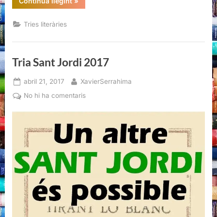
“Tria
Continua llegint
»
Sant
Jordi
2017”
Tries literàries
Tria Sant Jordi 2017
Posted
By
abril 21, 2017
XavierSerrahima
on
a
No hi ha comentaris
Tria
Sant
Jordi
2017