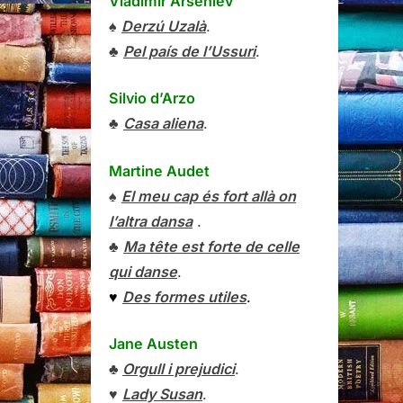
Vladímir Arséniev
♠
Derzú Uzalà
.
♣
Pel país de l’Ussuri
.
Silvio d’Arzo
♣
Casa aliena
.
Martine Audet
♠
El meu cap és fort allà on
l’altra dansa
.
♣
Ma tête est forte de celle
qui danse
.
♥
Des formes utiles
.
Jane Austen
♣
Orgull i prejudici
.
♥
Lady Susan
.