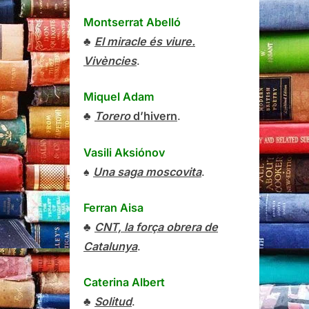
Montserrat Abelló
♣
El miracle és viure.
Vivències
.
Miquel Adam
♣
Torero
d’hivern
.
Vasili Aksiónov
♠
Una saga moscovita
.
Ferran Aisa
♣
CNT, la força obrera de
Catalunya
.
Caterina Albert
♣
Solitud
.