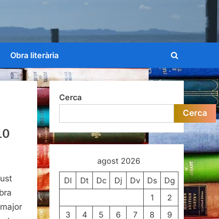
Obra literària
Toggle
search
form
Cerca
Cerca
10
agost 2026
ust
Dl
Dt
Dc
Dj
Dv
Ds
Dg
bra
1
2
 major
3
4
5
6
7
8
9