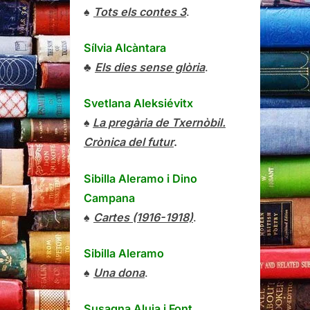
♠
Tots els contes 3
.
Sílvia Alcàntara
♣
Els dies sense glòria
.
Svetlana Aleksiévitx
♠
La pregària de Txernòbil.
Crònica del futur
.
Sibilla Aleramo
i
Dino
Campana
♠
Cartes (1916-1918)
.
Sibilla Aleramo
♠
Una dona
.
Susagna Aluja i Font