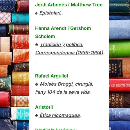
Jordi Arbonès
i
Matthew Tree
♠
Epistolari
,.
Hanna Arendt
i
Gershom
Scholem
♣
Tradición y política.
Correspondencia (1939-1964)
.
Rafael Argullol
♣
Moisès Broggi, cirurgià,
l’any 104 de la seva vida
.
Aristòtil
♣
Ètica nicomaquea
.