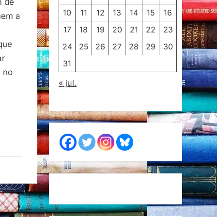
m de
10
11
12
13
14
15
16
mem a
17
18
19
20
21
22
23
que
24
25
26
27
28
29
30
ar
31
a no
« jul.