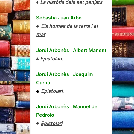
♦
La història dels set penjats
.
Sebastià Juan Arbó
♣
Els homes de la terra i el
mar
.
Jordi Arbonès
i
Albert Manent
♠
Epistolari
.
Jordi Arbonès
i
Joaquim
Carbó
♣
Epistolari
.
Jordi Arbonès
i
Manuel de
Pedrolo
♣
Epistolari
.