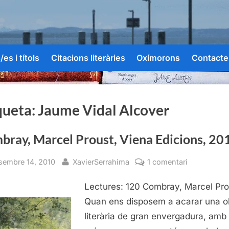
es i títols
Citacions literàries
Oxímorons
Contacte
queta:
Jaume Vidal Alcover
bray, Marcel Proust, Viena Edicions, 20
sted
By
a
sembre 14, 2010
XavierSerrahima
1 comentari
Combray,
Lectures: 120 Combray, Marcel Pro
Marcel
Proust,
Quan ens disposem a acarar una o
Viena
literària de gran envergadura, amb
Edicions,