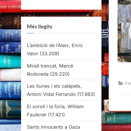
Més llegits
L’ambició de l’Aleix, Enric
Valor
(33.209)
Mirall trencat, Mercè
Rodoreda
(29.220)
Fr
Les llunes i els calàpets,
Antoni Vidal Ferrando
(17.983)
El soroll i la fúria, William
Faulkner
(17.421)
Sants innocents a Gaza