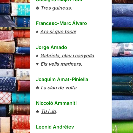
♣
Tres guineus
.
Francesc-Marc Álvaro
♠
Ara sí que toca!
.
Jorge Amado
♠
Gabriela, clau i canyella
.
♥
Els vells mariners
.
Joaquim Amat-Piniella
♣
La clau de volta
.
Niccoló Ammaniti
♣
Tu i Jo
.
Leonid Andréiev