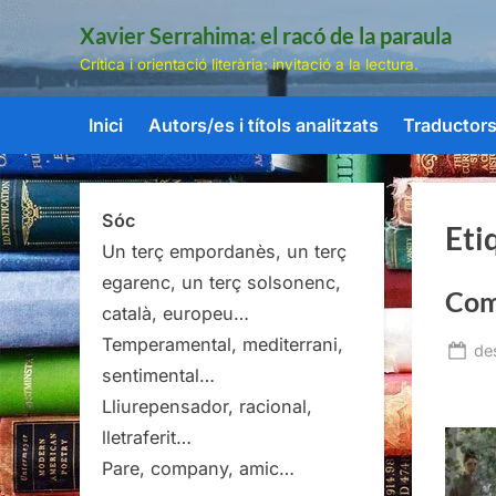
Skip
Xavier Serrahima: el racó de la paraula
to
Crítica i orientació literària: invitació a la lectura.
content
Inici
Autors/es i títols analitzats
Traductors/
Sóc
Eti
Un terç empordanès, un terç
egarenc, un terç solsonenc,
Com
català, europeu…
Temperamental, mediterrani,
Po
de
sentimental…
on
Lliurepensador, racional,
lletraferit…
Pare, company, amic…