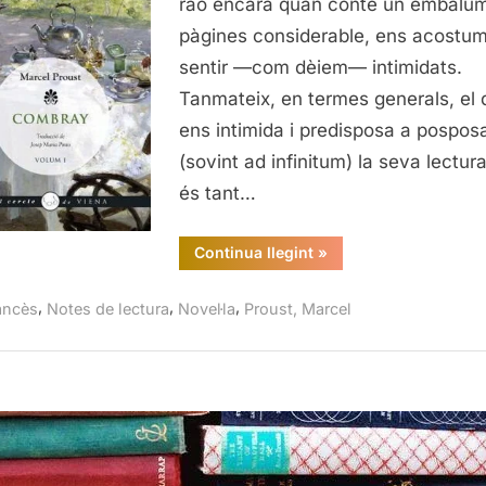
raó encara quan conté un embalu
2010
pàgines considerable, ens acostu
sentir —com dèiem— intimidats.
Tanmateix, en termes generals, el 
ens intimida i predisposa a pospos
(sovint ad infinitum) la seva lectur
és tant…
“Combray,
Continua llegint
»
Marcel
Proust,
Viena
,
,
,
ancès
Notes de lectura
Novel·la
Proust, Marcel
Edicions,
2010”