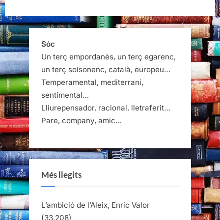
Sóc
Un terç empordanès, un terç egarenc,
un terç solsonenc, català, europeu…
Temperamental, mediterrani,
sentimental…
Lliurepensador, racional, lletraferit…
Pare, company, amic…
Més llegits
L’ambició de l’Aleix, Enric Valor
(33.208)