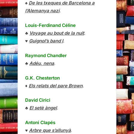
♠
De les txeques de Barcelona a
l’Alemanya nazi
.
Louis-Ferdinand Céline
♣
Voyage au bout de la nuit
.
♥
Guignol’s band I
.
Raymond Chandler
♣
Adéu, nena
.
G.K. Chesterton
♦
Els relats del pare Brown
.
David Cirici
♣
El setè àngel
.
Antoni Clapés
♥
Arbre que s’allunyà
.