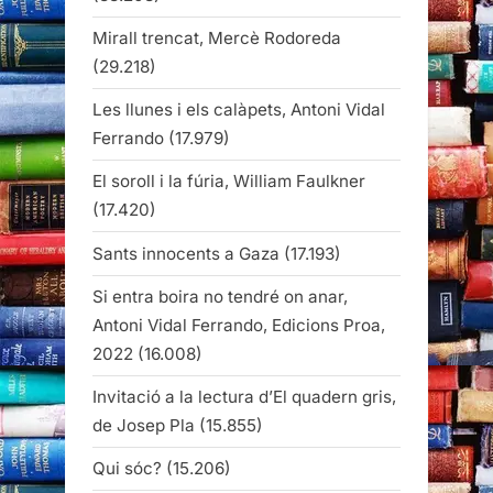
Mirall trencat, Mercè Rodoreda
(29.218)
Les llunes i els calàpets, Antoni Vidal
Ferrando
(17.979)
El soroll i la fúria, William Faulkner
(17.420)
Sants innocents a Gaza
(17.193)
Si entra boira no tendré on anar,
Antoni Vidal Ferrando, Edicions Proa,
2022
(16.008)
Invitació a la lectura d’El quadern gris,
de Josep Pla
(15.855)
Qui sóc?
(15.206)