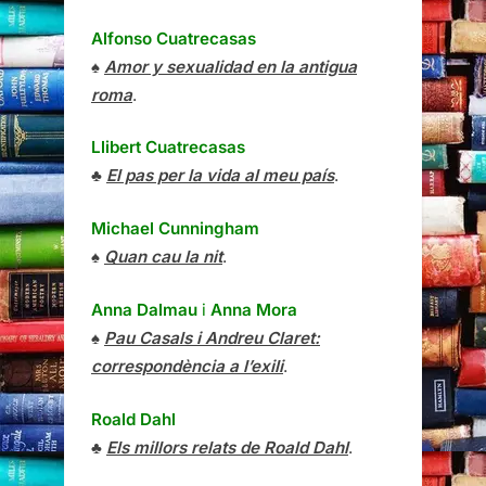
Alfonso Cuatrecasas
♠
Amor y sexualidad en la antigua
roma
.
Llibert Cuatrecasas
♣
El pas per la vida al meu país
.
Michael Cunningham
♠
Quan cau la nit
.
Anna Dalmau
i
Anna Mora
♠
Pau Casals i Andreu Claret:
correspondència a l’exili
.
Roald Dahl
♣
Els millors relats de Roald Dahl
.