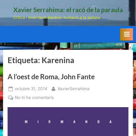
Skip
Xavier Serrahima: el racó de la paraula
to
Crítica i orientació literària: invitació a la lectura.
content
Etiqueta:
Karenina
A l’oest de Roma, John Fante
Posted
By
octubre 31, 2014
XavierSerrahima
on
a
No hi ha comentaris
A
l’oest
de
Roma,
John