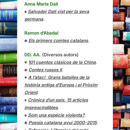
Anna Maria Dalí
♠
Salvador Dalí vist per la seva
germana
.
Ramon d’Abadal
♣
Els primers comtes catalans
.
DD. AA.
(Diversos autors)
♥
101 cuentos clásicos de la China
.
♣
Contes russos II
.
♥
A l’atac!, Grans batalles de la
història antiga d’Europa i el Pròxim
Orient
.
♦
Crònica d’un país, 15 articles
imprescindibles
.
♠
Som una espècie violenta?
.
♣
Poesia catalana avui 2000-2015
.