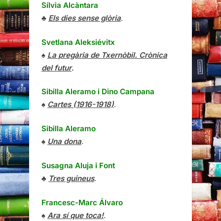
Sílvia Alcàntara
♣
Els dies sense glòria
.
Svetlana Aleksiévitx
♠
La pregària de Txernòbil. Crònica
del futur
.
Sibilla Aleramo
i
Dino Campana
♠
Cartes (1916-1918)
.
Sibilla Aleramo
♠
Una dona
.
Susagna Aluja i Font
♣
Tres guineus
.
Francesc-Marc Álvaro
♠
Ara sí que toca!
.