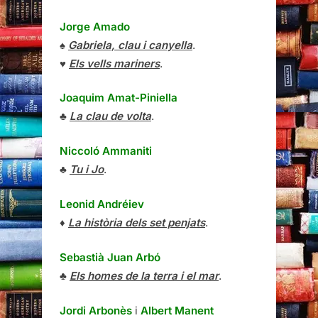
Jorge Amado
♠
Gabriela, clau i canyella
.
♥
Els vells mariners
.
Joaquim Amat-Piniella
♣
La clau de volta
.
Niccoló Ammaniti
♣
Tu i Jo
.
Leonid Andréiev
♦
La història dels set penjats
.
Sebastià Juan Arbó
♣
Els homes de la terra i el mar
.
Jordi Arbonès
i
Albert Manent