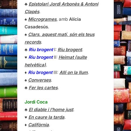
♣
Epistolari Jordi Arbonès & Antoni
Clapés
.
♠
Microgrames
, amb
Alícia
Casadesús
.
♠
Clars, aquest matí, són els teus
records
.
♣
Riu brogent
I:
Riu brogent
.
♥
Riu brogent
II:
Heimat (suite
helvètica)
.
♦
Riu brogent
III:
Allí on la llum
.
♠
Converses
.
♣
Fer les cartes
.
Jordi Coca
♣
El diable i l’home just
.
♥
En caure la tarda
.
♦
Califòrnia
.