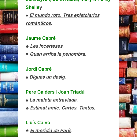
Shelle
y
♠
El mundo roto. Tres epistolarios
románticos
.
Jaume Cabré
♣
Les incerteses
.
♥
Quan arriba la penombra
.
Jordi Cabré
♠
Digues un desig
.
Pere Calders
i
Joan Triadú
♠
La maleta extraviada
.
♣
Estimat amic. Cartes. Textos
.
Lluís Calvo
♣
El meridià de París
.