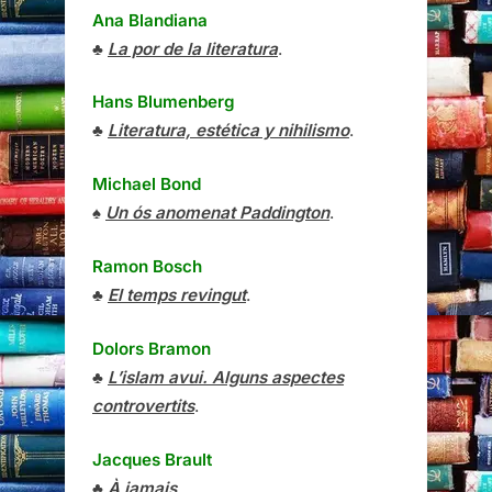
Ana Blandiana
♣
La por de la literatura
.
Hans Blumenberg
♣
Literatura, estética y nihilismo
.
Michael Bond
♠
Un ós anomenat Paddington
.
Ramon Bosch
♣
El temps revingut
.
Dolors Bramon
♣
L’islam avui. Alguns aspectes
controvertits
.
Jacques Brault
♣
À jamais
.