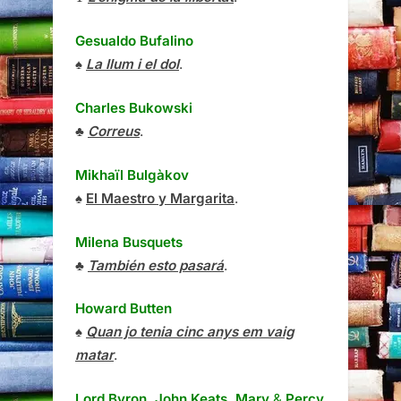
Gesualdo Bufalino
♠
La llum i el dol
.
Charles Bukowski
♣
Correus
.
Mikhaïl Bulgàkov
♠
El Maestro y Margarita
.
Milena Busquets
♣
También esto pasará
.
Howard Butten
♠
Quan jo tenia cinc anys em vaig
matar
.
Lord Byron, John Keats, Mary
&
Percy