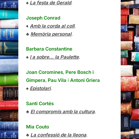
♠
La festa de Gerald
.
Joseph Conrad
♦
Amb la corda al coll
.
♣
Memòria personal
.
Barbara Constantine
♠
I a sobre… la Paulette
.
Joan Coromines
,
Pere Bosch i
Gimpera
,
Pau Vila
i
Antoni Griera
♠
Epistolari
.
Santi Cortés
♣
El compromís amb la cultura
.
Mia Couto
♣
La confessió de la lleona
.