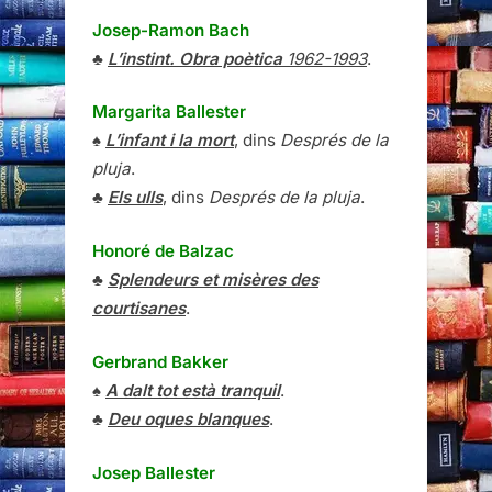
Josep-Ramon Bach
♣
L’instint. Obra poètica
1962-1993
.
Margarita Ballester
♠
L’infant i la mort
, dins
Després de la
pluja
.
♣
Els ulls
, dins
Després de la pluja
.
Honoré de Balzac
♣
Splendeurs et misères des
courtisanes
.
Gerbrand Bakker
♠
A dalt tot està tranquil
.
♣
Deu oques blanques
.
Josep Ballester