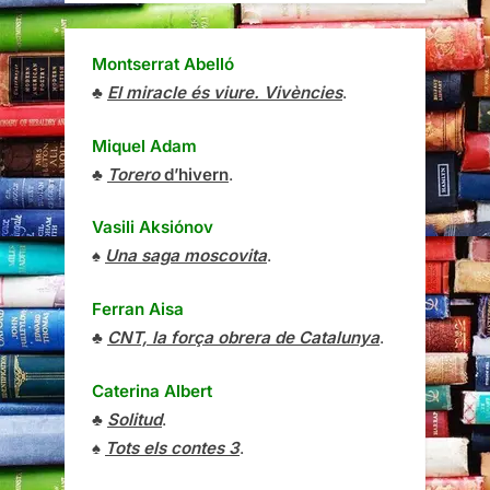
Montserrat Abelló
♣
El miracle és viure. Vivències
.
Miquel Adam
♣
Torero
d’hivern
.
Vasili Aksiónov
♠
Una saga moscovita
.
Ferran Aisa
♣
CNT, la força obrera de Catalunya
.
Caterina Albert
♣
Solitud
.
♠
Tots els contes 3
.