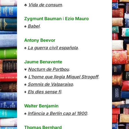
♣
Vida de consum
.
Zygmunt Bauman
i
Ezio Mauro
♠
Babel
.
Antony Beevor
♠
La guerra civil española
.
Jaume Benavente
♥
Nocturn de Portbou
.
♣
L’home que llegia Miquel Strogoff
.
♠
Somnis de Valparaíso
.
♦
Els dies sense fi
.
Walter Benjamin
♠
Infància a Berlín cap al 1900
.
Thomas Bernhard