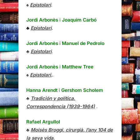
♠
Epistolari
.
Jordi Arbonès
i
Joaquim Carbó
♣
Epistolari
.
Jordi Arbonès
i
Manuel de Pedrolo
♣
Epistolari
.
Jordi Arbonès
i
Matthew Tree
♠
Epistolari
,.
Hanna Arendt
i
Gershom Scholem
♣
Tradición y política.
Correspondencia (1939-1964)
.
Rafael Argullol
♣
Moisès Broggi, cirurgià, l’any 104 de
la seva vida
.