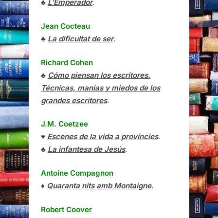
♣
L’Emperador
.
Jean Cocteau
♣
La dificultat de ser
.
Richard Cohen
♣
Cómo piensan los escritores.
Técnicas, manías y miedos de los
grandes escritores
.
J.M. Coetzee
♥
Escenes de la vida a províncies
.
♣
La infantesa de Jesús
.
Antoine Compagnon
♦
Quaranta nits amb Montaigne
.
Robert Coover