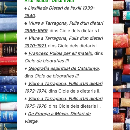
Artur Bladé i Desumvila
♠
L’exiliada Dietari de l’exili 1939-
1940
.
♣
Viure a Tarragona, Fulls d’un dietari
1966-1969
, dins Cicle dels dietaris I.
♥
Viure a Tarragona, Fulls d’un dietari
1970-1971
, dins Cicle dels dietaris I.
♣
Francesc Pujols per ell mateix
, dins
Cicle de biografies III
.
♥
Geografia espiritual de Catalunya
,
dins
Cicle de biografies III
.
♦
Viure a Tarragona, Fulls d’un dietari
1972-1974
, dins Cicle dels dietaris II.
♠
Viure a Tarragona, Fulls d’un dietari
1975-1976
, dins Cicle dels dietaris II.
♦
De França a Mèxic. Dietari de
viatge
.