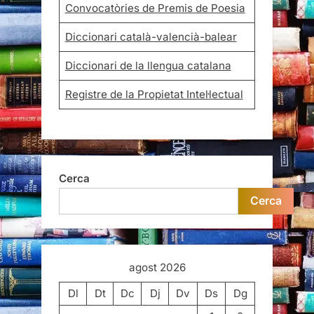
Convocatòries de Premis de Poesia
Diccionari català-valencià-balear
Diccionari de la llengua catalana
Registre de la Propietat Intel·lectual
Cerca
Cerca
agost 2026
Dl
Dt
Dc
Dj
Dv
Ds
Dg