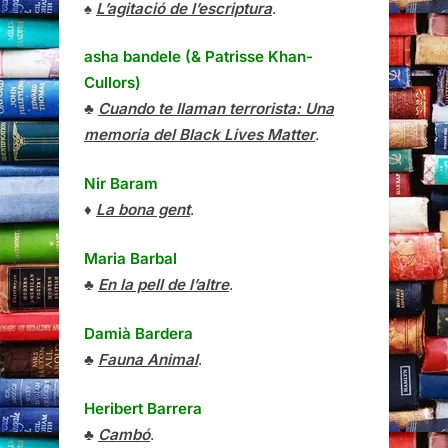
♠
L’agitació de l’escriptura
.
asha bandele (& Patrisse Khan-
Cullors)
♣
Cuando te llaman terrorista: Una
memoria del Black Lives Matter
.
Nir Baram
♦
La bona gent
.
Maria Barbal
♣
En la pell de l’altre
.
Damià Bardera
♣
Fauna Animal
.
Heribert Barrera
♣
Cambó
.