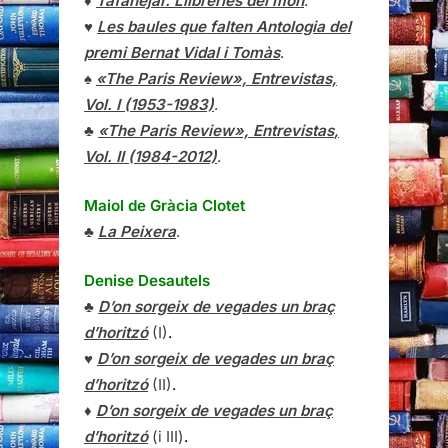
♦
Tafanejar. Llibreries del món
.
♥
Les baules que falten Antologia del
premi Bernat Vidal i Tomàs
.
♠
«The Paris Review», Entrevistas,
Vol. I (1953-1983)
.
♣
«The Paris Review»,
Entrevistas
,
Vol. II (1984-2012)
.
Maiol de Gràcia Clotet
♣
La Peixera
.
Denise Desautels
♣
D’on sorgeix de vegades un braç
d’horitzó
(I)
.
♥
D’on sorgeix de vegades un braç
d’horitzó
(II)
.
♦
D’on sorgeix de vegades un braç
d’horitzó
(i III)
.