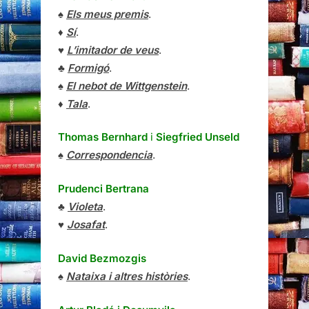
♠
Els meus premis
.
♦
Sí
.
♥
L’imitador de veus
.
♣
Formigó
.
♠
El nebot de Wittgenstein
.
♦
Tala
.
Thomas Bernhard
i
Siegfried Unseld
♠
Correspondencia
.
Prudenci Bertrana
♣
Violeta
.
♥
Josafat
.
David Bezmozgis
♠
Nataixa i altres històries
.