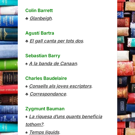
Colin Barrett
♣
Glanbeigh
.
Agustí Bartra
♣
El gall canta per tots dos
.
Sebastian Barry
♠
A la banda de Canaan
.
Charles Baudelaire
♠
Consells als joves escriptors
.
♣
Correspondance
.
Zygmunt Bauman
♦
La riquesa d’uns quants beneficia
tothom?
.
♠
Temps líquids
.