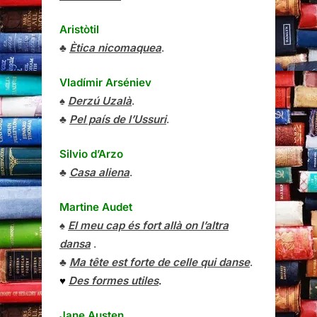
Aristòtil
♣
Ètica nicomaquea
.
Vladímir Arséniev
♠
Derzú Uzalà
.
♣
Pel país de l’Ussuri
.
Silvio d’Arzo
♣
Casa aliena
.
Martine Audet
♠
El meu cap és fort allà on l’altra
dansa
.
♣
Ma tête est forte de celle qui danse
.
♥
Des formes utiles
.
Jane Austen