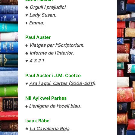
♣
Orgull i prejudici
.
♥
Lady Susan
.
♦
Emma
.
Paul Auster
♠
Viatges per l’Scriptorium
.
♣
Informe de l’interior
.
♥
4 3 2 1
.
Paul Auster
i
J.M. Coetze
♥
Ara i aquí. Cartes (2008-2011)
.
Nii Ayikwei Parkes
♠
L’enigma de l’ocell blau
.
Isaak Bàbel
♣
La Cavalleria Roja
.