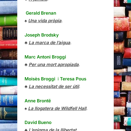
Gerald Brenan
♠
Una vida pròpia
.
Joseph Brodsky
♣
La marca de l’aigua
.
Marc Antoni Broggi
♣
Per una mort apropiada
.
Moisès Broggi
i
Teresa Pous
♣
La necessitat de ser útil
.
Anne Brontë
♠
La llogatera de Wildfell Hall
.
David Bueno
♣
L’enigma de la llibertat
.