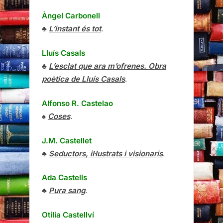
Àngel Carbonell
♣
L’instant és tot
.
Lluís Casals
♣
L’esclat que ara m’ofrenes. Obra
poètica de Lluís Casals
.
Alfonso R. Castelao
♠
Coses
.
J.M. Castellet
♣
Seductors, il·lustrats i visionaris
.
Ada Castells
♣
Pura sang
.
Otília Castellví