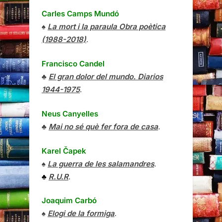
Carles Camps Mundó
♠
La mort i la paraula Obra poètica
(1988-2018)
.
Francisco Candel
♣
El gran dolor del mundo. Diarios
1944-1975
.
Neus Canyelles
♣
Mai no sé què fer fora de casa
.
Karel Čapek
♠
La guerra de les salamandres
.
♣
R.U.R
.
Joaquim Carbó
♠
Elogi de la formiga
.