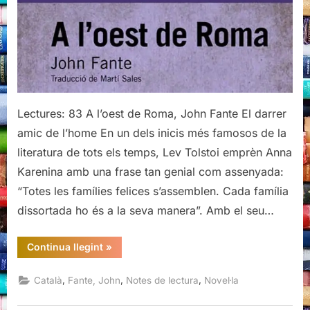
Fante
Lectures: 83 A l’oest de Roma, John Fante El darrer
amic de l’home En un dels inicis més famosos de la
literatura de tots els temps, Lev Tolstoi emprèn Anna
Karenina amb una frase tan genial com assenyada:
“Totes les famílies felices s’assemblen. Cada família
dissortada ho és a la seva manera”. Amb el seu…
“A
Continua llegint
»
l’oest
de
Roma,
,
,
,
Català
Fante, John
Notes de lectura
Novel·la
John
Fante”