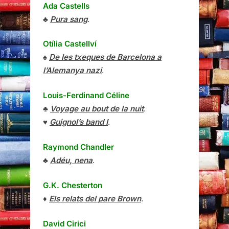
Ada Castells
♣
Pura sang
.
Otília Castellví
♠
De les txeques de Barcelona a
l’Alemanya nazi
.
Louis-Ferdinand Céline
♣
Voyage au bout de la nuit
.
♥
Guignol’s band I
.
Raymond Chandler
♣
Adéu, nena
.
G.K. Chesterton
♦
Els relats del pare Brown
.
David Cirici