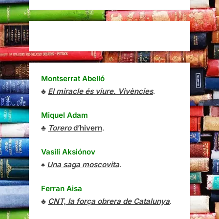
Montserrat Abelló
♣
El miracle és viure. Vivències
.
Miquel Adam
♣
Torero
d’hivern
.
Vasili Aksiónov
♠
Una saga moscovita
.
Ferran Aisa
♣
CNT, la força obrera de Catalunya
.