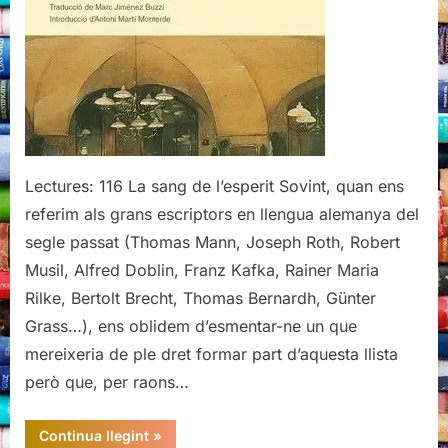
Zweig
Lectures: 116 La sang de l’esperit Sovint, quan ens
referim als grans escriptors en llengua alemanya del
segle passat (Thomas Mann, Joseph Roth, Robert
Musil, Alfred Doblin, Franz Kafka, Rainer Maria
Rilke, Bertolt Brecht, Thomas Bernardh, Günter
Grass…), ens oblidem d’esmentar-ne un que
mereixeria de ple dret formar part d’aquesta llista
però que, per raons…
“Petita
Continua llegint
»