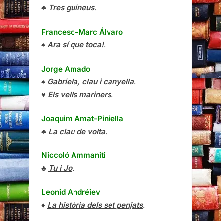
♣
Tres guineus
.
Francesc-Marc Álvaro
♠
Ara sí que toca!
.
Jorge Amado
♠
Gabriela, clau i canyella
.
♥
Els vells mariners
.
Joaquim Amat-Piniella
♣
La clau de volta
.
Niccoló Ammaniti
♣
Tu i Jo
.
Leonid Andréiev
♦
La història dels set penjats
.