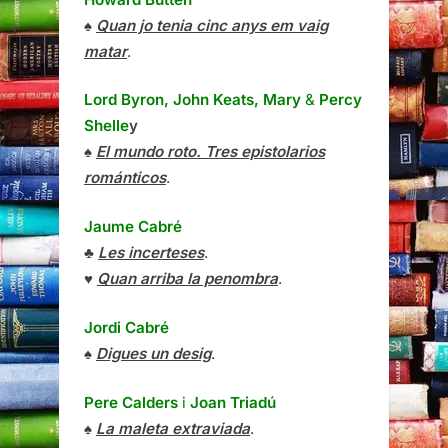
♠
Quan jo tenia cinc anys em vaig
matar
.
Lord Byron, John Keats, Mary
&
Percy
Shelle
y
♠
El mundo roto. Tres epistolarios
románticos
.
Jaume Cabré
♣
Les incerteses
.
♥
Quan arriba la penombra
.
Jordi Cabré
♠
Digues un desig
.
Pere Calders
i
Joan Triadú
♠
La maleta extraviada
.