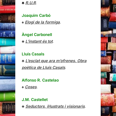
♣
R.U.R
.
Joaquim Carbó
♠
Elogi de la formiga
.
Àngel Carbonell
♣
L’instant és tot
.
Lluís Casals
♣
L’esclat que ara m’ofrenes. Obra
poètica de Lluís Casals
.
Alfonso R. Castelao
♠
Coses
.
J.M. Castellet
♣
Seductors, il·lustrats i visionaris
.