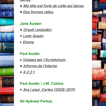
♣
Ma tête est forte de celle qui danse
.
♥
Des formes utiles
.
Jane Austen
♣
Orgull i prejudici
.
♥
Lady Susan
.
♦
Emma
.
Paul Auster
♠
Viatges per l’Scriptorium
.
♣
Informe de l’interior
.
♥
4 3 2 1
.
Paul Auster
i
J.M. Coetze
♥
Ara i aquí. Cartes (2008-2011)
.
Nii Ayikwei Parkes