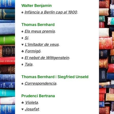
Walter Benjamin
♠
Infància a Berlín cap al 1900
.
Thomas Bernhard
♠
Els meus premis
.
♦
Sí
.
♥
L’imitador de veus
.
♣
Formigó
.
♠
El nebot de Wittgenstein
.
♦
Tala
.
Thomas Bernhard
i
Siegfried Unseld
♠
Correspondencia
.
Prudenci Bertrana
♣
Violeta
.
♥
Josafat
.