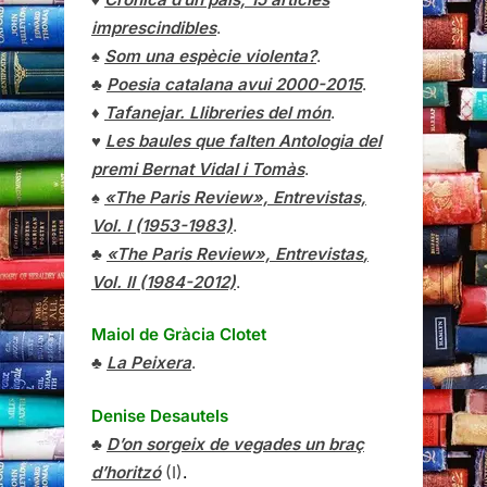
imprescindibles
.
♠
Som una espècie violenta?
.
♣
Poesia catalana avui 2000-2015
.
♦
Tafanejar. Llibreries del món
.
♥
Les baules que falten Antologia del
premi Bernat Vidal i Tomàs
.
♠
«The Paris Review», Entrevistas,
Vol. I (1953-1983)
.
♣
«The Paris Review»,
Entrevistas
,
Vol. II (1984-2012)
.
Maiol de Gràcia Clotet
♣
La Peixera
.
Denise Desautels
♣
D’on sorgeix de vegades un braç
d’horitzó
(I)
.