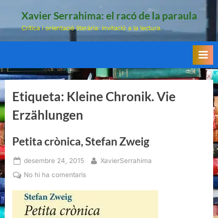
Skip
Xavier Serrahima: el racó de la paraula
to
Crítica i orientació literària: invitació a la lectura.
content
Etiqueta:
Kleine Chronik. Vie
Erzählungen
Petita crònica, Stefan Zweig
Posted
By
desembre 24, 2015
XavierSerrahima
on
a
No hi ha comentaris
Petita
crònica,
Stefan