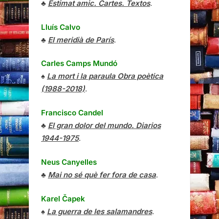
♣
Estimat amic. Cartes. Textos
.
Lluís Calvo
♣
El meridià de París
.
Carles Camps Mundó
♠
La mort i la paraula Obra poètica
(1988-2018)
.
Francisco Candel
♣
El gran dolor del mundo. Diarios
1944-1975
.
Neus Canyelles
♣
Mai no sé què fer fora de casa
.
Karel Čapek
♠
La guerra de les salamandres
.