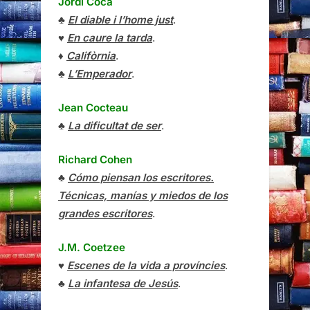
Jordi Coca
♣
El diable i l’home just
.
♥
En caure la tarda
.
♦
Califòrnia
.
♣
L’Emperador
.
Jean Cocteau
♣
La dificultat de ser
.
Richard Cohen
♣
Cómo piensan los escritores.
Técnicas, manías y miedos de los
grandes escritores
.
J.M. Coetzee
♥
Escenes de la vida a províncies
.
♣
La infantesa de Jesús
.