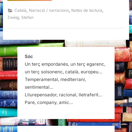
crònica,
Stefan
Zweig”
,
,
,
Català
Narració / narracions
Notes de lectura
Zweig, Stefan
Sóc
Un terç empordanès, un terç egarenc,
un terç solsonenc, català, europeu…
Temperamental, mediterrani,
sentimental…
Lliurepensador, racional, lletraferit…
Pare, company, amic…