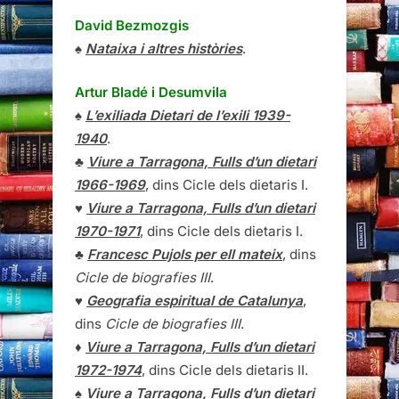
David Bezmozgis
♠
Nataixa i altres històries
.
Artur Bladé i Desumvila
♠
L’exiliada Dietari de l’exili 1939-
1940
.
♣
Viure a Tarragona, Fulls d’un dietari
1966-1969
, dins Cicle dels dietaris I.
♥
Viure a Tarragona, Fulls d’un dietari
1970-1971
, dins Cicle dels dietaris I.
♣
Francesc Pujols per ell mateix
, dins
Cicle de biografies III
.
♥
Geografia espiritual de Catalunya
,
dins
Cicle de biografies III
.
♦
Viure a Tarragona, Fulls d’un dietari
1972-1974
, dins Cicle dels dietaris II.
♠
Viure a Tarragona, Fulls d’un dietari