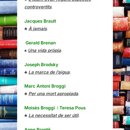
controvertits
.
Jacques Brault
♣
À jamais
.
Gerald Brenan
♠
Una vida pròpia
.
Joseph Brodsky
♣
La marca de l’aigua
.
Marc Antoni Broggi
♣
Per una mort apropiada
.
Moisès Broggi
i
Teresa Pous
♣
La necessitat de ser útil
.
Anne Brontë