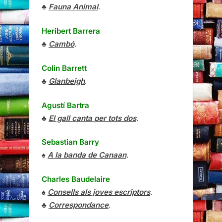
♣
Fauna Animal
.
Heribert Barrera
♣
Cambó
.
Colin Barrett
♣
Glanbeigh
.
Agustí Bartra
♣
El gall canta per tots dos
.
Sebastian Barry
♠
A la banda de Canaan
.
Charles Baudelaire
♠
Consells als joves escriptors
.
♣
Correspondance
.