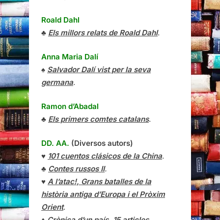
Roald Dahl
♣
Els millors relats de Roald Dahl
.
Anna Maria Dalí
♠
Salvador Dalí vist per la seva
germana
.
Ramon d’Abadal
♣
Els primers comtes catalans
.
DD. AA.
(Diversos autors)
♥
101 cuentos clásicos de la China
.
♣
Contes russos II
.
♥
A l’atac!, Grans batalles de la
història antiga d’Europa i el Pròxim
Orient
.
♦
Crònica d’un país, 15 articles