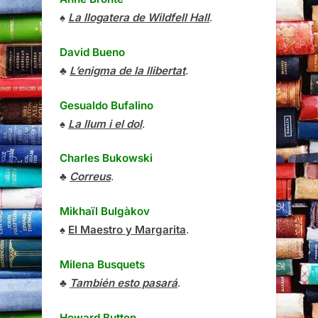
♠
La llogatera de Wildfell Hall
.
David Bueno
♣
L’enigma de la llibertat
.
Gesualdo Bufalino
♠
La llum i el dol
.
Charles Bukowski
♣
Correus
.
Mikhaïl Bulgàkov
♠
El Maestro y Margarita
.
Milena Busquets
♣
También esto pasará
.
Howard Butten