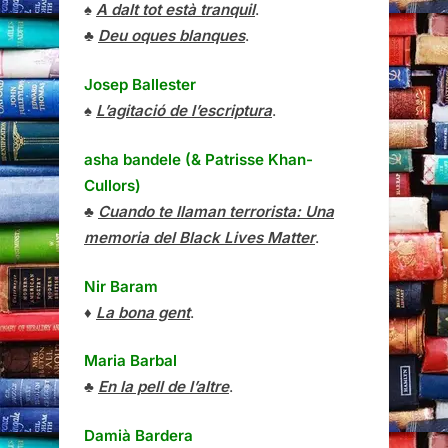
♠
A dalt tot està tranquil
.
♣
Deu oques blanques
.
Josep Ballester
♠
L’agitació de l’escriptura
.
asha bandele (& Patrisse Khan-
Cullors)
♣
Cuando te llaman terrorista: Una
memoria del Black Lives Matter
.
Nir Baram
♦
La bona gent
.
Maria Barbal
♣
En la pell de l’altre
.
Damià Bardera