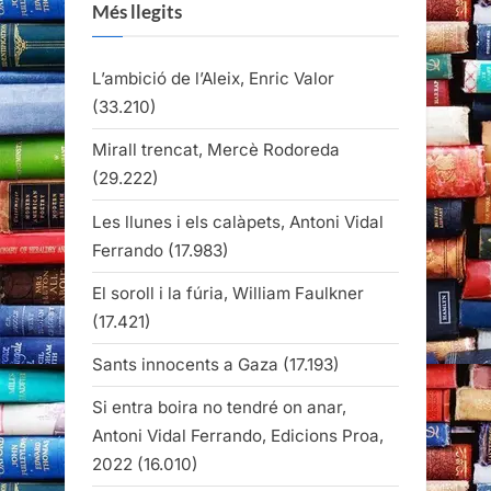
Més llegits
L’ambició de l’Aleix, Enric Valor
(33.210)
Mirall trencat, Mercè Rodoreda
(29.222)
Les llunes i els calàpets, Antoni Vidal
Ferrando
(17.983)
El soroll i la fúria, William Faulkner
(17.421)
Sants innocents a Gaza
(17.193)
Si entra boira no tendré on anar,
Antoni Vidal Ferrando, Edicions Proa,
2022
(16.010)