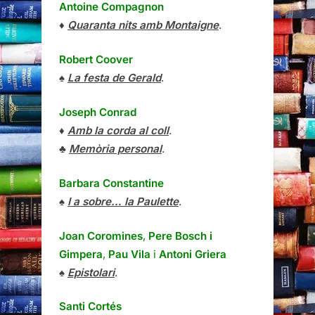
Antoine Compagnon
♦
Quaranta nits amb Montaigne
.
Robert Coover
♠
La festa de Gerald
.
Joseph Conrad
♦
Amb la corda al coll
.
♣
Memòria personal
.
Barbara Constantine
♠
I a sobre… la Paulette
.
Joan Coromines
,
Pere Bosch i
Gimpera
,
Pau Vila
i
Antoni Griera
♠
Epistolari
.
Santi Cortés