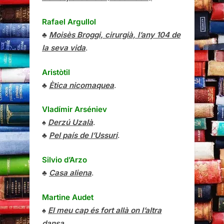
Rafael Argullol
♣
Moisès Broggi, cirurgià, l’any 104 de
la seva vida
.
Aristòtil
♣
Ètica nicomaquea
.
Vladímir Arséniev
♠
Derzú Uzalà
.
♣
Pel país de l’Ussuri
.
Silvio d’Arzo
♣
Casa aliena
.
Martine Audet
♠
El meu cap és fort allà on l’altra
dansa
.