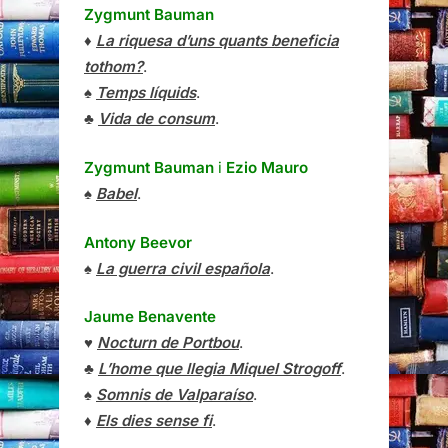
Zygmunt Bauman
♦
La riquesa d’uns quants beneficia
tothom?
.
♠
Temps líquids
.
♣
Vida de consum
.
Zygmunt Bauman
i
Ezio Mauro
♠
Babel
.
Antony Beevor
♠
La guerra civil española
.
Jaume Benavente
♥
Nocturn de Portbou
.
♣
L’home que llegia Miquel Strogoff
.
♠
Somnis de Valparaíso
.
♦
Els dies sense fi
.