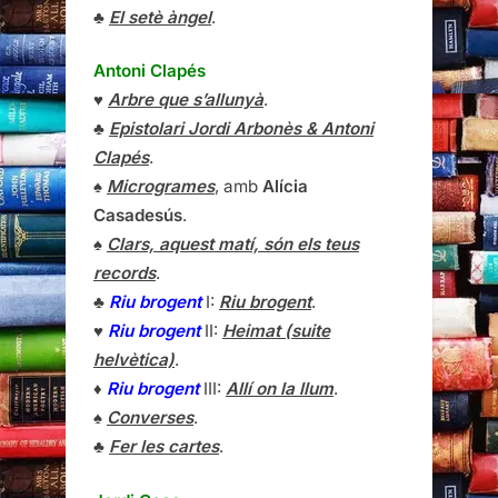
♣
El setè àngel
.
Antoni Clapés
♥
Arbre que s’allunyà
.
♣
Epistolari Jordi Arbonès & Antoni
Clapés
.
♠
Microgrames
, amb
Alícia
Casadesús
.
♠
Clars, aquest matí, són els teus
records
.
♣
Riu brogent
I:
Riu brogent
.
♥
Riu brogent
II:
Heimat (suite
helvètica)
.
♦
Riu brogent
III:
Allí on la llum
.
♠
Converses
.
♣
Fer les cartes
.