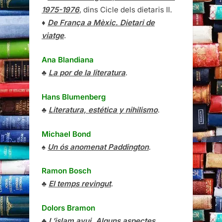
1975-1976
, dins Cicle dels dietaris II.
♦
De França a Mèxic. Dietari de
viatge
.
Ana Blandiana
♣
La por de la literatura
.
Hans Blumenberg
♣
Literatura, estética y nihilismo
.
Michael Bond
♠
Un ós anomenat Paddington
.
Ramon Bosch
♣
El temps revingut
.
Dolors Bramon
♣
L’islam avui. Alguns aspectes