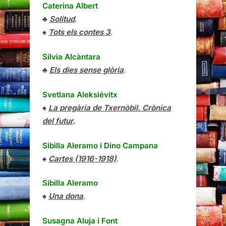
Caterina Albert
♣
Solitud
.
♠
Tots els contes 3
.
Sílvia Alcàntara
♣
Els dies sense glòria
.
Svetlana Aleksiévitx
♠
La pregària de Txernòbil. Crònica
del futur
.
Sibilla Aleramo
i
Dino Campana
♠
Cartes (1916-1918)
.
Sibilla Aleramo
♠
Una dona
.
Susagna Aluja i Font