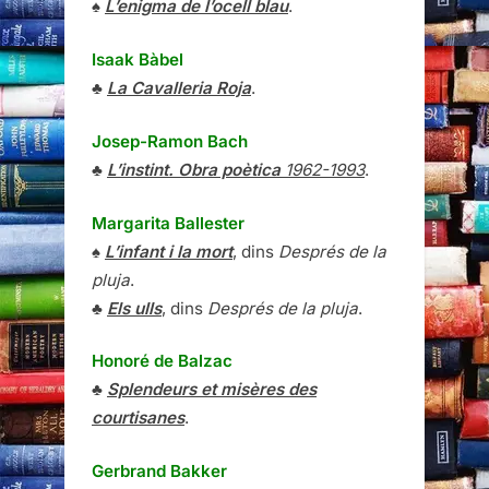
♠
L’enigma de l’ocell blau
.
Isaak Bàbel
♣
La Cavalleria Roja
.
Josep-Ramon Bach
♣
L’instint. Obra poètica
1962-1993
.
Margarita Ballester
♠
L’infant i la mort
, dins
Després de la
pluja
.
♣
Els ulls
, dins
Després de la pluja
.
Honoré de Balzac
♣
Splendeurs et misères des
courtisanes
.
Gerbrand Bakker