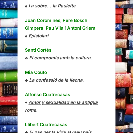
♠
I a sobre… la Paulette
.
Joan Coromines
,
Pere Bosch i
Gimpera
,
Pau Vila
i
Antoni Griera
♠
Epistolari
.
Santi Cortés
♣
El compromís amb la cultura
.
Mia Couto
♣
La confessió de la lleona
.
Alfonso Cuatrecasas
♠
Amor y sexualidad en la antigua
roma
.
Llibert Cuatrecasas
♣
El pas per la vida al meu país
.