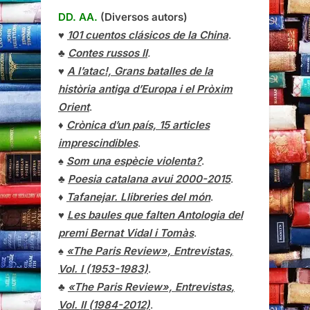
DD. AA.
(Diversos autors)
♥
101 cuentos clásicos de la China
.
♣
Contes russos II
.
♥
A l’atac!, Grans batalles de la
història antiga d’Europa i el Pròxim
Orient
.
♦
Crònica d’un país, 15 articles
imprescindibles
.
♠
Som una espècie violenta?
.
♣
Poesia catalana avui 2000-2015
.
♦
Tafanejar. Llibreries del món
.
♥
Les baules que falten Antologia del
premi Bernat Vidal i Tomàs
.
♠
«The Paris Review», Entrevistas,
Vol. I (1953-1983)
.
♣
«The Paris Review»,
Entrevistas
,
Vol. II (1984-2012)
.