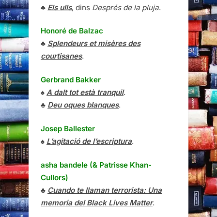
♣
Els ulls
, dins
Després de la pluja
.
Honoré de Balzac
♣
Splendeurs et misères des
courtisanes
.
Gerbrand Bakker
♠
A dalt tot està tranquil
.
♣
Deu oques blanques
.
Josep Ballester
♠
L’agitació de l’escriptura
.
asha bandele (& Patrisse Khan-
Cullors)
♣
Cuando te llaman terrorista: Una
memoria del Black Lives Matter
.