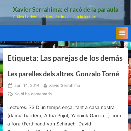
Skip
Xavier Serrahima: el racó de la paraula
to
Crítica i orientació literària: invitació a la lectura.
content
Etiqueta:
Las parejas de los demás
Les parelles dels altres, Gonzalo Torné
Posted
By
abril 14, 2014
XavierSerrahima
on
a
No hi ha comentaris
Les
Lectures: 73 D’un temps ençà, tant a casa nostra
parelles
dels
(damià bardera, Adrià Pujol, Yannick Garcia…) com
altres,
a fora (Ferdinand von Schirach, David
Gonzalo