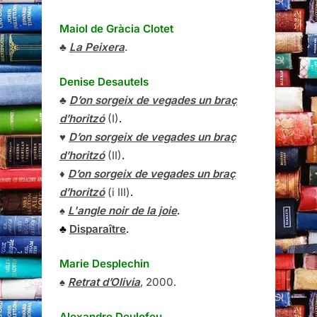
Maiol de Gràcia Clotet
♣
La Peixera
.
Denise Desautels
♣
D’on sorgeix de vegades un braç
d’horitzó
(I)
.
♥
D’on sorgeix de vegades un braç
d’horitzó
(II)
.
♦
D’on sorgeix de vegades un braç
d’horitzó
(i III)
.
♠
L'angle noir de la joie
.
♣
Disparaître
.
Marie Desplechin
♠
Retrat d’Olivia
, 2000.
Alexandre Deulofeu