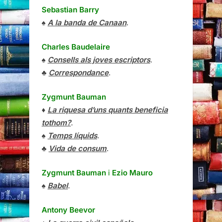
Sebastian Barry
♠
A la banda de Canaan
.
Charles Baudelaire
♠
Consells als joves escriptors
.
♣
Correspondance
.
Zygmunt Bauman
♦
La riquesa d’uns quants beneficia
tothom?
.
♠
Temps líquids
.
♣
Vida de consum
.
Zygmunt Bauman
i
Ezio Mauro
♠
Babel
.
Antony Beevor