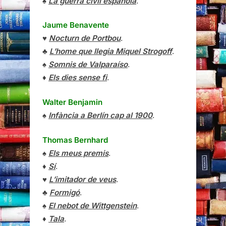
♠
La guerra civil española
.
Jaume Benavente
♥
Nocturn de Portbou
.
♣
L’home que llegia Miquel Strogoff
.
♠
Somnis de Valparaíso
.
♦
Els dies sense fi
.
Walter Benjamin
♠
Infància a Berlín cap al 1900
.
Thomas Bernhard
♠
Els meus premis
.
♦
Sí
.
♥
L’imitador de veus
.
♣
Formigó
.
♠
El nebot de Wittgenstein
.
♦
Tala
.