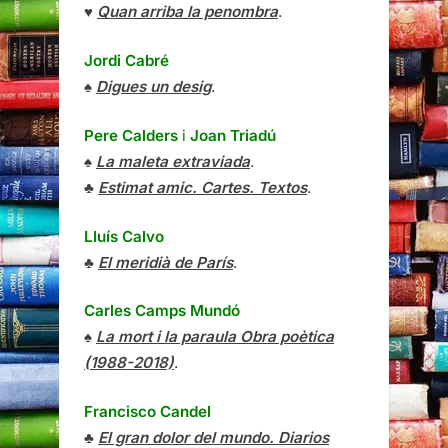
♥
Quan arriba la penombra
.
Jordi Cabré
♠
Digues un desig
.
Pere Calders
i
Joan Triadú
♠
La maleta extraviada
.
♣
Estimat amic. Cartes. Textos
.
Lluís Calvo
♣
El meridià de París
.
Carles Camps Mundó
♠
La mort i la paraula Obra poètica
(1988-2018)
.
Francisco Candel
♣
El gran dolor del mundo. Diarios