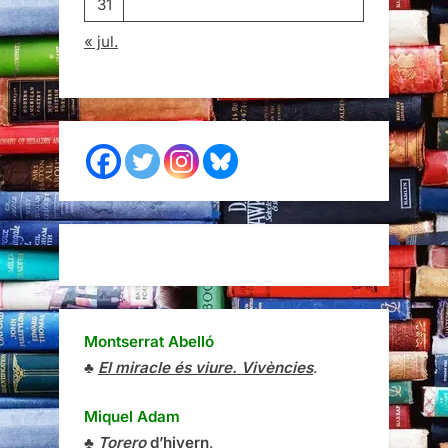
31
« jul.
Montserrat Abelló
♣
El miracle és viure. Vivències
.
Miquel Adam
♣
Torero
d’hivern
.