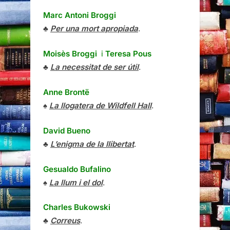
Marc Antoni Broggi
♣
Per una mort apropiada
.
Moisès Broggi
i
Teresa Pous
♣
La necessitat de ser útil
.
Anne Brontë
♠
La llogatera de Wildfell Hall
.
David Bueno
♣
L’enigma de la llibertat
.
Gesualdo Bufalino
♠
La llum i el dol
.
Charles Bukowski
♣
Correus
.