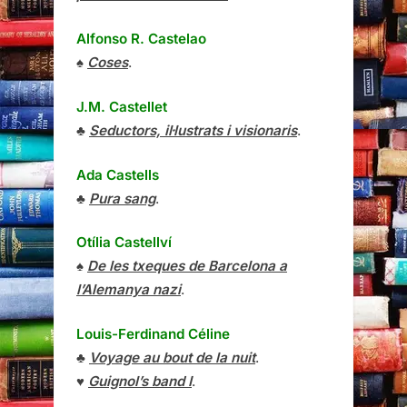
Alfonso R. Castelao
♠
Coses
.
J.M. Castellet
♣
Seductors, il·lustrats i visionaris
.
Ada Castells
♣
Pura sang
.
Otília Castellví
♠
De les txeques de Barcelona a
l’Alemanya nazi
.
Louis-Ferdinand Céline
♣
Voyage au bout de la nuit
.
♥
Guignol’s band I
.