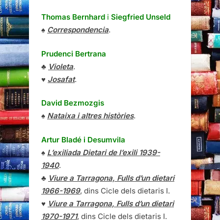
Thomas Bernhard
i
Siegfried Unseld
♠
Correspondencia
.
Prudenci Bertrana
♣
Violeta
.
♥
Josafat
.
David Bezmozgis
♠
Nataixa i altres històries
.
Artur Bladé i Desumvila
♠
L’exiliada Dietari de l’exili 1939-
1940
.
♣
Viure a Tarragona, Fulls d’un dietari
1966-1969
, dins Cicle dels dietaris I.
♥
Viure a Tarragona, Fulls d’un dietari
1970-1971
, dins Cicle dels dietaris I.