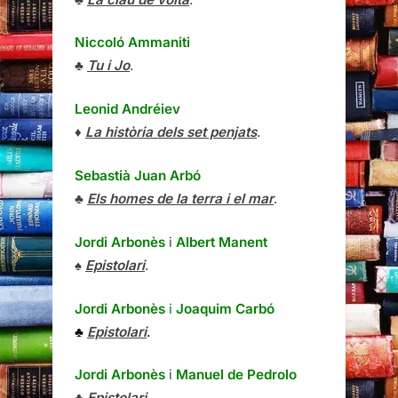
Niccoló Ammaniti
♣
Tu i Jo
.
Leonid Andréiev
♦
La història dels set penjats
.
Sebastià Juan Arbó
♣
Els homes de la terra i el mar
.
Jordi Arbonès
i
Albert Manent
♠
Epistolari
.
Jordi Arbonès
i
Joaquim Carbó
♣
Epistolari
.
Jordi Arbonès
i
Manuel de Pedrolo
♣
Epistolari
.