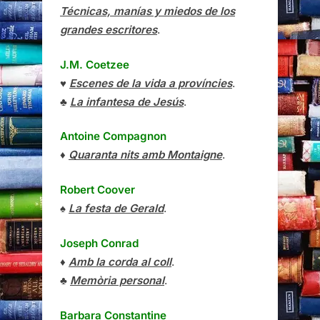
Técnicas, manías y miedos de los
grandes escritores
.
J.M. Coetzee
♥
Escenes de la vida a províncies
.
♣
La infantesa de Jesús
.
Antoine Compagnon
♦
Quaranta nits amb Montaigne
.
Robert Coover
♠
La festa de Gerald
.
Joseph Conrad
♦
Amb la corda al coll
.
♣
Memòria personal
.
Barbara Constantine