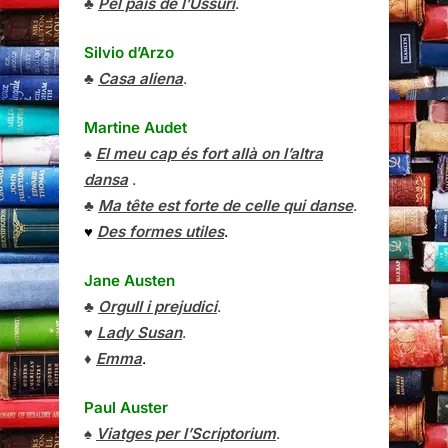
♣
Pel país de l’Ussuri
.
Silvio d’Arzo
♣
Casa aliena
.
Martine Audet
♠
El meu cap és fort allà on l’altra
dansa
.
♣
Ma tête est forte de celle qui danse
.
♥
Des formes utiles
.
Jane Austen
♣
Orgull i prejudici
.
♥
Lady Susan
.
♦
Emma
.
Paul Auster
♠
Viatges per l’Scriptorium
.