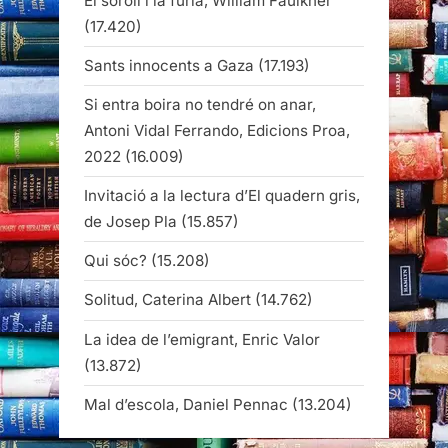
El soroll i la fúria, William Faulkner
(17.420)
Sants innocents a Gaza
(17.193)
Si entra boira no tendré on anar,
Antoni Vidal Ferrando, Edicions Proa,
2022
(16.009)
Invitació a la lectura d’El quadern gris,
de Josep Pla
(15.857)
Qui sóc?
(15.208)
Solitud, Caterina Albert
(14.762)
La idea de l’emigrant, Enric Valor
(13.872)
Mal d’escola, Daniel Pennac
(13.204)