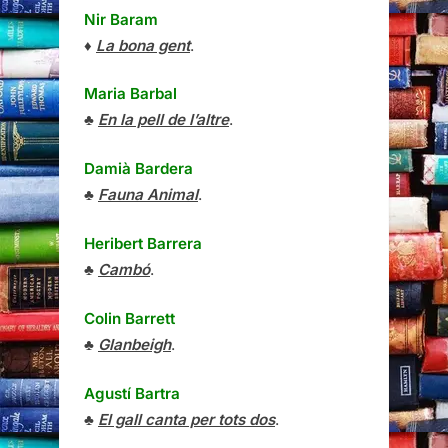
Nir Baram
♦
La bona gent
.
Maria Barbal
♣
En la pell de l’altre
.
Damià Bardera
♣
Fauna Animal
.
Heribert Barrera
♣
Cambó
.
Colin Barrett
♣
Glanbeigh
.
Agustí Bartra
♣
El gall canta per tots dos
.