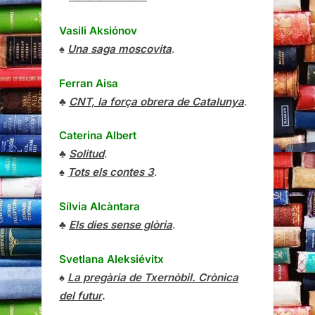
Vasili Aksiónov
♠
Una saga moscovita
.
Ferran Aisa
♣
CNT, la força obrera de Catalunya
.
Caterina Albert
♣
Solitud
.
♠
Tots els contes 3
.
Sílvia Alcàntara
♣
Els dies sense glòria
.
Svetlana Aleksiévitx
♠
La pregària de Txernòbil. Crònica
del futur
.