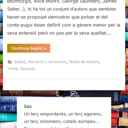
Bezmozgis, Alice Munro, George Saunders, James
Torné
Salter…), hi ha tot un conjunt d’autors que semblen
haver-se proposat demostrar que potser el del
conte pugui ésser definit com a gènere menor per la
seva extensió però no pas per la seva qualitat….
“Les
Continua llegint
»
parelles
dels
altres,
,
,
,
Català
Narració / narracions
Notes de lectura
Gonzalo
Torné”
Torné, Gonzalo
Sóc
Un terç empordanès, un terç egarenc,
un terç solsonenc, català, europeu…