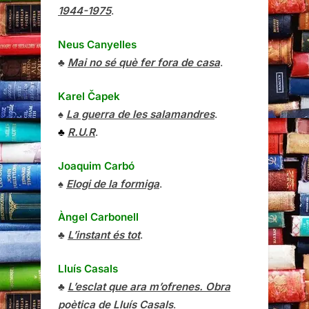
1944-1975
.
Neus Canyelles
♣
Mai no sé què fer fora de casa
.
Karel Čapek
♠
La guerra de les salamandres
.
♣
R.U.R
.
Joaquim Carbó
♠
Elogi de la formiga
.
Àngel Carbonell
♣
L’instant és tot
.
Lluís Casals
♣
L’esclat que ara m’ofrenes. Obra
poètica de Lluís Casals
.