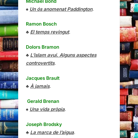
Michael Bond
♠
Un ós anomenat Paddington
.
Ramon Bosch
♣
El temps revingut
.
Dolors Bramon
♣
L’islam avui. Alguns aspectes
controvertits
.
Jacques Brault
♣
À jamais
.
Gerald Brenan
♠
Una vida pròpia
.
Joseph Brodsky
♣
La marca de l’aigua
.