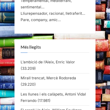
Temperamental, mediterrani,
sentimental…
Lliurepensador, racional, lletraferit…
Pare, company, amic…
Més llegits
L’ambició de l’Aleix, Enric Valor
(33.209)
Mirall trencat, Mercè Rodoreda
(29.220)
Les llunes i els calàpets, Antoni Vidal
Ferrando
(17.981)