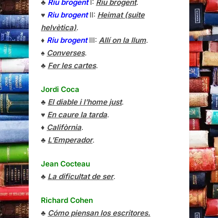
♣
Riu brogent
I:
Riu brogent
.
♥
Riu brogent
II:
Heimat (suite
helvètica)
.
♦
Riu brogent
III:
Allí on la llum
.
♠
Converses
.
♣
Fer les cartes
.
Jordi Coca
♣
El diable i l’home just
.
♥
En caure la tarda
.
♦
Califòrnia
.
♣
L’Emperador
.
Jean Cocteau
♣
La dificultat de ser
.
Richard Cohen
♣
Cómo piensan los escritores.