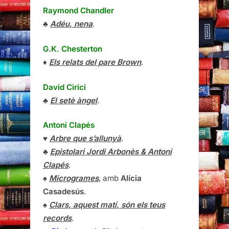
Raymond Chandler
♣
Adéu, nena
.
G.K. Chesterton
♦
Els relats del pare Brown
.
David Cirici
♣
El setè àngel
.
Antoni Clapés
♥
Arbre que s’allunyà
.
♣
Epistolari Jordi Arbonès & Antoni
Clapés
.
♠
Microgrames
, amb
Alícia
Casadesús
.
♠
Clars, aquest matí, són els teus
records
.