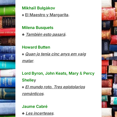
Mikhaïl Bulgàkov
♠
El Maestro y Margarita
.
Milena Busquets
♣
También esto pasará
.
Howard Butten
♠
Quan jo tenia cinc anys em vaig
matar
.
Lord Byron, John Keats, Mary
&
Percy
Shelle
y
♠
El mundo roto. Tres epistolarios
románticos
.
Jaume Cabré
♣
Les incerteses
.