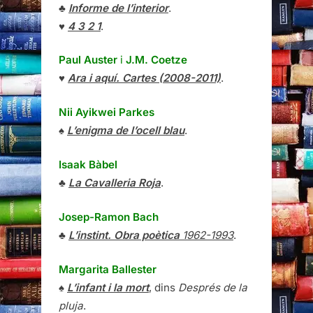
♣
Informe de l’interior
.
♥
4 3 2 1
.
Paul Auster
i
J.M. Coetze
♥
Ara i aquí. Cartes (2008-2011)
.
Nii Ayikwei Parkes
♠
L’enigma de l’ocell blau
.
Isaak Bàbel
♣
La Cavalleria Roja
.
Josep-Ramon Bach
♣
L’instint. Obra poètica
1962-1993
.
Margarita Ballester
♠
L’infant i la mort
, dins
Després de la
pluja
.