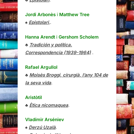
Jordi Arbonès
i
Matthew Tree
♠
Epistolari
,.
Hanna Arendt
i
Gershom Scholem
♣
Tradición y política.
Correspondencia (1939-1964)
.
Rafael Argullol
♣
Moisès Broggi, cirurgià, l’any 104 de
la seva vida
.
Aristòtil
♣
Ètica nicomaquea
.
Vladímir Arséniev
♠
Derzú Uzalà
.