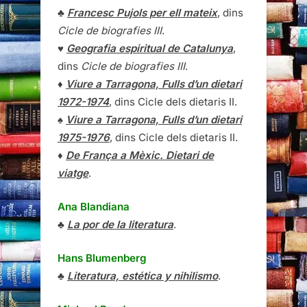
♣
Francesc Pujols per ell mateix
, dins
Cicle de biografies III
.
♥
Geografia espiritual de Catalunya
,
dins
Cicle de biografies III
.
♦
Viure a Tarragona, Fulls d’un dietari
1972-1974
, dins Cicle dels dietaris II.
♠
Viure a Tarragona, Fulls d’un dietari
1975-1976
, dins Cicle dels dietaris II.
♦
De França a Mèxic. Dietari de
viatge
.
Ana Blandiana
♣
La por de la literatura
.
Hans Blumenberg
♣
Literatura, estética y nihilismo
.