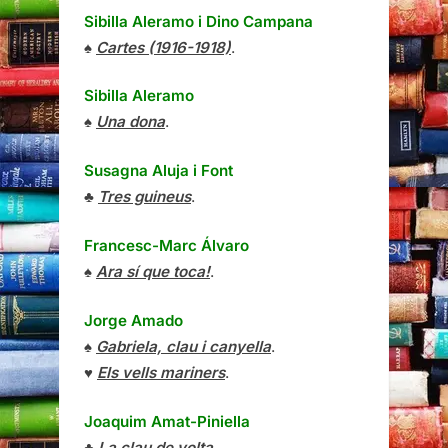
Sibilla Aleramo
i
Dino Campana
♠
Cartes (1916-1918)
.
Sibilla Aleramo
♠
Una dona
.
Susagna Aluja i Font
♣
Tres guineus
.
Francesc-Marc Álvaro
♠
Ara sí que toca!
.
Jorge Amado
♠
Gabriela, clau i canyella
.
♥
Els vells mariners
.
Joaquim Amat-Piniella
♣
La clau de volta
.