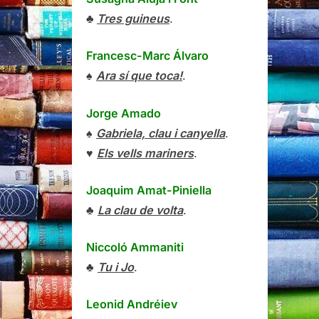
♣
Tres guineus
.
Francesc-Marc Álvaro
♠
Ara sí que toca!
.
Jorge Amado
♠
Gabriela, clau i canyella
.
♥
Els vells mariners
.
Joaquim Amat-Piniella
♣
La clau de volta
.
Niccoló Ammaniti
♣
Tu i Jo
.
Leonid Andréiev