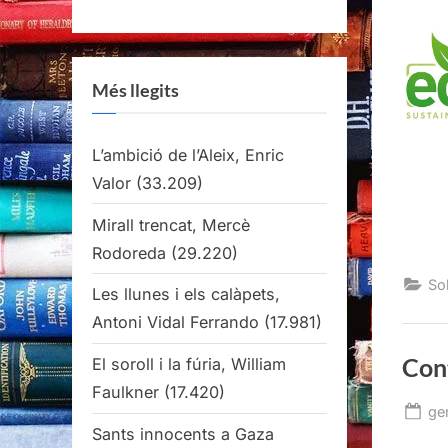
Més llegits
L’ambició de l’Aleix, Enric
Valor
(33.209)
Mirall trencat, Mercè
Rodoreda
(29.220)
Sob
Les llunes i els calàpets,
Antoni Vidal Ferrando
(17.981)
Con
El soroll i la fúria, William
Faulkner
(17.420)
Po
ge
Sants innocents a Gaza
on