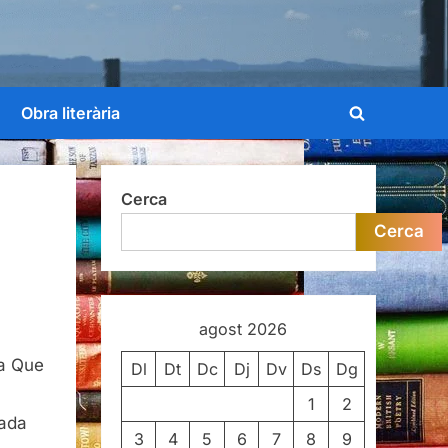
Obra literària
Toggle
search
form
Cerca
Cerca
agost 2026
litat
va Que
Dl
Dt
Dc
Dj
Dv
Ds
Dg
1
2
gada
3
4
5
6
7
8
9