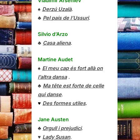
Vladímir Arséniev
♠
Derzú Uzalà
.
♣
Pel país de l’Ussuri
.
Silvio d’Arzo
♣
Casa aliena
.
Martine Audet
♠
El meu cap és fort allà on
l’altra dansa
.
♣
Ma tête est forte de celle
qui danse
.
♥
Des formes utiles
.
Jane Austen
♣
Orgull i prejudici
.
♥
Lady Susan
.