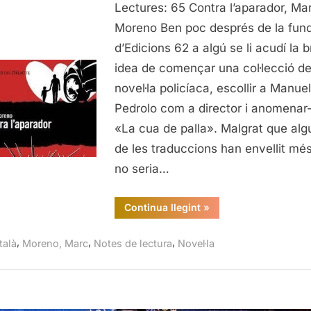
Lectures: 65 Contra l’aparador, Ma
l’apara
Marc
Moreno Ben poc després de la fun
Moren
d’Edicions 62 a algú se li acudí la br
idea de començar una col·lecció d
novel·la policíaca, escollir a Manue
Pedrolo com a director i anomenar-
«La cua de palla». Malgrat que al
de les traduccions han envellit mé
no seria…
“Contra
Continua llegint
»
l’aparador,
Marc
Moreno”
,
,
,
talà
Moreno, Marc
Notes de lectura
Novel·la