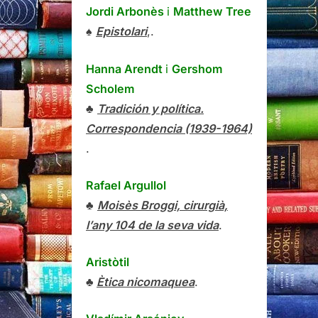
Jordi Arbonès
i
Matthew Tree
♠
Epistolari
,.
Hanna Arendt
i
Gershom
Scholem
♣
Tradición y política.
Correspondencia (1939-1964)
.
Rafael Argullol
♣
Moisès Broggi, cirurgià,
l’any 104 de la seva vida
.
Aristòtil
♣
Ètica nicomaquea
.