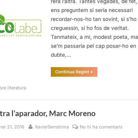
rera l’altra. Tantes vegades, de fet
ens preguntem si seria necessari
recordar-nos-ho tan sovint, si s’ho
creguessin, si ho fos de veritat.
Tanmateix, a mi, modest poeta, ma
se’m passaria pel cap posar-ho en
dubte,…
“Sostenibilitat
Continua llegint
»
selectiva”
re literatura
tra l’aparador, Marc Moreno
sted
By
a
ner 21, 2016
XavierSerrahima
No hi ha comentaris
Contra