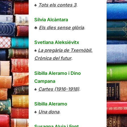
♠
Tots els contes 3
.
Sílvia Alcàntara
♣
Els dies sense glòria
.
Svetlana Aleksiévitx
♠
La pregària de Txernòbil.
Crònica del futur
.
Sibilla Aleramo
i
Dino
Campana
♠
Cartes (1916-1918)
.
Sibilla Aleramo
♠
Una dona
.
Susagna Aluja i Font