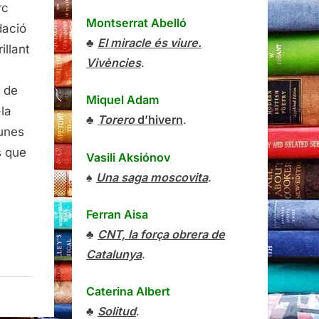
rc
dor,
Montserrat Abelló
dació
♣
El miracle és viure.
o
illant
Vivències
.
e
l de
Miquel Adam
la
♣
Torero
d’hivern
.
gunes
s que
Vasili Aksiónov
♠
Una saga moscovita
.
Ferran Aisa
♣
CNT, la força obrera de
Catalunya
.
Caterina Albert
♣
Solitud
.