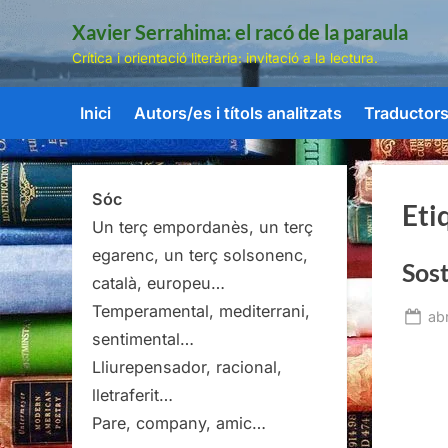
Skip
Xavier Serrahima: el racó de la paraula
to
Crítica i orientació literària: invitació a la lectura.
content
Inici
Autors/es i títols analitzats
Traductors/
Sóc
Eti
Un terç empordanès, un terç
egarenc, un terç solsonenc,
Sost
català, europeu…
Temperamental, mediterrani,
Po
abr
sentimental…
on
Lliurepensador, racional,
lletraferit…
Pare, company, amic…