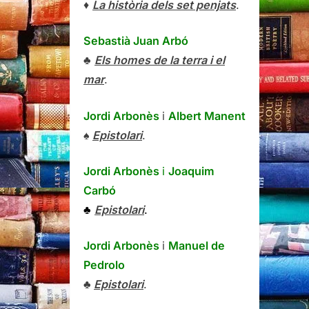
♦
La història dels set penjats
.
Sebastià Juan Arbó
♣
Els homes de la terra i el
mar
.
Jordi Arbonès
i
Albert Manent
♠
Epistolari
.
Jordi Arbonès
i
Joaquim
Carbó
♣
Epistolari
.
Jordi Arbonès
i
Manuel de
Pedrolo
♣
Epistolari
.