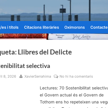
es i títols
Citacions literàries
Oxímorons
Contacte
queta:
Llibres del Delicte
enibilitat selectiva
sted
By
a
il 8, 2026
XavierSerrahima
No hi ha comentaris
Sostenibi
Lectures: 70 Sostenibilitat selecti
selectiva
el Govern actual és el Govern de
Tothom ens ho repeteixen una ve