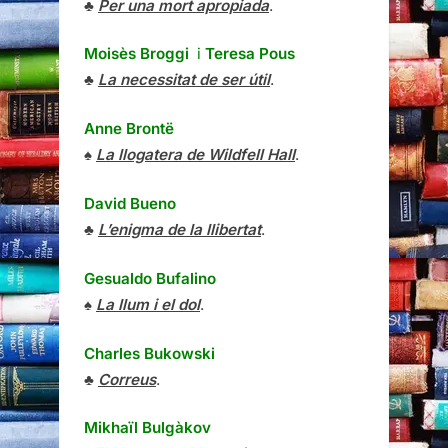
♣
Per una mort apropiada
.
Moisès Broggi
i
Teresa Pous
♣
La necessitat de ser útil
.
Anne Brontë
♠
La llogatera de Wildfell Hall
.
David Bueno
♣
L’enigma de la llibertat
.
Gesualdo Bufalino
♠
La llum i el dol
.
Charles Bukowski
♣
Correus
.
Mikhaïl Bulgàkov