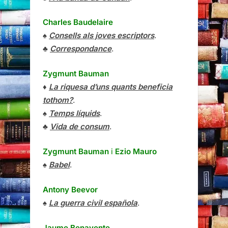
Charles Baudelaire
♠
Consells als joves escriptors
.
♣
Correspondance
.
Zygmunt Bauman
♦
La riquesa d’uns quants beneficia
tothom?
.
♠
Temps líquids
.
♣
Vida de consum
.
Zygmunt Bauman
i
Ezio Mauro
♠
Babel
.
Antony Beevor
♠
La guerra civil española
.
Jaume Benavente