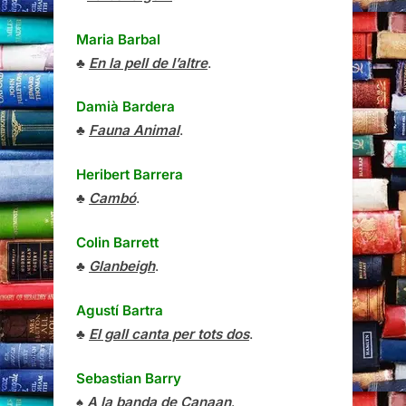
Maria Barbal
♣
En la pell de l’altre
.
Damià Bardera
♣
Fauna Animal
.
Heribert Barrera
♣
Cambó
.
Colin Barrett
♣
Glanbeigh
.
Agustí Bartra
♣
El gall canta per tots dos
.
Sebastian Barry
♠
A la banda de Canaan
.