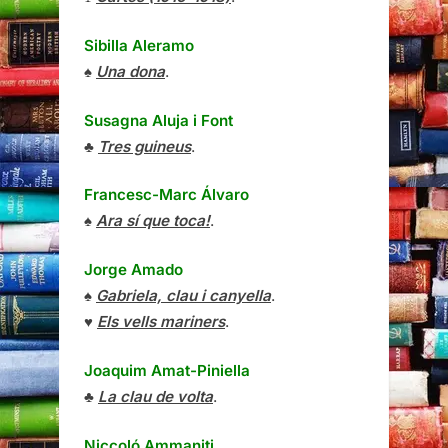
Sibilla Aleramo
♠
Una dona
.
Susagna Aluja i Font
♣
Tres guineus
.
Francesc-Marc Álvaro
♠
Ara sí que toca!
.
Jorge Amado
♠
Gabriela, clau i canyella
.
♥
Els vells mariners
.
Joaquim Amat-Piniella
♣
La clau de volta
.
Niccoló Ammaniti