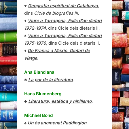
♥
Geografia espiritual de Catalunya
,
dins
Cicle de biografies III
.
♦
Viure a Tarragona, Fulls d’un dietari
1972-1974
, dins Cicle dels dietaris II.
♠
Viure a Tarragona, Fulls d’un dietari
1975-1976
, dins Cicle dels dietaris II.
♦
De França a Mèxic. Dietari de
viatge
.
Ana Blandiana
♣
La por de la literatura
.
Hans Blumenberg
♣
Literatura, estética y nihilismo
.
Michael Bond
♠
Un ós anomenat Paddington
.