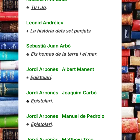
♣
Tu i Jo
.
Leonid Andréiev
♦
La història dels set penjats
.
Sebastià Juan Arbó
♣
Els homes de la terra i el mar
.
Jordi Arbonès
i
Albert Manent
♠
Epistolari
.
Jordi Arbonès
i
Joaquim Carbó
♣
Epistolari
.
Jordi Arbonès
i
Manuel de Pedrolo
♣
Epistolari
.
Jordi Arbonès
i
Matthew Tree