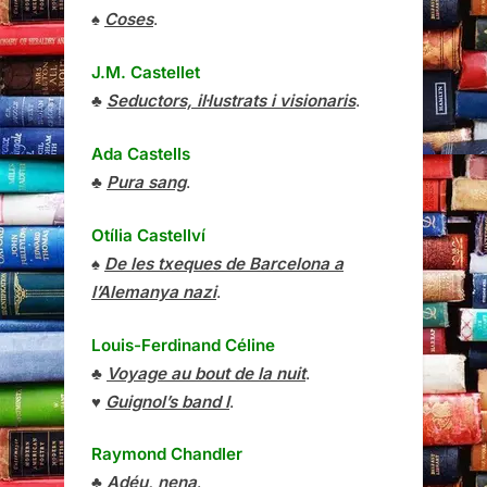
♠
Coses
.
J.M. Castellet
♣
Seductors, il·lustrats i visionaris
.
Ada Castells
♣
Pura sang
.
Otília Castellví
♠
De les txeques de Barcelona a
l’Alemanya nazi
.
Louis-Ferdinand Céline
♣
Voyage au bout de la nuit
.
♥
Guignol’s band I
.
Raymond Chandler
♣
Adéu, nena
.