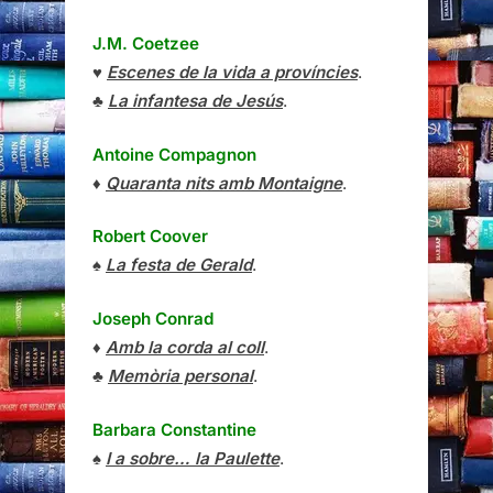
J.M. Coetzee
♥
Escenes de la vida a províncies
.
♣
La infantesa de Jesús
.
Antoine Compagnon
♦
Quaranta nits amb Montaigne
.
Robert Coover
♠
La festa de Gerald
.
Joseph Conrad
♦
Amb la corda al coll
.
♣
Memòria personal
.
Barbara Constantine
♠
I a sobre… la Paulette
.