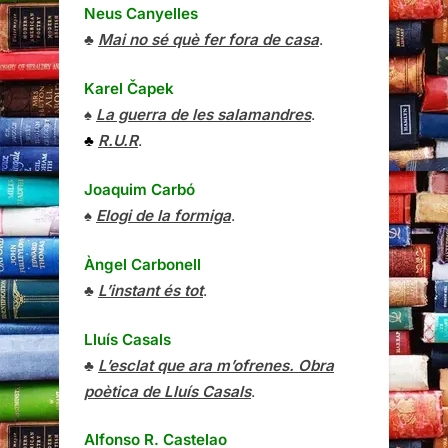
Neus Canyelles
♣
Mai no sé què fer fora de casa
.
Karel Čapek
♠
La guerra de les salamandres
.
♣
R.U.R
.
Joaquim Carbó
♠
Elogi de la formiga
.
Àngel Carbonell
♣
L’instant és tot
.
Lluís Casals
♣
L’esclat que ara m’ofrenes. Obra
poètica de Lluís Casals
.
Alfonso R. Castelao