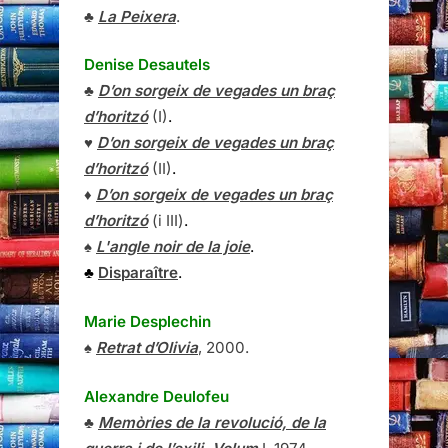
♣
La Peixera
.
Denise Desautels
♣
D’on sorgeix de vegades un braç
d’horitzó
(I)
.
♥
D’on sorgeix de vegades un braç
d’horitzó
(II)
.
♦
D’on sorgeix de vegades un braç
d’horitzó
(i III)
.
♠
L'angle noir de la joie
.
♣
Disparaître
.
Marie Desplechin
♠
Retrat d’Olivia
, 2000.
Alexandre Deulofeu
♣
Memòries de la revolució, de la