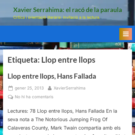
Skip
Xavier Serrahima: el racó de la paraula
to
Crítica i orientació literària: invitació a la lectura.
content
Etiqueta:
Llop entre llops
Llop entre llops, Hans Fallada
Posted
By
gener 25, 2013
XavierSerrahima
on
a
No hi ha comentaris
Llop
entre
Lectures: 78 Llop entre llops, Hans Fallada En la
llops,
seva nota a The Notorious Jumping Frog Of
Hans
Calaveras County, Mark Twain compartia amb els
Fallada