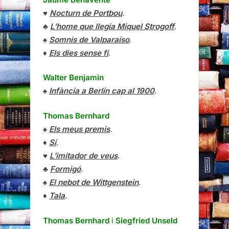
♥
Nocturn de Portbou
.
♣
L’home que llegia Miquel Strogoff
.
♠
Somnis de Valparaíso
.
♦
Els dies sense fi
.
Walter Benjamin
♠
Infància a Berlín cap al 1900
.
Thomas Bernhard
♠
Els meus premis
.
♦
Sí
.
♥
L’imitador de veus
.
♣
Formigó
.
♠
El nebot de Wittgenstein
.
♦
Tala
.
Thomas Bernhard
i
Siegfried Unseld