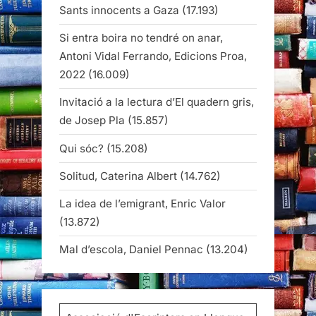
Sants innocents a Gaza
(17.193)
Si entra boira no tendré on anar,
Antoni Vidal Ferrando, Edicions Proa,
2022
(16.009)
Invitació a la lectura d’El quadern gris,
de Josep Pla
(15.857)
Qui sóc?
(15.208)
Solitud, Caterina Albert
(14.762)
La idea de l’emigrant, Enric Valor
(13.872)
Mal d’escola, Daniel Pennac
(13.204)