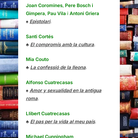
Joan Coromines
,
Pere Bosch i
Gimpera
,
Pau Vila
i
Antoni Griera
♠
Epistolari
.
Santi Cortés
♣
El compromís amb la cultura
.
Mia Couto
♣
La confessió de la lleona
.
Alfonso Cuatrecasas
♠
Amor y sexualidad en la antigua
roma
.
Llibert Cuatrecasas
♣
El pas per la vida al meu país
.
Michael Cunningham