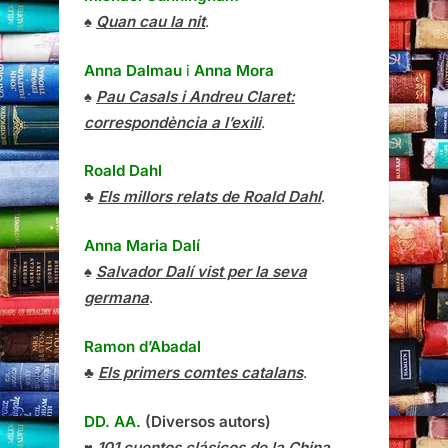
♠
Quan cau la nit
.
Anna Dalmau
i
Anna Mora
♠
Pau Casals i Andreu Claret:
correspondència a l’exili
.
Roald Dahl
♣
Els millors relats de Roald Dahl
.
Anna Maria Dalí
♠
Salvador Dalí vist per la seva
germana
.
Ramon d’Abadal
♣
Els primers comtes catalans
.
DD. AA.
(Diversos autors)
♥
101 cuentos clásicos de la China
.