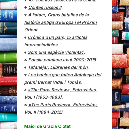
♣
Contes russos II
.
♥
A l’atac!, Grans batalles de la
història antiga d’Europa i el Pròxim
Orient
.
♦
Crònica d’un país, 15 articles
imprescindibles
.
♠
Som una espècie violenta?
.
♣
Poesia catalana avui 2000-2015
.
♦
Tafanejar. Llibreries del món
.
♥
Les baules que falten Antologia del
premi Bernat Vidal i Tomàs
.
♠
«The Paris Review», Entrevistas,
Vol. I (1953-1983)
.
♣
«The Paris Review»,
Entrevistas
,
Vol. II (1984-2012)
.
Maiol de Gràcia Clotet