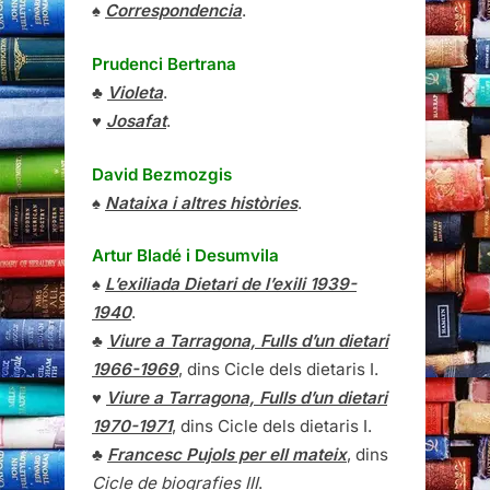
♠
Correspondencia
.
Prudenci Bertrana
♣
Violeta
.
♥
Josafat
.
David Bezmozgis
♠
Nataixa i altres històries
.
Artur Bladé i Desumvila
♠
L’exiliada Dietari de l’exili 1939-
1940
.
♣
Viure a Tarragona, Fulls d’un dietari
1966-1969
, dins Cicle dels dietaris I.
♥
Viure a Tarragona, Fulls d’un dietari
1970-1971
, dins Cicle dels dietaris I.
♣
Francesc Pujols per ell mateix
, dins
Cicle de biografies III
.