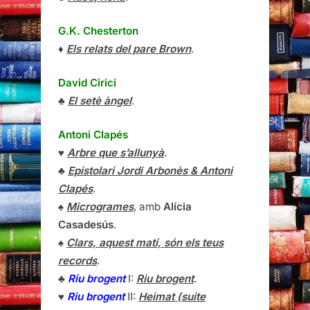
G.K. Chesterton
♦
Els relats del pare Brown
.
David Cirici
♣
El setè àngel
.
Antoni Clapés
♥
Arbre que s’allunyà
.
♣
Epistolari Jordi Arbonès & Antoni
Clapés
.
♠
Microgrames
, amb
Alícia
Casadesús
.
♠
Clars, aquest matí, són els teus
records
.
♣
Riu brogent
I:
Riu brogent
.
♥
Riu brogent
II:
Heimat (suite