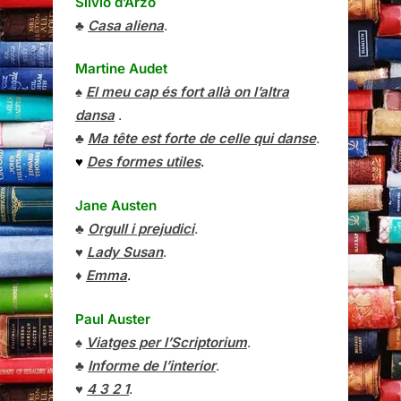
Silvio d’Arzo
♣
Casa aliena
.
Martine Audet
♠
El meu cap és fort allà on l’altra
dansa
.
♣
Ma tête est forte de celle qui danse
.
♥
Des formes utiles
.
Jane Austen
♣
Orgull i prejudici
.
♥
Lady Susan
.
♦
Emma
.
Paul Auster
♠
Viatges per l’Scriptorium
.
♣
Informe de l’interior
.
♥
4 3 2 1
.