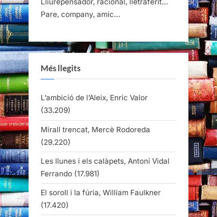
Lliurepensador, racional, lletraferit…
Pare, company, amic…
Més llegits
L’ambició de l’Aleix, Enric Valor
(33.209)
Mirall trencat, Mercè Rodoreda
(29.220)
Les llunes i els calàpets, Antoni Vidal
Ferrando
(17.981)
El soroll i la fúria, William Faulkner
(17.420)