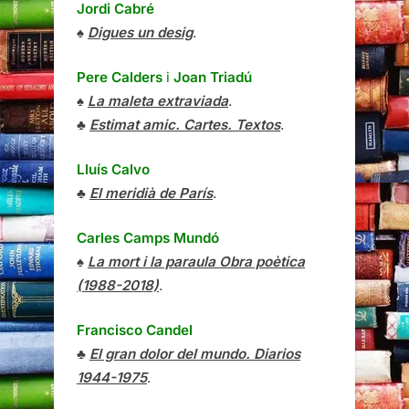
Jordi Cabré
♠
Digues un desig
.
Pere Calders
i
Joan Triadú
♠
La maleta extraviada
.
♣
Estimat amic. Cartes. Textos
.
Lluís Calvo
♣
El meridià de París
.
Carles Camps Mundó
♠
La mort i la paraula Obra poètica
(1988-2018)
.
Francisco Candel
♣
El gran dolor del mundo. Diarios
1944-1975
.