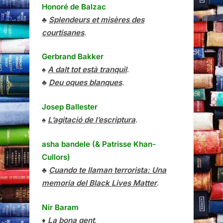
Honoré de Balzac
♣
Splendeurs et misères des
courtisanes
.
Gerbrand Bakker
♠
A dalt tot està tranquil
.
♣
Deu oques blanques
.
Josep Ballester
♠
L’agitació de l’escriptura
.
asha bandele (& Patrisse Khan-
Cullors)
♣
Cuando te llaman terrorista: Una
memoria del Black Lives Matter
.
Nir Baram
♦
La bona gent
.