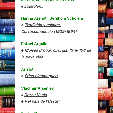
♠
Epistolari
,.
Hanna Arendt
i
Gershom Scholem
♣
Tradición y política.
Correspondencia (1939-1964)
.
Rafael Argullol
♣
Moisès Broggi, cirurgià, l’any 104 de
la seva vida
.
Aristòtil
♣
Ètica nicomaquea
.
Vladímir Arséniev
♠
Derzú Uzalà
.
♣
Pel país de l’Ussuri
.