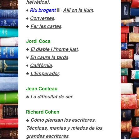
helvètica)
.
♦
Riu brogent
III:
Allí on la llum
.
♠
Converses
.
♣
Fer les cartes
.
Jordi Coca
♣
El diable i l’home just
.
♥
En caure la tarda
.
♦
Califòrnia
.
♣
L’Emperador
.
Jean Cocteau
♣
La dificultat de ser
.
Richard Cohen
♣
Cómo piensan los escritores.
Técnicas, manías y miedos de los
grandes escritores
.