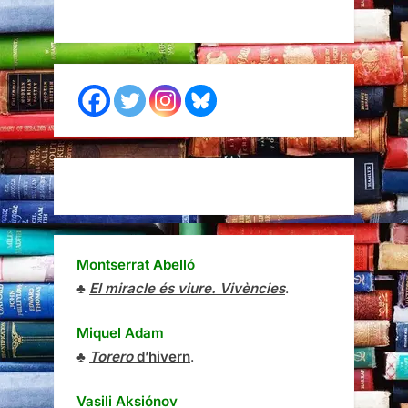
Montserrat Abelló
♣
El miracle és viure. Vivències
.
Miquel Adam
♣
Torero
d’hivern
.
Vasili Aksiónov