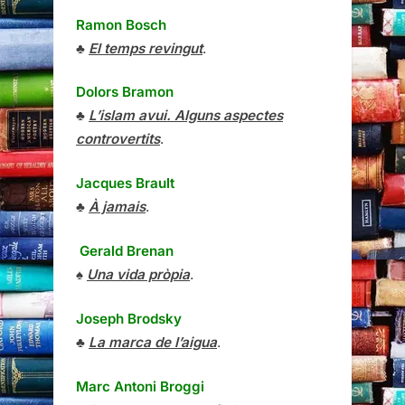
Ramon Bosch
♣
El temps revingut
.
Dolors Bramon
♣
L’islam avui. Alguns aspectes
controvertits
.
Jacques Brault
♣
À jamais
.
Gerald Brenan
♠
Una vida pròpia
.
Joseph Brodsky
♣
La marca de l’aigua
.
Marc Antoni Broggi