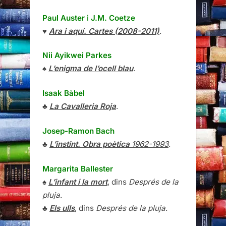
Paul Auster
i
J.M. Coetze
♥
Ara i aquí. Cartes (2008-2011)
.
Nii Ayikwei Parkes
♠
L’enigma de l’ocell blau
.
Isaak Bàbel
♣
La Cavalleria Roja
.
Josep-Ramon Bach
♣
L’instint. Obra poètica
1962-1993
.
Margarita Ballester
♠
L’infant i la mort
, dins
Després de la
pluja
.
♣
Els ulls
, dins
Després de la pluja
.