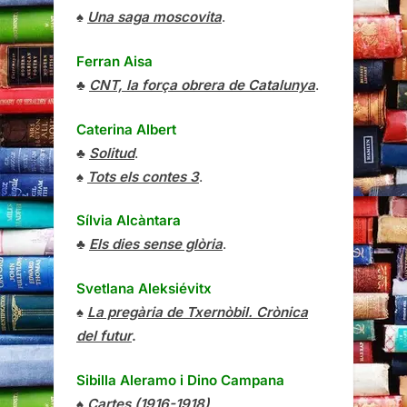
♠
Una saga moscovita
.
Ferran Aisa
♣
CNT, la força obrera de Catalunya
.
Caterina Albert
♣
Solitud
.
♠
Tots els contes 3
.
Sílvia Alcàntara
♣
Els dies sense glòria
.
Svetlana Aleksiévitx
♠
La pregària de Txernòbil. Crònica
del futur
.
Sibilla Aleramo
i
Dino Campana
♠
Cartes (1916-1918)
.