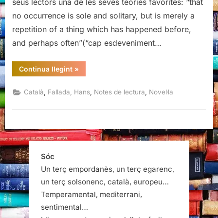
seus lectors una de les seves teories favorites: “that
no occurrence is sole and solitary, but is merely a
repetition of a thing which has happened before,
and perhaps often”(“cap esdeveniment…
“Llop
Continua llegint
»
entre
llops,
Hans
,
,
,
Català
Fallada, Hans
Notes de lectura
Novel·la
Fallada”
Sóc
Un terç empordanès, un terç egarenc,
un terç solsonenc, català, europeu…
Temperamental, mediterrani,
sentimental…