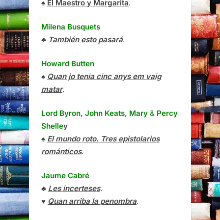
♠
El Maestro y Margarita
.
Milena Busquets
♣
También esto pasará
.
Howard Butten
♠
Quan jo tenia cinc anys em vaig
matar
.
Lord Byron, John Keats, Mary
&
Percy
Shelle
y
♠
El mundo roto. Tres epistolarios
románticos
.
Jaume Cabré
♣
Les incerteses
.
♥
Quan arriba la penombra
.