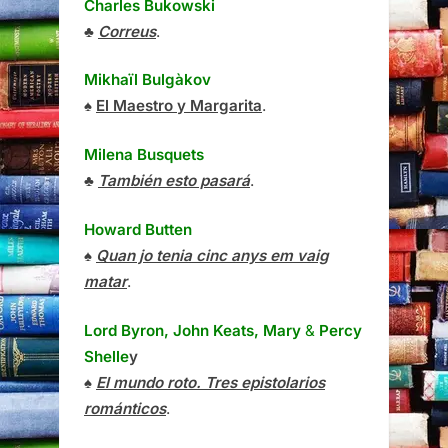
Charles Bukowski
♣
Correus
.
Mikhaïl Bulgàkov
♠
El Maestro y Margarita
.
Milena Busquets
♣
También esto pasará
.
Howard Butten
♠
Quan jo tenia cinc anys em vaig
matar
.
Lord Byron, John Keats, Mary
&
Percy
Shelle
y
♠
El mundo roto. Tres epistolarios
románticos
.