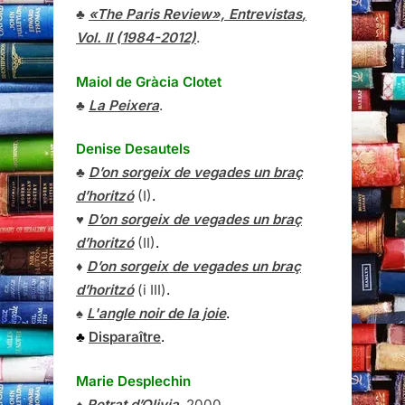
♣
«The Paris Review»,
Entrevistas
,
Vol. II (1984-2012)
.
Maiol de Gràcia Clotet
♣
La Peixera
.
Denise Desautels
♣
D’on sorgeix de vegades un braç
d’horitzó
(I)
.
♥
D’on sorgeix de vegades un braç
d’horitzó
(II)
.
♦
D’on sorgeix de vegades un braç
d’horitzó
(i III)
.
♠
L'angle noir de la joie
.
♣
Disparaître
.
Marie Desplechin
♠
Retrat d’Olivia
, 2000.