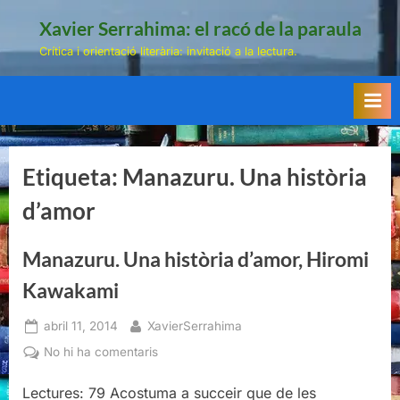
Skip
Xavier Serrahima: el racó de la paraula
to
Crítica i orientació literària: invitació a la lectura.
content
Etiqueta:
Manazuru. Una història
d’amor
Manazuru. Una història d’amor, Hiromi
Kawakami
Posted
By
abril 11, 2014
XavierSerrahima
on
a
No hi ha comentaris
Manazuru.
Lectures: 79 Acostuma a succeir que de les
Una