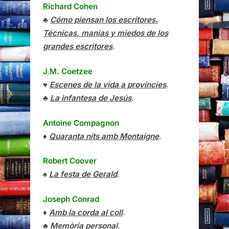
Richard Cohen
♣
Cómo piensan los escritores.
Técnicas, manías y miedos de los
grandes escritores
.
J.M. Coetzee
♥
Escenes de la vida a províncies
.
♣
La infantesa de Jesús
.
Antoine Compagnon
♦
Quaranta nits amb Montaigne
.
Robert Coover
♠
La festa de Gerald
.
Joseph Conrad
♦
Amb la corda al coll
.
♣
Memòria personal
.