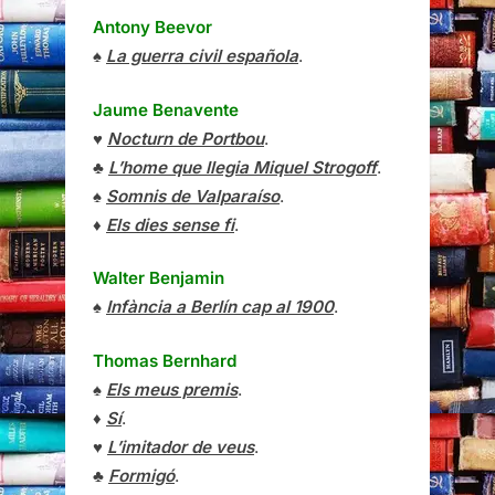
Antony Beevor
♠
La guerra civil española
.
Jaume Benavente
♥
Nocturn de Portbou
.
♣
L’home que llegia Miquel Strogoff
.
♠
Somnis de Valparaíso
.
♦
Els dies sense fi
.
Walter Benjamin
♠
Infància a Berlín cap al 1900
.
Thomas Bernhard
♠
Els meus premis
.
♦
Sí
.
♥
L’imitador de veus
.
♣
Formigó
.