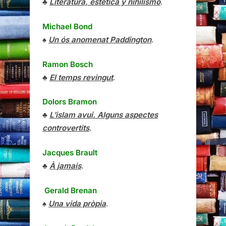
♣
Literatura, estética y nihilismo
.
Michael Bond
♠
Un ós anomenat Paddington
.
Ramon Bosch
♣
El temps revingut
.
Dolors Bramon
♣
L’islam avui. Alguns aspectes
controvertits
.
Jacques Brault
♣
À jamais
.
Gerald Brenan
♠
Una vida pròpia
.