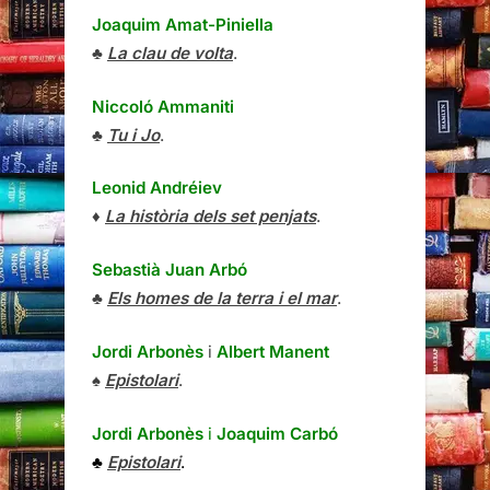
Joaquim Amat-Piniella
♣
La clau de volta
.
Niccoló Ammaniti
♣
Tu i Jo
.
Leonid Andréiev
♦
La història dels set penjats
.
Sebastià Juan Arbó
♣
Els homes de la terra i el mar
.
Jordi Arbonès
i
Albert Manent
♠
Epistolari
.
Jordi Arbonès
i
Joaquim Carbó
♣
Epistolari
.