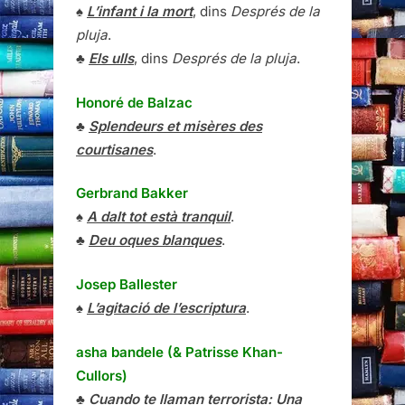
♠
L’infant i la mort
, dins
Després de la
pluja
.
♣
Els ulls
, dins
Després de la pluja
.
Honoré de Balzac
♣
Splendeurs et misères des
courtisanes
.
Gerbrand Bakker
♠
A dalt tot està tranquil
.
♣
Deu oques blanques
.
Josep Ballester
♠
L’agitació de l’escriptura
.
asha bandele (& Patrisse Khan-
Cullors)
♣
Cuando te llaman terrorista: Una