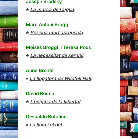
Joseph Brodsky
♣
La marca de l’aigua
.
Marc Antoni Broggi
♣
Per una mort apropiada
.
Moisès Broggi
i
Teresa Pous
♣
La necessitat de ser útil
.
Anne Brontë
♠
La llogatera de Wildfell Hall
.
David Bueno
♣
L’enigma de la llibertat
.
Gesualdo Bufalino
♠
La llum i el dol
.