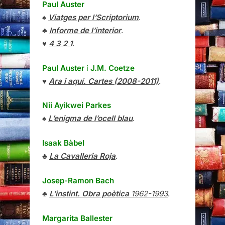
Paul Auster
♠
Viatges per l’Scriptorium
.
♣
Informe de l’interior
.
♥
4 3 2 1
.
Paul Auster
i
J.M. Coetze
♥
Ara i aquí. Cartes (2008-2011)
.
Nii Ayikwei Parkes
♠
L’enigma de l’ocell blau
.
Isaak Bàbel
♣
La Cavalleria Roja
.
Josep-Ramon Bach
♣
L’instint. Obra poètica
1962-1993
.
Margarita Ballester