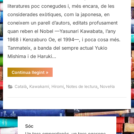
història
literatures poc conegudes i, més encara, de les
d’amor,
considerades exòtiques, com la japonesa, en
Hiromi
coneixem un parell d’autors, editats profusament
Kawakami
quan reben el Nobel —Yasunari Kawabata, l’any
1968 i Kenzaburo Oe, el 1994—, i poca cosa més.
Tanmateix, a banda del sempre actual Yukio
Mishima i de Haruki…
“Manazuru.
Continua llegint
»
Una
història
d’amor,
,
,
,
Català
Kawakami, Hiromi
Notes de lectura
Novel·la
Hiromi
Kawakami”
Sóc
Un terç empordanès, un terç egarenc,