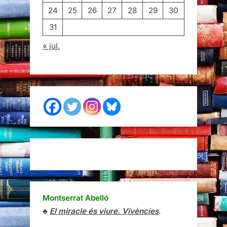
24
25
26
27
28
29
30
31
« jul.
Montserrat Abelló
♣
El miracle és viure. Vivències
.