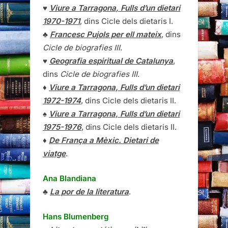
♥
Viure a Tarragona, Fulls d’un dietari
1970-1971
, dins Cicle dels dietaris I.
♣
Francesc Pujols per ell mateix
, dins
Cicle de biografies III
.
♥
Geografia espiritual de Catalunya
,
dins
Cicle de biografies III
.
♦
Viure a Tarragona, Fulls d’un dietari
1972-1974
, dins Cicle dels dietaris II.
♠
Viure a Tarragona, Fulls d’un dietari
1975-1976
, dins Cicle dels dietaris II.
♦
De França a Mèxic. Dietari de
viatge
.
Ana Blandiana
♣
La por de la literatura
.
Hans Blumenberg