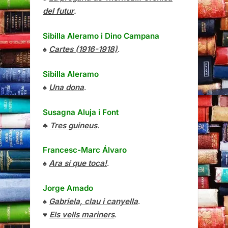
del futur
.
Sibilla Aleramo
i
Dino Campana
♠
Cartes (1916-1918)
.
Sibilla Aleramo
♠
Una dona
.
Susagna Aluja i Font
♣
Tres guineus
.
Francesc-Marc Álvaro
♠
Ara sí que toca!
.
Jorge Amado
♠
Gabriela, clau i canyella
.
♥
Els vells mariners
.