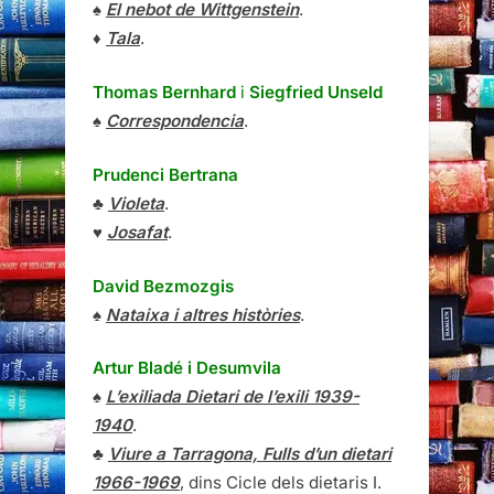
♠
El nebot de Wittgenstein
.
♦
Tala
.
Thomas Bernhard
i
Siegfried Unseld
♠
Correspondencia
.
Prudenci Bertrana
♣
Violeta
.
♥
Josafat
.
David Bezmozgis
♠
Nataixa i altres històries
.
Artur Bladé i Desumvila
♠
L’exiliada Dietari de l’exili 1939-
1940
.
♣
Viure a Tarragona, Fulls d’un dietari
1966-1969
, dins Cicle dels dietaris I.