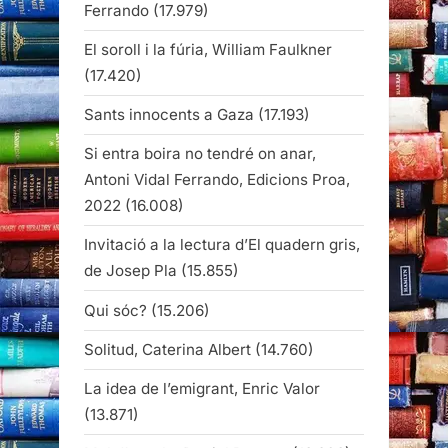
Ferrando
(17.979)
El soroll i la fúria, William Faulkner
(17.420)
Sants innocents a Gaza
(17.193)
Si entra boira no tendré on anar,
Antoni Vidal Ferrando, Edicions Proa,
2022
(16.008)
Invitació a la lectura d’El quadern gris,
de Josep Pla
(15.855)
Qui sóc?
(15.206)
Solitud, Caterina Albert
(14.760)
La idea de l’emigrant, Enric Valor
(13.871)