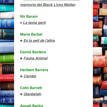
memoria del Black Lives Matter
.
Nir Baram
♦
La bona gent
.
Maria Barbal
♣
En la pell de l’altre
.
Damià Bardera
♣
Fauna Animal
.
Heribert Barrera
♣
Cambó
.
Colin Barrett
♣
Glanbeigh
.
Agustí Bartra