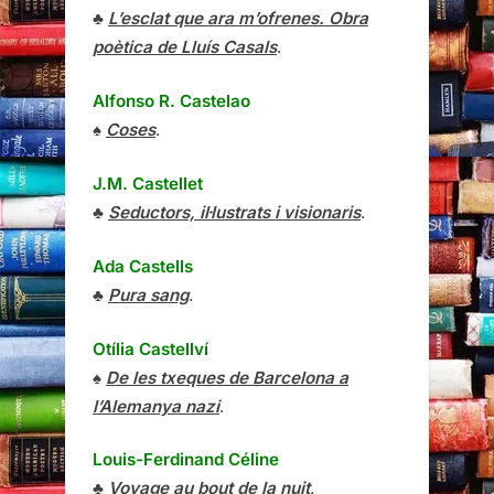
♣
L’esclat que ara m’ofrenes. Obra
poètica de Lluís Casals
.
Alfonso R. Castelao
♠
Coses
.
J.M. Castellet
♣
Seductors, il·lustrats i visionaris
.
Ada Castells
♣
Pura sang
.
Otília Castellví
♠
De les txeques de Barcelona a
l’Alemanya nazi
.
Louis-Ferdinand Céline
♣
Voyage au bout de la nuit
.