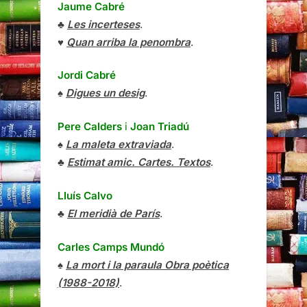
Jaume Cabré
♣
Les incerteses
.
♥
Quan arriba la penombra
.
Jordi Cabré
♠
Digues un desig
.
Pere Calders
i
Joan Triadú
♠
La maleta extraviada
.
♣
Estimat amic. Cartes. Textos
.
Lluís Calvo
♣
El meridià de París
.
Carles Camps Mundó
♠
La mort i la paraula Obra poètica
(1988-2018)
.