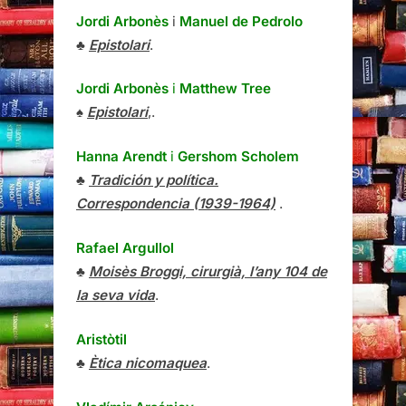
Jordi Arbonès
i
Manuel de Pedrolo
♣
Epistolari
.
Jordi Arbonès
i
Matthew Tree
♠
Epistolari
,.
Hanna Arendt
i
Gershom Scholem
♣
Tradición y política.
Correspondencia (1939-1964)
.
Rafael Argullol
♣
Moisès Broggi, cirurgià, l’any 104 de
la seva vida
.
Aristòtil
♣
Ètica nicomaquea
.