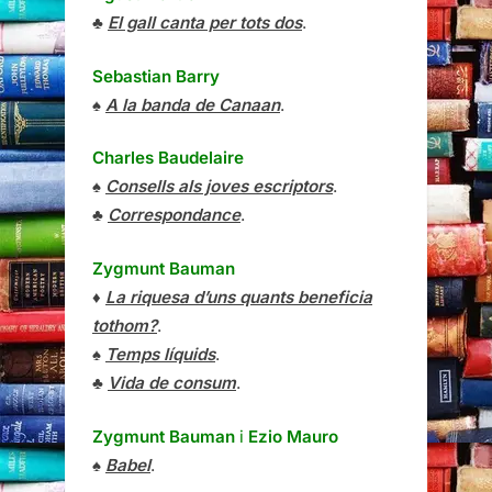
♣
El gall canta per tots dos
.
Sebastian Barry
♠
A la banda de Canaan
.
Charles Baudelaire
♠
Consells als joves escriptors
.
♣
Correspondance
.
Zygmunt Bauman
♦
La riquesa d’uns quants beneficia
tothom?
.
♠
Temps líquids
.
♣
Vida de consum
.
Zygmunt Bauman
i
Ezio Mauro
♠
Babel
.