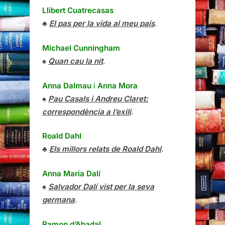
Llibert Cuatrecasas
♣
El pas per la vida al meu país
.
Michael Cunningham
♠
Quan cau la nit
.
Anna Dalmau
i
Anna Mora
♠
Pau Casals i Andreu Claret:
correspondència a l’exili
.
Roald Dahl
♣
Els millors relats de Roald Dahl
.
Anna Maria Dalí
♠
Salvador Dalí vist per la seva
germana
.
Ramon d’Abadal