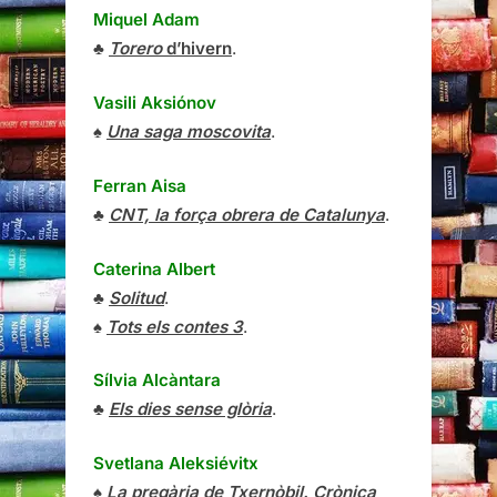
Miquel Adam
♣
Torero
d’hivern
.
Vasili Aksiónov
♠
Una saga moscovita
.
Ferran Aisa
♣
CNT, la força obrera de Catalunya
.
Caterina Albert
♣
Solitud
.
♠
Tots els contes 3
.
Sílvia Alcàntara
♣
Els dies sense glòria
.
Svetlana Aleksiévitx
♠
La pregària de Txernòbil. Crònica