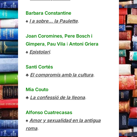
Barbara Constantine
♠
I a sobre… la Paulette
.
Joan Coromines
,
Pere Bosch i
Gimpera
,
Pau Vila
i
Antoni Griera
♠
Epistolari
.
Santi Cortés
♣
El compromís amb la cultura
.
Mia Couto
♣
La confessió de la lleona
.
Alfonso Cuatrecasas
♠
Amor y sexualidad en la antigua
roma
.