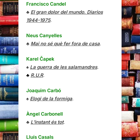
Francisco Candel
♣
El gran dolor del mundo. Diarios
1944-1975
.
Neus Canyelles
♣
Mai no sé què fer fora de casa
.
Karel Čapek
♠
La guerra de les salamandres
.
♣
R.U.R
.
Joaquim Carbó
♠
Elogi de la formiga
.
Àngel Carbonell
♣
L’instant és tot
.
Lluís Casals