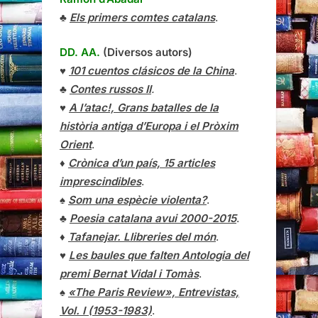
♣
Els primers comtes catalans
.
DD. AA.
(Diversos autors)
♥
101 cuentos clásicos de la China
.
♣
Contes russos II
.
♥
A l’atac!, Grans batalles de la
història antiga d’Europa i el Pròxim
Orient
.
♦
Crònica d’un país, 15 articles
imprescindibles
.
♠
Som una espècie violenta?
.
♣
Poesia catalana avui 2000-2015
.
♦
Tafanejar. Llibreries del món
.
♥
Les baules que falten Antologia del
premi Bernat Vidal i Tomàs
.
♠
«The Paris Review», Entrevistas,
Vol. I (1953-1983)
.