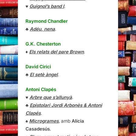
♥
Guignol’s band I
.
Raymond Chandler
♣
Adéu, nena
.
G.K. Chesterton
♦
Els relats del pare Brown
.
David Cirici
♣
El setè àngel
.
Antoni Clapés
♥
Arbre que s’allunyà
.
♣
Epistolari Jordi Arbonès & Antoni
Clapés
.
♠
Microgrames
, amb
Alícia
Casadesús
.