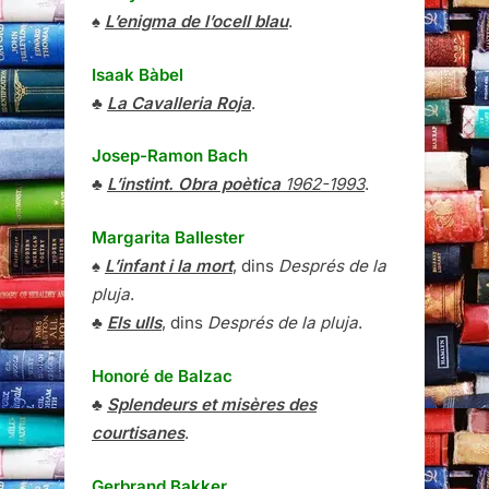
♠
L’enigma de l’ocell blau
.
Isaak Bàbel
♣
La Cavalleria Roja
.
Josep-Ramon Bach
♣
L’instint. Obra poètica
1962-1993
.
Margarita Ballester
♠
L’infant i la mort
, dins
Després de la
pluja
.
♣
Els ulls
, dins
Després de la pluja
.
Honoré de Balzac
♣
Splendeurs et misères des
courtisanes
.
Gerbrand Bakker