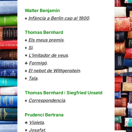
Walter Benjamin
♠
Infància a Berlín cap al 1900
.
Thomas Bernhard
♠
Els meus premis
.
♦
Sí
.
♥
L’imitador de veus
.
♣
Formigó
.
♠
El nebot de Wittgenstein
.
♦
Tala
.
Thomas Bernhard
i
Siegfried Unseld
♠
Correspondencia
.
Prudenci Bertrana
♣
Violeta
.
♥
Josafat
.