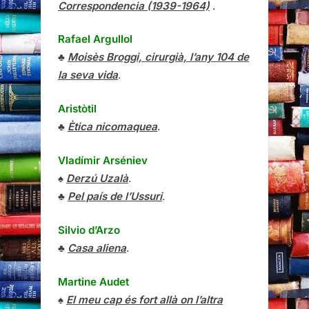
Correspondencia (1939-1964)
.
Rafael Argullol
♣
Moisès Broggi, cirurgià, l’any 104 de
la seva vida
.
Aristòtil
♣
Ètica nicomaquea
.
Vladímir Arséniev
♠
Derzú Uzalà
.
♣
Pel país de l’Ussuri
.
Silvio d’Arzo
♣
Casa aliena
.
Martine Audet
♠
El meu cap és fort allà on l’altra