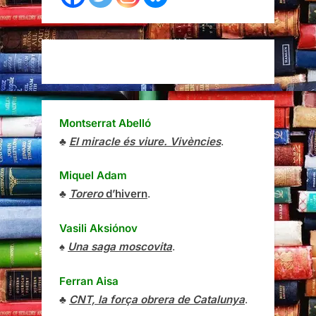
Montserrat Abelló
♣
El miracle és viure. Vivències
.
Miquel Adam
♣
Torero
d’hivern
.
Vasili Aksiónov
♠
Una saga moscovita
.
Ferran Aisa
♣
CNT, la força obrera de Catalunya
.