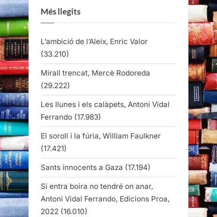
Més llegits
L’ambició de l’Aleix, Enric Valor
(33.210)
Mirall trencat, Mercè Rodoreda
(29.222)
Les llunes i els calàpets, Antoni Vidal
Ferrando
(17.983)
El soroll i la fúria, William Faulkner
(17.421)
Sants innocents a Gaza
(17.194)
Si entra boira no tendré on anar,
Antoni Vidal Ferrando, Edicions Proa,
2022
(16.010)