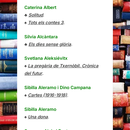
Caterina Albert
♣
Solitud
.
♠
Tots els contes 3
.
Sílvia Alcàntara
♣
Els dies sense glòria
.
Svetlana Aleksiévitx
♠
La pregària de Txernòbil. Crònica
del futur
.
Sibilla Aleramo
i
Dino Campana
♠
Cartes (1916-1918)
.
Sibilla Aleramo
♠
Una dona
.