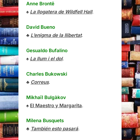
Anne Brontë
♠
La llogatera de Wildfell Hall
.
David Bueno
♣
L’enigma de la llibertat
.
Gesualdo Bufalino
♠
La llum i el dol
.
Charles Bukowski
♣
Correus
.
Mikhaïl Bulgàkov
♠
El Maestro y Margarita
.
Milena Busquets
♣
También esto pasará
.