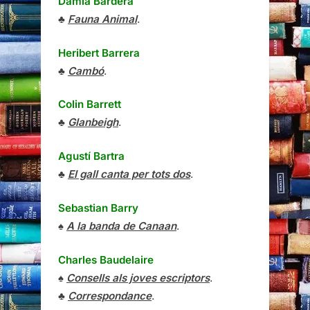
Damià Bardera
♣
Fauna Animal
.
Heribert Barrera
♣
Cambó
.
Colin Barrett
♣
Glanbeigh
.
Agustí Bartra
♣
El gall canta per tots dos
.
Sebastian Barry
♠
A la banda de Canaan
.
Charles Baudelaire
♠
Consells als joves escriptors
.
♣
Correspondance
.