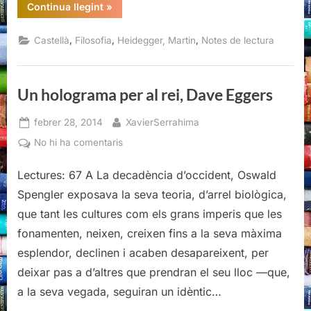
“Cuadernos
Continua llegint
»
negros
(1931-
1938),
,
,
,
Castellà
Filosofia
Heidegger, Martin
Notes de lectura
Martin
Heidegger”
Un holograma per al rei, Dave Eggers
Posted
By
febrer 28, 2014
XavierSerrahima
on
a
No hi ha comentaris
Un
Lectures: 67 A La decadència d’occident, Oswald
holograma
per
Spengler exposava la seva teoria, d’arrel biològica,
al
que tant les cultures com els grans imperis que les
rei,
fonamenten, neixen, creixen fins a la seva màxima
Dave
esplendor, declinen i acaben desapareixent, per
Eggers
deixar pas a d’altres que prendran el seu lloc —que,
a la seva vegada, seguiran un idèntic…