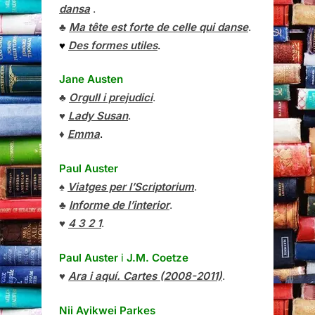
dansa
.
♣
Ma tête est forte de celle qui danse
.
♥
Des formes utiles
.
Jane Austen
♣
Orgull i prejudici
.
♥
Lady Susan
.
♦
Emma
.
Paul Auster
♠
Viatges per l’Scriptorium
.
♣
Informe de l’interior
.
♥
4 3 2 1
.
Paul Auster
i
J.M. Coetze
♥
Ara i aquí. Cartes (2008-2011)
.
Nii Ayikwei Parkes