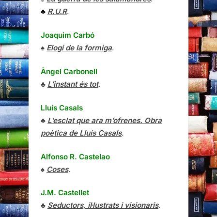
♣
R.U.R
.
Joaquim Carbó
♠
Elogi de la formiga
.
Àngel Carbonell
♣
L’instant és tot
.
Lluís Casals
♣
L’esclat que ara m’ofrenes. Obra
poètica de Lluís Casals
.
Alfonso R. Castelao
♠
Coses
.
J.M. Castellet
♣
Seductors, il·lustrats i visionaris
.