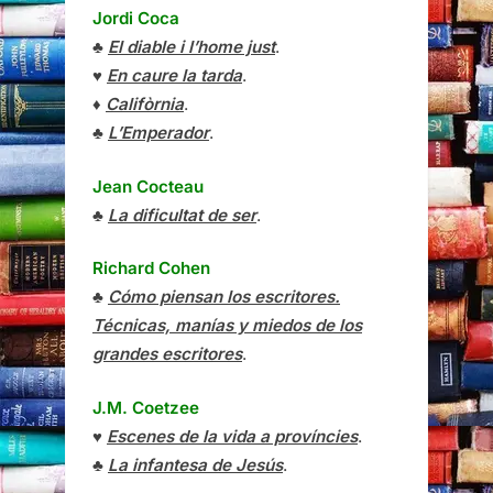
Jordi Coca
♣
El diable i l’home just
.
♥
En caure la tarda
.
♦
Califòrnia
.
♣
L’Emperador
.
Jean Cocteau
♣
La dificultat de ser
.
Richard Cohen
♣
Cómo piensan los escritores.
Técnicas, manías y miedos de los
grandes escritores
.
J.M. Coetzee
♥
Escenes de la vida a províncies
.
♣
La infantesa de Jesús
.