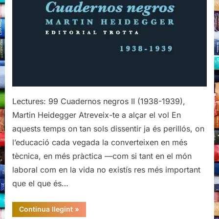
1939),
Martin
Heidegger
Lectures: 99 Cuadernos negros II (1938-1939),
Martin Heidegger Atreveix-te a alçar el vol En
aquests temps on tan sols dissentir ja és perillós, on
l’educació cada vegada la converteixen en més
tècnica, en més pràctica —com si tant en el món
laboral com en la vida no existís res més important
que el que és…
“Cuadernos
Continua llegint
»
negros