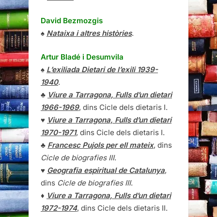
David Bezmozgis
♠
Nataixa i altres històries
.
Artur Bladé i Desumvila
♠
L’exiliada Dietari de l’exili 1939-
1940
.
♣
Viure a Tarragona, Fulls d’un dietari
1966-1969
, dins Cicle dels dietaris I.
♥
Viure a Tarragona, Fulls d’un dietari
1970-1971
, dins Cicle dels dietaris I.
♣
Francesc Pujols per ell mateix
, dins
Cicle de biografies III
.
♥
Geografia espiritual de Catalunya
,
dins
Cicle de biografies III
.
♦
Viure a Tarragona, Fulls d’un dietari
1972-1974
, dins Cicle dels dietaris II.