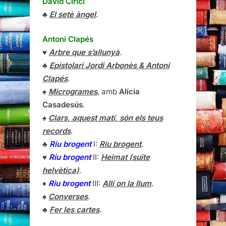
David Cirici
♣
El setè àngel
.
Antoni Clapés
♥
Arbre que s’allunyà
.
♣
Epistolari Jordi Arbonès & Antoni
Clapés
.
♠
Microgrames
, amb
Alícia
Casadesús
.
♠
Clars, aquest matí, són els teus
records
.
♣
Riu brogent
I:
Riu brogent
.
♥
Riu brogent
II:
Heimat (suite
helvètica)
.
♦
Riu brogent
III:
Allí on la llum
.
♠
Converses
.
♣
Fer les cartes
.