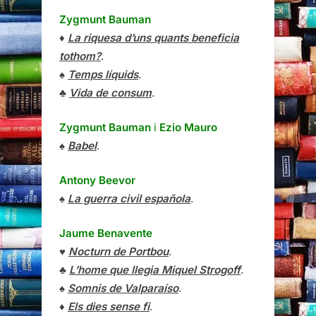
Zygmunt Bauman
♦
La riquesa d’uns quants beneficia
tothom?
.
♠
Temps líquids
.
♣
Vida de consum
.
Zygmunt Bauman
i
Ezio Mauro
♠
Babel
.
Antony Beevor
♠
La guerra civil española
.
Jaume Benavente
♥
Nocturn de Portbou
.
♣
L’home que llegia Miquel Strogoff
.
♠
Somnis de Valparaíso
.
♦
Els dies sense fi
.