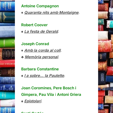
Antoine Compagnon
♦
Quaranta nits amb Montaigne
.
Robert Coover
♠
La festa de Gerald
.
Joseph Conrad
♦
Amb la corda al coll
.
♣
Memòria personal
.
Barbara Constantine
♠
I a sobre… la Paulette
.
Joan Coromines
,
Pere Bosch i
Gimpera
,
Pau Vila
i
Antoni Griera
♠
Epistolari
.