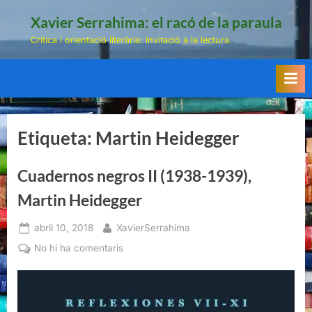
Skip
Xavier Serrahima: el racó de la paraula
to
Crítica i orientació literària: invitació a la lectura.
content
Etiqueta:
Martin Heidegger
Cuadernos negros II (1938-1939),
Martin Heidegger
Posted
By
abril 10, 2018
XavierSerrahima
on
a
No hi ha comentaris
Cuadernos
negros
II
(1938-