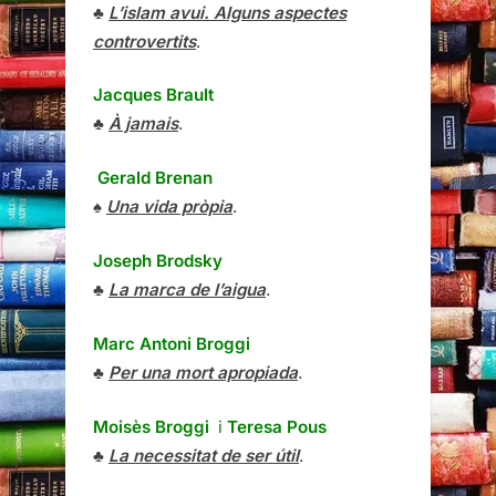
♣
L’islam avui. Alguns aspectes
controvertits
.
Jacques Brault
♣
À jamais
.
Gerald Brenan
♠
Una vida pròpia
.
Joseph Brodsky
♣
La marca de l’aigua
.
Marc Antoni Broggi
♣
Per una mort apropiada
.
Moisès Broggi
i
Teresa Pous
♣
La necessitat de ser útil
.