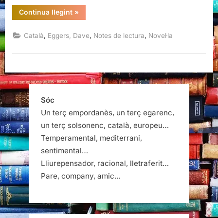
“Un
Continua llegint
»
holograma
per
al
,
,
,
Català
Eggers, Dave
Notes de lectura
Novel·la
rei,
Dave
Eggers”
Sóc
Un terç empordanès, un terç egarenc,
un terç solsonenc, català, europeu…
Temperamental, mediterrani,
sentimental…
Lliurepensador, racional, lletraferit…
Pare, company, amic…