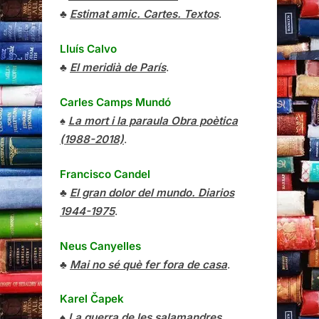
♣
Estimat amic. Cartes. Textos
.
Lluís Calvo
♣
El meridià de París
.
Carles Camps Mundó
♠
La mort i la paraula Obra poètica
(1988-2018)
.
Francisco Candel
♣
El gran dolor del mundo. Diarios
1944-1975
.
Neus Canyelles
♣
Mai no sé què fer fora de casa
.
Karel Čapek
♠
La guerra de les salamandres
.