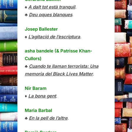
♠
A dalt tot està tranquil
.
♣
Deu oques blanques
.
Josep Ballester
♠
L’agitació de l’escriptura
.
asha bandele (& Patrisse Khan-
Cullors)
♣
Cuando te llaman terrorista: Una
memoria del Black Lives Matter
.
Nir Baram
♦
La bona gent
.
Maria Barbal
♣
En la pell de l’altre
.