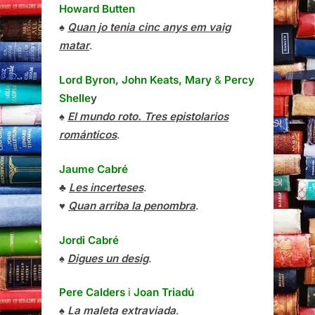
Howard Butten
♠
Quan jo tenia cinc anys em vaig
matar
.
Lord Byron, John Keats, Mary
&
Percy
Shelle
y
♠
El mundo roto. Tres epistolarios
románticos
.
Jaume Cabré
♣
Les incerteses
.
♥
Quan arriba la penombra
.
Jordi Cabré
♠
Digues un desig
.
Pere Calders
i
Joan Triadú
♠
La maleta extraviada
.