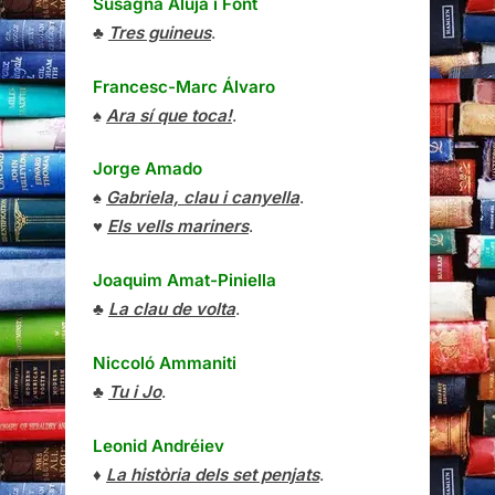
Susagna Aluja i Font
♣
Tres guineus
.
Francesc-Marc Álvaro
♠
Ara sí que toca!
.
Jorge Amado
♠
Gabriela, clau i canyella
.
♥
Els vells mariners
.
Joaquim Amat-Piniella
♣
La clau de volta
.
Niccoló Ammaniti
♣
Tu i Jo
.
Leonid Andréiev
♦
La història dels set penjats
.