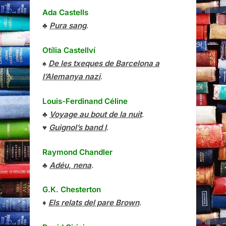
Ada Castells
♣
Pura sang
.
Otília Castellví
♠
De les txeques de Barcelona a
l’Alemanya nazi
.
Louis-Ferdinand Céline
♣
Voyage au bout de la nuit
.
♥
Guignol’s band I
.
Raymond Chandler
♣
Adéu, nena
.
G.K. Chesterton
♦
Els relats del pare Brown
.