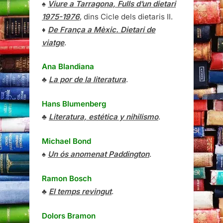
♠
Viure a Tarragona, Fulls d’un dietari
1975-1976
, dins Cicle dels dietaris II.
♦
De França a Mèxic. Dietari de
viatge
.
Ana Blandiana
♣
La por de la literatura
.
Hans Blumenberg
♣
Literatura, estética y nihilismo
.
Michael Bond
♠
Un ós anomenat Paddington
.
Ramon Bosch
♣
El temps revingut
.
Dolors Bramon