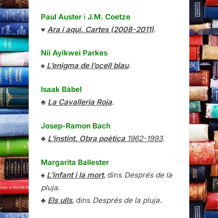
Paul Auster
i
J.M. Coetze
♥
Ara i aquí. Cartes (2008-2011)
.
Nii Ayikwei Parkes
♠
L’enigma de l’ocell blau
.
Isaak Bàbel
♣
La Cavalleria Roja
.
Josep-Ramon Bach
♣
L’instint. Obra poètica
1962-1993
.
Margarita Ballester
♠
L’infant i la mort
, dins
Després de la
pluja
.
♣
Els ulls
, dins
Després de la pluja
.