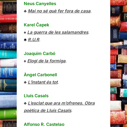
Neus Canyelles
♣
Mai no sé què fer fora de casa
.
Karel Čapek
♠
La guerra de les salamandres
.
♣
R.U.R
.
Joaquim Carbó
♠
Elogi de la formiga
.
Àngel Carbonell
♣
L’instant és tot
.
Lluís Casals
♣
L’esclat que ara m’ofrenes. Obra
poètica de Lluís Casals
.
Alfonso R. Castelao