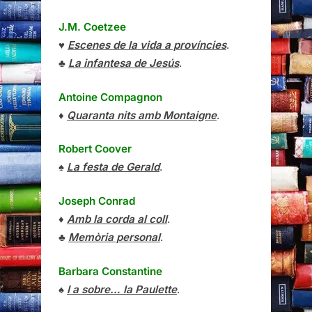
J.M. Coetzee
♥
Escenes de la vida a províncies
.
♣
La infantesa de Jesús
.
Antoine Compagnon
♦
Quaranta nits amb Montaigne
.
Robert Coover
♠
La festa de Gerald
.
Joseph Conrad
♦
Amb la corda al coll
.
♣
Memòria personal
.
Barbara Constantine
♠
I a sobre… la Paulette
.