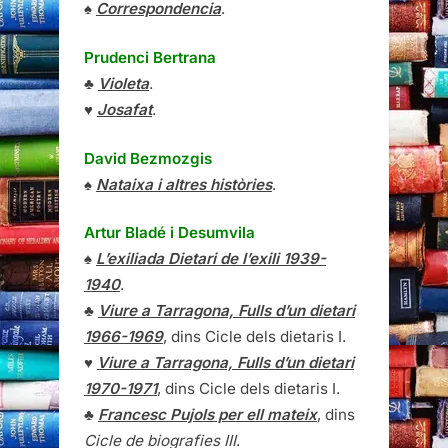
♠
Correspondencia
.
Prudenci Bertrana
♣
Violeta
.
♥
Josafat
.
David Bezmozgis
♠
Nataixa i altres històries
.
Artur Bladé i Desumvila
♠
L’exiliada Dietari de l’exili 1939-
1940
.
♣
Viure a Tarragona, Fulls d’un dietari
1966-1969
, dins Cicle dels dietaris I.
♥
Viure a Tarragona, Fulls d’un dietari
1970-1971
, dins Cicle dels dietaris I.
♣
Francesc Pujols per ell mateix
, dins
Cicle de biografies III
.