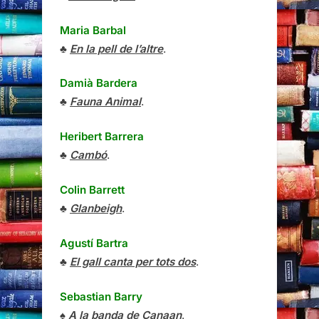
Maria Barbal
♣
En la pell de l’altre
.
Damià Bardera
♣
Fauna Animal
.
Heribert Barrera
♣
Cambó
.
Colin Barrett
♣
Glanbeigh
.
Agustí Bartra
♣
El gall canta per tots dos
.
Sebastian Barry
♠
A la banda de Canaan
.