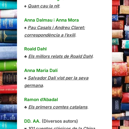
♠
Quan cau la nit
.
Anna Dalmau
i
Anna Mora
♠
Pau Casals i Andreu Claret:
correspondència a l’exili
.
Roald Dahl
♣
Els millors relats de Roald Dahl
.
Anna Maria Dalí
♠
Salvador Dalí vist per la seva
germana
.
Ramon d’Abadal
♣
Els primers comtes catalans
.
DD. AA.
(Diversos autors)
♥
101 cuentos clásicos de la China
.