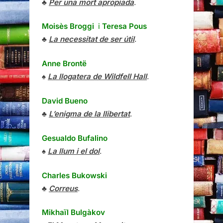
♣
Per una mort apropiada
.
Moisès Broggi
i
Teresa Pous
♣
La necessitat de ser útil
.
Anne Brontë
♠
La llogatera de Wildfell Hall
.
David Bueno
♣
L’enigma de la llibertat
.
Gesualdo Bufalino
♠
La llum i el dol
.
Charles Bukowski
♣
Correus
.
Mikhaïl Bulgàkov