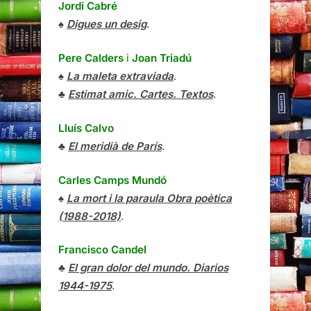
Jordi Cabré
♠
Digues un desig
.
Pere Calders
i
Joan Triadú
♠
La maleta extraviada
.
♣
Estimat amic. Cartes. Textos
.
Lluís Calvo
♣
El meridià de París
.
Carles Camps Mundó
♠
La mort i la paraula Obra poètica
(1988-2018)
.
Francisco Candel
♣
El gran dolor del mundo. Diarios
1944-1975
.