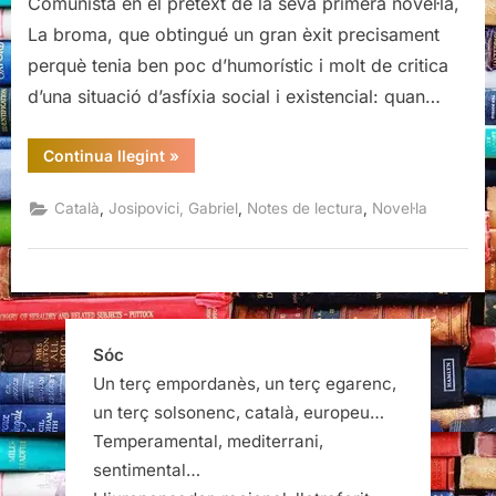
Comunista en el pretext de la seva primera novel·la,
La broma, que obtingué un gran èxit precisament
perquè tenia ben poc d’humorístic i molt de critica
d’una situació d’asfíxia social i existencial: quan…
“Era
Continua llegint
»
broma,
Gabriel
Josipovici”
,
,
,
Català
Josipovici, Gabriel
Notes de lectura
Novel·la
Sóc
Un terç empordanès, un terç egarenc,
un terç solsonenc, català, europeu…
Temperamental, mediterrani,
sentimental…