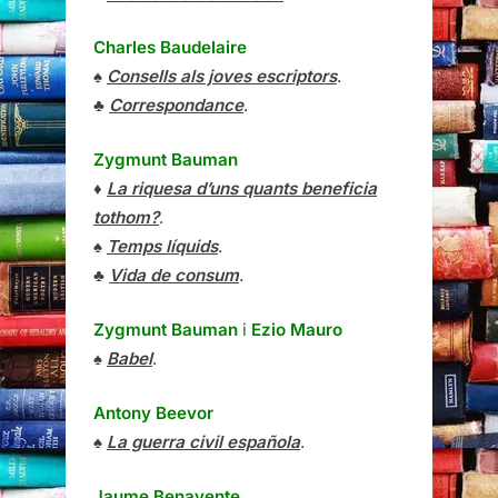
Charles Baudelaire
♠
Consells als joves escriptors
.
♣
Correspondance
.
Zygmunt Bauman
♦
La riquesa d’uns quants beneficia
tothom?
.
♠
Temps líquids
.
♣
Vida de consum
.
Zygmunt Bauman
i
Ezio Mauro
♠
Babel
.
Antony Beevor
♠
La guerra civil española
.
Jaume Benavente