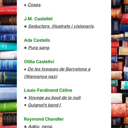
♠
Coses
.
J.M. Castellet
♣
Seductors, il·lustrats i visionaris
.
Ada Castells
♣
Pura sang
.
Otília Castellví
♠
De les txeques de Barcelona a
l’Alemanya nazi
.
Louis-Ferdinand Céline
♣
Voyage au bout de la nuit
.
♥
Guignol’s band I
.
Raymond Chandler
♣
Adéu, nena
.