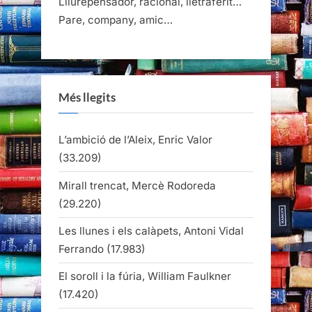
Lliurepensador, racional, lletraferit…
Pare, company, amic…
Més llegits
L’ambició de l’Aleix, Enric Valor
(33.209)
Mirall trencat, Mercè Rodoreda
(29.220)
Les llunes i els calàpets, Antoni Vidal
Ferrando
(17.983)
El soroll i la fúria, William Faulkner
(17.420)