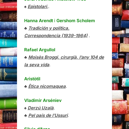
♠
Epistolari
,.
Hanna Arendt
i
Gershom Scholem
♣
Tradición y política.
Correspondencia (1939-1964)
.
Rafael Argullol
♣
Moisès Broggi, cirurgià, l’any 104 de
la seva vida
.
Aristòtil
♣
Ètica nicomaquea
.
Vladímir Arséniev
♠
Derzú Uzalà
.
♣
Pel país de l’Ussuri
.