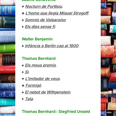
♥
Nocturn de Portbou
.
♣
L’home que llegia Miquel Strogoff
.
♠
Somnis de Valparaíso
.
♦
Els dies sense fi
.
Walter Benjamin
♠
Infància a Berlín cap al 1900
.
Thomas Bernhard
♠
Els meus premis
.
♦
Sí
.
♥
L’imitador de veus
.
♣
Formigó
.
♠
El nebot de Wittgenstein
.
♦
Tala
.
Thomas Bernhard
i
Siegfried Unseld