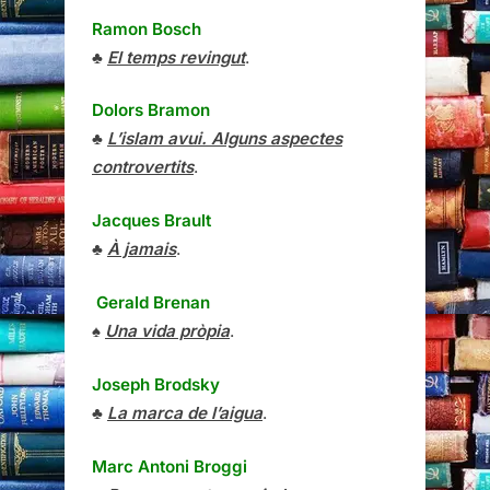
Ramon Bosch
♣
El temps revingut
.
Dolors Bramon
♣
L’islam avui. Alguns aspectes
controvertits
.
Jacques Brault
♣
À jamais
.
Gerald Brenan
♠
Una vida pròpia
.
Joseph Brodsky
♣
La marca de l’aigua
.
Marc Antoni Broggi