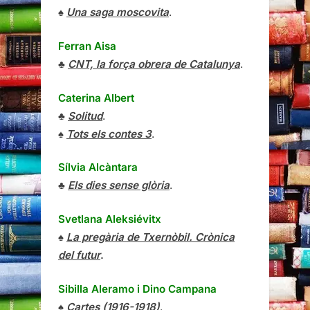
♠
Una saga moscovita
.
Ferran Aisa
♣
CNT, la força obrera de Catalunya
.
Caterina Albert
♣
Solitud
.
♠
Tots els contes 3
.
Sílvia Alcàntara
♣
Els dies sense glòria
.
Svetlana Aleksiévitx
♠
La pregària de Txernòbil. Crònica
del futur
.
Sibilla Aleramo
i
Dino Campana
♠
Cartes (1916-1918)
.