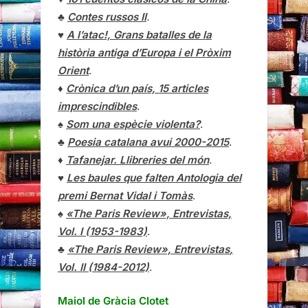
♣
Contes russos II
.
♥
A l’atac!, Grans batalles de la
història antiga d’Europa i el Pròxim
Orient
.
♦
Crònica d’un país, 15 articles
imprescindibles
.
♠
Som una espècie violenta?
.
♣
Poesia catalana avui 2000-2015
.
♦
Tafanejar. Llibreries del món
.
♥
Les baules que falten Antologia del
premi Bernat Vidal i Tomàs
.
♠
«The Paris Review», Entrevistas,
Vol. I (1953-1983)
.
♣
«The Paris Review»,
Entrevistas
,
Vol. II (1984-2012)
.
Maiol de Gràcia Clotet