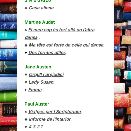
Silvio d’Arzo
♣
Casa aliena
.
Martine Audet
♠
El meu cap és fort allà on l’altra
dansa
.
♣
Ma tête est forte de celle qui danse
.
♥
Des formes utiles
.
Jane Austen
♣
Orgull i prejudici
.
♥
Lady Susan
.
♦
Emma
.
Paul Auster
♠
Viatges per l’Scriptorium
.
♣
Informe de l’interior
.
♥
4 3 2 1
.