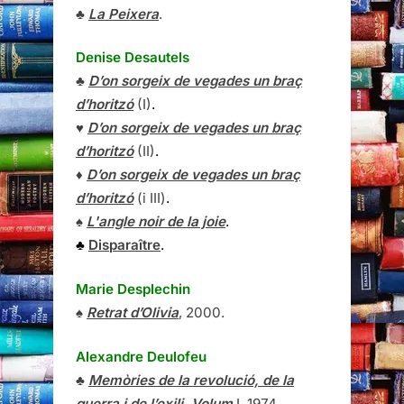
♣
La Peixera
.
Denise Desautels
♣
D’on sorgeix de vegades un braç
d’horitzó
(I)
.
♥
D’on sorgeix de vegades un braç
d’horitzó
(II)
.
♦
D’on sorgeix de vegades un braç
d’horitzó
(i III)
.
♠
L'angle noir de la joie
.
♣
Disparaître
.
Marie Desplechin
♠
Retrat d’Olivia
, 2000.
Alexandre Deulofeu
♣
Memòries de la revolució, de la
guerra i de l’exili, Volum
I
, 1974.