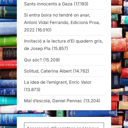
Sants innocents a Gaza
(17.193)
Si entra boira no tendré on anar,
Antoni Vidal Ferrando, Edicions Proa,
2022
(16.010)
Invitació a la lectura d’El quadern gris,
de Josep Pla
(15.857)
Qui sóc?
(15.209)
Solitud, Caterina Albert
(14.762)
La idea de l’emigrant, Enric Valor
(13.873)
Mal d’escola, Daniel Pennac
(13.204)