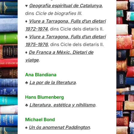
♥
Geografia espiritual de Catalunya
,
dins
Cicle de biografies III
.
♦
Viure a Tarragona, Fulls d’un dietari
1972-1974
, dins Cicle dels dietaris II.
♠
Viure a Tarragona, Fulls d’un dietari
1975-1976
, dins Cicle dels dietaris II.
♦
De França a Mèxic. Dietari de
viatge
.
Ana Blandiana
♣
La por de la literatura
.
Hans Blumenberg
♣
Literatura, estética y nihilismo
.
Michael Bond
♠
Un ós anomenat Paddington
.