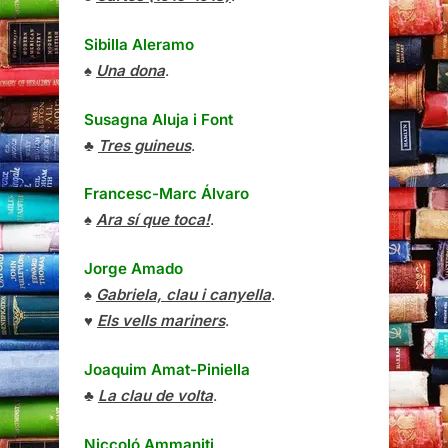
Sibilla Aleramo
♠
Una dona
.
Susagna Aluja i Font
♣
Tres guineus
.
Francesc-Marc Álvaro
♠
Ara sí que toca!
.
Jorge Amado
♠
Gabriela, clau i canyella
.
♥
Els vells mariners
.
Joaquim Amat-Piniella
♣
La clau de volta
.
Niccoló Ammaniti