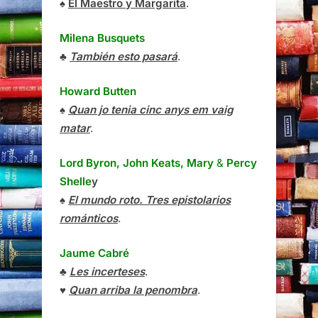
♠
El Maestro y Margarita
.
Milena Busquets
♣
También esto pasará
.
Howard Butten
♠
Quan jo tenia cinc anys em vaig
matar
.
Lord Byron, John Keats, Mary
&
Percy
Shelle
y
♠
El mundo roto. Tres epistolarios
románticos
.
Jaume Cabré
♣
Les incerteses
.
♥
Quan arriba la penombra
.