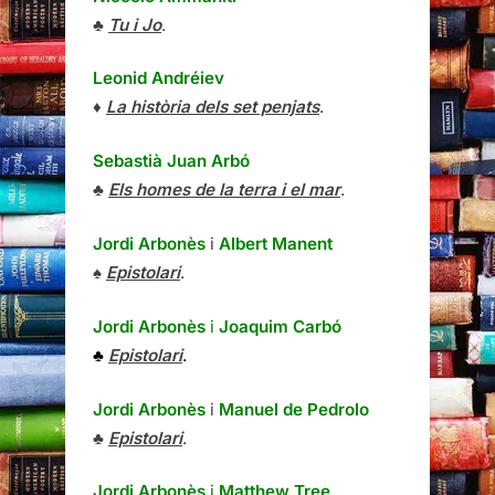
♣
Tu i Jo
.
Leonid Andréiev
♦
La història dels set penjats
.
Sebastià Juan Arbó
♣
Els homes de la terra i el mar
.
Jordi Arbonès
i
Albert Manent
♠
Epistolari
.
Jordi Arbonès
i
Joaquim Carbó
♣
Epistolari
.
Jordi Arbonès
i
Manuel de Pedrolo
♣
Epistolari
.
Jordi Arbonès
i
Matthew Tree