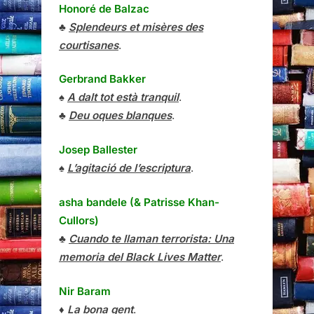
Honoré de Balzac
♣
Splendeurs et misères des
courtisanes
.
Gerbrand Bakker
♠
A dalt tot està tranquil
.
♣
Deu oques blanques
.
Josep Ballester
♠
L’agitació de l’escriptura
.
asha bandele (& Patrisse Khan-
Cullors)
♣
Cuando te llaman terrorista: Una
memoria del Black Lives Matter
.
Nir Baram
♦
La bona gent
.