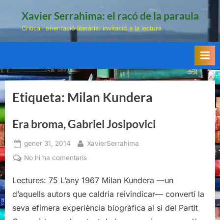
Skip
Xavier Serrahima: el racó de la paraula
to
Crítica i orientació literària: invitació a la lectura.
content
Etiqueta:
Milan Kundera
Era broma, Gabriel Josipovici
Posted
By
gener 31, 2014
XavierSerrahima
on
a
No hi ha comentaris
Era
Lectures: 75 L’any 1967 Milan Kundera —un
broma,
Gabriel
d’aquells autors que caldria reivindicar— convertí la
Josipovici
seva efímera experiència biogràfica al si del Partit