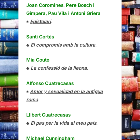
Joan Coromines
,
Pere Bosch i
Gimpera
,
Pau Vila
i
Antoni Griera
♠
Epistolari
.
Santi Cortés
♣
El compromís amb la cultura
.
Mia Couto
♣
La confessió de la lleona
.
Alfonso Cuatrecasas
♠
Amor y sexualidad en la antigua
roma
.
Llibert Cuatrecasas
♣
El pas per la vida al meu país
.
Michael Cunningham