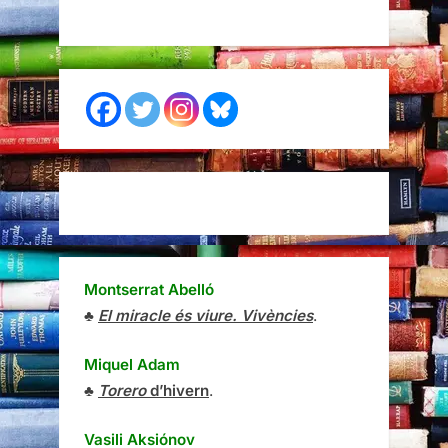
Montserrat Abelló
♣
El miracle és viure. Vivències
.
Miquel Adam
♣
Torero
d’hivern
.
Vasili Aksiónov