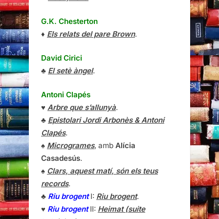
G.K. Chesterton
♦
Els relats del pare Brown
.
David Cirici
♣
El setè àngel
.
Antoni Clapés
♥
Arbre que s’allunyà
.
♣
Epistolari Jordi Arbonès & Antoni
Clapés
.
♠
Microgrames
, amb
Alícia
Casadesús
.
♠
Clars, aquest matí, són els teus
records
.
♣
Riu brogent
I:
Riu brogent
.
♥
Riu brogent
II:
Heimat (suite