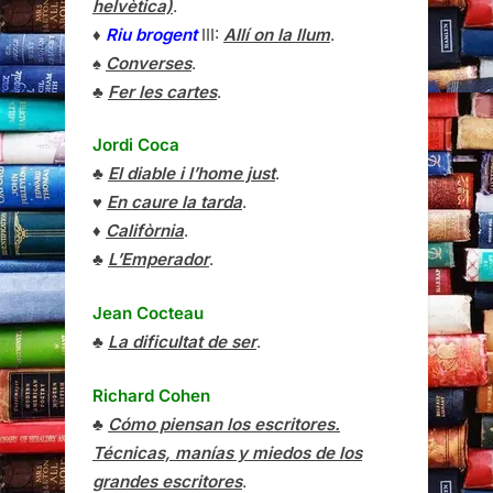
helvètica)
.
♦
Riu brogent
III:
Allí on la llum
.
♠
Converses
.
♣
Fer les cartes
.
Jordi Coca
♣
El diable i l’home just
.
♥
En caure la tarda
.
♦
Califòrnia
.
♣
L’Emperador
.
Jean Cocteau
♣
La dificultat de ser
.
Richard Cohen
♣
Cómo piensan los escritores.
Técnicas, manías y miedos de los
grandes escritores
.