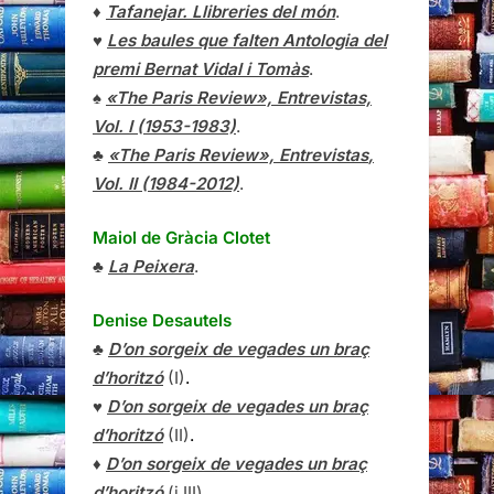
♦
Tafanejar. Llibreries del món
.
♥
Les baules que falten Antologia del
premi Bernat Vidal i Tomàs
.
♠
«The Paris Review», Entrevistas,
Vol. I (1953-1983)
.
♣
«The Paris Review»,
Entrevistas
,
Vol. II (1984-2012)
.
Maiol de Gràcia Clotet
♣
La Peixera
.
Denise Desautels
♣
D’on sorgeix de vegades un braç
d’horitzó
(I)
.
♥
D’on sorgeix de vegades un braç
d’horitzó
(II)
.
♦
D’on sorgeix de vegades un braç
d’horitzó
(i III)
.