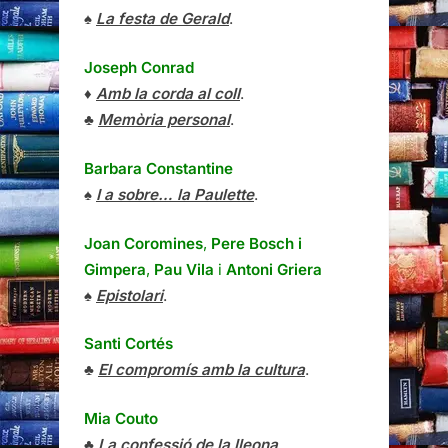
♠
La festa de Gerald
.
Joseph Conrad
♦
Amb la corda al coll
.
♣
Memòria personal
.
Barbara Constantine
♠
I a sobre… la Paulette
.
Joan Coromines
,
Pere Bosch i
Gimpera
,
Pau Vila
i
Antoni Griera
♠
Epistolari
.
Santi Cortés
♣
El compromís amb la cultura
.
Mia Couto
♣
La confessió de la lleona
.