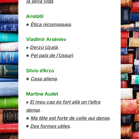
la seva vida
.
Aristòtil
♣
Ètica nicomaquea
.
Vladímir Arséniev
♠
Derzú Uzalà
.
♣
Pel país de l’Ussuri
.
Silvio d’Arzo
♣
Casa aliena
.
Martine Audet
♠
El meu cap és fort allà on l’altra
dansa
.
♣
Ma tête est forte de celle qui danse
.
♥
Des formes utiles
.