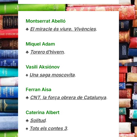
Montserrat Abelló
♣
El miracle és viure. Vivències
.
Miquel Adam
♣
Torero
d’hivern
.
Vasili Aksiónov
♠
Una saga moscovita
.
Ferran Aisa
♣
CNT, la força obrera de Catalunya
.
Caterina Albert
♣
Solitud
.
♠
Tots els contes 3
.