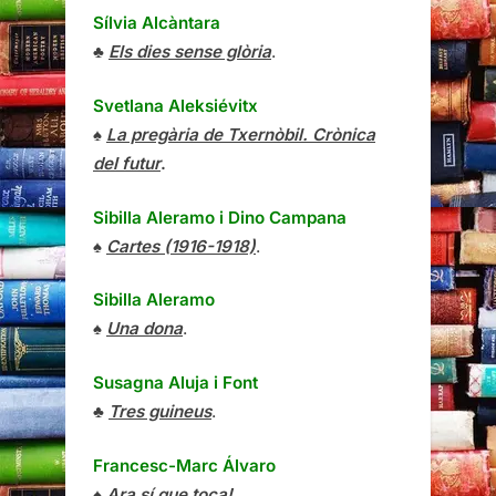
Sílvia Alcàntara
♣
Els dies sense glòria
.
Svetlana Aleksiévitx
♠
La pregària de Txernòbil. Crònica
del futur
.
Sibilla Aleramo
i
Dino Campana
♠
Cartes (1916-1918)
.
Sibilla Aleramo
♠
Una dona
.
Susagna Aluja i Font
♣
Tres guineus
.
Francesc-Marc Álvaro
♠
Ara sí que toca!
.