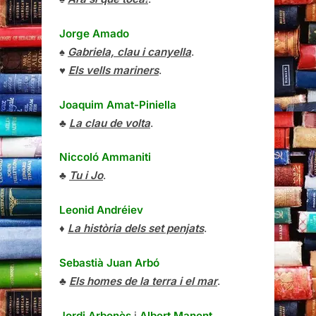
Jorge Amado
♠
Gabriela, clau i canyella
.
♥
Els vells mariners
.
Joaquim Amat-Piniella
♣
La clau de volta
.
Niccoló Ammaniti
♣
Tu i Jo
.
Leonid Andréiev
♦
La història dels set penjats
.
Sebastià Juan Arbó
♣
Els homes de la terra i el mar
.
Jordi Arbonès
i
Albert Manent