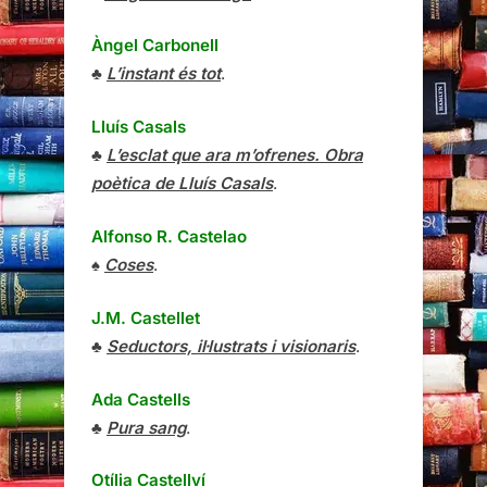
Àngel Carbonell
♣
L’instant és tot
.
Lluís Casals
♣
L’esclat que ara m’ofrenes. Obra
poètica de Lluís Casals
.
Alfonso R. Castelao
♠
Coses
.
J.M. Castellet
♣
Seductors, il·lustrats i visionaris
.
Ada Castells
♣
Pura sang
.
Otília Castellví