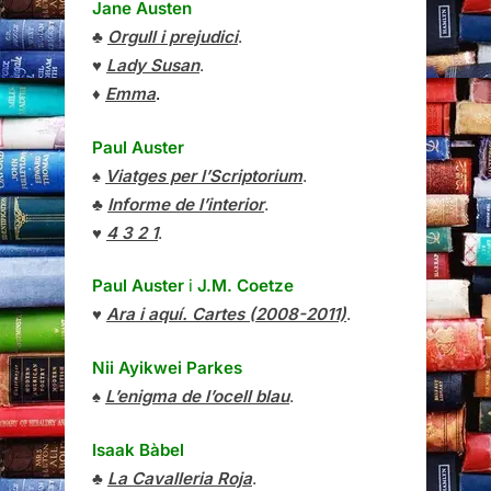
Jane Austen
♣
Orgull i prejudici
.
♥
Lady Susan
.
♦
Emma
.
Paul Auster
♠
Viatges per l’Scriptorium
.
♣
Informe de l’interior
.
♥
4 3 2 1
.
Paul Auster
i
J.M. Coetze
♥
Ara i aquí. Cartes (2008-2011)
.
Nii Ayikwei Parkes
♠
L’enigma de l’ocell blau
.
Isaak Bàbel
♣
La Cavalleria Roja
.