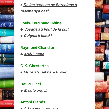
♠
De les txeques de Barcelona a
l’Alemanya nazi
.
Louis-Ferdinand Céline
♣
Voyage au bout de la nuit
.
♥
Guignol’s band I
.
Raymond Chandler
♣
Adéu, nena
.
G.K. Chesterton
♦
Els relats del pare Brown
.
David Cirici
♣
El setè àngel
.
Antoni Clapés
♥
Arbre que s’allunyà
.