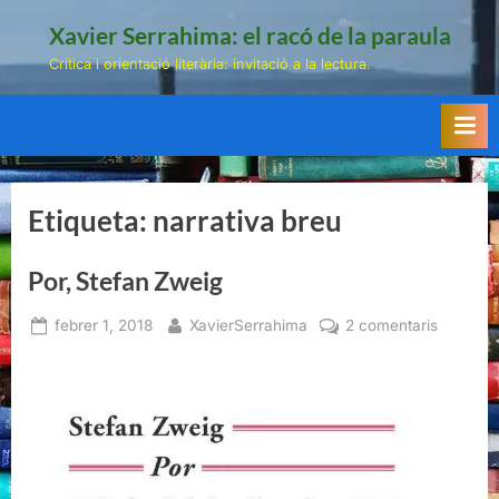
Skip
Xavier Serrahima: el racó de la paraula
to
Crítica i orientació literària: invitació a la lectura.
content
Etiqueta:
narrativa breu
Por, Stefan Zweig
Posted
By
a
febrer 1, 2018
XavierSerrahima
2 comentaris
on
Por,
Stefan
Zweig