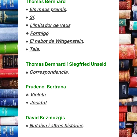
Thomas Bernhard
♠
Els meus premis
.
♦
Sí
.
♥
L’imitador de veus
.
♣
Formigó
.
♠
El nebot de Wittgenstein
.
♦
Tala
.
Thomas Bernhard
i
Siegfried Unseld
♠
Correspondencia
.
Prudenci Bertrana
♣
Violeta
.
♥
Josafat
.
David Bezmozgis
♠
Nataixa i altres històries
.