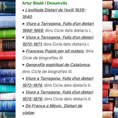
Artur Bladé i Desumvila
♠
L’exiliada Dietari de l’exili 1939-
1940
.
♣
Viure a Tarragona, Fulls d’un dietari
1966-1969
, dins Cicle dels dietaris I.
♥
Viure a Tarragona, Fulls d’un dietari
1970-1971
, dins Cicle dels dietaris I.
♣
Francesc Pujols per ell mateix
, dins
Cicle de biografies III
.
♥
Geografia espiritual de Catalunya
,
dins
Cicle de biografies III
.
♦
Viure a Tarragona, Fulls d’un dietari
1972-1974
, dins Cicle dels dietaris II.
♠
Viure a Tarragona, Fulls d’un dietari
1975-1976
, dins Cicle dels dietaris II.
♦
De França a Mèxic. Dietari de
viatge
.