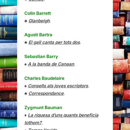
Colin Barrett
♣
Glanbeigh
.
Agustí Bartra
♣
El gall canta per tots dos
.
Sebastian Barry
♠
A la banda de Canaan
.
Charles Baudelaire
♠
Consells als joves escriptors
.
♣
Correspondance
.
Zygmunt Bauman
♦
La riquesa d’uns quants beneficia
tothom?
.