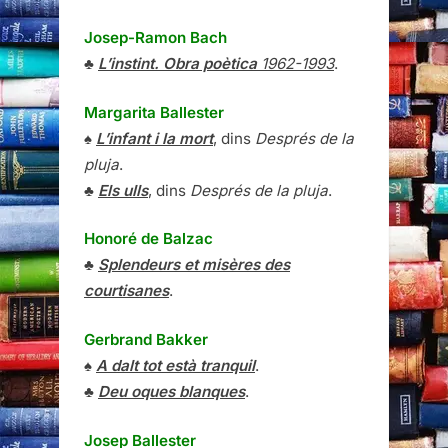
Josep-Ramon Bach
♣
L’instint. Obra poètica
1962-1993
.
Margarita Ballester
♠
L’infant i la mort
, dins
Després de la
pluja
.
♣
Els ulls
, dins
Després de la pluja
.
Honoré de Balzac
♣
Splendeurs et misères des
courtisanes
.
Gerbrand Bakker
♠
A dalt tot està tranquil
.
♣
Deu oques blanques
.
Josep Ballester