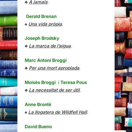
♣
À jamais
.
Gerald Brenan
♠
Una vida pròpia
.
Joseph Brodsky
♣
La marca de l’aigua
.
Marc Antoni Broggi
♣
Per una mort apropiada
.
Moisès Broggi
i
Teresa Pous
♣
La necessitat de ser útil
.
Anne Brontë
♠
La llogatera de Wildfell Hall
.
David Bueno