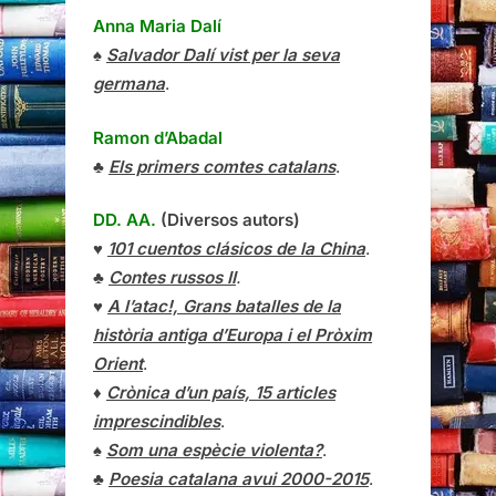
Anna Maria Dalí
♠
Salvador Dalí vist per la seva
germana
.
Ramon d’Abadal
♣
Els primers comtes catalans
.
DD. AA.
(Diversos autors)
♥
101 cuentos clásicos de la China
.
♣
Contes russos II
.
♥
A l’atac!, Grans batalles de la
història antiga d’Europa i el Pròxim
Orient
.
♦
Crònica d’un país, 15 articles
imprescindibles
.
♠
Som una espècie violenta?
.
♣
Poesia catalana avui 2000-2015
.