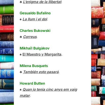
♣
L’enigma de la llibertat
.
Gesualdo Bufalino
♠
La llum i el dol
.
Charles Bukowski
♣
Correus
.
Mikhaïl Bulgàkov
♠
El Maestro y Margarita
.
Milena Busquets
♣
También esto pasará
.
Howard Butten
♠
Quan jo tenia cinc anys em vaig
matar
.