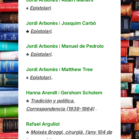
♠
Epistolari
.
Jordi Arbonès
i
Joaquim Carbó
♣
Epistolari
.
Jordi Arbonès
i
Manuel de Pedrolo
♣
Epistolari
.
Jordi Arbonès
i
Matthew Tree
♠
Epistolari
,.
Hanna Arendt
i
Gershom Scholem
♣
Tradición y política.
Correspondencia (1939-1964)
.
Rafael Argullol
♣
Moisès Broggi, cirurgià, l’any 104 de