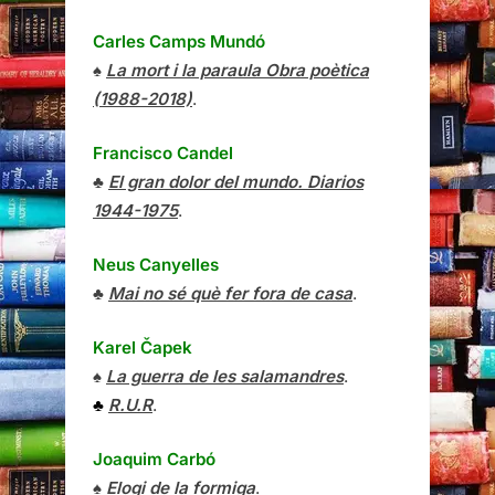
Carles Camps Mundó
♠
La mort i la paraula Obra poètica
(1988-2018)
.
Francisco Candel
♣
El gran dolor del mundo. Diarios
1944-1975
.
Neus Canyelles
♣
Mai no sé què fer fora de casa
.
Karel Čapek
♠
La guerra de les salamandres
.
♣
R.U.R
.
Joaquim Carbó
♠
Elogi de la formiga
.