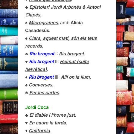
♣
Epistolari Jordi Arbonès & Antoni
Clapés
.
♠
Microgrames
, amb
Alícia
Casadesús
.
♠
Clars, aquest matí, són els teus
records
.
♣
Riu brogent
I:
Riu brogent
.
♥
Riu brogent
II:
Heimat (suite
helvètica)
.
♦
Riu brogent
III:
Allí on la llum
.
♠
Converses
.
♣
Fer les cartes
.
Jordi Coca
♣
El diable i l’home just
.
♥
En caure la tarda
.
♦
Califòrnia
.