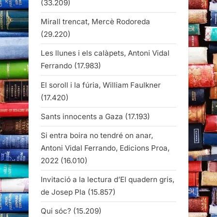
(33.209)
Mirall trencat, Mercè Rodoreda
(29.220)
Les llunes i els calàpets, Antoni Vidal
Ferrando
(17.983)
El soroll i la fúria, William Faulkner
(17.420)
Sants innocents a Gaza
(17.193)
Si entra boira no tendré on anar,
Antoni Vidal Ferrando, Edicions Proa,
2022
(16.010)
Invitació a la lectura d’El quadern gris,
de Josep Pla
(15.857)
Qui sóc?
(15.209)