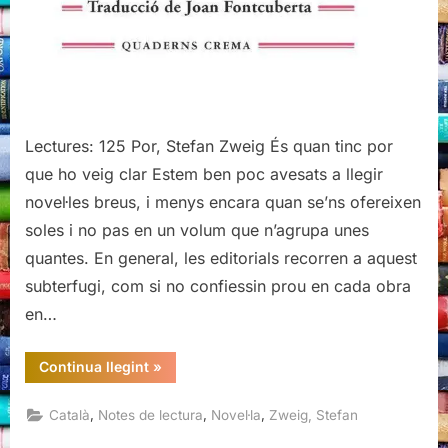
Lectures: 125 Por, Stefan Zweig És quan tinc por
que ho veig clar Estem ben poc avesats a llegir
novel·les breus, i menys encara quan se’ns ofereixen
soles i no pas en un volum que n’agrupa unes
quantes. En general, les editorials recorren a aquest
subterfugi, com si no confiessin prou en cada obra
en…
“Por,
Continua llegint
»
Stefan
Zweig”
,
,
,
Català
Notes de lectura
Novel·la
Zweig, Stefan