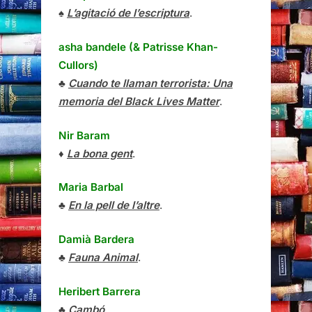
♠
L’agitació de l’escriptura
.
asha bandele (& Patrisse Khan-
Cullors)
♣
Cuando te llaman terrorista: Una
memoria del Black Lives Matter
.
Nir Baram
♦
La bona gent
.
Maria Barbal
♣
En la pell de l’altre
.
Damià Bardera
♣
Fauna Animal
.
Heribert Barrera
♣
Cambó
.