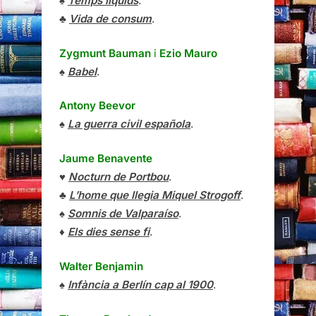
♠
Temps líquids
.
♣
Vida de consum
.
Zygmunt Bauman
i
Ezio Mauro
♠
Babel
.
Antony Beevor
♠
La guerra civil española
.
Jaume Benavente
♥
Nocturn de Portbou
.
♣
L’home que llegia Miquel Strogoff
.
♠
Somnis de Valparaíso
.
♦
Els dies sense fi
.
Walter Benjamin
♠
Infància a Berlín cap al 1900
.