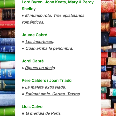
Lord Byron, John Keats, Mary
&
Percy
Shelle
y
♠
El mundo roto. Tres epistolarios
románticos
.
Jaume Cabré
♣
Les incerteses
.
♥
Quan arriba la penombra
.
Jordi Cabré
♠
Digues un desig
.
Pere Calders
i
Joan Triadú
♠
La maleta extraviada
.
♣
Estimat amic. Cartes. Textos
.
Lluís Calvo
♣
El meridià de París
.