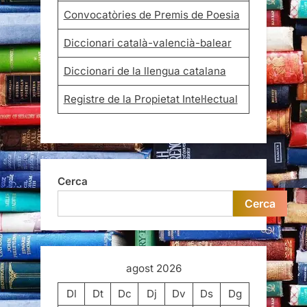
Convocatòries de Premis de Poesia
Diccionari català-valencià-balear
Diccionari de la llengua catalana
Registre de la Propietat Intel·lectual
Cerca
Cerca
agost 2026
Dl
Dt
Dc
Dj
Dv
Ds
Dg